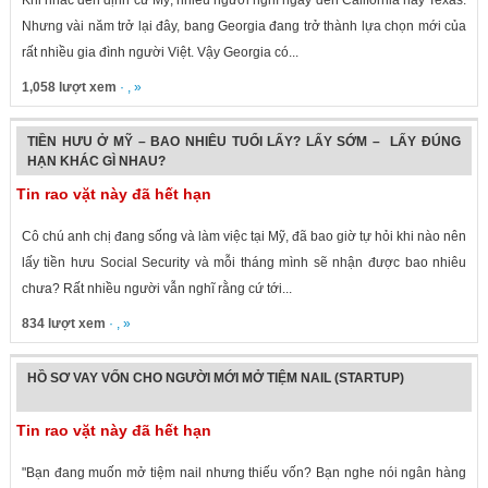
Khi nhắc đến định cư Mỹ, nhiều người nghĩ ngay đến California hay Texas.
Nhưng vài năm trở lại đây, bang Georgia đang trở thành lựa chọn mới của
rất nhiều gia đình người Việt. Vậy Georgia có...
1,058 lượt xem
· , »
TIỀN HƯU Ở MỸ – BAO NHIÊU TUỔI LẤY? LẤY SỚM – LẤY ĐÚNG
HẠN KHÁC GÌ NHAU?
Tin rao vặt này đã hết hạn
Cô chú anh chị đang sống và làm việc tại Mỹ, đã bao giờ tự hỏi khi nào nên
lấy tiền hưu Social Security và mỗi tháng mình sẽ nhận được bao nhiêu
chưa? Rất nhiều người vẫn nghĩ rằng cứ tới...
834 lượt xem
· , »
HỒ SƠ VAY VỐN CHO NGƯỜI MỚI MỞ TIỆM NAIL (STARTUP)
Tin rao vặt này đã hết hạn
"Bạn đang muốn mở tiệm nail nhưng thiếu vốn? Bạn nghe nói ngân hàng