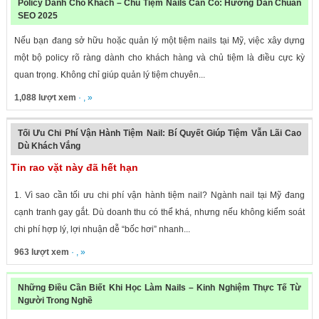
Policy Dành Cho Khách – Chủ Tiệm Nails Cần Có: Hướng Dẫn Chuẩn
SEO 2025
Nếu bạn đang sở hữu hoặc quản lý một tiệm nails tại Mỹ, việc xây dựng
một bộ policy rõ ràng dành cho khách hàng và chủ tiệm là điều cực kỳ
quan trọng. Không chỉ giúp quản lý tiệm chuyên...
1,088 lượt xem
· , »
Tối Ưu Chi Phí Vận Hành Tiệm Nail: Bí Quyết Giúp Tiệm Vẫn Lãi Cao
Dù Khách Vắng
Tin rao vặt này đã hết hạn
1. Vì sao cần tối ưu chi phí vận hành tiệm nail? Ngành nail tại Mỹ đang
cạnh tranh gay gắt. Dù doanh thu có thể khá, nhưng nếu không kiểm soát
chi phí hợp lý, lợi nhuận dễ “bốc hơi” nhanh...
963 lượt xem
· , »
Những Điều Cần Biết Khi Học Làm Nails – Kinh Nghiệm Thực Tế Từ
Người Trong Nghề