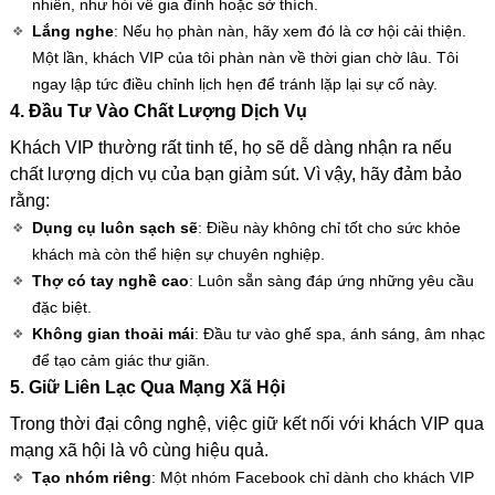
nhiên, như hỏi về gia đình hoặc sở thích.
Lắng nghe
: Nếu họ phàn nàn, hãy xem đó là cơ hội cải thiện.
Một lần, khách VIP của tôi phàn nàn về thời gian chờ lâu. Tôi
ngay lập tức điều chỉnh lịch hẹn để tránh lặp lại sự cố này.
4. Đầu Tư Vào Chất Lượng Dịch Vụ
Khách VIP thường rất tinh tế, họ sẽ dễ dàng nhận ra nếu
chất lượng dịch vụ của bạn giảm sút. Vì vậy, hãy đảm bảo
rằng:
Dụng cụ luôn sạch sẽ
: Điều này không chỉ tốt cho sức khỏe
khách mà còn thể hiện sự chuyên nghiệp.
Thợ có tay nghề cao
: Luôn sẵn sàng đáp ứng những yêu cầu
đặc biệt.
Không gian thoải mái
: Đầu tư vào ghế spa, ánh sáng, âm nhạc
để tạo cảm giác thư giãn.
5. Giữ Liên Lạc Qua Mạng Xã Hội
Trong thời đại công nghệ, việc giữ kết nối với khách VIP qua
mạng xã hội là vô cùng hiệu quả.
Tạo nhóm riêng
: Một nhóm Facebook chỉ dành cho khách VIP