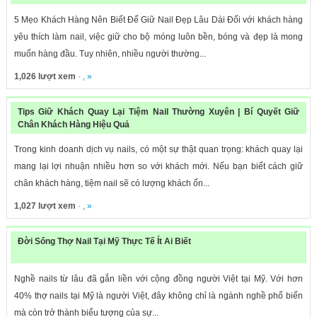
5 Mẹo Khách Hàng Nên Biết Để Giữ Nail Đẹp Lâu Dài Đối với khách hàng
yêu thích làm nail, việc giữ cho bộ móng luôn bền, bóng và đẹp là mong
muốn hàng đầu. Tuy nhiên, nhiều người thường...
1,026 lượt xem
· , »
Tips Giữ Khách Quay Lại Tiệm Nail Thường Xuyên | Bí Quyết Giữ
Chân Khách Hàng Hiệu Quả
Trong kinh doanh dịch vụ nails, có một sự thật quan trọng: khách quay lại
mang lại lợi nhuận nhiều hơn so với khách mới. Nếu bạn biết cách giữ
chân khách hàng, tiệm nail sẽ có lượng khách ổn...
1,027 lượt xem
· , »
Đời Sống Thợ Nail Tại Mỹ Thực Tế Ít Ai Biết
Nghề nails từ lâu đã gắn liền với cộng đồng người Việt tại Mỹ. Với hơn
40% thợ nails tại Mỹ là người Việt, đây không chỉ là ngành nghề phổ biến
mà còn trở thành biểu tượng của sự...