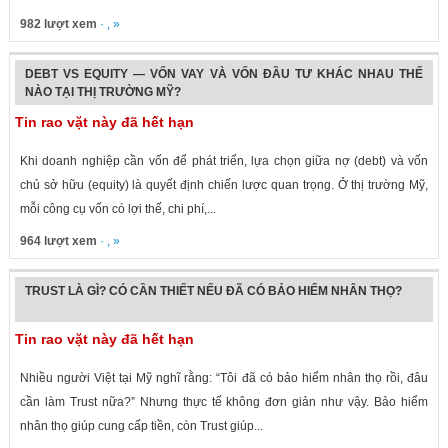
982 lượt xem
· , »
DEBT VS EQUITY — VỐN VAY VÀ VỐN ĐẦU TƯ KHÁC NHAU THẾ
NÀO TẠI THỊ TRƯỜNG MỸ?
Tin rao vặt này đã hết hạn
Khi doanh nghiệp cần vốn để phát triển, lựa chọn giữa nợ (debt) và vốn
chủ sở hữu (equity) là quyết định chiến lược quan trọng. Ở thị trường Mỹ,
mỗi công cụ vốn có lợi thế, chi phí,...
964 lượt xem
· , »
TRUST LÀ GÌ? CÓ CẦN THIẾT NẾU ĐÃ CÓ BẢO HIỂM NHÂN THỌ?
Tin rao vặt này đã hết hạn
Nhiều người Việt tại Mỹ nghĩ rằng: “Tôi đã có bảo hiểm nhân thọ rồi, đâu
cần làm Trust nữa?” Nhưng thực tế không đơn giản như vậy. Bảo hiểm
nhân thọ giúp cung cấp tiền, còn Trust giúp...