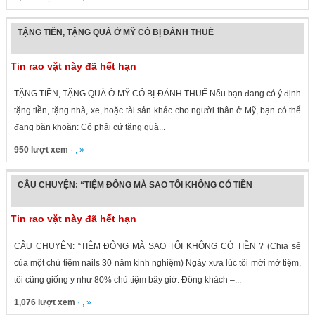
TẶNG TIỀN, TẶNG QUÀ Ở MỸ CÓ BỊ ĐÁNH THUẾ
Tin rao vặt này đã hết hạn
TẶNG TIỀN, TẶNG QUÀ Ở MỸ CÓ BỊ ĐÁNH THUẾ Nếu bạn đang có ý định
tặng tiền, tặng nhà, xe, hoặc tài sản khác cho người thân ở Mỹ, bạn có thể
đang băn khoăn: Có phải cứ tặng quà...
950 lượt xem
· , »
CÂU CHUYỆN: “TIỆM ĐÔNG MÀ SAO TÔI KHÔNG CÓ TIỀN
Tin rao vặt này đã hết hạn
CÂU CHUYỆN: “TIỆM ĐÔNG MÀ SAO TÔI KHÔNG CÓ TIỀN ? (Chia sẻ
của một chủ tiệm nails 30 năm kinh nghiệm) Ngày xưa lúc tôi mới mở tiệm,
tôi cũng giống y như 80% chủ tiệm bây giờ: Đông khách –...
1,076 lượt xem
· , »