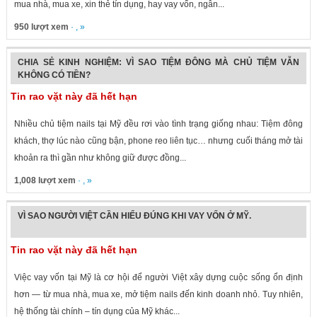
mua nhà, mua xe, xin thẻ tín dụng, hay vay vốn, ngân...
950 lượt xem
· , »
CHIA SẺ KINH NGHIỆM: VÌ SAO TIỆM ĐÔNG MÀ CHỦ TIỆM VẪN
KHÔNG CÓ TIỀN?
Tin rao vặt này đã hết hạn
Nhiều chủ tiệm nails tại Mỹ đều rơi vào tình trạng giống nhau: Tiệm đông
khách, thợ lúc nào cũng bận, phone reo liên tục… nhưng cuối tháng mở tài
khoản ra thì gần như không giữ được đồng...
1,008 lượt xem
· , »
VÌ SAO NGƯỜI VIỆT CẦN HIỂU ĐÚNG KHI VAY VỐN Ở MỸ.
Tin rao vặt này đã hết hạn
Việc vay vốn tại Mỹ là cơ hội để người Việt xây dựng cuộc sống ổn định
hơn — từ mua nhà, mua xe, mở tiệm nails đến kinh doanh nhỏ. Tuy nhiên,
hệ thống tài chính – tín dụng của Mỹ khác...