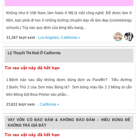
Không như ở Việt Nam, làm Nails ở Mỹ là một công nghệ. Để được làm ở
tiệm, bạn phải đi học ở những trường chuyên dạy về làm đẹp (cosmetology
schools.) Tùy vào quy định của từng tiểu bang...
31,367 lượt xem
·
Los Angeles
,
California
»
Lý Thuyết Thi Nail Ở California
Tin rao vặt này đã hết hạn
1.Bệnh nào sau đây không được dùng dịch vụ Paraffin? Tiểu đường
2.Bước Thứ 2 của Sơn màu Bóng là? Sơn bóng màu lần 2 3.Móng bị cắn
trên Móng bột thoa Primer vào phần...
23,811 lượt xem
· ,
California
»
VAY VỐN CÓ BẢO ĐẢM & KHÔNG BẢO ĐẢM – HIỂU ĐÚNG ĐỂ
KHÔNG TRẢ GIÁ ĐẮT
Tin rao vặt này đã hết hạn