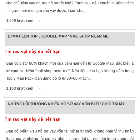
cho chủ tiệm vay nhưng hồ sơ rất khó? Thực ra – nếu chuẩn bị đúng cách
– người mới mở tiệm vẫn vay được, thậm chí...
1,049 lượt xem
· , »
BÍ MẬT LÊN TOP 3 GOOGLE MAP “NAIL SHOP NEAR ME”
Tin rao vặt này đã hết hạn
Bạn có biết? 80% khách mới của tiệm nail đến từ Google Map, đặc biệt là
từ cụm tìm kiếm “nail shop near me”. Nếu tiệm của bạn không nằm trong
Top 3 Map Pack, bạn đang bỏ lỡ từ 30–60 khách...
1,103 lượt xem
· , »
NHỮNG LỖI THƯỜNG KHIẾN HỒ SƠ VAY VỐN BỊ TỪ CHỐI TẠI MỸ
Tin rao vặt này đã hết hạn
Bạn có biết? 7/10 hồ sơ vay vốn tại Mỹ bị từ chối không phải vì thu nhập
thấp, mà vì những lỗi cực kỳ nhỏ – nhưng lại rất nghiêm trọng trong mắt