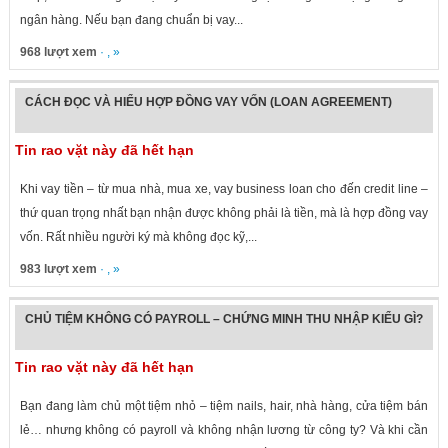
ngân hàng. Nếu bạn đang chuẩn bị vay...
968 lượt xem
· , »
CÁCH ĐỌC VÀ HIỂU HỢP ĐỒNG VAY VỐN (LOAN AGREEMENT)
Tin rao vặt này đã hết hạn
Khi vay tiền – từ mua nhà, mua xe, vay business loan cho đến credit line –
thứ quan trọng nhất bạn nhận được không phải là tiền, mà là hợp đồng vay
vốn. Rất nhiều người ký mà không đọc kỹ,...
983 lượt xem
· , »
CHỦ TIỆM KHÔNG CÓ PAYROLL – CHỨNG MINH THU NHẬP KIỂU GÌ?
Tin rao vặt này đã hết hạn
Bạn đang làm chủ một tiệm nhỏ – tiệm nails, hair, nhà hàng, cửa tiệm bán
lẻ… nhưng không có payroll và không nhận lương từ công ty? Và khi cần