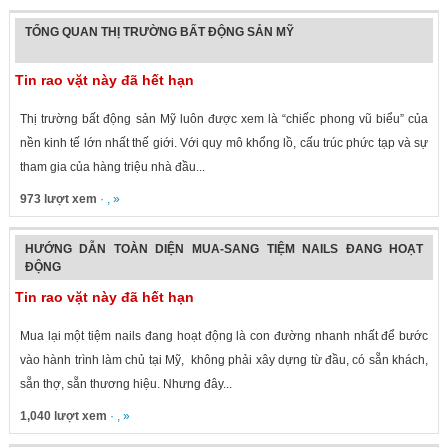
TỔNG QUAN THỊ TRƯỜNG BẤT ĐỘNG SẢN MỸ
Tin rao vặt này đã hết hạn
Thị trường bất động sản Mỹ luôn được xem là “chiếc phong vũ biểu” của
nền kinh tế lớn nhất thế giới. Với quy mô khổng lồ, cấu trúc phức tạp và sự
tham gia của hàng triệu nhà đầu...
973 lượt xem
· , »
HƯỚNG DẪN TOÀN DIỆN MUA-SANG TIỆM NAILS ĐANG HOẠT
ĐỘNG
Tin rao vặt này đã hết hạn
Mua lại một tiệm nails đang hoạt động là con đường nhanh nhất để bước
vào hành trình làm chủ tại Mỹ, không phải xây dựng từ đầu, có sẵn khách,
sẵn thợ, sẵn thương hiệu. Nhưng đây...
1,040 lượt xem
· , »