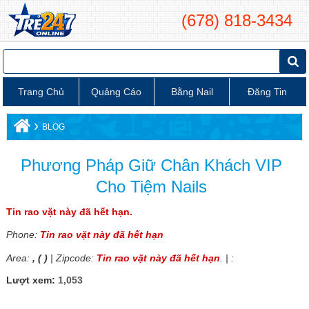
(678) 818-3434
Trang Chủ
Quảng Cáo
Bằng Nail
Đăng Tin
›
BLOG
Phương Pháp Giữ Chân Khách VIP
Cho Tiệm Nails
Tin rao vặt này đã hết hạn.
Phone:
Tin rao vặt này đã hết hạn
Area:
, ( )
| Zipcode:
Tin rao vặt này đã hết hạn
. | :
Lượt xem:
1,053