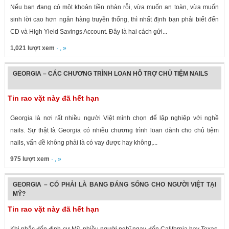
Nếu bạn đang có một khoản tiền nhàn rỗi, vừa muốn an toàn, vừa muốn
sinh lời cao hơn ngân hàng truyền thống, thì nhất định bạn phải biết đến
CD và High Yield Savings Account. Đây là hai cách gửi...
1,021 lượt xem
· , »
GEORGIA – CÁC CHƯƠNG TRÌNH LOAN HỖ TRỢ CHỦ TIỆM NAILS
Tin rao vặt này đã hết hạn
Georgia là nơi rất nhiều người Việt mình chọn để lập nghiệp với nghề
nails. Sự thật là Georgia có nhiều chương trình loan dành cho chủ tiệm
nails, vấn đề không phải là có vay được hay không,...
975 lượt xem
· , »
GEORGIA – CÓ PHẢI LÀ BANG ĐÁNG SỐNG CHO NGƯỜI VIỆT TẠI
MỸ?
Tin rao vặt này đã hết hạn