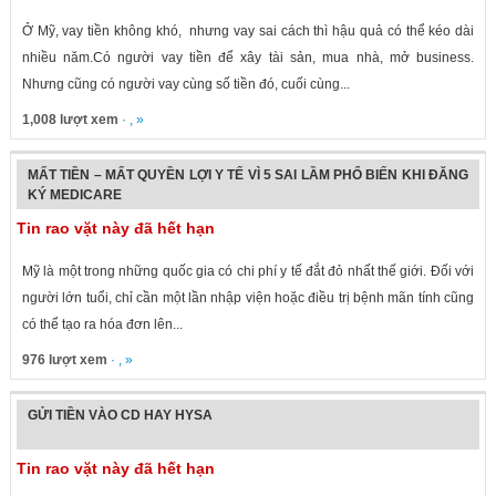
Ở Mỹ, vay tiền không khó, nhưng vay sai cách thì hậu quả có thể kéo dài
nhiều năm.Có người vay tiền để xây tài sản, mua nhà, mở business.
Nhưng cũng có người vay cùng số tiền đó, cuối cùng...
1,008 lượt xem
· , »
MẤT TIỀN – MẤT QUYỀN LỢI Y TẾ VÌ 5 SAI LẦM PHỔ BIẾN KHI ĐĂNG
KÝ MEDICARE
Tin rao vặt này đã hết hạn
Mỹ là một trong những quốc gia có chi phí y tế đắt đỏ nhất thế giới. Đối với
người lớn tuổi, chỉ cần một lần nhập viện hoặc điều trị bệnh mãn tính cũng
có thể tạo ra hóa đơn lên...
976 lượt xem
· , »
GỬI TIỀN VÀO CD HAY HYSA
Tin rao vặt này đã hết hạn