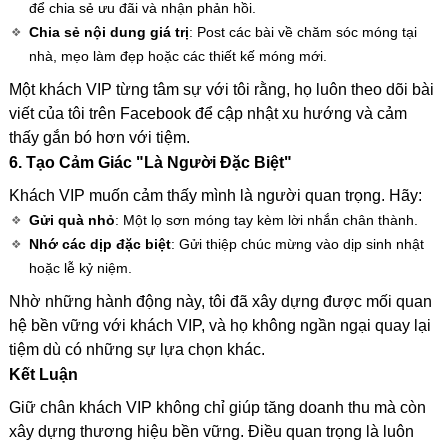
để chia sẻ ưu đãi và nhận phản hồi.
Chia sẻ nội dung giá trị
: Post các bài về chăm sóc móng tại
nhà, mẹo làm đẹp hoặc các thiết kế móng mới.
Một khách VIP từng tâm sự với tôi rằng, họ luôn theo dõi bài
viết của tôi trên Facebook để cập nhật xu hướng và cảm
thấy gắn bó hơn với tiệm.
6. Tạo Cảm Giác "Là Người Đặc Biệt"
Khách VIP muốn cảm thấy mình là người quan trọng. Hãy:
Gửi quà nhỏ
: Một lọ sơn móng tay kèm lời nhắn chân thành.
Nhớ các dịp đặc biệt
: Gửi thiệp chúc mừng vào dịp sinh nhật
hoặc lễ kỷ niệm.
Nhờ những hành động này, tôi đã xây dựng được mối quan
hệ bền vững với khách VIP, và họ không ngần ngại quay lại
tiệm dù có những sự lựa chọn khác.
Kết Luận
Giữ chân khách VIP không chỉ giúp tăng doanh thu mà còn
xây dựng thương hiệu bền vững. Điều quan trọng là luôn