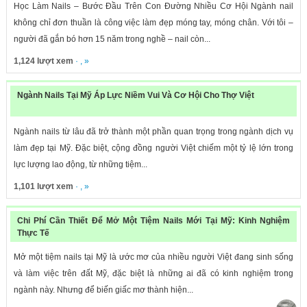
Học Làm Nails – Bước Đầu Trên Con Đường Nhiều Cơ Hội Ngành nail
không chỉ đơn thuần là công việc làm đẹp móng tay, móng chân. Với tôi –
người đã gắn bó hơn 15 năm trong nghề – nail còn...
1,124 lượt xem
· , »
Ngành Nails Tại Mỹ Áp Lực Niềm Vui Và Cơ Hội Cho Thợ Việt
Ngành nails từ lâu đã trở thành một phần quan trọng trong ngành dịch vụ
làm đẹp tại Mỹ. Đặc biệt, cộng đồng người Việt chiếm một tỷ lệ lớn trong
lực lượng lao động, từ những tiệm...
1,101 lượt xem
· , »
Chi Phí Cần Thiết Để Mở Một Tiệm Nails Mới Tại Mỹ: Kinh Nghiệm
Thực Tế
Mở một tiệm nails tại Mỹ là ước mơ của nhiều người Việt đang sinh sống
và làm việc trên đất Mỹ, đặc biệt là những ai đã có kinh nghiệm trong
ngành này. Nhưng để biến giấc mơ thành hiện...