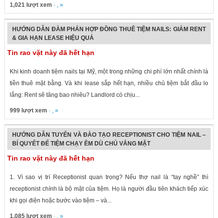
1,021 lượt xem
· , »
HƯỚNG DẪN ĐÀM PHÁN HỢP ĐỒNG THUÊ TIỆM NAILS: GIẢM RENT
& GIA HẠN LEASE HIỆU QUẢ
Tin rao vặt này đã hết hạn
Khi kinh doanh tiệm nails tại Mỹ, một trong những chi phí lớn nhất chính là
tiền thuê mặt bằng. Và khi lease sắp hết hạn, nhiều chủ tiệm bắt đầu lo
lắng: Rent sẽ tăng bao nhiêu? Landlord có chịu...
999 lượt xem
· , »
HƯỚNG DẪN TUYỂN VÀ ĐÀO TẠO RECEPTIONIST CHO TIỆM NAIL –
BÍ QUYẾT ĐỂ TIỆM CHẠY ÊM DÙ CHỦ VẮNG MẶT
Tin rao vặt này đã hết hạn
1. Vì sao vị trí Receptionist quan trọng? Nếu thợ nail là “tay nghề” thì
receptionist chính là bộ mặt của tiệm. Họ là người đầu tiên khách tiếp xúc
khi gọi điện hoặc bước vào tiệm – và...
1,085 lượt xem
· , »