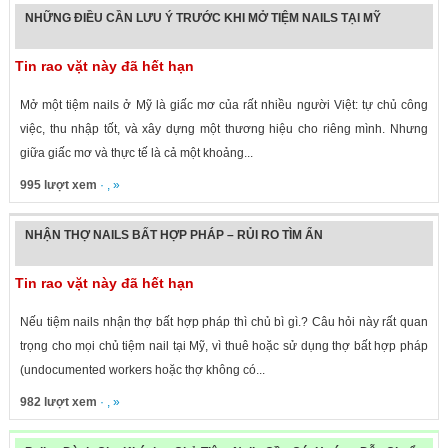
NHỮNG ĐIỀU CẦN LƯU Ý TRƯỚC KHI MỞ TIỆM NAILS TẠI MỸ
Tin rao vặt này đã hết hạn
Mở một tiệm nails ở Mỹ là giấc mơ của rất nhiều người Việt: tự chủ công
việc, thu nhập tốt, và xây dựng một thương hiệu cho riêng mình. Nhưng
giữa giấc mơ và thực tế là cả một khoảng...
995 lượt xem
· , »
NHẬN THỢ NAILS BẤT HỢP PHÁP – RỦI RO TÌM ẨN
Tin rao vặt này đã hết hạn
Nếu tiệm nails nhận thợ bất hợp pháp thì chủ bì gì.? Câu hỏi này rất quan
trọng cho mọi chủ tiệm nail tại Mỹ, vì thuê hoặc sử dụng thợ bất hợp pháp
(undocumented workers hoặc thợ không có...
982 lượt xem
· , »