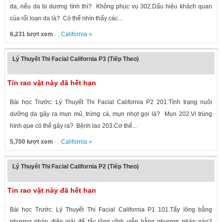
da, nếu da bị dương tính thì? Không phục vụ 302.Dấu hiệu khách quan
của rối loạn da là? Có thể nhìn thấy các...
6,231 lượt xem
· ,
California
»
Lý Thuyết Thi Facial California P3 (Tiếp Theo)
Tin rao vặt này đã hết hạn
Bài học Trước: Lý Thuyết Thi Facial California P2 201.Tình trạng nuôi
dưỡng da gây ra mụn mủ, trứng cá, mụn nhọt gọi là? Mụn 202.Vi trùng
hình que có thể gây ra? Bệnh lao 203.Cơ thể...
5,700 lượt xem
· ,
California
»
Lý Thuyết Thi Facial California P2 (Tiếp Theo)
Tin rao vặt này đã hết hạn
Bài học Trước: Lý Thuyết Thi Facial California P1 101.Tẩy lông bằng
phương pháp điện giải để tẩy lông vĩnh viễn bằng phương pháp nào?