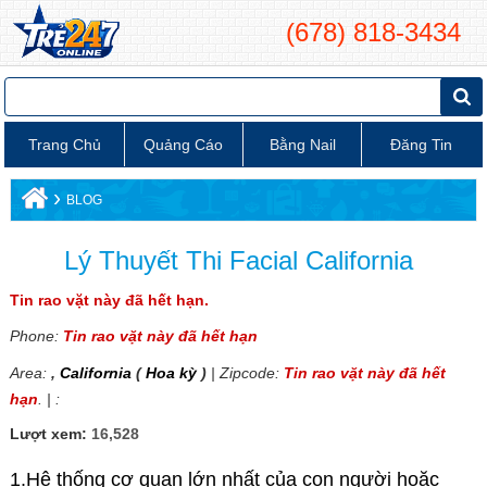
(678) 818-3434
Trang Chủ
Quảng Cáo
Bằng Nail
Đăng Tin
›
BLOG
Lý Thuyết Thi Facial California
Tin rao vặt này đã hết hạn.
Phone:
Tin rao vặt này đã hết hạn
Area:
,
California
(
Hoa kỳ
)
| Zipcode:
Tin rao vặt này đã hết
hạn
. | :
Lượt xem:
16,528
1.Hệ thống cơ quan lớn nhất của con người hoặc