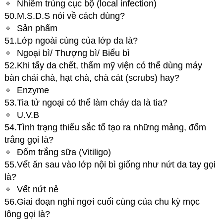
Nhiễm trùng cục bộ (local infection)
50.M.S.D.S nói về cách dùng?
Sản phẩm
51.Lớp ngoài cùng của lớp da là?
Ngoại bì/ Thượng bì/ Biểu bì
52.Khi tẩy da chết, thẩm mỹ viện có thể dùng máy
bàn chải chà, hạt chà, chà cát (scrubs) hay?
Enzyme
53.Tia tử ngoại có thể làm cháy da là tia?
U.V.B
54.Tình trạng thiếu sắc tố tạo ra những mảng, đốm
trắng gọi là?
Đốm trắng sữa (Vitiligo)
55.Vết ăn sau vào lớp nội bì giống như nứt da tay gọi
là?
Vết nứt nẻ
56.Giai đoạn nghỉ ngơi cuối cùng của chu kỳ mọc
lông gọi là?