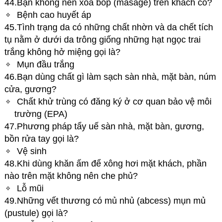
44.Bạn không nên xoa bóp (masage) trên khách có?
Bệnh cao huyết áp
45.Tình trạng da có những chất nhờn và da chết tích
tụ nằm ở dưới da trông giống những hạt ngọc trai
trắng không hở miệng gọi là?
Mụn đầu trắng
46.Bạn dùng chất gì làm sạch sàn nhà, mặt bàn, núm
cửa, gương?
Chất khử trùng có đăng ký ở cơ quan bảo vệ môi
trường (EPA)
47.Phương pháp tẩy uế sàn nhà, mặt bàn, gương,
bồn rửa tay gọi là?
Vệ sinh
48.Khi dùng khăn ấm để xông hơi mặt khách, phần
nào trên mặt không nên che phủ?
Lỗ mũi
49.Những vết thương có mủ nhủ (abcess) mụn mủ
(pustule) gọi là?