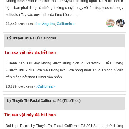
Không như ở Việt Nam, làm Nails ở Mỹ là một công nghệ. Để được làm ở
tiệm, bạn phải đi học ở những trường chuyên dạy về làm đẹp (cosmetology
schools.) Tùy vào quy định của từng tiểu bang...
31,449 lượt xem
·
Los Angeles
,
California
»
Lý Thuyết Thi Nail Ở California
Tin rao vặt này đã hết hạn
1.Bệnh nào sau đây không được dùng dịch vụ Paraffin? Tiểu đường
2.Bước Thứ 2 của Sơn màu Bóng là? Sơn bóng màu lần 2 3.Móng bị cắn
trên Móng bột thoa Primer vào phần...
23,879 lượt xem
· ,
California
»
Lý Thuyết Thi Facial California P4 (Tiếp Theo)
Tin rao vặt này đã hết hạn
Bài Học Trước: Lý Thuyết Thi Facial California P3 301.Sau khi thử dị ứng