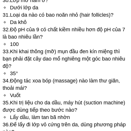
30.Lớp mỡ nằm ở?
Dưới lớp da
31.Loại da nào có bao noãn nhỏ (hair follicles)?
Da khô
32.Độ pH của 9 có chất kiềm nhiều hơn độ pH của 7
là bao nhiêu lần?
100
33.Khi khai thông (mỡ) mụn đầu đen kín miệng thì
bạn phải đặt cây dao mổ nghiêng một góc bao nhiêu
độ?
35°
34.Động tác xoa bóp (massage) nào làm thư giãn,
thoải mái?
Vuốt
35.Khi trị liệu cho da dầu, máy hút (suction machine)
được dùng tiếp theo bước nào?
Lấy dầu, làm tan bã nhờn
36.Để lấy đi lớp vỏ cứng trên da, dùng phương pháp