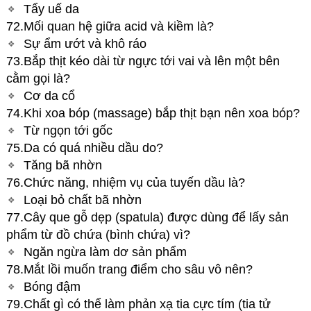
Tẩy uế da
72.Mối quan hệ giữa acid và kiềm là?
Sự ẩm ướt và khô ráo
73.Bắp thịt kéo dài từ ngực tới vai và lên một bên
cằm gọi là?
Cơ da cổ
74.Khi xoa bóp (massage) bắp thịt bạn nên xoa bóp?
Từ ngọn tới gốc
75.Da có quá nhiều dầu do?
Tăng bã nhờn
76.Chức năng, nhiệm vụ của tuyến dầu là?
Loại bỏ chất bã nhờn
77.Cây que gỗ dẹp (spatula) được dùng để lấy sản
phẩm từ đồ chứa (bình chứa) vì?
Ngăn ngừa làm dơ sản phẩm
78.Mắt lồi muốn trang điểm cho sâu vô nên?
Bóng đậm
79.Chất gì có thể làm phản xạ tia cực tím (tia tử