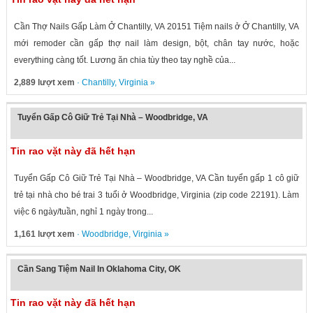
Cần Thợ Nails Gấp Làm Ở Chantilly, VA 20151 Tiệm nails ở Ở Chantilly, VA
mới remoder cần gấp thợ nail làm design, bột, chân tay nước, hoặc
everything càng tốt. Lương ăn chia tùy theo tay nghề của...
2,889 lượt xem
·
Chantilly
,
Virginia
»
Tuyển Gấp Cô Giữ Trẻ Tại Nhà – Woodbridge, VA
Tin rao vặt này đã hết hạn
Tuyển Gấp Cô Giữ Trẻ Tại Nhà – Woodbridge, VA Cần tuyển gấp 1 cô giữ
trẻ tại nhà cho bé trai 3 tuổi ở Woodbridge, Virginia (zip code 22191). Làm
việc 6 ngày/tuần, nghỉ 1 ngày trong...
1,161 lượt xem
·
Woodbridge
,
Virginia
»
Cần Sang Tiệm Nail In Oklahoma City, OK
Tin rao vặt này đã hết hạn