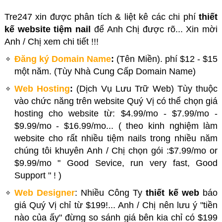
Tre247 xin được phân tích & liệt kê các chi phí
thiết
kế website tiệm nail
để Anh Chị được rõ... Xin mời
Anh / Chị xem chi tiết !!!
Đăng ký Domain Name
:
(Tên Miền). phí $12 - $15
một năm. (Tùy Nhà Cung Cấp Domain Name)
Web Hosting
:
(Dịch Vụ Lưu Trữ Web) Tùy thuộc
vào chức năng trên website Quý Vị có thể chọn giá
hosting cho website từ: $4.99/mo - $7.99/mo -
$9.99/mo - $16.99/mo... ( theo kinh nghiệm làm
website cho rất nhiều tiệm nails trong nhiều năm
chúng tôi khuyên Anh / Chị chọn gói :$7.99/mo or
$9.99/mo " Good Sevice, run very fast, Good
Support " ! )
Web Designer
: Nhiều Công Ty
thiết kế web
báo
giá Quý Vị chỉ từ $199!... Anh / Chị nên lưu ý "tiền
nào của ấy" đừng so sánh giá bên kia chỉ có $199