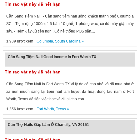
Tin rao vặt này đã hết hạn
Cần Sang Tiệm Nail - Cần sang tiệm nail đông khách thành phố Columbia
SC - Tiệm rộng 1300sqf, 6 bàn 10 ghế, 1 phòng wax, có đủ máy giặt máy
sấy. - Tiệm đầy đủ tiện nghi, Có hệ thống POS sẵn,...
1,939 lượt xem
·
Columbia
,
South Carolina
»
Cần Sang Tiệm Nail Good Income In Fort Worth TX
Tin rao vặt này đã hết hạn
Cần Sang Tiệm Nail In Fort Worth TX Vì lý do có con nhỏ và đã mua nhà ở
xa nên muốn sang lại tiệm nail tâm huyết đã hoạt động lâu năm ở Fort
Worth, Texas để tiện việc học và đi lại cho con...
1,356 lượt xem
·
Fort Worth
,
Texas
»
Cần Thợ Nails Gấp Làm Ở Chantilly, VA 20151
Tin rao vặt này đã hết hạn