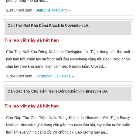
phòng riêng – Ở lại nhà...
1,345 lượt xem
·
Beltsville
,
Maryland
»
Cần Thợ Nail Khu Đông Khách In Covington LA.
Tin rao vặt này đã hết hạn
Cần Thợ Nail Khu Đông Khách In Covington LA. Tiệm đang cần thợ nail
biết làm bột, chân tay nước or biết làm everything càng tốt. Bao lương or ăn
chia tùy theo khả năng. Tiệm làm việc 6 ngày/ tuần. Closed...
1,784 lượt xem
·
Covington
,
Louisiana
»
Cần Gấp Thợ Cho Tiệm Nails Đông Khách In Hinesville GA
Tin rao vặt này đã hết hạn
Cần Gấp Thợ Cho Tiệm Nails Đông Khách In Hinesville GA. Tiệm Fancy
Nails in Hinesville ,GA đang cần gấp thợ nails làm bột, tay chân nước hoặc
thợ làm everything càng tốt. Vợ chồng ok. Bao lương hay ăn...