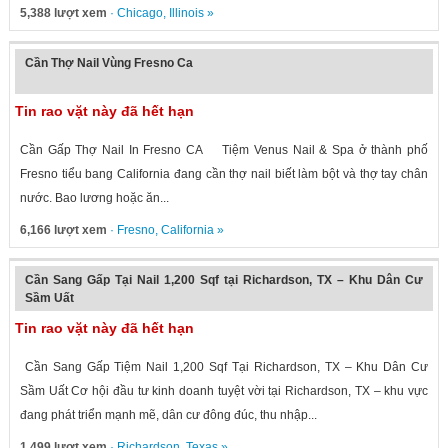
5,388 lượt xem
·
Chicago
,
Illinois
»
Cần Thợ Nail Vùng Fresno Ca
Tin rao vặt này đã hết hạn
Cần Gấp Thợ Nail In Fresno CA Tiệm Venus Nail & Spa ở thành phố
Fresno tiểu bang California đang cần thợ nail biết làm bột và thợ tay chân
nước. Bao lương hoặc ăn...
6,166 lượt xem
·
Fresno
,
California
»
Cần Sang Gấp Tại Nail 1,200 Sqf tại Richardson, TX – Khu Dân Cư
Sầm Uất
Tin rao vặt này đã hết hạn
Cần Sang Gấp Tiệm Nail 1,200 Sqf Tại Richardson, TX – Khu Dân Cư
Sầm Uất Cơ hội đầu tư kinh doanh tuyệt vời tại Richardson, TX – khu vực
đang phát triển mạnh mẽ, dân cư đông đúc, thu nhập...
1,499 lượt xem
·
Richardson
,
Texas
»