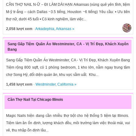
CẦN THỢ NAIL N-Ữ – ĐI LÀM DÀI HẠN Arkansas (vùng quê yên tĩnh, tiệm
M-ỹ tr-ắng – cách Dallas ~3.5 tiếng, Houston ~6 tiếng) Yêu cầu: • Ưu tiên
thợ nữ, dưới 45 tuổi • Có kinh nghiệm, làm việc...
2,058 lượt xem
·
Arkadephia
,
Arkansas
»
Sang Gấp Tiệm Quần Áo Westminster, CA - Vị Trí Đẹp, Khách Xuyên
Bang
Sang Gấp Tiệm Quần Áo Westminster, CA - Vị Trí Đẹp, Khách Xuyên Bang
Tiệm rộng 800 sqft, có 1 phòng bedroom, 1 kho lớn, nằm ngay trung tâm
chợ Song Hỷ, đối diện quán ăn, khu vực sầm uất. Khu...
1,458 lượt xem
·
Westminster
,
California
»
Cần Thợ Nail Tại Chicago Illinois
Magic Nails hiện đang cần nhiều thợ bột cho hệ thống 5 tiệm tại Illinois.
Tiệm làm ăn ổn định, lượng khách đều, môi trường làm việc thoải mái, vui
vẻ, thu nhập ổn định lâu...