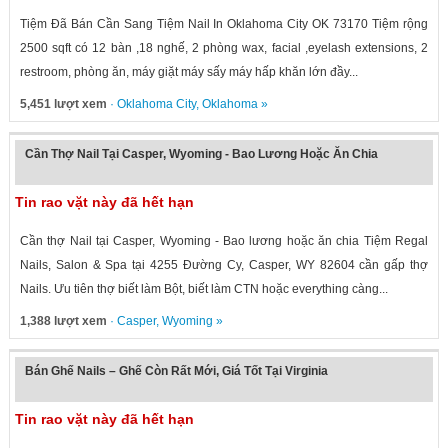
Tiệm Đã Bán Cần Sang Tiệm Nail In Oklahoma City OK 73170 Tiệm rộng
2500 sqft có 12 bàn ,18 nghế, 2 phòng wax, facial ,eyelash extensions, 2
restroom, phòng ăn, máy giặt máy sấy máy hấp khăn lớn đầy...
5,451 lượt xem
·
Oklahoma City
,
Oklahoma
»
Cần Thợ Nail Tại Casper, Wyoming - Bao Lương Hoặc Ăn Chia
Tin rao vặt này đã hết hạn
Cần thợ Nail tại Casper, Wyoming - Bao lương hoặc ăn chia Tiệm Regal
Nails, Salon & Spa tại 4255 Đường Cy, Casper, WY 82604 cần gấp thợ
Nails. Ưu tiên thợ biết làm Bột, biết làm CTN hoặc everything càng...
1,388 lượt xem
·
Casper
,
Wyoming
»
Bán Ghế Nails – Ghế Còn Rất Mới, Giá Tốt Tại Virginia
Tin rao vặt này đã hết hạn