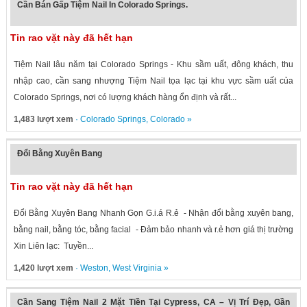
Cần Bán Gấp Tiệm Nail In Colorado Springs.
Tin rao vặt này đã hết hạn
Tiệm Nail lâu năm tại Colorado Springs - Khu sầm uất, đông khách, thu
nhập cao, cần sang nhượng Tiệm Nail tọa lạc tại khu vực sầm uất của
Colorado Springs, nơi có lượng khách hàng ổn định và rất...
1,483 lượt xem
·
Colorado Springs
,
Colorado
»
Đổi Bằng Xuyên Bang
Tin rao vặt này đã hết hạn
Đổi Bằng Xuyên Bang Nhanh Gọn G.i.á R.ẻ - Nhận đổi bằng xuyên bang,
bằng nail, bằng tóc, bằng facial​ - Đảm bảo nhanh và r.ẻ hơn giá thị trường
Xin Liên lạc: Tuyền...
1,420 lượt xem
·
Weston
,
West Virginia
»
Cần Sang Tiệm Nail 2 Mặt Tiền Tại Cypress, CA – Vị Trí Đẹp, Gần