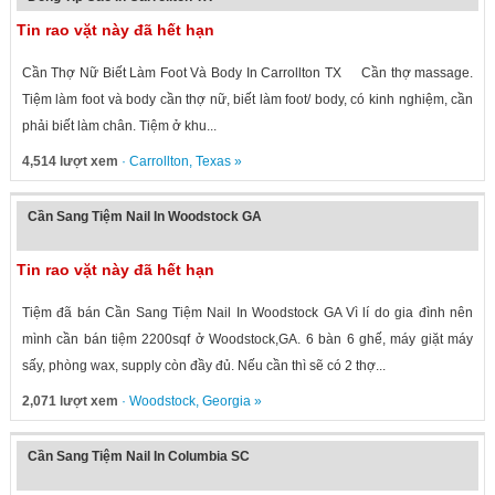
Tin rao vặt này đã hết hạn
Cần Thợ Nữ Biết Làm Foot Và Body In Carrollton TX Cần thợ massage.
Tiệm làm foot và body cần thợ nữ, biết làm foot/ body, có kinh nghiệm, cần
phải biết làm chân. Tiệm ở khu...
4,514 lượt xem
·
Carrollton
,
Texas
»
Cần Sang Tiệm Nail In Woodstock GA
Tin rao vặt này đã hết hạn
Tiệm đã bán Cần Sang Tiệm Nail In Woodstock GA Vì lí do gia đình nên
mình cần bán tiệm 2200sqf ở Woodstock,GA. 6 bàn 6 ghế, máy giặt máy
sấy, phòng wax, supply còn đầy đủ. Nếu cần thì sẽ có 2 thợ...
2,071 lượt xem
·
Woodstock
,
Georgia
»
Cần Sang Tiệm Nail In Columbia SC