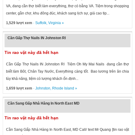
VA, đang cần thợ biết làm everything, thợ có bằng VA. Tiệm trong shopping
center, gần chợ, khu đông đúc, khách sang lịch sự, giá cao tip...
1,529 lượt xem
·
Suffolk
,
Virginia
»
Cần Gấp Thợ Nails IN Johnston RI
Tin rao vặt này đã hết hạn
Cần Gấp Thợ Nails IN Johnston RI Tiệm Oh My Mai Nails đang cần thợ
biết làm Bôt, Chân Tay Nước, Everything càng tốt. Bao lương trên ăn chia
tùy khả năng, tiệm có lượng khách ổn định...
1,659 lượt xem
·
Johnston
,
Rhode Island
»
Cần Sang Gấp Nhà Hàng In North East MD
Tin rao vặt này đã hết hạn
Cần Sang Gấp Nhà Hàng In North East, MD Call/ text Mr Quang [tin rao vặt