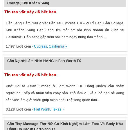
College, Khu Khách Sang
Tin rao vặt này đã hết hạn
Cần Sang Tiệm Nail 2 Mặt Tiền Tại Cypress, CA – Vị Trí Đẹp, Gần College,
Khu Khách Sang Bạn đang tìm một cơ hội kinh doanh ổn định tại
California? Cần sang gấp tiệm nail nằm ngay trung tâm thành...
1,497 lượt xem
·
Cypress
,
California
»
Cần Người Làm NHÀ HÀNG In Fort Worth TX
Tin rao vặt này đã hết hạn
Phở House Asian Kitchen ở Fort Worth TX. Đông khách cần thêm
người phụ bếp và nhân viện chạy bàn. chỗ làm vui vẻ ai có bạn bè đang
cần việc làm giới thiệu giúp mình nhé! Thật lòng quan tâm...
3,128 lượt xem
·
Fort Worth
,
Texas
»
Cần Thợ Massage Thợ Nữ Có Kinh Nghiệm Làm Foot Và Body Khu
Đông Tip Cao In Carrollton TX