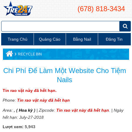
(678) 818-3434
Trang Chủ
Quảng Cáo
Bằng Nail
Đăng Tin
›
RECYCLE BIN
Chi Phí Để Làm Một Website Cho Tiệm
Nails
Tin rao vặt này đã hết hạn.
Phone:
Tin rao vặt này đã hết hạn
Area:
, (
Hoa kỳ
)
| Zipcode:
Tin rao vặt này đã hết hạn
. | Ngày
hết hạn: July-27-2018
Lượt xem:
5,943