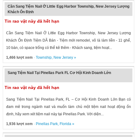
Cần Sang Tiệm Nail Ở Little Egg Harbor Township, New Jersey Lượng
Khách Ổn Định
Tin rao vặt này đã hết hạn
Cần Sang Tiệm Nail Ở Little Egg Harbor Township, New Jersey Lượng
Khách Ổn Định Tiệm DÃ Bán - Tiệm mới remodel, vô là làm liền - 11 ghế,
10 bàn, có space trống có thể kê thêm - Khách sang, tiệm hoạt...
1,466 lượt xem
·
Township
,
New Jersey
»
Sang Tiệm Nail Tại Pinellas Park FL Cơ Hội Kinh Doanh Lớn
Tin rao vặt này đã hết hạn
Sang Tiệm Nail Tại Pinellas Park, FL – Cơ Hội Kinh Doanh Lớn Bạn có
đam mê trong ngành nail và muốn làm chủ một tiệm nail hoạt động ổn
định, hãy xem xét tiệm nail này tại Pinellas Park. Với diện...
1,936 lượt xem
·
Pinellas Park
,
Florida
»