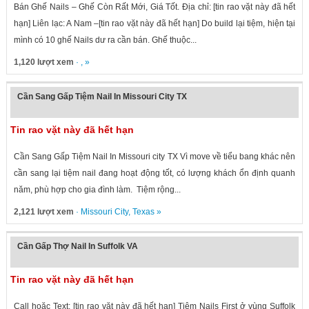
Bán Ghế Nails – Ghế Còn Rất Mới, Giá Tốt. Địa chỉ: [tin rao vặt này đã hết
hạn] Liên lạc: A Nam –[tin rao vặt này đã hết hạn] Do build lại tiệm, hiện tại
mình có 10 ghế Nails dư ra cần bán. Ghế thuộc...
1,120 lượt xem
· , »
Cần Sang Gấp Tiệm Nail In Missouri City TX
Tin rao vặt này đã hết hạn
Cần Sang Gấp Tiệm Nail In Missouri city TX Vì move về tiểu bang khác nên
cần sang lại tiệm nail đang hoạt động tốt, có lượng khách ổn định quanh
năm, phù hợp cho gia đình làm. Tiệm rộng...
2,121 lượt xem
·
Missouri City
,
Texas
»
Cần Gấp Thợ Nail In Suffolk VA
Tin rao vặt này đã hết hạn
Call hoặc Text: [tin rao vặt này đã hết hạn] Tiệm Nails First ở vùng Suffolk