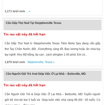
1,171 lượt xem
· , »
Cần Gấp Thợ Nail Tại Stepphenville Texas
Tin rao vặt này đã hết hạn
Cần Gấp Thợ Nail in Stepphenville Texas Tiệm Bella Spa đang cần gấp
thợ Tay Chân Nước, Bột , Everything càng tốt. Bao lương hoặc ăn chia tùy
tay nghề. Khu Mỹ trắng, tip cao , cách alington 1:45 phút. Em có...
1,870 lượt xem
·
Stephenville
,
Texas
»
Cần Người Giữ Trẻ And Giúp Việc Ở Lại Nhà – Beltsville, MD
Tin rao vặt này đã hết hạn
Cần Người Giữ Trẻ & Giúp Việc Ở Lại Nhà – Beltsville, MD Tuyển người
giữ trẻ cho bé trai 5 tuổi và Giúp luôn việc nhà càng tốt (60 - 65 tuổi). Có