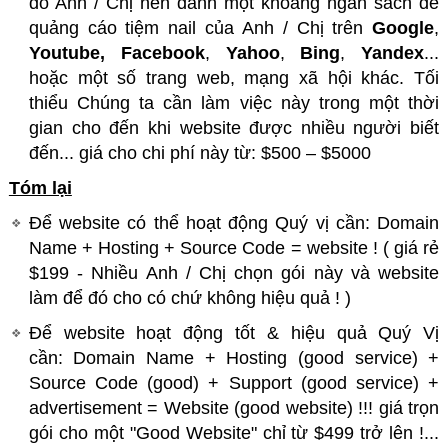
đo Anh / Chị nên dành một khoảng ngân sách để
quảng cáo tiệm nail của Anh / Chị trên
Google
,
Youtube,
Facebook
,
Yahoo
,
Bing
,
Yandex
...
hoặc một số trang web, mạng xã hội khác. Tối
thiểu Chúng ta cần làm việc này trong một thời
gian cho đến khi website được nhiều người biết
đến... giá cho chi phí này từ: $500 – $5000
Tóm lại
Để website có thể hoạt động Quý vị cần: Domain
Name + Hosting + Source Code = website ! ( giá rẻ
$199 - Nhiều Anh / Chị chọn gói này và website
làm để đó cho có chứ không hiệu quả ! )
Để website hoạt động tốt & hiệu quả Quý Vị
cần: Domain Name + Hosting (good service) +
Source Code (good) + Support (good service) +
advertisement = Website (good website) !!! giá trọn
gói cho một "Good Website" chỉ từ $499 trở lên !...