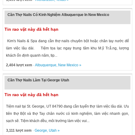
Cần Thợ Nails Có Kinh Nghiệm Albuquerque In New Mexico
Tin rao vặt này đã hết hạn
Kim's Nails & Spa đang cần thợ nails chuyên bột hoặc chân tay nước để
làm việc lâu dài. Tiệm tọa lạc ngay trung tâm khu M.ỹ Tr.ắ.ng, lượng
khách ổn định quanh năm, tip...
2,404 lượt xem
·
Albuquerque
,
New Mexico
»
Cần Thợ Nails Làm Tại George Utah
Tin rao vặt này đã hết hạn
Tiệm nail tại St. George, UT 84790 đang cần tuyển thợ làm việc lâu dài. Ưu
tiên thợ Bột và thợ Tay chân nước có kinh nghiệm, làm việc nhanh gọn,
sạch sẽ. Tiệm khách đều, môi trường làm việc vui...
3,111 lượt xem
·
George
,
Utah
»