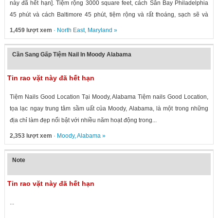
này đã hết hạn]. Tiệm rộng 3000 square feet, cách Sân Bay Philadelphia
45 phút và cách Baltimore 45 phút, tiệm rộng và rất thoáng, sạch sẽ và
sang...
1,459 lượt xem
·
North East
,
Maryland
»
Cần Sang Gấp Tiệm Nail In Moody Alabama
Tin rao vặt này đã hết hạn
Tiệm Nails Good Location Tại Moody, Alabama Tiệm nails Good Location,
tọa lạc ngay trung tâm sầm uất của Moody, Alabama, là một trong những
địa chỉ làm đẹp nổi bật với nhiều năm hoạt động trong...
2,353 lượt xem
·
Moody
,
Alabama
»
Note
Tin rao vặt này đã hết hạn
...