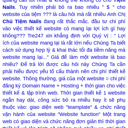
quảng cáo tốt nhất & không thể không có cho
Tiệm
Nails
. Tuy nhiên phải bỏ ra bao nhiêu " $ " cho
website của tiệm ??? là câu hỏi mà rất nhiều Anh Chị
Chủ Tiệm Nails
đang rất thắc mắc. đầu tư chi phí
vào việc thiết kế website có mang lại lợi ích gì hay
không??? Tre247 xin khẳng định với Quý Vị : "
Lợi
ích của website mang lại là rất lớn nếu Chúng Ta biết
cách sử dụng hợp lý & khai thác tối đa tiềm năng mà
website mang lại...
" Giá để làm một website là bao
nhiêu? Để trả lời được câu hỏi này Chúng Ta cần
phải hiểu được yếu tố cấu thành nên chi phí thiết kế
website. Thông thường, giá của một website = chi phí
đăng ký Domain Name + Hosting + thời gian cho việc
thiết kế & lập trình web. Thời gian thiết kế 1 website
ngắn hay dài, công sức bỏ ra nhiều hay ít sẽ phụ
thuộc vào: giao diện web "teamplate" & chức năng
vận hành của website "Website function" Một trang
web có giao diện và chức năng đơn giản thì thời gian