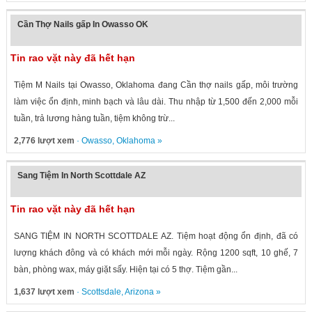
Cần Thợ Nails gấp In Owasso OK
Tin rao vặt này đã hết hạn
Tiệm M Nails tại Owasso, Oklahoma đang Cần thợ nails gấp, môi trường
làm việc ổn định, minh bạch và lâu dài. Thu nhập từ 1,500 đến 2,000 mỗi
tuần, trả lương hàng tuần, tiệm không trừ...
2,776 lượt xem
·
Owasso
,
Oklahoma
»
Sang Tiệm In North Scottdale AZ
Tin rao vặt này đã hết hạn
SANG TIỆM IN NORTH SCOTTDALE AZ. Tiệm hoạt động ổn định, đã có
lượng khách đông và có khách mới mỗi ngày. Rộng 1200 sqft, 10 ghế, 7
bàn, phòng wax, máy giặt sấy. Hiện tại có 5 thợ. Tiệm gần...
1,637 lượt xem
·
Scottsdale
,
Arizona
»