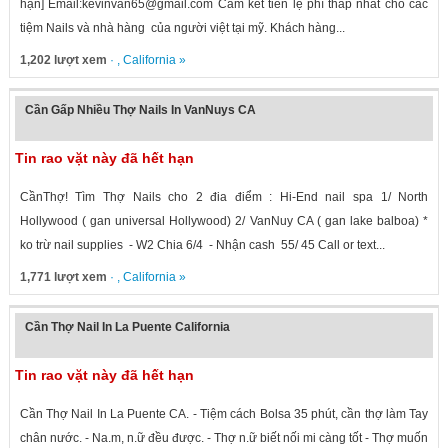
hạn] Email:kevinvan65@gmail.com Cam kết tiền lệ phí thấp nhất cho các
tiệm Nails và nhà hàng của người việt tại mỹ. Khách hàng...
1,202 lượt xem
· ,
California
»
Cần Gấp Nhiều Thợ Nails In VanNuys CA
Tin rao vặt này đã hết hạn
CầnThợ! Tìm Thợ Nails cho 2 đia điểm : Hi-End nail spa 1/ North
Hollywood ( gan universal Hollywood) 2/ VanNuy CA ( gan lake balboa) *
ko trừ nail supplies - W2 Chia 6/4 - Nhận cash 55/ 45 Call or text...
1,771 lượt xem
· ,
California
»
Cần Thợ Nail In La Puente California
Tin rao vặt này đã hết hạn
Cần Thợ Nail In La Puente CA. - Tiệm cách Bolsa 35 phút, cần thợ làm Tay
chân nước. - Na.m, n.ữ đều được. - Thợ n.ữ biết nối mi càng tốt - Thợ muốn