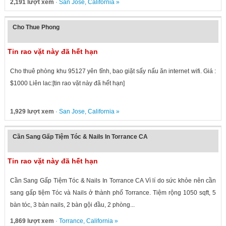
2,191 lượt xem
·
San Jose
,
California
»
Cho Thue Phong
Tin rao vặt này đã hết hạn
Cho thuê phòng khu 95127 yên tĩnh, bao giặt sấy nấu ăn internet wifi. Giá :
$1000 Liên lac:[tin rao vặt này đã hết hạn]
1,929 lượt xem
·
San Jose
,
California
»
Cần Sang Gấp Tiệm Tóc & Nails In Torrance CA
Tin rao vặt này đã hết hạn
Cần Sang Gấp Tiệm Tóc & Nails In Torrance CA Vì lí do sức khỏe nên cần
sang gấp tiệm Tóc và Nails ở thành phố Torrance. Tiệm rộng 1050 sqft, 5
bàn tóc, 3 bàn nails, 2 bàn gội đầu, 2 phòng...
1,869 lượt xem
·
Torrance
,
California
»