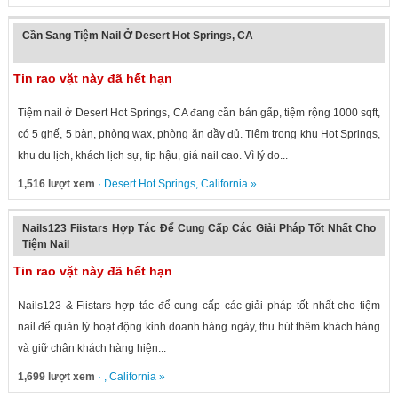
Cần Sang Tiệm Nail Ở Desert Hot Springs, CA
Tin rao vặt này đã hết hạn
Tiệm nail ở Desert Hot Springs, CA đang cần bán gấp, tiệm rộng 1000 sqft,
có 5 ghế, 5 bàn, phòng wax, phòng ăn đầy đủ. Tiệm trong khu Hot Springs,
khu du lịch, khách lịch sự, tip hậu, giá nail cao. Vì lý do...
1,516 lượt xem
·
Desert Hot Springs
,
California
»
Nails123 Fiistars Hợp Tác Để Cung Cấp Các Giải Pháp Tốt Nhất Cho
Tiệm Nail
Tin rao vặt này đã hết hạn
Nails123 & Fiistars hợp tác để cung cấp các giải pháp tốt nhất cho tiệm
nail để quản lý hoạt động kinh doanh hàng ngày, thu hút thêm khách hàng
và giữ chân khách hàng hiện...
1,699 lượt xem
· ,
California
»