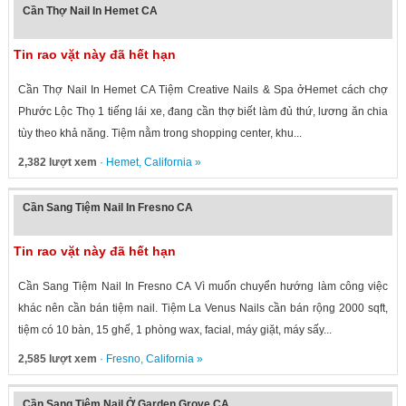
Cần Thợ Nail In Hemet CA
Tin rao vặt này đã hết hạn
Cần Thợ Nail In Hemet CA Tiệm Creative Nails & Spa ởHemet cách chợ
Phước Lộc Thọ 1 tiếng lái xe, đang cần thợ biết làm đủ thứ, lương ăn chia
tùy theo khả năng. Tiệm nằm trong shopping center, khu...
2,382 lượt xem
·
Hemet
,
California
»
Cần Sang Tiệm Nail In Fresno CA
Tin rao vặt này đã hết hạn
Cần Sang Tiệm Nail In Fresno CA Vì muốn chuyển hướng làm công việc
khác nên cần bán tiệm nail. Tiệm La Venus Nails cần bán rộng 2000 sqft,
tiệm có 10 bàn, 15 ghế, 1 phòng wax, facial, máy giặt, máy sấy...
2,585 lượt xem
·
Fresno
,
California
»
Cần Sang Tiệm Nail Ở Garden Grove CA