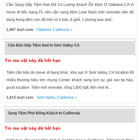
Cần Sang Gấp Tiệm Nail Đã Có Lượng Khách Ổn Định Ở Oakland CA Vì
move đi tiểu bang FL nên cần sang tiệm Love Nails mới remodel nên đồ
dùng trong tiệm còn rất mới có 5 bàn, 8 ghế, 1 phòng wax and...
1,987 lượt xem
·
Oakland
,
California
»
Cần Bán Gấp Tiệm Nail In Simi Valley CA
Tin rao vặt này đã hết hạn
Tiệm cần bán do move đi bang khác. khu vực ở Simi Valley, CA location tốt
nhiều thương hiệu lớn chung Center, khách sang lịch sự, giá cao tip hậu,
good location. Tiệm mới remodel, rộng 1300 sqft, tiền rent rẻ...
1,815 lượt xem
·
Simi Valley
,
California
»
Sang Tiệm Phở Đông Khách In California
Tin rao vặt này đã hết hạn