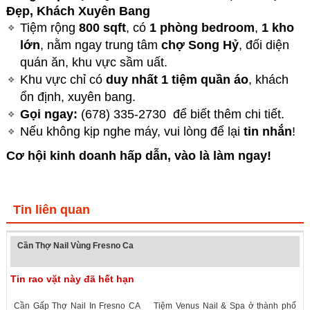
Đẹp, Khách Xuyên Bang
Tiệm rộng
800 sqft
, có
1 phòng bedroom
,
1 kho
lớn
, nằm ngay trung tâm
chợ Song Hỷ
, đối diện
quán ăn, khu vực sầm uất.
Khu vực chỉ có
duy nhất 1 tiệm quần áo
, khách
ổn định, xuyên bang.
Gọi ngay:
(678) 335-2730 để biết thêm chi tiết.
Nếu không kịp nghe máy, vui lòng để lại
tin nhắn
!
Cơ hội kinh doanh hấp dẫn, vào là làm ngay!
Tin liên quan
Cần Thợ Nail Vùng Fresno Ca
Tin rao vặt này đã hết hạn
Cần Gấp Thợ Nail In Fresno CA Tiệm Venus Nail & Spa ở thành phố