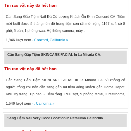
Tin rao vặt này đã hết hạn
Cần Sang Gấp Tiệm Nail Đã Có Lượng Khách Ổn Định Concord CA Tiệm
mới built được 5 tháng nên đồ trong tiệm còn rất mới, rộng 1167 sqft, có 8
ghế, 5 bàn, 1 phòng wax. Hệ thống camera, máy...
1,946 lượt xem
·
Concord
,
California
»
Cần Sang Gấp Tiệm SKINCARE FACIAL In La Mirada CA.
Tin rao vặt này đã hết hạn
Cần Sang Gấp Tiệm SKINCARE FACIAL In La Mirada CA. Vì không có
người trông coi nên cần sang gấp lại tiệm đông khách gần Home Depot.
Khu My trang. Tip cao. - Tiệm rộng 1700 sqft, 5 phòng facial, 2 restrooms,
1...
1,546 lượt xem
· ,
California
»
Sang Tiệm Nail Very Good Location In Petaluma California