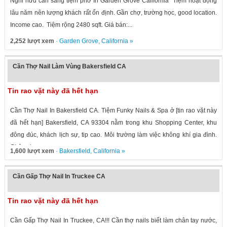
Nghỉ hưu cần sang tiệm phở In Garden Grove California Tiệm hoạt động
lâu năm nên lượng khách rất ổn định. Gần chợ, trường học, good location.
Income cao. Tiệm rộng 2480 sqft. Giá bán:...
2,252 lượt xem
·
Garden Grove
,
California
»
Cần Thợ Nail Làm Vùng Bakersfield CA
Tin rao vặt này đã hết hạn
Cần Thợ Nail In Bakersfield CA. Tiệm Funky Nails & Spa ở [tin rao vặt này
đã hết hạn] Bakersfield, CA 93304 nằm trong khu Shopping Center, khu
đông đúc, khách lịch sự, tip cao. Môi trường làm việc không khí gia đình.
Chủ vui...
1,600 lượt xem
·
Bakersfield
,
California
»
Cần Gấp Thợ Nail In Truckee CA
Tin rao vặt này đã hết hạn
Cần Gấp Thợ Nail In Truckee, CA!!! Cần thợ nails biết làm chân tay nước,