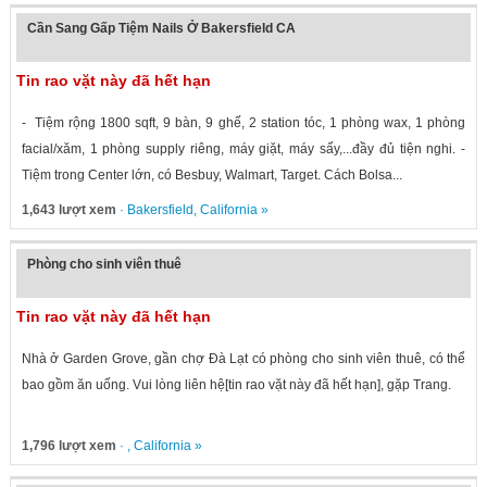
Cần Sang Gấp Tiệm Nails Ở Bakersfield CA
Tin rao vặt này đã hết hạn
- Tiệm rộng 1800 sqft, 9 bàn, 9 ghế, 2 station tóc, 1 phòng wax, 1 phòng
facial/xăm, 1 phòng supply riêng, máy giặt, máy sấy,...đầy đủ tiện nghi. -
Tiệm trong Center lớn, có Besbuy, Walmart, Target. Cách Bolsa...
1,643 lượt xem
·
Bakersfield
,
California
»
Phòng cho sinh viên thuê
Tin rao vặt này đã hết hạn
Nhà ở Garden Grove, gần chợ Đà Lạt có phòng cho sinh viên thuê, có thể
bao gồm ăn uống. Vui lòng liên hệ[tin rao vặt này đã hết hạn], gặp Trang.
1,796 lượt xem
· ,
California
»