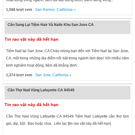
hoạt động trong ngành, tiệm đã xây dựng được danh tiếng vững...
1,588 lượt xem
·
San Ramon
,
California
»
Cần Sang Lại Tiệm Hair Và Nails Khu San Jose CA
Tin rao vặt này đã hết hạn
Tiệm Nail tại San Jose, CA Chào mừng bạn đến với Tiệm Nail tại San Jose,
CA, một trong những địa điểm nổi bật trong ngành làm đẹp! Với nhiều năm
kinh nghiệm hoạt động, tiệm đã khẳng định...
1,374 lượt xem
·
San Jose
,
California
»
Cần Thợ Nail Vùng Lafayette CA 94549
Tin rao vặt này đã hết hạn
Cần Thợ Nail Vùng Lafayette CA 94549 Tiệm Nail Lafayette cần thợ làm
gel, dip, bột. Bao hoặc chia. Liên lạc [tin rao vặt này đã hết hạn]