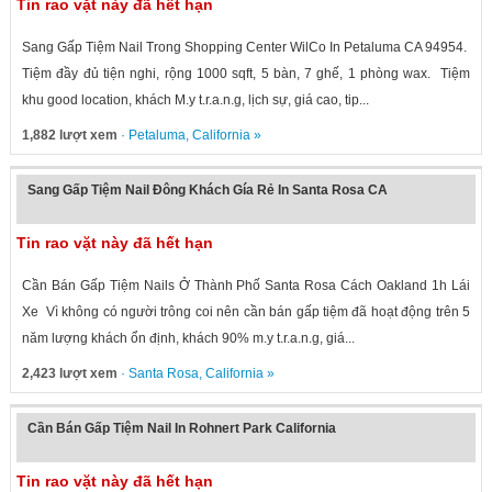
Tin rao vặt này đã hết hạn
Sang Gấp Tiệm Nail Trong Shopping Center WilCo In Petaluma CA 94954.
Tiệm đầy đủ tiện nghi, rộng 1000 sqft, 5 bàn, 7 ghế, 1 phòng wax. Tiệm
khu good location, khách M.y t.r.a.n.g, lịch sự, giá cao, tip...
1,882 lượt xem
·
Petaluma
,
California
»
Sang Gấp Tiệm Nail Đông Khách Gía Rẻ In Santa Rosa CA
Tin rao vặt này đã hết hạn
Cần Bán Gấp Tiệm Nails Ở Thành Phố Santa Rosa Cách Oakland 1h Lái
Xe Vì không có người trông coi nên cần bán gấp tiệm đã hoạt động trên 5
năm lượng khách ổn định, khách 90% m.y t.r.a.n.g, giá...
2,423 lượt xem
·
Santa Rosa
,
California
»
Cần Bán Gấp Tiệm Nail In Rohnert Park California
Tin rao vặt này đã hết hạn