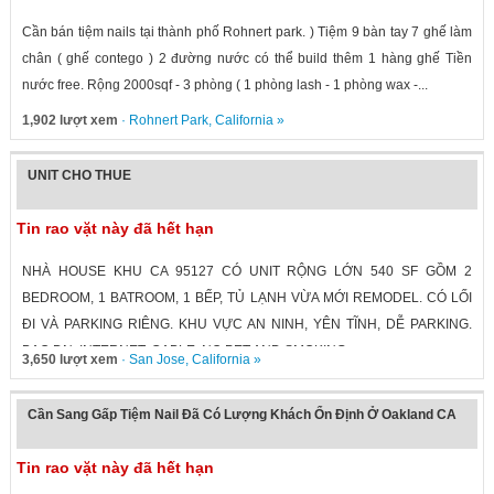
Cần bán tiệm nails tại thành phố Rohnert park. ) Tiệm 9 bàn tay 7 ghế làm
chân ( ghế contego ) 2 đường nước có thể build thêm 1 hàng ghế Tiền
nước free. Rộng 2000sqf - 3 phòng ( 1 phòng lash - 1 phòng wax -...
1,902 lượt xem
·
Rohnert Park
,
California
»
UNIT CHO THUE
Tin rao vặt này đã hết hạn
NHÀ HOUSE KHU CA 95127 CÓ UNIT RỘNG LỚN 540 SF GỒM 2
BEDROOM, 1 BATROOM, 1 BẾP, TỦ LẠNH VỪA MỚI REMODEL. CÓ LỐI
ĐI VÀ PARKING RIÊNG. KHU VỰC AN NINH, YÊN TĨNH, DỄ PARKING.
BAO ĐN, INTERNET, CABLE. NO PET AND SMOKING....
3,650 lượt xem
·
San Jose
,
California
»
Cần Sang Gấp Tiệm Nail Đã Có Lượng Khách Ổn Định Ở Oakland CA
Tin rao vặt này đã hết hạn