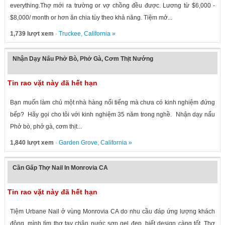
everything.Thợ mới ra trường or vợ chồng đều được. Lương từ $6,000 -
$8,000/ month or hơn ăn chia tùy theo khả năng. Tiệm mở...
1,739 lượt xem
·
Truckee
,
California
»
Nhận Dạy Nấu Phở Bò, Phở Gà, Cơm Thịt Nướng
Tin rao vặt này đã hết hạn
Bạn muốn làm chủ một nhà hàng nổi tiếng mà chưa có kinh nghiệm đứng
bếp? Hãy gọi cho tôi với kinh nghiệm 35 năm trong nghề. Nhận dạy nấu
Phở bò, phở gà, cơm thịt...
1,840 lượt xem
·
Garden Grove
,
California
»
Cần Gấp Thợ Nail In Monrovia CA
Tin rao vặt này đã hết hạn
Tiệm Urbane Nail ở vùng Monrovia CA do nhu cầu đáp ứng lượng khách
đông, mình tìm thợ tay chân nước sơn gel đẹp, biết design càng tốt. Thợ