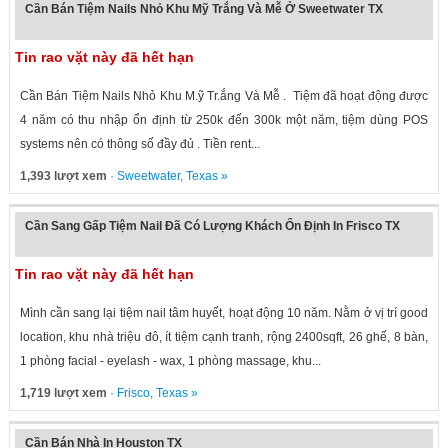
Cần Bán Tiệm Nails Nhỏ Khu Mỹ Trắng Và Mễ Ở Sweetwater TX
Tin rao vặt này đã hết hạn
Cần Bán Tiệm Nails Nhỏ Khu M.ỹ Tr.ắng Và Mễ . Tiệm đã hoạt động được
4 năm có thu nhập ổn định từ 250k đến 300k một năm, tiệm dùng POS
systems nên có thông số đầy đủ . Tiền rent...
1,393 lượt xem
·
Sweetwater
,
Texas
»
Cần Sang Gấp Tiệm Nail Đã Có Lượng Khách Ổn Định In Frisco TX
Tin rao vặt này đã hết hạn
Mình cần sang lại tiệm nail tâm huyết, hoạt động 10 năm. Nằm ở vị trí good
location, khu nhà triệu đô, ít tiệm cạnh tranh, rộng 2400sqft, 26 ghế, 8 bàn,
1 phòng facial - eyelash - wax, 1 phòng massage, khu...
1,719 lượt xem
·
Frisco
,
Texas
»
Cần Bán Nhà In Houston TX