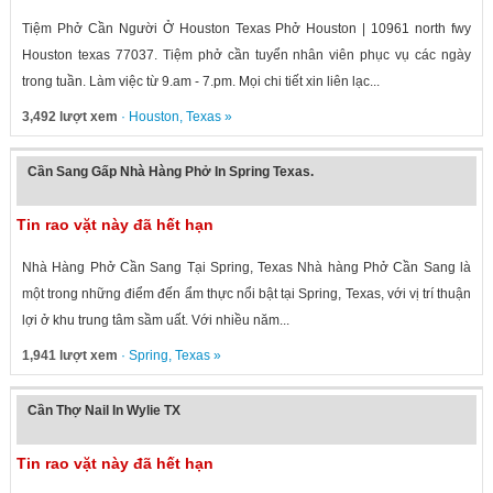
Tiệm Phở Cần Người Ở Houston Texas Phở Houston | 10961 north fwy
Houston texas 77037. Tiệm phở cần tuyển nhân viên phục vụ các ngày
trong tuần. Làm việc từ 9.am - 7.pm. Mọi chi tiết xin liên lạc...
3,492 lượt xem
·
Houston
,
Texas
»
Cần Sang Gấp Nhà Hàng Phở In Spring Texas.
Tin rao vặt này đã hết hạn
Nhà Hàng Phở Cần Sang Tại Spring, Texas Nhà hàng Phở Cần Sang là
một trong những điểm đến ẩm thực nổi bật tại Spring, Texas, với vị trí thuận
lợi ở khu trung tâm sầm uất. Với nhiều năm...
1,941 lượt xem
·
Spring
,
Texas
»
Cần Thợ Nail In Wylie TX
Tin rao vặt này đã hết hạn