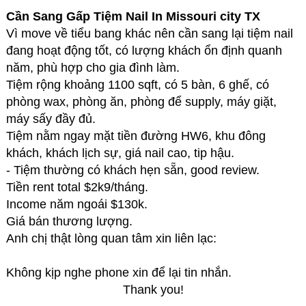
Cần Sang Gấp Tiệm Nail In Missouri city TX
Vì move về tiểu bang khác nên cần sang lại tiệm nail
đang hoạt động tốt, có lượng khách ổn định quanh
năm, phù hợp cho gia đình làm.
Tiệm rộng khoảng 1100 sqft, có 5 bàn, 6 ghế, có
phòng wax, phòng ăn, phòng để supply, máy giặt,
máy sấy đầy đủ.
Tiệm nằm ngay mặt tiền đường HW6, khu đông
khách, khách lịch sự, giá nail cao, tip hậu.
- Tiệm thường có khách hẹn sẵn, good review.
Tiền rent total $2k9/tháng.
Income năm ngoái $130k.
Giá bán thương lượng.
Anh chị thật lòng quan tâm xin liên lạc:
[tin rao vặt
này đã hết hạn]
Không kịp nghe phone xin để lại tin nhắn.
Thank you!