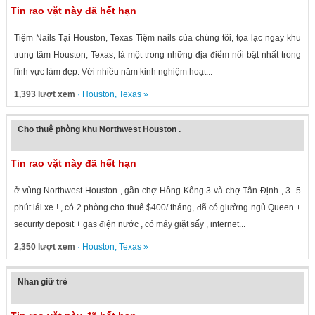
Tin rao vặt này đã hết hạn
Tiệm Nails Tại Houston, Texas Tiệm nails của chúng tôi, tọa lạc ngay khu
trung tâm Houston, Texas, là một trong những địa điểm nổi bật nhất trong
lĩnh vực làm đẹp. Với nhiều năm kinh nghiệm hoạt...
1,393 lượt xem
·
Houston
,
Texas
»
Cho thuê phòng khu Northwest Houston .
Tin rao vặt này đã hết hạn
ở vùng Northwest Houston , gần chợ Hồng Kông 3 và chợ Tân Định , 3- 5
phút lái xe ! , có 2 phòng cho thuê $400/ tháng, đã có giường ngủ Queen +
security deposit + gas điện nước , có máy giặt sấy , internet...
2,350 lượt xem
·
Houston
,
Texas
»
Nhan giữ trẻ