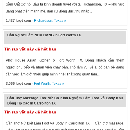
Sầm Uất Cơ hội đầu tư kinh doanh tuyệt vời tại Richardson, TX – khu vực
đang phát triển mạnh mẽ, dân cư đông đúc, thu nhập...
1,437 lượt xem
·
Richardson
,
Texas
»
Cần Người Làm NHÀ HÀNG In Fort Worth TX
Tin rao vặt này đã hết hạn
Phở House Asian Kitchen ở Fort Worth TX. Đông khách cần thêm
người phụ bếp và nhân viện chạy bàn. chỗ làm vui vẻ ai có bạn bè đang
cần việc làm giới thiệu giúp mình nhé! Thật lòng quan tâm...
3,066 lượt xem
·
Fort Worth
,
Texas
»
Cần Thợ Massage Thợ Nữ Có Kinh Nghiệm Làm Foot Và Body Khu
Đông Tip Cao In Carrollton TX
Tin rao vặt này đã hết hạn
Cần Thợ Nữ Biết Làm Foot Và Body In Carrollton TX Cần thợ massage.