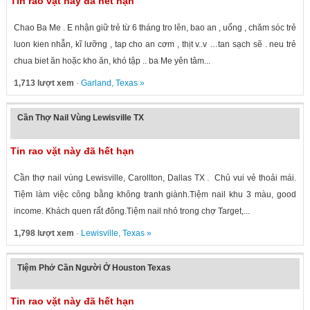
Tin rao vặt này đã hết hạn
Chao Ba Me . E nhận giữ trẻ từ 6 tháng tro lên, bao an , uống , chăm sóc trẻ
luon kien nhẫn, kĩ lưỡng , tap cho an cơm , thịt v..v …tan sạch sẽ . neu trẻ
chua biet ăn hoặc kho ăn, khó tập .. ba Me yên tâm...
1,713 lượt xem
·
Garland
,
Texas
»
Cần Thợ Nail Vùng Lewisville TX
Tin rao vặt này đã hết hạn
Cần thợ nail vùng Lewisville, Carollton, Dallas TX . Chủ vui vẻ thoải mái.
Tiệm làm việc công bằng không tranh giành.Tiệm nail khu 3 màu, good
income. Khách quen rất đông.Tiệm nail nhỏ trong chợ Target,...
1,798 lượt xem
·
Lewisville
,
Texas
»
Tiệm Phở Cần Người Ở Houston Texas
Tin rao vặt này đã hết hạn