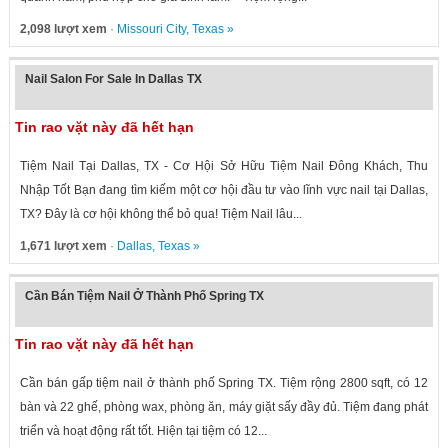
2,098 lượt xem
·
Missouri City
,
Texas
»
Nail Salon For Sale In Dallas TX
Tin rao vặt này đã hết hạn
Tiệm Nail Tại Dallas, TX - Cơ Hội Sở Hữu Tiệm Nail Đông Khách, Thu
Nhập Tốt Bạn đang tìm kiếm một cơ hội đầu tư vào lĩnh vực nail tại Dallas,
TX? Đây là cơ hội không thể bỏ qua! Tiệm Nail lâu...
1,671 lượt xem
·
Dallas
,
Texas
»
Cần Bán Tiệm Nail Ở Thành Phố Spring TX
Tin rao vặt này đã hết hạn
Cần bán gấp tiệm nail ở thành phố Spring TX. Tiệm rộng 2800 sqft, có 12
bàn và 22 ghế, phòng wax, phòng ăn, máy giặt sấy đầy đủ. Tiệm đang phát
triển và hoạt động rất tốt. Hiện tại tiệm có 12...