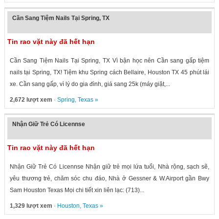
Cần Sang Tiệm Nails Tại Spring, TX
Tin rao vặt này đã hết hạn
Cần Sang Tiệm Nails Tại Spring, TX Vì bận học nên Cần sang gấp tiệm
nails tại Spring, TX! Tiệm khu Spring cách Bellaire, Houston TX 45 phút lái
xe. Cần sang gấp, vì lý do gia đình, giá sang 25k (máy giặt,...
2,672 lượt xem
·
Spring
,
Texas
»
Nhận Giữ Trẻ Có Licennse
Tin rao vặt này đã hết hạn
Nhận Giữ Trẻ Có Licennse Nhận giữ trẻ mọi lứa tuổi, Nhà rộng, sạch sẽ,
yêu thương trẻ, chăm sóc chu đáo, Nhà ở Gessner & W.Airport gần Bwy
Sam Houston Texas Mọi chi tiết xin liên lạc: (713)...
1,329 lượt xem
·
Houston
,
Texas
»