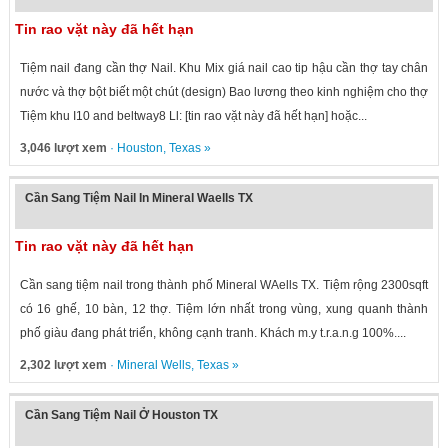
Tin rao vặt này đã hết hạn
Tiệm nail đang cần thợ Nail. Khu Mix giá nail cao tip hậu cần thợ tay chân
nước và thợ bột biết một chút (design) Bao lương theo kinh nghiệm cho thợ
Tiệm khu I10 and beltway8 Ll: [tin rao vặt này đã hết hạn] hoặc...
3,046 lượt xem
·
Houston
,
Texas
»
Cần Sang Tiệm Nail In Mineral Waells TX
Tin rao vặt này đã hết hạn
Cần sang tiệm nail trong thành phố Mineral WAells TX. Tiệm rộng 2300sqft
có 16 ghế, 10 bàn, 12 thợ. Tiệm lớn nhất trong vùng, xung quanh thành
phố giàu đang phát triển, không cạnh tranh. Khách m.y t.r.a.n.g 100%....
2,302 lượt xem
·
Mineral Wells
,
Texas
»
Cần Sang Tiệm Nail Ở Houston TX