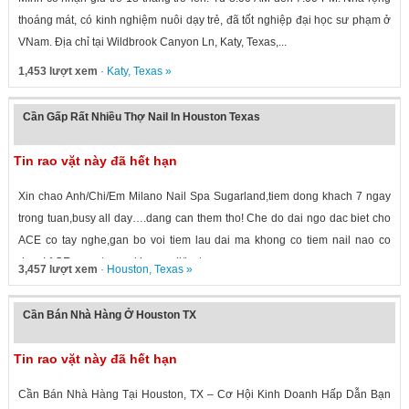
thoáng mát, có kinh nghiệm nuôi dạy trẻ, đã tốt nghiệp đại học sư phạm ở
VNam. Địa chỉ tại Wildbrook Canyon Ln, Katy, Texas,...
1,453 lượt xem
·
Katy
,
Texas
»
Cần Gấp Rất Nhiều Thợ Nail In Houston Texas
Tin rao vặt này đã hết hạn
Xin chao Anh/Chi/Em Milano Nail Spa Sugarland,tiem dong khach 7 ngay
trong tuan,busy all day….dang can them tho! Che do dai ngo dac biet cho
ACE co tay nghe,gan bo voi tiem lau dai ma khong co tiem nail nao co
duoc! ACE quan tam vui long call/text...
3,457 lượt xem
·
Houston
,
Texas
»
Cần Bán Nhà Hàng Ở Houston TX
Tin rao vặt này đã hết hạn
Cần Bán Nhà Hàng Tại Houston, TX – Cơ Hội Kinh Doanh Hấp Dẫn Bạn