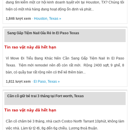
đang tìm kiếm một cơ hội kinh doanh tuyệt vời tại Houston, TX? Chúng tôi
hiện có một nhà hàng đang hoạt động ổn định và phát...
1,846 lượt xem
·
Houston
,
Texas
»
Sang Gấp Tiệm Nail Gía Rẻ In El Paso Texas
Tin rao vặt này đã hết hạn
Vì Move Đi Tiểu Bang Khác Nên Cần Sang Gấp Tiệm Nail In El Paso
Texas. Tiệm mới remodel nên đồ còn rất mới. Rộng 2400 sqft, 9 ghế, 8
bàn, có quầy bar rất rộng nên có thể kê thêm bàn...
1,811 lượt xem
·
El Paso
,
Texas
»
Cần cô giữ bé trai 3 tháng tại Fort worth, Texas
Tin rao vặt này đã hết hạn
Cần cô chăm bé 3 tháng, nhà cach Costco North Tarrant 10phút, không làm
việc nhà. Làm từ t2-t6, 8g đến 6g chiều. Lương thoả thuận.