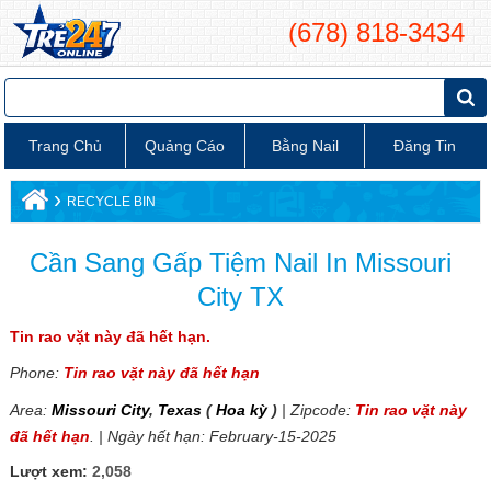
(678) 818-3434
Trang Chủ
Quảng Cáo
Bằng Nail
Đăng Tin
›
RECYCLE BIN
Cần Sang Gấp Tiệm Nail In Missouri
City TX
Tin rao vặt này đã hết hạn.
Phone:
Tin rao vặt này đã hết hạn
Area:
Missouri City
,
Texas
(
Hoa kỳ
)
| Zipcode:
Tin rao vặt này
đã hết hạn
. | Ngày hết hạn: February-15-2025
Lượt xem:
2,058