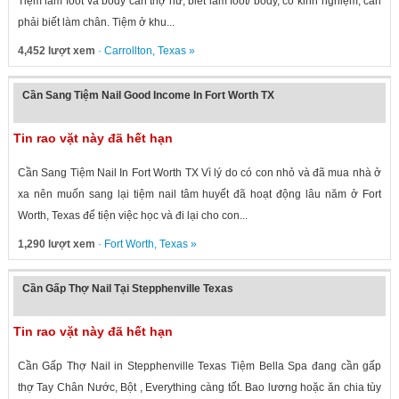
Tiệm làm foot và body cần thợ nữ, biết làm foot/ body, có kinh nghiệm, cần
phải biết làm chân. Tiệm ở khu...
4,452 lượt xem
·
Carrollton
,
Texas
»
Cần Sang Tiệm Nail Good Income In Fort Worth TX
Tin rao vặt này đã hết hạn
Cần Sang Tiệm Nail In Fort Worth TX Vì lý do có con nhỏ và đã mua nhà ở
xa nên muốn sang lại tiệm nail tâm huyết đã hoạt động lâu năm ở Fort
Worth, Texas để tiện việc học và đi lại cho con...
1,290 lượt xem
·
Fort Worth
,
Texas
»
Cần Gấp Thợ Nail Tại Stepphenville Texas
Tin rao vặt này đã hết hạn
Cần Gấp Thợ Nail in Stepphenville Texas Tiệm Bella Spa đang cần gấp
thợ Tay Chân Nước, Bột , Everything càng tốt. Bao lương hoặc ăn chia tùy