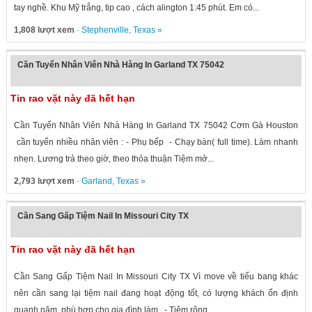
tay nghề. Khu Mỹ trắng, tip cao , cách alington 1:45 phút. Em có...
1,808 lượt xem
·
Stephenville
,
Texas
»
Cần Tuyển Nhân Viên Nhà Hàng In Garland TX 75042
Tin rao vặt này đã hết hạn
Cần Tuyển Nhân Viên Nhà Hàng In Garland TX 75042 Cơm Gà Houston
cần tuyển nhiều nhân viên : - Phụ bếp - Chạy bàn( full time). Làm nhanh
nhẹn. Lương trả theo giờ, theo thỏa thuận Tiệm mở...
2,793 lượt xem
·
Garland
,
Texas
»
Cần Sang Gấp Tiệm Nail In Missouri City TX
Tin rao vặt này đã hết hạn
Cần Sang Gấp Tiệm Nail In Missouri City TX Vì move về tiểu bang khác
nên cần sang lại tiệm nail đang hoạt động tốt, có lượng khách ổn định
quanh năm, phù hợp cho gia đình làm. - Tiệm rộng...