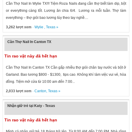
Cần Thợ Nail In Wylie TX!!! Tiệm Roza Nails đang cần thợ biết làm dip, bột
or everything càng tốt. Lương ăn chia 6/4. Lương ra mỗi tuần. Thợ làm
everything – thợ giỏi bao lương tùy theo tay nghề....
3,262 lượt xem
·
Wylie
,
Texas
»
Cần Thợ Nail In Canton TX
Tin rao vặt này đã hết hạn
Cần Thợ Nail In Canton TX Cần gấp nhiều thợ giỏi chân tay nước và bột ở
Garland. Bao lương $800 - $1300, tips cao. Không khí làm việc vui vẻ, hòa
đồng. Tiệm mở cửa từ 10:00 am đến 7:00...
2,033 lượt xem
·
Canton
,
Texas
»
Nhận giữ trẻ tại Katy - Texas
Tin rao vặt này đã hết hạn
Mình có nhận giữ trẻ 18 tháng trở lên. Từ 8:00 AM đến 7:00 PM. Nhà rộng