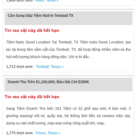
1,869 lượt xem
·
Allen
,
Texas
»
Cần Sang Gấp Tiệm Nail In Tomball TX
Tin rao vặt này đã hết hạn
Tiệm Nails Good Location Tại Tomball, TX Tiệm nails Good Location, tọa
lạc tại trung tâm sầm uất của Tomball, TX, đã hoạt động nhiều năm và thu
hút một lượng khách hàng đông đảo. Với vị trí đắc...
1,713 lượt xem
·
Tomball
,
Texas
»
Doanh Thu Trên $1,100,000, Bán Giá Chỉ $300K
Tin rao vặt này đã hết hạn
Sang Tiệm Doanh Thu trên 1tr1 Tiệm có 32 ghế spa mới, 8 bàn nail, 3
giường waxing/ nối mi, quầy bar, hệ thống tính tiền và camera hiện đại,
dụng cụ nail chất lượng, máy wax nóng công suất lớn, máy...
1,775 lượt xem
·
Frisco
,
Texas
»