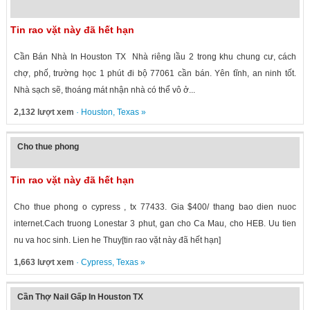
Tin rao vặt này đã hết hạn
Cần Bán Nhà In Houston TX Nhà riêng lầu 2 trong khu chung cư, cách
chợ, phố, trường học 1 phút đi bộ 77061 cần bán. Yên tĩnh, an ninh tốt.
Nhà sạch sẽ, thoáng mát nhận nhà có thể vô ở...
2,132 lượt xem
·
Houston
,
Texas
»
Cho thue phong
Tin rao vặt này đã hết hạn
Cho thue phong o cypress , tx 77433. Gia $400/ thang bao dien nuoc
internet.Cach truong Lonestar 3 phut, gan cho Ca Mau, cho HEB. Uu tien
nu va hoc sinh. Lien he Thuy[tin rao vặt này đã hết hạn]
1,663 lượt xem
·
Cypress
,
Texas
»
Cần Thợ Nail Gấp In Houston TX