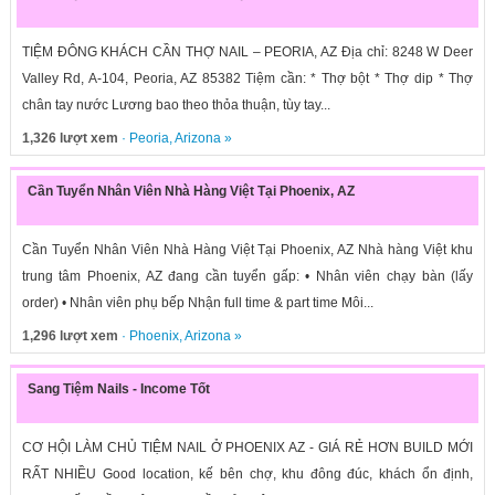
TIỆM ĐÔNG KHÁCH CẦN THỢ NAIL – PEORIA, AZ Địa chỉ: 8248 W Deer
Valley Rd, A-104, Peoria, AZ 85382 Tiệm cần: * Thợ bột * Thợ dip * Thợ
chân tay nước Lương bao theo thỏa thuận, tùy tay...
1,326 lượt xem
·
Peoria
,
Arizona
»
Cần Tuyển Nhân Viên Nhà Hàng Việt Tại Phoenix, AZ
Cần Tuyển Nhân Viên Nhà Hàng Việt Tại Phoenix, AZ Nhà hàng Việt khu
trung tâm Phoenix, AZ đang cần tuyển gấp: • Nhân viên chạy bàn (lấy
order) • Nhân viên phụ bếp Nhận full time & part time Môi...
1,296 lượt xem
·
Phoenix
,
Arizona
»
Sang Tiệm Nails - Income Tốt
CƠ HỘI LÀM CHỦ TIỆM NAIL Ở PHOENIX AZ - GIÁ RẺ HƠN BUILD MỚI
RẤT NHIỀU Good location, kế bên chợ, khu đông đúc, khách ổn định,