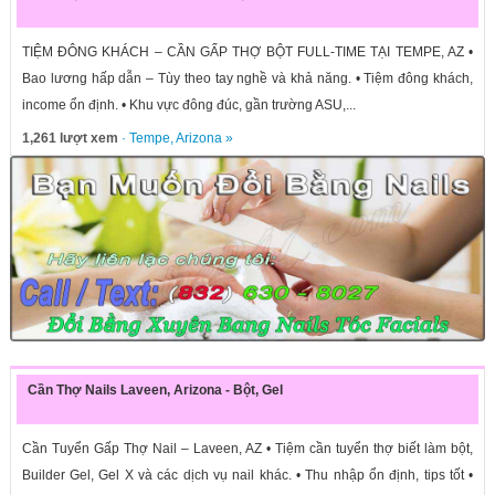
TIỆM ĐÔNG KHÁCH – CẦN GẤP THỢ BỘT FULL-TIME TẠI TEMPE, AZ •
Bao lương hấp dẫn – Tùy theo tay nghề và khả năng. • Tiệm đông khách,
income ổn định. • Khu vực đông đúc, gần trường ASU,...
1,261 lượt xem
·
Tempe
,
Arizona
»
Cần Thợ Nails Laveen, Arizona - Bột, Gel
Cần Tuyển Gấp Thợ Nail – Laveen, AZ • Tiệm cần tuyển thợ biết làm bột,
Builder Gel, Gel X và các dịch vụ nail khác. • Thu nhập ổn định, tips tốt •