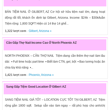
BÁN TIỆM NAIL Ở GILBERT, AZ Cơ hội sở hữu tiệm nail lớn, đang hoạt
động rất tốt, khách ổn định tại Gilbert, Arizona. Income: $24k – $30k/tuần
Tiệm rộng: 1,800 SQFT Hiện có 14 thợ 14 ghế...
1,322 lượt xem
·
Gilbert
,
Arizona
»
Cần Gấp Thợ Nail Income Cao Ở North Phoenix AZ
NORTH PHOENIX – CẦN THỢ NAIL Tiệm đang cần thêm thợ nail làm lâu
dài: • Full time hoặc part time • Biết làm CTN, gel, bột • Bao lương hoặc ăn
chia tùy khả năng •...
1,421 lượt xem
·
Phoenix
,
Arizona
»
Sang Gấp Tiệm Good Location Ở Gilbert AZ
SANG TIỆM NAIL GIÁ TỐT – LOCATION CỰC TỐT TẠI GILBERT, AZ Tiệm
rộng gần 1800 sqft. Setup sẵn vào làm ngay – rất phù hợp cho anh/chị