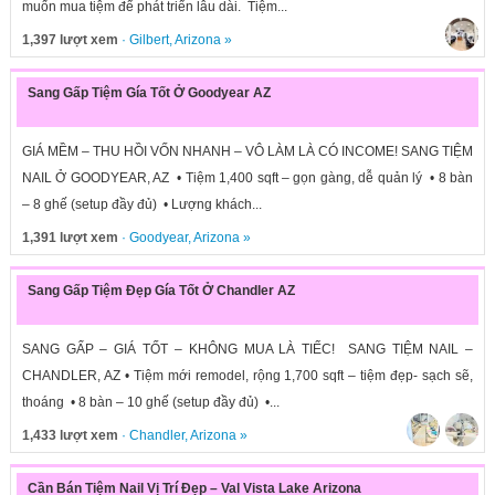
muốn mua tiệm để phát triển lâu dài. Tiệm...
1,397 lượt xem
·
Gilbert
,
Arizona
»
Sang Gấp Tiệm Gía Tốt Ở Goodyear AZ
GIÁ MỀM – THU HỒI VỐN NHANH – VÔ LÀM LÀ CÓ INCOME! SANG TIỆM
NAIL Ở GOODYEAR, AZ • Tiệm 1,400 sqft – gọn gàng, dễ quản lý • 8 bàn
– 8 ghế (setup đầy đủ) • Lượng khách...
1,391 lượt xem
·
Goodyear
,
Arizona
»
Sang Gấp Tiệm Đẹp Gía Tốt Ở Chandler AZ
SANG GẤP – GIÁ TỐT – KHÔNG MUA LÀ TIẾC! SANG TIỆM NAIL –
CHANDLER, AZ • Tiệm mới remodel, rộng 1,700 sqft – tiệm đẹp- sạch sẽ,
thoáng • 8 bàn – 10 ghế (setup đầy đủ) •...
1,433 lượt xem
·
Chandler
,
Arizona
»
Cần Bán Tiệm Nail Vị Trí Đẹp – Val Vista Lake Arizona