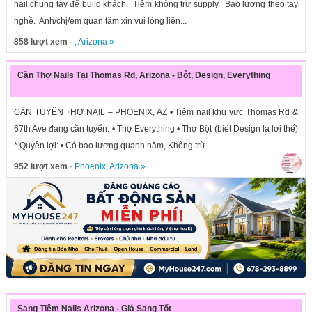
nail chung tay để build khách. Tiệm không trừ supply. Bao lương theo tay
nghề. Anh/chị/em quan tâm xin vui lòng liên...
858 lượt xem
· ,
Arizona
»
Cần Thợ Nails Tại Thomas Rd, Arizona - Bột, Design, Everything
CẦN TUYỂN THỢ NAIL – PHOENIX, AZ • Tiệm nail khu vực Thomas Rd &
67th Ave đang cần tuyển: • Thợ Everything • Thợ Bột (biết Design là lợi thế)
* Quyền lợi: • Có bao lương quanh năm, Không trừ...
952 lượt xem
·
Phoenix
,
Arizona
»
Sang Tiệm Nails Arizona - Giá Sang Tốt