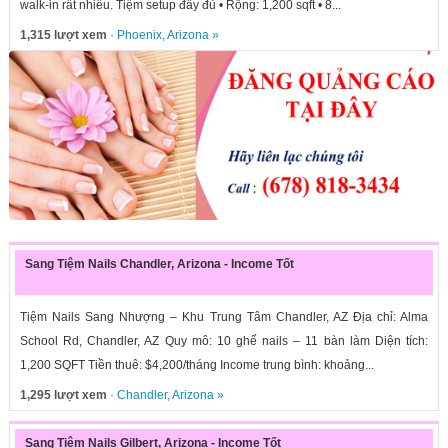
walk-in rất nhiều. Tiệm setup đầy đủ • Rộng: 1,200 sqft • 8...
1,315 lượt xem
·
Phoenix
,
Arizona
»
Sang Tiệm Nails Chandler, Arizona - Income Tốt
Tiệm Nails Sang Nhượng – Khu Trung Tâm Chandler, AZ Địa chỉ: Alma
School Rd, Chandler, AZ Quy mô: 10 ghế nails – 11 bàn làm Diện tích:
1,200 SQFT Tiền thuê: $4,200/tháng Income trung bình: khoảng...
1,295 lượt xem
·
Chandler
,
Arizona
»
Sang Tiệm Nails Gilbert, Arizona - Income Tốt