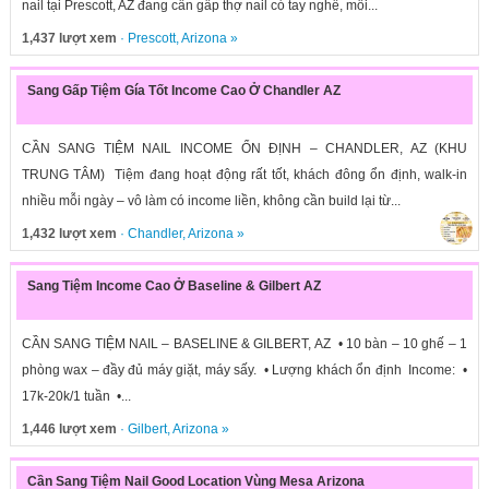
nail tại Prescott, AZ đang cần gấp thợ nail có tay nghề, môi...
1,437 lượt xem
·
Prescott
,
Arizona
»
Sang Gấp Tiệm Gía Tốt Income Cao Ở Chandler AZ
CẦN SANG TIỆM NAIL INCOME ỔN ĐỊNH – CHANDLER, AZ (KHU
TRUNG TÂM) Tiệm đang hoạt động rất tốt, khách đông ổn định, walk-in
nhiều mỗi ngày – vô làm có income liền, không cần build lại từ...
1,432 lượt xem
·
Chandler
,
Arizona
»
Sang Tiệm Income Cao Ở Baseline & Gilbert AZ
CẦN SANG TIỆM NAIL – BASELINE & GILBERT, AZ • 10 bàn – 10 ghế – 1
phòng wax – đầy đủ máy giặt, máy sấy. • Lượng khách ổn định Income: •
17k-20k/1 tuần •...
1,446 lượt xem
·
Gilbert
,
Arizona
»
Cần Sang Tiệm Nail Good Location Vùng Mesa Arizona