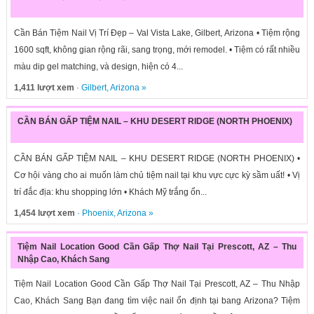
Cần Bán Tiệm Nail Vị Trí Đẹp – Val Vista Lake, Gilbert, Arizona • Tiệm rộng
1600 sqft, không gian rộng rãi, sang trọng, mới remodel. • Tiệm có rất nhiều
màu dip gel matching, và design, hiện có 4...
1,411 lượt xem
·
Gilbert
,
Arizona
»
CẦN BÁN GẤP TIỆM NAIL – KHU DESERT RIDGE (NORTH PHOENIX)
CẦN BÁN GẤP TIỆM NAIL – KHU DESERT RIDGE (NORTH PHOENIX) •
Cơ hội vàng cho ai muốn làm chủ tiệm nail tại khu vực cực kỳ sầm uất! • Vị
trí đắc địa: khu shopping lớn • Khách Mỹ trắng ổn...
1,454 lượt xem
·
Phoenix
,
Arizona
»
Tiệm Nail Location Good Cần Gấp Thợ Nail Tại Prescott, AZ – Thu
Nhập Cao, Khách Sang
Tiệm Nail Location Good Cần Gấp Thợ Nail Tại Prescott, AZ – Thu Nhập
Cao, Khách Sang Bạn đang tìm việc nail ổn định tại bang Arizona? Tiệm