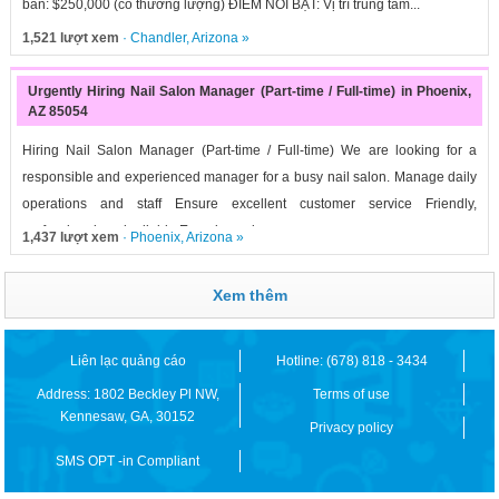
bán: $250,000 (có thương lượng) ĐIỂM NỔI BẬT: Vị trí trung tâm...
1,521 lượt xem
·
Chandler
,
Arizona
»
Urgently Hiring Nail Salon Manager (Part-time / Full-time) in Phoenix,
AZ 85054
Hiring Nail Salon Manager (Part-time / Full-time) We are looking for a
responsible and experienced manager for a busy nail salon. Manage daily
operations and staff Ensure excellent customer service Friendly,
professional, and reliable Experience in...
1,437 lượt xem
·
Phoenix
,
Arizona
»
Xem thêm
Liên lạc quảng cáo
Hotline: (678) 818 - 3434
Address: 1802 Beckley Pl NW,
Terms of use
Kennesaw, GA, 30152
Privacy policy
SMS OPT -in Compliant