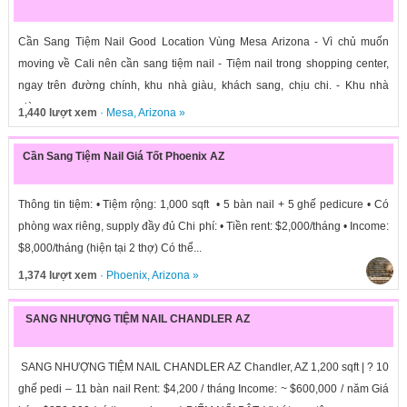
Cần Sang Tiệm Nail Good Location Vùng Mesa Arizona - Vì chủ muốn
moving về Cali nên cần sang tiệm nail - Tiệm nail trong shopping center,
ngay trên đường chính, khu nhà giàu, khách sang, chịu chi. - Khu nhà
giàu,...
1,440 lượt xem
·
Mesa
,
Arizona
»
Cần Sang Tiệm Nail Giá Tốt Phoenix AZ
Thông tin tiệm: • Tiệm rộng: 1,000 sqft • 5 bàn nail + 5 ghế pedicure • Có
phòng wax riêng, supply đầy đủ Chi phí: • Tiền rent: $2,000/tháng • Income:
$8,000/tháng (hiện tại 2 thợ) Có thể...
1,374 lượt xem
·
Phoenix
,
Arizona
»
SANG NHƯỢNG TIỆM NAIL CHANDLER AZ
SANG NHƯỢNG TIỆM NAIL CHANDLER AZ Chandler, AZ 1,200 sqft | ? 10
ghế pedi – 11 bàn nail Rent: $4,200 / tháng Income: ~ $600,000 / năm Giá