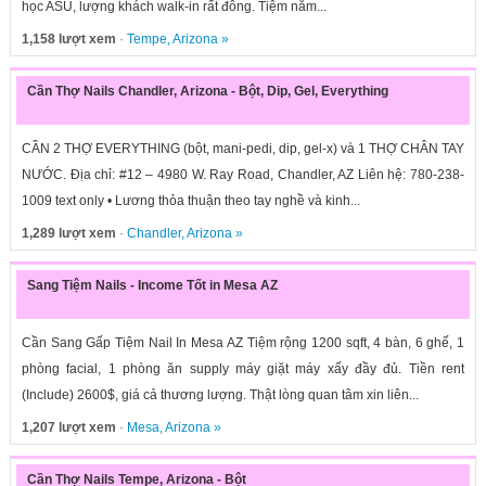
học ASU, lượng khách walk-in rất đông. Tiệm nằm...
1,158 lượt xem
·
Tempe
,
Arizona
»
Cần Thợ Nails Chandler, Arizona - Bột, Dip, Gel, Everything
CẦN 2 THỢ EVERYTHING (bột, mani-pedi, dip, gel-x) và 1 THỢ CHÂN TAY
NƯỚC. Địa chỉ: #12 – 4980 W. Ray Road, Chandler, AZ Liên hệ: 780-238-
1009 text only • Lương thỏa thuận theo tay nghề và kinh...
1,289 lượt xem
·
Chandler
,
Arizona
»
Sang Tiệm Nails - Income Tốt in Mesa AZ
Cần Sang Gấp Tiệm Nail In Mesa AZ Tiệm rộng 1200 sqft, 4 bàn, 6 ghế, 1
phòng facial, 1 phòng ăn supply máy giặt máy xấy đầy đủ. Tiền rent
(Include) 2600$, giá cả thương lượng. Thật lòng quan tâm xin liên...
1,207 lượt xem
·
Mesa
,
Arizona
»
Cần Thợ Nails Tempe, Arizona - Bột