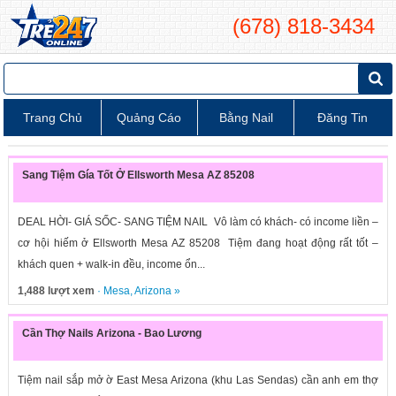
(678) 818-3434
Trang Chủ
Quảng Cáo
Bằng Nail
Đăng Tin
Sang Tiệm Gía Tốt Ở Ellsworth Mesa AZ 85208
DEAL HỜI- GIÁ SỐC- SANG TIỆM NAIL Vô làm có khách- có income liền –
cơ hội hiếm ở Ellsworth Mesa AZ 85208 Tiệm đang hoạt động rất tốt –
khách quen + walk-in đều, income ổn...
1,488 lượt xem
·
Mesa
,
Arizona
»
Cần Thợ Nails Arizona - Bao Lương
Tiệm nail sắp mở ờ East Mesa Arizona (khu Las Sendas) cần anh em thợ