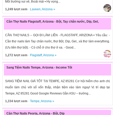
Môi trường vui vẻ, thoải mái • Hy vọng...
1,249 lượt xem
·
Laveen
,
Arizona
»
Cần Thợ Nails Flagstaff, Arizona - Bột, Tay chân nước, Dip, Gel,
CẦN THỢ NAILS – GỌI ĐI LÀM LIỀN - FLAGSTAFF, ARIZONA • Yêu cầu: -
Cần thợ nails làm Tay chân nước, thợ Bột, Dip, Gel,..và thợ làm everything.
(Ưu tiên thợ bột). - Có chỗ ở cho thợ ở xa. - Good...
1,272 lượt xem
·
Flagstaff
,
Arizona
»
Sang Tiệm Nails Tempe, Arizona - Income Tốt
SANG TIỆM NAIL GIÁ TỐT TẠI TEMPE, AZ 85281 Cơ hội hiếm cho anh chị
muốn làm chủ với số vốn thấp, nhận tiệm vào làm ngay! Vị trí đẹp tại
Tempe, AZ 85281 Good Google Reviews Gần ASU – trường...
1,334 lượt xem
·
Tempe
,
Arizona
»
Cần Thợ Nails Peoria, Arizona - Bột, Dip