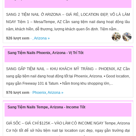
SANG 2 TIỆM NAIL Ở ARIZONA – GIÁ RẺ, LOCATION ĐẸP, VÔ LÀ LÀM
NGAY Tiệm 1 – Mesa/Tempe, AZ Cần sang tiệm nail đang hoạt động lâu
năm, khách hiền, dễ thương, lượng khách quen ổn định. Tiệm nằm...
926 lượt xem
· ,
Arizona
»
Sang Tiệm Nails Phoenix, Arizona - Vị Trí Tốt
SANG GẤP TIỆM NAIL – KHU KHÁCH MỸ TRẮNG – PHOENIX, AZ Cần
sang gấp tiệm nail đang hoạt động tốt tại Phoenix, Arizona. • Good location,
ngay gần Freeway 101 & Tatum. • Nằm trong khu shopping lớn,...
976 lượt xem
·
Phoenix
,
Arizona
»
Sang Tiệm Nails Tempe, Arizona - Income Tốt
GIÁ SỐC – GIÁ CHỈ $125K – VÀO LÀM CÓ INCOME NGAY Tempe, Arizona
Cơ hội tốt để sở hữu tiệm nail tại location cực đẹp, ngay gần trường đại