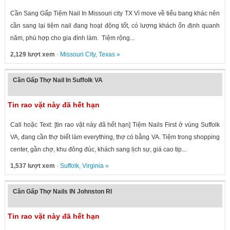
Cần Sang Gấp Tiệm Nail In Missouri city TX Vì move về tiểu bang khác nên
cần sang lại tiệm nail đang hoạt động tốt, có lượng khách ổn định quanh
năm, phù hợp cho gia đình làm. Tiệm rộng...
2,129 lượt xem
·
Missouri City
,
Texas
»
Cần Gấp Thợ Nail In Suffolk VA
Tin rao vặt này đã hết hạn
Call hoặc Text: [tin rao vặt này đã hết hạn] Tiệm Nails First ở vùng Suffolk
VA, đang cần thợ biết làm everything, thợ có bằng VA. Tiệm trong shopping
center, gần chợ, khu đông đúc, khách sang lịch sự, giá cao tip...
1,537 lượt xem
·
Suffolk
,
Virginia
»
Cần Gấp Thợ Nails IN Johnston RI
Tin rao vặt này đã hết hạn