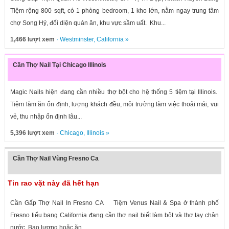
Tiệm rộng 800 sqft, có 1 phòng bedroom, 1 kho lớn, nằm ngay trung tâm
chợ Song Hỷ, đối diện quán ăn, khu vực sầm uất. Khu...
1,466 lượt xem
·
Westminster
,
California
»
Cần Thợ Nail Tại Chicago Illinois
Magic Nails hiện đang cần nhiều thợ bột cho hệ thống 5 tiệm tại Illinois.
Tiệm làm ăn ổn định, lượng khách đều, môi trường làm việc thoải mái, vui
vẻ, thu nhập ổn định lâu...
5,396 lượt xem
·
Chicago
,
Illinois
»
Cần Thợ Nail Vùng Fresno Ca
Tin rao vặt này đã hết hạn
Cần Gấp Thợ Nail In Fresno CA Tiệm Venus Nail & Spa ở thành phố
Fresno tiểu bang California đang cần thợ nail biết làm bột và thợ tay chân
nước. Bao lương hoặc ăn...