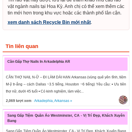
vặt ngành nails tại Hoa Kỳ. Anh chị có thể xem thêm các
tin mới hơn trong khu vực hoặc các thành phố lân cận.
xem danh sách Recycle Bin mới nhất
.
Tin liên quan
Cần Gấp Thợ Nails In Arkadelphia AR
CẦN THỢ NAIL N-Ữ – ĐI LÀM DÀI HẠN Arkansas (vùng quê yên tĩnh, tiệm
M-ỹ tr-ắng – cách Dallas ~3.5 tiếng, Houston ~6 tiếng) Yêu cầu: • Ưu tiên
thợ nữ, dưới 45 tuổi • Có kinh nghiệm, làm việc...
2,069 lượt xem
·
Arkadephia
,
Arkansas
»
Sang Gấp Tiệm Quần Áo Westminster, CA - Vị Trí Đẹp, Khách Xuyên
Bang
Sang Gấp Tiệm Quần Áo Westminster, CA - Vị Trí Đẹp, Khách Xuyên Bang