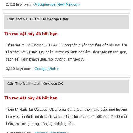
2,412 lượt xem
·
Albuquerque
,
New Mexico
»
Cần Thợ Nails Làm Tại George Utah
Tin rao vặt này đã hết hạn
Tiệm nail tại St. George, UT 84790 đang cần tuyển thợ làm việc lâu dài. Ưu
tiên thợ Bột và thợ Tay chân nước có kinh nghiệm, làm việc nhanh gọn,
sạch sẽ. Tiệm khách đều, môi trường làm việc vui...
3,119 lượt xem
·
George
,
Utah
»
Cần Thợ Nails gấp In Owasso OK
Tin rao vặt này đã hết hạn
Tiệm M Nails tại Owasso, Oklahoma đang Cần thợ nails gấp, môi trường
làm việc ổn định, minh bạch và lâu dài. Thu nhập từ 1,500 đến 2,000 mỗi
tuần, trả lương hàng tuần, tiệm không trừ...