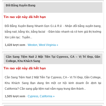
Đổi Bằng Xuyên Bang
Tin rao vặt này đã hết hạn
Đổi Bằng Xuyên Bang Nhanh Gọn G.i.á R.ẻ - Nhận đổi bằng xuyên bang,
bằng nail, bằng tóc, bằng facial​ - Đảm bảo nhanh và r.ẻ hơn giá thị trường
Xin Liên lạc: Tuyền...
1,428 lượt xem
·
Weston
,
West Virginia
»
Cần Sang Tiệm Nail 2 Mặt Tiền Tại Cypress, CA – Vị Trí Đẹp, Gần
College, Khu Khách Sang
Tin rao vặt này đã hết hạn
Cần Sang Tiệm Nail 2 Mặt Tiền Tại Cypress, CA – Vị Trí Đẹp, Gần College,
Khu Khách Sang Bạn đang tìm một cơ hội kinh doanh ổn định tại
California? Cần sang gấp tiệm nail nằm ngay trung tâm thành...
1,505 lượt xem
·
Cypress
,
California
»