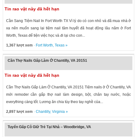
Tin rao vặt này đã hết hạn
Cần Sang Tiệm Nail In Fort Worth TX Vì lý do có con nhỏ và đã mua nhà ở
xa nên muốn sang lại tiệm nail tâm huyết đã hoạt động lâu năm ở Fort
Worth, Texas để tiện việc học và đi lại cho con...
1,367 lượt xem
·
Fort Worth
,
Texas
»
Cần Thợ Nails Gấp Làm Ở Chantilly, VA 20151
Tin rao vặt này đã hết hạn
Cần Thợ Nails Gấp Làm Ở Chantilly, VA 20151 Tiệm nails ở Ở Chantilly, VA
mới remoder cần gấp thợ nail làm design, bột, chân tay nước, hoặc
everything càng tốt. Lương ăn chia tùy theo tay nghề của...
2,897 lượt xem
·
Chantilly
,
Virginia
»
Tuyển Gấp Cô Giữ Trẻ Tại Nhà – Woodbridge, VA