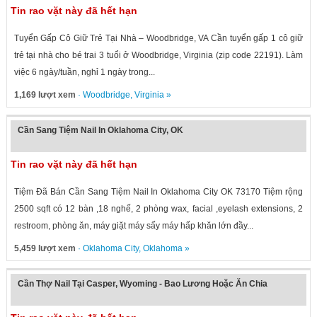
Tin rao vặt này đã hết hạn
Tuyển Gấp Cô Giữ Trẻ Tại Nhà – Woodbridge, VA Cần tuyển gấp 1 cô giữ
trẻ tại nhà cho bé trai 3 tuổi ở Woodbridge, Virginia (zip code 22191). Làm
việc 6 ngày/tuần, nghỉ 1 ngày trong...
1,169 lượt xem
·
Woodbridge
,
Virginia
»
Cần Sang Tiệm Nail In Oklahoma City, OK
Tin rao vặt này đã hết hạn
Tiệm Đã Bán Cần Sang Tiệm Nail In Oklahoma City OK 73170 Tiệm rộng
2500 sqft có 12 bàn ,18 nghế, 2 phòng wax, facial ,eyelash extensions, 2
restroom, phòng ăn, máy giặt máy sấy máy hấp khăn lớn đầy...
5,459 lượt xem
·
Oklahoma City
,
Oklahoma
»
Cần Thợ Nail Tại Casper, Wyoming - Bao Lương Hoặc Ăn Chia