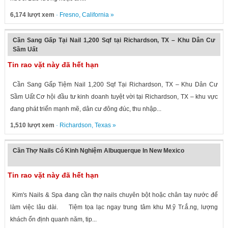
6,174 lượt xem
·
Fresno
,
California
»
Cần Sang Gấp Tại Nail 1,200 Sqf tại Richardson, TX – Khu Dân Cư
Sầm Uất
Tin rao vặt này đã hết hạn
Cần Sang Gấp Tiệm Nail 1,200 Sqf Tại Richardson, TX – Khu Dân Cư
Sầm Uất Cơ hội đầu tư kinh doanh tuyệt vời tại Richardson, TX – khu vực
đang phát triển mạnh mẽ, dân cư đông đúc, thu nhập...
1,510 lượt xem
·
Richardson
,
Texas
»
Cần Thợ Nails Có Kinh Nghiệm Albuquerque In New Mexico
Tin rao vặt này đã hết hạn
Kim's Nails & Spa đang cần thợ nails chuyên bột hoặc chân tay nước để
làm việc lâu dài. Tiệm tọa lạc ngay trung tâm khu M.ỹ Tr.ắ.ng, lượng
khách ổn định quanh năm, tip...