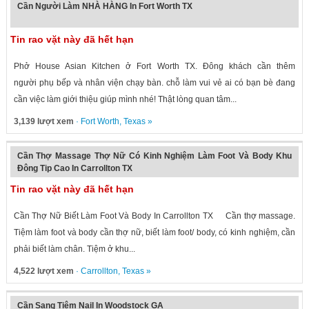
Cần Người Làm NHÀ HÀNG In Fort Worth TX
Tin rao vặt này đã hết hạn
Phở House Asian Kitchen ở Fort Worth TX. Đông khách cần thêm
người phụ bếp và nhân viện chạy bàn. chỗ làm vui vẻ ai có bạn bè đang
cần việc làm giới thiệu giúp mình nhé! Thật lòng quan tâm...
3,139 lượt xem
·
Fort Worth
,
Texas
»
Cần Thợ Massage Thợ Nữ Có Kinh Nghiệm Làm Foot Và Body Khu
Đông Tip Cao In Carrollton TX
Tin rao vặt này đã hết hạn
Cần Thợ Nữ Biết Làm Foot Và Body In Carrollton TX Cần thợ massage.
Tiệm làm foot và body cần thợ nữ, biết làm foot/ body, có kinh nghiệm, cần
phải biết làm chân. Tiệm ở khu...
4,522 lượt xem
·
Carrollton
,
Texas
»
Cần Sang Tiệm Nail In Woodstock GA