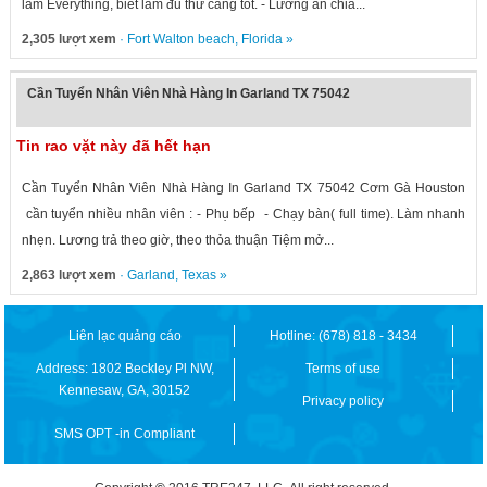
làm Everything, biết làm đủ thứ càng tốt. - Lương ăn chia...
2,305 lượt xem
·
Fort Walton beach
,
Florida
»
Cần Tuyển Nhân Viên Nhà Hàng In Garland TX 75042
Tin rao vặt này đã hết hạn
Cần Tuyển Nhân Viên Nhà Hàng In Garland TX 75042 Cơm Gà Houston
cần tuyển nhiều nhân viên : - Phụ bếp - Chạy bàn( full time). Làm nhanh
nhẹn. Lương trả theo giờ, theo thỏa thuận Tiệm mở...
2,863 lượt xem
·
Garland
,
Texas
»
Liên lạc quảng cáo
Hotline: (678) 818 - 3434
Address: 1802 Beckley Pl NW,
Terms of use
Kennesaw, GA, 30152
Privacy policy
SMS OPT -in Compliant