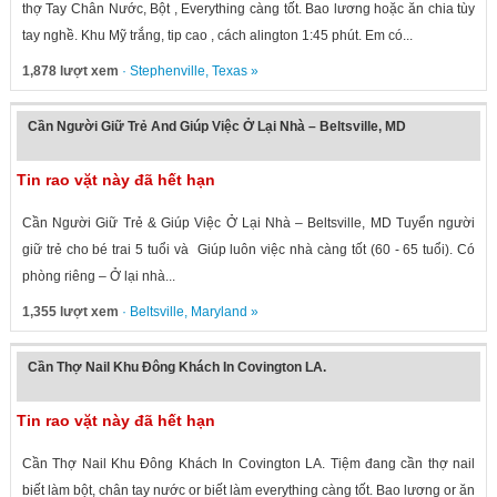
thợ Tay Chân Nước, Bột , Everything càng tốt. Bao lương hoặc ăn chia tùy
tay nghề. Khu Mỹ trắng, tip cao , cách alington 1:45 phút. Em có...
1,878 lượt xem
·
Stephenville
,
Texas
»
Cần Người Giữ Trẻ And Giúp Việc Ở Lại Nhà – Beltsville, MD
Tin rao vặt này đã hết hạn
Cần Người Giữ Trẻ & Giúp Việc Ở Lại Nhà – Beltsville, MD Tuyển người
giữ trẻ cho bé trai 5 tuổi và Giúp luôn việc nhà càng tốt (60 - 65 tuổi). Có
phòng riêng – Ở lại nhà...
1,355 lượt xem
·
Beltsville
,
Maryland
»
Cần Thợ Nail Khu Đông Khách In Covington LA.
Tin rao vặt này đã hết hạn
Cần Thợ Nail Khu Đông Khách In Covington LA. Tiệm đang cần thợ nail
biết làm bột, chân tay nước or biết làm everything càng tốt. Bao lương or ăn