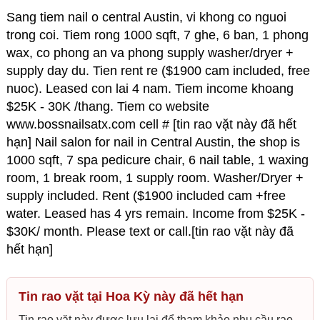
Sang tiem nail o central Austin, vi khong co nguoi
trong coi. Tiem rong 1000 sqft, 7 ghe, 6 ban, 1 phong
wax, co phong an va phong supply washer/dryer +
supply day du. Tien rent re ($1900 cam included, free
nuoc). Leased con lai 4 nam. Tiem income khoang
$25K - 30K /thang. Tiem co website
www.bossnailsatx.com cell # [tin rao vặt này đã hết
hạn] Nail salon for nail in Central Austin, the shop is
1000 sqft, 7 spa pedicure chair, 6 nail table, 1 waxing
room, 1 break room, 1 supply room. Washer/Dryer +
supply included. Rent ($1900 included cam +free
water. Leased has 4 yrs remain. Income from $25K -
$30K/ month. Please text or call.[tin rao vặt này đã
hết hạn]
Tin rao vặt tại Hoa Kỳ này đã hết hạn
Tin rao vặt này được lưu lại để tham khảo nhu cầu rao