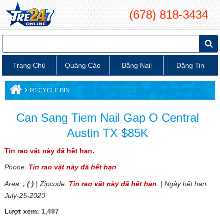
(678) 818-3434
Trang Chủ
Quảng Cáo
Bằng Nail
Đăng Tin
›
RECYCLE BIN
Can Sang Tiem Nail Gap O Central
Austin TX $85K
Tin rao vặt này đã hết hạn.
Phone:
Tin rao vặt này đã hết hạn
Area:
, ( )
| Zipcode:
Tin rao vặt này đã hết hạn
. | Ngày hết hạn:
July-25-2020
Lượt xem:
1,497