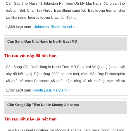
Cần Gấp Thợ Nails IN Johnston RI Tiệm Oh My Mai Nails đang cần thợ
biết làm Bôt, Chân Tay Nước, Everything càng tốt. Bao lương trên ăn chia
tùy khả năng, tiệm có lượng khách ổn định...
1,669 lượt xem
·
Johnston
,
Rhode Island
»
Cần Sang Gấp Nhà Hàng In North East MD
Tin rao vặt này đã hết hạn
Cần Sang Gấp Nhà Hàng In North East, MD Call/ text Mr Quang [tin rao vặt
này đã hết hạn]. Tiệm rộng 3000 square feet, cách Sân Bay Philadelphia
45 phút và cách Baltimore 45 phút, tiệm rộng và rất thoáng, sạch sẽ và
sang...
1,467 lượt xem
·
North East
,
Maryland
»
Cần Sang Gấp Tiệm Nail In Moody Alabama
Tin rao vặt này đã hết hạn
Tiệm Nails Good Location Tại Moody, Alabama Tiệm nails Good Location,