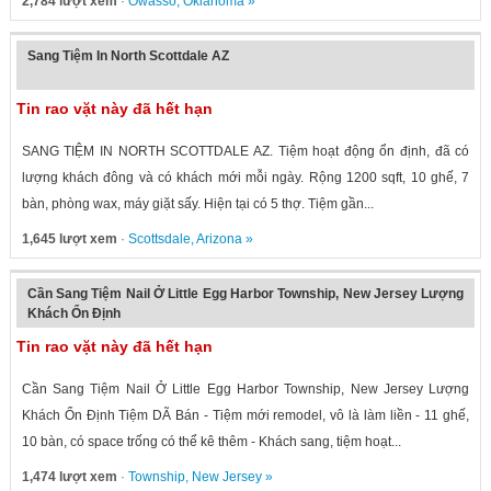
2,784 lượt xem
·
Owasso
,
Oklahoma
»
Sang Tiệm In North Scottdale AZ
Tin rao vặt này đã hết hạn
SANG TIỆM IN NORTH SCOTTDALE AZ. Tiệm hoạt động ổn định, đã có
lượng khách đông và có khách mới mỗi ngày. Rộng 1200 sqft, 10 ghế, 7
bàn, phòng wax, máy giặt sấy. Hiện tại có 5 thợ. Tiệm gần...
1,645 lượt xem
·
Scottsdale
,
Arizona
»
Cần Sang Tiệm Nail Ở Little Egg Harbor Township, New Jersey Lượng
Khách Ổn Định
Tin rao vặt này đã hết hạn
Cần Sang Tiệm Nail Ở Little Egg Harbor Township, New Jersey Lượng
Khách Ổn Định Tiệm DÃ Bán - Tiệm mới remodel, vô là làm liền - 11 ghế,
10 bàn, có space trống có thể kê thêm - Khách sang, tiệm hoạt...
1,474 lượt xem
·
Township
,
New Jersey
»