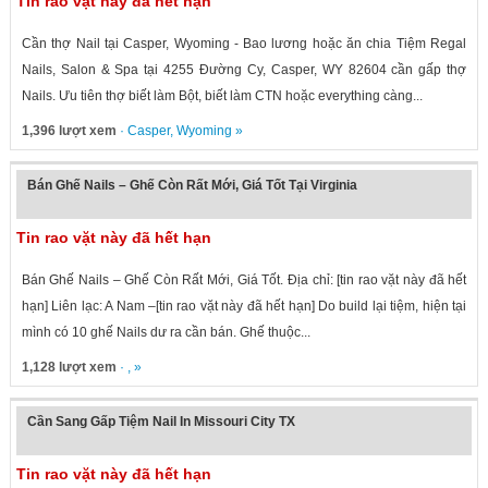
Tin rao vặt này đã hết hạn
Cần thợ Nail tại Casper, Wyoming - Bao lương hoặc ăn chia Tiệm Regal
Nails, Salon & Spa tại 4255 Đường Cy, Casper, WY 82604 cần gấp thợ
Nails. Ưu tiên thợ biết làm Bột, biết làm CTN hoặc everything càng...
1,396 lượt xem
·
Casper
,
Wyoming
»
Bán Ghế Nails – Ghế Còn Rất Mới, Giá Tốt Tại Virginia
Tin rao vặt này đã hết hạn
Bán Ghế Nails – Ghế Còn Rất Mới, Giá Tốt. Địa chỉ: [tin rao vặt này đã hết
hạn] Liên lạc: A Nam –[tin rao vặt này đã hết hạn] Do build lại tiệm, hiện tại
mình có 10 ghế Nails dư ra cần bán. Ghế thuộc...
1,128 lượt xem
· , »
Cần Sang Gấp Tiệm Nail In Missouri City TX
Tin rao vặt này đã hết hạn