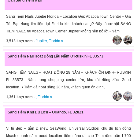
Can Sang Tiem Nail
Sang Tiệm Nails Jupiter Florida – Location Đẹp Abacoa Town Center – Giá
Tốt Bạn đang tìm tiệm tại Florida khu khách sang? Đây là cơ hội SANG
TIỆM NAILS tại Abacoa Town Center, Jupiter không nên bỏ lỡ. - Nằm...
3,513 lượt xem
·
Jupiter
,
Florida
»
Sang Tiệm Nail Hoạt Động Lâu Năm Ở Ruskin FL 33573
SANG TIỆM NAILS – HOẠT ĐỘNG 28 NĂM – KHÁCH ỔN ĐỊNH- RUSKIN
FL 33573 Nằm trong shopping center lớn, khu rất đông đúc. Good
location. • Tiệm đã hoạt động 28 năm, khách quen ổn định,...
1,361 lượt xem
· ,
Florida
»
Sang Tiệm Khu Du Lịch – Orlando, FL 32821
Vị trí đẹp – gần Disney, SeaWorld, Universal Studios Khu du lịch đông
khách quanh năm, good location, tiềm năng rất cao Tiệm rộng gần 1,700