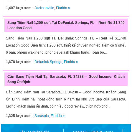
1,407 lượt xem
·
Jacksonville
,
Florida
»
Sang Tiệm Nail 1,200 sqft Tại DeFuniak Springs, FL – Rent Rẻ $1,740
Location Good
Sang Tiệm Nail 1,200 sqft Tại DeFuniak Springs, FL – Rent Rẻ $1,740
Location Good Diện tích: 1,200 sqft, thiết kế chuyên nghiệp Tiệm có 9 ghế ,
6 bàn, phòng wax riêng, phòng eyelash khang trang. Toàn bộ...
1,678 lượt xem
·
Defuniak Springs
,
Florida
»
Cần Sang Tiệm Nail Tại Sarasota, FL 34238 – Good Income, Khách
Sang Ổn Định
Cần Sang Tiệm Nail Tại Sarasota, FL 34238 – Good Income, Khách Sang
Ổn Định Tiệm nail hoạt động hơn 6 năm tại khu vực đẹp của Sarasota,
lượng khách sang ổn định, có nhiều good review, thích hợp cho...
1,325 lượt xem
·
Sarasota
,
Florida
»