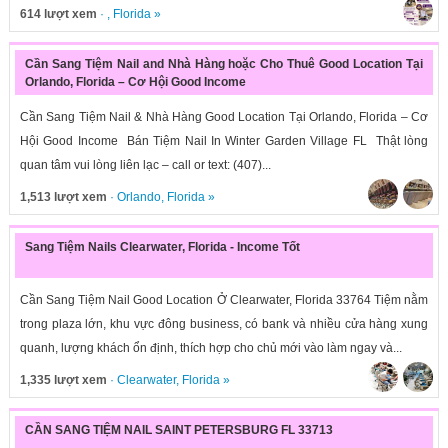
614 lượt xem
· ,
Florida
»
Cần Sang Tiệm Nail and Nhà Hàng hoặc Cho Thuê Good Location Tại
Orlando, Florida – Cơ Hội Good Income
Cần Sang Tiệm Nail & Nhà Hàng Good Location Tại Orlando, Florida – Cơ
Hội Good Income Bán Tiệm Nail In Winter Garden Village FL Thật lòng
quan tâm vui lòng liên lạc – call or text: (407)...
1,513 lượt xem
·
Orlando
,
Florida
»
Sang Tiệm Nails Clearwater, Florida - Income Tốt
Cần Sang Tiệm Nail Good Location Ở Clearwater, Florida 33764 Tiệm nằm
trong plaza lớn, khu vực đông business, có bank và nhiều cửa hàng xung
quanh, lượng khách ổn định, thích hợp cho chủ mới vào làm ngay và...
1,335 lượt xem
·
Clearwater
,
Florida
»
CẦN SANG TIỆM NAIL SAINT PETERSBURG FL 33713