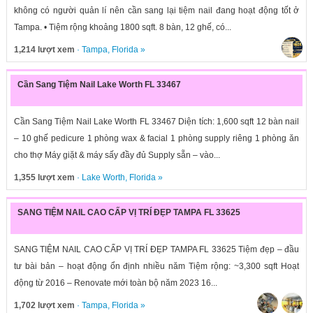
không có người quản lí nên cần sang lại tiệm nail đang hoạt động tốt ở
Tampa. • Tiệm rộng khoảng 1800 sqft. 8 bàn, 12 ghế, có...
1,214 lượt xem
·
Tampa
,
Florida
»
Cần Sang Tiệm Nail Lake Worth FL 33467
Cần Sang Tiệm Nail Lake Worth FL 33467 Diện tích: 1,600 sqft 12 bàn nail
– 10 ghế pedicure 1 phòng wax & facial 1 phòng supply riêng 1 phòng ăn
cho thợ Máy giặt & máy sấy đầy đủ Supply sẵn – vào...
1,355 lượt xem
·
Lake Worth
,
Florida
»
SANG TIỆM NAIL CAO CẤP VỊ TRÍ ĐẸP TAMPA FL 33625
SANG TIỆM NAIL CAO CẤP VỊ TRÍ ĐẸP TAMPA FL 33625 Tiệm đẹp – đầu
tư bài bản – hoạt động ổn định nhiều năm Tiệm rộng: ~3,300 sqft Hoạt
động từ 2016 – Renovate mới toàn bộ năm 2023 16...
1,702 lượt xem
·
Tampa
,
Florida
»