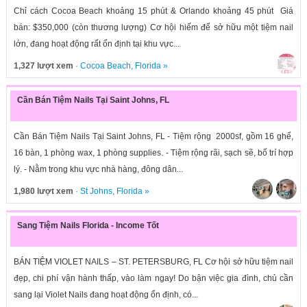
Chỉ cách Cocoa Beach khoảng 15 phút & Orlando khoảng 45 phút Giá
bán: $350,000 (còn thương lượng) Cơ hội hiếm để sở hữu một tiệm nail
lớn, đang hoạt động rất ổn định tại khu vực...
1,327 lượt xem
·
Cocoa Beach
,
Florida
»
Cần Bán Tiệm Nails Tại Saint Johns, FL
Cần Bán Tiệm Nails Tại Saint Johns, FL - Tiệm rộng 2000sf, gồm 16 ghế,
16 bàn, 1 phòng wax, 1 phòng supplies. - Tiệm rộng rãi, sạch sẽ, bố trí hợp
lý. - Nằm trong khu vực nhà hàng, đông dân...
1,980 lượt xem
·
St Johns
,
Florida
»
Sang Tiệm Nails Florida - Income Tốt
BÁN TIỆM VIOLET NAILS – ST. PETERSBURG, FL Cơ hội sở hữu tiệm nail
đẹp, chi phí vận hành thấp, vào làm ngay! Do bận việc gia đình, chủ cần
sang lại Violet Nails đang hoạt động ổn định, có...