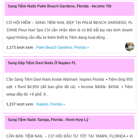
Sang Tiệm Nails Palm Beach Gardens, Florida - Income Tốt
CƠ HỘI HIẾM – SANG TIỆM NAIL ĐẸP TẠI PALM BEACH GARDENS, FL
33408 Fleur Nail Spa Chỉ cần nhận tiệm là có thể bắt tay vào kinh doanh
ngay! Không cần đầu tư thêm thiết bị Tiệm đang hoạt động...
1,173 lượt xem
·
Palm Beach Gardens
,
Florida
»
Sang Gấp Tiệm Davi Nails Ở Naples FL
Cần Sang Tiệm Davi Nails Inside Walmart- Naples Florida • Tiệm rộng 950
sqft • Rent $4,950 (đã bao gồm tất cả) • Income $400k- $450k • Tiệm
setup đầy đủ • 6 ghế, 9...
1,337 lượt xem
·
Naples
,
Florida
»
Sang Tiệm Nails Tampa, Florida - Rent Hợp Lý
CẦN BÁN TIỆM NAIL – CƠ HỘI ĐẦU TƯ TỐT TẠI TAMPA, FLORIDA • Vì