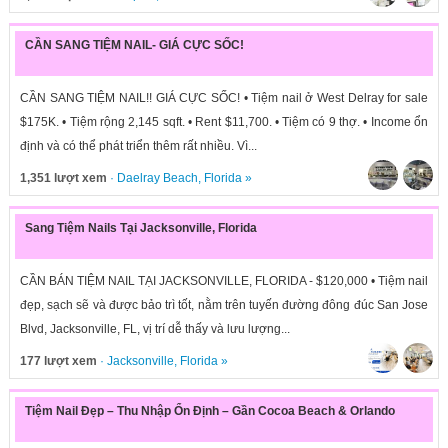
CẦN SANG TIỆM NAIL- GIÁ CỰC SỐC!
CẦN SANG TIỆM NAIL!! GIÁ CỰC SỐC! • Tiệm nail ở West Delray for sale
$175K. • Tiệm rộng 2,145 sqft. • Rent $11,700. • Tiệm có 9 thợ. • Income ổn
định và có thể phát triển thêm rất nhiều. Vì...
1,351 lượt xem
·
Daelray Beach
,
Florida
»
Sang Tiệm Nails Tại Jacksonville, Florida
CẦN BÁN TIỆM NAIL TẠI JACKSONVILLE, FLORIDA - $120,000 • Tiệm nail
đẹp, sạch sẽ và được bảo trì tốt, nằm trên tuyến đường đông đúc San Jose
Blvd, Jacksonville, FL, vị trí dễ thấy và lưu lượng...
177 lượt xem
·
Jacksonville
,
Florida
»
Tiệm Nail Đẹp – Thu Nhập Ổn Định – Gần Cocoa Beach & Orlando