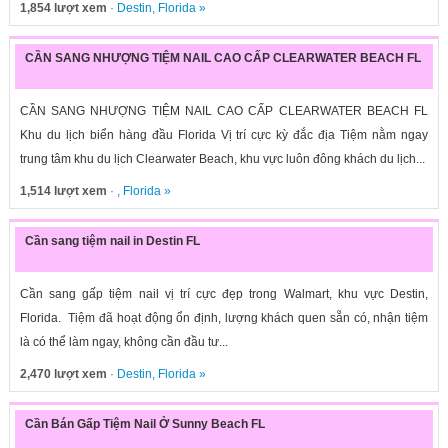
1,854 lượt xem
·
Destin
,
Florida
»
CẦN SANG NHƯỢNG TIỆM NAIL CAO CẤP CLEARWATER BEACH FL
CẦN SANG NHƯỢNG TIỆM NAIL CAO CẤP CLEARWATER BEACH FL
Khu du lịch biển hàng đầu Florida Vị trí cực kỳ đắc địa Tiệm nằm ngay
trung tâm khu du lịch Clearwater Beach, khu vực luôn đông khách du lịch...
1,514 lượt xem
· ,
Florida
»
Cần sang tiệm nail in Destin FL
Cần sang gấp tiệm nail vị trí cực đẹp trong Walmart, khu vực Destin,
Florida. Tiệm đã hoạt động ổn định, lượng khách quen sẵn có, nhận tiệm
là có thể làm ngay, không cần đầu tư...
2,470 lượt xem
·
Destin
,
Florida
»
Cần Bán Gấp Tiệm Nail Ở Sunny Beach FL