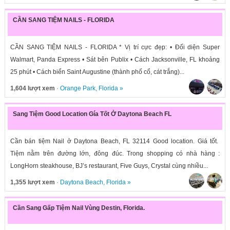
CẦN SANG TIỆM NAILS - FLORIDA
CẦN SANG TIỆM NAILS - FLORIDA * Vị trí cực đẹp: • Đối diện Super
Walmart, Panda Express • Sát bên Publix • Cách Jacksonville, FL khoảng
25 phút • Cách biển Saint Augustine (thành phố cổ, cát trắng)...
1,604 lượt xem
·
Orange Park
,
Florida
»
Sang Tiệm Good Location Gía Tốt Ở Daytona Beach FL
Cần bán tiệm Nail ở Daytona Beach, FL 32114 Good location. Giá tốt.
Tiệm nằm trên đường lớn, đông đúc. Trong shopping có nhà hàng :
LongHorn steakhouse, BJ’s restaurant, Five Guys, Crystal cùng nhiều...
1,355 lượt xem
·
Daytona Beach
,
Florida
»
Cần Sang Gấp Tiệm Nail Vùng Destin, Florida.