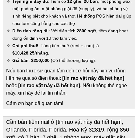
Tiện nghi đầy đủ
: Tiệm có
12 ghế
,
20 bàn
, một phòng wax,
một phòng ăn, một phòng giặt đồ (supply), và hai phòng vệ
sinh riêng biệt cho khách và thợ. Hệ thống POS hiện đại giúp
chia turn công bằng cho các thợ.
Diện tích rộng rãi
: Với diện tích
2800 sqft
, tiệm đang hoạt
động ổn định với 10 thợ làm việc.
Chi phí thuê
: Tổng tiền thuê (rent + cam) là
$10,428.25/tháng
.
Giá bán
:
$250,000
(Có thể thương lượng).
Nếu bạn thực sự quan tâm đến cơ hội này, xin vui lòng
liên hệ qua số điện thoại:
[tin rao vặt này đã hết hạn]
hoặc
[tin rao vặt này đã hết hạn]
. Nếu không thể nghe
máy, xin hãy để lại tin nhắn.
Cảm ơn bạn đã quan tâm!
Cần bán tiệm nail ở [tin rao vặt này đã hết hạn],
Orlando, Florida, Florida, Hoa Kỳ 32819, rộng 850
sqft, có 7 bàn, 7 ghế, 1 phòng wax, máy giặt sấy