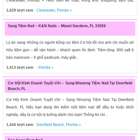
Clearwater, Florida. • Tiệm nằm kế mall, trong khu shopping sầm uất,
xung...
1,029 lượt xem
·
Clearwater
,
Florida
»
Sang Tiệm Nail – K&N Nails – Miami Gardens, FL 33056
Lý do sang: Không có người trông coi tiệm Cơ hội tốt cho anh chị muốn sở
hữu tiệm gọn – dễ vận hành – khách quen ổn định. Tiệm rộng: 900 sqft 6
bàn manicure – 6 ghế pedicure, máy giặt...
1,413 lượt xem
· ,
Florida
»
Cơ Hội Kinh Doanh Tuyệt Vời – Sang Nhượng Tiệm Nail Tại Deerfield
Beach, FL
Cơ Hội Kinh Doanh Tuyệt Vời – Sang Nhượng Tiệm Nail Tại Deerfield
Beach, FL Nếu bạn đang tìm kiếm một tiệm nail để đầu tư hoặc khởi
nghiệp, đây là cơ hội lý tưởng dành cho bạn! Thông tin chi...
1,444 lượt xem
·
Deerfield Beach
,
Florida
»