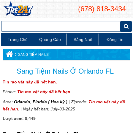
(678) 818-3434
Trang Chủ
Quảng Cáo
Bằng Nail
Đăng Tin
›
SANG TIỆM NAILS
Sang Tiệm Nails Ở Orlando FL
Tin rao vặt này đã hết hạn.
Phone:
Tin rao vặt này đã hết hạn
Area:
Orlando
,
Florida
(
Hoa kỳ
)
| Zipcode:
Tin rao vặt này đã
hết hạn
. | Ngày hết hạn: July-03-2025
Lượt xem:
9,449