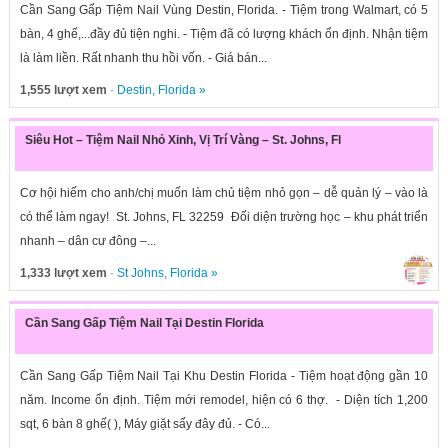
Cần Sang Gấp Tiệm Nail Vùng Destin, Florida. - Tiệm trong Walmart, có 5
bàn, 4 ghế,...đầy đủ tiện nghi. - Tiệm đã có lượng khách ổn định. Nhận tiệm
là làm liền. Rất nhanh thu hồi vốn. - Giá bán...
1,555 lượt xem
·
Destin
,
Florida
»
Siêu Hot – Tiệm Nail Nhỏ Xinh, Vị Trí Vàng – St. Johns, Fl
Cơ hội hiếm cho anh/chị muốn làm chủ tiệm nhỏ gọn – dễ quản lý – vào là
có thể làm ngay! St. Johns, FL 32259 Đối diện trường học – khu phát triển
nhanh – dân cư đông –...
1,333 lượt xem
·
St Johns
,
Florida
»
Cần Sang Gấp Tiệm Nail Tại Destin Florida
Cần Sang Gấp Tiệm Nail Tại Khu Destin Florida - Tiệm hoạt động gần 10
năm. Income ổn định. Tiệm mới remodel, hiện có 6 thợ. - Diện tích 1,200
sqt, 6 bàn 8 ghế( ), Máy giặt sấy đây đủ. - Có...