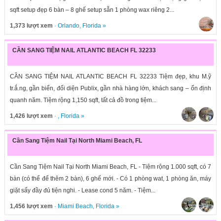
sqft setup đẹp 6 bàn – 8 ghế setup sẵn 1 phòng wax riêng 2...
1,373 lượt xem
·
Orlando
,
Florida
»
CẦN SANG TIỆM NAIL ATLANTIC BEACH FL 32233
CẦN SANG TIỆM NAIL ATLANTIC BEACH FL 32233 Tiệm đẹp, khu M.ỹ
tr.ắ.ng, gần biển, đối diện Publix, gần nhà hàng lớn, khách sang – ổn định
quanh năm. Tiệm rộng 1,150 sqft, tất cả đồ trong tiệm...
1,426 lượt xem
· ,
Florida
»
Cần Sang Tiệm Nail Tại North Miami Beach, FL
Cần Sang Tiệm Nail Tại North Miami Beach, FL - Tiệm rộng 1.000 sqft, có 7
bàn (có thể để thêm 2 bàn), 6 ghế mới. - Có 1 phòng wat, 1 phòng ăn, máy
giặt sấy đầy đủ tiện nghi. - Lease cond 5 năm. - Tiệm...
1,456 lượt xem
·
Miami Beach
,
Florida
»