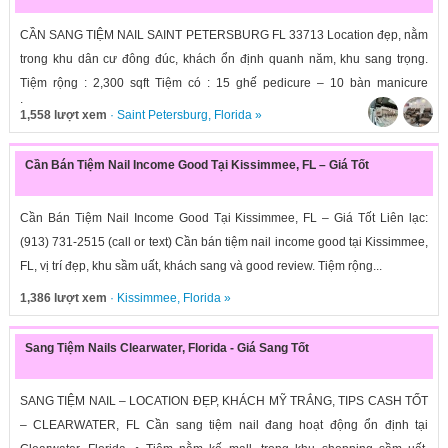
CẦN SANG TIỆM NAIL SAINT PETERSBURG FL 33713 Location đẹp, nằm
trong khu dân cư đông đúc, khách ổn định quanh năm, khu sang trọng.
Tiệm rộng : 2,300 sqft Tiệm có : 15 ghế pedicure – 10 bàn manicure
Income:...
1,558 lượt xem
·
Saint Petersburg
,
Florida
»
Cần Bán Tiệm Nail Income Good Tại Kissimmee, FL – Giá Tốt
Cần Bán Tiệm Nail Income Good Tại Kissimmee, FL – Giá Tốt Liên lạc:
(913) 731-2515 (call or text) Cần bán tiệm nail income good tại Kissimmee,
FL, vị trí đẹp, khu sầm uất, khách sang và good review. Tiệm rộng...
1,386 lượt xem
·
Kissimmee
,
Florida
»
Sang Tiệm Nails Clearwater, Florida - Giá Sang Tốt
SANG TIỆM NAIL – LOCATION ĐẸP, KHÁCH MỸ TRẮNG, TIPS CASH TỐT
– CLEARWATER, FL Cần sang tiệm nail đang hoạt động ổn định tại