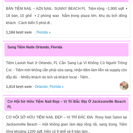
BÁN TIỆM NAIL – AZN NAIL- SUNNY BEACH FL Tiệm rộng ~1,900 sqft •
18 bàn, 10 ghế • 2 phòng wax Nằm trong plaza lớn, khu du lịch đông
khách. Cách biển 5 phút đi...
1,184 lượt xem
· ,
Florida
»
Sang Tiệm Nails Orlando, Florida
Tiệm Lavish Nail ở Orlando, FL Cần Sang Lại Vì Không Có Người Trông
Coi. - Tiệm mới không cần phải sửa sang, nhận tiệm làm liền và supply còn
đầy đủ. - Nhiều khách du lịch và khách local - Tiệm...
1,414 lượt xem
·
Orlando
,
Florida
»
Cơ Hội Sở Hữu Tiệm Nail Đẹp – Vị Trí Đắc Địa Ở Jacksonville Beach
FL
CƠ HỘI SỞ HỮU TIỆM NAIL ĐẸP – VỊ TRÍ ĐẮC ĐỊA Roxy Nail Salon tại
Jacksonville Beach – một không gian làm đẹp rộng rãi, sang trọng. Tiệm
rộng khoảng 1200 sqft, hiện có 9 ghế và 6 bàn làm...