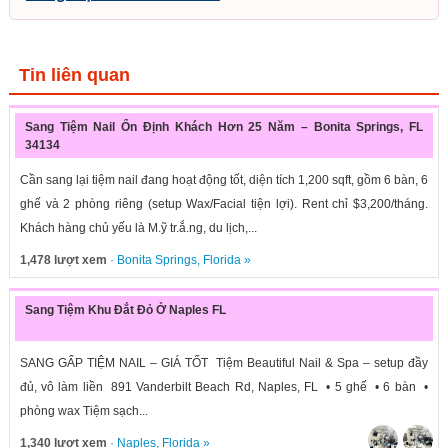
Tin liên quan
Sang Tiệm Nail Ổn Định Khách Hơn 25 Năm – Bonita Springs, FL
34134
Cần sang lại tiệm nail đang hoạt động tốt, diện tích 1,200 sqft, gồm 6 bàn, 6
ghế và 2 phòng riêng (setup Wax/Facial tiện lợi). Rent chỉ $3,200/tháng.
Khách hàng chủ yếu là M.ỹ tr.ắ.ng, du lịch,...
1,478 lượt xem
·
Bonita Springs
,
Florida
»
Sang Tiệm Khu Đắt Đỏ Ở Naples FL
SANG GẤP TIỆM NAIL – GIÁ TỐT Tiệm Beautiful Nail & Spa – setup đầy
đủ, vô làm liền 891 Vanderbilt Beach Rd, Naples, FL • 5 ghế • 6 bàn •
phòng wax Tiệm sạch...
1,340 lượt xem
·
Naples
,
Florida
»