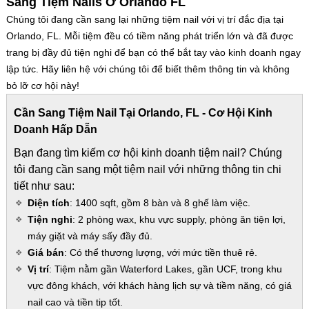
Sang Tiệm Nails Ở Orlando FL
Chúng tôi đang cần sang lại những tiệm nail với vị trí đắc địa tại
Orlando, FL. Mỗi tiệm đều có tiềm năng phát triển lớn và đã được
trang bị đầy đủ tiện nghi để bạn có thể bắt tay vào kinh doanh ngay
lập tức. Hãy liên hệ với chúng tôi để biết thêm thông tin và không
bỏ lỡ cơ hội này!
Cần Sang Tiệm Nail Tại Orlando, FL - Cơ Hội Kinh
Doanh Hấp Dẫn
Bạn đang tìm kiếm cơ hội kinh doanh tiệm nail? Chúng
tôi đang cần sang một tiệm nail với những thông tin chi
tiết như sau:
Diện tích
: 1400 sqft, gồm 8 bàn và 8 ghế làm việc.
Tiện nghi
: 2 phòng wax, khu vực supply, phòng ăn tiện lợi,
máy giặt và máy sấy đầy đủ.
Giá bán
: Có thể thương lượng, với mức tiền thuê rẻ.
Vị trí
: Tiệm nằm gần Waterford Lakes, gần UCF, trong khu
vực đông khách, với khách hàng lịch sự và tiềm năng, có giá
nail cao và tiền tip tốt.