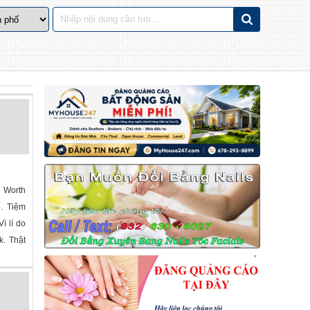
e Worth
ế. Tiệm
ì lí do
k. Thật