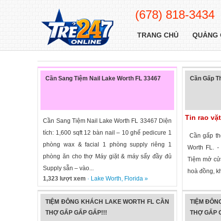
(678) 818-3434
TRANG CHỦ
QUẢNG 
Cần Sang Tiệm Nail Lake Worth FL 33467
Cần Gấp Th
Tin rao vặ
Cần Sang Tiệm Nail Lake Worth FL 33467 Diện
tích: 1,600 sqft 12 bàn nail – 10 ghế pedicure 1
Cần gấp thợ
phòng wax & facial 1 phòng supply riêng 1
Worth FL. -
phòng ăn cho thợ Máy giặt & máy sấy đầy đủ
Tiệm mở cửa 
Supply sẵn – vào...
hoà đồng, kh
1,323 lượt xem
·
Lake Worth
,
Florida
»
2,052 lượt
TIỆM ĐÔNG KHÁCH LAKE WORTH FL CẦN
TIỆM ĐÔN
THỢ GẤP GẤP GẤP!!!
THỢ GẤP G