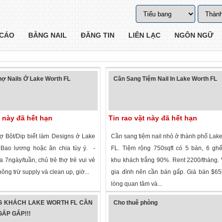
CÁO
BẰNG NAIL
ĐĂNG TIN
LIÊN LẠC
NGÔN NGỮ
ợ Nails Ở Lake Worth FL
Cần Sang Tiệm Nail In Lake Worth FL
t này đã hết hạn
Tin rao vặt này đã hết hạn
 Bột/Dip biết làm Designs ở Lake
Cần sang tiệm nail nhỏ ở thành phố Lak
 Bao lương hoặc ăn chia tùy ý. -
FL. Tiệm rộng 750sqft có 5 bàn, 6 gh
7ngày/tuần, chủ trẻ thợ trẻ vui vẻ
khu khách trắng 90%. Rent 2200/tháng. V
ông trừ supply và clean up, giờ...
gia đình nên cần bán gấp. Giá bán $65
lòng quan tâm và...
 xem
·
Lake Worth
,
Florida
»
1,660 lượt xem
·
Lake Worth
,
Florida
»
G KHÁCH LAKE WORTH FL CẦN
Cho thuê phòng
ẤP GẤP!!!