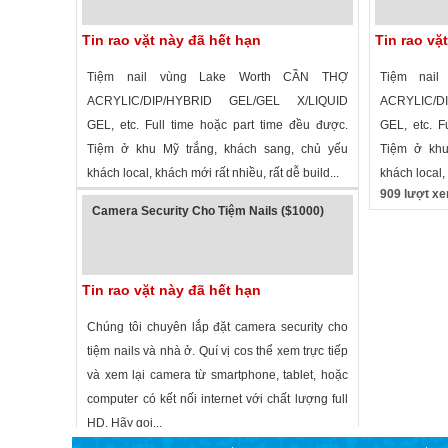
Tin rao vặt này đã hết hạn
Tin rao vặ
Tiệm nail vùng Lake Worth CẦN THỢ
Tiệm nai
ACRYLIC/DIP/HYBRID GEL/GEL X/LIQUID
ACRYLIC/D
GEL, etc. Full time hoặc part time đều được.
GEL, etc. F
Tiệm ở khu Mỹ trắng, khách sang, chủ yếu
Tiệm ở khu
khách local, khách mới rất nhiều, rất dễ build...
khách local, 
934 lượt xem
·
Lake Worth
,
Florida
»
909 lượt x
Camera Security Cho Tiệm Nails ($1000)
Tin rao vặt này đã hết hạn
Chúng tôi chuyên lắp đặt camera security cho
tiệm nails và nhà ở. Quí vị cos thể xem trực tiếp
và xem lại camera từ smartphone, tablet, hoặc
computer có kết nối internet với chất lượng full
HD. Hãy gọi...
2,860 lượt xem
·
Lake Worth
,
Florida
»