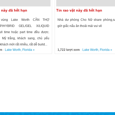
t này đã hết hạn
Tin rao vặt này đã hết hạn
l vùng Lake Worth CẦN THỢ
Nhà dư phòng Cho Nữ share phòng,s
IP/HYBRID GEL/GEL X/LIQUID
giờ giấc nấu ăn thoải mái vui vẻ
ull time hoặc part time đều được.
 Mỹ trắng, khách sang, chủ yếu
khách mới rất nhiều, rất dễ build...
em
·
Lake Worth
,
Florida
»
1,722 lượt xem
·
Lake Worth
,
Florida
»