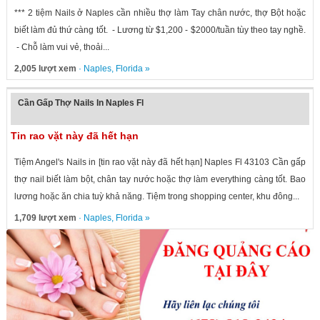
*** 2 tiệm Nails ở Naples cần nhiều thợ làm Tay chân nước, thợ Bột hoặc
biết làm đủ thứ càng tốt. - Lương từ $1,200 - $2000/tuần tùy theo tay nghề.
- Chỗ làm vui vẻ, thoải...
2,005 lượt xem
·
Naples
,
Florida
»
Cần Gấp Thợ Nails In Naples Fl
Tin rao vặt này đã hết hạn
Tiệm Angel's Nails in [tin rao vặt này đã hết hạn] Naples Fl 43103 Cần gấp
thợ nail biết làm bột, chân tay nước hoặc thợ làm everything càng tốt. Bao
lương hoặc ăn chia tuỳ khả năng. Tiệm trong shopping center, khu đông...
1,709 lượt xem
·
Naples
,
Florida
»