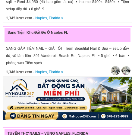
sqft • Rent $4,950 (đã bao gồm tất cả) • Income $400k- $450k • Tiệm
setup đầy đủ • 6 ghế, 9...
1,345 lượt xem
·
Naples
,
Florida
»
Sang Tiệm Khu Đắt Đỏ Ở Naples FL
SANG GẤP TIỆM NAIL – GIÁ TỐT Tiệm Beautiful Nail & Spa – setup đầy
đủ, vô làm liền 891 Vanderbilt Beach Rd, Naples, FL • 5 ghế • 6 bàn •
phòng wax Tiệm sạch...
1,346 lượt xem
·
Naples
,
Florida
»
TUYỂN THỢ NAILS – VÙNG NAPLES, FLORIDA