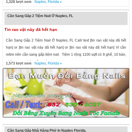
1,328 lượt xem
·
Naples
,
Florida
»
Cần Sang Gấp 2 Tiệm Nail Ở Naples, FL
Tin rao vặt này đã hết hạn
Cần Sang Gấp 2 Tiệm Nail Ở Naples, FL Call/ text [tin rao vặt này đã hết
hạn] or [tin rao vặt này đã hết hạn] or [tin rao vặt này đã hết hạn] Vì cần
retire nên cần sang gấp tiệm nail. Tiệm 1 rộng 1100 sqft có 8 ghế, 10 bàn,
phòng wax, phòng ăn, máy...
1,573 lượt xem
·
Naples
,
Florida
»
Cần Sang Gấp Nhà Hàng Phở In Naples Florida.