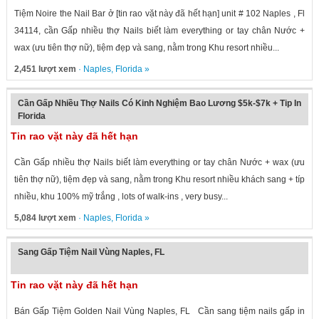
Tiệm Noire the Nail Bar ở [tin rao vặt này đã hết hạn] unit # 102 Naples , Fl
34114, cần Gấp nhiều thợ Nails biết làm everything or tay chân Nước +
wax (ưu tiên thợ nữ), tiệm đẹp và sang, nằm trong Khu resort nhiều...
2,451 lượt xem
·
Naples
,
Florida
»
Cần Gấp Nhiều Thợ Nails Có Kinh Nghiệm Bao Lương $5k-$7k + Tip In
Florida
Tin rao vặt này đã hết hạn
Cần Gấp nhiều thợ Nails biết làm everything or tay chân Nước + wax (ưu
tiên thợ nữ), tiệm đẹp và sang, nằm trong Khu resort nhiều khách sang + típ
nhiều, khu 100% mỹ trắng , lots of walk-ins , very busy...
5,084 lượt xem
·
Naples
,
Florida
»
Sang Gấp Tiệm Nail Vùng Naples, FL
Tin rao vặt này đã hết hạn
Bán Gấp Tiệm Golden Nail Vùng Naples, FL Cần sang tiệm nails gấp in