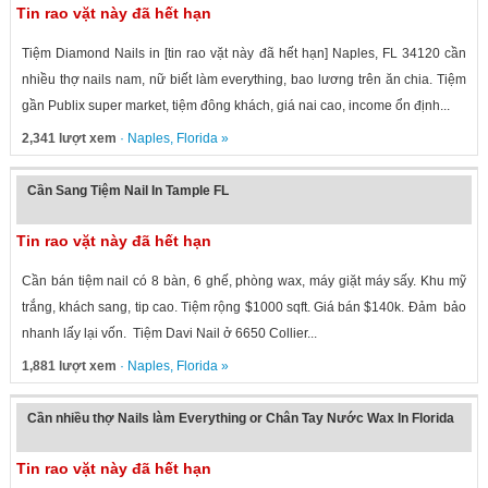
Tin rao vặt này đã hết hạn
Tiệm Diamond Nails in [tin rao vặt này đã hết hạn] Naples, FL 34120 cần
nhiều thợ nails nam, nữ biết làm everything, bao lương trên ăn chia. Tiệm
gần Publix super market, tiệm đông khách, giá nai cao, income ổn định...
2,341 lượt xem
·
Naples
,
Florida
»
Cần Sang Tiệm Nail In Tample FL
Tin rao vặt này đã hết hạn
Cần bán tiệm nail có 8 bàn, 6 ghế, phòng wax, máy giặt máy sấy. Khu mỹ
trắng, khách sang, tip cao. Tiệm rộng $1000 sqft. Giá bán $140k. Đảm bảo
nhanh lấy lại vốn. Tiệm Davi Nail ở 6650 Collier...
1,881 lượt xem
·
Naples
,
Florida
»
Cần nhiều thợ Nails làm Everything or Chân Tay Nước Wax In Florida
Tin rao vặt này đã hết hạn