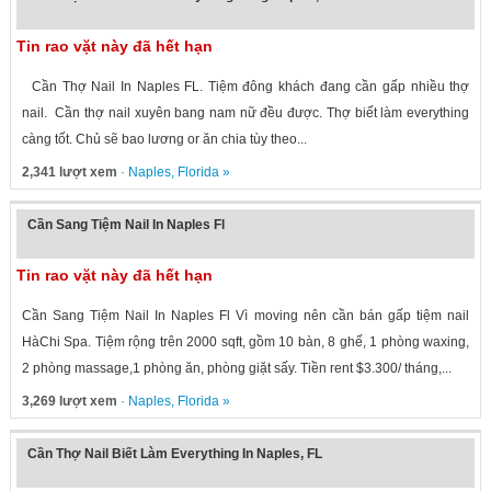
Tin rao vặt này đã hết hạn
Cần Thợ Nail In Naples FL. Tiệm đông khách đang cần gấp nhiều thợ
nail. Cần thợ nail xuyên bang nam nữ đều được. Thợ biết làm everything
càng tốt. Chủ sẽ bao lương or ăn chia tùy theo...
2,341 lượt xem
·
Naples
,
Florida
»
Cần Sang Tiệm Nail In Naples Fl
Tin rao vặt này đã hết hạn
Cần Sang Tiệm Nail In Naples Fl Vì moving nên cần bán gấp tiệm nail
HàChi Spa. Tiệm rộng trên 2000 sqft, gồm 10 bàn, 8 ghế, 1 phòng waxing,
2 phòng massage,1 phòng ăn, phòng giặt sấy. Tiền rent $3.300/ tháng,...
3,269 lượt xem
·
Naples
,
Florida
»
Cần Thợ Nail Biết Làm Everything In Naples, FL