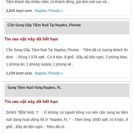
Tiệm thành lập nhiều năm, có khách đông, giá làm nail cao và...
2,625 lượt xem
·
Naples
,
Florida
»
Cần Sang Gấp Tiệm Nail Tại Naples, Florida
Tin rao vặt này đã hết hạn
Cần Sang Gấp Tiệm Nail Tại Naples, Florida - Tiệm đã có lượng khách ổn
định. - Rộng 1.576 sqft - Có 9 bàn, 8 ghế - Đầy đủ tiện nghi, 2 phòng Was,
1 phòng ăn, 1 phòng supply, 1 phòng vệ...
1,159 lượt xem
·
Naples
,
Florida
»
Sang Tiệm Nail Vùng Naples, FL
Tin rao vặt này đã hết hạn
SANG TIỆM NAIL ‼️ - Vì không có người trông coi nên cần sang lại tiệm
nail đang hoạt động tốt ở *Naples, FL * - Tiệm rộng 1600 sqft, có 8 bàn, 8
ghế,...Đầy đủ tiện nghi. - Tiệm đã có...