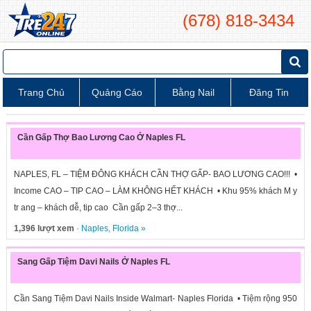
(678) 818-3434
Trang Chủ
Quảng Cáo
Bằng Nail
Đăng Tin
Cần Gấp Thợ Bao Lương Cao Ở Naples FL
NAPLES, FL – TIỆM ĐÔNG KHÁCH CẦN THỢ GẤP- BAO LƯƠNG CAO!!! •
Income CAO – TIP CAO – LÀM KHÔNG HẾT KHÁCH • Khu 95% khách M y
tr ang – khách dễ, tip cao Cần gấp 2–3 thợ...
1,396 lượt xem
·
Naples
,
Florida
»
Sang Gấp Tiệm Davi Nails Ở Naples FL
Cần Sang Tiệm Davi Nails Inside Walmart- Naples Florida • Tiệm rộng 950