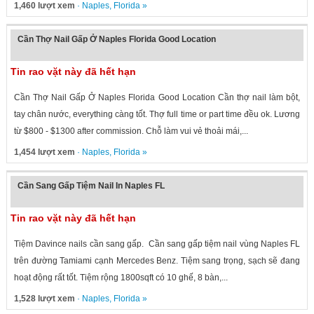
1,460 lượt xem
·
Naples
,
Florida
»
Cần Thợ Nail Gấp Ở Naples Florida Good Location
Tin rao vặt này đã hết hạn
Cần Thợ Nail Gấp Ở Naples Florida Good Location Cần thợ nail làm bột,
tay chân nước, everything càng tốt. Thợ full time or part time đều ok. Lương
từ $800 - $1300 after commission. Chỗ làm vui vẻ thoải mái,...
1,454 lượt xem
·
Naples
,
Florida
»
Cần Sang Gấp Tiệm Nail In Naples FL
Tin rao vặt này đã hết hạn
Tiệm Davince nails cần sang gấp. Cần sang gấp tiệm nail vùng Naples FL
trên đường Tamiami cạnh Mercedes Benz. Tiệm sang trọng, sạch sẽ đang
hoạt động rất tốt. Tiệm rộng 1800sqft có 10 ghế, 8 bàn,...
1,528 lượt xem
·
Naples
,
Florida
»