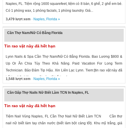
Naples, FL. Tiệm rộng 1600 squarefeet, tiệm có 8 bàn, 6 ghế, 2 ghế em bé.
Có 1 phòng wax, 1 phòng facials, 1 phòng laundry. Giá...
3,479 lượt xem
·
Naples
,
Florida
»
Cần Thợ Nam/Nữ Có Bằng Florida
Tin rao vặt này đã hết hạn
Lynn Nails & Spa Cần Thợ Nam/Nữ Có Bằng Florida. Bao Lương $800 &
Up Or Ăn Chia Tùy Theo Khả Năng. Paid Vacation For Long Term
Technician. Bảo Đảm Tip Hậu. Xin Liên Lạc Lynn. Tiem:[tin rao vặt này đã
hết hạn] Cell:[tin rao vặt này đã hết hạn]
1,548 lượt xem
·
Naples
,
Florida
»
Cần Gấp Thợ Nails Nữ Biết Làm TCN In Naples, FL
Tin rao vặt này đã hết hạn
Tiệm Nail Vùng Naples, FL Cần Thợ Nail Nữ Biết Làm TCN Cần thợ
nail nữ biết làm tay chân nước (biết làm bột càng tốt). Khu mỹ trắng, giá