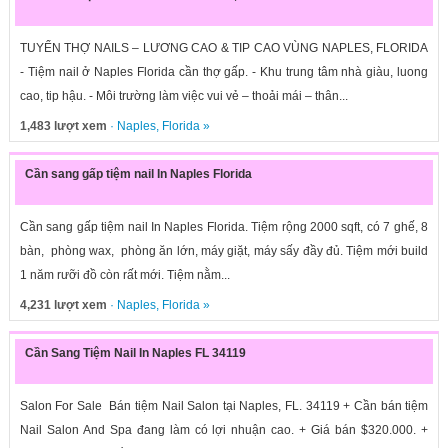
TUYỂN THỢ NAILS – LƯƠNG CAO & TIP CAO VÙNG NAPLES, FLORIDA
- Tiệm nail ở Naples Florida cần thợ gấp. - Khu trung tâm nhà giàu, luong
cao, tip hậu. - Môi trường làm việc vui vẻ – thoải mái – thân...
1,483 lượt xem
·
Naples
,
Florida
»
Cần sang gấp tiệm nail In Naples Florida
Cần sang gấp tiệm nail In Naples Florida. Tiệm rộng 2000 sqft, có 7 ghế, 8
bàn, phòng wax, phòng ăn lớn, máy giặt, máy sấy đầy đủ. Tiệm mới build
1 năm rưỡi đồ còn rất mới. Tiệm nằm...
4,231 lượt xem
·
Naples
,
Florida
»
Cần Sang Tiệm Nail In Naples FL 34119
Salon For Sale Bán tiệm Nail Salon tại Naples, FL. 34119 + Cần bán tiệm
Nail Salon And Spa đang làm có lợi nhuận cao. + Giá bán $320.000. +