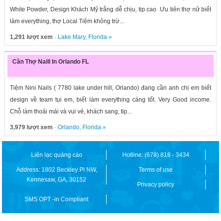
White Powder, Design Khách Mỹ trắng dễ chịu, tip cao Ưu tiên thợ nữ biết
làm everything, thợ Local Tiệm không trừ...
1,291 lượt xem
·
Lake Mary
,
Florida
»
Cần Thợ Naill In Orlando FL
Tiệm Nini Nails ( 7780 lake under hill, Orlando) đang cần anh chị em biết
design về team tụi em, biết làm everything càng tốt. Very Good income.
Chỗ làm thoải mái và vui vẻ, khách sang, tip...
3,979 lượt xem
·
Orlando
,
Florida
»
Liên lạc quảng cáo
Hotline: (678) 818 - 3434
Address: 1802 Beckley Pl NW,
Terms of use
Kennesaw, GA, 30152
Privacy policy
SMS OPT -in Compliant