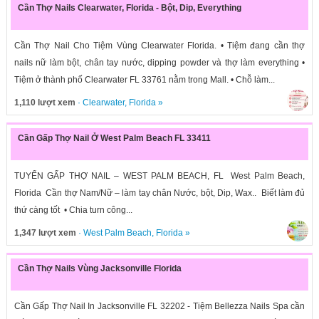
Cần Thợ Nails Clearwater, Florida - Bột, Dip, Everything
Cần Thợ Nail Cho Tiệm Vùng Clearwater Florida. • Tiệm đang cần thợ
nails nữ làm bột, chân tay nước, dipping powder và thợ làm everything •
Tiệm ở thành phố Clearwater FL 33761 nằm trong Mall. • Chỗ làm...
1,110 lượt xem
·
Clearwater
,
Florida
»
Cần Gấp Thợ Nail Ở West Palm Beach FL 33411
TUYỂN GẤP THỢ NAIL – WEST PALM BEACH, FL West Palm Beach,
Florida Cần thợ Nam/Nữ – làm tay chân Nước, bột, Dip, Wax.. Biết làm đủ
thứ càng tốt • Chia turn công...
1,347 lượt xem
·
West Palm Beach
,
Florida
»
Cần Thợ Nails Vùng Jacksonville Florida
Cần Gấp Thợ Nail In Jacksonville FL 32202 - Tiệm Bellezza Nails Spa cần