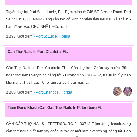
Tuyển thợ tại Port Saint Lucie, FL Tiệm mình ở 748 SE Becker Road, Port
Saint Lucie, FL 34984 đang cần thợ có kinh nghiệm làm lâu dài. Yêu cầu: •
Làm được vào CHỦ NHẬT • Có trách...
1,293 lượt xem
·
Port St Lucie
,
Florida
»
Cần Thợ Nails In Port Charlotte FL.
Cần Thợ Nails In Port Charlotte FL. - Cần thợ làm Chân tay nước, Bột,...
hoặc thợ làm Everything càng tốt. - Lương từ $1,300 - $2,000/tuần tùy theo
khả năng. Tips hậu. - Chỗ làm vui vẻ thoải mái. -...
2,205 lượt xem
·
Port Charlotle
,
Florida
»
Tiệm Đông Khách Cần Gấp Thợ Nails In Petersburg FL
CẦN GẤP THỢ NAILS - PETERSBURG FL 33713 Tiệm đông khách đang
cần thợ nails biết làm tay chân nước or biết làm everything càng tốt. Bao