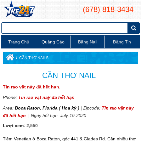
(678) 818-3434
Trang Chủ
Quảng Cáo
Bằng Nail
Đăng Tin
›
CẦN THỢ NAILS
CẦN THỢ NAIL
Tin rao vặt này đã hết hạn.
Phone:
Tin rao vặt này đã hết hạn
Area:
Boca Raton
,
Florida
(
Hoa kỳ
)
| Zipcode:
Tin rao vặt này
đã hết hạn
. | Ngày hết hạn: July-19-2020
Lượt xem:
2,550
Tiệm Venetian ở Boca Raton, góc 441 & Glades Rd. Cần nhiều thợ