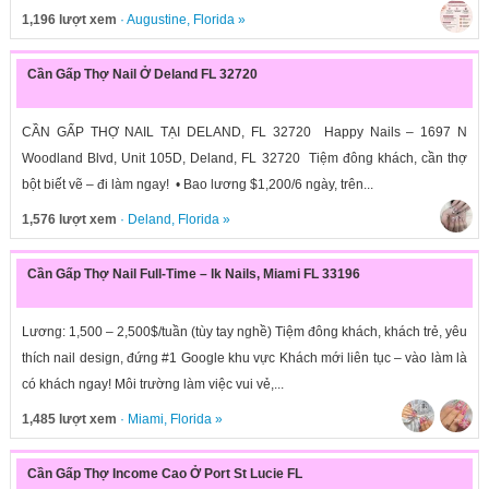
1,196 lượt xem
·
Augustine
,
Florida
»
Cần Gấp Thợ Nail Ở Deland FL 32720
CẦN GẤP THỢ NAIL TẠI DELAND, FL 32720 Happy Nails – 1697 N
Woodland Blvd, Unit 105D, Deland, FL 32720 Tiệm đông khách, cần thợ
bột biết vẽ – đi làm ngay! • Bao lương $1,200/6 ngày, trên...
1,576 lượt xem
·
Deland
,
Florida
»
Cần Gấp Thợ Nail Full-Time – Ik Nails, Miami FL 33196
Lương: 1,500 – 2,500$/tuần (tùy tay nghề) Tiệm đông khách, khách trẻ, yêu
thích nail design, đứng #1 Google khu vực Khách mới liên tục – vào làm là
có khách ngay! Môi trường làm việc vui vẻ,...
1,485 lượt xem
·
Miami
,
Florida
»
Cần Gấp Thợ Income Cao Ở Port St Lucie FL