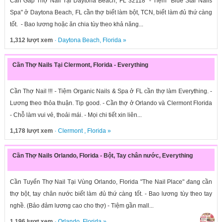
Cần Gấp Thợ Nail Tại Daytona Beach, FL 32118 - Tiệm "Blue Star Nails
Spa" ở Daytona Beach, FL cần thợ biết làm bột, TCN, biết làm đủ thứ càng
tốt. - Bao lương hoặc ăn chia tùy theo khả năng...
1,312 lượt xem
·
Daytona Beach
,
Florida
»
Cần Thợ Nails Tại Clermont, Florida - Everything
Cần Thợ Nail !!! - Tiệm Organic Nails & Spa ở FL cần thợ làm Everything. -
Lương theo thỏa thuận. Tip good. - Cần thợ ở Orlando và Clermont Florida
- Chỗ làm vui vẻ, thoải mái. - Mọi chi tiết xin liên...
1,178 lượt xem
·
Clermont
,
Florida
»
Cần Thợ Nails Orlando, Florida - Bột, Tay chân nước, Everything
Cần Tuyển Thợ Nail Tại Vùng Orlando, Florida "The Nail Place" đang cần
thợ bột, tay chân nước biết làm đủ thứ càng tốt. - Bao lương tùy theo tay
nghề. (Bảo đảm lương cao cho thợ) - Tiệm gần mall...
1,196 lượt xem
·
Orlando
,
Florida
»