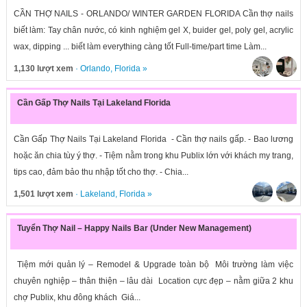
CẦN THỢ NAILS - ORLANDO/ WINTER GARDEN FLORIDA Cần thợ nails
biết làm: Tay chân nước, có kinh nghiệm gel X, buider gel, poly gel, acrylic
wax, dipping ... biết làm everything càng tốt Full-time/part time Làm...
1,130 lượt xem
·
Orlando
,
Florida
»
Cần Gấp Thợ Nails Tại Lakeland Florida
Cần Gấp Thợ Nails Tại Lakeland Florida - Cần thợ nails gấp. - Bao lương
hoặc ăn chia tùy ý thợ. - Tiệm nằm trong khu Publix lớn với khách my trang,
tips cao, đảm bảo thu nhập tốt cho thợ. - Chia...
1,501 lượt xem
·
Lakeland
,
Florida
»
Tuyển Thợ Nail – Happy Nails Bar (Under New Management)
Tiệm mới quản lý – Remodel & Upgrade toàn bộ Môi trường làm việc
chuyên nghiệp – thân thiện – lâu dài Location cực đẹp – nằm giữa 2 khu
chợ Publix, khu đông khách Giá...