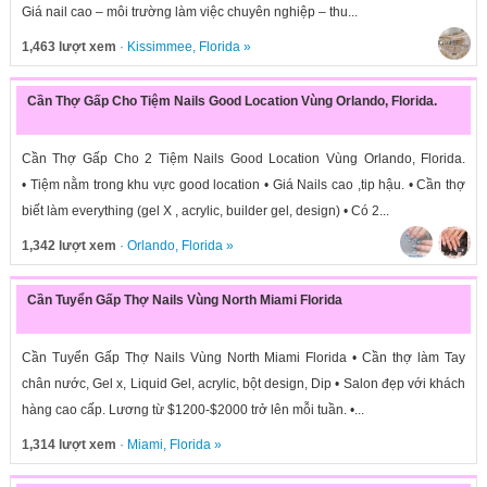
Giá nail cao – môi trường làm việc chuyên nghiệp – thu...
1,463 lượt xem
·
Kissimmee
,
Florida
»
Cần Thợ Gấp Cho Tiệm Nails Good Location Vùng Orlando, Florida.
Cần Thợ Gấp Cho 2 Tiệm Nails Good Location Vùng Orlando, Florida.
• Tiệm nằm trong khu vực good location • Giá Nails cao ,tip hậu. • Cần thợ
biết làm everything (gel X , acrylic, builder gel, design) • Có 2...
1,342 lượt xem
·
Orlando
,
Florida
»
Cần Tuyển Gấp Thợ Nails Vùng North Miami Florida
Cần Tuyển Gấp Thợ Nails Vùng North Miami Florida • Cần thợ làm Tay
chân nước, Gel x, Liquid Gel, acrylic, bột design, Dip • Salon đẹp với khách
hàng cao cấp. Lương từ $1200-$2000 trở lên mỗi tuần. •...
1,314 lượt xem
·
Miami
,
Florida
»