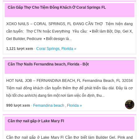
Cần Gấp Thợ Cho Tiệm Đông Khách Ở Coral Springs FL
XOXO NAILS – CORAL SPRINGS, FL ĐANG CẦN THỢ Tiệm hiện đang
cần tuyển: Thợ CTN hoặc Everything Yêu cầu: • Biết làm Bột, Dip, Gel X,
Gel Builder, Pedicure • Biết design là...
1,121 lượt xem
·
Coral Springs
,
Florida
»
Cần Thợ Nails Fernandina beach, Florida - Bột
HOT NAIL JOB – FERNANDINA BEACH, FL Fernandina Beach, FL 32034
Tiệm nail đông khách cần tuyển thêm thợ để phát triển lâu dài. Đây là cơ
hội tốt cho anh/chị đang tìm một nơi làm việc ổn định, thu...
990 lượt xem
·
Fernandina beach
,
Florida
»
Cần thợ nail gấp ở Lake Mary Fl
Cần thợ nail gấp ở Lake Mary Fl Cần thợ biết làm Builder Gel, Pink and