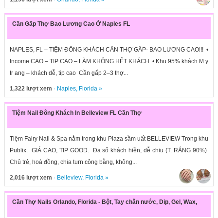
Cần Gấp Thợ Bao Lương Cao Ở Naples FL
NAPLES, FL – TIỆM ĐÔNG KHÁCH CẦN THỢ GẤP- BAO LƯƠNG CAO!!! •
Income CAO – TIP CAO – LÀM KHÔNG HẾT KHÁCH • Khu 95% khách M y
tr ang – khách dễ, tip cao Cần gấp 2–3 thợ...
1,322 lượt xem
·
Naples
,
Florida
»
Tiệm Nail Đông Khách In Belleview FL Cần Thợ
Tiệm Fairy Nail & Spa nằm trong khu Plaza sầm uất BELLEVIEW Trong khu
Publix. GIÁ CAO, TIP GOOD. Đa số khách hiền, dễ chịu (T. RẮNG 90%)
Chủ trẻ, hoà đồng, chia turn công bằng, không...
2,016 lượt xem
·
Belleview
,
Florida
»
Cần Thợ Nails Orlando, Florida - Bột, Tay chân nước, Dip, Gel, Wax,