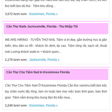
Kissimmee đang cần gấp thợ nails biết làm bột, dip, tay chân nước, ưu tiên
thợ biết làm đủ thứ. Tiệm khu đông...
3,572 lượt xem
·
Kissimmee
,
Florida
»
Cần Thợ Nails Jacksonville, Florida - Thu Nhập Tốt
WE ARE HIRING - TUYỂN THỢ NAIL Tiệm vị trí đẹp, gần trường học & gần
biển, khu dân cư tốt - khách ổn định, tip cao. Tiệm rộng rãi, sạch sẽ, thoải
mái Lượng khách walk-in + khách quen...
1,170 lượt xem
·
Jacksonville
,
Florida
»
Cần Thợ Cho Tiệm Nail In Kissimmee Florida
Cần Thợ Cho Tiệm Nail Ở Kissimmee Florida Cần thợ nam/nu biết làm bột,
tay chân nước tẩy lông, làm mi hoặc làm mọi việc toàn thời gian, bán thời
gian. Tiệm nằm trong khu trung tâm thị trấn mua...
2,240 lượt xem
·
Kissimmee
,
Florida
»