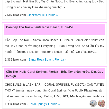
gấp thợ nail biết làm Bột, Tay Chân Nước, thợ Everything càng tốt. - Bao
lương or ăn chia tùy theo khả năng của thợ. -...
2,607 lượt xem
·
Jacksonville
,
Florida
»
Cần Gấp Thợ Nail – Santa Rosa Beach, FL 32459
Cần Gấp Thợ Nail – Santa Rosa Beach, FL 32459 Tiệm "Color Nails" cần
thợ Tay Chân Nước hoặc Everything. - Bao lương $5K–$6K/tuần tùy tay
nghề - Tiệm good location, khu đông khách - Liên hệ: Cell/Text (850)...
1,339 lượt xem
·
Santa Rosa Beach
,
Florida
»
Cần Thợ Nails Coral Springs, Florida - Bột, Tay chân nước, Dip, Gel,
Design,
CHIC NAILS & LASH BAR – CORAL SPRINGS, FL (33071) CẦN TUYỂN
THỢ •Tiệm nằm ngay trung tâm Coral Springs (Khu Publix Plaza lớn, sầm
uất kế bên Starbucks, Ross, 5Below, AT&T, UPS, T-Mobile, Aspen Dental và
nhiều...
1,334 lượt xem
·
Coral Springs
,
Florida
»