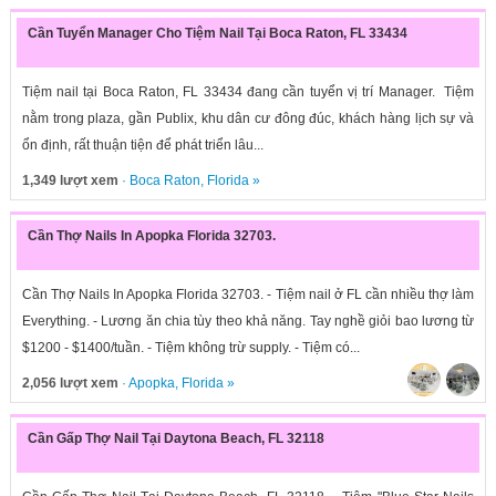
Cần Tuyển Manager Cho Tiệm Nail Tại Boca Raton, FL 33434
Tiệm nail tại Boca Raton, FL 33434 đang cần tuyển vị trí Manager. Tiệm
nằm trong plaza, gần Publix, khu dân cư đông đúc, khách hàng lịch sự và
ổn định, rất thuận tiện để phát triển lâu...
1,349 lượt xem
·
Boca Raton
,
Florida
»
Cần Thợ Nails In Apopka Florida 32703.
Cần Thợ Nails In Apopka Florida 32703. - Tiệm nail ở FL cần nhiều thợ làm
Everything. - Lương ăn chia tùy theo khả năng. Tay nghề giỏi bao lương từ
$1200 - $1400/tuần. - Tiệm không trừ supply. - Tiệm có...
2,056 lượt xem
·
Apopka
,
Florida
»
Cần Gấp Thợ Nail Tại Daytona Beach, FL 32118