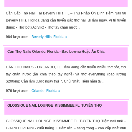
Cần Gấp Thợ Nail Tại Beverly Hills, FL – Thu Nhập Ổn Định Tiệm Nail tại
Beverly Hills, Florida đang cần tuyển gấp thợ nail đi làm ngay. Vị trí tuyển
dụng: - Thợ bột (Acrylic) - Thợ tay chân nước...
984 lượt xem
·
Beverly Hills
,
Florida
»
Cần Thợ Nails Orlando, Florida - Bao Lương Hoặc Ăn Chia
CẦN THỢ NAILS - ORLANDO, FL Tiệm đang cần tuyển nhiều thợ bột, thợ
tay chân nước (ăn chia theo tay nghề) và thợ everything (bao lương
$200/ng) Cần làm được ngày thứ 7, Chủ Nhật. Tiệm nằm tại...
976 lượt xem
·
Orlando
,
Florida
»
GLOSSIQUE NAIL LOUNGE KISSIMMEE FL TUYỂN THỢ
GLOSSIQUE NAIL LOUNGE KISSIMMEE FL TUYỂN THỢ Tiệm nail mới –
GRAND OPENING cuối tháng 1 Tiệm lớn – sang trọng – cao cấp nhất khu