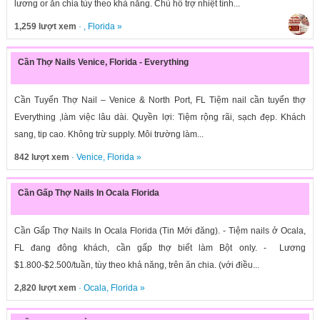
lương or ăn chia tùy theo khả năng. Chủ hỗ trợ nhiệt tình...
1,259 lượt xem
· ,
Florida
»
Cần Thợ Nails Venice, Florida - Everything
Cần Tuyển Thợ Nail – Venice & North Port, FL Tiệm nail cần tuyển thợ
Everything ,làm việc lâu dài. Quyền lợi: Tiệm rộng rãi, sạch đẹp. Khách
sang, tip cao. Không trừ supply. Môi trường làm...
842 lượt xem
·
Venice
,
Florida
»
Cần Gấp Thợ Nails In Ocala Florida
Cần Gấp Thợ Nails In Ocala Florida (Tin Mới đăng). - Tiệm nails ở Ocala,
FL đang đông khách, cần gấp thợ biết làm Bột only. - Lương
$1.800-$2.500/tuần, tùy theo khả năng, trên ăn chia. (với điều...
2,820 lượt xem
·
Ocala
,
Florida
»