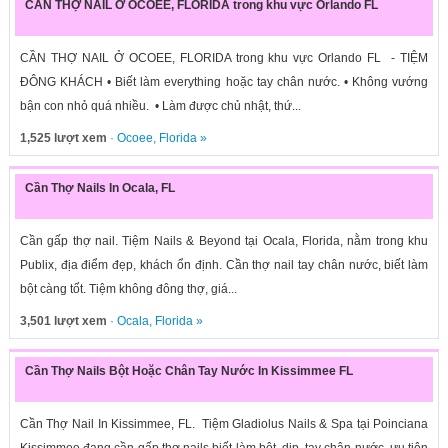
CẦN THỢ NAIL Ở OCOEE, FLORIDA trong khu vực Orlando FL
CẦN THỢ NAIL Ở OCOEE, FLORIDA trong khu vực Orlando FL - TIỆM
ĐÔNG KHÁCH • Biết làm everything hoặc tay chân nước. • Không vướng
bận con nhỏ quá nhiều. • Làm được chủ nhật, thứ...
1,525 lượt xem
·
Ocoee
,
Florida
»
Cần Thợ Nails In Ocala, FL
Cần gấp thợ nail. Tiệm Nails & Beyond tại Ocala, Florida, nằm trong khu
Publix, địa điểm đẹp, khách ổn định. Cần thợ nail tay chân nước, biết làm
bột càng tốt. Tiệm không đông thợ, giá...
3,501 lượt xem
·
Ocala
,
Florida
»
Cần Thợ Nails Bột Hoặc Chân Tay Nước In Kissimmee FL
Cần Thợ Nail In Kissimmee, FL. Tiệm Gladiolus Nails & Spa tại Poinciana