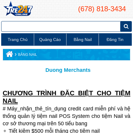
(678) 818-3434
Trang Chủ
Quảng Cáo
Bằng Nail
Đăng Tin
›
BẰNG NAIL
Duong Merchants
CHƯƠNG TRÌNH ĐẶC BIỆT CHO TIỆM
NAIL
# Máy_nhận_thẻ_tín_dụng credit card miễn phí và hệ
thống quản lý tiệm nail POS System cho tiệm Nail và
cơ sở thương mại trên 50 tiểu bang
Tiết kiệm $500 mỗi tháng cho tiệm nail