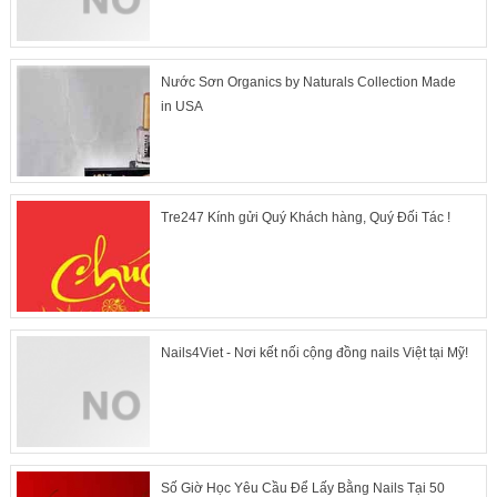
Nước Sơn Organics by Naturals Collection Made
in USA
Tre247 Kính gửi Quý Khách hàng, Quý Đối Tác !
Nails4Viet - Nơi kết nối cộng đồng nails Việt tại Mỹ!
Số Giờ Học Yêu Cầu Để Lấy Bằng Nails Tại 50