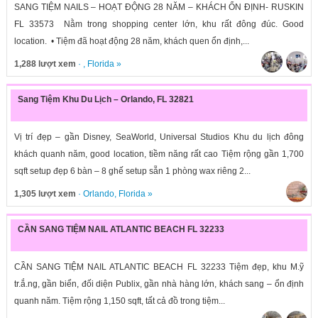
SANG TIỆM NAILS – HOẠT ĐỘNG 28 NĂM – KHÁCH ỔN ĐỊNH- RUSKIN
FL 33573 Nằm trong shopping center lớn, khu rất đông đúc. Good
location. • Tiệm đã hoạt động 28 năm, khách quen ổn định,...
1,288 lượt xem
· ,
Florida
»
Sang Tiệm Khu Du Lịch – Orlando, FL 32821
Vị trí đẹp – gần Disney, SeaWorld, Universal Studios Khu du lịch đông
khách quanh năm, good location, tiềm năng rất cao Tiệm rộng gần 1,700
sqft setup đẹp 6 bàn – 8 ghế setup sẵn 1 phòng wax riêng 2...
1,305 lượt xem
·
Orlando
,
Florida
»
CẦN SANG TIỆM NAIL ATLANTIC BEACH FL 32233
CẦN SANG TIỆM NAIL ATLANTIC BEACH FL 32233 Tiệm đẹp, khu M.ỹ
tr.ắ.ng, gần biển, đối diện Publix, gần nhà hàng lớn, khách sang – ổn định
quanh năm. Tiệm rộng 1,150 sqft, tất cả đồ trong tiệm...