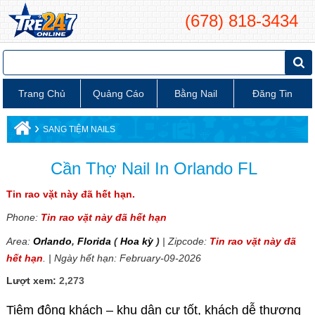
(678) 818-3434
Trang Chủ
Quảng Cáo
Bằng Nail
Đăng Tin
›
SANG TIỆM NAILS
Cần Thợ Nail In Orlando FL
Tin rao vặt này đã hết hạn.
Phone:
Tin rao vặt này đã hết hạn
Area:
Orlando
,
Florida
(
Hoa kỳ
)
| Zipcode:
Tin rao vặt này đã
hết hạn
. | Ngày hết hạn: February-09-2026
Lượt xem:
2,273
Tiệm đông khách – khu dân cư tốt, khách dễ thương