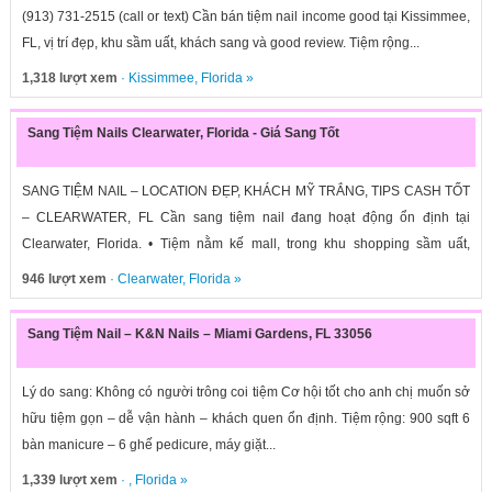
(913) 731-2515 (call or text) Cần bán tiệm nail income good tại Kissimmee,
FL, vị trí đẹp, khu sầm uất, khách sang và good review. Tiệm rộng...
1,318 lượt xem
·
Kissimmee
,
Florida
»
Sang Tiệm Nails Clearwater, Florida - Giá Sang Tốt
SANG TIỆM NAIL – LOCATION ĐẸP, KHÁCH MỸ TRẮNG, TIPS CASH TỐT
– CLEARWATER, FL Cần sang tiệm nail đang hoạt động ổn định tại
Clearwater, Florida. • Tiệm nằm kế mall, trong khu shopping sầm uất,
xung...
946 lượt xem
·
Clearwater
,
Florida
»
Sang Tiệm Nail – K&N Nails – Miami Gardens, FL 33056
Lý do sang: Không có người trông coi tiệm Cơ hội tốt cho anh chị muốn sở
hữu tiệm gọn – dễ vận hành – khách quen ổn định. Tiệm rộng: 900 sqft 6
bàn manicure – 6 ghế pedicure, máy giặt...
1,339 lượt xem
· ,
Florida
»