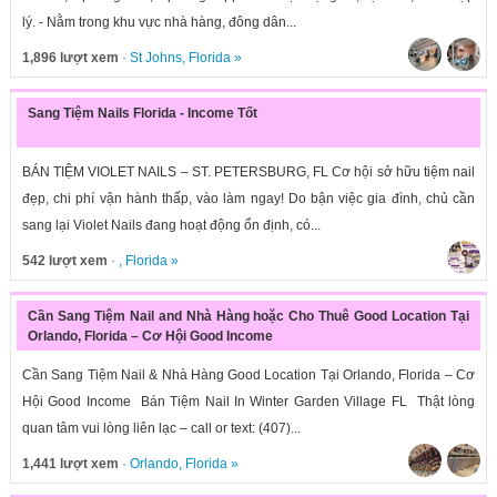
lý. - Nằm trong khu vực nhà hàng, đông dân...
1,896 lượt xem
·
St Johns
,
Florida
»
Sang Tiệm Nails Florida - Income Tốt
BÁN TIỆM VIOLET NAILS – ST. PETERSBURG, FL Cơ hội sở hữu tiệm nail
đẹp, chi phí vận hành thấp, vào làm ngay! Do bận việc gia đình, chủ cần
sang lại Violet Nails đang hoạt động ổn định, có...
542 lượt xem
· ,
Florida
»
Cần Sang Tiệm Nail and Nhà Hàng hoặc Cho Thuê Good Location Tại
Orlando, Florida – Cơ Hội Good Income
Cần Sang Tiệm Nail & Nhà Hàng Good Location Tại Orlando, Florida – Cơ
Hội Good Income Bán Tiệm Nail In Winter Garden Village FL Thật lòng
quan tâm vui lòng liên lạc – call or text: (407)...
1,441 lượt xem
·
Orlando
,
Florida
»