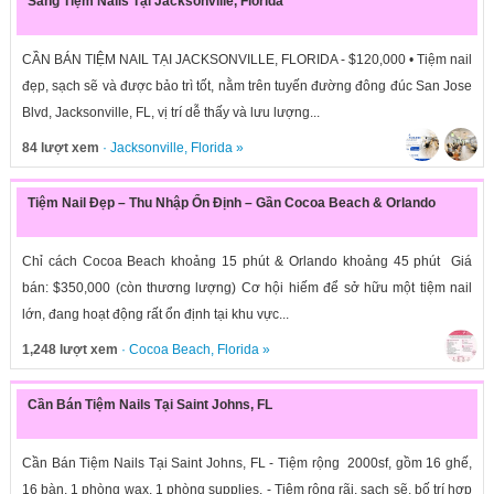
Sang Tiệm Nails Tại Jacksonville, Florida
CẦN BÁN TIỆM NAIL TẠI JACKSONVILLE, FLORIDA - $120,000 • Tiệm nail
đẹp, sạch sẽ và được bảo trì tốt, nằm trên tuyến đường đông đúc San Jose
Blvd, Jacksonville, FL, vị trí dễ thấy và lưu lượng...
84 lượt xem
·
Jacksonville
,
Florida
»
Tiệm Nail Đẹp – Thu Nhập Ổn Định – Gần Cocoa Beach & Orlando
Chỉ cách Cocoa Beach khoảng 15 phút & Orlando khoảng 45 phút Giá
bán: $350,000 (còn thương lượng) Cơ hội hiếm để sở hữu một tiệm nail
lớn, đang hoạt động rất ổn định tại khu vực...
1,248 lượt xem
·
Cocoa Beach
,
Florida
»
Cần Bán Tiệm Nails Tại Saint Johns, FL
Cần Bán Tiệm Nails Tại Saint Johns, FL - Tiệm rộng 2000sf, gồm 16 ghế,
16 bàn, 1 phòng wax, 1 phòng supplies. - Tiệm rộng rãi, sạch sẽ, bố trí hợp