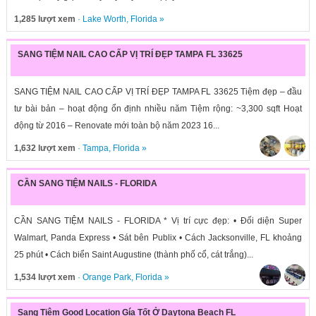
1,285 lượt xem
·
Lake Worth
,
Florida
»
SANG TIỆM NAIL CAO CẤP VỊ TRÍ ĐẸP TAMPA FL 33625
SANG TIỆM NAIL CAO CẤP VỊ TRÍ ĐẸP TAMPA FL 33625 Tiệm đẹp – đầu
tư bài bản – hoạt động ổn định nhiều năm Tiệm rộng: ~3,300 sqft Hoạt
động từ 2016 – Renovate mới toàn bộ năm 2023 16...
1,632 lượt xem
·
Tampa
,
Florida
»
CẦN SANG TIỆM NAILS - FLORIDA
CẦN SANG TIỆM NAILS - FLORIDA * Vị trí cực đẹp: • Đối diện Super
Walmart, Panda Express • Sát bên Publix • Cách Jacksonville, FL khoảng
25 phút • Cách biển Saint Augustine (thành phố cổ, cát trắng)...
1,534 lượt xem
·
Orange Park
,
Florida
»
Sang Tiệm Good Location Gía Tốt Ở Daytona Beach FL