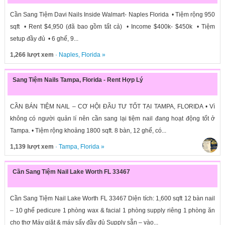
Cần Sang Tiệm Davi Nails Inside Walmart- Naples Florida • Tiệm rộng 950
sqft • Rent $4,950 (đã bao gồm tất cả) • Income $400k- $450k • Tiệm
setup đầy đủ • 6 ghế, 9...
1,266 lượt xem
·
Naples
,
Florida
»
Sang Tiệm Nails Tampa, Florida - Rent Hợp Lý
CẦN BÁN TIỆM NAIL – CƠ HỘI ĐẦU TƯ TỐT TẠI TAMPA, FLORIDA • Vì
không có người quản lí nên cần sang lại tiệm nail đang hoạt động tốt ở
Tampa. • Tiệm rộng khoảng 1800 sqft. 8 bàn, 12 ghế, có...
1,139 lượt xem
·
Tampa
,
Florida
»
Cần Sang Tiệm Nail Lake Worth FL 33467
Cần Sang Tiệm Nail Lake Worth FL 33467 Diện tích: 1,600 sqft 12 bàn nail
– 10 ghế pedicure 1 phòng wax & facial 1 phòng supply riêng 1 phòng ăn
cho thợ Máy giặt & máy sấy đầy đủ Supply sẵn – vào...