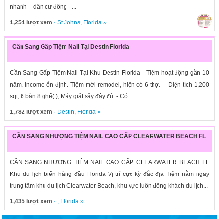
nhanh – dân cư đông –...
1,254 lượt xem
·
St Johns
,
Florida
»
Cần Sang Gấp Tiệm Nail Tại Destin Florida
Cần Sang Gấp Tiệm Nail Tại Khu Destin Florida - Tiệm hoạt động gần 10
năm. Income ổn định. Tiệm mới remodel, hiện có 6 thợ. - Diện tích 1,200
sqt, 6 bàn 8 ghế( ), Máy giặt sấy đây đủ. - Có...
1,782 lượt xem
·
Destin
,
Florida
»
CẦN SANG NHƯỢNG TIỆM NAIL CAO CẤP CLEARWATER BEACH FL
CẦN SANG NHƯỢNG TIỆM NAIL CAO CẤP CLEARWATER BEACH FL
Khu du lịch biển hàng đầu Florida Vị trí cực kỳ đắc địa Tiệm nằm ngay
trung tâm khu du lịch Clearwater Beach, khu vực luôn đông khách du lịch...
1,435 lượt xem
· ,
Florida
»