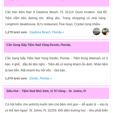
Cần bán tiệm Nail ở Daytona Beach, FL 32114 Good location. Giá tốt.
Tiệm nằm trên đường lớn, đông đúc. Trong shopping có nhà hàng :
LongHorn steakhouse, BJ’s restaurant, Five Guys, Crystal cùng nhiều...
1,279 lượt xem
·
Daytona Beach
,
Florida
»
Cần Sang Gấp Tiệm Nail Vùng Destin, Florida.
Cần Sang Gấp Tiệm Nail Vùng Destin, Florida. - Tiệm trong Walmart, có 5
bàn, 4 ghế,...đầy đủ tiện nghi. - Tiệm đã có lượng khách ổn định. Nhận tiệm
là làm liền. Rất nhanh thu hồi vốn. - Giá bán...
1,479 lượt xem
·
Destin
,
Florida
»
Siêu Hot – Tiệm Nail Nhỏ Xinh, Vị Trí Vàng – St. Johns, Fl
Cơ hội hiếm cho anh/chị muốn làm chủ tiệm nhỏ gọn – dễ quản lý – vào là
có thể làm ngay! St. Johns, FL 32259 Đối diện trường học – khu phát triển