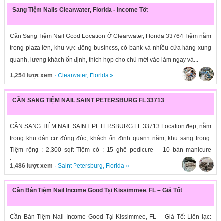
Sang Tiệm Nails Clearwater, Florida - Income Tốt
Cần Sang Tiệm Nail Good Location Ở Clearwater, Florida 33764 Tiệm nằm
trong plaza lớn, khu vực đông business, có bank và nhiều cửa hàng xung
quanh, lượng khách ổn định, thích hợp cho chủ mới vào làm ngay và...
1,254 lượt xem
·
Clearwater
,
Florida
»
CẦN SANG TIỆM NAIL SAINT PETERSBURG FL 33713
CẦN SANG TIỆM NAIL SAINT PETERSBURG FL 33713 Location đẹp, nằm
trong khu dân cư đông đúc, khách ổn định quanh năm, khu sang trọng.
Tiệm rộng : 2,300 sqft Tiệm có : 15 ghế pedicure – 10 bàn manicure
Income:...
1,486 lượt xem
·
Saint Petersburg
,
Florida
»
Cần Bán Tiệm Nail Income Good Tại Kissimmee, FL – Giá Tốt
Cần Bán Tiệm Nail Income Good Tại Kissimmee, FL – Giá Tốt Liên lạc: