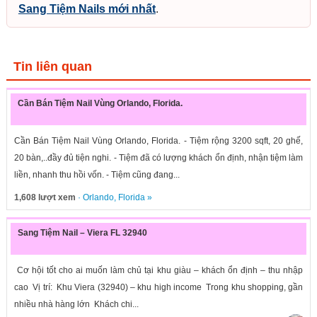
Sang Tiệm Nails mới nhất
.
Tin liên quan
Cần Bán Tiệm Nail Vùng Orlando, Florida.
Cần Bán Tiệm Nail Vùng Orlando, Florida. - Tiệm rộng 3200 sqft, 20 ghế,
20 bàn,..đầy đủ tiện nghi. - Tiệm đã có lượng khách ổn định, nhận tiệm làm
liền, nhanh thu hồi vốn. - Tiệm cũng đang...
1,608 lượt xem
·
Orlando
,
Florida
»
Sang Tiệm Nail – Viera FL 32940
Cơ hội tốt cho ai muốn làm chủ tại khu giàu – khách ổn định – thu nhập
cao Vị trí: Khu Viera (32940) – khu high income Trong khu shopping, gần
nhiều nhà hàng lớn Khách chi...