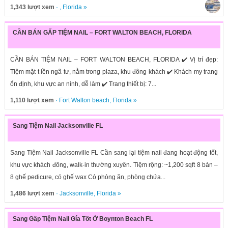
1,343 lượt xem
· ,
Florida
»
CẦN BÁN GẤP TIỆM NAIL – FORT WALTON BEACH, FLORIDA
CẦN BÁN TIỆM NAIL – FORT WALTON BEACH, FLORIDA ✔️ Vị trí đẹp:
Tiệm mặt t iền ngã tư, nằm trong plaza, khu đông khách ✔️ Khách my trang
ổn định, khu vực an ninh, dễ làm ✔️ Trang thiết bị: 7...
1,110 lượt xem
·
Fort Walton beach
,
Florida
»
Sang Tiệm Nail Jacksonville FL
Sang Tiệm Nail Jacksonville FL Cần sang lại tiệm nail đang hoạt động tốt,
khu vực khách đông, walk-in thường xuyên. Tiệm rộng: ~1,200 sqft 8 bàn –
8 ghế pedicure, có ghế wax Có phòng ăn, phòng chứa...
1,486 lượt xem
·
Jacksonville
,
Florida
»
Sang Gấp Tiệm Nail Gía Tốt Ở Boynton Beach FL