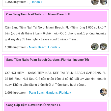
1,354 lượt xem
· ,
Florida
»
Cần Sang Tiệm Nail Tại North Miami Beach, FL
Cần Sang Tiệm Nail Tại North Miami Beach, FL - Tiệm rộng 1.000 sqft, có 7
bàn (có thể để thêm 2 bàn), 6 ghế mới. - Có 1 phòng wat, 1 phòng ăn, máy
giặt sấy đầy đủ tiện nghi. - Lease cond 5 năm. - Tiệm...
1,384 lượt xem
·
Miami Beach
,
Florida
»
Sang Tiệm Nails Palm Beach Gardens, Florida - Income Tốt
CƠ HỘI HIẾM – SANG TIỆM NAIL ĐẸP TẠI PALM BEACH GARDENS, FL
33408 Fleur Nail Spa Chỉ cần nhận tiệm là có thể bắt tay vào kinh doanh
ngay! Không cần đầu tư thêm thiết bị Tiệm đang hoạt động...
1,096 lượt xem
·
Palm Beach Gardens
,
Florida
»
Sang Gấp Tiệm Davi Nails Ở Naples FL