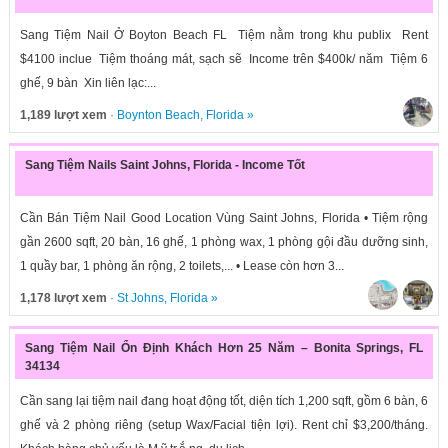
Sang Tiệm Nail Ở Boyton Beach FL Tiệm nằm trong khu publix Rent
$4100 inclue Tiệm thoáng mát, sạch sẽ Income trên $400k/ năm Tiệm 6
ghế, 9 bàn Xin liên lạc:...
1,189 lượt xem
·
Boynton Beach
,
Florida
»
Sang Tiệm Nails Saint Johns, Florida - Income Tốt
Cần Bán Tiệm Nail Good Location Vùng Saint Johns, Florida • Tiệm rộng
gần 2600 sqft, 20 bàn, 16 ghế, 1 phòng wax, 1 phòng gội đầu dưỡng sinh,
1 quầy bar, 1 phòng ăn rộng, 2 toilets,... • Lease còn hơn 3...
1,178 lượt xem
·
St Johns
,
Florida
»
Sang Tiệm Nail Ổn Định Khách Hơn 25 Năm – Bonita Springs, FL
34134
Cần sang lại tiệm nail đang hoạt động tốt, diện tích 1,200 sqft, gồm 6 bàn, 6
ghế và 2 phòng riêng (setup Wax/Facial tiện lợi). Rent chỉ $3,200/tháng.