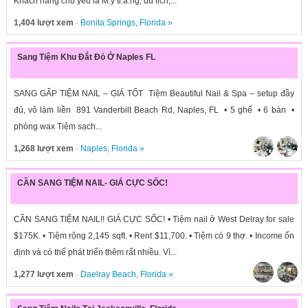
Khách hàng chủ yếu là M.ỹ tr.ắ.ng, du lịch,...
1,404 lượt xem
·
Bonita Springs
,
Florida
»
Sang Tiệm Khu Đắt Đỏ Ở Naples FL
SANG GẤP TIỆM NAIL – GIÁ TỐT Tiệm Beautiful Nail & Spa – setup đầy
đủ, vô làm liền 891 Vanderbilt Beach Rd, Naples, FL • 5 ghế • 6 bàn •
phòng wax Tiệm sạch...
1,268 lượt xem
·
Naples
,
Florida
»
CẦN SANG TIỆM NAIL- GIÁ CỰC SỐC!
CẦN SANG TIỆM NAIL!! GIÁ CỰC SỐC! • Tiệm nail ở West Delray for sale
$175K. • Tiệm rộng 2,145 sqft. • Rent $11,700. • Tiệm có 9 thợ. • Income ổn
định và có thể phát triển thêm rất nhiều. Vì...
1,277 lượt xem
·
Daelray Beach
,
Florida
»