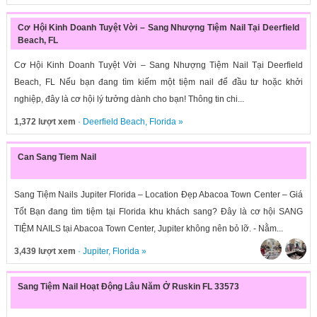
Cơ Hội Kinh Doanh Tuyệt Vời – Sang Nhượng Tiệm Nail Tại Deerfield
Beach, FL
Cơ Hội Kinh Doanh Tuyệt Vời – Sang Nhượng Tiệm Nail Tại Deerfield
Beach, FL Nếu bạn đang tìm kiếm một tiệm nail để đầu tư hoặc khởi
nghiệp, đây là cơ hội lý tưởng dành cho bạn! Thông tin chi...
1,372 lượt xem
·
Deerfield Beach
,
Florida
»
Can Sang Tiem Nail
Sang Tiệm Nails Jupiter Florida – Location Đẹp Abacoa Town Center – Giá
Tốt Bạn đang tìm tiệm tại Florida khu khách sang? Đây là cơ hội SANG
TIỆM NAILS tại Abacoa Town Center, Jupiter không nên bỏ lỡ. - Nằm...
3,439 lượt xem
·
Jupiter
,
Florida
»
Sang Tiệm Nail Hoạt Động Lâu Năm Ở Ruskin FL 33573