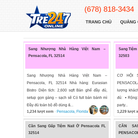
(678) 818-3434
TRANG CHỦ
QUẢNG 
Sang Nhượng Nhà Hàng Việt Nam –
Sang Tiệm 
Pensacola, FL 32514
32503
Sang Nhượng Nhà Hàng Việt Nam –
CƠ HỘI 
Pensacola, FL 32514 Nhà hàng: Eurasian
PENSACOLA, 
Bistro Diện tích: 2,600 sqft Bàn ghế đầy đủ,
lượng khách
setup gọn gàng – sạch sẽ Có full bán bánh mì
đủ: • Rộng:
Đầy đủ toàn bộ đồ dùng &...
party...
1,234 lượt xem
·
Pensacola
,
Florida
»
1,229 lượt
Cần Sang Gấp Tiệm Nail Ở Pensacola FL
CẦN SA
32514
PENSACOL