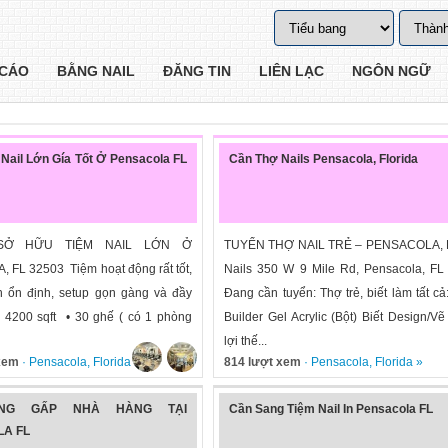
CÁO
BẰNG NAIL
ĐĂNG TIN
LIÊN LẠC
NGÔN NGỮ
Nail Lớn Gía Tốt Ở Pensacola FL
Cần Thợ Nails Pensacola, Florida
SỞ HỮU TIỆM NAIL LỚN Ở
TUYỂN THỢ NAIL TRẺ – PENSACOLA, 
FL 32503 Tiệm hoạt động rất tốt,
Nails 350 W 9 Mile Rd, Pensacola, FL
 ổn định, setup gọn gàng và đầy
Đang cần tuyển: Thợ trẻ, biết làm tất cả
 4200 sqft • 30 ghế ( có 1 phòng
Builder Gel Acrylic (Bột) Biết Design/Vẽ
lợi thế...
 xem
·
Pensacola
,
Florida
»
814 lượt xem
·
Pensacola
,
Florida
»
NG GẤP NHÀ HÀNG TẠI
Cần Sang Tiệm Nail In Pensacola FL
A FL