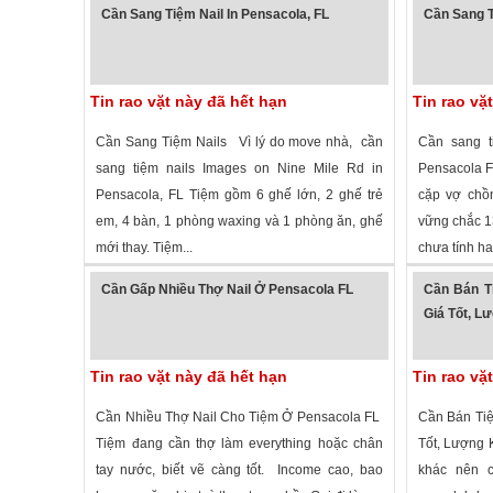
Cần Sang Tiệm Nail In Pensacola, FL
Cần Sang T
Tin rao vặt này đã hết hạn
Tin rao vặ
Cần Sang Tiệm Nails Vì lý do move nhà, cần
Cần sang ti
sang tiệm nails Images on Nine Mile Rd in
Pensacola FL
Pensacola, FL Tiệm gồm 6 ghế lớn, 2 ghế trẻ
cặp vợ chồn
em, 4 bàn, 1 phòng waxing và 1 phòng ăn, ghế
vững chắc 13
mới thay. Tiệm...
chưa tính hai
3,784 lượt xem
·
Pensacola
,
Florida
»
2,559 lượt
Cần Gấp Nhiều Thợ Nail Ở Pensacola FL
Cần Bán Ti
Giá Tốt, L
Tin rao vặt này đã hết hạn
Tin rao vặ
Cần Nhiều Thợ Nail Cho Tiệm Ở Pensacola FL
Cần Bán Tiệ
Tiệm đang cần thợ làm everything hoặc chân
Tốt, Lượng K
tay nước, biết vẽ càng tốt. Income cao, bao
khác nên c