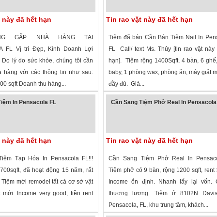
t này đã hết hạn
Tin rao vặt này đã hết hạn
NG GẤP NHÀ HÀNG TẠI
Tiệm đã bán Cần Bán Tiệm Nail In Pen
FL Vị trí Đẹp, Kinh Doanh Lợi
FL Call/ text Ms. Thủy [tin rao vặt này
Do lý do sức khỏe, chúng tôi cần
hạn]. Tiệm rộng 1400Sqft, 4 bàn, 6 ghế
à hàng với các thông tin như sau:
baby, 1 phòng wax, phòng ăn, máy giặt 
400 sqft Doanh thu hàng...
đầy đủ. Giá...
 xem
·
Pensacola
,
Florida
»
2,563 lượt xem
·
Pensacola
,
Florida
»
iệm In Pensacola FL
Cần Sang Tiệm Phở Real In Pensacola
t này đã hết hạn
Tin rao vặt này đã hết hạn
iệm Tạp Hóa In Pensacola FL!!!
Cần Sang Tiệm Phở Real In Pensac
700sqft, đã hoạt động 15 năm, rất
Tiệm phở có 9 bàn, rộng 1200 sqft, rent
 Tiệm mới remodel tất cả cơ sở vật
Income ổn định. Nhanh lấy lại vốn. 
t mới. Income very good, tiền rent
thương lượng. Tiệm ở 8102N Davi
Pensacola, FL, khu trung tâm, khách...
 xem
·
Pensacola
,
Florida
»
2,074 lượt xem
·
Pensacola
,
Florida
»