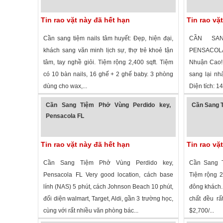
Tin rao vặt này đã hết hạn
Tin rao vặ
Cần sang tiệm nails tâm huyết: Đẹp, hiện đại,
CẦN SA
khách sang văn minh lịch sự, thợ trẻ khoẻ tận
PENSACOLA 
tâm, tay nghề giỏi. Tiệm rộng 2,400 sqft. Tiệm
Nhuận Cao! 
có 10 bàn nails, 16 ghế + 2 ghế baby. 3 phòng
sang lại nh
dùng cho wax,...
Diện tích: 1
1,639 lượt xem
·
Pensacola
,
Florida
»
1,360 lượt
Cần Sang Tiệm Phở Vùng Perdido key,
Cần Sang T
Pensacola FL
Tin rao vặt này đã hết hạn
Tin rao vặ
Cần Sang Tiệm Phở Vùng Perdido key,
Cần Sang T
Pensacola FL Very good location, cách base
Tiệm rộng 2
lính (NAS) 5 phút, cách Johnson Beach 10 phút,
đông khách.
đối diện walmart, Target, Aldi, gần 3 trường học,
chất đều rấ
cùng với rất nhiều văn phòng bác...
$2,700/...
1,878 lượt xem
·
Pensacola
,
Florida
»
2,783 lượt