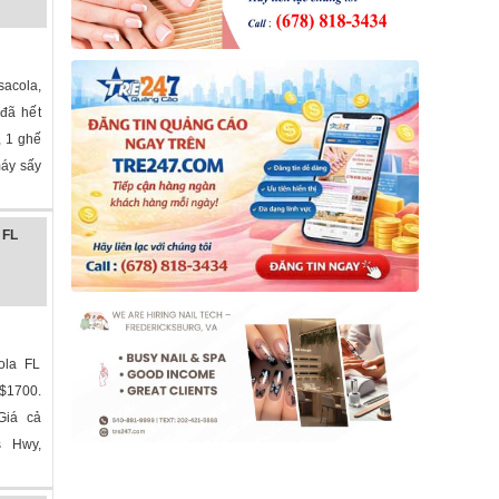
sacola,
 đã hết
, 1 ghế
máy sấy
 FL
ola FL
 $1700.
Giá cả
s Hwy,