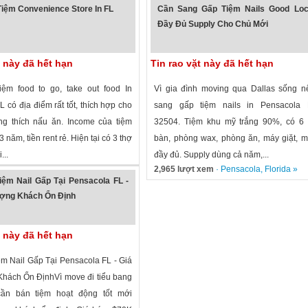
iệm Convenience Store In FL
Cần Sang Gấp Tiệm Nails Good Loca
Đầy Đủ Supply Cho Chủ Mới
t này đã hết hạn
Tin rao vặt này đã hết hạn
ệm food to go, take out food In
Vì gia đình moving qua Dallas sống n
 có địa điểm rất tốt, thích hợp cho
sang gấp tiệm nails in Pensacola F
g thích nấu ăn. Income của tiệm
32504. Tiệm khu mỹ trắng 90%, có 6 
 năm, tiền rent rẻ. Hiện tại có 3 thợ
bàn, phòng wax, phòng ăn, máy giặt, 
...
đầy đủ. Supply dùng cả năm,...
 xem
·
Pensacola
,
Florida
»
2,965 lượt xem
·
Pensacola
,
Florida
»
ệm Nail Gấp Tại Pensacola FL -
ượng Khách Ổn Định
t này đã hết hạn
m Nail Gấp Tại Pensacola FL - Giá
hách Ổn Định​ Vì move đi tiểu bang
ần bán tiệm hoạt động tốt mới