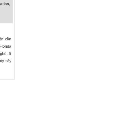
tion,
ên cần
lorida
ghế, 6
máy sấy