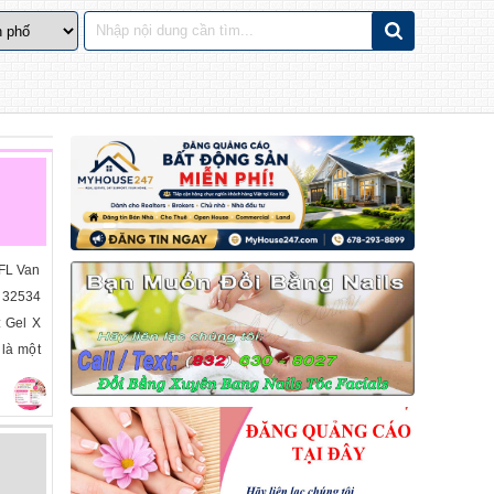
FL Van
 32534
: Gel X
 là một