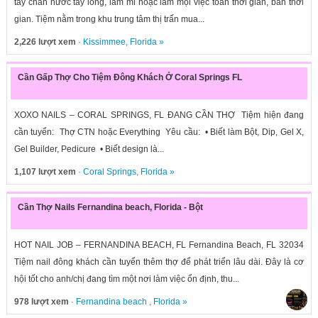
tay chân nước tẩy lông, làm mi hoặc làm mọi việc toàn thời gian, bán thời
gian. Tiệm nằm trong khu trung tâm thị trấn mua...
2,226 lượt xem
·
Kissimmee
,
Florida
»
Cần Gấp Thợ Cho Tiệm Đông Khách Ở Coral Springs FL
XOXO NAILS – CORAL SPRINGS, FL ĐANG CẦN THỢ Tiệm hiện đang
cần tuyển: Thợ CTN hoặc Everything Yêu cầu: • Biết làm Bột, Dip, Gel X,
Gel Builder, Pedicure • Biết design là...
1,107 lượt xem
·
Coral Springs
,
Florida
»
Cần Thợ Nails Fernandina beach, Florida - Bột
HOT NAIL JOB – FERNANDINA BEACH, FL Fernandina Beach, FL 32034
Tiệm nail đông khách cần tuyển thêm thợ để phát triển lâu dài. Đây là cơ
hội tốt cho anh/chị đang tìm một nơi làm việc ổn định, thu...
978 lượt xem
·
Fernandina beach
,
Florida
»