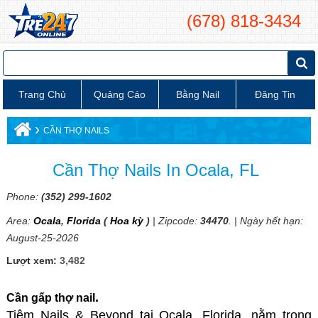
(678) 818-3434
Trang Chủ
Quảng Cáo
Bằng Nail
Đăng Tin
›
CẦN THỢ NAILS
Cần Thợ Nails In Ocala, FL
Phone:
(352) 299-1602
Area:
Ocala
,
Florida
(
Hoa kỳ
)
| Zipcode:
34470
. | Ngày hết hạn:
August-25-2026
Lượt xem:
3,482
.
Cần gấp thợ nail
Tiệm Nails & Beyond tại Ocala, Florida, nằm trong