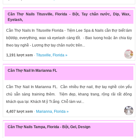
Cần Thợ Nails Titusville, Florida - Bột, Tay chân nước, Dip, Wax,
Eyelash,
Cần Thợ Nails In Titusville Florida - Tiệm Lee Spa & Nails cần thợ biết làm
bột/dip, everything, wax và eyelash càng tốt. - Bao luong hoặc ăn chia tùy
theo tay nghề - Lương thợ tay chân nước trên...
1,191 lượt xem
·
Titusville
,
Florida
»
Cần Thợ Nail In Marianna FL
Cần Thợ Nail In Marianna FL. Cần nhiều thợ nail, thợ tay nghề còn yếu
chủ sẵn sàng training thêm. Tiệm đẹp, khang trang, rộng rãi rất đông
khách qua lại. Khách M.ỹ Tr.ắng. Chỗ làm vui...
4,407 lượt xem
·
Marianna
,
Florida
»
Cần Thợ Nails Tampa, Florida - Bột, Gel, Design