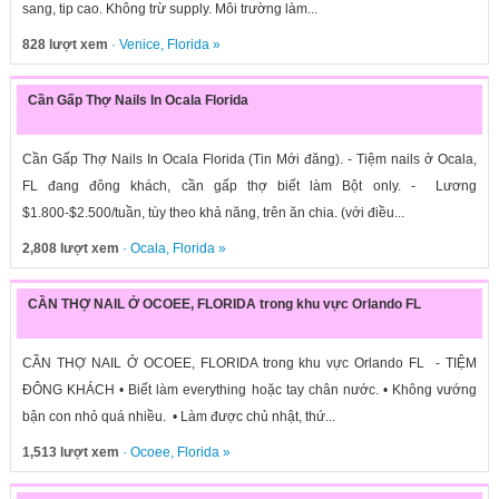
sang, tip cao. Không trừ supply. Môi trường làm...
828 lượt xem
·
Venice
,
Florida
»
Cần Gấp Thợ Nails In Ocala Florida
Cần Gấp Thợ Nails In Ocala Florida (Tin Mới đăng). - Tiệm nails ở Ocala,
FL đang đông khách, cần gấp thợ biết làm Bột only. - Lương
$1.800-$2.500/tuần, tùy theo khả năng, trên ăn chia. (với điều...
2,808 lượt xem
·
Ocala
,
Florida
»
CẦN THỢ NAIL Ở OCOEE, FLORIDA trong khu vực Orlando FL
CẦN THỢ NAIL Ở OCOEE, FLORIDA trong khu vực Orlando FL - TIỆM
ĐÔNG KHÁCH • Biết làm everything hoặc tay chân nước. • Không vướng
bận con nhỏ quá nhiều. • Làm được chủ nhật, thứ...
1,513 lượt xem
·
Ocoee
,
Florida
»