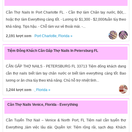
Cần Thợ Nails In Port Charlotte FL. - Cần thợ làm Chân tay nước, Bột,...
hoặc thợ làm Everything càng tốt. - Lương từ $1,300 - $2,000/tuần tùy theo
khả năng. Tips hậu. - Chỗ làm vui vẻ thoải mái. -...
2,191 lượt xem
·
Port Charlotle
,
Florida
»
Tiệm Đông Khách Cần Gấp Thợ Nails In Petersburg FL
CẦN GẤP THỢ NAILS - PETERSBURG FL 33713 Tiệm đông khách đang
cần thợ nails biết làm tay chân nước or biết làm everything càng tốt. Bao
lương or ăn chia tùy theo khả năng. Chủ hỗ trợ nhiệt tình...
1,244 lượt xem
· ,
Florida
»
Cần Thợ Nails Venice, Florida - Everything
Cần Tuyển Thợ Nail – Venice & North Port, FL Tiệm nail cần tuyển thợ
Everything ,làm việc lâu dài. Quyền lợi: Tiệm rộng rãi, sạch đẹp. Khách