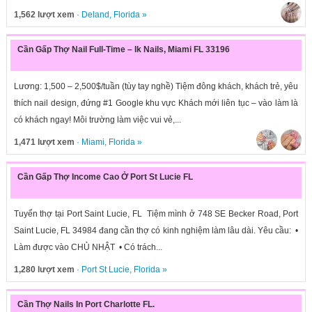
1,562 lượt xem
·
Deland
,
Florida
»
Cần Gấp Thợ Nail Full-Time – Ik Nails, Miami FL 33196
Lương: 1,500 – 2,500$/tuần (tùy tay nghề) Tiệm đông khách, khách trẻ, yêu
thích nail design, đứng #1 Google khu vực Khách mới liên tục – vào làm là
có khách ngay! Môi trường làm việc vui vẻ,...
1,471 lượt xem
·
Miami
,
Florida
»
Cần Gấp Thợ Income Cao Ở Port St Lucie FL
Tuyển thợ tại Port Saint Lucie, FL Tiệm mình ở 748 SE Becker Road, Port
Saint Lucie, FL 34984 đang cần thợ có kinh nghiệm làm lâu dài. Yêu cầu: •
Làm được vào CHỦ NHẬT • Có trách...
1,280 lượt xem
·
Port St Lucie
,
Florida
»
Cần Thợ Nails In Port Charlotte FL.