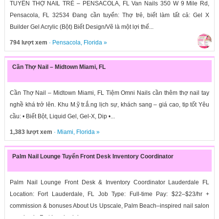
TUYỂN THỢ NAIL TRẺ – PENSACOLA, FL Van Nails 350 W 9 Mile Rd,
Pensacola, FL 32534 Đang cần tuyển: Thợ trẻ, biết làm tất cả: Gel X
Builder Gel Acrylic (Bột) Biết Design/Vẽ là một lợi thế...
794 lượt xem
·
Pensacola
,
Florida
»
Cần Thợ Nail – Midtown Miami, FL
Cần Thợ Nail – Midtown Miami, FL Tiệm Omni Nails cần thêm thợ nail tay
nghề khá trở lên. Khu M.ỹ tr.ắ.ng lịch sự, khách sang – giá cao, tip tốt Yêu
cầu: • Biết Bột, Liquid Gel, Gel-X, Dip •...
1,383 lượt xem
·
Miami
,
Florida
»
Palm Nail Lounge Tuyển Front Desk Inventory Coordinator
Palm Nail Lounge Front Desk & Inventory Coordinator Lauderdale FL
Location: Fort Lauderdale, FL Job Type: Full-time Pay: $22–$23/hr +
commission & bonuses About Us Upscale, Palm Beach–inspired nail salon
opening in Fort Lauderdale....