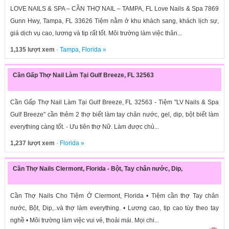
LOVE NAILS & SPA – CẦN THỢ NAIL – TAMPA, FL Love Nails & Spa 7869
Gunn Hwy, Tampa, FL 33626 Tiệm nằm ở khu khách sang, khách lịch sự,
giá dịch vụ cao, lương và tip rất tốt. Môi trường làm việc thân...
1,135 lượt xem
·
Tampa
,
Florida
»
Cần Gấp Thợ Nail Làm Tại Gulf Breeze, FL 32563
Cần Gấp Thợ Nail Làm Tại Gulf Breeze, FL 32563 - Tiệm "LV Nails & Spa
Gulf Breeze" cần thêm 2 thợ biết làm tay chân nước, gel, dip, bột biết làm
everything càng tốt. - Ưu tiên thợ Nữ. Làm được chủ...
1,237 lượt xem
·
Florida
»
Cần Thợ Nails Clermont, Florida - Bột, Tay chân nước, Dip,
Cần Thợ Nails Cho Tiệm Ở Clermont, Florida • Tiệm cần thợ Tay chân
nước, Bột, Dip,..và thợ làm everything. • Lương cao, tip cao tùy theo tay
nghề • Môi trường làm việc vui vẻ, thoải mái. Mọi chi...