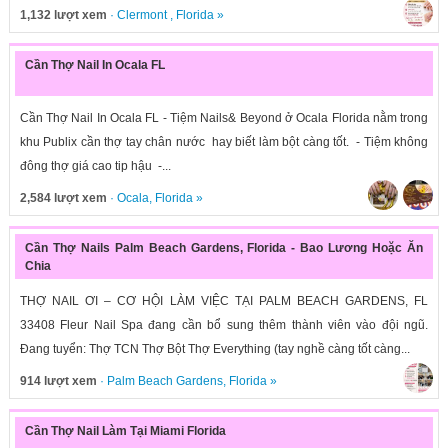
1,132 lượt xem
·
Clermont
,
Florida
»
Cần Thợ Nail In Ocala FL
Cần Thợ Nail In Ocala FL - Tiệm Nails& Beyond ở Ocala Florida nằm trong
khu Publix cần thợ tay chân nước hay biết làm bột càng tốt. - Tiệm không
đông thợ giá cao tip hậu -...
2,584 lượt xem
·
Ocala
,
Florida
»
Cần Thợ Nails Palm Beach Gardens, Florida - Bao Lương Hoặc Ăn
Chia
THỢ NAIL ƠI – CƠ HỘI LÀM VIỆC TẠI PALM BEACH GARDENS, FL
33408 Fleur Nail Spa đang cần bổ sung thêm thành viên vào đội ngũ.
Đang tuyển: Thợ TCN Thợ Bột Thợ Everything (tay nghề càng tốt càng...
914 lượt xem
·
Palm Beach Gardens
,
Florida
»
Cần Thợ Nail Làm Tại Miami Florida