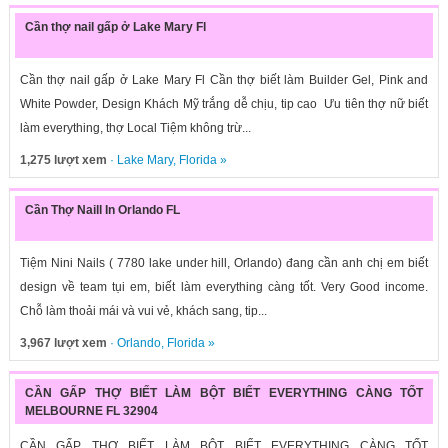
Cần thợ nail gấp ở Lake Mary Fl
Cần thợ nail gấp ở Lake Mary Fl Cần thợ biết làm Builder Gel, Pink and
White Powder, Design Khách Mỹ trắng dễ chịu, tip cao Ưu tiên thợ nữ biết
làm everything, thợ Local Tiệm không trừ...
1,275 lượt xem
·
Lake Mary
,
Florida
»
Cần Thợ Naill In Orlando FL
Tiệm Nini Nails ( 7780 lake under hill, Orlando) đang cần anh chị em biết
design về team tụi em, biết làm everything càng tốt. Very Good income.
Chỗ làm thoải mái và vui vẻ, khách sang, tip...
3,967 lượt xem
·
Orlando
,
Florida
»
CẦN GẤP THỢ BIẾT LÀM BỘT BIẾT EVERYTHING CÀNG TỐT
MELBOURNE FL 32904
CẦN GẤP THỢ BIẾT LÀM BỘT BIẾT EVERYTHING CÀNG TỐT