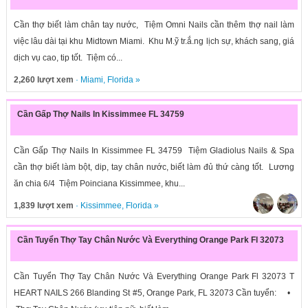
Cần thợ biết làm chân tay nước, Tiệm Omni Nails cần thêm thợ nail làm
việc lâu dài tại khu Midtown Miami. Khu M.ỹ tr.ắ.ng lịch sự, khách sang, giá
dịch vụ cao, tip tốt. Tiệm có...
2,260 lượt xem
·
Miami
,
Florida
»
Cần Gấp Thợ Nails In Kissimmee FL 34759
Cần Gấp Thợ Nails In Kissimmee FL 34759 Tiệm Gladiolus Nails & Spa
cần thợ biết làm bột, dip, tay chân nước, biết làm đủ thứ càng tốt. Lương
ăn chia 6/4 Tiệm Poinciana Kissimmee, khu...
1,839 lượt xem
·
Kissimmee
,
Florida
»
Cần Tuyển Thợ Tay Chân Nước Và Everything Orange Park Fl 32073
Cần Tuyển Thợ Tay Chân Nước Và Everything Orange Park Fl 32073 T
HEART NAILS 266 Blanding St #5, Orange Park, FL 32073 Cần tuyển: •