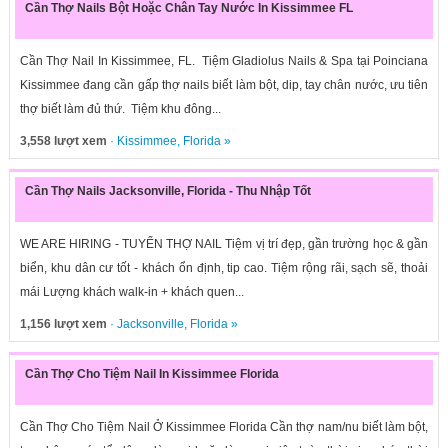
Cần Thợ Nails Bột Hoặc Chân Tay Nước In Kissimmee FL
Cần Thợ Nail In Kissimmee, FL. Tiệm Gladiolus Nails & Spa tại Poinciana
Kissimmee đang cần gấp thợ nails biết làm bột, dip, tay chân nước, ưu tiên
thợ biết làm đủ thứ. Tiệm khu đông...
3,558 lượt xem
·
Kissimmee
,
Florida
»
Cần Thợ Nails Jacksonville, Florida - Thu Nhập Tốt
WE ARE HIRING - TUYỂN THỢ NAIL Tiệm vị trí đẹp, gần trường học & gần
biển, khu dân cư tốt - khách ổn định, tip cao. Tiệm rộng rãi, sạch sẽ, thoải
mái Lượng khách walk-in + khách quen...
1,156 lượt xem
·
Jacksonville
,
Florida
»
Cần Thợ Cho Tiệm Nail In Kissimmee Florida
Cần Thợ Cho Tiệm Nail Ở Kissimmee Florida Cần thợ nam/nu biết làm bột,