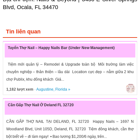
Blvd, Ocala, FL 34470
Tin liên quan
Tuyển Thợ Nail – Happy Nails Bar (Under New Management)
Tiệm mới quản lý – Remodel & Upgrade toàn bộ Môi trường làm việc
chuyên nghiệp – thân thiện – lâu dài Location cực đẹp – nằm giữa 2 khu
chợ Publix, khu đông khách Giá...
1,182 lượt xem
·
Augustine
,
Florida
»
Cần Gấp Thợ Nail Ở Deland FL 32720
CẦN GẤP THỢ NAIL TẠI DELAND, FL 32720 Happy Nails – 1697 N
Woodland Blvd, Unit 105D, Deland, FL 32720 Tiệm đông khách, cần thợ
bột biết vẽ – đi làm ngay! • Bao lương $1,200/6 ngày, trên...