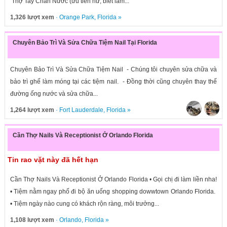
Thợ Tay Chân Nước (ưu tiên nữ, biết làm...
1,326 lượt xem
·
Orange Park
,
Florida
»
Chuyên Bảo Trì Và Sửa Chữa Tiệm Nail Tại Florida
Chuyên Bảo Trì Và Sửa Chữa Tiệm Nail - Chúng tôi chuyên sửa chữa và
bảo trì ghế làm móng tại các tiệm nail. - Đồng thời cũng chuyên thay thế
đường ống nước và sửa chữa...
1,264 lượt xem
·
Fort Lauderdale
,
Florida
»
Cần Thợ Nails Và Receptionist Ở Orlando Florida
Tin rao vặt này đã hết hạn
Cần Thợ Nails Và Receptionist Ở Orlando Florida • Gọi chị đi làm liền nha!
• Tiệm nằm ngay phố đi bộ ăn uống shopping dowwtown Orlando Florida.
• Tiệm ngày nào cung có khách rộn ràng, môi trưởng...
1,108 lượt xem
·
Orlando
,
Florida
»