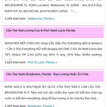
MELBOURNE FL 32904 Location: Melbourne, FL 32904 – khu M-ỹ tr-ắng,
khách lịch sự, giá nail cao, good location Lương: • ...
1,345 lượt xem
·
Melbourne
,
Florida
»
Cần Thợ Nail Lương Cao In Port Saint Lucie Florida
MANAGER MỚI (Tiệm mới sang) Cần Gấp Thợ Everything (Bột & designs)
– Cần 2 Thợ Everything NỮ biết designs INCOME CAO. 6k-8k/M (chưa tính
TIP). Khách TIP CAO (20% up) 65% Tr ang. 35% Màu. Nhiều parking,
Nhiều...
1,523 lượt xem
·
Port St Lucie
,
Florida
»
Cần Thợ Nails Bradenton, Florida - Bao Lương Hoặc Ăn Chia
NOVA NAILS & BOUTIQUE BY GLITZ CẦN THỢ NAILS LÀM LÂU DÀI -
BRADENTON FL!!! Tiệm mới mở cần nhiều thợ nails nữ biết làm chân tay
nước or biết làm everything càng tốt Bao lương or ăn chia tùy theo khả...
1,187 lượt xem
·
Bradenton
,
Florida
»