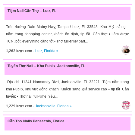
Tiệm Nail Cần Thợ – Lutz, FL
Trên đường Dale Mabry Hwy, Tampa / Lutz, FL 33548 Khu M.ỹ tr.ắ.ng –
nằm trong shopping center, khách ổn định, tip tốt Cần thợ: • Làm được
TCN, bột, everything càng tốt • Thợ full-time/ part...
1,262 lượt xem
·
Lutz
,
Florida
»
Tuyển Thợ Nail – Khu Publix, Jacksonville, FL
Địa chỉ: 11341 Normandy Blvd, Jacksonville, FL 32221 Tiệm nằm trong
khu Publix, khu vực đông khách Khách sang, giá service cao – tip tốt Cần
tuyển: • Thợ nail full-time Yêu...
1,229 lượt xem
·
Jacksonville
,
Florida
»
Cần Thợ Nails Pensacola, Florida