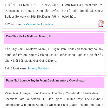
TUYỂN THỢ NAIL TRẺ – PENSACOLA, FL Van Nails 350 W 9 Mile Rd,
Pensacola, FL 32534 Đang cần tuyển: Thợ trẻ, biết làm tất cả: Gel X
Builder Gel Acrylic (Bột) Biết Design/Vẽ là một lợi thế...
852 lượt xem
·
Pensacola
,
Florida
»
Cần Thợ Nail – Midtown Miami, FL
Cần Thợ Nail – Midtown Miami, FL Tiệm Omni Nails cần thêm thợ nail tay
nghề khá trở lên. Khu M.ỹ tr.ắ.ng lịch sự, khách sang – giá cao, tip tốt Yêu
cầu: • Biết Bột, Liquid Gel, Gel-X, Dip •...
1,445 lượt xem
·
Miami
,
Florida
»
Palm Nail Lounge Tuyển Front Desk Inventory Coordinator
Palm Nail Lounge Front Desk & Inventory Coordinator Lauderdale FL
Location: Fort Lauderdale, FL Job Type: Full-time Pay: $22–$23/hr +
commission & bonuses About Us Upscale, Palm Beach–inspired nail salon