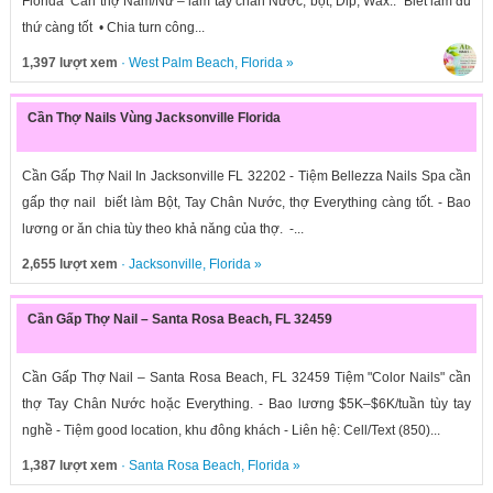
Florida Cần thợ Nam/Nữ – làm tay chân Nước, bột, Dip, Wax.. Biết làm đủ
thứ càng tốt • Chia turn công...
1,397 lượt xem
·
West Palm Beach
,
Florida
»
Cần Thợ Nails Vùng Jacksonville Florida
Cần Gấp Thợ Nail In Jacksonville FL 32202 - Tiệm Bellezza Nails Spa cần
gấp thợ nail biết làm Bột, Tay Chân Nước, thợ Everything càng tốt. - Bao
lương or ăn chia tùy theo khả năng của thợ. -...
2,655 lượt xem
·
Jacksonville
,
Florida
»
Cần Gấp Thợ Nail – Santa Rosa Beach, FL 32459
Cần Gấp Thợ Nail – Santa Rosa Beach, FL 32459 Tiệm "Color Nails" cần
thợ Tay Chân Nước hoặc Everything. - Bao lương $5K–$6K/tuần tùy tay
nghề - Tiệm good location, khu đông khách - Liên hệ: Cell/Text (850)...
1,387 lượt xem
·
Santa Rosa Beach
,
Florida
»