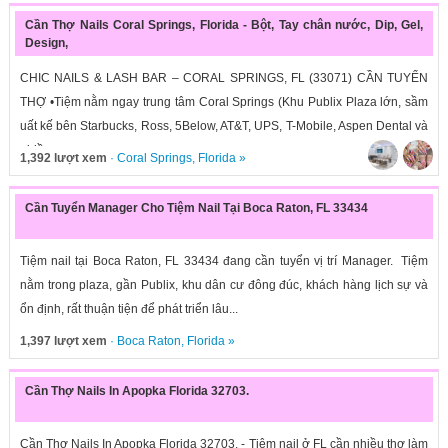
Cần Thợ Nails Coral Springs, Florida - Bột, Tay chân nước, Dip, Gel,
Design,
CHIC NAILS & LASH BAR – CORAL SPRINGS, FL (33071) CẦN TUYỂN
THỢ •Tiệm nằm ngay trung tâm Coral Springs (Khu Publix Plaza lớn, sầm
uất kế bên Starbucks, Ross, 5Below, AT&T, UPS, T-Mobile, Aspen Dental và
nhiều...
1,392 lượt xem
·
Coral Springs
,
Florida
»
Cần Tuyển Manager Cho Tiệm Nail Tại Boca Raton, FL 33434
Tiệm nail tại Boca Raton, FL 33434 đang cần tuyển vị trí Manager. Tiệm
nằm trong plaza, gần Publix, khu dân cư đông đúc, khách hàng lịch sự và
ổn định, rất thuận tiện để phát triển lâu...
1,397 lượt xem
·
Boca Raton
,
Florida
»
Cần Thợ Nails In Apopka Florida 32703.
Cần Thợ Nails In Apopka Florida 32703. - Tiệm nail ở FL cần nhiều thợ làm