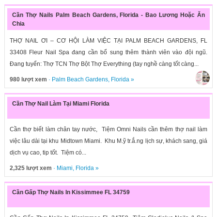
Cần Thợ Nails Palm Beach Gardens, Florida - Bao Lương Hoặc Ăn
Chia
THỢ NAIL ƠI – CƠ HỘI LÀM VIỆC TẠI PALM BEACH GARDENS, FL
33408 Fleur Nail Spa đang cần bổ sung thêm thành viên vào đội ngũ.
Đang tuyển: Thợ TCN Thợ Bột Thợ Everything (tay nghề càng tốt càng...
980 lượt xem
·
Palm Beach Gardens
,
Florida
»
Cần Thợ Nail Làm Tại Miami Florida
Cần thợ biết làm chân tay nước, Tiệm Omni Nails cần thêm thợ nail làm
việc lâu dài tại khu Midtown Miami. Khu M.ỹ tr.ắ.ng lịch sự, khách sang, giá
dịch vụ cao, tip tốt. Tiệm có...
2,325 lượt xem
·
Miami
,
Florida
»
Cần Gấp Thợ Nails In Kissimmee FL 34759