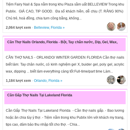
Tiệm Fairy Nail & Spa nằm trong khu Plaza sầm uất BELLEVIEW Trong khu
Publix. GIÁ CAO, TIP GOOD. Đa số khách hiền, dễ chịu (T. RẮNG 90%)
Chủ trẻ, hoà đồng, chia turn công bằng, không...
2,064 lượt xem
·
Belleview
,
Florida
»
Cần Thợ Nails Orlando, Florida - Bột, Tay chân nước, Dip, Gel, Wax,
CẦN THỢ NAILS - ORLANDO/ WINTER GARDEN FLORIDA Cần thợ nails
biết làm: Tay chân nước, có kinh nghiệm gel X, buider gel, poly gel, acrylic
wax, dipping ... biết làm everything càng tốt Full-time/part time Làm...
1,184 lượt xem
·
Orlando
,
Florida
»
Cần Gấp Thợ Nails Tại Lakeland Florida
Cần Gấp Thợ Nails Tại Lakeland Florida - Cần thợ nails gấp. - Bao lương
hoặc ăn chia tùy ý thợ. - Tiệm nằm trong khu Publix lớn với khách my trang,
tips cao, đảm bảo thu nhập tốt cho thợ. - Chia...