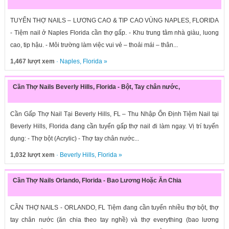
TUYỂN THỢ NAILS – LƯƠNG CAO & TIP CAO VÙNG NAPLES, FLORIDA
- Tiệm nail ở Naples Florida cần thợ gấp. - Khu trung tâm nhà giàu, luong
cao, tip hậu. - Môi trường làm việc vui vẻ – thoải mái – thân...
1,467 lượt xem
·
Naples
,
Florida
»
Cần Thợ Nails Beverly Hills, Florida - Bột, Tay chân nước,
Cần Gấp Thợ Nail Tại Beverly Hills, FL – Thu Nhập Ổn Định Tiệm Nail tại
Beverly Hills, Florida đang cần tuyển gấp thợ nail đi làm ngay. Vị trí tuyển
dụng: - Thợ bột (Acrylic) - Thợ tay chân nước...
1,032 lượt xem
·
Beverly Hills
,
Florida
»
Cần Thợ Nails Orlando, Florida - Bao Lương Hoặc Ăn Chia
CẦN THỢ NAILS - ORLANDO, FL Tiệm đang cần tuyển nhiều thợ bột, thợ
tay chân nước (ăn chia theo tay nghề) và thợ everything (bao lương