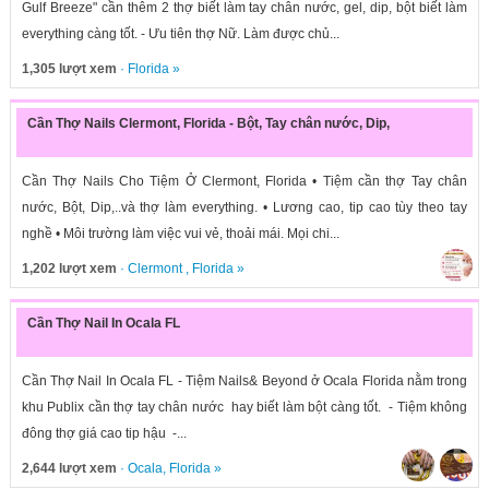
Gulf Breeze" cần thêm 2 thợ biết làm tay chân nước, gel, dip, bột biết làm
everything càng tốt. - Ưu tiên thợ Nữ. Làm được chủ...
1,305 lượt xem
·
Florida
»
Cần Thợ Nails Clermont, Florida - Bột, Tay chân nước, Dip,
Cần Thợ Nails Cho Tiệm Ở Clermont, Florida • Tiệm cần thợ Tay chân
nước, Bột, Dip,..và thợ làm everything. • Lương cao, tip cao tùy theo tay
nghề • Môi trường làm việc vui vẻ, thoải mái. Mọi chi...
1,202 lượt xem
·
Clermont
,
Florida
»
Cần Thợ Nail In Ocala FL
Cần Thợ Nail In Ocala FL - Tiệm Nails& Beyond ở Ocala Florida nằm trong
khu Publix cần thợ tay chân nước hay biết làm bột càng tốt. - Tiệm không
đông thợ giá cao tip hậu -...
2,644 lượt xem
·
Ocala
,
Florida
»