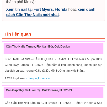
thành phố lân cận.
Xem tin nail tại Fort Myers, Florida
hoặc
xem danh
sách Cần Thợ Nails mới nhất
.
Tin liên quan
Cần Thợ Nails Tampa, Florida - Bột, Gel, Design
LOVE NAILS & SPA – CẦN THỢ NAIL – TAMPA, FL Love Nails & Spa 7869
Gunn Hwy, Tampa, FL 33626 Tiệm nằm ở khu khách sang, khách lịch sự,
giá dịch vụ cao, lương và tip rất tốt. Môi trường làm việc thân...
1,207 lượt xem
·
Tampa
,
Florida
»
Cần Gấp Thợ Nail Làm Tại Gulf Breeze, FL 32563
Cần Gấp Thợ Nail Làm Tại Gulf Breeze, FL 32563 - Tiệm "LV Nails & Spa