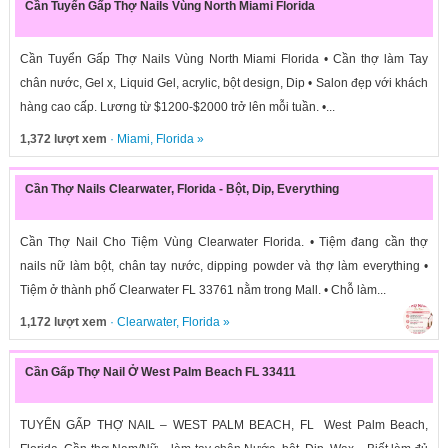
Cần Tuyển Gấp Thợ Nails Vùng North Miami Florida
Cần Tuyển Gấp Thợ Nails Vùng North Miami Florida • Cần thợ làm Tay
chân nước, Gel x, Liquid Gel, acrylic, bột design, Dip • Salon đẹp với khách
hàng cao cấp. Lương từ $1200-$2000 trở lên mỗi tuần. •...
1,372 lượt xem
·
Miami
,
Florida
»
Cần Thợ Nails Clearwater, Florida - Bột, Dip, Everything
Cần Thợ Nail Cho Tiệm Vùng Clearwater Florida. • Tiệm đang cần thợ
nails nữ làm bột, chân tay nước, dipping powder và thợ làm everything •
Tiệm ở thành phố Clearwater FL 33761 nằm trong Mall. • Chỗ làm...
1,172 lượt xem
·
Clearwater
,
Florida
»
Cần Gấp Thợ Nail Ở West Palm Beach FL 33411
TUYỂN GẤP THỢ NAIL – WEST PALM BEACH, FL West Palm Beach,