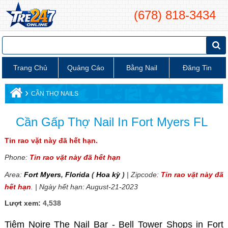
(678) 818-3434
Trang Chủ
Quảng Cáo
Bằng Nail
Đăng Tin
›
CẦN THỢ NAILS
Cần Gấp Thợ Nail In Fort Myers FL
Tin rao vặt này đã hết hạn.
Phone:
Tin rao vặt này đã hết hạn
Area:
Fort Myers
,
Florida
(
Hoa kỳ
)
| Zipcode:
Tin rao vặt này đã
hết hạn
. | Ngày hết hạn: August-21-2023
Lượt xem:
4,538
Tiệm Noire The Nail Bar - Bell Tower Shops in Fort