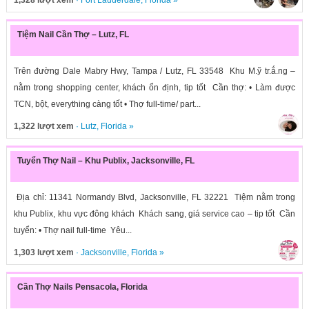
1,328 lượt xem
·
Fort Lauderdale
,
Florida
»
Tiệm Nail Cần Thợ – Lutz, FL
Trên đường Dale Mabry Hwy, Tampa / Lutz, FL 33548 Khu M.ỹ tr.ắ.ng –
nằm trong shopping center, khách ổn định, tip tốt Cần thợ: • Làm được
TCN, bột, everything càng tốt • Thợ full-time/ part...
1,322 lượt xem
·
Lutz
,
Florida
»
Tuyển Thợ Nail – Khu Publix, Jacksonville, FL
Địa chỉ: 11341 Normandy Blvd, Jacksonville, FL 32221 Tiệm nằm trong
khu Publix, khu vực đông khách Khách sang, giá service cao – tip tốt Cần
tuyển: • Thợ nail full-time Yêu...
1,303 lượt xem
·
Jacksonville
,
Florida
»
Cần Thợ Nails Pensacola, Florida