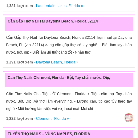
opening in Fort Lauderdale....
1,381 lượt xem
·
Lauderdale Lakes
,
Florida
»
Cần Gấp Thợ Nail Tại Daytona Beach, Florida 32114
Cần Gấp Thợ Nail Tại Daytona Beach, Florida 32114 Tiệm nail tại Daytona
Beach, FL (zip 32114) đang cần gấp thợ có tay nghề: - Biết làm tay chân
nước, bột, dip - Biết làm đủ thứ càng tốt - Nhận thợ...
1,291 lượt xem
·
Daytona Beach
,
Florida
»
Cần Thợ Nails Clermont, Florida - Bột, Tay chân nước, Dip,
Cần Thợ Nails Cho Tiệm Ở Clermont, Florida • Tiệm cần thợ Tay chân
nước, Bột, Dip,..và thợ làm everything. • Lương cao, tip cao tùy theo tay
nghề • Môi trường làm việc vui vẻ, thoải mái. Mọi chi...
1,222 lượt xem
·
Clermont
,
Florida
»
TUYỂN THỢ NAILS – VÙNG NAPLES, FLORIDA