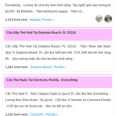
Everything. - Lương ăn chia tùy theo khả năng. Tay nghề giỏi bao lương từ
$1200 - $1400/tuần. - Tiệm không trừ supply. - Tiệm có...
2,114 lượt xem
·
Apopka
,
Florida
»
Cần Gấp Thợ Nail Tại Daytona Beach, FL 32118
Cần Gấp Thợ Nail Tại Daytona Beach, FL 32118 - Tiệm "Blue Star Nails
Spa" ở Daytona Beach, FL cần thợ biết làm bột, TCN, biết làm đủ thứ càng
tốt. - Bao lương hoặc ăn chia tùy theo khả năng...
1,362 lượt xem
·
Daytona Beach
,
Florida
»
Cần Thợ Nails Tại Clermont, Florida - Everything
Cần Thợ Nail !!! - Tiệm Organic Nails & Spa ở FL cần thợ làm Everything. -
Lương theo thỏa thuận. Tip good. - Cần thợ ở Orlando và Clermont Florida
- Chỗ làm vui vẻ, thoải mái. - Mọi chi tiết xin liên...
1,242 lượt xem
·
Clermont
,
Florida
»