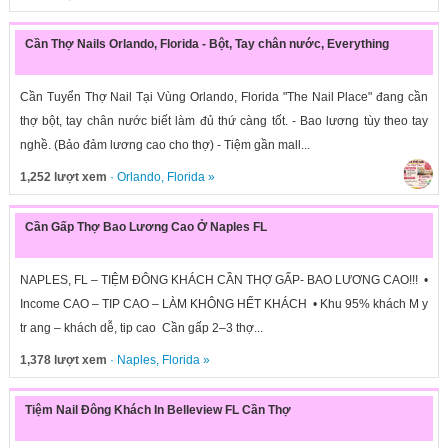
Cần Thợ Nails Orlando, Florida - Bột, Tay chân nước, Everything
Cần Tuyển Thợ Nail Tại Vùng Orlando, Florida "The Nail Place" đang cần
thợ bột, tay chân nước biết làm đủ thứ càng tốt. - Bao lương tùy theo tay
nghề. (Bảo đảm lương cao cho thợ) - Tiệm gần mall...
1,252 lượt xem
·
Orlando
,
Florida
»
Cần Gấp Thợ Bao Lương Cao Ở Naples FL
NAPLES, FL – TIỆM ĐÔNG KHÁCH CẦN THỢ GẤP- BAO LƯƠNG CAO!!! •
Income CAO – TIP CAO – LÀM KHÔNG HẾT KHÁCH • Khu 95% khách M y
tr ang – khách dễ, tip cao Cần gấp 2–3 thợ...
1,378 lượt xem
·
Naples
,
Florida
»
Tiệm Nail Đông Khách In Belleview FL Cần Thợ