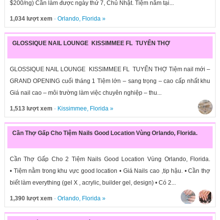
$200/ng) Cần làm được ngày thứ 7, Chủ Nhật. Tiệm nằm tại...
1,034 lượt xem
·
Orlando
,
Florida
»
GLOSSIQUE NAIL LOUNGE KISSIMMEE FL TUYỂN THỢ
GLOSSIQUE NAIL LOUNGE KISSIMMEE FL TUYỂN THỢ Tiệm nail mới –
GRAND OPENING cuối tháng 1 Tiệm lớn – sang trọng – cao cấp nhất khu
Giá nail cao – môi trường làm việc chuyên nghiệp – thu...
1,513 lượt xem
·
Kissimmee
,
Florida
»
Cần Thợ Gấp Cho Tiệm Nails Good Location Vùng Orlando, Florida.
Cần Thợ Gấp Cho 2 Tiệm Nails Good Location Vùng Orlando, Florida.
• Tiệm nằm trong khu vực good location • Giá Nails cao ,tip hậu. • Cần thợ
biết làm everything (gel X , acrylic, builder gel, design) • Có 2...
1,390 lượt xem
·
Orlando
,
Florida
»