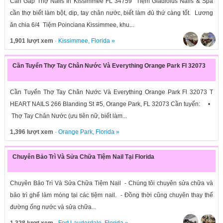
Cần Gấp Thợ Nails In Kissimmee FL 34759 Tiệm Gladiolus Nails & Spa
cần thợ biết làm bột, dip, tay chân nước, biết làm đủ thứ càng tốt. Lương
ăn chia 6/4 Tiệm Poinciana Kissimmee, khu...
1,901 lượt xem
·
Kissimmee
,
Florida
»
Cần Tuyển Thợ Tay Chân Nước Và Everything Orange Park Fl 32073
Cần Tuyển Thợ Tay Chân Nước Và Everything Orange Park Fl 32073 T
HEART NAILS 266 Blanding St #5, Orange Park, FL 32073 Cần tuyển: •
Thợ Tay Chân Nước (ưu tiên nữ, biết làm...
1,396 lượt xem
·
Orange Park
,
Florida
»
Chuyên Bảo Trì Và Sửa Chữa Tiệm Nail Tại Florida
Chuyên Bảo Trì Và Sửa Chữa Tiệm Nail - Chúng tôi chuyên sửa chữa và
bảo trì ghế làm móng tại các tiệm nail. - Đồng thời cũng chuyên thay thế
đường ống nước và sửa chữa...