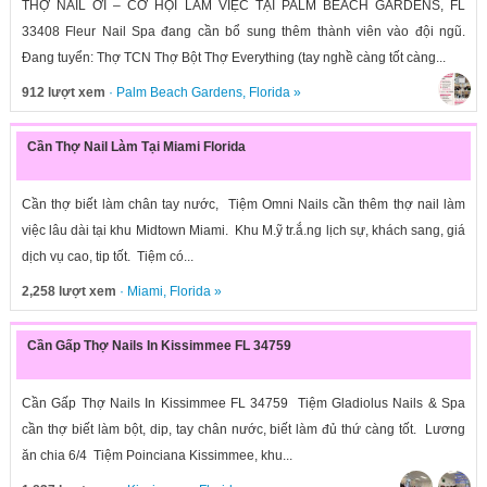
THỢ NAIL ƠI – CƠ HỘI LÀM VIỆC TẠI PALM BEACH GARDENS, FL
33408 Fleur Nail Spa đang cần bổ sung thêm thành viên vào đội ngũ.
Đang tuyển: Thợ TCN Thợ Bột Thợ Everything (tay nghề càng tốt càng...
912 lượt xem
·
Palm Beach Gardens
,
Florida
»
Cần Thợ Nail Làm Tại Miami Florida
Cần thợ biết làm chân tay nước, Tiệm Omni Nails cần thêm thợ nail làm
việc lâu dài tại khu Midtown Miami. Khu M.ỹ tr.ắ.ng lịch sự, khách sang, giá
dịch vụ cao, tip tốt. Tiệm có...
2,258 lượt xem
·
Miami
,
Florida
»
Cần Gấp Thợ Nails In Kissimmee FL 34759
Cần Gấp Thợ Nails In Kissimmee FL 34759 Tiệm Gladiolus Nails & Spa
cần thợ biết làm bột, dip, tay chân nước, biết làm đủ thứ càng tốt. Lương
ăn chia 6/4 Tiệm Poinciana Kissimmee, khu...