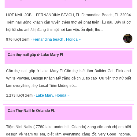
HOT NAIL JOB – FERNANDINA BEACH, FL Fernandina Beach, FL 32034
Tiệm nail đông khách cần tuyển thêm thợ để phát triển lâu dài. Đây là cơ
hội tốt cho anh/chị đang tìm một nơi làm việc ổn định, thu...
976 lượt xem
·
Fernandina beach
,
Florida
»
Cần thợ nail gấp ở Lake Mary Fl
Cần thợ nail gấp ở Lake Mary Fl Cần thợ biết làm Builder Gel, Pink and
White Powder, Design Khách Mỹ trắng dễ chịu, tip cao Ưu tiên thợ nữ biết
làm everything, thợ Local Tiệm không trừ...
1,273 lượt xem
·
Lake Mary
,
Florida
»
Cần Thợ Naill In Orlando FL
Tiệm Nini Nails ( 7780 lake under hill, Orlando) đang cần anh chị em biết
design về team tụi em, biết làm everything càng tốt. Very Good income.