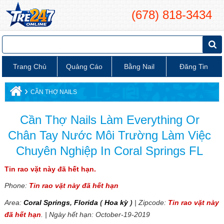
(678) 818-3434
Trang Chủ
Quảng Cáo
Bằng Nail
Đăng Tin
›
CẦN THỢ NAILS
Cần Thợ Nails Làm Everything Or
Chân Tay Nước Môi Trường Làm Việc
Chuyên Nghiệp In Coral Springs FL
Tin rao vặt này đã hết hạn.
Phone:
Tin rao vặt này đã hết hạn
Area:
Coral Springs
,
Florida
(
Hoa kỳ
)
| Zipcode:
Tin rao vặt này
đã hết hạn
. | Ngày hết hạn: October-19-2019