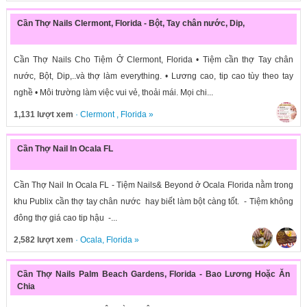
Cần Thợ Nails Clermont, Florida - Bột, Tay chân nước, Dip,
Cần Thợ Nails Cho Tiệm Ở Clermont, Florida • Tiệm cần thợ Tay chân
nước, Bột, Dip,..và thợ làm everything. • Lương cao, tip cao tùy theo tay
nghề • Môi trường làm việc vui vẻ, thoải mái. Mọi chi...
1,131 lượt xem
·
Clermont
,
Florida
»
Cần Thợ Nail In Ocala FL
Cần Thợ Nail In Ocala FL - Tiệm Nails& Beyond ở Ocala Florida nằm trong
khu Publix cần thợ tay chân nước hay biết làm bột càng tốt. - Tiệm không
đông thợ giá cao tip hậu -...
2,582 lượt xem
·
Ocala
,
Florida
»
Cần Thợ Nails Palm Beach Gardens, Florida - Bao Lương Hoặc Ăn
Chia