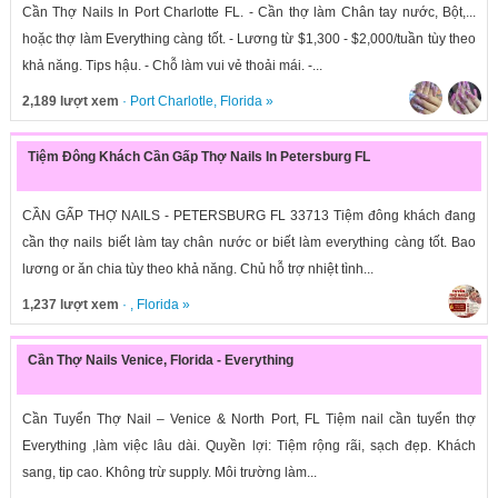
Cần Thợ Nails In Port Charlotte FL. - Cần thợ làm Chân tay nước, Bột,...
hoặc thợ làm Everything càng tốt. - Lương từ $1,300 - $2,000/tuần tùy theo
khả năng. Tips hậu. - Chỗ làm vui vẻ thoải mái. -...
2,189 lượt xem
·
Port Charlotle
,
Florida
»
Tiệm Đông Khách Cần Gấp Thợ Nails In Petersburg FL
CẦN GẤP THỢ NAILS - PETERSBURG FL 33713 Tiệm đông khách đang
cần thợ nails biết làm tay chân nước or biết làm everything càng tốt. Bao
lương or ăn chia tùy theo khả năng. Chủ hỗ trợ nhiệt tình...
1,237 lượt xem
· ,
Florida
»
Cần Thợ Nails Venice, Florida - Everything
Cần Tuyển Thợ Nail – Venice & North Port, FL Tiệm nail cần tuyển thợ
Everything ,làm việc lâu dài. Quyền lợi: Tiệm rộng rãi, sạch đẹp. Khách
sang, tip cao. Không trừ supply. Môi trường làm...