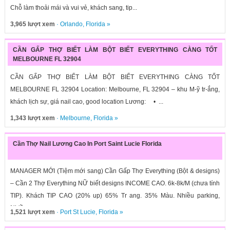
Chỗ làm thoải mái và vui vẻ, khách sang, tip...
3,965 lượt xem
·
Orlando
,
Florida
»
CẦN GẤP THỢ BIẾT LÀM BỘT BIẾT EVERYTHING CÀNG TỐT
MELBOURNE FL 32904
CẦN GẤP THỢ BIẾT LÀM BỘT BIẾT EVERYTHING CÀNG TỐT
MELBOURNE FL 32904 Location: Melbourne, FL 32904 – khu M-ỹ tr-ắng,
khách lịch sự, giá nail cao, good location Lương: • ...
1,343 lượt xem
·
Melbourne
,
Florida
»
Cần Thợ Nail Lương Cao In Port Saint Lucie Florida
MANAGER MỚI (Tiệm mới sang) Cần Gấp Thợ Everything (Bột & designs)
– Cần 2 Thợ Everything NỮ biết designs INCOME CAO. 6k-8k/M (chưa tính
TIP). Khách TIP CAO (20% up) 65% Tr ang. 35% Màu. Nhiều parking,
Nhiều...
1,521 lượt xem
·
Port St Lucie
,
Florida
»