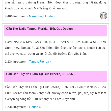
chủ sẵn sàng training thêm. Tiệm đẹp, khang trang, rộng rãi rất đông
khách qua lại. Khách M.ỹ Tr.ắng. Chỗ làm vui...
4,406 lượt xem
·
Marianna
,
Florida
»
Cần Thợ Nails Tampa, Florida - Bột, Gel, Design
LOVE NAILS & SPA – CẦN THỢ NAIL – TAMPA, FL Love Nails & Spa 7869
Gunn Hwy, Tampa, FL 33626 Tiệm nằm ở khu khách sang, khách lịch sự,
giá dịch vụ cao, lương và tip rất tốt. Môi trường làm việc thân...
1,134 lượt xem
·
Tampa
,
Florida
»
Cần Gấp Thợ Nail Làm Tại Gulf Breeze, FL 32563
Cần Gấp Thợ Nail Làm Tại Gulf Breeze, FL 32563 - Tiệm "LV Nails & Spa
Gulf Breeze" cần thêm 2 thợ biết làm tay chân nước, gel, dip, bột biết làm
everything càng tốt. - Ưu tiên thợ Nữ. Làm được chủ...
1,236 lượt xem
·
Florida
»