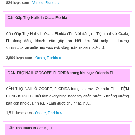
826 lượt xem
·
Venice
,
Florida
»
Cần Gấp Thợ Nails In Ocala Florida
Cần Gấp Thợ Nails In Ocala Florida (Tin Mới đăng). - Tiệm nails ở Ocala,
FL đang đông khách, cần gấp thợ biết làm Bột only. - Lương
$1.800-$2.500/tuần, tùy theo khả năng, trên ăn chia. (với điều...
2,800 lượt xem
·
Ocala
,
Florida
»
CẦN THỢ NAIL Ở OCOEE, FLORIDA trong khu vực Orlando FL
CẦN THỢ NAIL Ở OCOEE, FLORIDA trong khu vực Orlando FL - TIỆM
ĐÔNG KHÁCH • Biết làm everything hoặc tay chân nước. • Không vướng
bận con nhỏ quá nhiều. • Làm được chủ nhật, thứ...
1,511 lượt xem
·
Ocoee
,
Florida
»
Cần Thợ Nails In Ocala, FL