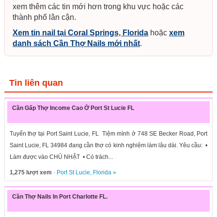
xem thêm các tin mới hơn trong khu vực hoặc các
thành phố lân cận.
Xem tin nail tại Coral Springs, Florida
hoặc
xem
danh sách Cần Thợ Nails mới nhất
.
Tin liên quan
Cần Gấp Thợ Income Cao Ở Port St Lucie FL
Tuyển thợ tại Port Saint Lucie, FL Tiệm mình ở 748 SE Becker Road, Port
Saint Lucie, FL 34984 đang cần thợ có kinh nghiệm làm lâu dài. Yêu cầu: •
Làm được vào CHỦ NHẬT • Có trách...
1,275 lượt xem
·
Port St Lucie
,
Florida
»
Cần Thợ Nails In Port Charlotte FL.