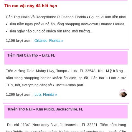
Tin rao vặt này đã hết hạn
Cần Thợ Nails Và Receptionist Ở Orlando Florida • Gọi chị đi làm liền nha!
• Tiệm nằm ngay phố đi bộ ăn uống shopping dowwtown Orlando Florida.
• Tiệm ngày nào cung có khách rộn ràng, môi trưởng...
1,106 lượt xem
·
Orlando
,
Florida
»
Tiệm Nail Cần Thợ – Lutz, FL
Trên đường Dale Mabry Hwy, Tampa / Lutz, FL 33548 Khu M.ỹ tr.ắ.ng –
nằm trong shopping center, khách ổn định, tip tốt Cần thợ: • Làm được
TCN, bột, everything càng tốt • Thợ full-time/ part...
1,260 lượt xem
·
Lutz
,
Florida
»
Tuyển Thợ Nail – Khu Publix, Jacksonville, FL
Địa chỉ: 11341 Normandy Blvd, Jacksonville, FL 32221 Tiệm nằm trong