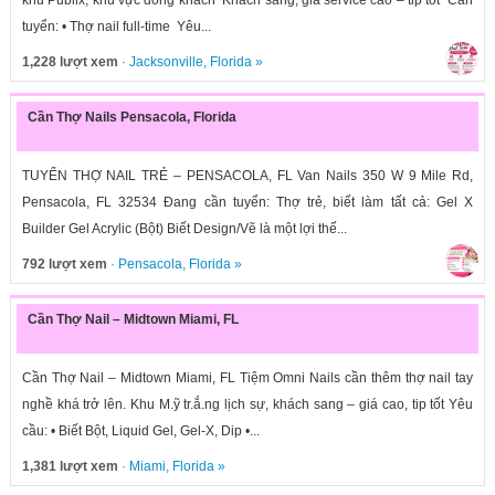
khu Publix, khu vực đông khách Khách sang, giá service cao – tip tốt Cần
tuyển: • Thợ nail full-time Yêu...
1,228 lượt xem
·
Jacksonville
,
Florida
»
Cần Thợ Nails Pensacola, Florida
TUYỂN THỢ NAIL TRẺ – PENSACOLA, FL Van Nails 350 W 9 Mile Rd,
Pensacola, FL 32534 Đang cần tuyển: Thợ trẻ, biết làm tất cả: Gel X
Builder Gel Acrylic (Bột) Biết Design/Vẽ là một lợi thế...
792 lượt xem
·
Pensacola
,
Florida
»
Cần Thợ Nail – Midtown Miami, FL
Cần Thợ Nail – Midtown Miami, FL Tiệm Omni Nails cần thêm thợ nail tay
nghề khá trở lên. Khu M.ỹ tr.ắ.ng lịch sự, khách sang – giá cao, tip tốt Yêu
cầu: • Biết Bột, Liquid Gel, Gel-X, Dip •...
1,381 lượt xem
·
Miami
,
Florida
»