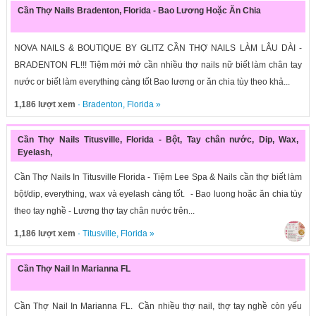
Cần Thợ Nails Bradenton, Florida - Bao Lương Hoặc Ăn Chia
NOVA NAILS & BOUTIQUE BY GLITZ CẦN THỢ NAILS LÀM LÂU DÀI -
BRADENTON FL!!! Tiệm mới mở cần nhiều thợ nails nữ biết làm chân tay
nước or biết làm everything càng tốt Bao lương or ăn chia tùy theo khả...
1,186 lượt xem
·
Bradenton
,
Florida
»
Cần Thợ Nails Titusville, Florida - Bột, Tay chân nước, Dip, Wax,
Eyelash,
Cần Thợ Nails In Titusville Florida - Tiệm Lee Spa & Nails cần thợ biết làm
bột/dip, everything, wax và eyelash càng tốt. - Bao luong hoặc ăn chia tùy
theo tay nghề - Lương thợ tay chân nước trên...
1,186 lượt xem
·
Titusville
,
Florida
»
Cần Thợ Nail In Marianna FL
Cần Thợ Nail In Marianna FL. Cần nhiều thợ nail, thợ tay nghề còn yếu