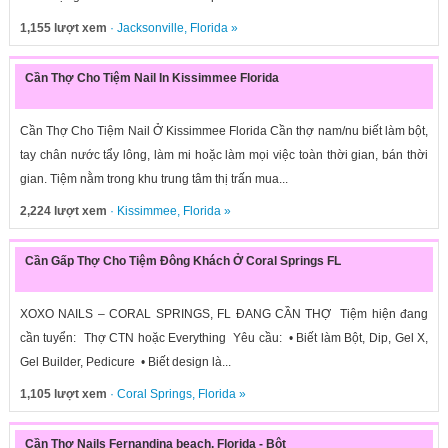
1,155 lượt xem
·
Jacksonville
,
Florida
»
Cần Thợ Cho Tiệm Nail In Kissimmee Florida
Cần Thợ Cho Tiệm Nail Ở Kissimmee Florida Cần thợ nam/nu biết làm bột,
tay chân nước tẩy lông, làm mi hoặc làm mọi việc toàn thời gian, bán thời
gian. Tiệm nằm trong khu trung tâm thị trấn mua...
2,224 lượt xem
·
Kissimmee
,
Florida
»
Cần Gấp Thợ Cho Tiệm Đông Khách Ở Coral Springs FL
XOXO NAILS – CORAL SPRINGS, FL ĐANG CẦN THỢ Tiệm hiện đang
cần tuyển: Thợ CTN hoặc Everything Yêu cầu: • Biết làm Bột, Dip, Gel X,
Gel Builder, Pedicure • Biết design là...
1,105 lượt xem
·
Coral Springs
,
Florida
»
Cần Thợ Nails Fernandina beach, Florida - Bột