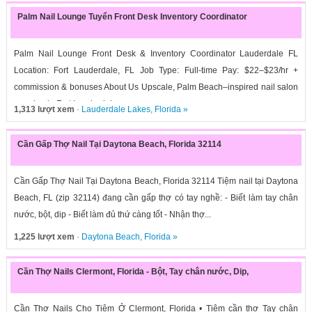
Palm Nail Lounge Tuyển Front Desk Inventory Coordinator
Palm Nail Lounge Front Desk & Inventory Coordinator Lauderdale FL
Location: Fort Lauderdale, FL Job Type: Full-time Pay: $22–$23/hr +
commission & bonuses About Us Upscale, Palm Beach–inspired nail salon
opening in Fort Lauderdale....
1,313 lượt xem
·
Lauderdale Lakes
,
Florida
»
Cần Gấp Thợ Nail Tại Daytona Beach, Florida 32114
Cần Gấp Thợ Nail Tại Daytona Beach, Florida 32114 Tiệm nail tại Daytona
Beach, FL (zip 32114) đang cần gấp thợ có tay nghề: - Biết làm tay chân
nước, bột, dip - Biết làm đủ thứ càng tốt - Nhận thợ...
1,225 lượt xem
·
Daytona Beach
,
Florida
»
Cần Thợ Nails Clermont, Florida - Bột, Tay chân nước, Dip,
Cần Thợ Nails Cho Tiệm Ở Clermont, Florida • Tiệm cần thợ Tay chân