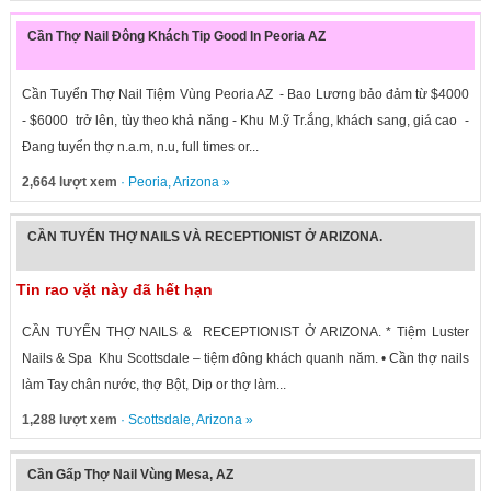
Cần Thợ Nail Đông Khách Tip Good In Peoria AZ
Cần Tuyển Thợ Nail Tiệm Vùng Peoria AZ - Bao Lương bảo đảm từ $4000
- $6000 trở lên, tùy theo khả năng - Khu M.ỹ Tr.ắng, khách sang, giá cao -
Đang tuyển thợ n.a.m, n.u, full times or...
2,664 lượt xem
·
Peoria
,
Arizona
»
CẦN TUYỂN THỢ NAILS VÀ RECEPTIONIST Ở ARIZONA.
Tin rao vặt này đã hết hạn
CẦN TUYỂN THỢ NAILS & RECEPTIONIST Ở ARIZONA. * Tiệm Luster
Nails & Spa Khu Scottsdale – tiệm đông khách quanh năm. • Cần thợ nails
làm Tay chân nước, thợ Bột, Dip or thợ làm...
1,288 lượt xem
·
Scottsdale
,
Arizona
»
Cần Gấp Thợ Nail Vùng Mesa, AZ