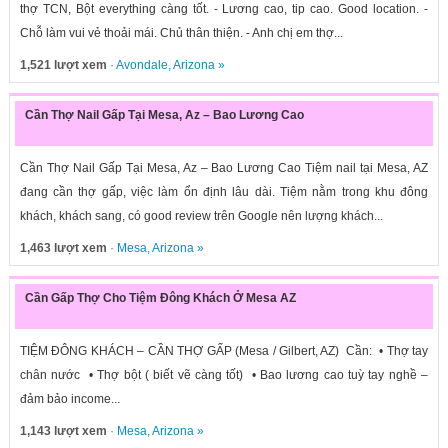
thợ TCN, Bột everything càng tốt. - Lương cao, tip cao. Good location. -
Chỗ làm vui vẻ thoải mái. Chủ thân thiện. - Anh chị em thợ...
1,521 lượt xem
·
Avondale
,
Arizona
»
Cần Thợ Nail Gấp Tại Mesa, Az – Bao Lương Cao
Cần Thợ Nail Gấp Tại Mesa, Az – Bao Lương Cao Tiệm nail tại Mesa, AZ
đang cần thợ gấp, việc làm ổn định lâu dài. Tiệm nằm trong khu đông
khách, khách sang, có good review trên Google nên lượng khách...
1,463 lượt xem
·
Mesa
,
Arizona
»
Cần Gấp Thợ Cho Tiệm Đông Khách Ở Mesa AZ
TIỆM ĐÔNG KHÁCH – CẦN THỢ GẤP (Mesa / Gilbert, AZ) Cần: • Thợ tay
chân nước • Thợ bột ( biết vẽ càng tốt) • Bao lương cao tuỳ tay nghề –
đảm bảo income...
1,143 lượt xem
·
Mesa
,
Arizona
»