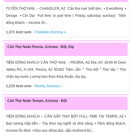
TUYỂN THỢ NAIL – CHANDLER, AZ Cần thợ nail biết làm: • Everything •
Design • Ctn Dip Full time or part time ( Friday, saturday, sunday) Tiệm
đông khách – income ổn...
1,371 lượt xem
·
Chandler
,
Arizona
»
Cần Thợ Nails Peoria, Arizona - Bột, Dip
TIỆM ĐÔNG KHÁCH CẦN THỢ NAIL – PEORIA, AZ Địa chỉ: 8248 W Deer
Valley Rd, A-104, Peoria, AZ 85382 Tiệm cần: * Thợ bột * Thợ dip * Thợ
chân tay nước Lương bao theo thỏa thuận, tùy tay...
1,215 lượt xem
·
Peoria
,
Arizona
»
Cần Thợ Nails Tempe, Arizona - Bột
TIỆM ĐÔNG KHÁCH – CẦN GẤP THỢ BỘT FULL-TIME TẠI TEMPE, AZ •
Bao lương hấp dẫn – Tùy theo tay nghề và khả năng. • Tiệm đông khách,
income ổn định. • Khu vực đông đúc, gần trường ASU,...