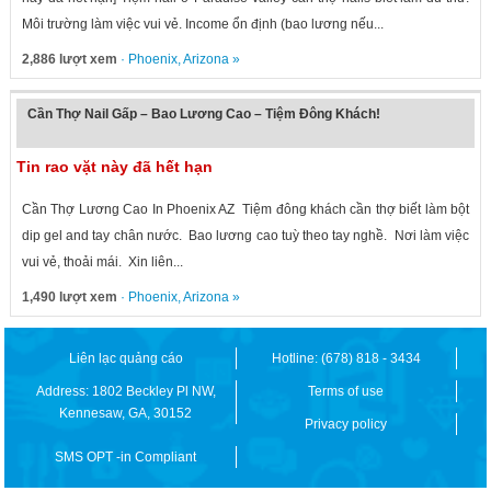
Môi trường làm việc vui vẻ. Income ổn định (bao lương nếu...
2,886 lượt xem
·
Phoenix
,
Arizona
»
Cần Thợ Nail Gấp – Bao Lương Cao – Tiệm Đông Khách!
Tin rao vặt này đã hết hạn
Cần Thợ Lương Cao In Phoenix AZ Tiệm đông khách cần thợ biết làm bột
dip gel and tay chân nước. Bao lương cao tuỳ theo tay nghề. Nơi làm việc
vui vẻ, thoải mái. Xin liên...
1,490 lượt xem
·
Phoenix
,
Arizona
»
Liên lạc quảng cáo
Hotline: (678) 818 - 3434
Address: 1802 Beckley Pl NW,
Terms of use
Kennesaw, GA, 30152
Privacy policy
SMS OPT -in Compliant