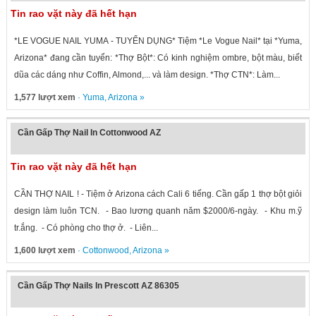
Tin rao vặt này đã hết hạn
*LE VOGUE NAIL YUMA - TUYỂN DỤNG* Tiệm *Le Vogue Nail* tại *Yuma,
Arizona* đang cần tuyển: *Thợ Bột*: Có kinh nghiệm ombre, bột màu, biết
dũa các dáng như Coffin, Almond,... và làm design. *Thợ CTN*: Làm...
1,577 lượt xem
·
Yuma
,
Arizona
»
Cần Gấp Thợ Nail In Cottonwood AZ
Tin rao vặt này đã hết hạn
CẦN THỢ NAIL ! - Tiệm ở Arizona cách Cali 6 tiếng. Cần gấp 1 thợ bột giỏi
design làm luôn TCN. - Bao lương quanh năm $2000/6-ngày. - Khu m.ỹ
tr.ắng. - Có phòng cho thợ ở. - Liên...
1,600 lượt xem
·
Cottonwood
,
Arizona
»
Cần Gấp Thợ Nails In Prescott AZ 86305