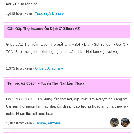
bột • Chưa rành sẽ...
1,418 lượt xem
·
Tucson
,
Arizona
»
Cần Gấp Thợ Income Ổn Định Ở Gilbert AZ
Gilbert, AZ Tiệm cần tuyển thợ biết làm: • Bột • Dip • Gel Builder • Gel X •
TCN Bao lương theo kinh nghiệm hoac ăn chia. Nơi làm việc vui vẻ,...
1,375 lượt xem
·
Gilbert
,
Arizona
»
Tempe, AZ 85284 – Tuyển Thợ Nail Làm Ngay
OMG NAIL BAR Tiệm đang cần thợ bột, dip, biết làm everything càng tốt.
Ưu tiên thợ muốn làm lâu dài, ổn định. Bao lương hoặc ăn chia theo tay
nghề Nhận thợ full-time hoặc...
1,307 lượt xem
·
Tempe
,
Arizona
»