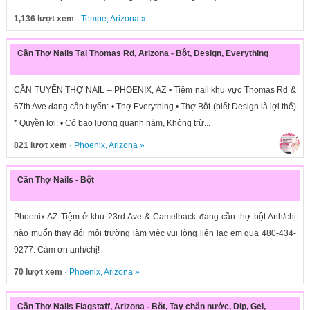
1,136 lượt xem
·
Tempe
,
Arizona
»
Cần Thợ Nails Tại Thomas Rd, Arizona - Bột, Design, Everything
CẦN TUYỂN THỢ NAIL – PHOENIX, AZ • Tiệm nail khu vực Thomas Rd &
67th Ave đang cần tuyển: • Thợ Everything • Thợ Bột (biết Design là lợi thế)
* Quyền lợi: • Có bao lương quanh năm, Không trừ...
821 lượt xem
·
Phoenix
,
Arizona
»
Cần Thợ Nails - Bột
Phoenix AZ Tiệm ở khu 23rd Ave & Camelback đang cần thợ bột Anh/chị
nào muốn thay đổi môi trường làm việc vui lòng liên lạc em qua 480-434-
9277. Cảm ơn anh/chị!
70 lượt xem
·
Phoenix
,
Arizona
»
Cần Thợ Nails Flagstaff, Arizona - Bột, Tay chân nước, Dip, Gel,