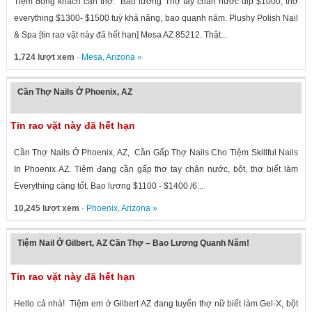
Tiệm đông khách cần thợ. Bao lương Thợ tay chân nước dip $1000, thợ
everything $1300- $1500 tuỳ khả năng, bao quanh năm. Plushy Polish Nail
& Spa [tin rao vặt này đã hết hạn] Mesa AZ 85212. Thật...
1,724 lượt xem
·
Mesa
,
Arizona
»
Cần Thợ Nails Ở Phoenix, AZ
Tin rao vặt này đã hết hạn
Cần Thợ Nails Ở Phoenix, AZ, Cần Gấp Thợ Nails Cho Tiệm Skillful Nails
In Phoenix AZ. Tiệm đang cần gấp thợ tay chân nước, bột, thợ biết làm
Everything càng tốt. Bao lương $1100 - $1400 /6...
10,245 lượt xem
·
Phoenix
,
Arizona
»
Tiệm Nail Ở Gilbert, AZ Cần Thợ – Bao Lương Quanh Năm!
Tin rao vặt này đã hết hạn
Hello cả nhà! Tiệm em ở Gilbert AZ đang tuyển thợ nữ biết làm Gel-X, bột