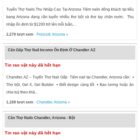
Tuyển Thợ Nails Thu Nhập Cao Tại Arizona Tiệm nails đông khách tại tiểu
bang Arizona đang cần tuyển nhiều thợ bột và thợ tay chân nước. Thu
nhập ổn định từ $1200 trở lên mỗi tuần,...
2,279 lượt xem
·
Prescott
,
Arizona
»
Cần Gấp Thợ Nail Income Ổn Định Ở Chandler AZ
Tin rao vặt này đã hết hạn
Chandler, AZ – Tuyển Thợ Nail Gấp Tiệm nail tại Chandler, Arizona cần: •
Thợ bột, Gel X, Gel Builder • Biết design càng tốt • Bao lương hoặc ăn
chia tuỳ theo khả...
1,189 lượt xem
·
Chandler
,
Arizona
»
Cần Thợ Nails Chandler, Arizona - Bột
Tin rao vặt này đã hết hạn