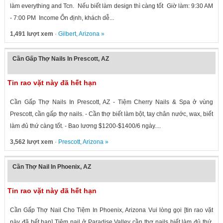
làm everything and Tcn. Nếu biết làm design thì càng tốt Giờ làm: 9:30 AM
- 7:00 PM Income Ổn định, khách dễ...
1,491 lượt xem
·
Gilbert
,
Arizona
»
Cần Gấp Thợ Nails In Prescott, AZ
Tin rao vặt này đã hết hạn
Cần Gấp Thợ Nails In Prescott, AZ - Tiệm Cherry Nails & Spa ở vùng
Prescott, cần gấp thợ nails. - Cần thợ biết làm bột, tay chân nước, wax, biết
làm đủ thứ càng tốt. - Bao lương $1200-$1400/6 ngày....
3,562 lượt xem
·
Prescott
,
Arizona
»
Cần Thợ Nail In Phoenix, AZ
Tin rao vặt này đã hết hạn
Cần Gấp Thợ Nail Cho Tiệm In Phoenix, Arizona Vui lòng gọi [tin rao vặt
này đã hết hạn] Tiệm nail ở Paradise Valley cần thợ nails biết làm đủ thứ.