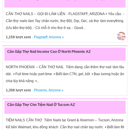
CẦN THỢ NAILS – GỌI ĐI LÀM LIỀN - FLAGSTAFF, ARIZONA • Yêu cầu: -
Cần thợ nails làm Tay chân nước, thợ Bột, Dip, Gel,..và thợ làm everything.
(Ưu tiên thợ bột). - Có chỗ ở cho thợ ở xa. - Good...
1,159 lượt xem
·
Flagstaff
,
Arizona
»
Cần Gấp Thợ Nail Income Cao Ở North Phoenix AZ
NORTH PHOENIX – CẦN THỢ NAIL Tiệm đang cần thêm thợ nail làm lâu
dài: • Full time hoặc part time • Biết làm CTN, gel, bột • Bao lương hoặc ăn
chia tùy khả năng •...
1,308 lượt xem
·
Phoenix
,
Arizona
»
Cần Gấp Thợ Cho Tiệm Nail Ở Tucson AZ
TIỆM NAILS CẦN THỢ Tiệm Nails tại Grant & Alvernon – Tucson, Arizona
Kế bên Walmart, khu đông khách Cần thợ nail chân tay nước • Biết làm fill