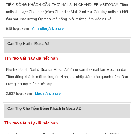
TIỆM ĐÔNG KHÁCH CẦN THỢ NAILS IN CHANDLER ARIZONA!!! Tiệm
nails khu vực Chandler (cách Chandler Mall 2 miles). Cần thợ nails nữ biết
làm bột. Bao lương tùy theo khả năng. Môi trường làm việc vui vẻ...
918 lượt xem
·
Chandler
,
Arizona
»
Cần Thợ Nail In Mesa AZ
Tin rao vặt này đã hết hạn
Plushy Polish Nail & Spa tại Mesa, AZ đang cần thợ nail làm việc lâu dài.
Tiệm đông khách, môi trường ổn định, thu nhập đảm bảo quanh năm. Bao
lương thợ tay chân nước dip...
2,637 lượt xem
·
Mesa
,
Arizona
»
Cần Thợ Cho Tiệm Đông Khách In Mesa AZ
Tin rao vặt này đã hết hạn