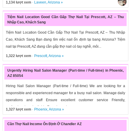
1,134 lượt xem
·
Laveen
,
Arizona
»
Tiệm Nail Location Good Cần Gấp Thợ Nail Tại Prescott, AZ – Thu
Nhập Cao, Khách Sang
Tiệm Nail Location Good Cần Gấp Thợ Nail Tại Prescott, AZ – Thu Nhập
Cao, Khách Sang Bạn đang tìm việc nail ổn định tại bang Arizona? Tiệm
nail tại Prescott, AZ đang cần gấp thợ nail có tay nghề, môi...
1,322 lượt xem
·
Prescott
,
Arizona
»
Urgently Hiring Nail Salon Manager (Part-time / Full-time) in Phoenix,
AZ 85054
Hiring Nail Salon Manager (Part-time / Full-time) We are looking for a
responsible and experienced manager for a busy nail salon. Manage daily
operations and staff Ensure excellent customer service Friendly,
professional, and reliable Experience in...
1,327 lượt xem
·
Phoenix
,
Arizona
»
Cần Thợ Nail Income Ổn Định Ở Chandler AZ