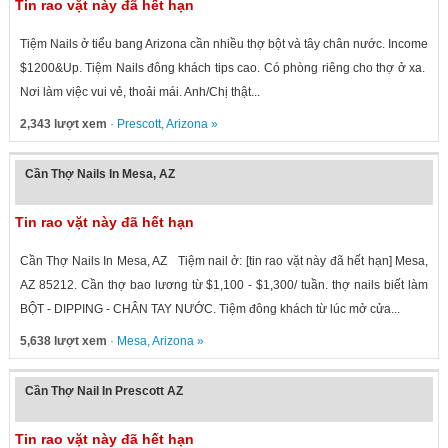
Tin rao vặt này đã hết hạn
Tiệm Nails ở tiểu bang Arizona cần nhiều thợ bột và tây chân nước. Income
$1200&Up. Tiệm Nails đông khách tips cao. Có phòng riêng cho thợ ở xa.
Nơi làm việc vui vẻ, thoải mái. Anh/Chị thật...
2,343 lượt xem
·
Prescott
,
Arizona
»
Cần Thợ Nails In Mesa, AZ
Tin rao vặt này đã hết hạn
Cần Thợ Nails In Mesa, AZ Tiệm nail ở: [tin rao vặt này đã hết hạn] Mesa,
AZ 85212. Cần thợ bao lương từ $1,100 - $1,300/ tuần. thợ nails biết làm
BỘT - DIPPING - CHÂN TAY NƯỚC. Tiệm đông khách từ lúc mở cửa...
5,638 lượt xem
·
Mesa
,
Arizona
»
Cần Thợ Nail In Prescott AZ
Tin rao vặt này đã hết hạn