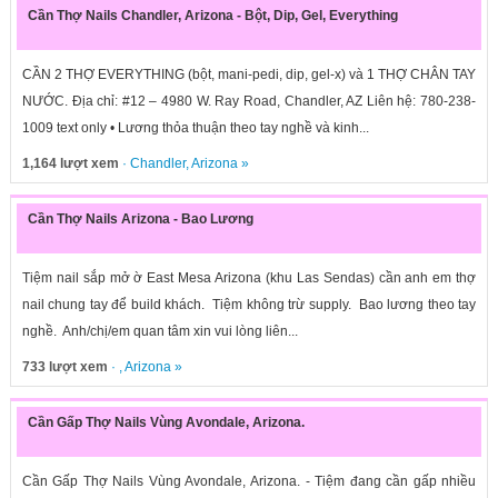
Cần Thợ Nails Chandler, Arizona - Bột, Dip, Gel, Everything
CẦN 2 THỢ EVERYTHING (bột, mani-pedi, dip, gel-x) và 1 THỢ CHÂN TAY
NƯỚC. Địa chỉ: #12 – 4980 W. Ray Road, Chandler, AZ Liên hệ: 780-238-
1009 text only • Lương thỏa thuận theo tay nghề và kinh...
1,164 lượt xem
·
Chandler
,
Arizona
»
Cần Thợ Nails Arizona - Bao Lương
Tiệm nail sắp mở ờ East Mesa Arizona (khu Las Sendas) cần anh em thợ
nail chung tay để build khách. Tiệm không trừ supply. Bao lương theo tay
nghề. Anh/chị/em quan tâm xin vui lòng liên...
733 lượt xem
· ,
Arizona
»
Cần Gấp Thợ Nails Vùng Avondale, Arizona.
Cần Gấp Thợ Nails Vùng Avondale, Arizona. - Tiệm đang cần gấp nhiều