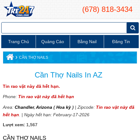
(678) 818-3434
Trang Chủ
Quảng Cáo
Bằng Nail
Đăng Tin
›
CẦN THỢ NAILS
Cần Thợ Nails In AZ
Tin rao vặt này đã hết hạn.
Phone:
Tin rao vặt này đã hết hạn
Area:
Chandler
,
Arizona
(
Hoa kỳ
)
| Zipcode:
Tin rao vặt này đã
hết hạn
. | Ngày hết hạn: February-17-2026
Lượt xem:
1,567
CẦN THỢ NAILS