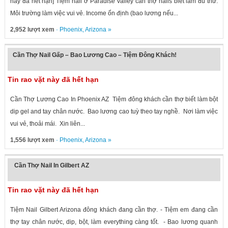
này đã hết hạn] Tiệm nail ở Paradise Valley cần thợ nails biết làm đủ thứ.
Môi trường làm việc vui vẻ. Income ổn định (bao lương nếu...
2,952 lượt xem
·
Phoenix
,
Arizona
»
Cần Thợ Nail Gấp – Bao Lương Cao – Tiệm Đông Khách!
Tin rao vặt này đã hết hạn
Cần Thợ Lương Cao In Phoenix AZ Tiệm đông khách cần thợ biết làm bột
dip gel and tay chân nước. Bao lương cao tuỳ theo tay nghề. Nơi làm việc
vui vẻ, thoải mái. Xin liên...
1,556 lượt xem
·
Phoenix
,
Arizona
»
Cần Thợ Nail In Gilbert AZ
Tin rao vặt này đã hết hạn
Tiệm Nail Gilbert Arizona đông khách đang cần thợ. - Tiệm em đang cần
thợ tay chân nước, dip, bột, làm everything càng tốt. - Bao lương quanh