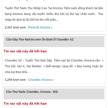
Tuyển Thợ Nails Thu Nhập Cao Tại Arizona Tiệm nails đông khách tại tiểu
bang Arizona đang cần tuyển nhiều thợ bột và thợ tay chân nước. Thu
nhập ổn định từ $1200 trở lên mỗi tuần,...
2,347 lượt xem
·
Prescott
,
Arizona
»
Cần Gấp Thợ Nail Income Ổn Định Ở Chandler AZ
Tin rao vặt này đã hết hạn
Chandler, AZ – Tuyển Thợ Nail Gấp Tiệm nail tại Chandler, Arizona cần: •
Thợ bột, Gel X, Gel Builder • Biết design càng tốt • Bao lương hoặc ăn
chia tuỳ theo khả...
1,259 lượt xem
·
Chandler
,
Arizona
»
Cần Thợ Nails Chandler, Arizona - Bột
Tin rao vặt này đã hết hạn