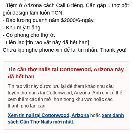
- Tiệm ở Arizona cách Cali 6 tiếng. Cần gấp 1 thợ bột
giỏi design làm luôn TCN.
- Bao lương quanh năm $2000/6-ngày.
- Khu m.ỹ tr.ắng.
- Có phòng cho thợ ở.
- Liên lạc:[tin rao vặt này đã hết hạn]
Chưa kịp nghe phone xin để lại tin nhắn. Thank you!
Tin cần thợ nails tại Cottonwood, Arizona này
đã hết hạn
Tin rao vặt này được lưu lại để tham khảo nhu cầu
tuyển thợ nails tại Cottonwood, Arizona. Anh chị có thể
xem thêm các tin mới hơn trong khu vực hoặc các
thành phố lân cận.
Xem tin nail tại Cottonwood, Arizona
hoặc
xem danh
sách Cần Thợ Nails mới nhất
.