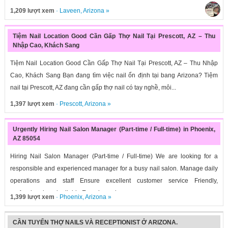
1,209 lượt xem
·
Laveen
,
Arizona
»
Tiệm Nail Location Good Cần Gấp Thợ Nail Tại Prescott, AZ – Thu
Nhập Cao, Khách Sang
Tiệm Nail Location Good Cần Gấp Thợ Nail Tại Prescott, AZ – Thu Nhập
Cao, Khách Sang Bạn đang tìm việc nail ổn định tại bang Arizona? Tiệm
nail tại Prescott, AZ đang cần gấp thợ nail có tay nghề, môi...
1,397 lượt xem
·
Prescott
,
Arizona
»
Urgently Hiring Nail Salon Manager (Part-time / Full-time) in Phoenix,
AZ 85054
Hiring Nail Salon Manager (Part-time / Full-time) We are looking for a
responsible and experienced manager for a busy nail salon. Manage daily
operations and staff Ensure excellent customer service Friendly,
professional, and reliable Experience in...
1,399 lượt xem
·
Phoenix
,
Arizona
»
CẦN TUYỂN THỢ NAILS VÀ RECEPTIONIST Ở ARIZONA.