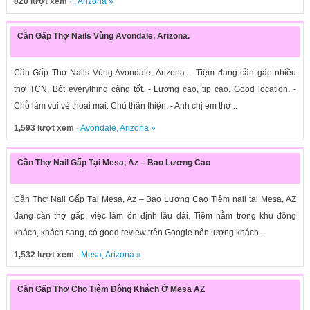
820 lượt xem
· ,
Arizona
»
Cần Gấp Thợ Nails Vùng Avondale, Arizona.
Cần Gấp Thợ Nails Vùng Avondale, Arizona. - Tiệm đang cần gấp nhiều
thợ TCN, Bột everything càng tốt. - Lương cao, tip cao. Good location. -
Chỗ làm vui vẻ thoải mái. Chủ thân thiện. - Anh chị em thợ...
1,593 lượt xem
·
Avondale
,
Arizona
»
Cần Thợ Nail Gấp Tại Mesa, Az – Bao Lương Cao
Cần Thợ Nail Gấp Tại Mesa, Az – Bao Lương Cao Tiệm nail tại Mesa, AZ
đang cần thợ gấp, việc làm ổn định lâu dài. Tiệm nằm trong khu đông
khách, khách sang, có good review trên Google nên lượng khách...
1,532 lượt xem
·
Mesa
,
Arizona
»
Cần Gấp Thợ Cho Tiệm Đông Khách Ở Mesa AZ