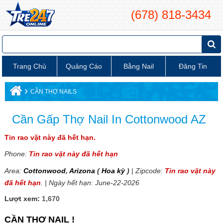
(678) 818-3434
Trang Chủ
Quảng Cáo
Bằng Nail
Đăng Tin
›
CẦN THỢ NAILS
Cần Gấp Thợ Nail In Cottonwood AZ
Tin rao vặt này đã hết hạn.
Phone:
Tin rao vặt này đã hết hạn
Area:
Cottonwood
,
Arizona
(
Hoa kỳ
)
| Zipcode:
Tin rao vặt này
đã hết hạn
. | Ngày hết hạn: June-22-2026
Lượt xem:
1,670
CẦN THỢ NAIL !