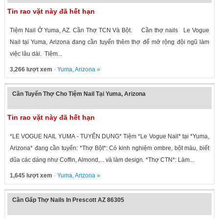
Tin rao vặt này đã hết hạn
Tiệm Nail Ở Yuma, AZ. Cần Thợ TCN Và Bột. Cần thợ nails Le Vogue
Nail tại Yuma, Arizona đang cần tuyển thêm thợ để mở rộng đội ngũ làm
việc lâu dài. Tiệm...
3,266 lượt xem
·
Yuma
,
Arizona
»
Cần Tuyển Thợ Cho Tiệm Nail Tại Yuma, Arizona
Tin rao vặt này đã hết hạn
*LE VOGUE NAIL YUMA - TUYỂN DỤNG* Tiệm *Le Vogue Nail* tại *Yuma,
Arizona* đang cần tuyển: *Thợ Bột*: Có kinh nghiệm ombre, bột màu, biết
dũa các dáng như Coffin, Almond,... và làm design. *Thợ CTN*: Làm...
1,645 lượt xem
·
Yuma
,
Arizona
»
Cần Gấp Thợ Nails In Prescott AZ 86305