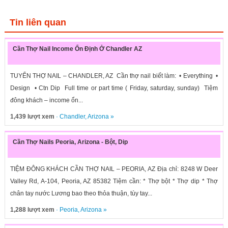
Tin liên quan
Cần Thợ Nail Income Ổn Định Ở Chandler AZ
TUYỂN THỢ NAIL – CHANDLER, AZ Cần thợ nail biết làm: • Everything •
Design • Ctn Dip Full time or part time ( Friday, saturday, sunday) Tiệm
đông khách – income ổn...
1,439 lượt xem
·
Chandler
,
Arizona
»
Cần Thợ Nails Peoria, Arizona - Bột, Dip
TIỆM ĐÔNG KHÁCH CẦN THỢ NAIL – PEORIA, AZ Địa chỉ: 8248 W Deer
Valley Rd, A-104, Peoria, AZ 85382 Tiệm cần: * Thợ bột * Thợ dip * Thợ
chân tay nước Lương bao theo thỏa thuận, tùy tay...
1,288 lượt xem
·
Peoria
,
Arizona
»