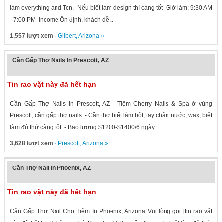
làm everything and Tcn. Nếu biết làm design thì càng tốt Giờ làm: 9:30 AM
- 7:00 PM Income Ổn định, khách dễ...
1,557 lượt xem
·
Gilbert
,
Arizona
»
Cần Gấp Thợ Nails In Prescott, AZ
Tin rao vặt này đã hết hạn
Cần Gấp Thợ Nails In Prescott, AZ - Tiệm Cherry Nails & Spa ở vùng
Prescott, cần gấp thợ nails. - Cần thợ biết làm bột, tay chân nước, wax, biết
làm đủ thứ càng tốt. - Bao lương $1200-$1400/6 ngày....
3,628 lượt xem
·
Prescott
,
Arizona
»
Cần Thợ Nail In Phoenix, AZ
Tin rao vặt này đã hết hạn
Cần Gấp Thợ Nail Cho Tiệm In Phoenix, Arizona Vui lòng gọi [tin rao vặt