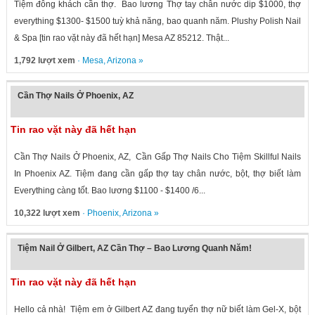
Tiệm đông khách cần thợ. Bao lương Thợ tay chân nước dip $1000, thợ
everything $1300- $1500 tuỳ khả năng, bao quanh năm. Plushy Polish Nail
& Spa [tin rao vặt này đã hết hạn] Mesa AZ 85212. Thật...
1,792 lượt xem
·
Mesa
,
Arizona
»
Cần Thợ Nails Ở Phoenix, AZ
Tin rao vặt này đã hết hạn
Cần Thợ Nails Ở Phoenix, AZ, Cần Gấp Thợ Nails Cho Tiệm Skillful Nails
In Phoenix AZ. Tiệm đang cần gấp thợ tay chân nước, bột, thợ biết làm
Everything càng tốt. Bao lương $1100 - $1400 /6...
10,322 lượt xem
·
Phoenix
,
Arizona
»
Tiệm Nail Ở Gilbert, AZ Cần Thợ – Bao Lương Quanh Năm!
Tin rao vặt này đã hết hạn
Hello cả nhà! Tiệm em ở Gilbert AZ đang tuyển thợ nữ biết làm Gel-X, bột