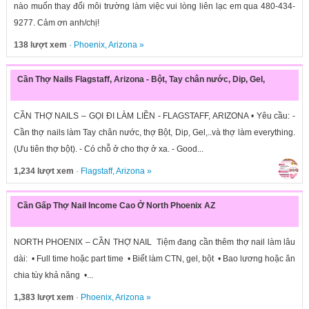
nào muốn thay đổi môi trường làm việc vui lòng liên lạc em qua 480-434-
9277. Cảm ơn anh/chị!
138 lượt xem
·
Phoenix
,
Arizona
»
Cần Thợ Nails Flagstaff, Arizona - Bột, Tay chân nước, Dip, Gel,
CẦN THỢ NAILS – GỌI ĐI LÀM LIỀN - FLAGSTAFF, ARIZONA • Yêu cầu: -
Cần thợ nails làm Tay chân nước, thợ Bột, Dip, Gel,..và thợ làm everything.
(Ưu tiên thợ bột). - Có chỗ ở cho thợ ở xa. - Good...
1,234 lượt xem
·
Flagstaff
,
Arizona
»
Cần Gấp Thợ Nail Income Cao Ở North Phoenix AZ
NORTH PHOENIX – CẦN THỢ NAIL Tiệm đang cần thêm thợ nail làm lâu
dài: • Full time hoặc part time • Biết làm CTN, gel, bột • Bao lương hoặc ăn
chia tùy khả năng •...
1,383 lượt xem
·
Phoenix
,
Arizona
»