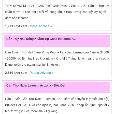
TIỆM ĐÔNG KHÁCH – CẦN THỢ GẤP (Mesa / Gilbert, AZ) Cần: • Thợ tay
chân nước • Thợ bột ( biết vẽ càng tốt) • Bao lương cao tuỳ tay nghề –
đảm bảo income...
1,213 lượt xem
·
Mesa
,
Arizona
»
Cần Thợ Nail Đông Khách Tip Good In Peoria AZ
Cần Tuyển Thợ Nail Tiệm Vùng Peoria AZ - Bao Lương bảo đảm từ $4000
- $6000 trở lên, tùy theo khả năng - Khu M.ỹ Tr.ắng, khách sang, giá cao -
Đang tuyển thợ n.a.m, n.u, full times or...
2,734 lượt xem
·
Peoria
,
Arizona
»
Cần Thợ Nails Laveen, Arizona - Bột, Gel
Cần Tuyển Gấp Thợ Nail – Laveen, AZ • Tiệm cần tuyển thợ biết làm bột,
Builder Gel, Gel X và các dịch vụ nail khác. • Thu nhập ổn định, tips tốt •
Môi trường vui vẻ, thoải mái • Hy vọng...