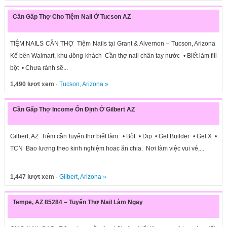
Cần Gấp Thợ Cho Tiệm Nail Ở Tucson AZ
TIỆM NAILS CẦN THỢ Tiệm Nails tại Grant & Alvernon – Tucson, Arizona
Kế bên Walmart, khu đông khách Cần thợ nail chân tay nước • Biết làm fill
bột • Chưa rành sẽ...
1,490 lượt xem
·
Tucson
,
Arizona
»
Cần Gấp Thợ Income Ổn Định Ở Gilbert AZ
Gilbert, AZ Tiệm cần tuyển thợ biết làm: • Bột • Dip • Gel Builder • Gel X •
TCN Bao lương theo kinh nghiệm hoac ăn chia. Nơi làm việc vui vẻ,...
1,447 lượt xem
·
Gilbert
,
Arizona
»
Tempe, AZ 85284 – Tuyển Thợ Nail Làm Ngay