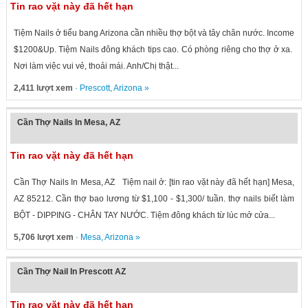
Tin rao vặt này đã hết hạn
Tiệm Nails ở tiểu bang Arizona cần nhiều thợ bột và tây chân nước. Income
$1200&Up. Tiệm Nails đông khách tips cao. Có phòng riêng cho thợ ở xa.
Nơi làm việc vui vẻ, thoải mái. Anh/Chị thật...
2,411 lượt xem
·
Prescott
,
Arizona
»
Cần Thợ Nails In Mesa, AZ
Tin rao vặt này đã hết hạn
Cần Thợ Nails In Mesa, AZ Tiệm nail ở: [tin rao vặt này đã hết hạn] Mesa,
AZ 85212. Cần thợ bao lương từ $1,100 - $1,300/ tuần. thợ nails biết làm
BỘT - DIPPING - CHÂN TAY NƯỚC. Tiệm đông khách từ lúc mở cửa...
5,706 lượt xem
·
Mesa
,
Arizona
»
Cần Thợ Nail In Prescott AZ
Tin rao vặt này đã hết hạn