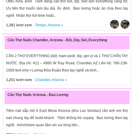
OMG NAIL BAR Tiệm đang cần thợ bột, dip, biết làm everything càng tốt.
Ưu tiên thợ muốn làm lâu dài, ổn định. Bao lương hoặc ăn chia theo tay
nghề Nhận thợ full-time hoặc...
1,381 lượt xem
·
Tempe
,
Arizona
»
Cần Thợ Nails Chandler, Arizona - Bột, Dip, Gel, Everything
CẦN 2 THỢ EVERYTHING (bột, mani-pedi, dip, gel-x) và 1 THỢ CHÂN TAY
NƯỚC. Địa chỉ: #12 – 4980 W. Ray Road, Chandler, AZ Liên hệ: 780-238-
1009 text only • Lương thỏa thuận theo tay nghề và kinh...
1,251 lượt xem
·
Chandler
,
Arizona
»
Cần Thợ Nails Arizona - Bao Lương
Tiệm nail sắp mở ờ East Mesa Arizona (khu Las Sendas) cần anh em thợ
nail chung tay để build khách. Tiệm không trừ supply. Bao lương theo tay
nghề. Anh/chị/em quan tâm xin vui lòng liên...