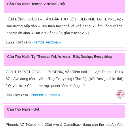
Cần Thợ Nails Tempe, Arizona - Bột
TIỆM ĐÔNG KHÁCH – CẦN GẤP THỢ BỘT FULL-TIME TẠI TEMPE, AZ •
Bao lương hấp dẫn – Tùy theo tay nghề và khả năng. • Tiệm đông khách,
income ổn định. • Khu vực đông đúc, gần trường ASU,...
1,222 lượt xem
·
Tempe
,
Arizona
»
Cần Thợ Nails Tại Thomas Rd, Arizona - Bột, Design, Everything
CẦN TUYỂN THỢ NAIL – PHOENIX, AZ • Tiệm nail khu vực Thomas Rd &
67th Ave đang cần tuyển: • Thợ Everything • Thợ Bột (biết Design là lợi thế)
* Quyền lợi: • Có bao lương quanh năm, Không trừ...
906 lượt xem
·
Phoenix
,
Arizona
»
Cần Thợ Nails - Bột
Phoenix AZ Tiệm ở khu 23rd Ave & Camelback đang cần thợ bột Anh/chị