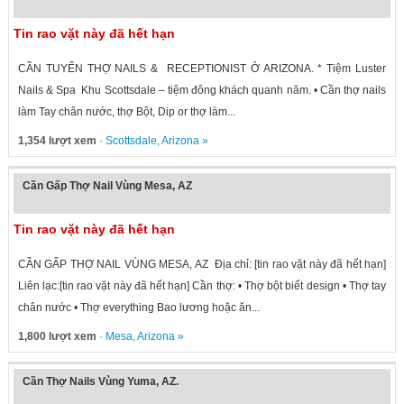
Tin rao vặt này đã hết hạn
CẦN TUYỂN THỢ NAILS & RECEPTIONIST Ở ARIZONA. * Tiệm Luster
Nails & Spa Khu Scottsdale – tiệm đông khách quanh năm. • Cần thợ nails
làm Tay chân nước, thợ Bột, Dip or thợ làm...
1,354 lượt xem
·
Scottsdale
,
Arizona
»
Cần Gấp Thợ Nail Vùng Mesa, AZ
Tin rao vặt này đã hết hạn
CẦN GẤP THỢ NAIL VÙNG MESA, AZ Địa chỉ: [tin rao vặt này đã hết hạn]
Liên lạc:[tin rao vặt này đã hết hạn] Cần thợ: • Thợ bột biết design • Thợ tay
chân nước • Thợ everything Bao lương hoặc ăn...
1,800 lượt xem
·
Mesa
,
Arizona
»
Cần Thợ Nails Vùng Yuma, AZ.