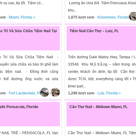
h vụ cao, tip tốt. Tiệm có...
Lương ăn chia 6/4 Tiệm Poinciana Kis
khu...
 xem
·
Miami
,
Florida
»
1,875 lượt xem
·
Kissimmee
,
Florida
»
 Trì Và Sửa Chữa Tiệm Nail Tại
Tiệm Nail Cần Thợ – Lutz, FL
o Trì Và Sửa Chữa Tiệm Nail -
Trên đường Dale Mabry Hwy, Tampa / L
huyên sửa chữa và bảo trì ghế làm
33548 Khu M.ỹ tr.ắ.ng – nằm trong sh
ác tiệm nail. - Đồng thời cũng
center, khách ổn định, tip tốt Cần thợ
ay thế đường ống nước và sửa
được TCN, bột, everything càng tốt • Th
time/ part...
 xem
·
Fort Lauderdale
,
Florida
»
1,298 lượt xem
·
Lutz
,
Florida
»
ils Pensacola, Florida
Cần Thợ Nail – Midtown Miami, FL
 NAIL TRẺ – PENSACOLA, FL Van
Cần Thợ Nail – Midtown Miami, FL Tiệ