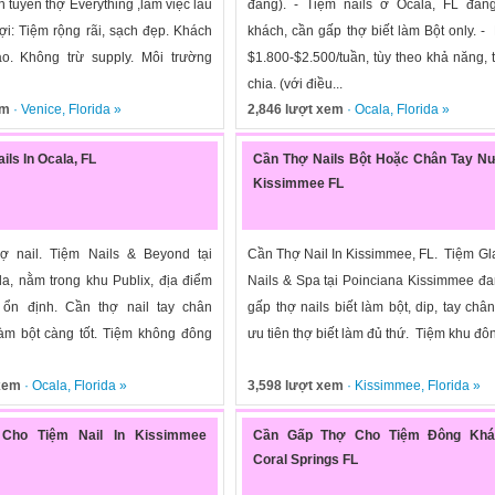
n tuyển thợ Everything ,làm việc lâu
đăng). - Tiệm nails ở Ocala, FL đan
ợi: Tiệm rộng rãi, sạch đẹp. Khách
khách, cần gấp thợ biết làm Bột only. 
ao. Không trừ supply. Môi trường
$1.800-$2.500/tuần, tùy theo khả năng, 
chia. (với điều...
em
·
Venice
,
Florida
»
2,846 lượt xem
·
Ocala
,
Florida
»
ils In Ocala, FL
Cần Thợ Nails Bột Hoặc Chân Tay Nư
Kissimmee FL
ợ nail. Tiệm Nails & Beyond tại
Cần Thợ Nail In Kissimmee, FL. Tiệm Gl
da, nằm trong khu Publix, địa điểm
Nails & Spa tại Poinciana Kissimmee đ
 ổn định. Cần thợ nail tay chân
gấp thợ nails biết làm bột, dip, tay châ
làm bột càng tốt. Tiệm không đông
ưu tiên thợ biết làm đủ thứ. Tiệm khu đôn
 xem
·
Ocala
,
Florida
»
3,598 lượt xem
·
Kissimmee
,
Florida
»
Cho Tiệm Nail In Kissimmee
Cần Gấp Thợ Cho Tiệm Đông Kh
Coral Springs FL