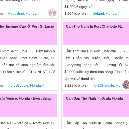
$1,200/6 ngày, trên...
 xem
·
Augustine
,
Florida
»
1,604 lượt xem
·
Deland
,
Florida
»
hợ Income Cao Ở Port St Lucie
Cần Thợ Nails In Port Charlotte FL.
i Port Saint Lucie, FL Tiệm mình ở
Cần Thợ Nails In Port Charlotte FL. - 
ker Road, Port Saint Lucie, FL
làm Chân tay nước, Bột,... hoặc t
 cần thợ có kinh nghiệm làm lâu
Everything càng tốt. - Lương từ $1
u: • Làm được vào CHỦ NHẬT • Có
$2,000/tuần tùy theo khả năng. Tips hậu
làm vui vẻ thoải mái. -...
 xem
·
Port St Lucie
,
Florida
»
2,229 lượt xem
·
Port Charlotle
,
Florida
ls Venice, Florida - Everything
Cần Gấp Thợ Nails In Ocala Florida
hợ Nail – Venice & North Port, FL
Cần Gấp Thợ Nails In Ocala Florida (