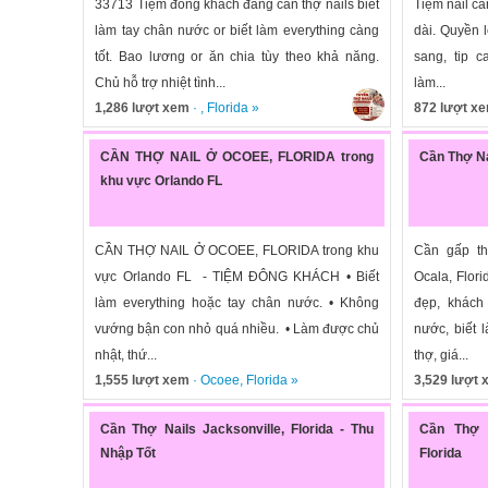
33713 Tiệm đông khách đang cần thợ nails biết
Tiệm nail cầ
làm tay chân nước or biết làm everything càng
dài. Quyền l
tốt. Bao lương or ăn chia tùy theo khả năng.
sang, tip c
Chủ hỗ trợ nhiệt tình...
làm...
1,286 lượt xem
· ,
Florida
»
872 lượt x
CẦN THỢ NAIL Ở OCOEE, FLORIDA trong
Cần Thợ Na
khu vực Orlando FL
CẦN THỢ NAIL Ở OCOEE, FLORIDA trong khu
Cần gấp th
vực Orlando FL - TIỆM ĐÔNG KHÁCH • Biết
Ocala, Flori
làm everything hoặc tay chân nước. • Không
đẹp, khách
vướng bận con nhỏ quá nhiều. • Làm được chủ
nước, biết 
nhật, thứ...
thợ, giá...
1,555 lượt xem
·
Ocoee
,
Florida
»
3,529 lượt
Cần Thợ Nails Jacksonville, Florida - Thu
Cần Thợ 
Nhập Tốt
Florida