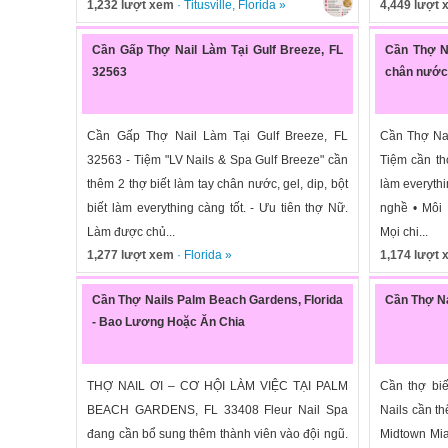
1,232 lượt xem
·
Titusville
,
Florida
»
4,449 lượt
Cần Gấp Thợ Nail Làm Tại Gulf Breeze, FL
Cần Thợ Na
32563
chân nước,
Cần Gấp Thợ Nail Làm Tại Gulf Breeze, FL
Cần Thợ Nai
32563 - Tiệm "LV Nails & Spa Gulf Breeze" cần
Tiệm cần th
thêm 2 thợ biết làm tay chân nước, gel, dip, bột
làm everythi
biết làm everything càng tốt. - Ưu tiên thợ Nữ.
nghề • Môi 
Làm được chủ...
Mọi chi...
1,277 lượt xem
·
Florida
»
1,174 lượt
Cần Thợ Nails Palm Beach Gardens, Florida
Cần Thợ Na
- Bao Lương Hoặc Ăn Chia
THỢ NAIL ƠI – CƠ HỘI LÀM VIỆC TẠI PALM
Cần thợ bi
BEACH GARDENS, FL 33408 Fleur Nail Spa
Nails cần th
đang cần bổ sung thêm thành viên vào đội ngũ.
Midtown Mia