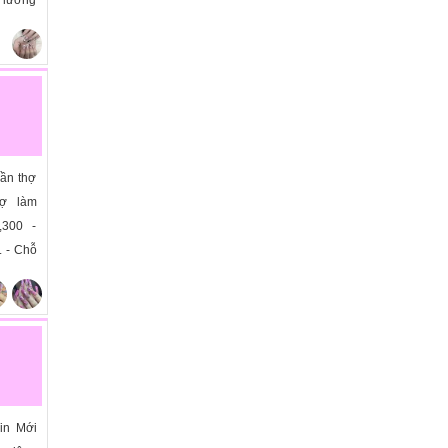
Cần thợ
hợ làm
,300 -
. - Chỗ
»
Tin Mới