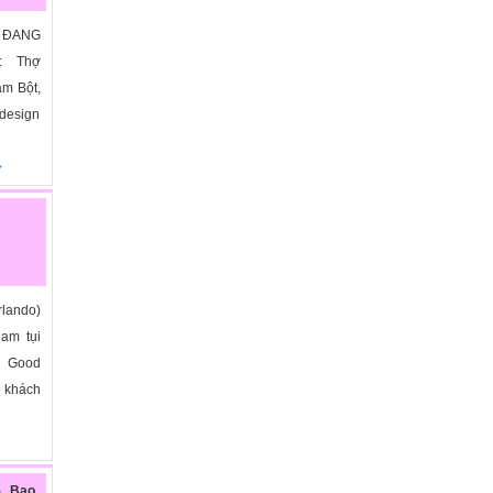
 ĐANG
n: Thợ
àm Bột,
 design
»
rlando)
eam tụi
ry Good
 khách
- Bao