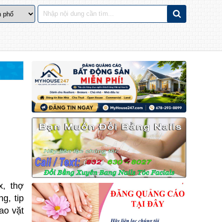
x, thợ
g, tip
rao vặt