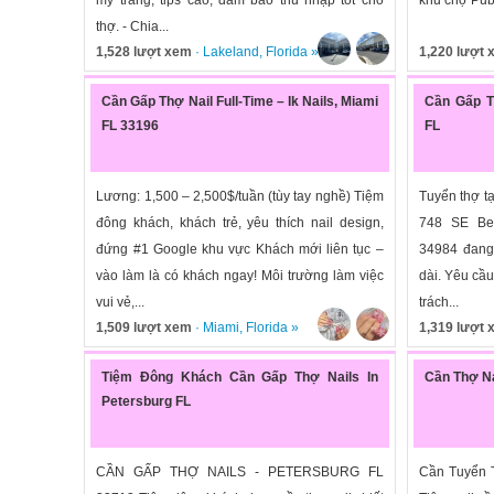
thợ. - Chia...
1,528 lượt xem
·
Lakeland
,
Florida
»
1,220 lượt
Cần Gấp Thợ Nail Full-Time – Ik Nails, Miami
Cần Gấp T
FL 33196
FL
Lương: 1,500 – 2,500$/tuần (tùy tay nghề) Tiệm
Tuyển thợ tạ
đông khách, khách trẻ, yêu thích nail design,
748 SE Bec
đứng #1 Google khu vực Khách mới liên tục –
34984 đang
vào làm là có khách ngay! Môi trường làm việc
dài. Yêu cầ
vui vẻ,...
trách...
1,509 lượt xem
·
Miami
,
Florida
»
1,319 lượt
Tiệm Đông Khách Cần Gấp Thợ Nails In
Cần Thợ Nai
Petersburg FL
CẦN GẤP THỢ NAILS - PETERSBURG FL
Cần Tuyển T