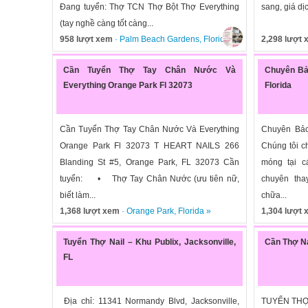
Đang tuyển: Thợ TCN Thợ Bột Thợ Everything
sang, giá dịc
(tay nghề càng tốt càng...
958 lượt xem
·
Palm Beach Gardens
,
Florida
»
2,298 lượt
Cần Tuyển Thợ Tay Chân Nước Và
Chuyên Bảo
Everything Orange Park Fl 32073
Florida
Cần Tuyển Thợ Tay Chân Nước Và Everything
Chuyên Bả
Orange Park Fl 32073 T HEART NAILS 266
Chúng tôi c
Blanding St #5, Orange Park, FL 32073 Cần
móng tại c
tuyển: • Thợ Tay Chân Nước (ưu tiên nữ,
chuyên th
biết làm...
chữa...
1,368 lượt xem
·
Orange Park
,
Florida
»
1,304 lượt
Tuyển Thợ Nail – Khu Publix, Jacksonville,
Cần Thợ Na
FL
Địa chỉ: 11341 Normandy Blvd, Jacksonville,
TUYỂN THỢ