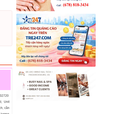
 32720
, Unit
ch, cần
 lương