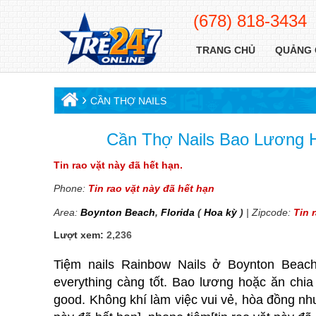
(678) 818-3434
TRANG CHỦ
QUẢNG 
›
CẦN THỢ NAILS
Cần Thợ Nails Bao Lương H
Tin rao vặt này đã hết hạn.
Phone:
Tin rao vặt này đã hết hạn
Area:
Boynton Beach
,
Florida
(
Hoa kỳ
)
| Zipcode:
Tin 
Lượt xem:
2,236
Tiệm nails Rainbow Nails ở Boynton Beach
everything càng tốt. Bao lương hoặc ăn chia
good. Không khí làm việc vui vẻ, hòa đồng như g