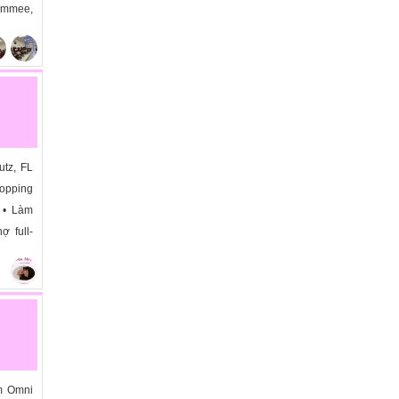
simmee,
utz, FL
opping
: • Làm
ợ full-
m Omni