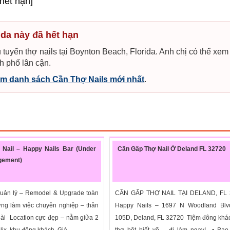
 hết hạn]
ida này đã hết hạn
 tuyển thợ nails tại Boynton Beach, Florida. Anh chị có thể xem
h phố lân cận.
m danh sách Cần Thợ Nails mới nhất
.
 Nail – Happy Nails Bar (Under
Cần Gấp Thợ Nail Ở Deland FL 32720
gement)
uản lý – Remodel & Upgrade toàn
CẦN GẤP THỢ NAIL TẠI DELAND, FL
ng làm việc chuyên nghiệp – thân
Happy Nails – 1697 N Woodland Blvd
 dài Location cực đẹp – nằm giữa 2
105D, Deland, FL 32720 Tiệm đông khá
ix, khu đông khách Giá...
thợ bột biết vẽ – đi làm ngay! • Bao