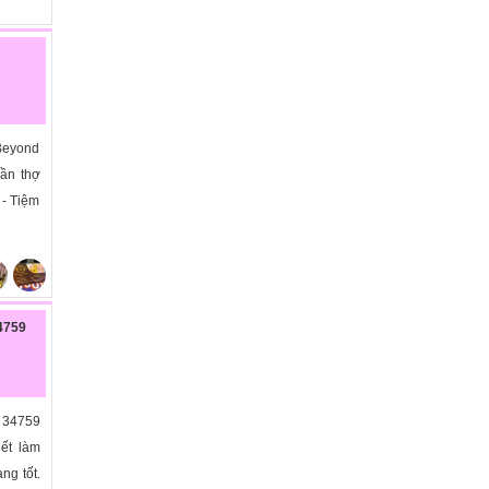
 Beyond
cần thợ
 - Tiệm
4759
 34759
iết làm
àng tốt.