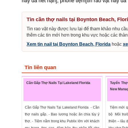
này đã hết hạn], phone tiệm[tin rao vặt này đã
Tin cần thợ nails tại Boynton Beach, Flor
Tin rao vặt này được lưu lại để tham khảo nhu cầu
thêm các tin mới hơn trong khu vực hoặc các thàn
Xem tin nail tại Boynton Beach, Florida
hoặc
xe
Tin liên quan
Cần Gấp Thợ Nails Tại Lakeland Florida
Tuyển Thợ
New Mana
Cần Gấp Thợ Nails Tại Lakeland Florida - Cần
Tiệm mới q
thợ nails gấp. - Bao lương hoặc ăn chia tùy ý
bộ Môi trườ
thợ. - Tiệm nằm trong khu Publix lớn với khách
thiện – lâu
my trang, tips cao, đảm bảo thu nhập tốt cho
khu chợ Publ