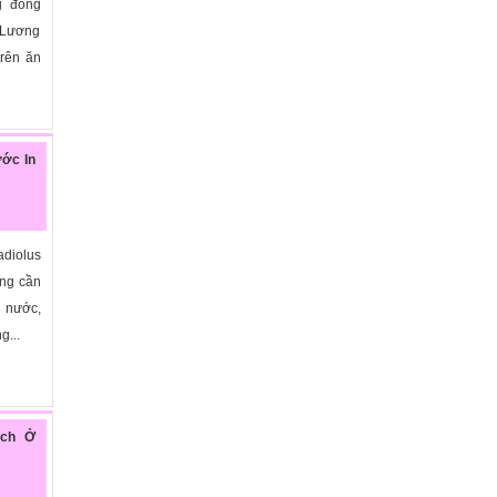
g đông
- Lương
trên ăn
ớc In
adiolus
ang cần
n nước,
g...
ách Ở