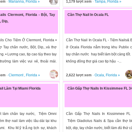
 xem
·
Marianna
,
Florida
»
1,179 lượt xem
·
Tampa
,
Florida
»
ils Clermont, Florida - Bột, Tay
Cần Thợ Nail In Ocala FL
 Dip,
ls Cho Tiệm Ở Clermont, Florida •
Cần Thợ Nail In Ocala FL - Tiệm Nails&
ợ Tay chân nước, Bột, Dip,..và thợ
ở Ocala Florida nằm trong khu Publix 
ng. • Lương cao, tip cao tùy theo tay
tay chân nước hay biết làm bột càng tốt.
trường làm việc vui vẻ, thoải mái.
không đông thợ giá cao tip hậu -...
 xem
·
Clermont
,
Florida
»
2,622 lượt xem
·
Ocala
,
Florida
»
il Làm Tại Miami Florida
Cần Gấp Thợ Nails In Kissimmee FL 3
ết làm chân tay nước, Tiệm Omni
Cần Gấp Thợ Nails In Kissimmee FL
êm thợ nail làm việc lâu dài tại khu
Tiệm Gladiolus Nails & Spa cần thợ b
mi. Khu M.ỹ tr.ắ.ng lịch sự, khách
bột, dip, tay chân nước, biết làm đủ thứ c