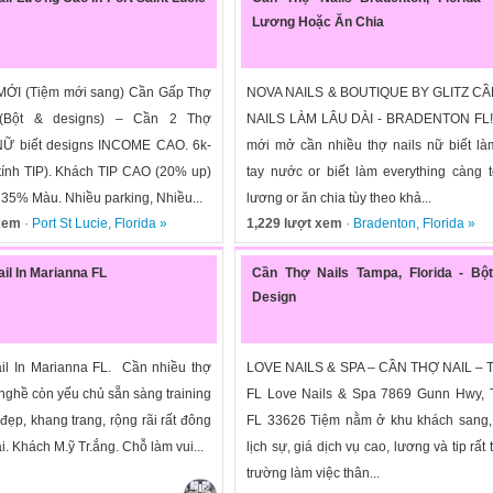
Lương Hoặc Ăn Chia
I (Tiệm mới sang) Cần Gấp Thợ
NOVA NAILS & BOUTIQUE BY GLITZ C
g (Bột & designs) – Cần 2 Thợ
NAILS LÀM LÂU DÀI - BRADENTON FL!!
NỮ biết designs INCOME CAO. 6k-
mới mở cần nhiều thợ nails nữ biết l
tính TIP). Khách TIP CAO (20% up)
tay nước or biết làm everything càng 
 35% Màu. Nhiều parking, Nhiều...
lương or ăn chia tùy theo khả...
 xem
·
Port St Lucie
,
Florida
»
1,229 lượt xem
·
Bradenton
,
Florida
»
il In Marianna FL
Cần Thợ Nails Tampa, Florida - Bột
Design
l In Marianna FL. Cần nhiều thợ
LOVE NAILS & SPA – CẦN THỢ NAIL – 
y nghề còn yếu chủ sẵn sàng training
FL Love Nails & Spa 7869 Gunn Hwy, 
ẹp, khang trang, rộng rãi rất đông
FL 33626 Tiệm nằm ở khu khách sang,
i. Khách M.ỹ Tr.ắng. Chỗ làm vui...
lịch sự, giá dịch vụ cao, lương và tip rất 
trường làm việc thân...