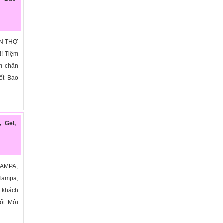
ẦN THỢ
! Tiệm
àm chân
tốt Bao
, Gel,
TAMPA,
Tampa,
 khách
tốt. Môi