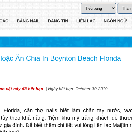
CÁO
BẰNG NAIL
ĐĂNG TIN
LIÊN LẠC
NGÔN NGỮ
oặc Ăn Chia In Boynton Beach Florida
rao vặt này đã hết hạn
. | Ngày hết hạn: October-30-2019
 Florida,
cần thợ nails
biết làm chân tay nước, wa
 tùy theo khả năng. Tiệm khu mỹ trắng khách dễ thươn
ia đình. Để biết thêm chi tiết vui lòng liên lạc Mai[tin 