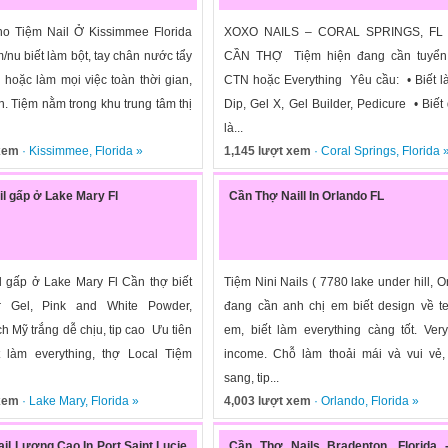
o Tiệm Nail Ở Kissimmee Florida
XOXO NAILS – CORAL SPRINGS, FL
nu biết làm bột, tay chân nước tẩy
CẦN THỢ Tiệm hiện đang cần tuyể
 hoặc làm mọi việc toàn thời gian,
CTN hoặc Everything Yêu cầu: • Biết l
n. Tiệm nằm trong khu trung tâm thị
Dip, Gel X, Gel Builder, Pedicure • Biết
là...
 xem
·
Kissimmee
,
Florida
»
1,145 lượt xem
·
Coral Springs
,
Florida
il gấp ở Lake Mary Fl
Cần Thợ Naill In Orlando FL
l gấp ở Lake Mary Fl Cần thợ biết
Tiệm Nini Nails ( 7780 lake under hill, O
r Gel, Pink and White Powder,
đang cần anh chị em biết design về t
 Mỹ trắng dễ chịu, tip cao Ưu tiên
em, biết làm everything càng tốt. Ve
 làm everything, thợ Local Tiệm
income. Chỗ làm thoải mái và vui vẻ,
sang, tip...
 xem
·
Lake Mary
,
Florida
»
4,003 lượt xem
·
Orlando
,
Florida
»
il Lương Cao In Port Saint Lucie
Cần Thợ Nails Bradenton, Florida 