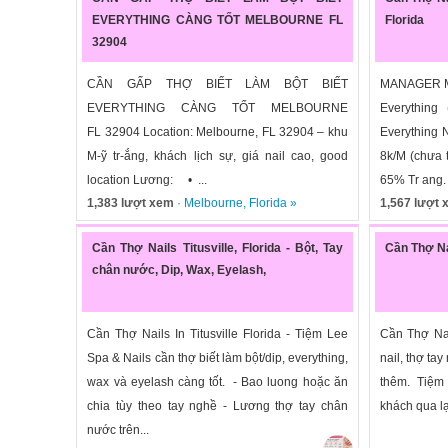
EVERYTHING CÀNG TỐT MELBOURNE FL
Florida
32904
CẦN GẤP THỢ BIẾT LÀM BỘT BIẾT
MANAGER MỚ
EVERYTHING CÀNG TỐT MELBOURNE
Everythin
FL 32904 Location: Melbourne, FL 32904 – khu
Everything 
M-ỹ tr-ắng, khách lịch sự, giá nail cao, good
8k/M (chưa 
location Lương: • ...
65% Tr ang.
1,383 lượt xem
·
Melbourne
,
Florida
»
1,567 lượt
Cần Thợ Nails Titusville, Florida - Bột, Tay
Cần Thợ Na
chân nước, Dip, Wax, Eyelash,
Cần Thợ Nails In Titusville Florida - Tiệm Lee
Cần Thợ Nai
Spa & Nails cần thợ biết làm bột/dip, everything,
nail, thợ ta
wax và eyelash càng tốt. - Bao luong hoặc ăn
thêm. Tiệm đ
chia tùy theo tay nghề - Lương thợ tay chân
khách qua lạ
nước trên...