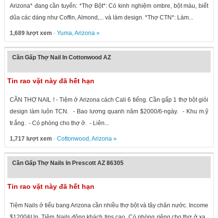
Arizona* đang cần tuyển: *Thợ Bột*: Có kinh nghiệm ombre, bột màu, biết
dũa các dáng như Coffin, Almond,... và làm design. *Thợ CTN*: Làm...
1,689 lượt xem
·
Yuma
,
Arizona
»
Cần Gấp Thợ Nail In Cottonwood AZ
Tin rao vặt này đã hết hạn
CẦN THỢ NAIL ! - Tiệm ở Arizona cách Cali 6 tiếng. Cần gấp 1 thợ bột giỏi
design làm luôn TCN. - Bao lương quanh năm $2000/6-ngày. - Khu m.ỹ
tr.ắng. - Có phòng cho thợ ở. - Liên...
1,717 lượt xem
·
Cottonwood
,
Arizona
»
Cần Gấp Thợ Nails In Prescott AZ 86305
Tin rao vặt này đã hết hạn
Tiệm Nails ở tiểu bang Arizona cần nhiều thợ bột và tây chân nước. Income
$1200&Up. Tiệm Nails đông khách tips cao. Có phòng riêng cho thợ ở xa.