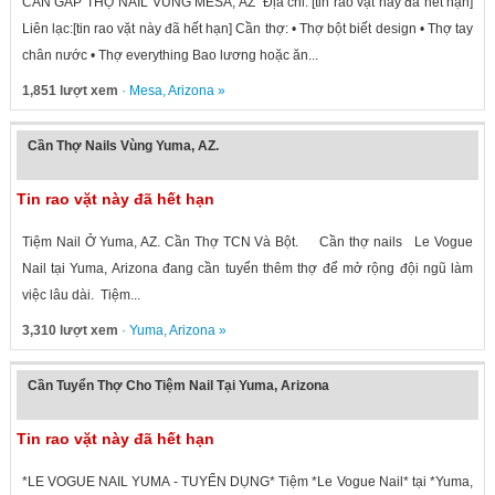
CẦN GẤP THỢ NAIL VÙNG MESA, AZ Địa chỉ: [tin rao vặt này đã hết hạn]
Liên lạc:[tin rao vặt này đã hết hạn] Cần thợ: • Thợ bột biết design • Thợ tay
chân nước • Thợ everything Bao lương hoặc ăn...
1,851 lượt xem
·
Mesa
,
Arizona
»
Cần Thợ Nails Vùng Yuma, AZ.
Tin rao vặt này đã hết hạn
Tiệm Nail Ở Yuma, AZ. Cần Thợ TCN Và Bột. Cần thợ nails Le Vogue
Nail tại Yuma, Arizona đang cần tuyển thêm thợ để mở rộng đội ngũ làm
việc lâu dài. Tiệm...
3,310 lượt xem
·
Yuma
,
Arizona
»
Cần Tuyển Thợ Cho Tiệm Nail Tại Yuma, Arizona
Tin rao vặt này đã hết hạn
*LE VOGUE NAIL YUMA - TUYỂN DỤNG* Tiệm *Le Vogue Nail* tại *Yuma,