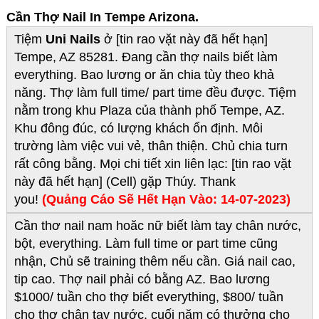
Cần Thợ Nail In Tempe Arizona.
Tiệm
Uni Nails
ở [tin rao vặt này đã hết hạn]
Tempe, AZ 85281. Đang cần thợ nails biết làm
everything. Bao lương or ăn chia tùy theo khả
năng. Thợ làm full time/ part time đều được. Tiệm
nằm trong khu Plaza của thành phố Tempe, AZ.
Khu đông đúc, có lượng khách ổn định. Môi
trường làm việc vui vẻ, thân thiện. Chủ chia turn
rất công bằng. Mọi chi tiết xin liên lạc: [tin rao vặt
này đã hết hạn] (Cell) gặp Thúy. Thank
you!
(Quảng Cáo Sẽ Hết Hạn Vào: 14-07-2023)
Cần thơ nail nam hoăc nữ biết làm tay chân nước,
bột, everything. Làm full time or part time cũng
nhận, Chủ sẽ training thêm nếu cần. Giá nail cao,
tip cao. Thợ nail phải có bằng AZ. Bao lương
$1000/ tuần cho thợ biết everything, $800/ tuần
cho thợ chân tay nước, cuối năm có thưởng cho