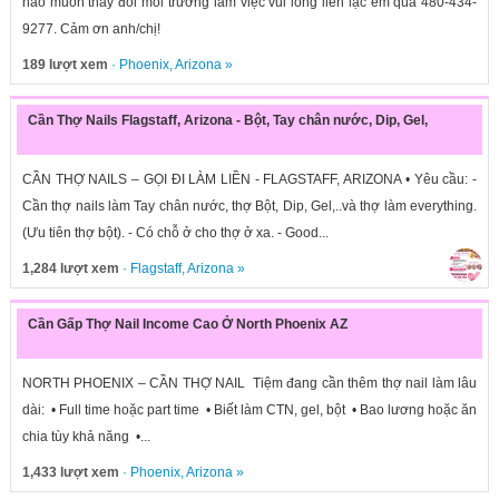
nào muốn thay đổi môi trường làm việc vui lòng liên lạc em qua 480-434-
9277. Cảm ơn anh/chị!
189 lượt xem
·
Phoenix
,
Arizona
»
Cần Thợ Nails Flagstaff, Arizona - Bột, Tay chân nước, Dip, Gel,
CẦN THỢ NAILS – GỌI ĐI LÀM LIỀN - FLAGSTAFF, ARIZONA • Yêu cầu: -
Cần thợ nails làm Tay chân nước, thợ Bột, Dip, Gel,..và thợ làm everything.
(Ưu tiên thợ bột). - Có chỗ ở cho thợ ở xa. - Good...
1,284 lượt xem
·
Flagstaff
,
Arizona
»
Cần Gấp Thợ Nail Income Cao Ở North Phoenix AZ
NORTH PHOENIX – CẦN THỢ NAIL Tiệm đang cần thêm thợ nail làm lâu
dài: • Full time hoặc part time • Biết làm CTN, gel, bột • Bao lương hoặc ăn
chia tùy khả năng •...
1,433 lượt xem
·
Phoenix
,
Arizona
»