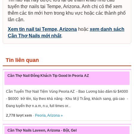
tuyển thợ nails tại Tempe, Arizona. Anh chị có thể xem
thêm các tin mới hơn trong khu vực hoặc các thành phố
lân cận.
Xem tin nail tại Tempe, Arizona
hoặc
xem danh sách
Cần Thợ Nails mới nhất
.
Tin liên quan
Cần Thợ Nail Đông Khách Tip Good In Peoria AZ
Cần Tuyển Thợ Nail Tiệm Vùng Peoria AZ - Bao Lương bảo đảm từ $4000
- $6000 trở lên, tùy theo khả năng - Khu M.ỹ Tr.ắng, khách sang, giá cao -
Đang tuyển thợ n.a.m, n.u, full times or...
2,778 lượt xem
·
Peoria
,
Arizona
»
Cần Thợ Nails Laveen, Arizona - Bột, Gel