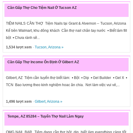
Cần Gấp Thợ Cho Tiệm Nail Ở Tucson AZ
TIỆM NAILS CẦN THỢ Tiệm Nails tại Grant & Alvernon – Tucson, Arizona
Kế bên Walmart, khu đông khách Cần thợ nail chân tay nước • Biết làm fill
bột • Chưa rành sẽ...
1,534 lượt xem
·
Tucson
,
Arizona
»
Cần Gấp Thợ Income Ổn Định Ở Gilbert AZ
Gilbert, AZ Tiệm cần tuyển thợ biết làm: • Bột • Dip • Gel Builder • Gel X •
TCN Bao lương theo kinh nghiệm hoac ăn chia. Nơi làm việc vui vẻ,...
1,496 lượt xem
·
Gilbert
,
Arizona
»
Tempe, AZ 85284 – Tuyển Thợ Nail Làm Ngay
OMG NAIL BAR Tiệm đang cần thợ bột, dip, biết làm everything càng tốt.