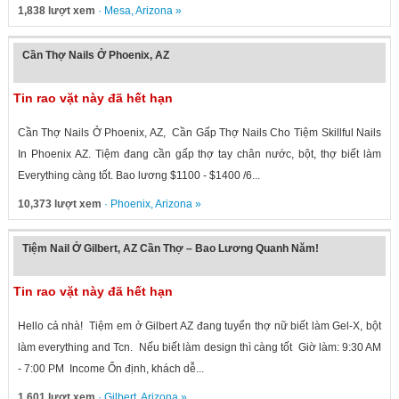
1,838 lượt xem
·
Mesa
,
Arizona
»
Cần Thợ Nails Ở Phoenix, AZ
Tin rao vặt này đã hết hạn
Cần Thợ Nails Ở Phoenix, AZ, Cần Gấp Thợ Nails Cho Tiệm Skillful Nails
In Phoenix AZ. Tiệm đang cần gấp thợ tay chân nước, bột, thợ biết làm
Everything càng tốt. Bao lương $1100 - $1400 /6...
10,373 lượt xem
·
Phoenix
,
Arizona
»
Tiệm Nail Ở Gilbert, AZ Cần Thợ – Bao Lương Quanh Năm!
Tin rao vặt này đã hết hạn
Hello cả nhà! Tiệm em ở Gilbert AZ đang tuyển thợ nữ biết làm Gel-X, bột
làm everything and Tcn. Nếu biết làm design thì càng tốt Giờ làm: 9:30 AM
- 7:00 PM Income Ổn định, khách dễ...
1,601 lượt xem
·
Gilbert
,
Arizona
»