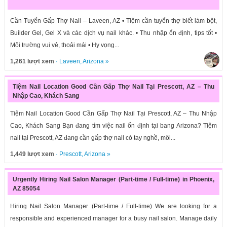
Cần Tuyển Gấp Thợ Nail – Laveen, AZ • Tiệm cần tuyển thợ biết làm bột,
Builder Gel, Gel X và các dịch vụ nail khác. • Thu nhập ổn định, tips tốt •
Môi trường vui vẻ, thoải mái • Hy vọng...
1,261 lượt xem
·
Laveen
,
Arizona
»
Tiệm Nail Location Good Cần Gấp Thợ Nail Tại Prescott, AZ – Thu
Nhập Cao, Khách Sang
Tiệm Nail Location Good Cần Gấp Thợ Nail Tại Prescott, AZ – Thu Nhập
Cao, Khách Sang Bạn đang tìm việc nail ổn định tại bang Arizona? Tiệm
nail tại Prescott, AZ đang cần gấp thợ nail có tay nghề, môi...
1,449 lượt xem
·
Prescott
,
Arizona
»
Urgently Hiring Nail Salon Manager (Part-time / Full-time) in Phoenix,
AZ 85054
Hiring Nail Salon Manager (Part-time / Full-time) We are looking for a
responsible and experienced manager for a busy nail salon. Manage daily