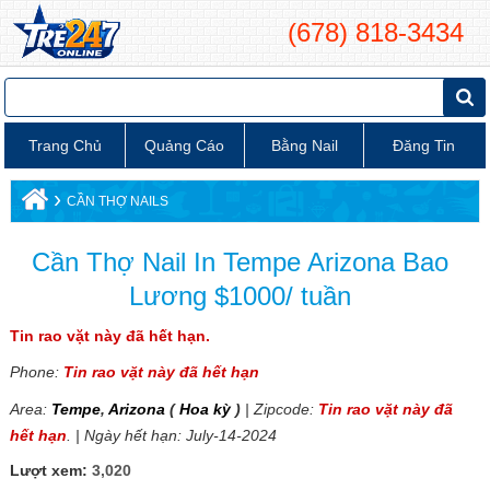
(678) 818-3434
Trang Chủ
Quảng Cáo
Bằng Nail
Đăng Tin
›
CẦN THỢ NAILS
Cần Thợ Nail In Tempe Arizona Bao
Lương $1000/ tuần
Tin rao vặt này đã hết hạn.
Phone:
Tin rao vặt này đã hết hạn
Area:
Tempe
,
Arizona
(
Hoa kỳ
)
| Zipcode:
Tin rao vặt này đã
hết hạn
. | Ngày hết hạn: July-14-2024
Lượt xem:
3,020