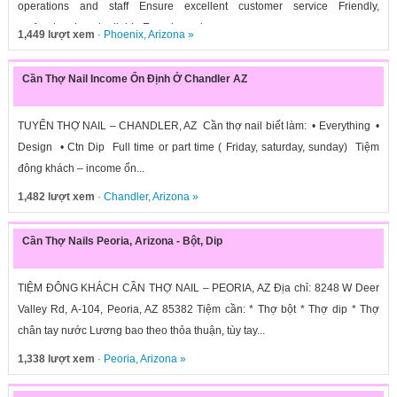
operations and staff Ensure excellent customer service Friendly,
professional, and reliable Experience in...
1,449 lượt xem
·
Phoenix
,
Arizona
»
Cần Thợ Nail Income Ổn Định Ở Chandler AZ
TUYỂN THỢ NAIL – CHANDLER, AZ Cần thợ nail biết làm: • Everything •
Design • Ctn Dip Full time or part time ( Friday, saturday, sunday) Tiệm
đông khách – income ổn...
1,482 lượt xem
·
Chandler
,
Arizona
»
Cần Thợ Nails Peoria, Arizona - Bột, Dip
TIỆM ĐÔNG KHÁCH CẦN THỢ NAIL – PEORIA, AZ Địa chỉ: 8248 W Deer
Valley Rd, A-104, Peoria, AZ 85382 Tiệm cần: * Thợ bột * Thợ dip * Thợ
chân tay nước Lương bao theo thỏa thuận, tùy tay...
1,338 lượt xem
·
Peoria
,
Arizona
»