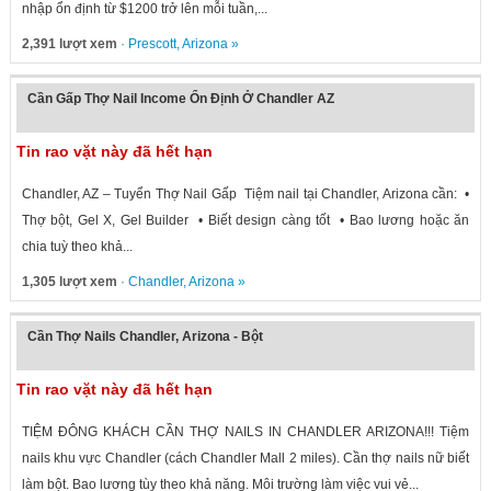
nhập ổn định từ $1200 trở lên mỗi tuần,...
2,391 lượt xem
·
Prescott
,
Arizona
»
Cần Gấp Thợ Nail Income Ổn Định Ở Chandler AZ
Tin rao vặt này đã hết hạn
Chandler, AZ – Tuyển Thợ Nail Gấp Tiệm nail tại Chandler, Arizona cần: •
Thợ bột, Gel X, Gel Builder • Biết design càng tốt • Bao lương hoặc ăn
chia tuỳ theo khả...
1,305 lượt xem
·
Chandler
,
Arizona
»
Cần Thợ Nails Chandler, Arizona - Bột
Tin rao vặt này đã hết hạn
TIỆM ĐÔNG KHÁCH CẦN THỢ NAILS IN CHANDLER ARIZONA!!! Tiệm
nails khu vực Chandler (cách Chandler Mall 2 miles). Cần thợ nails nữ biết
làm bột. Bao lương tùy theo khả năng. Môi trường làm việc vui vẻ...