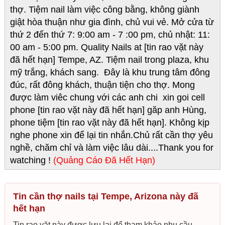
thợ. Tiệm nail làm việc công bằng, không giành
giật hòa thuận như gia đình, chủ vui vẻ. Mở cửa từ
thứ 2 đến thứ 7: 9:00 am - 7 :00 pm, chủ nhật: 11:
00 am - 5:00 pm.
Quality Nails at [tin rao vặt này
đã hết hạn] Tempe, AZ. Tiệm nail trong plaza, khu
mỹ trắng, khách sang. Đây là khu trung tâm đông
đúc, rất đông khách, thuận tiện cho thợ.
Mong
được làm viêc chung với các anh chi xin goi cell
phone [tin rao vặt này đã hết hạn] găp anh Hùng,
phone tiệm [tin rao vặt này đã hết hạn]. Không kịp
nghe phone xin để lại tin nhắn.
Chủ rất cần thợ yêu
nghề, chăm chỉ và làm việc lâu dài....Thank you for
watching !
(Quảng Cáo Đã Hết Hạn)
Tin cần thợ nails tại Tempe, Arizona này đã
hết hạn
Tin rao vặt này được lưu lại để tham khảo nhu cầu