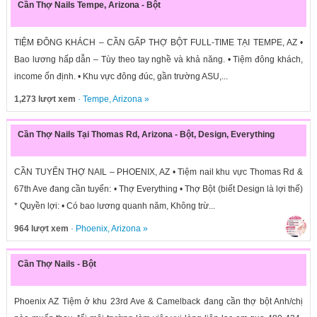
Cần Thợ Nails Tempe, Arizona - Bột
TIỆM ĐÔNG KHÁCH – CẦN GẤP THỢ BỘT FULL-TIME TẠI TEMPE, AZ •
Bao lương hấp dẫn – Tùy theo tay nghề và khả năng. • Tiệm đông khách,
income ổn định. • Khu vực đông đúc, gần trường ASU,...
1,273 lượt xem
·
Tempe
,
Arizona
»
Cần Thợ Nails Tại Thomas Rd, Arizona - Bột, Design, Everything
CẦN TUYỂN THỢ NAIL – PHOENIX, AZ • Tiệm nail khu vực Thomas Rd &
67th Ave đang cần tuyển: • Thợ Everything • Thợ Bột (biết Design là lợi thế)
* Quyền lợi: • Có bao lương quanh năm, Không trừ...
964 lượt xem
·
Phoenix
,
Arizona
»
Cần Thợ Nails - Bột
Phoenix AZ Tiệm ở khu 23rd Ave & Camelback đang cần thợ bột Anh/chị