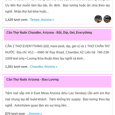
Ưu tiên thợ muốn làm lâu dài, ổn định. Bao lương hoặc ăn chia theo tay
nghề Nhận thợ full-time hoặc...
1,429 lượt xem
·
Tempe
,
Arizona
»
Cần Thợ Nails Chandler, Arizona - Bột, Dip, Gel, Everything
CẦN 2 THỢ EVERYTHING (bột, mani-pedi, dip, gel-x) và 1 THỢ CHÂN TAY
NƯỚC. Địa chỉ: #12 – 4980 W. Ray Road, Chandler, AZ Liên hệ: 780-238-
1009 text only • Lương thỏa thuận theo tay nghề và kinh...
1,301 lượt xem
·
Chandler
,
Arizona
»
Cần Thợ Nails Arizona - Bao Lương
Tiệm nail sắp mở ờ East Mesa Arizona (khu Las Sendas) cần anh em thợ
nail chung tay để build khách. Tiệm không trừ supply. Bao lương theo tay
nghề. Anh/chị/em quan tâm xin vui lòng liên...
870 lượt xem
· ,
Arizona
»