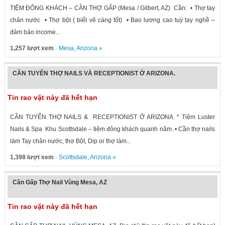
TIỆM ĐÔNG KHÁCH – CẦN THỢ GẤP (Mesa / Gilbert, AZ) Cần: • Thợ tay
chân nước • Thợ bột ( biết vẽ càng tốt) • Bao lương cao tuỳ tay nghề –
đảm bảo income...
1,257 lượt xem
·
Mesa
,
Arizona
»
CẦN TUYỂN THỢ NAILS VÀ RECEPTIONIST Ở ARIZONA.
Tin rao vặt này đã hết hạn
CẦN TUYỂN THỢ NAILS & RECEPTIONIST Ở ARIZONA. * Tiệm Luster
Nails & Spa Khu Scottsdale – tiệm đông khách quanh năm. • Cần thợ nails
làm Tay chân nước, thợ Bột, Dip or thợ làm...
1,398 lượt xem
·
Scottsdale
,
Arizona
»
Cần Gấp Thợ Nail Vùng Mesa, AZ
Tin rao vặt này đã hết hạn