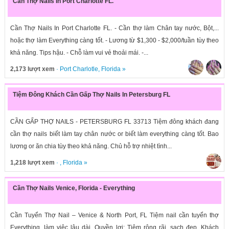
Cần Thợ Nails In Port Charlotte FL.
Cần Thợ Nails In Port Charlotte FL. - Cần thợ làm Chân tay nước, Bột,...
hoặc thợ làm Everything càng tốt. - Lương từ $1,300 - $2,000/tuần tùy theo
khả năng. Tips hậu. - Chỗ làm vui vẻ thoải mái. -...
2,173 lượt xem
·
Port Charlotle
,
Florida
»
Tiệm Đông Khách Cần Gấp Thợ Nails In Petersburg FL
CẦN GẤP THỢ NAILS - PETERSBURG FL 33713 Tiệm đông khách đang
cần thợ nails biết làm tay chân nước or biết làm everything càng tốt. Bao
lương or ăn chia tùy theo khả năng. Chủ hỗ trợ nhiệt tình...
1,218 lượt xem
· ,
Florida
»
Cần Thợ Nails Venice, Florida - Everything
Cần Tuyển Thợ Nail – Venice & North Port, FL Tiệm nail cần tuyển thợ
Everything ,làm việc lâu dài. Quyền lợi: Tiệm rộng rãi, sạch đẹp. Khách