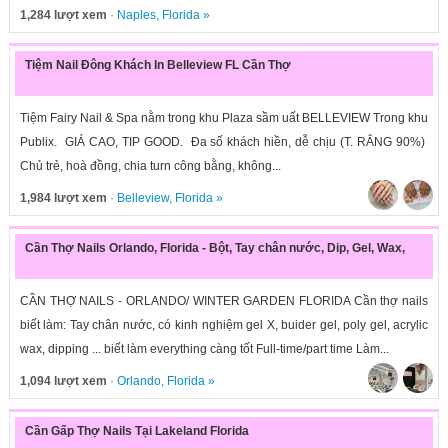
1,284 lượt xem
·
Naples
,
Florida
»
Tiệm Nail Đông Khách In Belleview FL Cần Thợ
Tiệm Fairy Nail & Spa nằm trong khu Plaza sầm uất BELLEVIEW Trong khu
Publix. GIÁ CAO, TIP GOOD. Đa số khách hiền, dễ chịu (T. RẮNG 90%)
Chủ trẻ, hoà đồng, chia turn công bằng, không...
1,984 lượt xem
·
Belleview
,
Florida
»
Cần Thợ Nails Orlando, Florida - Bột, Tay chân nước, Dip, Gel, Wax,
CẦN THỢ NAILS - ORLANDO/ WINTER GARDEN FLORIDA Cần thợ nails
biết làm: Tay chân nước, có kinh nghiệm gel X, buider gel, poly gel, acrylic
wax, dipping ... biết làm everything càng tốt Full-time/part time Làm...
1,094 lượt xem
·
Orlando
,
Florida
»
Cần Gấp Thợ Nails Tại Lakeland Florida