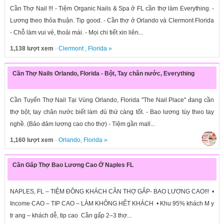
Cần Thợ Nail !!! - Tiệm Organic Nails & Spa ở FL cần thợ làm Everything. -
Lương theo thỏa thuận. Tip good. - Cần thợ ở Orlando và Clermont Florida
- Chỗ làm vui vẻ, thoải mái. - Mọi chi tiết xin liên...
1,138 lượt xem
·
Clermont
,
Florida
»
Cần Thợ Nails Orlando, Florida - Bột, Tay chân nước, Everything
Cần Tuyển Thợ Nail Tại Vùng Orlando, Florida "The Nail Place" đang cần
thợ bột, tay chân nước biết làm đủ thứ càng tốt. - Bao lương tùy theo tay
nghề. (Bảo đảm lương cao cho thợ) - Tiệm gần mall...
1,160 lượt xem
·
Orlando
,
Florida
»
Cần Gấp Thợ Bao Lương Cao Ở Naples FL
NAPLES, FL – TIỆM ĐÔNG KHÁCH CẦN THỢ GẤP- BAO LƯƠNG CAO!!! •
Income CAO – TIP CAO – LÀM KHÔNG HẾT KHÁCH • Khu 95% khách M y
tr ang – khách dễ, tip cao Cần gấp 2–3 thợ...