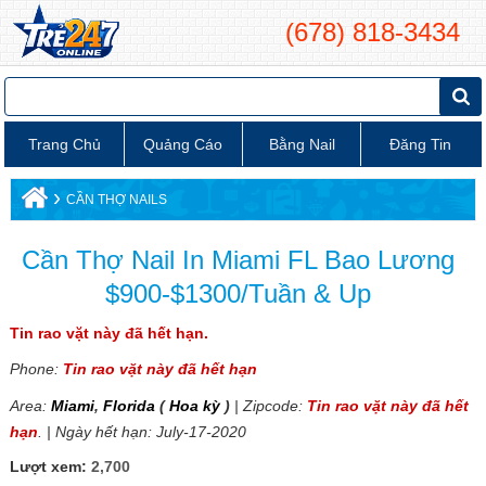
(678) 818-3434
Trang Chủ
Quảng Cáo
Bằng Nail
Đăng Tin
›
CẦN THỢ NAILS
Cần Thợ Nail In Miami FL Bao Lương
$900-$1300/Tuần & Up
Tin rao vặt này đã hết hạn.
Phone:
Tin rao vặt này đã hết hạn
Area:
Miami
,
Florida
(
Hoa kỳ
)
| Zipcode:
Tin rao vặt này đã hết
hạn
. | Ngày hết hạn: July-17-2020
Lượt xem:
2,700