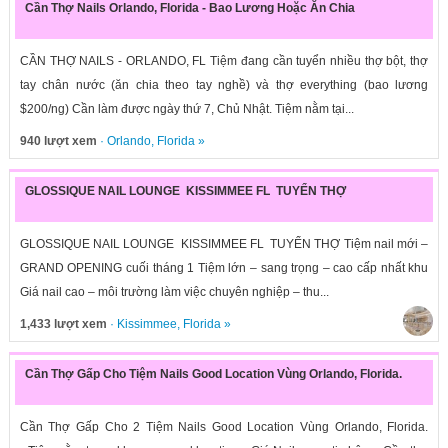
Cần Thợ Nails Orlando, Florida - Bao Lương Hoặc Ăn Chia
CẦN THỢ NAILS - ORLANDO, FL Tiệm đang cần tuyển nhiều thợ bột, thợ
tay chân nước (ăn chia theo tay nghề) và thợ everything (bao lương
$200/ng) Cần làm được ngày thứ 7, Chủ Nhật. Tiệm nằm tại...
940 lượt xem
·
Orlando
,
Florida
»
GLOSSIQUE NAIL LOUNGE KISSIMMEE FL TUYỂN THỢ
GLOSSIQUE NAIL LOUNGE KISSIMMEE FL TUYỂN THỢ Tiệm nail mới –
GRAND OPENING cuối tháng 1 Tiệm lớn – sang trọng – cao cấp nhất khu
Giá nail cao – môi trường làm việc chuyên nghiệp – thu...
1,433 lượt xem
·
Kissimmee
,
Florida
»
Cần Thợ Gấp Cho Tiệm Nails Good Location Vùng Orlando, Florida.
Cần Thợ Gấp Cho 2 Tiệm Nails Good Location Vùng Orlando, Florida.