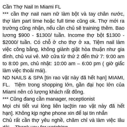
Cần Thợ Nail In Miami FL
*** cần thợ nail nam nữ làm bột và tay chân nước,
thợ làm part time hoặc full time cũng ok. Thợ mới ra
trường cũng nhận, nếu cần chủ sẽ training thêm. Bao
lương $900 - $1300/ tuần. Income thợ bột $1300 -
$2000/ tuần. Có chỗ ở cho thợ ở xa, Tiệm nail làm
việc công bằng, không giành giật hòa thuận như gia
đình, chủ vui vẻ. Mở cửa từ thứ 2 đến thứ 7: 9:00 am
to 8:00 pm, chủ nhật: 10:00 am – 6:00 pm ( giờ giấc
làm việc thoải mái).
ND NAILS & SPA [tin rao vặt này đã hết hạn] MIAMI,
FL. Tiệm trong shopping lớn, gần đại học lớn của
Miami nên có lượng khách rất đông.
*** Cũng đang cần manager, receptionist
Mọi chi tiết vui lòng liên lạc[tin rao vặt này đã hết
hạn]. Không kịp nghe phone xin để lại tin nhắn
Chủ rất cần thợ yêu nghề, chăm chỉ và làm việc lâu