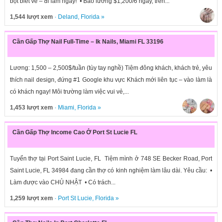
bột biết vẽ – đi làm ngay! • Bao lương $1,200/6 ngày, trên...
1,544 lượt xem
·
Deland
,
Florida
»
Cần Gấp Thợ Nail Full-Time – Ik Nails, Miami FL 33196
Lương: 1,500 – 2,500$/tuần (tùy tay nghề) Tiệm đông khách, khách trẻ, yêu
thích nail design, đứng #1 Google khu vực Khách mới liên tục – vào làm là
có khách ngay! Môi trường làm việc vui vẻ,...
1,453 lượt xem
·
Miami
,
Florida
»
Cần Gấp Thợ Income Cao Ở Port St Lucie FL
Tuyển thợ tại Port Saint Lucie, FL Tiệm mình ở 748 SE Becker Road, Port
Saint Lucie, FL 34984 đang cần thợ có kinh nghiệm làm lâu dài. Yêu cầu: •
Làm được vào CHỦ NHẬT • Có trách...
1,259 lượt xem
·
Port St Lucie
,
Florida
»