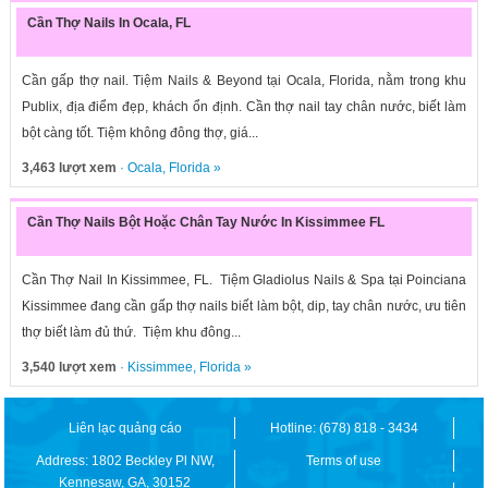
Cần Thợ Nails In Ocala, FL
Cần gấp thợ nail. Tiệm Nails & Beyond tại Ocala, Florida, nằm trong khu
Publix, địa điểm đẹp, khách ổn định. Cần thợ nail tay chân nước, biết làm
bột càng tốt. Tiệm không đông thợ, giá...
3,463 lượt xem
·
Ocala
,
Florida
»
Cần Thợ Nails Bột Hoặc Chân Tay Nước In Kissimmee FL
Cần Thợ Nail In Kissimmee, FL. Tiệm Gladiolus Nails & Spa tại Poinciana
Kissimmee đang cần gấp thợ nails biết làm bột, dip, tay chân nước, ưu tiên
thợ biết làm đủ thứ. Tiệm khu đông...
3,540 lượt xem
·
Kissimmee
,
Florida
»
Liên lạc quảng cáo
Hotline: (678) 818 - 3434
Address: 1802 Beckley Pl NW,
Terms of use
Kennesaw, GA, 30152