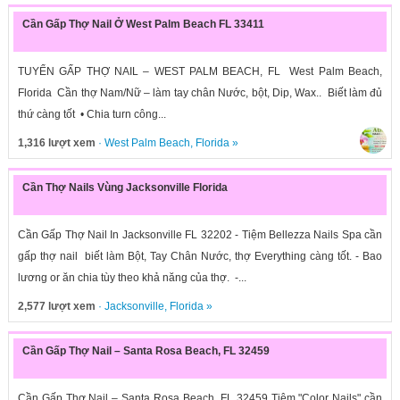
Cần Gấp Thợ Nail Ở West Palm Beach FL 33411
TUYỂN GẤP THỢ NAIL – WEST PALM BEACH, FL West Palm Beach,
Florida Cần thợ Nam/Nữ – làm tay chân Nước, bột, Dip, Wax.. Biết làm đủ
thứ càng tốt • Chia turn công...
1,316 lượt xem
·
West Palm Beach
,
Florida
»
Cần Thợ Nails Vùng Jacksonville Florida
Cần Gấp Thợ Nail In Jacksonville FL 32202 - Tiệm Bellezza Nails Spa cần
gấp thợ nail biết làm Bột, Tay Chân Nước, thợ Everything càng tốt. - Bao
lương or ăn chia tùy theo khả năng của thợ. -...
2,577 lượt xem
·
Jacksonville
,
Florida
»
Cần Gấp Thợ Nail – Santa Rosa Beach, FL 32459
Cần Gấp Thợ Nail – Santa Rosa Beach, FL 32459 Tiệm "Color Nails" cần