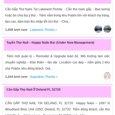
Cần Gấp Thợ Nails Tại Lakeland Florida - Cần thợ nails gấp. - Bao lương
hoặc ăn chia tùy ý thợ. - Tiệm nằm trong khu Publix lớn với khách my trang,
tips cao, đảm bảo thu nhập tốt cho thợ. - Chia...
1,458 lượt xem
·
Lakeland
,
Florida
»
Tuyển Thợ Nail – Happy Nails Bar (Under New Management)
Tiệm mới quản lý – Remodel & Upgrade toàn bộ Môi trường làm việc
chuyên nghiệp – thân thiện – lâu dài Location cực đẹp – nằm giữa 2 khu
chợ Publix, khu đông khách Giá...
1,164 lượt xem
·
Augustine
,
Florida
»
Cần Gấp Thợ Nail Ở Deland FL 32720
CẦN GẤP THỢ NAIL TẠI DELAND, FL 32720 Happy Nails – 1697 N
Woodland Blvd, Unit 105D, Deland, FL 32720 Tiệm đông khách, cần thợ