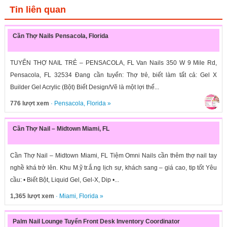
Tin liên quan
Cần Thợ Nails Pensacola, Florida
TUYỂN THỢ NAIL TRẺ – PENSACOLA, FL Van Nails 350 W 9 Mile Rd,
Pensacola, FL 32534 Đang cần tuyển: Thợ trẻ, biết làm tất cả: Gel X
Builder Gel Acrylic (Bột) Biết Design/Vẽ là một lợi thế...
776 lượt xem
·
Pensacola
,
Florida
»
Cần Thợ Nail – Midtown Miami, FL
Cần Thợ Nail – Midtown Miami, FL Tiệm Omni Nails cần thêm thợ nail tay
nghề khá trở lên. Khu M.ỹ tr.ắ.ng lịch sự, khách sang – giá cao, tip tốt Yêu
cầu: • Biết Bột, Liquid Gel, Gel-X, Dip •...
1,365 lượt xem
·
Miami
,
Florida
»
Palm Nail Lounge Tuyển Front Desk Inventory Coordinator