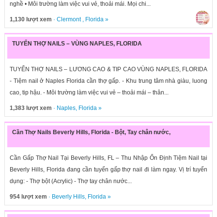
nghề • Môi trường làm việc vui vẻ, thoải mái. Mọi chi...
1,130 lượt xem
·
Clermont
,
Florida
»
TUYỂN THỢ NAILS – VÙNG NAPLES, FLORIDA
TUYỂN THỢ NAILS – LƯƠNG CAO & TIP CAO VÙNG NAPLES, FLORIDA
- Tiệm nail ở Naples Florida cần thợ gấp. - Khu trung tâm nhà giàu, luong
cao, tip hậu. - Môi trường làm việc vui vẻ – thoải mái – thân...
1,383 lượt xem
·
Naples
,
Florida
»
Cần Thợ Nails Beverly Hills, Florida - Bột, Tay chân nước,
Cần Gấp Thợ Nail Tại Beverly Hills, FL – Thu Nhập Ổn Định Tiệm Nail tại
Beverly Hills, Florida đang cần tuyển gấp thợ nail đi làm ngay. Vị trí tuyển
dụng: - Thợ bột (Acrylic) - Thợ tay chân nước...
954 lượt xem
·
Beverly Hills
,
Florida
»