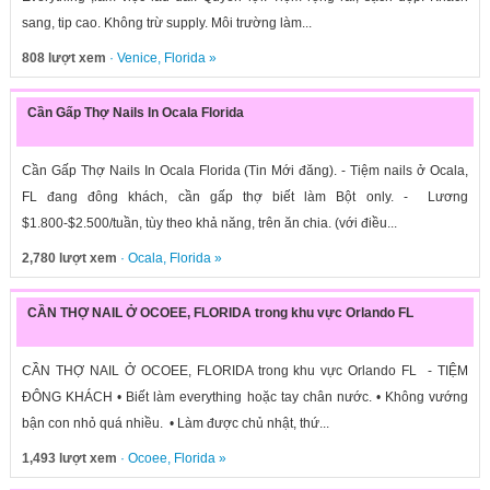
sang, tip cao. Không trừ supply. Môi trường làm...
808 lượt xem
·
Venice
,
Florida
»
Cần Gấp Thợ Nails In Ocala Florida
Cần Gấp Thợ Nails In Ocala Florida (Tin Mới đăng). - Tiệm nails ở Ocala,
FL đang đông khách, cần gấp thợ biết làm Bột only. - Lương
$1.800-$2.500/tuần, tùy theo khả năng, trên ăn chia. (với điều...
2,780 lượt xem
·
Ocala
,
Florida
»
CẦN THỢ NAIL Ở OCOEE, FLORIDA trong khu vực Orlando FL
CẦN THỢ NAIL Ở OCOEE, FLORIDA trong khu vực Orlando FL - TIỆM
ĐÔNG KHÁCH • Biết làm everything hoặc tay chân nước. • Không vướng
bận con nhỏ quá nhiều. • Làm được chủ nhật, thứ...
1,493 lượt xem
·
Ocoee
,
Florida
»