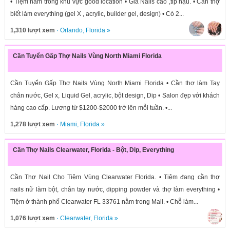
• Tiệm nằm trong khu vực good location • Giá Nails cao ,tip hậu. • Cần thợ
biết làm everything (gel X , acrylic, builder gel, design) • Có 2...
1,310 lượt xem
·
Orlando
,
Florida
»
Cần Tuyển Gấp Thợ Nails Vùng North Miami Florida
Cần Tuyển Gấp Thợ Nails Vùng North Miami Florida • Cần thợ làm Tay
chân nước, Gel x, Liquid Gel, acrylic, bột design, Dip • Salon đẹp với khách
hàng cao cấp. Lương từ $1200-$2000 trở lên mỗi tuần. •...
1,278 lượt xem
·
Miami
,
Florida
»
Cần Thợ Nails Clearwater, Florida - Bột, Dip, Everything
Cần Thợ Nail Cho Tiệm Vùng Clearwater Florida. • Tiệm đang cần thợ
nails nữ làm bột, chân tay nước, dipping powder và thợ làm everything •
Tiệm ở thành phố Clearwater FL 33761 nằm trong Mall. • Chỗ làm...
1,076 lượt xem
·
Clearwater
,
Florida
»