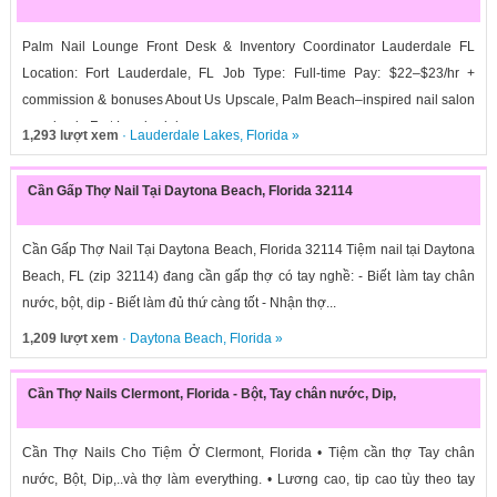
Palm Nail Lounge Front Desk & Inventory Coordinator Lauderdale FL
Location: Fort Lauderdale, FL Job Type: Full-time Pay: $22–$23/hr +
commission & bonuses About Us Upscale, Palm Beach–inspired nail salon
opening in Fort Lauderdale....
1,293 lượt xem
·
Lauderdale Lakes
,
Florida
»
Cần Gấp Thợ Nail Tại Daytona Beach, Florida 32114
Cần Gấp Thợ Nail Tại Daytona Beach, Florida 32114 Tiệm nail tại Daytona
Beach, FL (zip 32114) đang cần gấp thợ có tay nghề: - Biết làm tay chân
nước, bột, dip - Biết làm đủ thứ càng tốt - Nhận thợ...
1,209 lượt xem
·
Daytona Beach
,
Florida
»
Cần Thợ Nails Clermont, Florida - Bột, Tay chân nước, Dip,
Cần Thợ Nails Cho Tiệm Ở Clermont, Florida • Tiệm cần thợ Tay chân
nước, Bột, Dip,..và thợ làm everything. • Lương cao, tip cao tùy theo tay