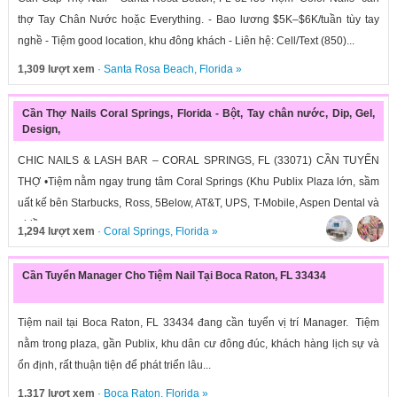
thợ Tay Chân Nước hoặc Everything. - Bao lương $5K–$6K/tuần tùy tay
nghề - Tiệm good location, khu đông khách - Liên hệ: Cell/Text (850)...
1,309 lượt xem
·
Santa Rosa Beach
,
Florida
»
Cần Thợ Nails Coral Springs, Florida - Bột, Tay chân nước, Dip, Gel,
Design,
CHIC NAILS & LASH BAR – CORAL SPRINGS, FL (33071) CẦN TUYỂN
THỢ •Tiệm nằm ngay trung tâm Coral Springs (Khu Publix Plaza lớn, sầm
uất kế bên Starbucks, Ross, 5Below, AT&T, UPS, T-Mobile, Aspen Dental và
nhiều...
1,294 lượt xem
·
Coral Springs
,
Florida
»
Cần Tuyển Manager Cho Tiệm Nail Tại Boca Raton, FL 33434
Tiệm nail tại Boca Raton, FL 33434 đang cần tuyển vị trí Manager. Tiệm
nằm trong plaza, gần Publix, khu dân cư đông đúc, khách hàng lịch sự và
ổn định, rất thuận tiện để phát triển lâu...
1,317 lượt xem
·
Boca Raton
,
Florida
»