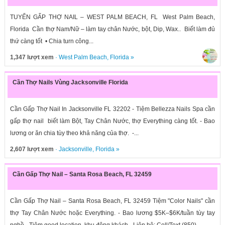
TUYỂN GẤP THỢ NAIL – WEST PALM BEACH, FL West Palm Beach,
Florida Cần thợ Nam/Nữ – làm tay chân Nước, bột, Dip, Wax.. Biết làm đủ
thứ càng tốt • Chia turn công...
1,347 lượt xem
·
West Palm Beach
,
Florida
»
Cần Thợ Nails Vùng Jacksonville Florida
Cần Gấp Thợ Nail In Jacksonville FL 32202 - Tiệm Bellezza Nails Spa cần
gấp thợ nail biết làm Bột, Tay Chân Nước, thợ Everything càng tốt. - Bao
lương or ăn chia tùy theo khả năng của thợ. -...
2,607 lượt xem
·
Jacksonville
,
Florida
»
Cần Gấp Thợ Nail – Santa Rosa Beach, FL 32459
Cần Gấp Thợ Nail – Santa Rosa Beach, FL 32459 Tiệm "Color Nails" cần
thợ Tay Chân Nước hoặc Everything. - Bao lương $5K–$6K/tuần tùy tay