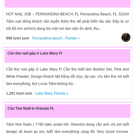
HOT NAIL JOB – FERNANDINA BEACH, FL Fernandina Beach, FL 32034
Tiệm nail đông khách cần tuyển thêm thợ để phát triển lâu dài. Đây là cơ
hội tốt cho anh/chị đang tìm một nơi làm việc ổn định, thu...
990 lượt xem
·
Fernandina beach
,
Florida
»
Cần thợ nail gấp ở Lake Mary Fl
Cần thợ nail gấp ở Lake Mary Fl Cần thợ biết làm Builder Gel, Pink and
White Powder, Design Khách Mỹ trắng dễ chịu, tip cao Ưu tiên thợ nữ biết
làm everything, thợ Local Tiệm không trừ...
1,291 lượt xem
·
Lake Mary
,
Florida
»
Cần Thợ Naill In Orlando FL
Tiệm Nini Nails ( 7780 lake under hill, Orlando) đang cần anh chị em biết
design về team tụi em, biết làm everything càng tốt. Very Good income.