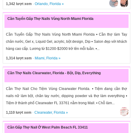
1,342 lượt xem
·
Orlando
,
Florida
»
Cần Tuyển Gấp Thợ Nails Vùng North Miami Florida
Cần Tuyển Gấp Thợ Nails Vùng North Miami Florida • Cần thợ làm Tay
chân nước, Gel x, Liquid Gel, acrylic, bột design, Dip • Salon đẹp với khách
hàng cao cấp. Lương từ $1200-$2000 trở lên mỗi tuần. •...
1,314 lượt xem
·
Miami
,
Florida
»
Cần Thợ Nails Clearwater, Florida - Bột, Dip, Everything
Cần Thợ Nail Cho Tiệm Vùng Clearwater Florida. • Tiệm đang cần thợ
nails nữ làm bột, chân tay nước, dipping powder và thợ làm everything •
Tiệm ở thành phố Clearwater FL 33761 nằm trong Mall. • Chỗ làm...
1,110 lượt xem
·
Clearwater
,
Florida
»
Cần Gấp Thợ Nail Ở West Palm Beach FL 33411