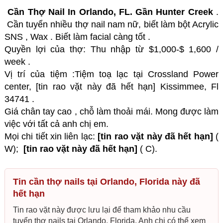
Cần Thợ Nail In Orlando, FL. Gần Hunter Creek
.
Cần tuyển nhiều thợ nail nam nữ, biết làm bột Acrylic
SNS , Wax . Biết làm facial càng tốt .
Quyền lợi của thợ: Thu nhập từ $1,000-$ 1,600 /
week .
Vị trí của tiệm :Tiệm toạ lạc tại Crossland Power
center, [tin rao vặt này đã hết hạn] Kissimmee, Fl
34741 .
Giá chân tay cao , chỗ làm thoải mái. Mong được làm
việc với tất cả anh chị em.
Mọi chi tiết xin liên lạc:
[tin rao vặt này đã hết hạn]
(
W);
[tin rao vặt này đã hết hạn]
( C).
Tin cần thợ nails tại Orlando, Florida này đã
hết hạn
Tin rao vặt này được lưu lại để tham khảo nhu cầu
tuyển thợ nails tại Orlando, Florida. Anh chị có thể xem