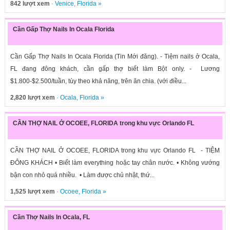
842 lượt xem
·
Venice
,
Florida
»
Cần Gấp Thợ Nails In Ocala Florida
Cần Gấp Thợ Nails In Ocala Florida (Tin Mới đăng). - Tiệm nails ở Ocala,
FL đang đông khách, cần gấp thợ biết làm Bột only. - Lương
$1.800-$2.500/tuần, tùy theo khả năng, trên ăn chia. (với điều...
2,820 lượt xem
·
Ocala
,
Florida
»
CẦN THỢ NAIL Ở OCOEE, FLORIDA trong khu vực Orlando FL
CẦN THỢ NAIL Ở OCOEE, FLORIDA trong khu vực Orlando FL - TIỆM
ĐÔNG KHÁCH • Biết làm everything hoặc tay chân nước. • Không vướng
bận con nhỏ quá nhiều. • Làm được chủ nhật, thứ...
1,525 lượt xem
·
Ocoee
,
Florida
»
Cần Thợ Nails In Ocala, FL