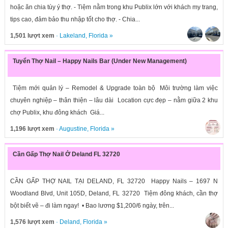
hoặc ăn chia tùy ý thợ. - Tiệm nằm trong khu Publix lớn với khách my trang,
tips cao, đảm bảo thu nhập tốt cho thợ. - Chia...
1,501 lượt xem
·
Lakeland
,
Florida
»
Tuyển Thợ Nail – Happy Nails Bar (Under New Management)
Tiệm mới quản lý – Remodel & Upgrade toàn bộ Môi trường làm việc
chuyên nghiệp – thân thiện – lâu dài Location cực đẹp – nằm giữa 2 khu
chợ Publix, khu đông khách Giá...
1,196 lượt xem
·
Augustine
,
Florida
»
Cần Gấp Thợ Nail Ở Deland FL 32720
CẦN GẤP THỢ NAIL TẠI DELAND, FL 32720 Happy Nails – 1697 N
Woodland Blvd, Unit 105D, Deland, FL 32720 Tiệm đông khách, cần thợ
bột biết vẽ – đi làm ngay! • Bao lương $1,200/6 ngày, trên...
1,576 lượt xem
·
Deland
,
Florida
»