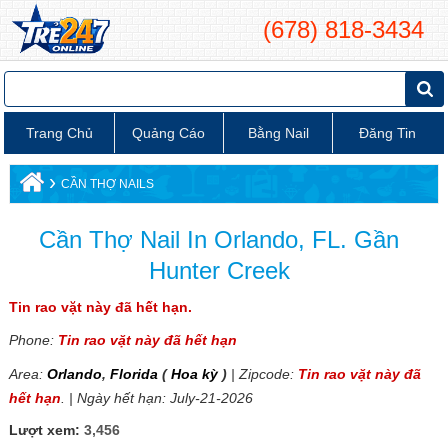
(678) 818-3434
Trang Chủ
Quảng Cáo
Bằng Nail
Đăng Tin
›
CẦN THỢ NAILS
Cần Thợ Nail In Orlando, FL. Gần
Hunter Creek
Tin rao vặt này đã hết hạn.
Phone:
Tin rao vặt này đã hết hạn
Area:
Orlando
,
Florida
(
Hoa kỳ
)
| Zipcode:
Tin rao vặt này đã
hết hạn
. | Ngày hết hạn: July-21-2026
Lượt xem:
3,456