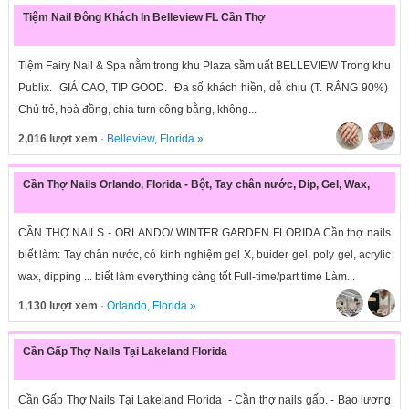
Tiệm Nail Đông Khách In Belleview FL Cần Thợ
Tiệm Fairy Nail & Spa nằm trong khu Plaza sầm uất BELLEVIEW Trong khu
Publix. GIÁ CAO, TIP GOOD. Đa số khách hiền, dễ chịu (T. RẮNG 90%)
Chủ trẻ, hoà đồng, chia turn công bằng, không...
2,016 lượt xem
·
Belleview
,
Florida
»
Cần Thợ Nails Orlando, Florida - Bột, Tay chân nước, Dip, Gel, Wax,
CẦN THỢ NAILS - ORLANDO/ WINTER GARDEN FLORIDA Cần thợ nails
biết làm: Tay chân nước, có kinh nghiệm gel X, buider gel, poly gel, acrylic
wax, dipping ... biết làm everything càng tốt Full-time/part time Làm...
1,130 lượt xem
·
Orlando
,
Florida
»
Cần Gấp Thợ Nails Tại Lakeland Florida
Cần Gấp Thợ Nails Tại Lakeland Florida - Cần thợ nails gấp. - Bao lương