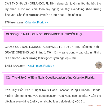
CẦN THỢ NAILS - ORLANDO, FL Tiệm đang cần tuyển nhiều thợ bột, thợ
tay chân nước (ăn chia theo tay nghề) và thợ everything (bao lương
$200/ng) Cần làm được ngày thứ 7, Chủ Nhật. Tiệm nằm tại...
976 lượt xem
·
Orlando
,
Florida
»
GLOSSIQUE NAIL LOUNGE KISSIMMEE FL TUYỂN THỢ
GLOSSIQUE NAIL LOUNGE KISSIMMEE FL TUYỂN THỢ Tiệm nail mới –
GRAND OPENING cuối tháng 1 Tiệm lớn – sang trọng – cao cấp nhất khu
Giá nail cao – môi trường làm việc chuyên nghiệp – thu...
1,463 lượt xem
·
Kissimmee
,
Florida
»
Cần Thợ Gấp Cho Tiệm Nails Good Location Vùng Orlando, Florida.
Cần Thợ Gấp Cho 2 Tiệm Nails Good Location Vùng Orlando, Florida.
• Tiệm nằm trong khu vực good location • Giá Nails cao ,tip hậu. • Cần thợ
biết làm everything (gel X , acrylic, builder gel, design) • Có 2...