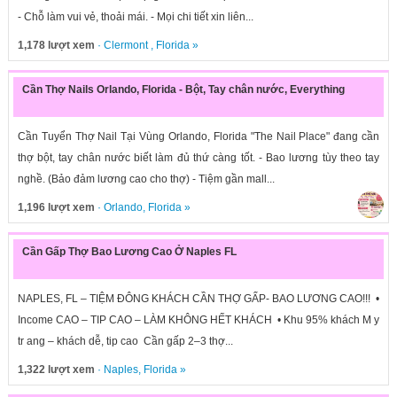
- Chỗ làm vui vẻ, thoải mái. - Mọi chi tiết xin liên...
1,178 lượt xem
·
Clermont
,
Florida
»
Cần Thợ Nails Orlando, Florida - Bột, Tay chân nước, Everything
Cần Tuyển Thợ Nail Tại Vùng Orlando, Florida "The Nail Place" đang cần
thợ bột, tay chân nước biết làm đủ thứ càng tốt. - Bao lương tùy theo tay
nghề. (Bảo đảm lương cao cho thợ) - Tiệm gần mall...
1,196 lượt xem
·
Orlando
,
Florida
»
Cần Gấp Thợ Bao Lương Cao Ở Naples FL
NAPLES, FL – TIỆM ĐÔNG KHÁCH CẦN THỢ GẤP- BAO LƯƠNG CAO!!! •
Income CAO – TIP CAO – LÀM KHÔNG HẾT KHÁCH • Khu 95% khách M y
tr ang – khách dễ, tip cao Cần gấp 2–3 thợ...
1,322 lượt xem
·
Naples
,
Florida
»