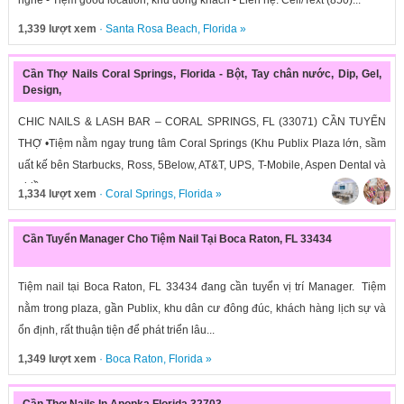
nghề - Tiệm good location, khu đông khách - Liên hệ: Cell/Text (850)...
1,339 lượt xem
·
Santa Rosa Beach
,
Florida
»
Cần Thợ Nails Coral Springs, Florida - Bột, Tay chân nước, Dip, Gel,
Design,
CHIC NAILS & LASH BAR – CORAL SPRINGS, FL (33071) CẦN TUYỂN
THỢ •Tiệm nằm ngay trung tâm Coral Springs (Khu Publix Plaza lớn, sầm
uất kế bên Starbucks, Ross, 5Below, AT&T, UPS, T-Mobile, Aspen Dental và
nhiều...
1,334 lượt xem
·
Coral Springs
,
Florida
»
Cần Tuyển Manager Cho Tiệm Nail Tại Boca Raton, FL 33434
Tiệm nail tại Boca Raton, FL 33434 đang cần tuyển vị trí Manager. Tiệm
nằm trong plaza, gần Publix, khu dân cư đông đúc, khách hàng lịch sự và
ổn định, rất thuận tiện để phát triển lâu...
1,349 lượt xem
·
Boca Raton
,
Florida
»