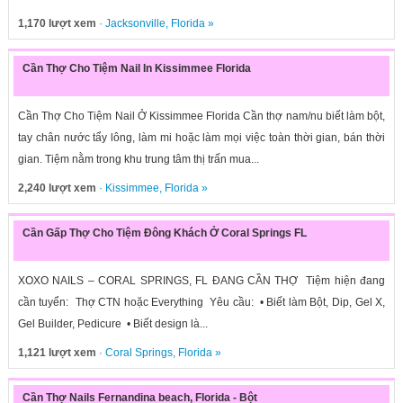
1,170 lượt xem
·
Jacksonville
,
Florida
»
Cần Thợ Cho Tiệm Nail In Kissimmee Florida
Cần Thợ Cho Tiệm Nail Ở Kissimmee Florida Cần thợ nam/nu biết làm bột,
tay chân nước tẩy lông, làm mi hoặc làm mọi việc toàn thời gian, bán thời
gian. Tiệm nằm trong khu trung tâm thị trấn mua...
2,240 lượt xem
·
Kissimmee
,
Florida
»
Cần Gấp Thợ Cho Tiệm Đông Khách Ở Coral Springs FL
XOXO NAILS – CORAL SPRINGS, FL ĐANG CẦN THỢ Tiệm hiện đang
cần tuyển: Thợ CTN hoặc Everything Yêu cầu: • Biết làm Bột, Dip, Gel X,
Gel Builder, Pedicure • Biết design là...
1,121 lượt xem
·
Coral Springs
,
Florida
»
Cần Thợ Nails Fernandina beach, Florida - Bột