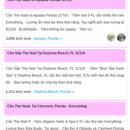
Cần Thợ Nails In Apopka Florida 32703.
Cần Thợ Nails In Apopka Florida 32703. - Tiệm nail ở FL cần nhiều thợ làm
Everything. - Lương ăn chia tùy theo khả năng. Tay nghề giỏi bao lương từ
$1200 - $1400/tuần. - Tiệm không trừ supply. - Tiệm có...
2,056 lượt xem
·
Apopka
,
Florida
»
Cần Gấp Thợ Nail Tại Daytona Beach, FL 32118
Cần Gấp Thợ Nail Tại Daytona Beach, FL 32118 - Tiệm "Blue Star Nails
Spa" ở Daytona Beach, FL cần thợ biết làm bột, TCN, biết làm đủ thứ càng
tốt. - Bao lương hoặc ăn chia tùy theo khả năng...
1,312 lượt xem
·
Daytona Beach
,
Florida
»
Cần Thợ Nails Tại Clermont, Florida - Everything
Cần Thợ Nail !!! - Tiệm Organic Nails & Spa ở FL cần thợ làm Everything. -
Lương theo thỏa thuận. Tip good. - Cần thợ ở Orlando và Clermont Florida