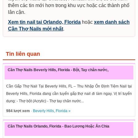
thêm các tin mới hơn trong khu vực hoặc các thành phố
lân cận.
Xem tin nail tại Orlando, Florida
hoặc
xem danh sách
Cần Thợ Nails mới nhất
.
Tin liên quan
Cần Thợ Nails Beverly Hills, Florida - Bột, Tay chân nước,
Cần Gấp Thợ Nail Tại Beverly Hills, FL – Thu Nhập Ổn Định Tiệm Nail tại
Beverly Hills, Florida đang cần tuyển gấp thợ nail đi làm ngay. Vị trí tuyển
dụng: - Thợ bột (Acrylic) - Thợ tay chân nước...
984 lượt xem
·
Beverly Hills
,
Florida
»
Cần Thợ Nails Orlando, Florida - Bao Lương Hoặc Ăn Chia