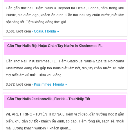
Cần gấp thợ nail. Tiệm Nails & Beyond tại Ocala, Florida, nằm trong khu
Publix, địa điểm đẹp, khách ổn định. Cần thợ nail tay chân nước, biết làm
bột càng tốt. Tiệm không đông thợ, giá...
3,501 lượt xem
·
Ocala
,
Florida
»
Cần Thợ Nails Bột Hoặc Chân Tay Nước In Kissimmee FL
Cần Thợ Nail In Kissimmee, FL. Tiệm Gladiolus Nails & Spa tại Poinciana
Kissimmee đang cần gấp thợ nails biết làm bột, dip, tay chân nước, ưu tiên
thợ biết làm đủ thứ. Tiệm khu đông...
3,572 lượt xem
·
Kissimmee
,
Florida
»
Cần Thợ Nails Jacksonville, Florida - Thu Nhập Tốt
WE ARE HIRING - TUYỂN THỢ NAIL Tiệm vị trí đẹp, gần trường học & gần
biển, khu dân cư tốt - khách ổn định, tip cao. Tiệm rộng rãi, sạch sẽ, thoải
mái Lượng khách walk-in + khách quen...