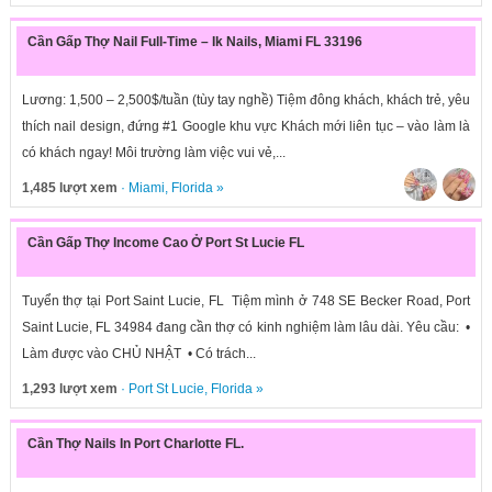
Cần Gấp Thợ Nail Full-Time – Ik Nails, Miami FL 33196
Lương: 1,500 – 2,500$/tuần (tùy tay nghề) Tiệm đông khách, khách trẻ, yêu
thích nail design, đứng #1 Google khu vực Khách mới liên tục – vào làm là
có khách ngay! Môi trường làm việc vui vẻ,...
1,485 lượt xem
·
Miami
,
Florida
»
Cần Gấp Thợ Income Cao Ở Port St Lucie FL
Tuyển thợ tại Port Saint Lucie, FL Tiệm mình ở 748 SE Becker Road, Port
Saint Lucie, FL 34984 đang cần thợ có kinh nghiệm làm lâu dài. Yêu cầu: •
Làm được vào CHỦ NHẬT • Có trách...
1,293 lượt xem
·
Port St Lucie
,
Florida
»
Cần Thợ Nails In Port Charlotte FL.