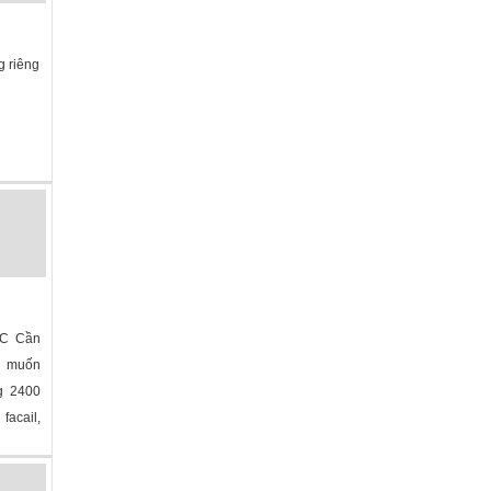
g riêng
a
»
C
NC Cần
ủ muốn
g 2400
facail,
»