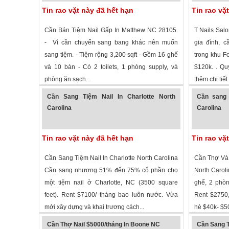
Tin rao vặt này đã hết hạn
Tin rao vặ
Cần Bán Tiệm Nail Gấp In Matthew NC 28105.
T Nails Sal
- Vì cần chuyển sang bang khác nên muốn
gia đình, 
sang tiệm. - Tiệm rộng 3,200 sqft - Gồm 16 ghế
trong khu F
và 10 bàn - Có 2 toilets, 1 phòng supply, và
$120k. . Qu
phòng ăn sạch...
thêm chi tiết 
1,474 lượt xem
·
Matthews
,
North Carolina
»
2,784 lượt
Cần Sang Tiệm Nail In Charlotte North
Cần sang t
Carolina
Carolina
Tin rao vặt này đã hết hạn
Tin rao vặ
Cần Sang Tiệm Nail In Charlotte North Carolina
Cần Thợ Và 
Cần sang nhượng 51% đến 75% cổ phần cho
North Caroli
một tiệm nail ở Charlotte, NC (3500 square
ghế, 2 phòn
feet). Rent $7100/ tháng bao luôn nước. Vừa
Rent $2750,
mới xây dựng và khai trương cách...
hè $40k- $50
3,055 lượt xem
·
Charlotte
,
North Carolina
»
2,821 lượt
Cần Thợ Nail $5000/tháng In Boone NC
Cần Sang T