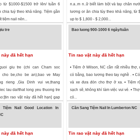
o từ $1000-$1500 trở lên/ tuần 6
n.a..m n..ữ biết làm bột và tay chân nư
n chia tuỳ theo khả năng. Tiệm gần
lương or ăn chia tùy theo khả năng, từ 
t tiệm nail nên...
up to $ 1,800 - $ 2,000...
 xem
·
Mooresville
,
North Carolina
»
1,752 lượt xem
·
Waynesville
,
North Car
iu tre
Bao luong 900-1000 6 ngày/tuần
t này đã hết hạn
Tin rao vặt này đã hết hạn
uoi giu tre (chi can Cham soc
• Tiệm ở Wilson, NC cần rất nhiều thợ, 
o cho be,cho be an),bao ve May
có bằng, bao lương theo tay nghề . • C
ng rieng ,Gia Dinh vui ve,thang
và xe đưa đón cho thợ ở xa. • Tiệm r
ec lau dai!that long yeu thuong tre
sạch sẽ, không khí làm việc vui vẻ. • Th
so:[tin rao vặt này đã hết hạn] gap
có...
 xem
·
Smithfield
,
North Carolina
»
1,896 lượt xem
·
Wilson
,
North Carolina
 Tiệm Nail Good Location In
Cần Sang Tiệm Nail In Lumberton NC
NC
t này đã hết hạn
Tin rao vặt này đã hết hạn