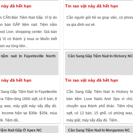
t này đã hết hạn
Tin rao vặt này đã hết hạn
on CẦN Bán Tiệm Nail Gấp. Vì lý do
Cần người giữ trẻ va giup việc, có phon
cần bán GẤP tiệm nail. Tiệm nằm
va gia đình vui vẻ.
ood Lion, shopping center. Giá bán
ý Vị có thành ý mua or Muốn biết
xin vui lòng liên...
 xem
·
Charlotte
,
North Carolina
»
1,558 lượt xem
·
Raleigh
,
North Carolin
iệm nail In Fayetteville North
Cần Sang Gấp Tiệm Nail In Hickory N
t này đã hết hạn
Tin rao vặt này đã hết hạn
Sang Gấp Tiệm Nail In Fayetteville
Cần Sang Gấp Tiệm Nail In Hickory 
na Tiệm rộng 1600 sqft, có 8 bàn, 8
bán tiệm Love Nails And Spa vì ch
g wax, máy giặt máy sấy đầy đủ.
chuyển qua thành phố khác. Tiệm rộn
 Income hiện tại $30k- $35k, mùa
sqft, có 12 bàn, 15 ghế, có phòng wax, 
k. Tiệm đã...
máy giặt, máy sấy đầy đủ. Tiệm...
 xem
·
Fayetteville
,
North Carolina
»
2,455 lượt xem
·
Hickory
,
North Carolina
iệm Nail Gấp Ở Apex NC
Cần Sang Tiệm Nail In Morganton NC