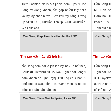
Tiệm Fashion Nails & Spa và tiệm Tips N Toe
Cần Sang Ti
đang rất đông khách, cần gấp nhiều thợ nails
NC Cần san
và thợ tay chân nước. Tiệm khu mỹ trắng, lương
Carolina. 
up $1200 -$1,500/tuần, tiền típ $200-$400/tuần.
khách, 95% l
Giá nails cao,...
Tiệm build rất
1,518 lượt xem
·
Goldsboro
,
North Carolina
»
2,116 lượt 
Cần Sang Gấp Tiệm Nail In Hertfort NC
Cần Sang T
Tin rao vặt này đã hết hạn
Tin rao vặ
cần sang tiệm nail ở [tin rao vặt này đã hết hạn]
Cần sang ti
South #E Hertford NC 27944. Tiệm hoạt động 9
Tiệm nail t
năm khách ổn định, rộng 1200 sq có 4 bàn, 5
301 Fayettev
ghế, phòng wax, tiền rent 800/m vì thiếu người
được 2 năm,
trông coi cần bán gấp giá:...
có thể add 2 
2,601 lượt xem
·
Haw river
,
North Carolina
»
6,476 lượt
Cần Sang Tiệm Nail In Spring Lake NC
Cần Sang T