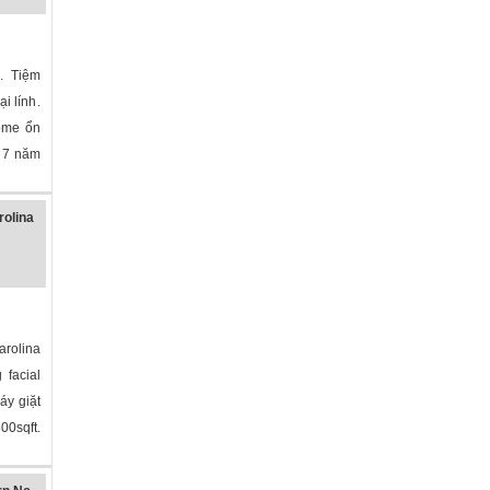
C. Tiệm
ại lính.
ome ổn
c 7 năm
olina
»
rolina
arolina
 facial
áy giặt
00sqft.
»