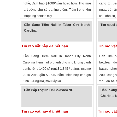
nghề, đảm bảo $1000/tuần hoặc hơn. Thợ mới
càng tốt ba
ra trường chủ sẽ traning thêm. Tiệm trong khu
ngày, trên ă
shopping center, m.y...
khu dân cư, í
1,668 lượt xem
·
Roseboro
,
North Carolina
»
1,871 lượt
Cần Sang Tiệm Nail In Tabor City North
Tim nguoi g
Carolina
Tin rao vặt này đã hết hạn
Tin rao vặ
Cần Sang Tiệm Nail In Tabor City North
Can Tim ng
Carolina Tiệm nail ở thành phố nhỏ không cạnh
be,clean d
tranh, rộng 1400 sf, rent $ 1,345 / tháng. Income
bay,co pho
2016-2019 gần $300K/ năm, thích hợp cho gia
2000!cong vi
đình 3-4 người, mau lấy lại...
xin lien he 
2,360 lượt xem
·
Tabor City
,
North Carolina
»
1,690 lượt
thanh
Cần Gấp Thợ Nail In Goldsbro NC
Cần Sang
Charlotte 
Tin rao vặt này đã hết hạn
Tin rao vặ