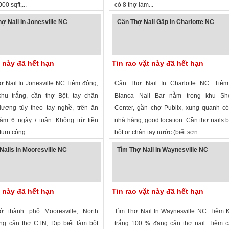
0 sqft,...
có 8 thợ làm...
 xem
·
Charlotte
,
North Carolina
»
2,448 lượt xem
·
Asheville
,
North Caroli
ợ Nail In Jonesville NC
Cần Thợ Nail Gấp In Charlotte NC
t này đã hết hạn
Tin rao vặt này đã hết hạn
 Nail In Jonesville NC Tiệm đông,
Cần Thợ Nail In Charlotte NC. Tiệ
hu trắng, cần thợ Bột, tay chân
Blanca Nail Bar nằm trong khu Sh
ương tùy theo tay nghề, trên ăn
Center, gần chợ Publix, xung quanh c
làm 6 ngày / tuần. Không trừ tiền
nhà hàng, good location. Cần thợ nails b
turn công...
bột or chân tay nước (biết sơn...
 xem
· ,
North Carolina
»
2,434 lượt xem
·
Charlotte
,
North Caroli
Nails In Mooresville NC
Tìm Thợ Nail In Waynesville NC
t này đã hết hạn
Tin rao vặt này đã hết hạn
ở thành phố Mooresville, North
Tìm Thợ Nail In Waynesville NC. Tiệm
ng cần thợ CTN, Dip biết làm bột
trắng 100 % đang cần thợ nail. Tiệm 