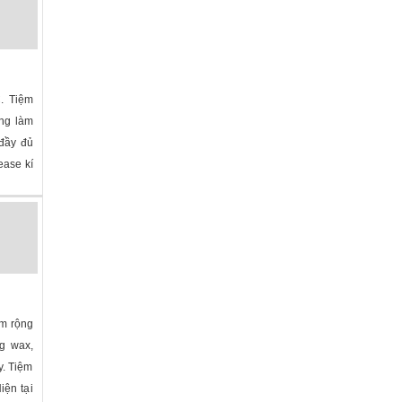
. Tiệm
òng làm
 đầy đủ
ease kí
lina
»
ệm rộng
ng wax,
y. Tiệm
iện tại