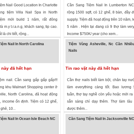
ệm Nail Good Location In Charlotte
Cần Sang Tiệm Nail In Lumberton NC
g tiệm Villa Nail Spa in North
rộng 1500 sqft, có 12 ghế, 8 bàn, đầy đ
Tiệm mới build 1 năm, rất đông
supply. Tiệm đã hoạt động trên 10 năm, l
à m.y t.r.a.n.g, khách sang, tip cao.
5 năm . Hiện tại đang có 9 thợ làm ver
 là chi tiết, rộng...
Income $750K/ year (cho xem...
xem
·
Charlotte
,
North Carolina
»
2,065 lượt xem
·
Lumberton
,
North Caro
iệm Nail In North Carolina
Tiệm Vùng Asheville, Nc Cần Nhiề
Nails
t này đã hết hạn
Tin rao vặt này đã hết hạn
ệm nail. Cần sang gấp gấp gấp!!!
Cần thợ nails biết làm bột, chân tay nướ
rong khu Walmart Shopping center ở
làm everything càng tốt. Bao lương 
ille, North Carolina, đã hoạt động
tuần, thợ tay nghề còn yếu hoặc mới ra
 income ổn định. Tiệm có 12 ghế,
sẵn sàng chỉ dạy thêm. Thợ làm lâu 
ghê, 10...
được thêm...
 xem
·
Fayetteville
,
North Carolina
»
2,691 lượt xem
·
Asheville
,
North Caroli
iệm Nail In Ocean Isle Beach NC
Cần Sang Tiệm Nail In Jacksonville N