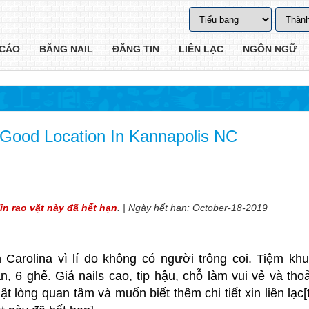
CÁO
BẰNG NAIL
ĐĂNG TIN
LIÊN LẠC
NGÔN NGỮ
Good Location In Kannapolis NC
in rao vặt này đã hết hạn
. | Ngày hết hạn: October-18-2019
 Carolina vì lí do không có người trông coi. Tiệm kh
, 6 ghế. Giá nails cao, tip hậu, chỗ làm vui vẻ và thoả
 lòng quan tâm và muốn biết thêm chi tiết xin liên lạc[t