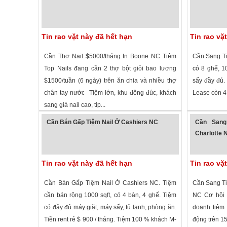
Tin rao vặt này đã hết hạn
Tin rao vặ
Cần Thợ Nail $5000/tháng In Boone NC Tiệm
Cần Sang Ti
Top Nails đang cần 2 thợ bột giỏi bao lương
có 8 ghế, 
$1500/tuần (6 ngày) trên ăn chia và nhiều thợ
sấy đầy đ
chân tay nước Tiệm lớn, khu đông đúc, khách
Lease còn 4 n
sang giá nail cao, tip...
2,294 lượt xem
·
Boone
,
North Carolina
»
1,885 lượt
Cần Bán Gấp Tiệm Nail Ở Cashiers NC
Cần Sang
Charlotte 
Tin rao vặt này đã hết hạn
Tin rao vặ
Cần Bán Gấp Tiệm Nail Ở Cashiers NC. Tiệm
Cần Sang Ti
cần bán rộng 1000 sqft, có 4 bàn, 4 ghế. Tiệm
NC Cơ hội 
có đầy đủ máy giặt, máy sấy, tủ lạnh, phòng ăn.
doanh tiệm 
Tiền rent rẻ $ 900 / tháng. Tiệm 100 % khách M-
động trên 15