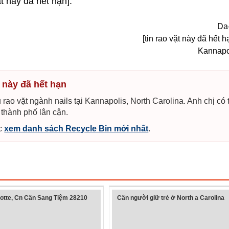
t này đã hết hạn].
Da-
[tin rao vặt này đã hết 
Kannapo
a này đã hết hạn
rao vặt ngành nails tại Kannapolis, North Carolina. Anh chị có 
 thành phố lân cận.
c
xem danh sách Recycle Bin mới nhất
.
otte, Cn Cần Sang Tiệm 28210
Cần người giữ trẻ ở North a Carolina