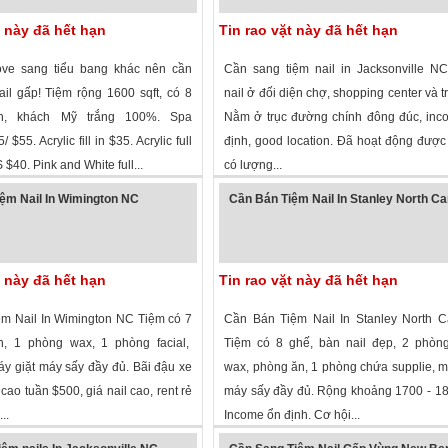
t này đã hết hạn
Tin rao vặt này đã hết hạn
ve sang tiểu bang khác nên cần
Cần sang tiệm nail in Jacksonville N
ail gấp! Tiệm rộng 1600 sqft, có 8
nail ở đối diện chợ, shopping center và tr
n, khách Mỹ trắng 100%. Spa
Nằm ở trục đường chính đông đúc, inc
 $55. Acrylic fill in $35. Acrylic full
định, good location. Đã hoạt động đượ
 $40. Pink and White full...
có lượng...
 xem
· ,
North Carolina
»
2,455 lượt xem
·
Jacksonville
,
North Car
ệm Nail In Wimington NC
Cần Bán Tiệm Nail In Stanley North Ca
t này đã hết hạn
Tin rao vặt này đã hết hạn
m Nail In Wimington NC Tiệm có 7
Cần Bán Tiệm Nail In Stanley North C
, 1 phòng wax, 1 phòng facial,
Tiệm có 8 ghế, bàn nail đẹp, 2 phòng
y giặt máy sấy đầy đủ. Bãi đậu xe
wax, phòng ăn, 1 phòng chứa supplie, m
 cao tuần $500, giá nail cao, rent rẻ
máy sấy đầy đủ. Rộng khoảng 1700 - 18
..
Income ổn định. Cơ hội...
 xem
·
Wilmington
,
North Carolina
»
2,270 lượt xem
·
Stanley
,
North Carolina