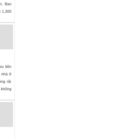
ớc. Bao
$ 1,300
olina
»
ưu tiên
ó nhà ở
ộng rãi
ợ không
»