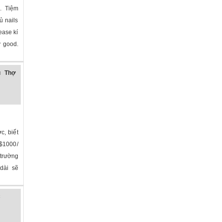
. Tiệm
ủ nails
ease kí
y good.
lina
»
u Thợ
c, biết
$1000/
 trường
dài sẽ
na
»
C