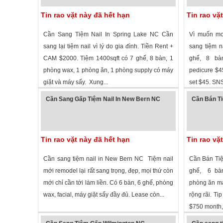
Tin rao vặt này đã hết hạn
Tin rao vặ
Cần Sang Tiệm Nail In Spring Lake NC Cần
Vì muốn mo
sang lại tiệm nail vì lý do gia đình. Tiền Rent +
sang tiệm n
CAM $2000. Tiệm 1400sqft có 7 ghế, 8 bàn, 1
ghế, 8 bà
phòng wax, 1 phòng ăn, 1 phòng supply có máy
pedicure $45/
giặt và máy sấy. Xung...
set $45. SNS
2,587 lượt xem
·
Spring Lake
,
North Carolina
»
2,316 lượt
Cần Sang Gấp Tiệm Nail In New Bern NC
Cần Bán Ti
Tin rao vặt này đã hết hạn
Tin rao vặ
Cần sang tiệm nail in New Bern NC Tiệm nail
Cần Bán Tiệ
mới remodel lại rất sang trọng, đẹp, mọi thứ còn
ghế, 6 bàn
mới chỉ cần tới làm liền. Có 6 bàn, 6 ghế, phòng
phòng ăn má
wax, facial, máy giặt sấy đầy đủ. Lease còn...
rộng rãi. Tip
$750 month,.
2,573 lượt xem
·
New Bern
,
North Carolina
»
2,805 lượt