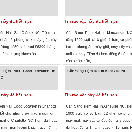
t này đã hết hạn
Tin rao vặt này đã hết hạn
ệm Nail Gấp Ở Apex NC Tiệm nail
Cần Sang Tiệm Nail In Morganton, NC
10 bàn, 2 phòng wax, máy giặt máy
rộng 1200 sqft, có 8 ghế, 6 bàn, có ph
ủ. Rộng 1850 sqft, rent $6300 tháng.
facial, phòng ăn, máy giặt, máy sấy và
ăm. Lượng khách ổn...
nails supply. Tiệm đã hoạt động 6 năm, l
còn 3 năm nữa,...
 xem
·
Apex
,
North Carolina
»
2,080 lượt xem
·
Morganton
,
North Caro
 Tiệm Nail Good Location In
Cần Sang Tiệm Nail In Asheville NC
NC
t này đã hết hạn
Tin rao vặt này đã hết hạn
ệm Nail Good Location In Charlotte
Cần Sang Tiệm Nail In Asheville NC. Ti
tốt cho những a/c nào muốn kinh
1900 sqft, có 10 bàn, 12 ghế, có phò
nail ở Charlotte NC Tiệm đã hoạt
máy giặt, máy sấy và đầy đủ nails suppl
 năm, nên lượng khách rất ổn định.
đã hoạt động 4 năm, lease kí 10 năm. H