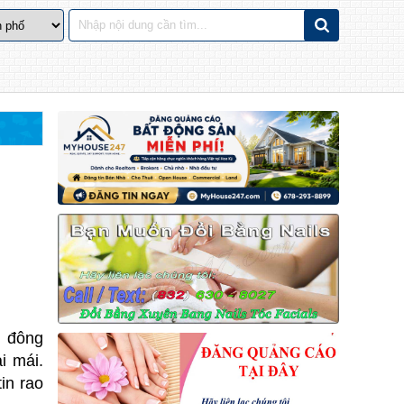
u đông
i mái.
in rao