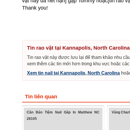
vặt này đã hết hạn] gặp Tommy hoặc[tin rao vặ
Thank you!
Tin rao vặt tại Kannapolis, North Carolin
Tin rao vặt này được lưu lại để tham khảo nhu cầu 
xem thêm các tin mới hơn trong khu vực hoặc các
Xem tin nail tại Kannapolis, North Carolina
hoặ
Tin liên quan
Cần Bán Tiệm Nail Gấp In Matthew NC
Vùng Charl
28105