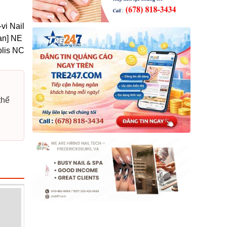
vi Nail
hạn] NE
lis NC
thể