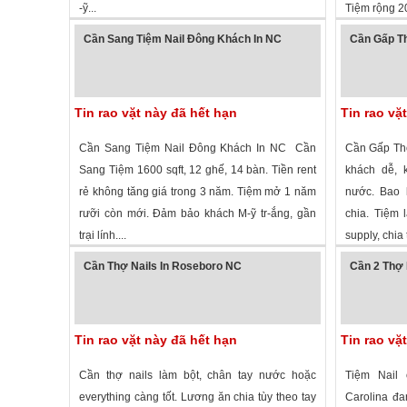
-ỹ...
Tiệm rộng 200
1,940 lượt xem
·
Cashiers
,
North Carolina
»
1,974 lượt
Cần Sang Tiệm Nail Đông Khách In NC
Cần Gấp Th
Tin rao vặt này đã hết hạn
Tin rao vặ
Cần Sang Tiệm Nail Đông Khách In NC Cần
Cần Gấp Thợ
Sang Tiệm 1600 sqft, 12 ghế, 14 bàn. Tiền rent
khách dễ, k
rẻ không tăng giá trong 3 năm. Tiệm mở 1 năm
nước. Bao l
rưỡi còn mới. Đảm bảo khách M-ỹ tr-ắng, gần
chia. Tiệm 
trại lính....
supply, chia 
2,830 lượt xem
· ,
North Carolina
»
1,729 lượt
Cần Thợ Nails In Roseboro NC
Cần 2 Thợ 
Tin rao vặt này đã hết hạn
Tin rao vặ
Cần thợ nails làm bột, chân tay nước hoặc
Tiệm Nail 
everything càng tốt. Lương ăn chia tùy theo tay
Carolina đa