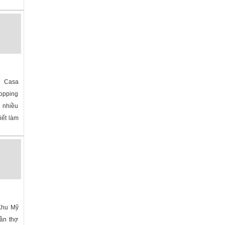
na
»
m Casa
opping
ó nhiều
iết làm
na
»
 Khu Mỹ
cần thợ