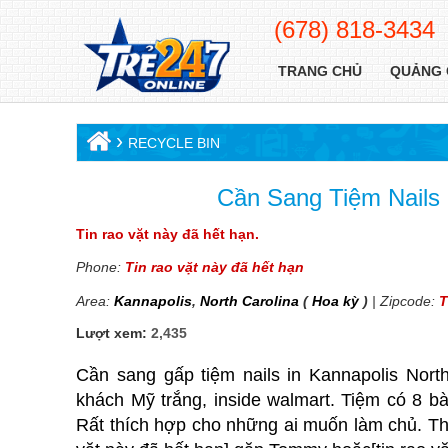
(678) 818-3434
TRANG CHỦ
QUẢNG 
›
RECYCLE BIN
Cần Sang Tiệm Nails 
Tin rao vặt này đã hết hạn.
Phone:
Tin rao vặt này đã hết hạn
Area:
Kannapolis
,
North Carolina
(
Hoa kỳ
)
| Zipcode:
T
Lượt xem:
2,435
Cần
sang gấp tiệm nails
in Kannapolis North
khách Mỹ trắng, inside walmart. Tiệm có 8 bàn
Rất thích hợp cho những ai muốn làm chủ. Thật