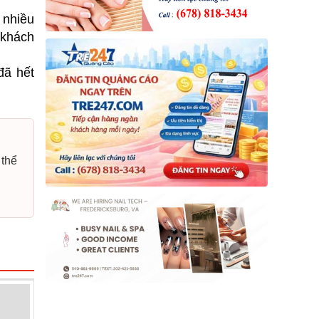
 nhiều
 khách
đã hết
 thể