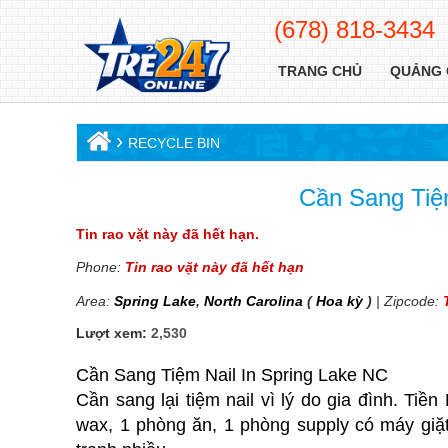
(678) 818-3434
TRANG CHỦ
QUẢNG 
›
RECYCLE BIN
Cần Sang Tiệm
Tin rao vặt này đã hết hạn.
Phone:
Tin rao vặt này đã hết hạn
Area:
Spring Lake
,
North Carolina
(
Hoa kỳ
)
| Zipcode:
Lượt xem:
2,530
Cần Sang Tiệm Nail In Spring Lake NC
Cần sang lại tiệm nail vì lý do gia đình. Ti
wax, 1 phòng ăn, 1 phòng supply có máy giặ