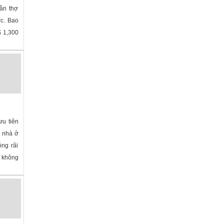
cần thợ
ớc. Bao
$ 1,300
olina
»
ưu tiên
ó nhà ở
ộng rãi
ợ không
»