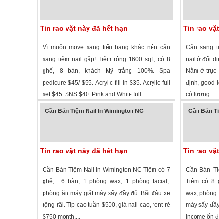
Tin rao vặt này đã hết hạn
Tin rao vặ
Vì muốn move sang tiểu bang khác nên cần
Cần sang ti
sang tiệm nail gấp! Tiệm rộng 1600 sqft, có 8
nail ở đối di
ghế, 8 bàn, khách Mỹ trắng 100%. Spa
Nằm ở trục 
pedicure $45/ $55. Acrylic fill in $35. Acrylic full
định, good 
set $45. SNS $40. Pink and White full...
có lượng...
2,262 lượt xem
· ,
North Carolina
»
2,397 lượt
Cần Bán Tiệm Nail In Wimington NC
Cần Bán Ti
Tin rao vặt này đã hết hạn
Tin rao vặ
Cần Bán Tiệm Nail In Wimington NC Tiệm có 7
Cần Bán Tiệ
ghế, 6 bàn, 1 phòng wax, 1 phòng facial,
Tiệm có 8 g
phòng ăn máy giặt máy sấy đầy đủ. Bãi đậu xe
wax, phòng 
rộng rãi. Tip cao tuần $500, giá nail cao, rent rẻ
máy sấy đầy
$750 month,...
Income ổn đị