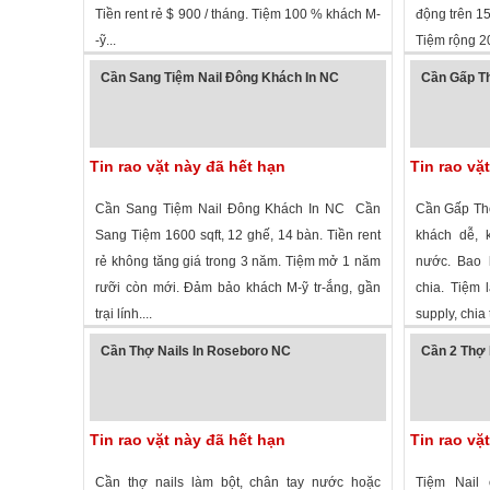
Tiền rent rẻ $ 900 / tháng. Tiệm 100 % khách M-
động trên 15
-ỹ...
Tiệm rộng 200
1,886 lượt xem
·
Cashiers
,
North Carolina
»
1,918 lượt
Cần Sang Tiệm Nail Đông Khách In NC
Cần Gấp Th
Tin rao vặt này đã hết hạn
Tin rao vặ
Cần Sang Tiệm Nail Đông Khách In NC Cần
Cần Gấp Thợ
Sang Tiệm 1600 sqft, 12 ghế, 14 bàn. Tiền rent
khách dễ, k
rẻ không tăng giá trong 3 năm. Tiệm mở 1 năm
nước. Bao l
rưỡi còn mới. Đảm bảo khách M-ỹ tr-ắng, gần
chia. Tiệm 
trại lính....
supply, chia 
2,776 lượt xem
· ,
North Carolina
»
1,675 lượt
Cần Thợ Nails In Roseboro NC
Cần 2 Thợ 
Tin rao vặt này đã hết hạn
Tin rao vặ
Cần thợ nails làm bột, chân tay nước hoặc
Tiệm Nail 