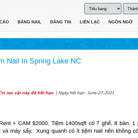
CÁO
BẰNG NAIL
ĐĂNG TIN
LIÊN LẠC
NGÔN NGỮ
 Nail In Spring Lake NC
Tin rao vặt này đã hết hạn
. | Ngày hết hạn: June-27-2021
ền Rent + CAM $2000. Tiệm 1400sqft có 7 ghế, 8 bàn, 1
t và máy sấy. Xung quanh có ít tiệm nail nên không c