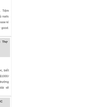
. Tiệm
ủ nails
ease kí
y good.
ina
»
u Thợ
c, biết
$1000/
 trường
dài sẽ
na
»
NC