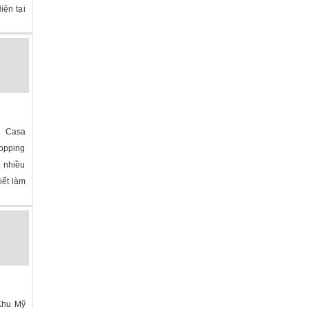
iện tại
na
»
m Casa
opping
ó nhiều
iết làm
na
»
 Khu Mỹ