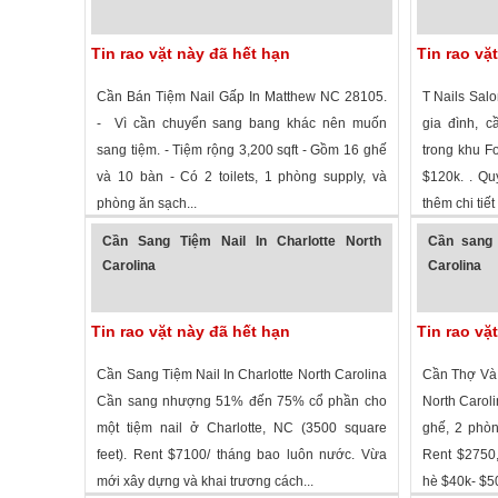
Tin rao vặt này đã hết hạn
Tin rao vặ
Cần Bán Tiệm Nail Gấp In Matthew NC 28105.
T Nails Sal
- Vì cần chuyển sang bang khác nên muốn
gia đình, 
sang tiệm. - Tiệm rộng 3,200 sqft - Gồm 16 ghế
trong khu F
và 10 bàn - Có 2 toilets, 1 phòng supply, và
$120k. . Qu
phòng ăn sạch...
thêm chi tiết 
1,420 lượt xem
·
Matthews
,
North Carolina
»
2,724 lượt
Cần Sang Tiệm Nail In Charlotte North
Cần sang t
Carolina
Carolina
Tin rao vặt này đã hết hạn
Tin rao vặ
Cần Sang Tiệm Nail In Charlotte North Carolina
Cần Thợ Và 
Cần sang nhượng 51% đến 75% cổ phần cho
North Caroli
một tiệm nail ở Charlotte, NC (3500 square
ghế, 2 phòn
feet). Rent $7100/ tháng bao luôn nước. Vừa
Rent $2750,
mới xây dựng và khai trương cách...
hè $40k- $50