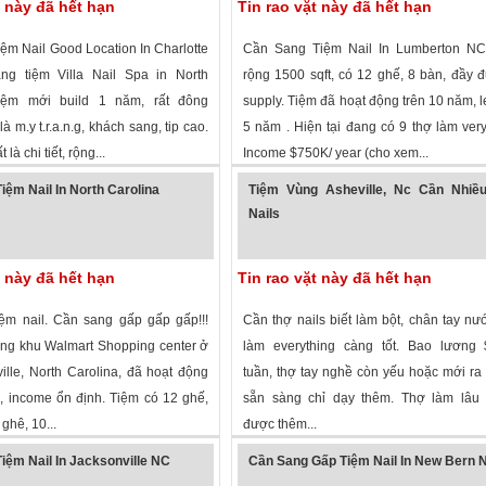
t này đã hết hạn
Tin rao vặt này đã hết hạn
ệm Nail Good Location In Charlotte
Cần Sang Tiệm Nail In Lumberton NC
g tiệm Villa Nail Spa in North
rộng 1500 sqft, có 12 ghế, 8 bàn, đầy đ
Tiệm mới build 1 năm, rất đông
supply. Tiệm đã hoạt động trên 10 năm, l
à m.y t.r.a.n.g, khách sang, tip cao.
5 năm . Hiện tại đang có 9 thợ làm ver
 là chi tiết, rộng...
Income $750K/ year (cho xem...
 xem
·
Charlotte
,
North Carolina
»
2,011 lượt xem
·
Lumberton
,
North Carol
iệm Nail In North Carolina
Tiệm Vùng Asheville, Nc Cần Nhiề
Nails
t này đã hết hạn
Tin rao vặt này đã hết hạn
ệm nail. Cần sang gấp gấp gấp!!!
Cần thợ nails biết làm bột, chân tay nướ
rong khu Walmart Shopping center ở
làm everything càng tốt. Bao lương 
ille, North Carolina, đã hoạt động
tuần, thợ tay nghề còn yếu hoặc mới ra
 income ổn định. Tiệm có 12 ghế,
sẵn sàng chỉ dạy thêm. Thợ làm lâu 
ghê, 10...
được thêm...
 xem
·
Fayetteville
,
North Carolina
»
2,633 lượt xem
·
Asheville
,
North Caroli
iệm Nail In Jacksonville NC
Cần Sang Gấp Tiệm Nail In New Bern 