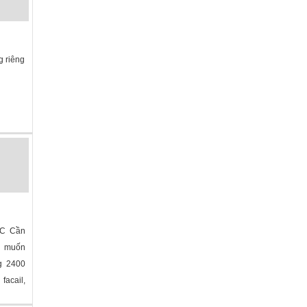
g riêng
a
»
C
NC Cần
ủ muốn
g 2400
facail,