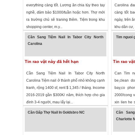
everything càng tốt. Lương ăn chia tùy theo tay
Carolina đa
nghề, đảm bảo $1000/tuần hoặc hơn. Thợ mới
càng tốt ba
ra trường chủ sẽ traning thêm. Tiệm trong khu
ngày, trên ă
shopping center, m.y...
khu dân cư, í
1,611 lượt xem
·
Roseboro
,
North Carolina
»
1,817 lượt
Cần Sang Tiệm Nail In Tabor City North
Tim nguoi g
Carolina
Tin rao vặt này đã hết hạn
Tin rao vặ
Cần Sang Tiệm Nail In Tabor City North
Can Tim ng
Carolina Tiệm nail ở thành phố nhỏ không cạnh
be,clean d
tranh, rộng 1400 sf, rent $ 1,345 / tháng. Income
bay,co pho
2016-2019 gần $300K/ năm, thích hợp cho gia
2000!cong vi
đình 3-4 người, mau lấy lại...
xin lien he 
2,306 lượt xem
·
Tabor City
,
North Carolina
»
1,636 lượt
thanh
Cần Gấp Thợ Nail In Goldsbro NC
Cần Sang
Charlotte 