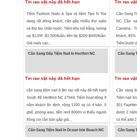
Tin rao vặt này đã hết hạn
Tin rao vặ
Tiệm Fashion Nails & Spa và tiệm Tips N Toe
Cần Sang Ti
đang rất đông khách, cần gấp nhiều thợ nails
NC Cần san
và thợ tay chân nước. Tiệm khu mỹ trắng, lương
Carolina. 
up $1200 -$1,500/tuần, tiền típ $200-$400/tuần.
khách, 95% l
Giá nails cao,...
Tiệm build rất
1,462 lượt xem
·
Goldsboro
,
North Carolina
»
2,060 lượt
Cần Sang Gấp Tiệm Nail In Hertfort NC
Cần Sang T
Tin rao vặt này đã hết hạn
Tin rao vặ
cần sang tiệm nail ở [tin rao vặt này đã hết hạn]
Cần sang ti
South #E Hertford NC 27944. Tiệm hoạt động 9
Tiệm nail t
năm khách ổn định, rộng 1200 sq có 4 bàn, 5
301 Fayettev
ghế, phòng wax, tiền rent 800/m vì thiếu người
được 2 năm,
trông coi cần bán gấp giá:...
có thể add 2 
2,545 lượt xem
·
Haw river
,
North Carolina
»
6,406 lượt
Cần Sang Tiệm Nail In Ocean Isle Beach NC
Cần Sang T