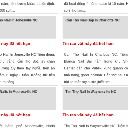
 năm, nên lượng khách rất ổn định.
đã hoạt động 4 năm, lease kí 10 năm. H
0 sqft,...
có 8 thợ làm...
 xem
·
Charlotte
,
North Carolina
»
2,392 lượt xem
·
Asheville
,
North Caroli
ợ Nail In Jonesville NC
Cần Thợ Nail Gấp In Charlotte NC
t này đã hết hạn
Tin rao vặt này đã hết hạn
 Nail In Jonesville NC Tiệm đông,
Cần Thợ Nail In Charlotte NC. Tiệ
hu trắng, cần thợ Bột, tay chân
Blanca Nail Bar nằm trong khu Sh
ương tùy theo tay nghề, trên ăn
Center, gần chợ Publix, xung quanh c
làm 6 ngày / tuần. Không trừ tiền
nhà hàng, good location. Cần thợ nails b
turn công...
bột or chân tay nước (biết sơn...
 xem
· ,
North Carolina
»
2,378 lượt xem
·
Charlotte
,
North Caroli
Nails In Mooresville NC
Tìm Thợ Nail In Waynesville NC
t này đã hết hạn
Tin rao vặt này đã hết hạn
ở thành phố Mooresville, North
Tìm Thợ Nail In Waynesville NC. Tiệm