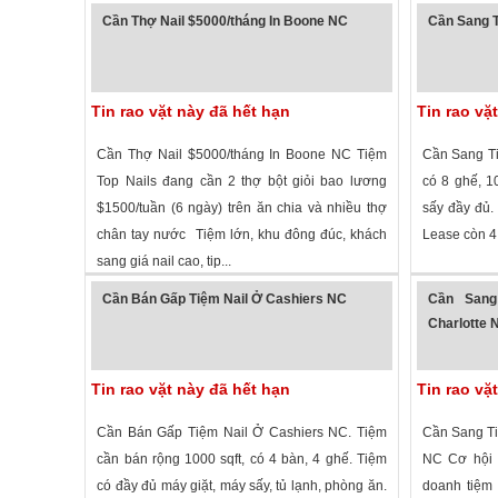
2,995 lượt xem
·
Charlotte
,
North Carolina
»
2,767 lượt
Cần Thợ Nail $5000/tháng In Boone NC
Cần Sang T
Tin rao vặt này đã hết hạn
Tin rao vặ
Cần Thợ Nail $5000/tháng In Boone NC Tiệm
Cần Sang Ti
Top Nails đang cần 2 thợ bột giỏi bao lương
có 8 ghế, 
$1500/tuần (6 ngày) trên ăn chia và nhiều thợ
sấy đầy đ
chân tay nước Tiệm lớn, khu đông đúc, khách
Lease còn 4 n
sang giá nail cao, tip...
2,240 lượt xem
·
Boone
,
North Carolina
»
1,831 lượt
Cần Bán Gấp Tiệm Nail Ở Cashiers NC
Cần Sang
Charlotte 
Tin rao vặt này đã hết hạn
Tin rao vặ
Cần Bán Gấp Tiệm Nail Ở Cashiers NC. Tiệm
Cần Sang Ti
cần bán rộng 1000 sqft, có 4 bàn, 4 ghế. Tiệm
NC Cơ hội 
có đầy đủ máy giặt, máy sấy, tủ lạnh, phòng ăn.
doanh tiệm 