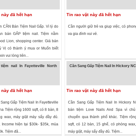
t này đã hết hạn
Tin rao vặt này đã hết hạn
on CẦN Bán Tiệm Nail Gấp. Vì lý do
Cần người giữ trẻ va giup việc, có phon
cần bán GẤP tiệm nail. Tiệm nằm
va gia đình vui vẻ.
ood Lion, shopping center. Giá bán
ý Vị có thành ý mua or Muốn biết
xin vui lòng liên...
 xem
·
Charlotte
,
North Carolina
»
1,504 lượt xem
·
Raleigh
,
North Carolin
iệm nail In Fayetteville North
Cần Sang Gấp Tiệm Nail In Hickory N
t này đã hết hạn
Tin rao vặt này đã hết hạn
Sang Gấp Tiệm Nail In Fayetteville
Cần Sang Gấp Tiệm Nail In Hickory 
na Tiệm rộng 1600 sqft, có 8 bàn, 8
bán tiệm Love Nails And Spa vì ch
g wax, máy giặt máy sấy đầy đủ.
chuyển qua thành phố khác. Tiệm rộn
 Income hiện tại $30k- $35k, mùa
sqft, có 12 bàn, 15 ghế, có phòng wax, 
k. Tiệm đã...
máy giặt, máy sấy đầy đủ. Tiệm...