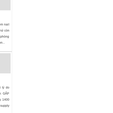
ệm nail
thứ còn
, phòng
n...
ina
»
 lý do
ệm GẤP
g 1400
 supply