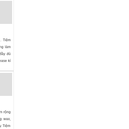
»
. Tiệm
òng làm
 đầy đủ
ease kí
lina
»
ệm rộng
ng wax,
y. Tiệm