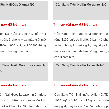
 xem
·
Fayetteville
,
North Carolina
»
2,401 lượt xem
·
Hickory
,
North Carolina
iệm Nail Gấp Ở Apex NC
Cần Sang Tiệm Nail In Morganton NC
t này đã hết hạn
Tin rao vặt này đã hết hạn
ệm Nail Gấp Ở Apex NC Tiệm nail
Cần Sang Tiệm Nail In Morganton, NC
10 bàn, 2 phòng wax, máy giặt máy
rộng 1200 sqft, có 8 ghế, 6 bàn, có ph
ủ. Rộng 1850 sqft, rent $6300 tháng.
facial, phòng ăn, máy giặt, máy sấy và
ăm. Lượng khách ổn...
nails supply. Tiệm đã hoạt động 6 năm, l
còn 3 năm nữa,...
 xem
·
Apex
,
North Carolina
»
2,024 lượt xem
·
Morganton
,
North Caro
 Tiệm Nail Good Location In
Cần Sang Tiệm Nail In Asheville NC
NC
t này đã hết hạn
Tin rao vặt này đã hết hạn
ệm Nail Good Location In Charlotte
Cần Sang Tiệm Nail In Asheville NC. Ti
tốt cho những a/c nào muốn kinh
1900 sqft, có 10 bàn, 12 ghế, có phò
nail ở Charlotte NC Tiệm đã hoạt
máy giặt, máy sấy và đầy đủ nails suppl