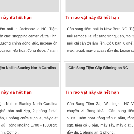
t này đã hết hạn
Tin rao vặt này đã hết hạn
ệm nail in Jacksonville NC. Tiệm
Cần sang tiệm nail in New Bern NC Ti
ện chợ, shopping center và trại lính.
mới remodel lại rất sang trọng, đẹp, mọi 
đường chính đông đúc, income ổn
mới chỉ cần tới làm liền. Có 6 bàn, 6 ghế
location. Đã hoạt động được 7 năm
wax, facial, máy giặt sấy đầy đủ. Lease cò
 xem
·
Jacksonville
,
North Carolina
»
2,517 lượt xem
·
New Bern
,
North Carol
ệm Nail In Stanley North Carolina
Cần Sang Tiệm Gấp Wilmington NC
t này đã hết hạn
Tin rao vặt này đã hết hạn
m Nail In Stanley North Carolina
Cần Sang Tiệm Gấp Wilmington NC Vì
hế, bàn nail đẹp, 2 phòng facial
chuyển đi Bang khác. Cần sang ti
ăn, 1 phòng chứa supplie, máy giặt
$18K. Tiệm hoạt động trên 6 năm, rộn
 đủ. Rộng khoảng 1700 - 1800sqft.
sqft, tiệm có 6 bàn, máy sấy, máy giặt ,
nh. Cơ hội...
đầy đủ, 1 phòng ăn, 1 phòng...