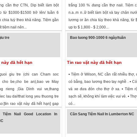
ng cần thợ CTN, Dip biết làm bột
trắng 100 % đang cần thợ nail. Tiệm 
o từ $1000-$1500 trở lên/ tuần 6
n.a..m n..ữ biết làm bột và tay chân nư
n chia tuỳ theo khả năng. Tiệm gần
lương or ăn chia tùy theo khả năng, từ 
t tiệm nail nên...
up to $ 1,800 - $ 2,000...
 xem
·
Mooresville
,
North Carolina
»
1,698 lượt xem
·
Waynesville
,
North Car
iu tre
Bao luong 900-1000 6 ngày/tuần
t này đã hết hạn
Tin rao vặt này đã hết hạn
uoi giu tre (chi can Cham soc
• Tiệm ở Wilson, NC cần rất nhiều thợ, 
o cho be,cho be an),bao ve May
có bằng, bao lương theo tay nghề . • C
ng rieng ,Gia Dinh vui ve,thang
và xe đưa đón cho thợ ở xa. • Tiệm r
ec lau dai!that long yeu thuong tre
sạch sẽ, không khí làm việc vui vẻ. • Th
so:[tin rao vặt này đã hết hạn] gap
có...
 xem
·
Smithfield
,
North Carolina
»
1,842 lượt xem
·
Wilson
,
North Carolina
 Tiệm Nail Good Location In
Cần Sang Tiệm Nail In Lumberton NC
NC