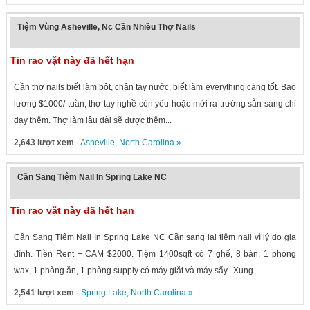
Tiệm Vùng Asheville, Nc Cần Nhiều Thợ Nails
Tin rao vặt này đã hết hạn
Cần thợ nails biết làm bột, chân tay nước, biết làm everything càng tốt. Bao
lương $1000/ tuần, thợ tay nghề còn yếu hoặc mới ra trường sẵn sàng chỉ
dạy thêm. Thợ làm lâu dài sẽ được thêm...
2,643 lượt xem
·
Asheville
,
North Carolina
»
Cần Sang Tiệm Nail In Spring Lake NC
Tin rao vặt này đã hết hạn
Cần Sang Tiệm Nail In Spring Lake NC Cần sang lại tiệm nail vì lý do gia
đình. Tiền Rent + CAM $2000. Tiệm 1400sqft có 7 ghế, 8 bàn, 1 phòng
wax, 1 phòng ăn, 1 phòng supply có máy giặt và máy sấy. Xung...
2,541 lượt xem
·
Spring Lake
,
North Carolina
»