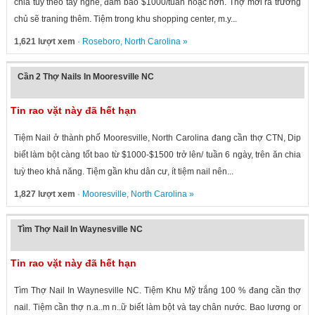
chia tùy theo tay nghề, đảm bảo $1000/tuần hoặc hơn. Thợ mới ra trường
chủ sẽ traning thêm. Tiệm trong khu shopping center, m.y...
1,621 lượt xem
·
Roseboro
,
North Carolina
»
Cần 2 Thợ Nails In Mooresville NC
Tin rao vặt này đã hết hạn
Tiệm Nail ở thành phố Mooresville, North Carolina đang cần thợ CTN, Dip
biết làm bột càng tốt bao từ $1000-$1500 trở lên/ tuần 6 ngày, trên ăn chia
tuỳ theo khả năng. Tiệm gần khu dân cư, ít tiệm nail nên...
1,827 lượt xem
·
Mooresville
,
North Carolina
»
Tìm Thợ Nail In Waynesville NC
Tin rao vặt này đã hết hạn
Tìm Thợ Nail In Waynesville NC. Tiệm Khu Mỹ trắng 100 % đang cần thợ
nail. Tiệm cần thợ n.a..m n..ữ biết làm bột và tay chân nước. Bao lương or