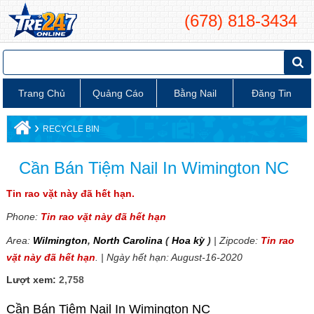
(678) 818-3434
Trang Chủ
Quảng Cáo
Bằng Nail
Đăng Tin
›
RECYCLE BIN
Cần Bán Tiệm Nail In Wimington NC
Tin rao vặt này đã hết hạn.
Phone:
Tin rao vặt này đã hết hạn
Area:
Wilmington
,
North Carolina
(
Hoa kỳ
)
| Zipcode:
Tin rao
vặt này đã hết hạn
. | Ngày hết hạn: August-16-2020
Lượt xem:
2,758
Cần Bán Tiệm Nail In Wimington NC