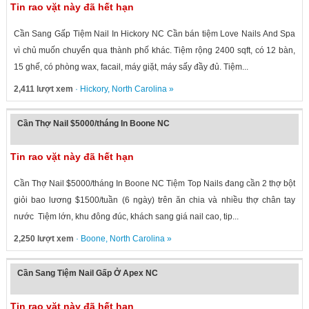
Tin rao vặt này đã hết hạn
Cần Sang Gấp Tiệm Nail In Hickory NC Cần bán tiệm Love Nails And Spa
vì chủ muốn chuyển qua thành phố khác. Tiệm rộng 2400 sqft, có 12 bàn,
15 ghế, có phòng wax, facail, máy giặt, máy sấy đầy đủ. Tiệm...
2,411 lượt xem
·
Hickory
,
North Carolina
»
Cần Thợ Nail $5000/tháng In Boone NC
Tin rao vặt này đã hết hạn
Cần Thợ Nail $5000/tháng In Boone NC Tiệm Top Nails đang cần 2 thợ bột
giỏi bao lương $1500/tuần (6 ngày) trên ăn chia và nhiều thợ chân tay
nước Tiệm lớn, khu đông đúc, khách sang giá nail cao, tip...
2,250 lượt xem
·
Boone
,
North Carolina
»
Cần Sang Tiệm Nail Gấp Ở Apex NC
Tin rao vặt này đã hết hạn