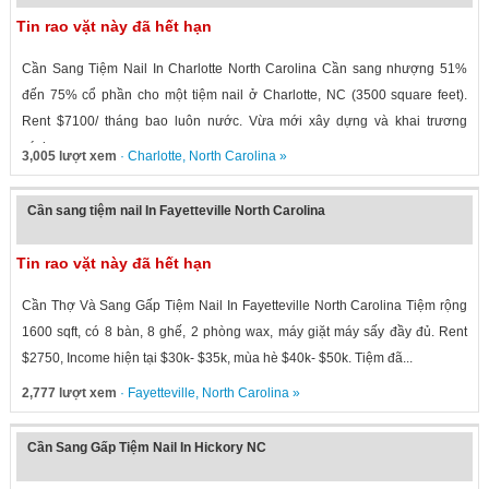
Tin rao vặt này đã hết hạn
Cần Sang Tiệm Nail In Charlotte North Carolina Cần sang nhượng 51%
đến 75% cổ phần cho một tiệm nail ở Charlotte, NC (3500 square feet).
Rent $7100/ tháng bao luôn nước. Vừa mới xây dựng và khai trương
cách...
3,005 lượt xem
·
Charlotte
,
North Carolina
»
Cần sang tiệm nail In Fayetteville North Carolina
Tin rao vặt này đã hết hạn
Cần Thợ Và Sang Gấp Tiệm Nail In Fayetteville North Carolina Tiệm rộng
1600 sqft, có 8 bàn, 8 ghế, 2 phòng wax, máy giặt máy sấy đầy đủ. Rent
$2750, Income hiện tại $30k- $35k, mùa hè $40k- $50k. Tiệm đã...
2,777 lượt xem
·
Fayetteville
,
North Carolina
»
Cần Sang Gấp Tiệm Nail In Hickory NC