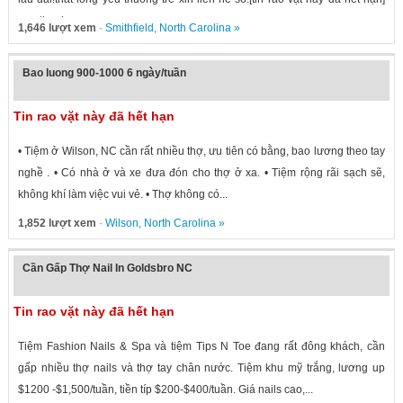
gap thanh
1,646 lượt xem
·
Smithfield
,
North Carolina
»
Bao luong 900-1000 6 ngày/tuần
Tin rao vặt này đã hết hạn
• Tiệm ở Wilson, NC cần rất nhiều thợ, ưu tiên có bằng, bao lương theo tay
nghề . • Có nhà ở và xe đưa đón cho thợ ở xa. • Tiệm rộng rãi sạch sẽ,
không khí làm việc vui vẻ. • Thợ không có...
1,852 lượt xem
·
Wilson
,
North Carolina
»
Cần Gấp Thợ Nail In Goldsbro NC
Tin rao vặt này đã hết hạn
Tiệm Fashion Nails & Spa và tiệm Tips N Toe đang rất đông khách, cần
gấp nhiều thợ nails và thợ tay chân nước. Tiệm khu mỹ trắng, lương up
$1200 -$1,500/tuần, tiền típ $200-$400/tuần. Giá nails cao,...