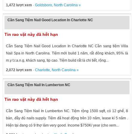
1,472 lượt xem
·
Goldsboro
,
North Carolina
»
Cần Sang Tiệm Nail Good Location In Charlotte NC
Tin rao vặt này đã hết hạn
Cần Sang Tiệm Nail Good Location In Charlotte NC Cần sang tiệm Villa
Nail Spa in North Carolina. Tiệm mới build 1 năm, rất đông khách, 95% là
m.y t.r.a.n.g, khách sang, tip cao. Tiệm build rất là chi tiết, rộng...
2,072 lượt xem
·
Charlotte
,
North Carolina
»
Cần Sang Tiệm Nail In Lumberton NC
Tin rao vặt này đã hết hạn
Cần Sang Tiệm Nail In Lumberton NC. Tiệm rộng 1500 sqft, có 12 ghế, 8
bàn, đầy đủ nails supply. Tiệm đã hoạt động trên 10 năm, lease kí 5 năm .
Hiện tại đang có 9 thợ làm very good. Income $750K/ year (cho xem...