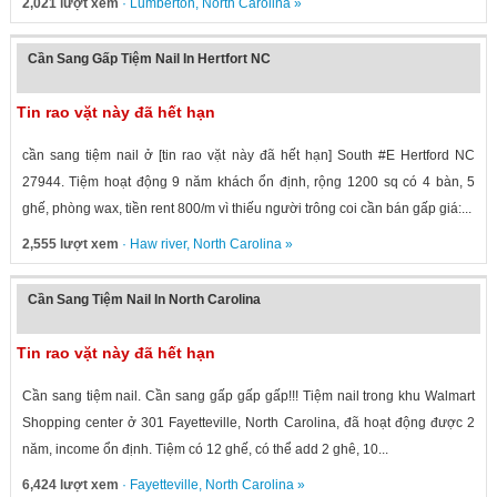
2,021 lượt xem
·
Lumberton
,
North Carolina
»
Cần Sang Gấp Tiệm Nail In Hertfort NC
Tin rao vặt này đã hết hạn
cần sang tiệm nail ở [tin rao vặt này đã hết hạn] South #E Hertford NC
27944. Tiệm hoạt động 9 năm khách ổn định, rộng 1200 sq có 4 bàn, 5
ghế, phòng wax, tiền rent 800/m vì thiếu người trông coi cần bán gấp giá:...
2,555 lượt xem
·
Haw river
,
North Carolina
»
Cần Sang Tiệm Nail In North Carolina
Tin rao vặt này đã hết hạn
Cần sang tiệm nail. Cần sang gấp gấp gấp!!! Tiệm nail trong khu Walmart
Shopping center ở 301 Fayetteville, North Carolina, đã hoạt động được 2
năm, income ổn định. Tiệm có 12 ghế, có thể add 2 ghê, 10...
6,424 lượt xem
·
Fayetteville
,
North Carolina
»