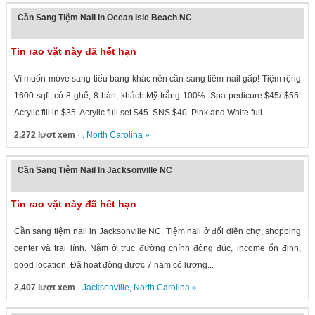
Cần Sang Tiệm Nail In Ocean Isle Beach NC
Tin rao vặt này đã hết hạn
Vì muốn move sang tiểu bang khác nên cần sang tiệm nail gấp! Tiệm rộng
1600 sqft, có 8 ghế, 8 bàn, khách Mỹ trắng 100%. Spa pedicure $45/ $55.
Acrylic fill in $35. Acrylic full set $45. SNS $40. Pink and White full...
2,272 lượt xem
· ,
North Carolina
»
Cần Sang Tiệm Nail In Jacksonville NC
Tin rao vặt này đã hết hạn
Cần sang tiệm nail in Jacksonville NC. Tiệm nail ở đối diện chợ, shopping
center và trại lính. Nằm ở trục đường chính đông đúc, income ổn định,
good location. Đã hoạt động được 7 năm có lượng...
2,407 lượt xem
·
Jacksonville
,
North Carolina
»