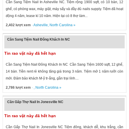
Cần Sang Tiệm Nail In Asheville NC. Tiệm rộng 1900 sqft, có 10 bàn, 12
ghế, có phòng wax, máy giặt, máy sấy và đầy đủ nails supply. Tiệm đã hoạt
động 4 năm, lease kí 10 năm. Hiện tại có 8 thợ làm...
2,402 lượt xem
·
Asheville
,
North Carolina
»
Cần Sang Tiệm Nail Đông Khách In NC
Tin rao vặt này đã hết hạn
Cần Sang Tiệm Nail Đông Khách In NC Cần Sang Tiệm 1600 sqft, 12 ghế,
14 bàn. Tiền rent rẻ không tăng giá trong 3 năm. Tiệm mở 1 năm rưỡi còn
mới. Đảm bảo khách M-ỹ tr-ắng, gần trại lính....
2,786 lượt xem
· ,
North Carolina
»
Cần Gấp Thợ Nail In Jonesville NC
Tin rao vặt này đã hết hạn
Cần Gấp Thợ Nail In Jonesville NC Tiệm đông, khách dễ, khu trắng, cần