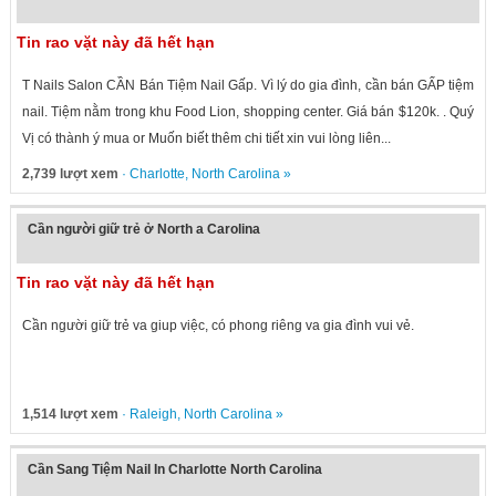
Tin rao vặt này đã hết hạn
T Nails Salon CẦN Bán Tiệm Nail Gấp. Vì lý do gia đình, cần bán GẤP tiệm
nail. Tiệm nằm trong khu Food Lion, shopping center. Giá bán $120k. . Quý
Vị có thành ý mua or Muốn biết thêm chi tiết xin vui lòng liên...
2,739 lượt xem
·
Charlotte
,
North Carolina
»
Cần người giữ trẻ ở North a Carolina
Tin rao vặt này đã hết hạn
Cần người giữ trẻ va giup việc, có phong riêng va gia đình vui vẻ.
1,514 lượt xem
·
Raleigh
,
North Carolina
»
Cần Sang Tiệm Nail In Charlotte North Carolina