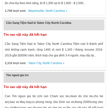
ăn chia tùy theo khả năng, từ $ 1,300 up to $ 1,800 - $ 2,000...
1,708 lượt xem
·
Waynesville
,
North Carolina
»
Cần Sang Tiệm Nail In Tabor City North Carolina
Tin rao vặt này đã hết hạn
Cần Sang Tiệm Nail In Tabor City North Carolina Tiệm nail ở thành phố
nhỏ không cạnh tranh, rộng 1400 sf, rent $ 1,345 / tháng. Income 2016-
2019 gần $300K/ năm, thích hợp cho gia đình 3-4 người, mau lấy lại...
2,316 lượt xem
·
Tabor City
,
North Carolina
»
Tim nguoi giu tre
Tin rao vặt này đã hết hạn
Can Tim nguoi giu tre (chi can Cham soc be,clean do cho be,cho be
an),bao ve May bay,co phong rieng ,Gia Dinh vui ve,thang 2000!cong viec
lau dai!that long yeu thuong tre xin lien he so:[tin rao vặt này đã hết hạn]