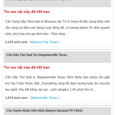
Tin rao vặt này đã hết hạn
Cần Sang Gấp Tiệm Nail In Missouri city TX Vì move về tiểu bang khác nên
cần sang lại tiệm nail đang hoạt động tốt, có lượng khách ổn định quanh
năm, phù hợp cho gia đình làm. Tiệm rộng...
2,125 lượt xem
·
Missouri City
,
Texas
»
Cần Gấp Thợ Nail Tại Stepphenville Texas
Tin rao vặt này đã hết hạn
Cần Gấp Thợ Nail in Stepphenville Texas Tiệm Bella Spa đang cần gấp
thợ Tay Chân Nước, Bột , Everything càng tốt. Bao lương hoặc ăn chia tùy
tay nghề. Khu Mỹ trắng, tip cao , cách alington 1:45 phút. Em có...
1,874 lượt xem
·
Stephenville
,
Texas
»
Cần Tuyển Nhân Viên Nhà Hàng In Garland TX 75042