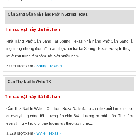
Cần Sang Gấp Nhà Hàng Phở In Spring Texas.
Tin rao vặt này đã hết hạn
Nhà Hàng Phở Cần Sang Tại Spring, Texas Nhà hàng Phở Cần Sang là
một trong những điểm đến ẩm thực nổi bật tại Spring, Texas, với vị trí thuận
lợi ở khu trung tâm sầm uất. Với nhiều năm...
2,009 lượt xem
·
Spring
,
Texas
»
Cần Thợ Nail In Wylie TX
Tin rao vặt này đã hết hạn
Cần Thợ Nail In Wylie TX!!! Tiệm Roza Nails đang cần thợ biết làm dip, bột
or everything càng tốt. Lương ăn chia 6/4. Lương ra mỗi tuần. Thợ làm
everything – thợ giỏi bao lương tùy theo tay nghề....
3,328 lượt xem
·
Wylie
,
Texas
»