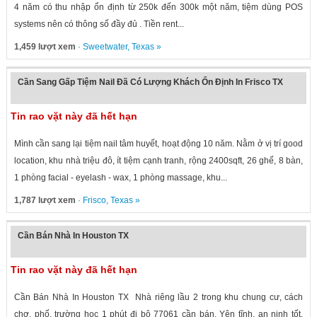
4 năm có thu nhập ổn định từ 250k đến 300k một năm, tiệm dùng POS
systems nên có thông số đầy đủ . Tiền rent...
1,459 lượt xem
·
Sweetwater
,
Texas
»
Cần Sang Gấp Tiệm Nail Đã Có Lượng Khách Ổn Định In Frisco TX
Tin rao vặt này đã hết hạn
Mình cần sang lại tiệm nail tâm huyết, hoạt động 10 năm. Nằm ở vị trí good
location, khu nhà triệu đô, ít tiệm cạnh tranh, rộng 2400sqft, 26 ghế, 8 bàn,
1 phòng facial - eyelash - wax, 1 phòng massage, khu...
1,787 lượt xem
·
Frisco
,
Texas
»
Cần Bán Nhà In Houston TX
Tin rao vặt này đã hết hạn
Cần Bán Nhà In Houston TX Nhà riêng lầu 2 trong khu chung cư, cách
chợ, phố, trường học 1 phút đi bộ 77061 cần bán. Yên tĩnh, an ninh tốt.