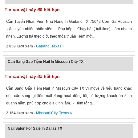
Tin rao vặt này đã hết hạn
Cần Tuyển Nhân Viên Nhà Hàng In Garland TX 75042 Cơm Gà Houston
cần tuyển nhiều nhân viên : - Phụ bếp - Chạy bàn( full time). Làm nhanh
nhẹn. Lương trả theo giờ, theo thỏa thuận Tiệm mở...
2,859 lượt xem
·
Garland
,
Texas
»
Cần Sang Gấp Tiệm Nail In Missouri City TX
Tin rao vặt này đã hết hạn
Cần Sang Gấp Tiệm Nail In Missouri City TX Vì move về tiểu bang khác
nên cần sang lại tiệm nail đang hoạt động tốt, có lượng khách ổn định
quanh năm, phù hợp cho gia đình làm. - Tiệm rộng...
2,164 lượt xem
·
Missouri City
,
Texas
»
Nail Salon For Sale In Dallas TX