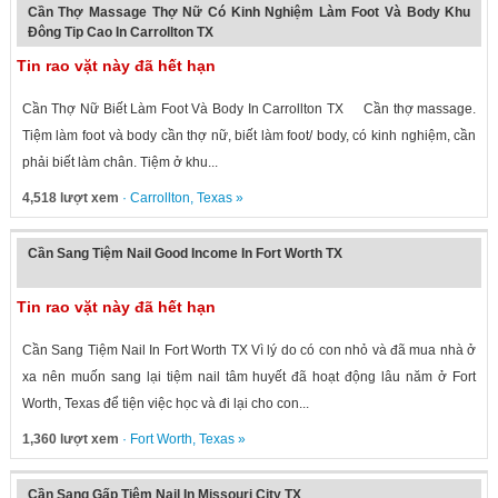
Cần Thợ Massage Thợ Nữ Có Kinh Nghiệm Làm Foot Và Body Khu
Đông Tip Cao In Carrollton TX
Tin rao vặt này đã hết hạn
Cần Thợ Nữ Biết Làm Foot Và Body In Carrollton TX Cần thợ massage.
Tiệm làm foot và body cần thợ nữ, biết làm foot/ body, có kinh nghiệm, cần
phải biết làm chân. Tiệm ở khu...
4,518 lượt xem
·
Carrollton
,
Texas
»
Cần Sang Tiệm Nail Good Income In Fort Worth TX
Tin rao vặt này đã hết hạn
Cần Sang Tiệm Nail In Fort Worth TX Vì lý do có con nhỏ và đã mua nhà ở
xa nên muốn sang lại tiệm nail tâm huyết đã hoạt động lâu năm ở Fort
Worth, Texas để tiện việc học và đi lại cho con...
1,360 lượt xem
·
Fort Worth
,
Texas
»
Cần Sang Gấp Tiệm Nail In Missouri City TX