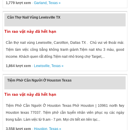
1,779 lượt xem
·
Garland
,
Texas
»
Cần Thợ Nail Vùng Lewisville TX
Tin rao vặt này đã hết hạn
Cần thợ nail vùng Lewisville, Carollton, Dallas TX . Chủ vui vẻ thoải mái.
Tiệm làm việc công bằng không tranh giành.Tiệm nail khu 3 màu, good
income. Khách quen rất đông.Tiệm nail nhỏ trong chợ Target,...
1,864 lượt xem
·
Lewisville
,
Texas
»
Tiệm Phở Cần Người Ở Houston Texas
Tin rao vặt này đã hết hạn
Tiệm Phở Cần Người Ở Houston Texas Phở Houston | 10961 north fwy
Houston texas 77037. Tiệm phở cần tuyển nhân viên phục vụ các ngày
trong tuần. Làm việc từ 9.am - 7.pm. Mọi chi tiết xin liên lạc...
3,558 lượt xem
·
Houston
,
Texas
»