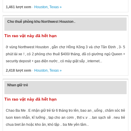
1,461 lượt xem
·
Houston
,
Texas
»
Cho thuê phòng khu Northwest Houston .
Tin rao vặt này đã hết hạn
ở vùng Northwest Houston , gần chợ Hồng Kông 3 và chợ Tân Định , 3- 5
phút lái xe ! , có 2 phòng cho thuê $400/ tháng, đã có giường ngủ Queen +
security deposit + gas điện nước , có máy giặt sấy , internet...
2,418 lượt xem
·
Houston
,
Texas
»
Nhan giữ trẻ
Tin rao vặt này đã hết hạn
Chao Ba Me . E nhận giữ trẻ từ 6 tháng tro lên, bao an , uống , chăm sóc trẻ
luon kien nhẫn, kĩ lưỡng , tap cho an cơm , thịt v..v …tan sạch sẽ . neu trẻ
chua biet ăn hoặc kho ăn, khó tập .. ba Me yên tâm...