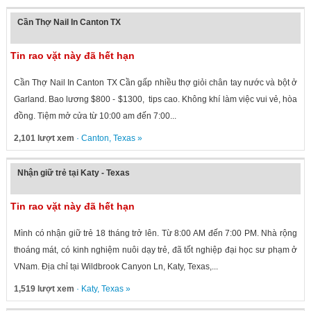
Cần Thợ Nail In Canton TX
Tin rao vặt này đã hết hạn
Cần Thợ Nail In Canton TX Cần gấp nhiều thợ giỏi chân tay nước và bột ở
Garland. Bao lương $800 - $1300, tips cao. Không khí làm việc vui vẻ, hòa
đồng. Tiệm mở cửa từ 10:00 am đến 7:00...
2,101 lượt xem
·
Canton
,
Texas
»
Nhận giữ trẻ tại Katy - Texas
Tin rao vặt này đã hết hạn
Mình có nhận giữ trẻ 18 tháng trở lên. Từ 8:00 AM đến 7:00 PM. Nhà rộng
thoáng mát, có kinh nghiệm nuôi dạy trẻ, đã tốt nghiệp đại học sư phạm ở
VNam. Địa chỉ tại Wildbrook Canyon Ln, Katy, Texas,...
1,519 lượt xem
·
Katy
,
Texas
»