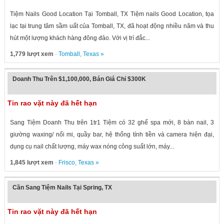
Tiệm Nails Good Location Tại Tomball, TX Tiệm nails Good Location, tọa
lạc tại trung tâm sầm uất của Tomball, TX, đã hoạt động nhiều năm và thu
hút một lượng khách hàng đông đảo. Với vị trí đắc...
1,779 lượt xem
·
Tomball
,
Texas
»
Doanh Thu Trên $1,100,000, Bán Giá Chỉ $300K
Tin rao vặt này đã hết hạn
Sang Tiệm Doanh Thu trên 1tr1 Tiệm có 32 ghế spa mới, 8 bàn nail, 3
giường waxing/ nối mi, quầy bar, hệ thống tính tiền và camera hiện đại,
dụng cụ nail chất lượng, máy wax nóng công suất lớn, máy...
1,845 lượt xem
·
Frisco
,
Texas
»
Cần Sang Tiệm Nails Tại Spring, TX
Tin rao vặt này đã hết hạn