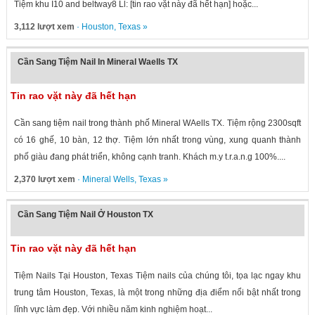
Tiệm khu I10 and beltway8 Ll: [tin rao vặt này đã hết hạn] hoặc...
3,112 lượt xem
·
Houston
,
Texas
»
Cần Sang Tiệm Nail In Mineral Waells TX
Tin rao vặt này đã hết hạn
Cần sang tiệm nail trong thành phố Mineral WAells TX. Tiệm rộng 2300sqft
có 16 ghế, 10 bàn, 12 thợ. Tiệm lớn nhất trong vùng, xung quanh thành
phố giàu đang phát triển, không cạnh tranh. Khách m.y t.r.a.n.g 100%....
2,370 lượt xem
·
Mineral Wells
,
Texas
»
Cần Sang Tiệm Nail Ở Houston TX
Tin rao vặt này đã hết hạn
Tiệm Nails Tại Houston, Texas Tiệm nails của chúng tôi, tọa lạc ngay khu
trung tâm Houston, Texas, là một trong những địa điểm nổi bật nhất trong
lĩnh vực làm đẹp. Với nhiều năm kinh nghiệm hoạt...