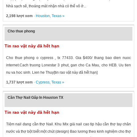
Nhà sạch sẽ, thoáng mát nhận nhà có thể vô ở...
2,198 lượt xem
·
Houston
,
Texas
»
Cho thue phong
Tin rao vặt này đã hết hạn
Cho thue phong o cypress , tx 77433. Gia $400/ thang bao dien nuoc
internet.Cach truong Lonestar 3 phut, gan cho Ca Mau, cho HEB. Uu tien
nu va hoc sinh. Lien he Thuy[tin rao vặt này đã hết hạn]
1,737 lượt xem
·
Cypress
,
Texas
»
Cần Thợ Nail Gấp In Houston TX
Tin rao vặt này đã hết hạn
Tiệm nail đang cần thợ Nail. Khu Mix giá nail cao tip hậu cần thợ tay chân
nước và thợ bột biết một chút (design) Bao lương theo kinh nghiệm cho thợ