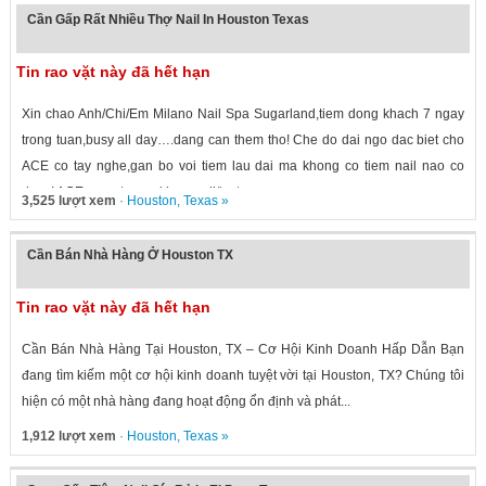
Cần Gấp Rất Nhiều Thợ Nail In Houston Texas
Tin rao vặt này đã hết hạn
Xin chao Anh/Chi/Em Milano Nail Spa Sugarland,tiem dong khach 7 ngay
trong tuan,busy all day….dang can them tho! Che do dai ngo dac biet cho
ACE co tay nghe,gan bo voi tiem lau dai ma khong co tiem nail nao co
duoc! ACE quan tam vui long call/text...
3,525 lượt xem
·
Houston
,
Texas
»
Cần Bán Nhà Hàng Ở Houston TX
Tin rao vặt này đã hết hạn
Cần Bán Nhà Hàng Tại Houston, TX – Cơ Hội Kinh Doanh Hấp Dẫn Bạn
đang tìm kiếm một cơ hội kinh doanh tuyệt vời tại Houston, TX? Chúng tôi
hiện có một nhà hàng đang hoạt động ổn định và phát...
1,912 lượt xem
·
Houston
,
Texas
»