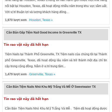
Nhà hàng tại Houston, Texas Chúng tôi hân hạnh giới thiệu một nhà hàng
nổi bật tại Houston, Texas, đã hoạt động nhiều năm trong khu vực sầm uất.
Với vị trí thuận lợi và lượng khách hàng đông...
1,970 lượt xem
·
Houston
,
Texas
»
Cần Bán Gấp Tiệm Nail Good Income In Greenville TX
Tin rao vặt này đã hết hạn
Tiệm Nails tại Thành Phố Greenville, TX Tiệm nails của chúng tôi tại Thành
phố Greenville, Texas, đã hoạt động lâu năm và trở thành một địa chỉ tin
cậy trong cộng đồng. Nằm ở vị trí trung tâm...
1,479 lượt xem
·
Greenville
,
Texas
»
Cần Bán Tiệm Nails Nhỏ Khu Mỹ Trắng Và Mễ Ở Sweetwater TX
Tin rao vặt này đã hết hạn
Cần Bán Tiệm Nails Nhỏ Khu M.ỹ Tr.ắng Và Mễ . Tiệm đã hoạt động được