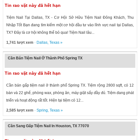
Tin rao vặt này đã hết hạn
Tiệm Nail Tại Dallas, TX - Cơ Hội Sở Hữu Tiệm Nail Đông Khách, Thu
Nhập Tốt Bạn đang tìm kiếm một cơ hội đầu tư vào lĩnh vực nail tại Dallas,
TX? Đây là cơ hội không thể bỏ qua! Tiệm Nail lâu...
1,741 lượt xem
·
Dallas
,
Texas
»
Cần Bán Tiệm Nail Ở Thành Phố Spring TX
Tin rao vặt này đã hết hạn
Cần bán gấp tiệm nail ở thành phố Spring TX. Tiệm rộng 2800 sqft, có 12
bàn và 22 ghế, phòng wax, phòng ăn, máy giặt sấy đầy đủ. Tiệm đang phát
triển và hoạt động rất tốt. Hiện tại tiệm có 12...
2,585 lượt xem
·
Spring
,
Texas
»
Cần Sang Gấp Tiệm Nail In Houston, TX 77070