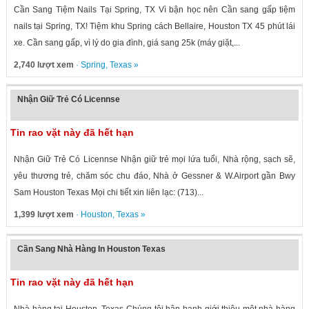
Cần Sang Tiệm Nails Tại Spring, TX Vì bận học nên Cần sang gấp tiệm
nails tại Spring, TX! Tiệm khu Spring cách Bellaire, Houston TX 45 phút lái
xe. Cần sang gấp, vì lý do gia đình, giá sang 25k (máy giặt,...
2,740 lượt xem
·
Spring
,
Texas
»
Nhận Giữ Trẻ Có Licennse
Tin rao vặt này đã hết hạn
Nhận Giữ Trẻ Có Licennse Nhận giữ trẻ mọi lứa tuổi, Nhà rộng, sạch sẽ,
yêu thương trẻ, chăm sóc chu đáo, Nhà ở Gessner & W.Airport gần Bwy
Sam Houston Texas Mọi chi tiết xin liên lạc: (713)...
1,399 lượt xem
·
Houston
,
Texas
»
Cần Sang Nhà Hàng In Houston Texas
Tin rao vặt này đã hết hạn