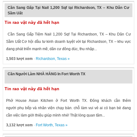
Cần Sang Gấp Tại Nail 1,200 Sqf tại Richardson, TX – Khu Dân Cư
Sầm Uất
Tin rao vặt này đã hết hạn
Cần Sang Gấp Tiệm Nail 1,200 Sqf Tại Richardson, TX – Khu Dân Cư
Sầm Uất Cơ hội đầu tư kinh doanh tuyệt vời tại Richardson, TX – khu vực
đang phát triển mạnh mẽ, dân cư đông đúc, thu nhập...
1,503 lượt xem
·
Richardson
,
Texas
»
Cần Người Làm NHÀ HÀNG In Fort Worth TX
Tin rao vặt này đã hết hạn
Phở House Asian Kitchen ở Fort Worth TX. Đông khách cần thêm
người phụ bếp và nhân viện chạy bàn. chỗ làm vui vẻ ai có bạn bè đang
cần việc làm giới thiệu giúp mình nhé! Thật lòng quan tâm...
3,132 lượt xem
·
Fort Worth
,
Texas
»