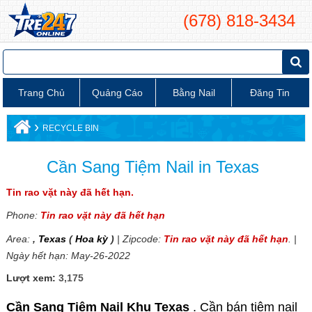
(678) 818-3434
Trang Chủ
Quảng Cáo
Bằng Nail
Đăng Tin
›
RECYCLE BIN
Cần Sang Tiệm Nail in Texas
Tin rao vặt này đã hết hạn.
Phone:
Tin rao vặt này đã hết hạn
Area:
,
Texas
(
Hoa kỳ
)
| Zipcode:
Tin rao vặt này đã hết hạn
. |
Ngày hết hạn: May-26-2022
Lượt xem:
3,175
Cần Sang Tiệm Nail Khu Texas
. Cần bán tiệm nail