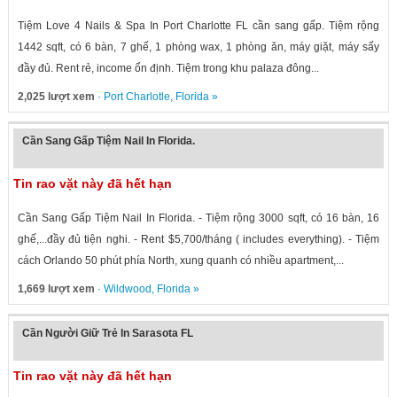
Tiệm Love 4 Nails & Spa In Port Charlotte FL cần sang gấp. Tiệm rộng
1442 sqft, có 6 bàn, 7 ghế, 1 phòng wax, 1 phòng ăn, máy giặt, máy sấy
đầy đủ. Rent rẻ, income ổn định. Tiệm trong khu palaza đông...
2,025 lượt xem
·
Port Charlotle
,
Florida
»
Cần Sang Gấp Tiệm Nail In Florida.
Tin rao vặt này đã hết hạn
Cần Sang Gấp Tiệm Nail In Florida. - Tiệm rộng 3000 sqft, có 16 bàn, 16
ghế,...đầy đủ tiện nghi. - Rent $5,700/tháng ( includes everything). - Tiệm
cách Orlando 50 phút phía North, xung quanh có nhiều apartment,...
1,669 lượt xem
·
Wildwood
,
Florida
»
Cần Người Giữ Trẻ In Sarasota FL
Tin rao vặt này đã hết hạn