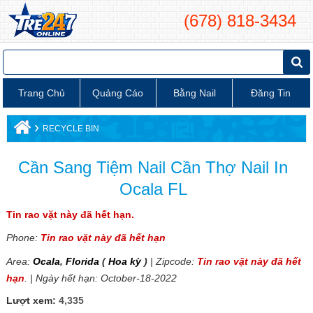
(678) 818-3434
Trang Chủ
Quảng Cáo
Bằng Nail
Đăng Tin
›
RECYCLE BIN
Cần Sang Tiệm Nail Cần Thợ Nail In
Ocala FL
Tin rao vặt này đã hết hạn.
Phone:
Tin rao vặt này đã hết hạn
Area:
Ocala
,
Florida
(
Hoa kỳ
)
| Zipcode:
Tin rao vặt này đã hết
hạn
. | Ngày hết hạn: October-18-2022
Lượt xem:
4,335