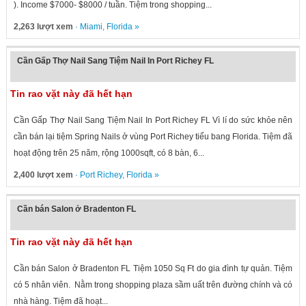
). Income $7000- $8000 / tuần. Tiệm trong shopping...
2,263 lượt xem
·
Miami
,
Florida
»
Cần Gấp Thợ Nail Sang Tiệm Nail In Port Richey FL
Tin rao vặt này đã hết hạn
Cần Gấp Thợ Nail Sang Tiệm Nail In Port Richey FL Vì lí do sức khỏe nên
cần bán lại tiệm Spring Nails ở vùng Port Richey tiểu bang Florida. Tiệm đã
hoạt động trên 25 năm, rộng 1000sqft, có 8 bàn, 6...
2,400 lượt xem
·
Port Richey
,
Florida
»
Cần bán Salon ở Bradenton FL
Tin rao vặt này đã hết hạn
Cần bán Salon ở Bradenton FL Tiệm 1050 Sq Ft do gia đình tự quản. Tiệm
có 5 nhân viên. Nằm trong shopping plaza sầm uất trên đường chính và có
nhà hàng. Tiệm đã hoạt...