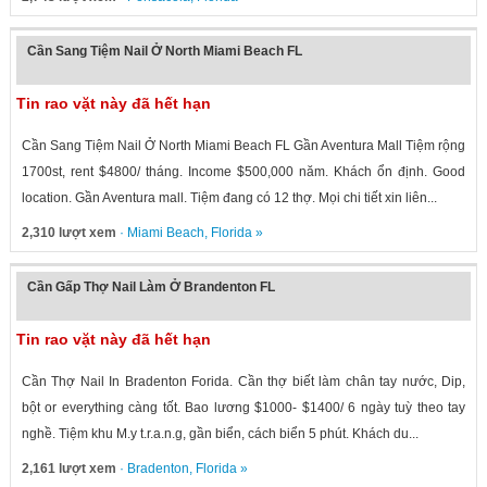
Cần Sang Tiệm Nail Ở North Miami Beach FL
Tin rao vặt này đã hết hạn
Cần Sang Tiệm Nail Ở North Miami Beach FL Gần Aventura Mall Tiệm rộng
1700st, rent $4800/ tháng. Income $500,000 năm. Khách ổn định. Good
location. Gần Aventura mall. Tiệm đang có 12 thợ. Mọi chi tiết xin liên...
2,310 lượt xem
·
Miami Beach
,
Florida
»
Cần Gấp Thợ Nail Làm Ở Brandenton FL
Tin rao vặt này đã hết hạn
Cần Thợ Nail In Bradenton Forida. Cần thợ biết làm chân tay nước, Dip,
bột or everything càng tốt. Bao lương $1000- $1400/ 6 ngày tuỳ theo tay
nghề. Tiệm khu M.y t.r.a.n.g, gần biển, cách biển 5 phút. Khách du...
2,161 lượt xem
·
Bradenton
,
Florida
»