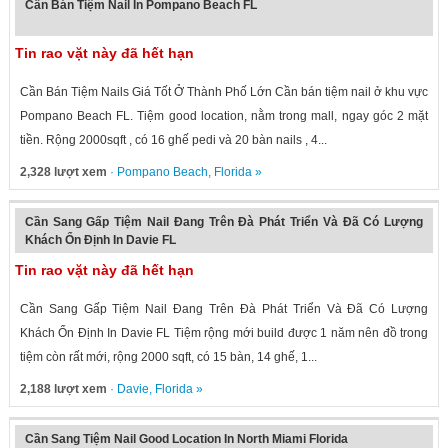
Cần Bán Tiệm Nail In Pompano Beach FL
Tin rao vặt này đã hết hạn
Cần Bán Tiệm Nails Giá Tốt Ở Thành Phố Lớn Cần bán tiệm nail ở khu vực
Pompano Beach FL. Tiệm good location, nằm trong mall, ngay góc 2 mặt
tiền. Rộng 2000sqft , có 16 ghế pedi và 20 bàn nails , 4...
2,328 lượt xem
·
Pompano Beach
,
Florida
»
Cần Sang Gấp Tiệm Nail Đang Trên Đà Phát Triển Và Đã Có Lượng
Khách Ổn Định In Davie FL
Tin rao vặt này đã hết hạn
Cần Sang Gấp Tiệm Nail Đang Trên Đà Phát Triển Và Đã Có Lượng
Khách Ổn Định In Davie FL Tiệm rộng mới build được 1 năm nên đồ trong
tiệm còn rất mới, rộng 2000 sqft, có 15 bàn, 14 ghế, 1...
2,188 lượt xem
·
Davie
,
Florida
»
Cần Sang Tiệm Nail Good Location In North Miami Florida