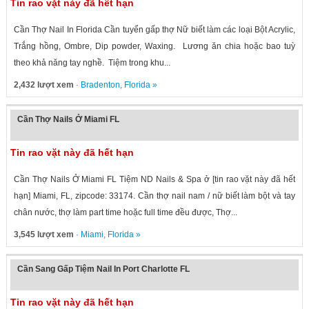
Tin rao vặt này đã hết hạn
Cần Thợ Nail In Florida Cần tuyển gấp thợ Nữ biết làm các loại Bột Acrylic,
Trắng hồng, Ombre, Dip powder, Waxing. Lương ăn chia hoặc bao tuỳ
theo khả năng tay nghề. Tiệm trong khu...
2,432 lượt xem
·
Bradenton
,
Florida
»
Cần Thợ Nails Ở Miami FL
Tin rao vặt này đã hết hạn
Cần Thợ Nails Ở Miami FL Tiệm ND Nails & Spa ở [tin rao vặt này đã hết
hạn] Miami, FL, zipcode: 33174. Cần thợ nail nam / nữ biết làm bột và tay
chân nước, thợ làm part time hoặc full time đều được, Thợ...
3,545 lượt xem
·
Miami
,
Florida
»
Cần Sang Gấp Tiệm Nail In Port Charlotte FL
Tin rao vặt này đã hết hạn