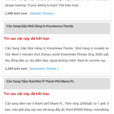
design training " If your willing to learn" Full time hoặc...
2,498 lượt xem
·
Orlando
,
Florida
»
Cần Sang Gấp Nhà Hàng In Kissimmee Florida
Tin rao vặt này đã hết hạn
Cần Sang Gấp Nhà Hàng In Kissimmee Florida Nhà hàng is located on
192 West 5 minutes from Disney world Kissimmee Florida rộng 3500 sqft,
khu đông dân cư, địa điểm đẹp, ngoài đường chính. Rent rẻ, income cao....
2,299 lượt xem
·
Kissimmee
,
Florida
»
Cần Sang Tiệm Nail Nhỏ Ở Thành Phố Miami FL
Tin rao vặt này đã hết hạn
Cần sang tiệm nail ở thành phố Miami FL. Tiệm rộng 1000sqft, có 7 ghế, 8
bàn, máy giặt máy sấy mọi vật dụng đầy đủ. Rent $5000/ tháng ( everything