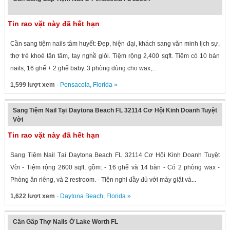
Tin rao vặt này đã hết hạn
Cần sang tiệm nails tâm huyết: Đẹp, hiện đại, khách sang văn minh lịch sự,
thợ trẻ khoẻ tận tâm, tay nghề giỏi. Tiệm rộng 2,400 sqft. Tiệm có 10 bàn
nails, 16 ghế + 2 ghế baby. 3 phòng dùng cho wax,...
1,599 lượt xem
·
Pensacola
,
Florida
»
Sang Tiệm Nail Tại Daytona Beach FL 32114 Cơ Hội Kinh Doanh Tuyệt
Vời
Tin rao vặt này đã hết hạn
Sang Tiệm Nail Tại Daytona Beach FL 32114 Cơ Hội Kinh Doanh Tuyệt
Vời - Tiệm rộng 2600 sqft, gồm: - 16 ghế và 14 bàn - Có 2 phòng wax -
Phòng ăn riêng, và 2 restroom. - Tiện nghi đầy đủ với máy giặt và...
1,622 lượt xem
·
Daytona Beach
,
Florida
»
Cần Gấp Thợ Nails Ở Lake Worth FL