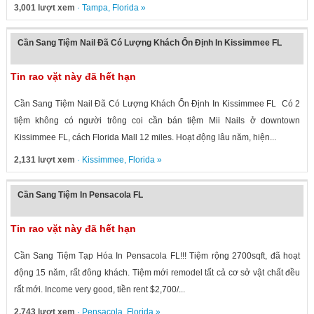
3,001 lượt xem
·
Tampa
,
Florida
»
Cần Sang Tiệm Nail Đã Có Lượng Khách Ổn Định In Kissimmee FL
Tin rao vặt này đã hết hạn
Cần Sang Tiệm Nail Đã Có Lượng Khách Ổn Định In Kissimmee FL Có 2
tiệm không có người trông coi cần bán tiệm Mii Nails ở downtown
Kissimmee FL, cách Florida Mall 12 miles. Hoạt động lâu năm, hiện...
2,131 lượt xem
·
Kissimmee
,
Florida
»
Cần Sang Tiệm In Pensacola FL
Tin rao vặt này đã hết hạn
Cần Sang Tiệm Tạp Hóa In Pensacola FL!!! Tiệm rộng 2700sqft, đã hoạt
động 15 năm, rất đông khách. Tiệm mới remodel tất cả cơ sở vật chất đều
rất mới. Income very good, tiền rent $2,700/...
2,743 lượt xem
·
Pensacola
,
Florida
»