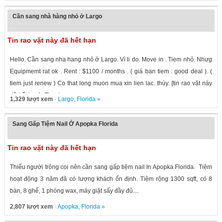
Cần sang nhà hàng nhỏ ở Largo
Tin rao vặt này đã hết hạn
Hello. Cần sang nha hang nhỏ ở Largo. Vì li do. Move in . Tiem nhỏ. Nhưg
Equipmemt rat ok . Rent : $1100 / months . ( giá ban tiem : good deal ). (
tiem just renew ) Co that long muon mua xin lien lac. thùy. [tin rao vặt này
đã hết hạn] . Thank you.
1,329 lượt xem
·
Largo
,
Florida
»
Sang Gấp Tiệm Nail Ở Apopka Florida
Tin rao vặt này đã hết hạn
Thiếu người trông coi nên cần sang gấp tiệm nail In Apopka Florida. Tiệm
hoạt động 3 năm đã có lượng khách ổn định. Tiệm rộng 1300 sqft, có 8
bàn, 8 ghế, 1 phòng wax, máy giặt sấy đầy đủ....
2,807 lượt xem
·
Apopka
,
Florida
»