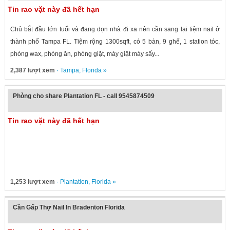
Tin rao vặt này đã hết hạn
Chủ bắt đầu lớn tuổi và đang dọn nhà đi xa nên cần sang lại tiệm nail ở
thành phố Tampa FL. Tiệm rộng 1300sqft, có 5 bàn, 9 ghế, 1 station tóc,
phòng wax, phòng ăn, phòng giặt, máy giặt máy sấy...
2,387 lượt xem
·
Tampa
,
Florida
»
Phòng cho share Plantation FL - call 9545874509
Tin rao vặt này đã hết hạn
1,253 lượt xem
·
Plantation
,
Florida
»
Cần Gấp Thợ Nail In Bradenton Florida