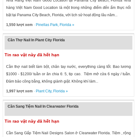
Nhà Hàng Việt Nam Good Location tại Panama City Beach, Florida Nhà
hàng Việt Nam Good Location là một trong những điểm đến ẩm thực nổi
bật tại Panama City Beach, Florida, với lịch sử hoạt động lâu năm...
1,550 lượt xem
·
Pinellas Park
,
Florida
»
Cần Thợ Nail In Plant City Florida
Tin rao vặt này đã hết hạn
Cần thợ nail biết làm bột, chân tay nước, everything càng tốt. Bao lương
$1000 - $1200/ tuần or ăn chia 6: 5, tip cao. Tiệm mở cửa 6 ngày / tuần.
Đảm bảo công bằng, không giành giật. Không khí làm...
1,997 lượt xem
·
Plant City
,
Florida
»
Cần Sang Tiệm Nail In Clearwater Florida
Tin rao vặt này đã hết hạn
Cần Sang Gấp Tiệm Nail Designs Salon ở Clearwater Florida. Tiệm , rộng