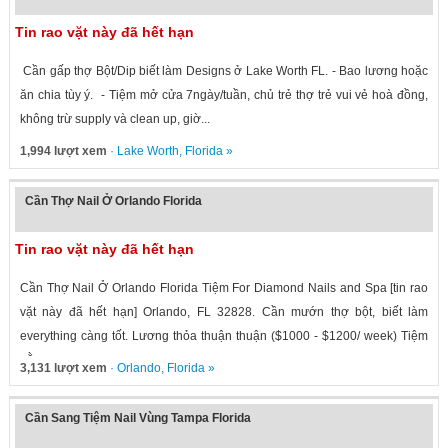
Tin rao vặt này đã hết hạn
Cần gấp thợ Bột/Dip biết làm Designs ở Lake Worth FL. - Bao lương hoặc
ăn chia tùy ý. - Tiệm mở cửa 7ngày/tuần, chủ trẻ thợ trẻ vui vẻ hoà đồng,
không trừ supply và clean up, giờ...
1,994 lượt xem
·
Lake Worth
,
Florida
»
Cần Thợ Nail Ở Orlando Florida
Tin rao vặt này đã hết hạn
Cần Thợ Nail Ở Orlando Florida Tiệm For Diamond Nails and Spa [tin rao
vặt này đã hết hạn] Orlando, FL 32828. Cần mướn thợ bột, biết làm
everything càng tốt. Lương thỏa thuận thuận ($1000 - $1200/ week) Tiệm
nằm...
3,131 lượt xem
·
Orlando
,
Florida
»
Cần Sang Tiệm Nail Vùng Tampa Florida