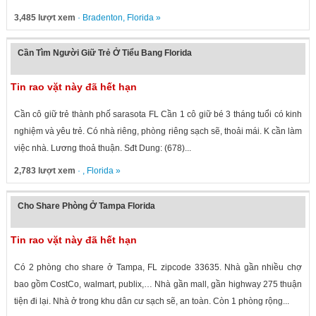
3,485 lượt xem
·
Bradenton
,
Florida
»
Cần Tìm Người Giữ Trẻ Ở Tiểu Bang Florida
Tin rao vặt này đã hết hạn
Cần cô giữ trẻ thành phố sarasota FL Cần 1 cô giữ bé 3 tháng tuổi có kinh
nghiệm và yêu trẻ. Có nhà riêng, phòng riêng sạch sẽ, thoải mái. K cần làm
việc nhà. Lương thoả thuận. Sđt Dung: (678)...
2,783 lượt xem
· ,
Florida
»
Cho Share Phòng Ở Tampa Florida
Tin rao vặt này đã hết hạn
Có 2 phòng cho share ở Tampa, FL zipcode 33635. Nhà gần nhiều chợ
bao gồm CostCo, walmart, publix,… Nhà gần mall, gần highway 275 thuận
tiện đi lại. Nhà ở trong khu dân cư sạch sẽ, an toàn. Còn 1 phòng rộng...