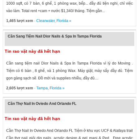
1000 sqft, có 7 bàn, 6 ghế, 1 phòng wax, bếp... đầy đủ tiện nghi, chỉ việc
vào làm. Total rent +cam + nước $1,340/ tháng. Tiệm gần...
1,465 lượt xem
·
Clearwater
,
Florida
»
Cần Sang Tiệm Nail Dior Nails & Spa In Tampa Florida
Tin rao vặt này đã hết hạn
Cần sang tiệm nail Dior Nails & Spa In Tampa Florida vì lý do Moving .
Tiệm có 6 bàn , 8 ghế, và 1 phòng Wax. Máy giặt, máy sấy đầy đủ. Tiệm
gọn gàng sạch sẽ. Đồ mới và supplies nhiều, đầy đủ....
2,605 lượt xem
·
Tampa
,
Florida
»
Cần Thợ Nail In Oviedo And Orlando FL
Tin rao vặt này đã hết hạn
Cần Thợ Nail In Oviedo And Orlando FL Tiệm ở khu vực UCF & Alafaya trail
Cần thợ nail giỏi dip nails, acrylic design & gel mani & Ped. Free acrylic