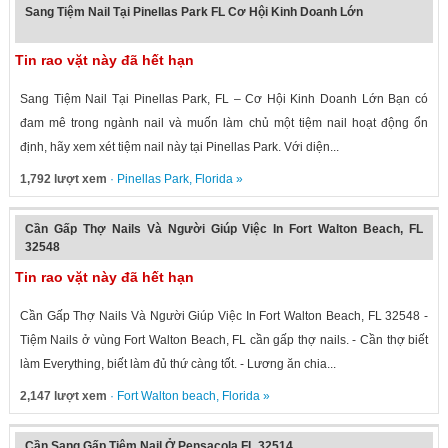
Sang Tiệm Nail Tại Pinellas Park FL Cơ Hội Kinh Doanh Lớn
Tin rao vặt này đã hết hạn
Sang Tiệm Nail Tại Pinellas Park, FL – Cơ Hội Kinh Doanh Lớn Bạn có
đam mê trong ngành nail và muốn làm chủ một tiệm nail hoạt động ổn
định, hãy xem xét tiệm nail này tại Pinellas Park. Với diện...
1,792 lượt xem
·
Pinellas Park
,
Florida
»
Cần Gấp Thợ Nails Và Người Giúp Việc In Fort Walton Beach, FL
32548
Tin rao vặt này đã hết hạn
Cần Gấp Thợ Nails Và Người Giúp Việc In Fort Walton Beach, FL 32548 -
Tiệm Nails ở vùng Fort Walton Beach, FL cần gấp thợ nails. - Cần thợ biết
làm Everything, biết làm đủ thứ càng tốt. - Lương ăn chia...
2,147 lượt xem
·
Fort Walton beach
,
Florida
»
Cần Sang Gấp Tiệm Nail Ở Pensacola FL 32514