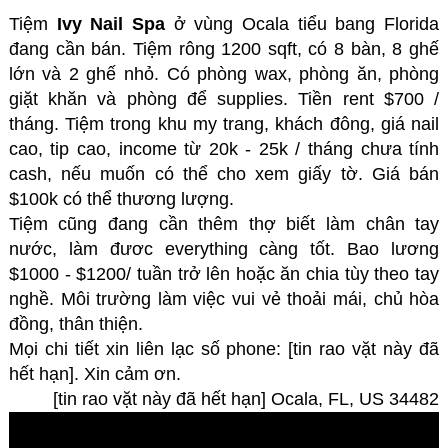
Tiệm
Ivy Nail Spa
ở vùng Ocala tiểu bang Florida
đang cần bán. Tiệm rông 1200 sqft, có 8 bàn, 8 ghế
lớn và 2 ghế nhỏ. Có phòng wax, phòng ăn, phòng
giặt khăn và phòng để supplies. Tiền rent $700 /
tháng. Tiệm trong khu my trang, khách đông, giá nail
cao, tip cao, income từ 20k - 25k / tháng chưa tính
cash, nếu muốn có thể cho xem giấy tờ. Giá bán
$100k có thể thương lượng.
Tiệm cũng đang cần thêm thợ biết làm chân tay
nước, làm đươc everything càng tốt. Bao lương
$1000 - $1200/ tuần trở lên hoặc ăn chia tùy theo tay
nghề.
Môi trường làm việc vui vẻ thoải mái, chủ hòa
đồng, thân thiện.
Mọi chi tiết xin liên lạc số phone: [tin rao vặt này đã
hết hạn]. Xin cảm ơn.
[tin rao vặt này đã hết hạn] Ocala, FL, US 34482