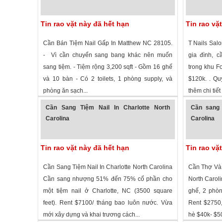
Tin rao vặt này đã hết hạn
Tin rao vặ
Cần Bán Tiệm Nail Gấp In Matthew NC 28105.
T Nails Sal
- Vì cần chuyển sang bang khác nên muốn
gia đình, 
sang tiệm. - Tiệm rộng 3,200 sqft - Gồm 16 ghế
trong khu F
và 10 bàn - Có 2 toilets, 1 phòng supply, và
$120k. . Qu
phòng ăn sạch...
thêm chi tiết 
1,556 lượt xem
·
Matthews
,
North Carolina
»
2,868 lượt
Cần Sang Tiệm Nail In Charlotte North
Cần sang t
Carolina
Carolina
Tin rao vặt này đã hết hạn
Tin rao vặ
Cần Sang Tiệm Nail In Charlotte North Carolina
Cần Thợ Và 
Cần sang nhượng 51% đến 75% cổ phần cho
North Caroli
một tiệm nail ở Charlotte, NC (3500 square
ghế, 2 phòn
feet). Rent $7100/ tháng bao luôn nước. Vừa
Rent $2750,
mới xây dựng và khai trương cách...
hè $40k- $50