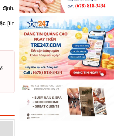
 định.
ặc [tin
hể