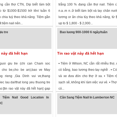
ng cần thợ CTN, Dip biết làm bột
trắng 100 % đang cần thợ nail. Tiệm 
o từ $1000-$1500 trở lên/ tuần 6
n.a..m n..ữ biết làm bột và tay chân nư
n chia tuỳ theo khả năng. Tiệm gần
lương or ăn chia tùy theo khả năng, từ 
t tiệm nail nên...
up to $ 1,800 - $ 2,000...
 xem
·
Mooresville
,
North Carolina
»
1,834 lượt xem
·
Waynesville
,
North Car
iu tre
Bao luong 900-1000 6 ngày/tuần
t này đã hết hạn
Tin rao vặt này đã hết hạn
uoi giu tre (chi can Cham soc
• Tiệm ở Wilson, NC cần rất nhiều thợ, 
o cho be,cho be an),bao ve May
có bằng, bao lương theo tay nghề . • C
ng rieng ,Gia Dinh vui ve,thang
và xe đưa đón cho thợ ở xa. • Tiệm r
ec lau dai!that long yeu thuong tre
sạch sẽ, không khí làm việc vui vẻ. • Th
so:[tin rao vặt này đã hết hạn] gap
có...
 xem
·
Smithfield
,
North Carolina
»
1,978 lượt xem
·
Wilson
,
North Carolina
 Tiệm Nail Good Location In
Cần Sang Tiệm Nail In Lumberton NC
NC