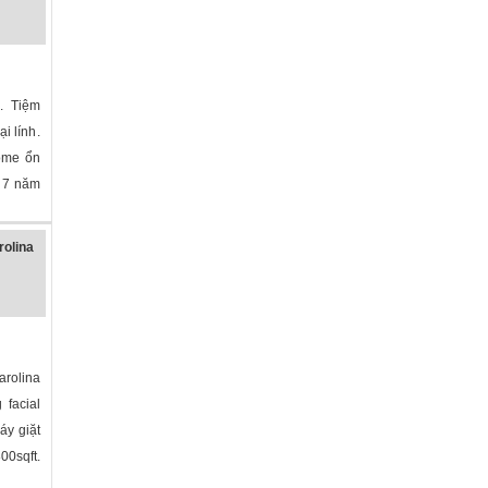
C. Tiệm
ại lính.
ome ổn
c 7 năm
olina
»
rolina
arolina
 facial
áy giặt
00sqft.