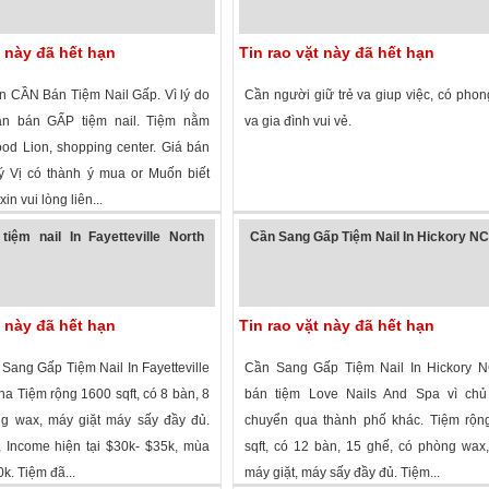
t này đã hết hạn
Tin rao vặt này đã hết hạn
on CẦN Bán Tiệm Nail Gấp. Vì lý do
Cần người giữ trẻ va giup việc, có phon
cần bán GẤP tiệm nail. Tiệm nằm
va gia đình vui vẻ.
ood Lion, shopping center. Giá bán
ý Vị có thành ý mua or Muốn biết
xin vui lòng liên...
 xem
·
Charlotte
,
North Carolina
»
1,640 lượt xem
·
Raleigh
,
North Carolin
iệm nail In Fayetteville North
Cần Sang Gấp Tiệm Nail In Hickory N
t này đã hết hạn
Tin rao vặt này đã hết hạn
Sang Gấp Tiệm Nail In Fayetteville
Cần Sang Gấp Tiệm Nail In Hickory 
na Tiệm rộng 1600 sqft, có 8 bàn, 8
bán tiệm Love Nails And Spa vì ch
g wax, máy giặt máy sấy đầy đủ.
chuyển qua thành phố khác. Tiệm rộn
 Income hiện tại $30k- $35k, mùa
sqft, có 12 bàn, 15 ghế, có phòng wax, 
k. Tiệm đã...
máy giặt, máy sấy đầy đủ. Tiệm...