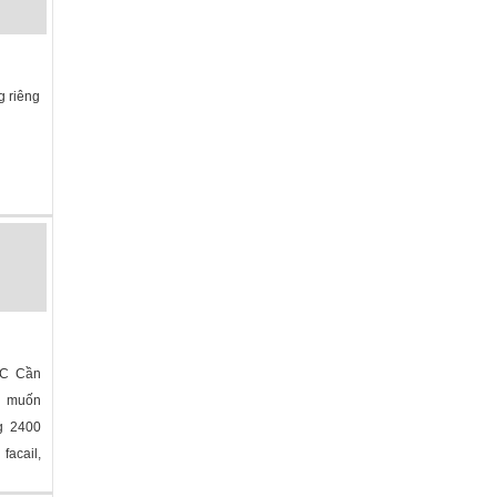
g riêng
a
»
C
NC Cần
ủ muốn
g 2400
facail,