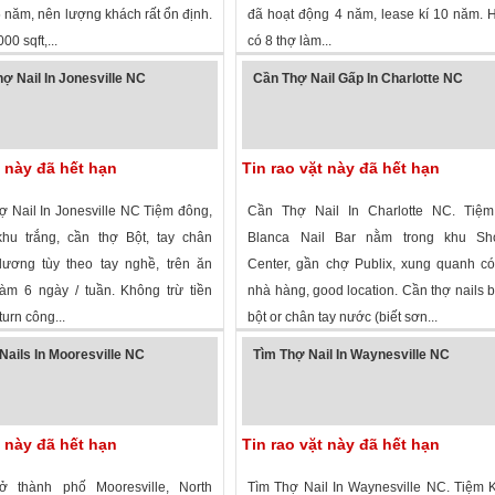
 năm, nên lượng khách rất ổn định.
đã hoạt động 4 năm, lease kí 10 năm. H
0 sqft,...
có 8 thợ làm...
 xem
·
Charlotte
,
North Carolina
»
2,534 lượt xem
·
Asheville
,
North Caroli
ợ Nail In Jonesville NC
Cần Thợ Nail Gấp In Charlotte NC
t này đã hết hạn
Tin rao vặt này đã hết hạn
 Nail In Jonesville NC Tiệm đông,
Cần Thợ Nail In Charlotte NC. Tiệ
hu trắng, cần thợ Bột, tay chân
Blanca Nail Bar nằm trong khu Sh
ương tùy theo tay nghề, trên ăn
Center, gần chợ Publix, xung quanh c
làm 6 ngày / tuần. Không trừ tiền
nhà hàng, good location. Cần thợ nails b
turn công...
bột or chân tay nước (biết sơn...
 xem
· ,
North Carolina
»
2,520 lượt xem
·
Charlotte
,
North Caroli
Nails In Mooresville NC
Tìm Thợ Nail In Waynesville NC
t này đã hết hạn
Tin rao vặt này đã hết hạn
ở thành phố Mooresville, North
Tìm Thợ Nail In Waynesville NC. Tiệm