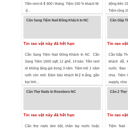
Tiền rent rẻ $ 900 / tháng. Tiệm 100 % khách M-
động trên 15
-ỹ...
Tiệm rộng 200
2,024 lượt xem
·
Cashiers
,
North Carolina
»
2,058 lượt
Cần Sang Tiệm Nail Đông Khách In NC
Cần Gấp Th
Tin rao vặt này đã hết hạn
Tin rao vặ
Cần Sang Tiệm Nail Đông Khách In NC Cần
Cần Gấp Thợ
Sang Tiệm 1600 sqft, 12 ghế, 14 bàn. Tiền rent
khách dễ, k
rẻ không tăng giá trong 3 năm. Tiệm mở 1 năm
nước. Bao l
rưỡi còn mới. Đảm bảo khách M-ỹ tr-ắng, gần
chia. Tiệm 
trại lính....
supply, chia 
2,914 lượt xem
· ,
North Carolina
»
1,813 lượt
Cần Thợ Nails In Roseboro NC
Cần 2 Thợ 
Tin rao vặt này đã hết hạn
Tin rao vặ
Cần thợ nails làm bột, chân tay nước hoặc
Tiệm Nail 