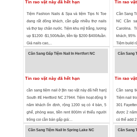
Tin rao vặt này đã hết hạn
Tin rao vặ
Tiệm Fashion Nails & Spa và tiệm Tips N Toe
Cần Sang Ti
đang rất đông khách, cần gấp nhiều thợ nails
NC Cần san
và thợ tay chân nước. Tiệm khu mỹ trắng, lương
Carolina. 
up $1200 -$1,500/tuần, tiền típ $200-$400/tuần.
khách, 95% l
Giá nails cao,...
Tiệm build rất
1,602 lượt xem
·
Goldsboro
,
North Carolina
»
2,198 lượt
Cần Sang Gấp Tiệm Nail In Hertfort NC
Cần Sang T
Tin rao vặt này đã hết hạn
Tin rao vặ
cần sang tiệm nail ở [tin rao vặt này đã hết hạn]
Cần sang ti
South #E Hertford NC 27944. Tiệm hoạt động 9
Tiệm nail t
năm khách ổn định, rộng 1200 sq có 4 bàn, 5
301 Fayettev
ghế, phòng wax, tiền rent 800/m vì thiếu người
được 2 năm,
trông coi cần bán gấp giá:...
có thể add 2 
2,687 lượt xem
·
Haw river
,
North Carolina
»
6,562 lượt
Cần Sang Tiệm Nail In Spring Lake NC
Cần Sang T