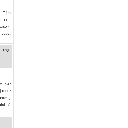
. Tiệm
ủ nails
ease kí
y good.
lina
»
u Thợ
c, biết
$1000/
 trường
dài sẽ
na
»
C