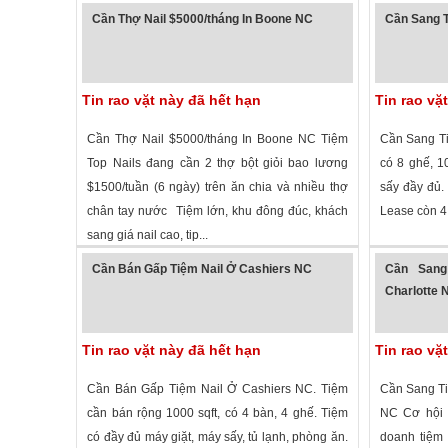
3,139 lượt xem
·
Charlotte
,
North Carolina
»
2,905 lượt
Cần Thợ Nail $5000/tháng In Boone NC
Cần Sang T
Tin rao vặt này đã hết hạn
Tin rao vặ
Cần Thợ Nail $5000/tháng In Boone NC Tiệm
Cần Sang Ti
Top Nails đang cần 2 thợ bột giỏi bao lương
có 8 ghế, 
$1500/tuần (6 ngày) trên ăn chia và nhiều thợ
sấy đầy đ
chân tay nước Tiệm lớn, khu đông đúc, khách
Lease còn 4 n
sang giá nail cao, tip...
2,376 lượt xem
·
Boone
,
North Carolina
»
1,967 lượt
Cần Bán Gấp Tiệm Nail Ở Cashiers NC
Cần Sang
Charlotte 
Tin rao vặt này đã hết hạn
Tin rao vặ
Cần Bán Gấp Tiệm Nail Ở Cashiers NC. Tiệm
Cần Sang Ti
cần bán rộng 1000 sqft, có 4 bàn, 4 ghế. Tiệm
NC Cơ hội 
có đầy đủ máy giặt, máy sấy, tủ lạnh, phòng ăn.
doanh tiệm 