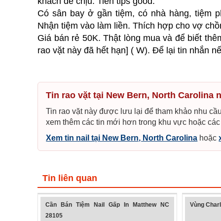
khách dễ chịu. Tiền tips good.
Có sân bay ở gần tiệm, có nhà hàng, tiệm p
Nhận tiệm vào làm liền. Thích hợp cho vợ chồ
Giá bán rẻ 50K. Thật lòng mua và để biết thêm ch
rao vặt này đã hết hạn] ( W). Để lại tin nhắn 
Tin rao vặt tại New Bern, North Carolina 
Tin rao vặt này được lưu lại để tham khảo nhu cầu
xem thêm các tin mới hơn trong khu vực hoặc các
Xem tin nail tại New Bern, North Carolina
hoặc
Tin liên quan
Cần Bán Tiệm Nail Gấp In Matthew NC
Vùng Charl
28105