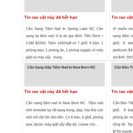
Tin rao vặt này đã hết hạn
Tin rao vặ
Cần Sang Tiệm Nail In Spring Lake NC Cần
Vì muốn mo
sang lại tiệm nail vì lý do gia đình. Tiền Rent +
sang tiệm n
CAM $2000. Tiệm 1400sqft có 7 ghế, 8 bàn, 1
ghế, 8 bà
phòng wax, 1 phòng ăn, 1 phòng supply có máy
pedicure $45/
giặt và máy sấy. Xung...
set $45. SNS
2,671 lượt xem
·
Spring Lake
,
North Carolina
»
2,400 lượt
Cần Sang Gấp Tiệm Nail In New Bern NC
Cần Bán Ti
Tin rao vặt này đã hết hạn
Tin rao vặ
Cần sang tiệm nail in New Bern NC Tiệm nail
Cần Bán Tiệ
mới remodel lại rất sang trọng, đẹp, mọi thứ còn
ghế, 6 bàn
mới chỉ cần tới làm liền. Có 6 bàn, 6 ghế, phòng
phòng ăn má
wax, facial, máy giặt sấy đầy đủ. Lease còn...
rộng rãi. Tip
$750 month,.