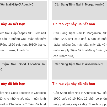
 xem
·
Fayetteville
,
North Carolina
»
2,537 lượt xem
·
Hickory
,
North Carolina
iệm Nail Gấp Ở Apex NC
Cần Sang Tiệm Nail In Morganton NC
t này đã hết hạn
Tin rao vặt này đã hết hạn
ệm Nail Gấp Ở Apex NC Tiệm nail
Cần Sang Tiệm Nail In Morganton, NC
10 bàn, 2 phòng wax, máy giặt máy
rộng 1200 sqft, có 8 ghế, 6 bàn, có ph
ủ. Rộng 1850 sqft, rent $6300 tháng.
facial, phòng ăn, máy giặt, máy sấy và
ăm. Lượng khách ổn...
nails supply. Tiệm đã hoạt động 6 năm, l
còn 3 năm nữa,...
 xem
·
Apex
,
North Carolina
»
2,164 lượt xem
·
Morganton
,
North Caro
 Tiệm Nail Good Location In
Cần Sang Tiệm Nail In Asheville NC
NC
t này đã hết hạn
Tin rao vặt này đã hết hạn
ệm Nail Good Location In Charlotte
Cần Sang Tiệm Nail In Asheville NC. Ti
tốt cho những a/c nào muốn kinh
1900 sqft, có 10 bàn, 12 ghế, có phò
nail ở Charlotte NC Tiệm đã hoạt
máy giặt, máy sấy và đầy đủ nails suppl