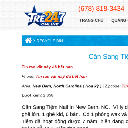
(678) 818-3434
TRANG CHỦ
QUẢNG 
›
RECYCLE BIN
Cần Sang Ti
Tin rao vặt này đã hết hạn.
Phone:
Tin rao vặt này đã hết hạn
Area:
New Bern
,
North Carolina
(
Hoa kỳ
)
| Zipcode:
Tin
Lượt xem:
2,358
Cần Sang Tiệm Nail In New Bern, NC. Vì lý d
ghế lớn, 1 ghế kid, 6 bàn. Có 1 phòng wax và
Tiệm đã hoạt động được 7 năm, hiện đang c