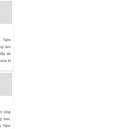
»
. Tiệm
òng làm
 đầy đủ
ease kí
lina
»
ệm rộng
ng wax,
y. Tiệm