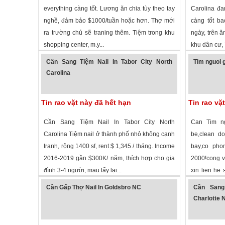
everything càng tốt. Lương ăn chia tùy theo tay
Carolina đa
nghề, đảm bảo $1000/tuần hoặc hơn. Thợ mới
càng tốt ba
ra trường chủ sẽ traning thêm. Tiệm trong khu
ngày, trên ă
shopping center, m.y...
khu dân cư, í
1,749 lượt xem
·
Roseboro
,
North Carolina
»
1,957 lượt
Cần Sang Tiệm Nail In Tabor City North
Tim nguoi g
Carolina
Tin rao vặt này đã hết hạn
Tin rao vặ
Cần Sang Tiệm Nail In Tabor City North
Can Tim ng
Carolina Tiệm nail ở thành phố nhỏ không cạnh
be,clean d
tranh, rộng 1400 sf, rent $ 1,345 / tháng. Income
bay,co pho
2016-2019 gần $300K/ năm, thích hợp cho gia
2000!cong vi
đình 3-4 người, mau lấy lại...
xin lien he 
2,444 lượt xem
·
Tabor City
,
North Carolina
»
1,774 lượt
thanh
Cần Gấp Thợ Nail In Goldsbro NC
Cần Sang
Charlotte 