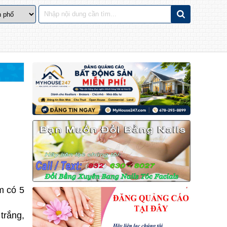
m có 5
trắng,