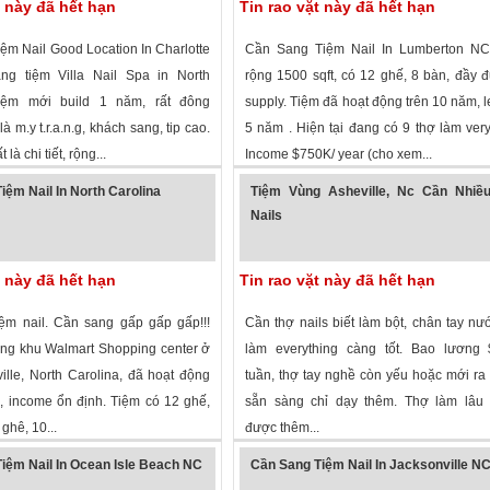
t này đã hết hạn
Tin rao vặt này đã hết hạn
ệm Nail Good Location In Charlotte
Cần Sang Tiệm Nail In Lumberton NC
g tiệm Villa Nail Spa in North
rộng 1500 sqft, có 12 ghế, 8 bàn, đầy đ
Tiệm mới build 1 năm, rất đông
supply. Tiệm đã hoạt động trên 10 năm, l
à m.y t.r.a.n.g, khách sang, tip cao.
5 năm . Hiện tại đang có 9 thợ làm ver
 là chi tiết, rộng...
Income $750K/ year (cho xem...
 xem
·
Charlotte
,
North Carolina
»
2,149 lượt xem
·
Lumberton
,
North Caro
iệm Nail In North Carolina
Tiệm Vùng Asheville, Nc Cần Nhiề
Nails
t này đã hết hạn
Tin rao vặt này đã hết hạn
ệm nail. Cần sang gấp gấp gấp!!!
Cần thợ nails biết làm bột, chân tay nướ
rong khu Walmart Shopping center ở
làm everything càng tốt. Bao lương 
ille, North Carolina, đã hoạt động
tuần, thợ tay nghề còn yếu hoặc mới ra
 income ổn định. Tiệm có 12 ghế,
sẵn sàng chỉ dạy thêm. Thợ làm lâu 
ghê, 10...
được thêm...
 xem
·
Fayetteville
,
North Carolina
»
2,773 lượt xem
·
Asheville
,
North Caroli
iệm Nail In Ocean Isle Beach NC
Cần Sang Tiệm Nail In Jacksonville N