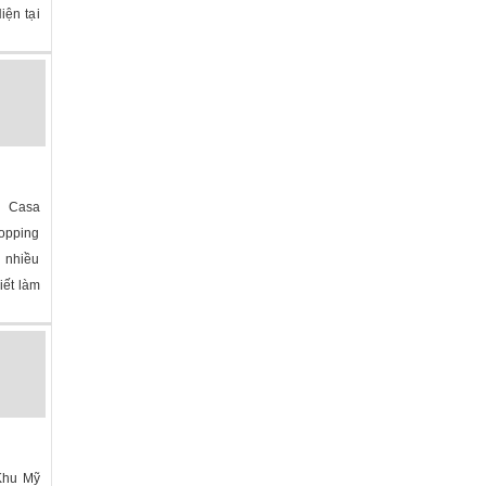
iện tại
na
»
m Casa
opping
ó nhiều
iết làm
na
»
 Khu Mỹ