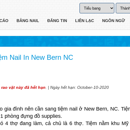
CÁO
BẰNG NAIL
ĐĂNG TIN
LIÊN LẠC
NGÔN NGỮ
ệm Nail In New Bern NC
 rao vặt này đã hết hạn
. | Ngày hết hạn: October-10-2020
o gia đình nên cần sang tiệm nail ở New Bern, NC. Tiệ
 1 phòng đựng đồ supplies.
ó 4 thợ đang làm, cả chủ là 6 thợ. Tiệm nằm khu Mỹ 