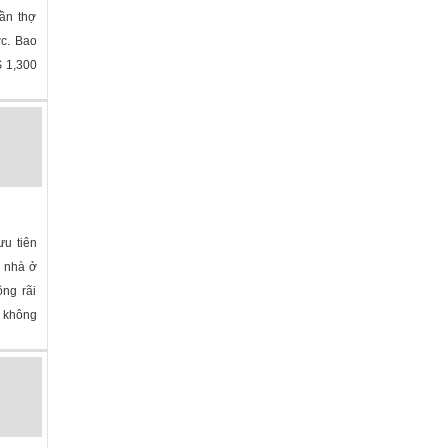
cần thợ
ớc. Bao
$ 1,300
olina
»
ưu tiên
ó nhà ở
ộng rãi
ợ không
»