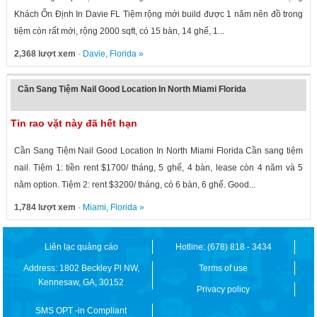
Khách Ổn Định In Davie FL Tiệm rộng mới build được 1 năm nên đồ trong
tiệm còn rất mới, rộng 2000 sqft, có 15 bàn, 14 ghế, 1...
2,368 lượt xem
·
Davie
,
Florida
»
Cần Sang Tiệm Nail Good Location In North Miami Florida
Tin rao vặt này đã hết hạn
Cần Sang Tiệm Nail Good Location In North Miami Florida Cần sang tiệm
nail. Tiệm 1: tiền rent $1700/ tháng, 5 ghế, 4 bàn, lease còn 4 năm và 5
năm option. Tiệm 2: rent $3200/ tháng, có 6 bàn, 6 ghế. Good...
1,784 lượt xem
·
Miami
,
Florida
»
Liên lạc quảng cáo
Hotline: (678) 818 - 3434
Address: 1802 Beckley Pl NW,
Terms of use
Kennesaw, GA, 30152
Privacy policy
SMS OPT -in Compliant