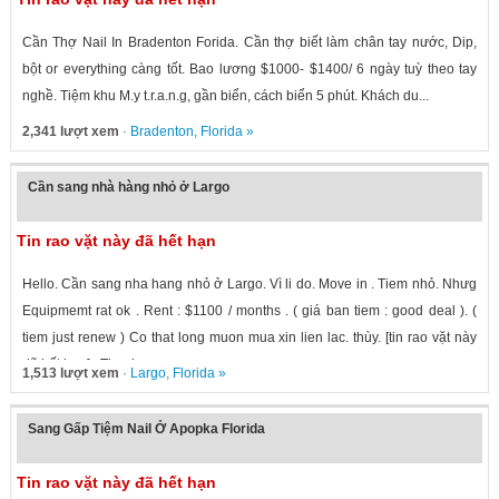
Cần Thợ Nail In Bradenton Forida. Cần thợ biết làm chân tay nước, Dip,
bột or everything càng tốt. Bao lương $1000- $1400/ 6 ngày tuỳ theo tay
nghề. Tiệm khu M.y t.r.a.n.g, gần biển, cách biển 5 phút. Khách du...
2,341 lượt xem
·
Bradenton
,
Florida
»
Cần sang nhà hàng nhỏ ở Largo
Tin rao vặt này đã hết hạn
Hello. Cần sang nha hang nhỏ ở Largo. Vì li do. Move in . Tiem nhỏ. Nhưg
Equipmemt rat ok . Rent : $1100 / months . ( giá ban tiem : good deal ). (
tiem just renew ) Co that long muon mua xin lien lac. thùy. [tin rao vặt này
đã hết hạn] . Thank you.
1,513 lượt xem
·
Largo
,
Florida
»
Sang Gấp Tiệm Nail Ở Apopka Florida
Tin rao vặt này đã hết hạn