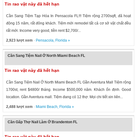
Tin rao vặt này đã hết hạn
Cần Sang Tiệm Tạp Hóa In Pensacola FL!!! Tiệm rộng 2700sqft, đã hoạt
động 15 năm, rất đông khách. Tiệm mới remodel tất cả cơ sở vật chất đều
rất mới. Income very good, tiền rent $2,700/...
2,923 lượt xem
·
Pensacola
,
Florida
»
Cần Sang Tiệm Nail Ở North Miami Beach FL
Tin rao vặt này đã hết hạn
Cần Sang Tiệm Nail Ở North Miami Beach FL Gần Aventura Mall Tiệm rộng
1700st, rent $4800/ tháng. Income $500,000 năm. Khách ổn định. Good
location. Gần Aventura mall. Tiệm đang có 12 thợ. Mọi chi tiết xin liên...
2,488 lượt xem
·
Miami Beach
,
Florida
»
Cần Gấp Thợ Nail Làm Ở Brandenton FL
Tin rao vặt này đã hết hạn