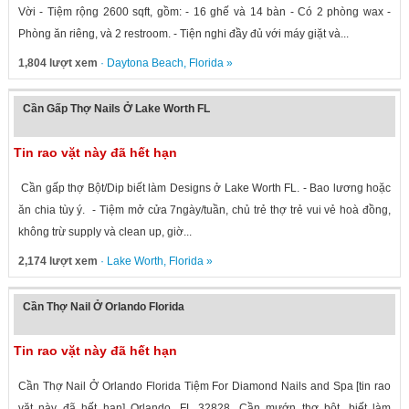
Vời - Tiệm rộng 2600 sqft, gồm: - 16 ghế và 14 bàn - Có 2 phòng wax -
Phòng ăn riêng, và 2 restroom. - Tiện nghi đầy đủ với máy giặt và...
1,804 lượt xem
·
Daytona Beach
,
Florida
»
Cần Gấp Thợ Nails Ở Lake Worth FL
Tin rao vặt này đã hết hạn
Cần gấp thợ Bột/Dip biết làm Designs ở Lake Worth FL. - Bao lương hoặc
ăn chia tùy ý. - Tiệm mở cửa 7ngày/tuần, chủ trẻ thợ trẻ vui vẻ hoà đồng,
không trừ supply và clean up, giờ...
2,174 lượt xem
·
Lake Worth
,
Florida
»
Cần Thợ Nail Ở Orlando Florida
Tin rao vặt này đã hết hạn
Cần Thợ Nail Ở Orlando Florida Tiệm For Diamond Nails and Spa [tin rao
vặt này đã hết hạn] Orlando, FL 32828. Cần mướn thợ bột, biết làm