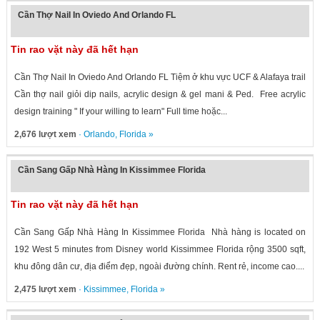
Cần Thợ Nail In Oviedo And Orlando FL
Tin rao vặt này đã hết hạn
Cần Thợ Nail In Oviedo And Orlando FL Tiệm ở khu vực UCF & Alafaya trail
Cần thợ nail giỏi dip nails, acrylic design & gel mani & Ped. Free acrylic
design training " If your willing to learn" Full time hoặc...
2,676 lượt xem
·
Orlando
,
Florida
»
Cần Sang Gấp Nhà Hàng In Kissimmee Florida
Tin rao vặt này đã hết hạn
Cần Sang Gấp Nhà Hàng In Kissimmee Florida Nhà hàng is located on
192 West 5 minutes from Disney world Kissimmee Florida rộng 3500 sqft,
khu đông dân cư, địa điểm đẹp, ngoài đường chính. Rent rẻ, income cao....
2,475 lượt xem
·
Kissimmee
,
Florida
»