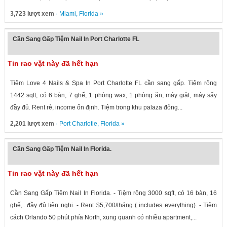
3,723 lượt xem
·
Miami
,
Florida
»
Cần Sang Gấp Tiệm Nail In Port Charlotte FL
Tin rao vặt này đã hết hạn
Tiệm Love 4 Nails & Spa In Port Charlotte FL cần sang gấp. Tiệm rộng
1442 sqft, có 6 bàn, 7 ghế, 1 phòng wax, 1 phòng ăn, máy giặt, máy sấy
đầy đủ. Rent rẻ, income ổn định. Tiệm trong khu palaza đông...
2,201 lượt xem
·
Port Charlotle
,
Florida
»
Cần Sang Gấp Tiệm Nail In Florida.
Tin rao vặt này đã hết hạn
Cần Sang Gấp Tiệm Nail In Florida. - Tiệm rộng 3000 sqft, có 16 bàn, 16
ghế,...đầy đủ tiện nghi. - Rent $5,700/tháng ( includes everything). - Tiệm
cách Orlando 50 phút phía North, xung quanh có nhiều apartment,...