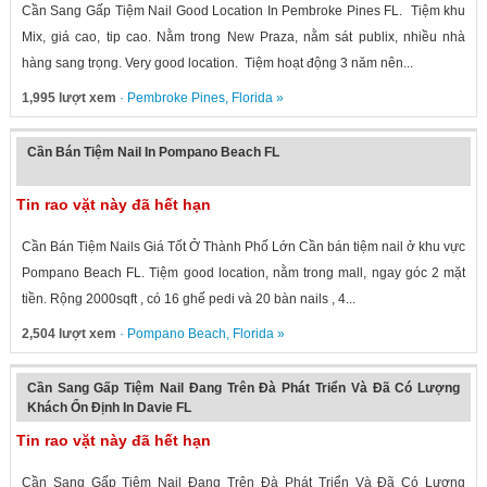
Cần Sang Gấp Tiệm Nail Good Location In Pembroke Pines FL. Tiệm khu
Mix, giá cao, tip cao. Nằm trong New Praza, nằm sát publix, nhiều nhà
hàng sang trọng. Very good location. Tiệm hoạt động 3 năm nên...
1,995 lượt xem
·
Pembroke Pines
,
Florida
»
Cần Bán Tiệm Nail In Pompano Beach FL
Tin rao vặt này đã hết hạn
Cần Bán Tiệm Nails Giá Tốt Ở Thành Phố Lớn Cần bán tiệm nail ở khu vực
Pompano Beach FL. Tiệm good location, nằm trong mall, ngay góc 2 mặt
tiền. Rộng 2000sqft , có 16 ghế pedi và 20 bàn nails , 4...
2,504 lượt xem
·
Pompano Beach
,
Florida
»
Cần Sang Gấp Tiệm Nail Đang Trên Đà Phát Triển Và Đã Có Lượng
Khách Ổn Định In Davie FL
Tin rao vặt này đã hết hạn
Cần Sang Gấp Tiệm Nail Đang Trên Đà Phát Triển Và Đã Có Lượng