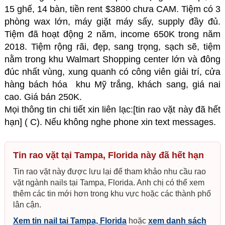
15 ghế, 14 bàn, tiền rent $3800 chưa CAM. Tiệm có 3
phòng wax lớn, máy giặt máy sấy, supply đầy đủ.
Tiệm đã hoạt động 2 năm, income 650K trong năm
2018. Tiệm rộng rãi, đẹp, sang trọng, sạch sẽ, tiệm
nằm trong khu Walmart Shopping center lớn và đông
đúc nhất vùng, xung quanh có công viên giải trí, cửa
hàng bách hóa khu Mỹ trắng, khách sang, giá nai
cao. Giá bán 250K.
Mọi thông tin chi tiết xin liên lạc:[tin rao vặt này đã hết
hạn] ( C). Nếu không nghe phone xin text messages.
Tin rao vặt tại Tampa, Florida này đã hết hạn
Tin rao vặt này được lưu lại để tham khảo nhu cầu rao
vặt ngành nails tại Tampa, Florida. Anh chị có thể xem
thêm các tin mới hơn trong khu vực hoặc các thành phố
lân cận.
Xem tin nail tại Tampa, Florida
hoặc
xem danh sách