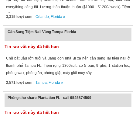
everything càng tốt. Lương thỏa thuận thuận ($1000 - $1200/ week) Tiệm
nằm...
3,315 lượt xem
·
Orlando
,
Florida
»
Cần Sang Tiệm Nail Vùng Tampa Florida
Tin rao vặt này đã hết hạn
Chủ bắt đầu lớn tuổi và đang dọn nhà đi xa nên cần sang lại tiệm nail ở
thành phố Tampa FL. Tiệm rộng 1300sqft, có 5 bàn, 9 ghế, 1 station tóc,
phòng wax, phòng ăn, phòng giặt, máy giặt máy sấy...
2,571 lượt xem
·
Tampa
,
Florida
»
Phòng cho share Plantation FL - call 9545874509
Tin rao vặt này đã hết hạn