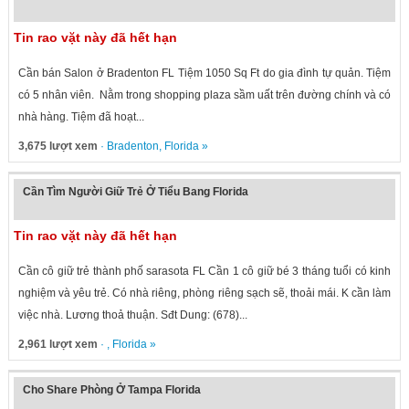
Tin rao vặt này đã hết hạn
Cần bán Salon ở Bradenton FL Tiệm 1050 Sq Ft do gia đình tự quản. Tiệm
có 5 nhân viên. Nằm trong shopping plaza sầm uất trên đường chính và có
nhà hàng. Tiệm đã hoạt...
3,675 lượt xem
·
Bradenton
,
Florida
»
Cần Tìm Người Giữ Trẻ Ở Tiểu Bang Florida
Tin rao vặt này đã hết hạn
Cần cô giữ trẻ thành phố sarasota FL Cần 1 cô giữ bé 3 tháng tuổi có kinh
nghiệm và yêu trẻ. Có nhà riêng, phòng riêng sạch sẽ, thoải mái. K cần làm
việc nhà. Lương thoả thuận. Sđt Dung: (678)...
2,961 lượt xem
· ,
Florida
»
Cho Share Phòng Ở Tampa Florida