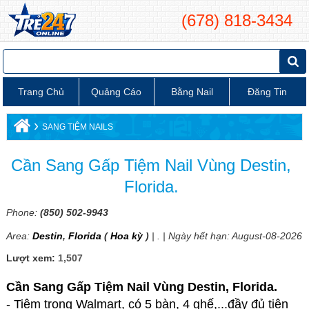
(678) 818-3434
Trang Chủ
Quảng Cáo
Bằng Nail
Đăng Tin
›
SANG TIỆM NAILS
Cần Sang Gấp Tiệm Nail Vùng Destin,
Florida.
Phone:
(850) 502-9943
Area:
Destin
,
Florida
(
Hoa kỳ
)
| . | Ngày hết hạn: August-08-2026
Lượt xem:
1,507
Cần Sang Gấp Tiệm Nail Vùng Destin, Florida.
- Tiệm trong Walmart, có 5 bàn, 4 ghế,...đầy đủ tiện