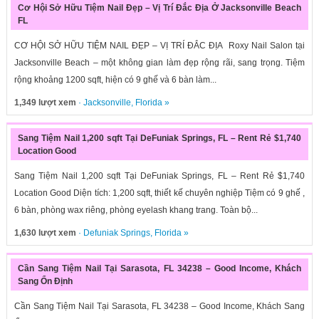
Cơ Hội Sở Hữu Tiệm Nail Đẹp – Vị Trí Đắc Địa Ở Jacksonville Beach
FL
CƠ HỘI SỞ HỮU TIỆM NAIL ĐẸP – VỊ TRÍ ĐẮC ĐỊA Roxy Nail Salon tại
Jacksonville Beach – một không gian làm đẹp rộng rãi, sang trọng. Tiệm
rộng khoảng 1200 sqft, hiện có 9 ghế và 6 bàn làm...
1,349 lượt xem
·
Jacksonville
,
Florida
»
Sang Tiệm Nail 1,200 sqft Tại DeFuniak Springs, FL – Rent Rẻ $1,740
Location Good
Sang Tiệm Nail 1,200 sqft Tại DeFuniak Springs, FL – Rent Rẻ $1,740
Location Good Diện tích: 1,200 sqft, thiết kế chuyên nghiệp Tiệm có 9 ghế ,
6 bàn, phòng wax riêng, phòng eyelash khang trang. Toàn bộ...
1,630 lượt xem
·
Defuniak Springs
,
Florida
»
Cần Sang Tiệm Nail Tại Sarasota, FL 34238 – Good Income, Khách
Sang Ổn Định
Cần Sang Tiệm Nail Tại Sarasota, FL 34238 – Good Income, Khách Sang