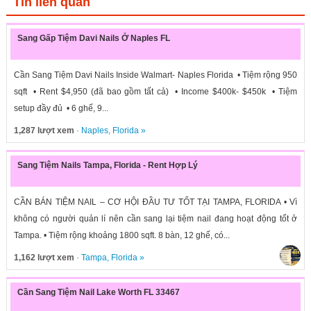
Tin liên quan
Sang Gấp Tiệm Davi Nails Ở Naples FL
Cần Sang Tiệm Davi Nails Inside Walmart- Naples Florida • Tiệm rộng 950
sqft • Rent $4,950 (đã bao gồm tất cả) • Income $400k- $450k • Tiệm
setup đầy đủ • 6 ghế, 9...
1,287 lượt xem
·
Naples
,
Florida
»
Sang Tiệm Nails Tampa, Florida - Rent Hợp Lý
CẦN BÁN TIỆM NAIL – CƠ HỘI ĐẦU TƯ TỐT TẠI TAMPA, FLORIDA • Vì
không có người quản lí nên cần sang lại tiệm nail đang hoạt động tốt ở
Tampa. • Tiệm rộng khoảng 1800 sqft. 8 bàn, 12 ghế, có...
1,162 lượt xem
·
Tampa
,
Florida
»
Cần Sang Tiệm Nail Lake Worth FL 33467