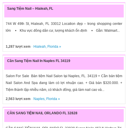
Sang Tiệm Nail – Hialeah, FL
744 W 49th St, Hialeah, FL 33012 Location đẹp – trong shopping center
lớn • Khu vực đông dân cư, lượng khách ổn định • Gần: Walmart...
1,287 lượt xem
·
Hialeah
,
Florida
»
Cần Sang Tiệm Nail In Naples FL 34119
Salon For Sale Bán tiệm Nail Salon tại Naples, FL. 34119 + Cần bán tiệm
Nail Salon And Spa đang làm có lợi nhuận cao. + Giá bán $320.000. +
Tiệm thành lập nhiều năm, có khách đông, giá làm nail cao và...
2,563 lượt xem
·
Naples
,
Florida
»
CẦN SANG TIỆM NAIL ORLANDO FL 32828