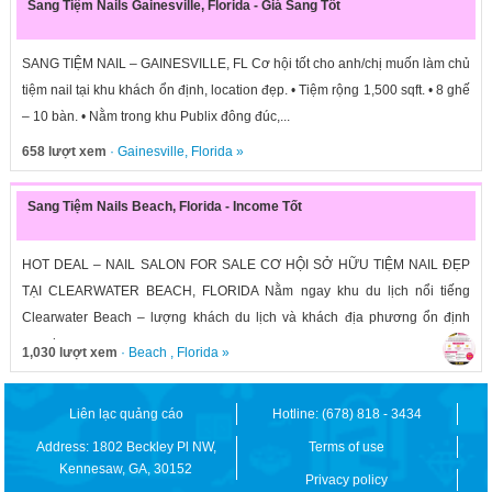
Sang Tiệm Nails Gainesville, Florida - Giá Sang Tốt
SANG TIỆM NAIL – GAINESVILLE, FL Cơ hội tốt cho anh/chị muốn làm chủ
tiệm nail tại khu khách ổn định, location đẹp. • Tiệm rộng 1,500 sqft. • 8 ghế
– 10 bàn. • Nằm trong khu Publix đông đúc,...
658 lượt xem
·
Gainesville
,
Florida
»
Sang Tiệm Nails Beach, Florida - Income Tốt
HOT DEAL – NAIL SALON FOR SALE CƠ HỘI SỞ HỮU TIỆM NAIL ĐẸP
TẠI CLEARWATER BEACH, FLORIDA Nằm ngay khu du lịch nổi tiếng
Clearwater Beach – lượng khách du lịch và khách địa phương ổn định
quanh...
1,030 lượt xem
·
Beach
,
Florida
»
Liên lạc quảng cáo
Hotline: (678) 818 - 3434
Address: 1802 Beckley Pl NW,
Terms of use
Kennesaw, GA, 30152
Privacy policy