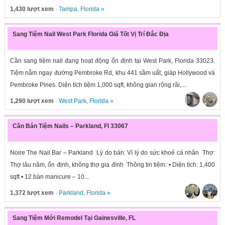
1,430 lượt xem
·
Tampa
,
Florida
»
Sang Tiệm Nail West Park Florida Giá Tốt Vị Trí Đắc Địa
Cần sang tiệm nail đang hoạt động ổn định tại West Park, Florida 33023.
Tiệm nằm ngay đường Pembroke Rd, khu 441 sầm uất, giáp Hollywood và
Pembroke Pines. Diện tích tiệm 1,000 sqft, không gian rộng rãi,...
1,290 lượt xem
·
West Park
,
Florida
»
Cần Bán Tiệm Nails – Parkland, Fl 33067
Noire The Nail Bar – Parkland Lý do bán: Vì lý do sức khoẻ cá nhân Thợ:
Thợ lâu năm, ổn định, không thợ gia đình Thông tin tiệm: • Diện tích: 1,400
sqft • 12 bàn manicure – 10...
1,372 lượt xem
·
Parkland
,
Florida
»
Sang Tiệm Mới Remodel Tại Gainesville, FL