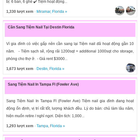
bị: 6 bàn, 6 ghế ✔️ Tiệm hoạt động...
1,330 lượt xem
·
Miramar
,
Florida
»
Cần Sang Tiệm Nail Tại Destin Florida
Vì gia đình có việc gấp nên cần sang lại Tiệm nail đã hoạt động gần 10
năm. - Tiệm sạch sẽ, rộng rãi 1200sqt + additional 1000sqt cho storage,
phòng cho thợ ở. - Giá rent $3000...
1,673 lượt xem
·
Destin
,
Florida
»
Sang Tiệm Nail In Tampa Fl (Fowler Ave)
Sang Tiệm Nail In Tampa Fl (Fowler Ave) Tiệm nail gia đình đang hoạt
động ổn định, vị trí rất tốt, lượng khách đều. Lý do bán: chủ làm lâu năm,
hiện muốn retire / nghỉ ngơi. Diện tích: 1,000...
1,293 lượt xem
·
Tampa
,
Florida
»