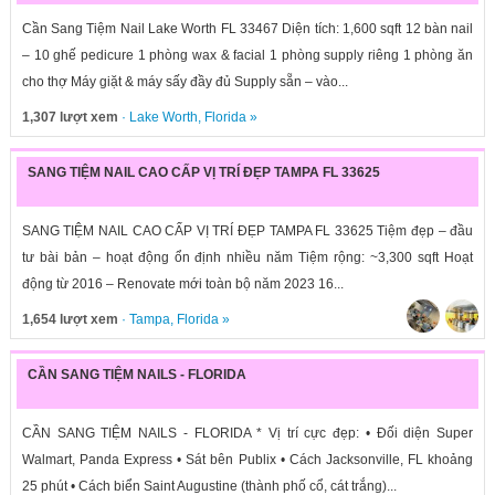
Cần Sang Tiệm Nail Lake Worth FL 33467 Diện tích: 1,600 sqft 12 bàn nail
– 10 ghế pedicure 1 phòng wax & facial 1 phòng supply riêng 1 phòng ăn
cho thợ Máy giặt & máy sấy đầy đủ Supply sẵn – vào...
1,307 lượt xem
·
Lake Worth
,
Florida
»
SANG TIỆM NAIL CAO CẤP VỊ TRÍ ĐẸP TAMPA FL 33625
SANG TIỆM NAIL CAO CẤP VỊ TRÍ ĐẸP TAMPA FL 33625 Tiệm đẹp – đầu
tư bài bản – hoạt động ổn định nhiều năm Tiệm rộng: ~3,300 sqft Hoạt
động từ 2016 – Renovate mới toàn bộ năm 2023 16...
1,654 lượt xem
·
Tampa
,
Florida
»
CẦN SANG TIỆM NAILS - FLORIDA
CẦN SANG TIỆM NAILS - FLORIDA * Vị trí cực đẹp: • Đối diện Super
Walmart, Panda Express • Sát bên Publix • Cách Jacksonville, FL khoảng
25 phút • Cách biển Saint Augustine (thành phố cổ, cát trắng)...