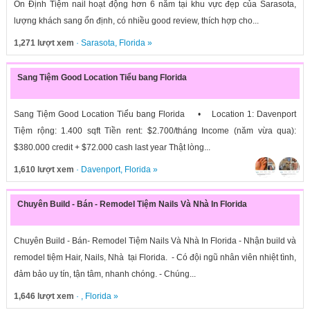
Ổn Định Tiệm nail hoạt động hơn 6 năm tại khu vực đẹp của Sarasota,
lượng khách sang ổn định, có nhiều good review, thích hợp cho...
1,271 lượt xem
·
Sarasota
,
Florida
»
Sang Tiệm Good Location Tiểu bang Florida
Sang Tiệm Good Location Tiểu bang Florida • Location 1: Davenport
Tiệm rộng: 1.400 sqft Tiền rent: $2.700/tháng Income (năm vừa qua):
$380.000 credit + $72.000 cash last year Thật lòng...
1,610 lượt xem
·
Davenport
,
Florida
»
Chuyên Build - Bán - Remodel Tiệm Nails Và Nhà In Florida
Chuyên Build - Bán- Remodel Tiệm Nails Và Nhà In Florida - Nhận build và
remodel tiệm Hair, Nails, Nhà tại Florida. - Có đội ngũ nhân viên nhiệt tình,
đảm bảo uy tín, tận tâm, nhanh chóng. - Chúng...
1,646 lượt xem
· ,
Florida
»