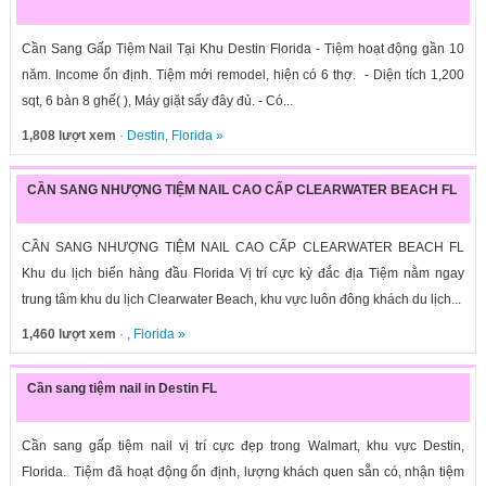
Cần Sang Gấp Tiệm Nail Tại Khu Destin Florida - Tiệm hoạt động gần 10
năm. Income ổn định. Tiệm mới remodel, hiện có 6 thợ. - Diện tích 1,200
sqt, 6 bàn 8 ghế( ), Máy giặt sấy đây đủ. - Có...
1,808 lượt xem
·
Destin
,
Florida
»
CẦN SANG NHƯỢNG TIỆM NAIL CAO CẤP CLEARWATER BEACH FL
CẦN SANG NHƯỢNG TIỆM NAIL CAO CẤP CLEARWATER BEACH FL
Khu du lịch biển hàng đầu Florida Vị trí cực kỳ đắc địa Tiệm nằm ngay
trung tâm khu du lịch Clearwater Beach, khu vực luôn đông khách du lịch...
1,460 lượt xem
· ,
Florida
»
Cần sang tiệm nail in Destin FL
Cần sang gấp tiệm nail vị trí cực đẹp trong Walmart, khu vực Destin,
Florida. Tiệm đã hoạt động ổn định, lượng khách quen sẵn có, nhận tiệm