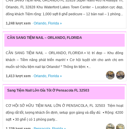
CẦN SANG TIỆM NAIL ORLANDO FL 32828 Super Nails 463 N Alafaya Trl,
Orlando, FL 32828 Khu Waterford Lakes Town Center – Location cực đẹp,
đông khách Tiệm rộng: 1,000 sqft 8 ghế pedicure – 12 bàn nail – 1 phòng...
1,248 lượt xem
·
Orlando
,
Florida
»
CẦN SANG TIỆM NAIL – ORLANDO, FLORIDA
CẦN SANG TIỆM NAIL – ORLANDO, FLORIDA • Vị trí đẹp – Khu đông
khách – Tiềm năng phát triển mạnh! • Cơ hội tuyệt vời cho anh chị em
muốn sở hữu tiệm nail tại Orlando! * Thông tin tiệm: •...
1,413 lượt xem
·
Orlando
,
Florida
»
Sang Tiệm Nail Lớn Gía Tốt Ở Pensacola FL 32503
CƠ HỘI SỞ HỮU TIỆM NAIL LỚN Ở PENSACOLA, FL 32503 Tiệm hoạt
động rất tốt, lượng khách ổn định, setup gọn gàng và đầy đủ: • Rộng: 4200
sqft • 30 ghế ( có 1 phòng party...
1,229 lượt xem
·
Pensacola
,
Florida
»