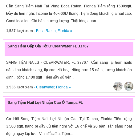
Cần Sang Tiệm Nail Tại Vùng Boca Raton, Florida Tiệm rộng 1500sqft.
Đầy đủ tiện nghi. Income từ 40k-60k/ tháng. Tiệm đông khách, giá nail cao.
Good location. Giá bán thương lượng. Thật lòng quan...
1,587 lượt xem
·
Boca Raton
,
Florida
»
Sang Tiệm Gấp Gía Tốt Ở Clearwater FL 33767
SANG TIỆM NAILS - CLEARWATER, FL 33767 Cần sang lại tiệm nails
nằm khu khách sang, tip cao, đã hoạt động hơn 15 năm, lượng khách ổn
định. Rộng 1,400 sqft Tiệm đầy đủ tiện...
1,536 lượt xem
·
Clearwater
,
Florida
»
Sang Tiệm Nail Lợi Nhuận Cao Ở Tampa FL
Cơ Hội Sang Tiệm Nail Lợi Nhuận Cao Tại Tampa, Florida Tiệm rộng
3.500 sqft, trang bị đầy đủ tiện nghi với 16 ghế và 20 bàn, sẵn sàng hoạt
động ngay lập tức. Vị trí đắc địa: Tiệm...