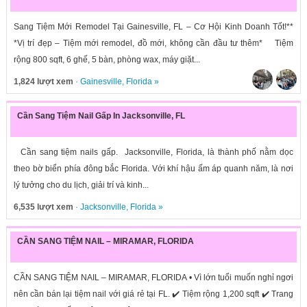
Sang Tiệm Mới Remodel Tại Gainesville, FL – Cơ Hội Kinh Doanh Tốt!**
*Vị trí đẹp – Tiệm mới remodel, đồ mới, không cần đầu tư thêm* Tiệm
rộng 800 sqft, 6 ghế, 5 bàn, phòng wax, máy giặt...
1,824 lượt xem
·
Gainesville
,
Florida
»
Cần Sang Tiệm Nail Gấp In Jacksonville, FL
Cần sang tiệm nails gấp. Jacksonville, Florida, là thành phố nằm dọc
theo bờ biển phía đông bắc Florida. Với khí hậu ấm áp quanh năm, là nơi
lý tưởng cho du lịch, giải trí và kinh...
6,535 lượt xem
·
Jacksonville
,
Florida
»
CẦN SANG TIỆM NAIL – MIRAMAR, FLORIDA
CẦN SANG TIỆM NAIL – MIRAMAR, FLORIDA • Vì lớn tuổi muốn nghỉ ngơi
nên cần bán lại tiệm nail với giá rẻ tại FL. ✔️ Tiệm rộng 1,200 sqft ✔️ Trang