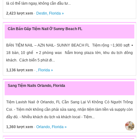
là có thể làm ngay, không cần đầu tư...
2,423 lượt xem
·
Destin
,
Florida
»
Cần Bán Gấp Tiệm Nail Ở Sunny Beach FL
BÁN TIỆM NAIL – AZN NAIL- SUNNY BEACH FL Tiệm rộng ~1,900 sqft •
18 bàn, 10 ghế • 2 phòng wax Nằm trong plaza lớn, khu du lịch đông
khách. Cách biển 5 phút đi...
1,136 lượt xem
· ,
Florida
»
Sang Tiệm Nails Orlando, Florida
Tiệm Lavish Nail ở Orlando, FL Cần Sang Lại Vì Không Có Người Trông
Coi. - Tiệm mới không cần phải sửa sang, nhận tiệm làm liền và supply còn
đầy đủ. - Nhiều khách du lịch và khách local - Tiệm...
1,360 lượt xem
·
Orlando
,
Florida
»