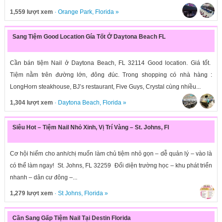
1,559 lượt xem
·
Orange Park
,
Florida
»
Sang Tiệm Good Location Gía Tốt Ở Daytona Beach FL
Cần bán tiệm Nail ở Daytona Beach, FL 32114 Good location. Giá tốt.
Tiệm nằm trên đường lớn, đông đúc. Trong shopping có nhà hàng :
LongHorn steakhouse, BJ’s restaurant, Five Guys, Crystal cùng nhiều...
1,304 lượt xem
·
Daytona Beach
,
Florida
»
Siêu Hot – Tiệm Nail Nhỏ Xinh, Vị Trí Vàng – St. Johns, Fl
Cơ hội hiếm cho anh/chị muốn làm chủ tiệm nhỏ gọn – dễ quản lý – vào là
có thể làm ngay! St. Johns, FL 32259 Đối diện trường học – khu phát triển
nhanh – dân cư đông –...
1,279 lượt xem
·
St Johns
,
Florida
»
Cần Sang Gấp Tiệm Nail Tại Destin Florida