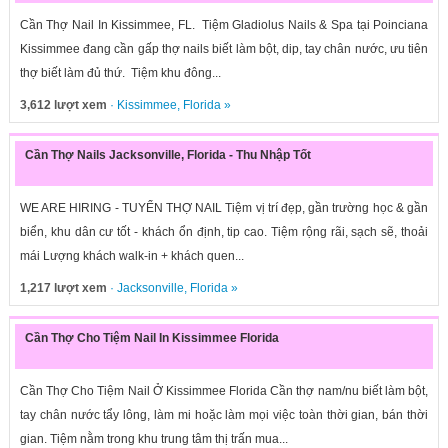
Cần Thợ Nail In Kissimmee, FL. Tiệm Gladiolus Nails & Spa tại Poinciana
Kissimmee đang cần gấp thợ nails biết làm bột, dip, tay chân nước, ưu tiên
thợ biết làm đủ thứ. Tiệm khu đông...
3,612 lượt xem
·
Kissimmee
,
Florida
»
Cần Thợ Nails Jacksonville, Florida - Thu Nhập Tốt
WE ARE HIRING - TUYỂN THỢ NAIL Tiệm vị trí đẹp, gần trường học & gần
biển, khu dân cư tốt - khách ổn định, tip cao. Tiệm rộng rãi, sạch sẽ, thoải
mái Lượng khách walk-in + khách quen...
1,217 lượt xem
·
Jacksonville
,
Florida
»
Cần Thợ Cho Tiệm Nail In Kissimmee Florida
Cần Thợ Cho Tiệm Nail Ở Kissimmee Florida Cần thợ nam/nu biết làm bột,
tay chân nước tẩy lông, làm mi hoặc làm mọi việc toàn thời gian, bán thời
gian. Tiệm nằm trong khu trung tâm thị trấn mua...