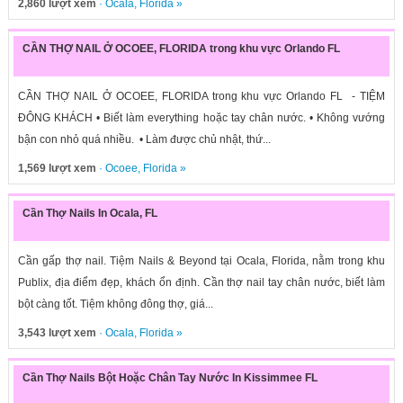
2,860 lượt xem
·
Ocala
,
Florida
»
CẦN THỢ NAIL Ở OCOEE, FLORIDA trong khu vực Orlando FL
CẦN THỢ NAIL Ở OCOEE, FLORIDA trong khu vực Orlando FL - TIỆM
ĐÔNG KHÁCH • Biết làm everything hoặc tay chân nước. • Không vướng
bận con nhỏ quá nhiều. • Làm được chủ nhật, thứ...
1,569 lượt xem
·
Ocoee
,
Florida
»
Cần Thợ Nails In Ocala, FL
Cần gấp thợ nail. Tiệm Nails & Beyond tại Ocala, Florida, nằm trong khu
Publix, địa điểm đẹp, khách ổn định. Cần thợ nail tay chân nước, biết làm
bột càng tốt. Tiệm không đông thợ, giá...
3,543 lượt xem
·
Ocala
,
Florida
»
Cần Thợ Nails Bột Hoặc Chân Tay Nước In Kissimmee FL