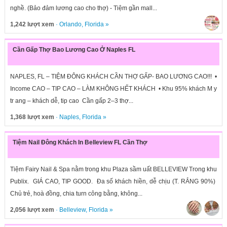
nghề. (Bảo đảm lương cao cho thợ) - Tiệm gần mall...
1,242 lượt xem
·
Orlando
,
Florida
»
Cần Gấp Thợ Bao Lương Cao Ở Naples FL
NAPLES, FL – TIỆM ĐÔNG KHÁCH CẦN THỢ GẤP- BAO LƯƠNG CAO!!! •
Income CAO – TIP CAO – LÀM KHÔNG HẾT KHÁCH • Khu 95% khách M y
tr ang – khách dễ, tip cao Cần gấp 2–3 thợ...
1,368 lượt xem
·
Naples
,
Florida
»
Tiệm Nail Đông Khách In Belleview FL Cần Thợ
Tiệm Fairy Nail & Spa nằm trong khu Plaza sầm uất BELLEVIEW Trong khu
Publix. GIÁ CAO, TIP GOOD. Đa số khách hiền, dễ chịu (T. RẮNG 90%)
Chủ trẻ, hoà đồng, chia turn công bằng, không...
2,056 lượt xem
·
Belleview
,
Florida
»