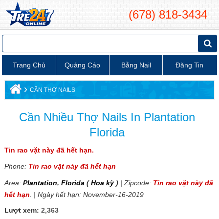
(678) 818-3434
Trang Chủ
Quảng Cáo
Bằng Nail
Đăng Tin
›
CẦN THỢ NAILS
Cần Nhiều Thợ Nails In Plantation
Florida
Tin rao vặt này đã hết hạn.
Phone:
Tin rao vặt này đã hết hạn
Area:
Plantation
,
Florida
(
Hoa kỳ
)
| Zipcode:
Tin rao vặt này đã
hết hạn
. | Ngày hết hạn: November-16-2019
Lượt xem:
2,363