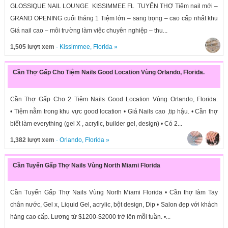
GLOSSIQUE NAIL LOUNGE KISSIMMEE FL TUYỂN THỢ Tiệm nail mới –
GRAND OPENING cuối tháng 1 Tiệm lớn – sang trọng – cao cấp nhất khu
Giá nail cao – môi trường làm việc chuyên nghiệp – thu...
1,505 lượt xem
·
Kissimmee
,
Florida
»
Cần Thợ Gấp Cho Tiệm Nails Good Location Vùng Orlando, Florida.
Cần Thợ Gấp Cho 2 Tiệm Nails Good Location Vùng Orlando, Florida.
• Tiệm nằm trong khu vực good location • Giá Nails cao ,tip hậu. • Cần thợ
biết làm everything (gel X , acrylic, builder gel, design) • Có 2...
1,382 lượt xem
·
Orlando
,
Florida
»
Cần Tuyển Gấp Thợ Nails Vùng North Miami Florida
Cần Tuyển Gấp Thợ Nails Vùng North Miami Florida • Cần thợ làm Tay
chân nước, Gel x, Liquid Gel, acrylic, bột design, Dip • Salon đẹp với khách
hàng cao cấp. Lương từ $1200-$2000 trở lên mỗi tuần. •...