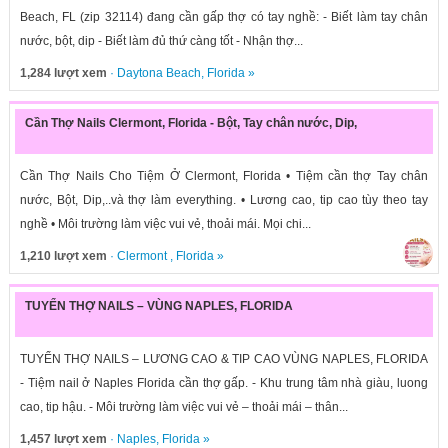
Beach, FL (zip 32114) đang cần gấp thợ có tay nghề: - Biết làm tay chân
nước, bột, dip - Biết làm đủ thứ càng tốt - Nhận thợ...
1,284 lượt xem
·
Daytona Beach
,
Florida
»
Cần Thợ Nails Clermont, Florida - Bột, Tay chân nước, Dip,
Cần Thợ Nails Cho Tiệm Ở Clermont, Florida • Tiệm cần thợ Tay chân
nước, Bột, Dip,..và thợ làm everything. • Lương cao, tip cao tùy theo tay
nghề • Môi trường làm việc vui vẻ, thoải mái. Mọi chi...
1,210 lượt xem
·
Clermont
,
Florida
»
TUYỂN THỢ NAILS – VÙNG NAPLES, FLORIDA
TUYỂN THỢ NAILS – LƯƠNG CAO & TIP CAO VÙNG NAPLES, FLORIDA
- Tiệm nail ở Naples Florida cần thợ gấp. - Khu trung tâm nhà giàu, luong
cao, tip hậu. - Môi trường làm việc vui vẻ – thoải mái – thân...
1,457 lượt xem
·
Naples
,
Florida
»