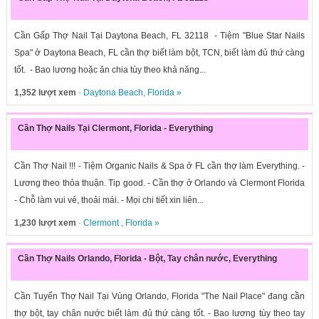
Cần Gấp Thợ Nail Tại Daytona Beach, FL 32118 - Tiệm "Blue Star Nails
Spa" ở Daytona Beach, FL cần thợ biết làm bột, TCN, biết làm đủ thứ càng
tốt. - Bao lương hoặc ăn chia tùy theo khả năng...
1,352 lượt xem
·
Daytona Beach
,
Florida
»
Cần Thợ Nails Tại Clermont, Florida - Everything
Cần Thợ Nail !!! - Tiệm Organic Nails & Spa ở FL cần thợ làm Everything. -
Lương theo thỏa thuận. Tip good. - Cần thợ ở Orlando và Clermont Florida
- Chỗ làm vui vẻ, thoải mái. - Mọi chi tiết xin liên...
1,230 lượt xem
·
Clermont
,
Florida
»
Cần Thợ Nails Orlando, Florida - Bột, Tay chân nước, Everything
Cần Tuyển Thợ Nail Tại Vùng Orlando, Florida "The Nail Place" đang cần
thợ bột, tay chân nước biết làm đủ thứ càng tốt. - Bao lương tùy theo tay