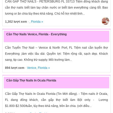
CẦN GẤP THỢ NAILS - PETERSBURG FL 33713 Tiệm đông khách đang
cần thợ nails biết làm tay chân nước or biết làm everything càng tốt. Bao
lương or ăn chia tùy theo khả năng. Chủ hỗ trợ nhiệt tình...
1,302 lượt xem
· ,
Florida
»
Cần Thợ Nails Venice, Florida - Everything
Cần Tuyển Thợ Nail – Venice & North Port, FL Tiệm nail cần tuyển thợ
Everything ,làm việc lâu dài. Quyền lợi: Tiệm rộng rãi, sạch đẹp. Khách
sang, tip cao. Không trừ supply. Môi trường làm...
894 lượt xem
·
Venice
,
Florida
»
Cần Gấp Thợ Nails In Ocala Florida
Cần Gấp Thợ Nails In Ocala Florida (Tin Mới đăng). - Tiệm nails ở Ocala,
FL đang đông khách, cần gấp thợ biết làm Bột only. - Lương
$1.800-$2.500/tuần, tùy theo khả năng, trên ăn chia. (với điều...