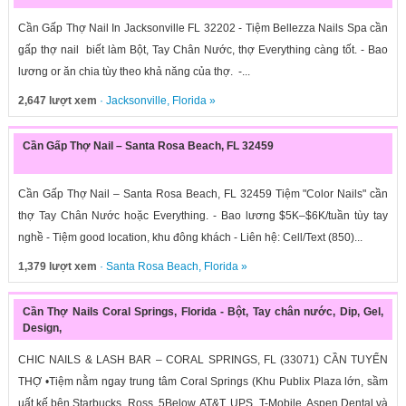
Cần Gấp Thợ Nail In Jacksonville FL 32202 - Tiệm Bellezza Nails Spa cần
gấp thợ nail biết làm Bột, Tay Chân Nước, thợ Everything càng tốt. - Bao
lương or ăn chia tùy theo khả năng của thợ. -...
2,647 lượt xem
·
Jacksonville
,
Florida
»
Cần Gấp Thợ Nail – Santa Rosa Beach, FL 32459
Cần Gấp Thợ Nail – Santa Rosa Beach, FL 32459 Tiệm "Color Nails" cần
thợ Tay Chân Nước hoặc Everything. - Bao lương $5K–$6K/tuần tùy tay
nghề - Tiệm good location, khu đông khách - Liên hệ: Cell/Text (850)...
1,379 lượt xem
·
Santa Rosa Beach
,
Florida
»
Cần Thợ Nails Coral Springs, Florida - Bột, Tay chân nước, Dip, Gel,
Design,
CHIC NAILS & LASH BAR – CORAL SPRINGS, FL (33071) CẦN TUYỂN
THỢ •Tiệm nằm ngay trung tâm Coral Springs (Khu Publix Plaza lớn, sầm
uất kế bên Starbucks, Ross, 5Below, AT&T, UPS, T-Mobile, Aspen Dental và