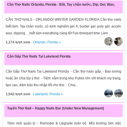
Cần Thợ Nails Orlando, Florida - Bột, Tay chân nước, Dip, Gel, Wax,
CẦN THỢ NAILS - ORLANDO/ WINTER GARDEN FLORIDA Cần thợ nails
biết làm: Tay chân nước, có kinh nghiệm gel X, buider gel, poly gel, acrylic
wax, dipping ... biết làm everything càng tốt Full-time/part time Làm...
1,174 lượt xem
·
Orlando
,
Florida
»
Cần Gấp Thợ Nails Tại Lakeland Florida
Cần Gấp Thợ Nails Tại Lakeland Florida - Cần thợ nails gấp. - Bao lương
hoặc ăn chia tùy ý thợ. - Tiệm nằm trong khu Publix lớn với khách my trang,
tips cao, đảm bảo thu nhập tốt cho thợ. - Chia...
1,542 lượt xem
·
Lakeland
,
Florida
»
Tuyển Thợ Nail – Happy Nails Bar (Under New Management)
Tiệm mới quản lý – Remodel & Upgrade toàn bộ Môi trường làm việc