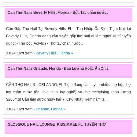
Cần Thợ Nails Beverly Hills, Florida - Bột, Tay chân nước,
Cần Gấp Thợ Nail Tại Beverly Hills, FL – Thu Nhập Ổn Định Tiệm Nail tại
Beverly Hills, Florida đang cần tuyển gấp thợ nail đi làm ngay. Vị trí tuyển
dụng: - Thợ bột (Acrylic) - Thợ tay chân nước...
1,024 lượt xem
·
Beverly Hills
,
Florida
»
Cần Thợ Nails Orlando, Florida - Bao Lương Hoặc Ăn Chia
CẦN THỢ NAILS - ORLANDO, FL Tiệm đang cần tuyển nhiều thợ bột, thợ
tay chân nước (ăn chia theo tay nghề) và thợ everything (bao lương
$200/ng) Cần làm được ngày thứ 7, Chủ Nhật. Tiệm nằm tại...
1,022 lượt xem
·
Orlando
,
Florida
»
GLOSSIQUE NAIL LOUNGE KISSIMMEE FL TUYỂN THỢ