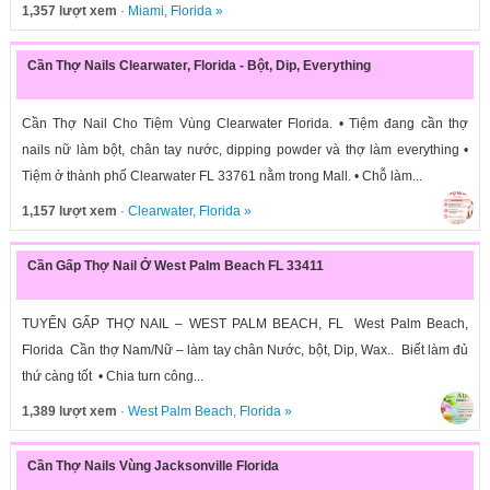
1,357 lượt xem
·
Miami
,
Florida
»
Cần Thợ Nails Clearwater, Florida - Bột, Dip, Everything
Cần Thợ Nail Cho Tiệm Vùng Clearwater Florida. • Tiệm đang cần thợ
nails nữ làm bột, chân tay nước, dipping powder và thợ làm everything •
Tiệm ở thành phố Clearwater FL 33761 nằm trong Mall. • Chỗ làm...
1,157 lượt xem
·
Clearwater
,
Florida
»
Cần Gấp Thợ Nail Ở West Palm Beach FL 33411
TUYỂN GẤP THỢ NAIL – WEST PALM BEACH, FL West Palm Beach,
Florida Cần thợ Nam/Nữ – làm tay chân Nước, bột, Dip, Wax.. Biết làm đủ
thứ càng tốt • Chia turn công...
1,389 lượt xem
·
West Palm Beach
,
Florida
»
Cần Thợ Nails Vùng Jacksonville Florida