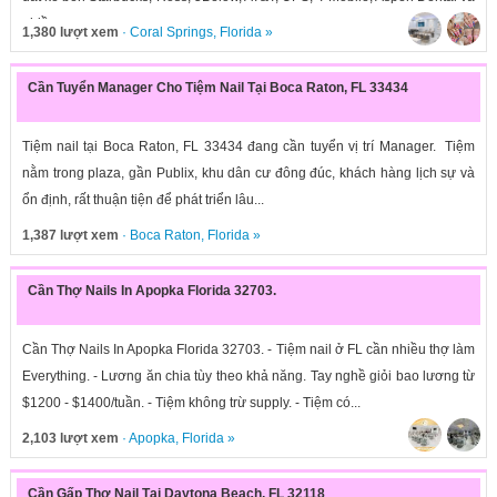
nhiều...
1,380 lượt xem
·
Coral Springs
,
Florida
»
Cần Tuyển Manager Cho Tiệm Nail Tại Boca Raton, FL 33434
Tiệm nail tại Boca Raton, FL 33434 đang cần tuyển vị trí Manager. Tiệm
nằm trong plaza, gần Publix, khu dân cư đông đúc, khách hàng lịch sự và
ổn định, rất thuận tiện để phát triển lâu...
1,387 lượt xem
·
Boca Raton
,
Florida
»
Cần Thợ Nails In Apopka Florida 32703.
Cần Thợ Nails In Apopka Florida 32703. - Tiệm nail ở FL cần nhiều thợ làm
Everything. - Lương ăn chia tùy theo khả năng. Tay nghề giỏi bao lương từ
$1200 - $1400/tuần. - Tiệm không trừ supply. - Tiệm có...
2,103 lượt xem
·
Apopka
,
Florida
»
Cần Gấp Thợ Nail Tại Daytona Beach, FL 32118