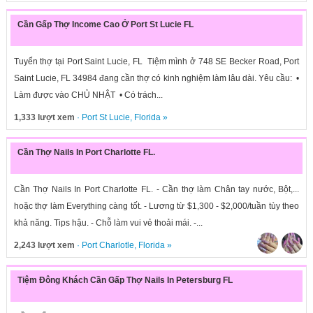
Cần Gấp Thợ Income Cao Ở Port St Lucie FL
Tuyển thợ tại Port Saint Lucie, FL Tiệm mình ở 748 SE Becker Road, Port
Saint Lucie, FL 34984 đang cần thợ có kinh nghiệm làm lâu dài. Yêu cầu: •
Làm được vào CHỦ NHẬT • Có trách...
1,333 lượt xem
·
Port St Lucie
,
Florida
»
Cần Thợ Nails In Port Charlotte FL.
Cần Thợ Nails In Port Charlotte FL. - Cần thợ làm Chân tay nước, Bột,...
hoặc thợ làm Everything càng tốt. - Lương từ $1,300 - $2,000/tuần tùy theo
khả năng. Tips hậu. - Chỗ làm vui vẻ thoải mái. -...
2,243 lượt xem
·
Port Charlotle
,
Florida
»
Tiệm Đông Khách Cần Gấp Thợ Nails In Petersburg FL