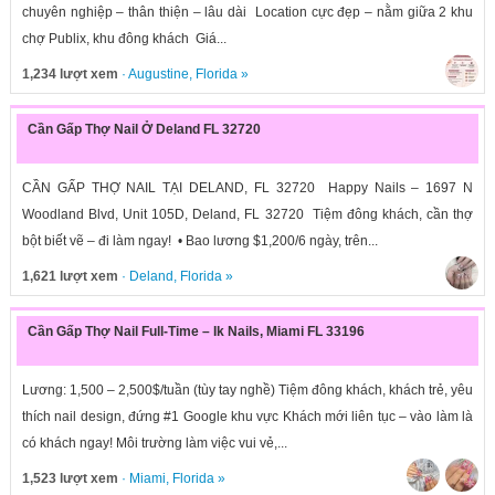
chuyên nghiệp – thân thiện – lâu dài Location cực đẹp – nằm giữa 2 khu
chợ Publix, khu đông khách Giá...
1,234 lượt xem
·
Augustine
,
Florida
»
Cần Gấp Thợ Nail Ở Deland FL 32720
CẦN GẤP THỢ NAIL TẠI DELAND, FL 32720 Happy Nails – 1697 N
Woodland Blvd, Unit 105D, Deland, FL 32720 Tiệm đông khách, cần thợ
bột biết vẽ – đi làm ngay! • Bao lương $1,200/6 ngày, trên...
1,621 lượt xem
·
Deland
,
Florida
»
Cần Gấp Thợ Nail Full-Time – Ik Nails, Miami FL 33196
Lương: 1,500 – 2,500$/tuần (tùy tay nghề) Tiệm đông khách, khách trẻ, yêu
thích nail design, đứng #1 Google khu vực Khách mới liên tục – vào làm là
có khách ngay! Môi trường làm việc vui vẻ,...
1,523 lượt xem
·
Miami
,
Florida
»