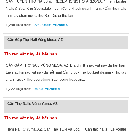
CẦN TUYỂN THỢ NAILS & RECEPTIONIST Ở ARIZONA. * Tiệm Luster
Nails & Spa Khu Scottsdale – tiệm đông khách quanh năm. • Cần thợ nails
làm Tay chân nước, thợ Bột, Dip or thợ làm...
1,280 lượt xem
·
Scottsdale
,
Arizona
»
Cần Gấp Thợ Nail Vùng Mesa, AZ
Tin rao vặt này đã hết hạn
CẦN GẤP THỢ NAIL VÙNG MESA, AZ Địa chỉ: [tin rao vặt này đã hết hạn]
Liên lạc:[tin rao vặt này đã hết hạn] Cần thợ: • Thợ bột biết design • Thợ tay
chân nước • Thợ everything Bao lương hoặc ăn...
1,722 lượt xem
·
Mesa
,
Arizona
»
Cần Thợ Nails Vùng Yuma, AZ.
Tin rao vặt này đã hết hạn
Tiệm Nail Ở Yuma, AZ. Cần Thợ TCN Và Bột. Cần thợ nails Le Vogue