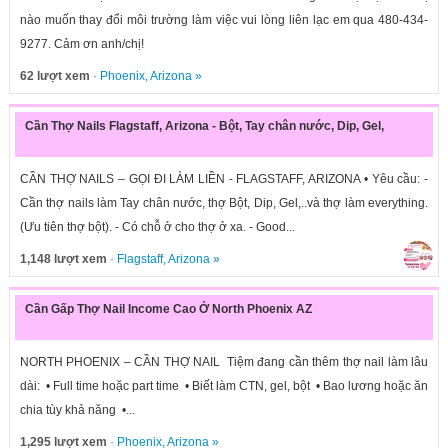
nào muốn thay đổi môi trường làm việc vui lòng liên lạc em qua 480-434-
9277. Cảm ơn anh/chị!
62 lượt xem
·
Phoenix
,
Arizona
»
Cần Thợ Nails Flagstaff, Arizona - Bột, Tay chân nước, Dip, Gel,
CẦN THỢ NAILS – GỌI ĐI LÀM LIỀN - FLAGSTAFF, ARIZONA • Yêu cầu: -
Cần thợ nails làm Tay chân nước, thợ Bột, Dip, Gel,..và thợ làm everything.
(Ưu tiên thợ bột). - Có chỗ ở cho thợ ở xa. - Good...
1,148 lượt xem
·
Flagstaff
,
Arizona
»
Cần Gấp Thợ Nail Income Cao Ở North Phoenix AZ
NORTH PHOENIX – CẦN THỢ NAIL Tiệm đang cần thêm thợ nail làm lâu
dài: • Full time hoặc part time • Biết làm CTN, gel, bột • Bao lương hoặc ăn
chia tùy khả năng •...
1,295 lượt xem
·
Phoenix
,
Arizona
»