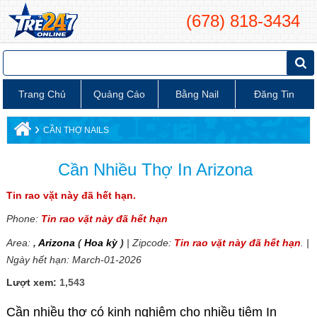
(678) 818-3434
Trang Chủ
Quảng Cáo
Bằng Nail
Đăng Tin
›
CẦN THỢ NAILS
Cần Nhiều Thợ In Arizona
Tin rao vặt này đã hết hạn.
Phone:
Tin rao vặt này đã hết hạn
Area:
,
Arizona
(
Hoa kỳ
)
| Zipcode:
Tin rao vặt này đã hết hạn
. |
Ngày hết hạn: March-01-2026
Lượt xem:
1,543
Cần nhiều thợ có kinh nghiệm cho nhiều tiệm In