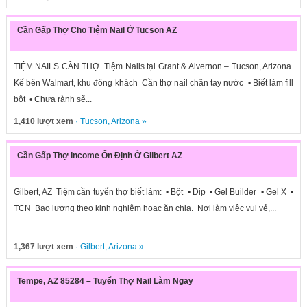
Cần Gấp Thợ Cho Tiệm Nail Ở Tucson AZ
TIỆM NAILS CẦN THỢ Tiệm Nails tại Grant & Alvernon – Tucson, Arizona
Kế bên Walmart, khu đông khách Cần thợ nail chân tay nước • Biết làm fill
bột • Chưa rành sẽ...
1,410 lượt xem
·
Tucson
,
Arizona
»
Cần Gấp Thợ Income Ổn Định Ở Gilbert AZ
Gilbert, AZ Tiệm cần tuyển thợ biết làm: • Bột • Dip • Gel Builder • Gel X •
TCN Bao lương theo kinh nghiệm hoac ăn chia. Nơi làm việc vui vẻ,...
1,367 lượt xem
·
Gilbert
,
Arizona
»
Tempe, AZ 85284 – Tuyển Thợ Nail Làm Ngay