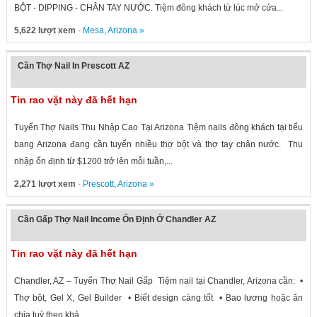
BỘT - DIPPING - CHÂN TAY NƯỚC. Tiệm đông khách từ lúc mở cửa...
5,622 lượt xem
·
Mesa
,
Arizona
»
Cần Thợ Nail In Prescott AZ
Tin rao vặt này đã hết hạn
Tuyển Thợ Nails Thu Nhập Cao Tại Arizona Tiệm nails đông khách tại tiểu
bang Arizona đang cần tuyển nhiều thợ bột và thợ tay chân nước. Thu
nhập ổn định từ $1200 trở lên mỗi tuần,...
2,271 lượt xem
·
Prescott
,
Arizona
»
Cần Gấp Thợ Nail Income Ổn Định Ở Chandler AZ
Tin rao vặt này đã hết hạn
Chandler, AZ – Tuyển Thợ Nail Gấp Tiệm nail tại Chandler, Arizona cần: •
Thợ bột, Gel X, Gel Builder • Biết design càng tốt • Bao lương hoặc ăn
chia tuỳ theo khả...