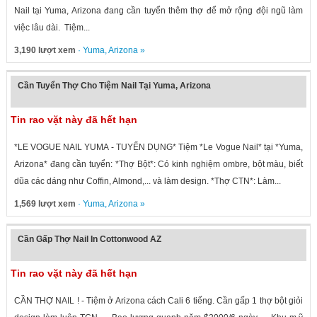
Nail tại Yuma, Arizona đang cần tuyển thêm thợ để mở rộng đội ngũ làm
việc lâu dài. Tiệm...
3,190 lượt xem
·
Yuma
,
Arizona
»
Cần Tuyển Thợ Cho Tiệm Nail Tại Yuma, Arizona
Tin rao vặt này đã hết hạn
*LE VOGUE NAIL YUMA - TUYỂN DỤNG* Tiệm *Le Vogue Nail* tại *Yuma,
Arizona* đang cần tuyển: *Thợ Bột*: Có kinh nghiệm ombre, bột màu, biết
dũa các dáng như Coffin, Almond,... và làm design. *Thợ CTN*: Làm...
1,569 lượt xem
·
Yuma
,
Arizona
»
Cần Gấp Thợ Nail In Cottonwood AZ
Tin rao vặt này đã hết hạn
CẦN THỢ NAIL ! - Tiệm ở Arizona cách Cali 6 tiếng. Cần gấp 1 thợ bột giỏi