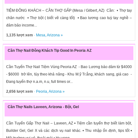
TIỆM ĐÔNG KHÁCH – CẦN THỢ GẤP (Mesa / Gilbert, AZ) Cần: • Thợ tay
chân nước • Thợ bột ( biết vẽ càng tốt) • Bao lương cao tuỳ tay nghề –
đảm bảo income...
1,135 lượt xem
·
Mesa
,
Arizona
»
Cần Thợ Nail Đông Khách Tip Good In Peoria AZ
Cần Tuyển Thợ Nail Tiệm Vùng Peoria AZ - Bao Lương bảo đảm từ $4000
- $6000 trở lên, tùy theo khả năng - Khu M.ỹ Tr.ắng, khách sang, giá cao -
Đang tuyển thợ n.a.m, n.u, full times or...
2,656 lượt xem
·
Peoria
,
Arizona
»
Cần Thợ Nails Laveen, Arizona - Bột, Gel
Cần Tuyển Gấp Thợ Nail – Laveen, AZ • Tiệm cần tuyển thợ biết làm bột,
Builder Gel, Gel X và các dịch vụ nail khác. • Thu nhập ổn định, tips tốt •