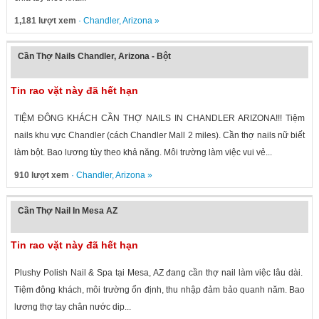
1,181 lượt xem
·
Chandler
,
Arizona
»
Cần Thợ Nails Chandler, Arizona - Bột
Tin rao vặt này đã hết hạn
TIỆM ĐÔNG KHÁCH CẦN THỢ NAILS IN CHANDLER ARIZONA!!! Tiệm
nails khu vực Chandler (cách Chandler Mall 2 miles). Cần thợ nails nữ biết
làm bột. Bao lương tùy theo khả năng. Môi trường làm việc vui vẻ...
910 lượt xem
·
Chandler
,
Arizona
»
Cần Thợ Nail In Mesa AZ
Tin rao vặt này đã hết hạn
Plushy Polish Nail & Spa tại Mesa, AZ đang cần thợ nail làm việc lâu dài.
Tiệm đông khách, môi trường ổn định, thu nhập đảm bảo quanh năm. Bao
lương thợ tay chân nước dip...