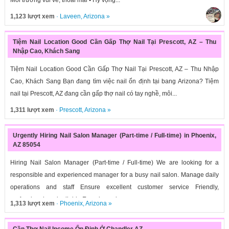
Môi trường vui vẻ, thoải mái • Hy vọng...
1,123 lượt xem
·
Laveen
,
Arizona
»
Tiệm Nail Location Good Cần Gấp Thợ Nail Tại Prescott, AZ – Thu
Nhập Cao, Khách Sang
Tiệm Nail Location Good Cần Gấp Thợ Nail Tại Prescott, AZ – Thu Nhập
Cao, Khách Sang Bạn đang tìm việc nail ổn định tại bang Arizona? Tiệm
nail tại Prescott, AZ đang cần gấp thợ nail có tay nghề, môi...
1,311 lượt xem
·
Prescott
,
Arizona
»
Urgently Hiring Nail Salon Manager (Part-time / Full-time) in Phoenix,
AZ 85054
Hiring Nail Salon Manager (Part-time / Full-time) We are looking for a
responsible and experienced manager for a busy nail salon. Manage daily
operations and staff Ensure excellent customer service Friendly,
professional, and reliable Experience in...
1,313 lượt xem
·
Phoenix
,
Arizona
»