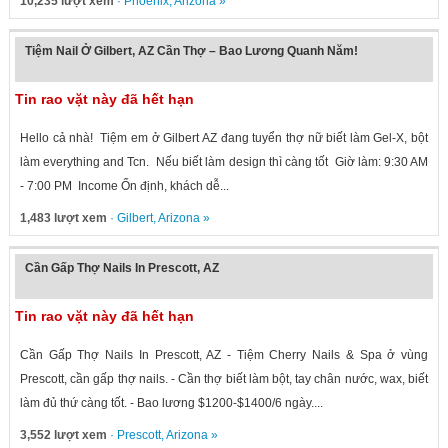
10,235 lượt xem
·
Phoenix
,
Arizona
»
Tiệm Nail Ở Gilbert, AZ Cần Thợ – Bao Lương Quanh Năm!
Tin rao vặt này đã hết hạn
Hello cả nhà! Tiệm em ở Gilbert AZ đang tuyển thợ nữ biết làm Gel-X, bột
làm everything and Tcn. Nếu biết làm design thì càng tốt Giờ làm: 9:30 AM
- 7:00 PM Income Ổn định, khách dễ...
1,483 lượt xem
·
Gilbert
,
Arizona
»
Cần Gấp Thợ Nails In Prescott, AZ
Tin rao vặt này đã hết hạn
Cần Gấp Thợ Nails In Prescott, AZ - Tiệm Cherry Nails & Spa ở vùng
Prescott, cần gấp thợ nails. - Cần thợ biết làm bột, tay chân nước, wax, biết
làm đủ thứ càng tốt. - Bao lương $1200-$1400/6 ngày....
3,552 lượt xem
·
Prescott
,
Arizona
»