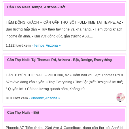
Cần Thợ Nails Tempe, Arizona - Bột
TIỆM ĐÔNG KHÁCH – CẦN GẤP THỢ BỘT FULL-TIME TẠI TEMPE, AZ •
Bao lương hấp dẫn – Tùy theo tay nghề và khả năng. • Tiệm đông khách,
income ổn định. • Khu vực đông đúc, gần trường ASU,...
1,122 lượt xem
·
Tempe
,
Arizona
»
Cần Thợ Nails Tại Thomas Rd, Arizona - Bột, Design, Everything
CẦN TUYỂN THỢ NAIL – PHOENIX, AZ • Tiệm nail khu vực Thomas Rd &
67th Ave đang cần tuyển: • Thợ Everything • Thợ Bột (biết Design là lợi thế)
* Quyền lợi: • Có bao lương quanh năm, Không trừ...
810 lượt xem
·
Phoenix
,
Arizona
»
Cần Thợ Nails - Bột
Phoenix AZ Tiệm ở khu 23rd Ave & Camelback đang cần thợ bột Anh/chị