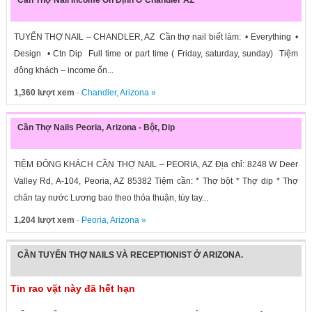
Cần Thợ Nail Income Ổn Định Ở Chandler AZ
TUYỂN THỢ NAIL – CHANDLER, AZ Cần thợ nail biết làm: • Everything •
Design • Ctn Dip Full time or part time ( Friday, saturday, sunday) Tiệm
đông khách – income ổn...
1,360 lượt xem
·
Chandler
,
Arizona
»
Cần Thợ Nails Peoria, Arizona - Bột, Dip
TIỆM ĐÔNG KHÁCH CẦN THỢ NAIL – PEORIA, AZ Địa chỉ: 8248 W Deer
Valley Rd, A-104, Peoria, AZ 85382 Tiệm cần: * Thợ bột * Thợ dip * Thợ
chân tay nước Lương bao theo thỏa thuận, tùy tay...
1,204 lượt xem
·
Peoria
,
Arizona
»
CẦN TUYỂN THỢ NAILS VÀ RECEPTIONIST Ở ARIZONA.
Tin rao vặt này đã hết hạn