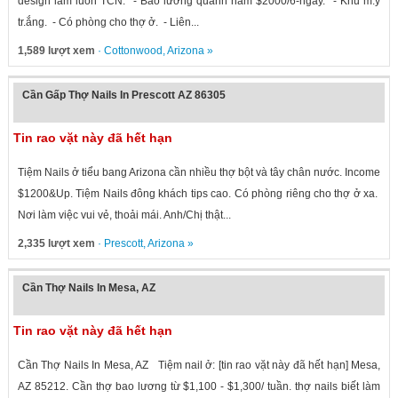
design làm luôn TCN. - Bao lương quanh năm $2000/6-ngày. - Khu m.ỹ
tr.ắng. - Có phòng cho thợ ở. - Liên...
1,589 lượt xem
·
Cottonwood
,
Arizona
»
Cần Gấp Thợ Nails In Prescott AZ 86305
Tin rao vặt này đã hết hạn
Tiệm Nails ở tiểu bang Arizona cần nhiều thợ bột và tây chân nước. Income
$1200&Up. Tiệm Nails đông khách tips cao. Có phòng riêng cho thợ ở xa.
Nơi làm việc vui vẻ, thoải mái. Anh/Chị thật...
2,335 lượt xem
·
Prescott
,
Arizona
»
Cần Thợ Nails In Mesa, AZ
Tin rao vặt này đã hết hạn
Cần Thợ Nails In Mesa, AZ Tiệm nail ở: [tin rao vặt này đã hết hạn] Mesa,
AZ 85212. Cần thợ bao lương từ $1,100 - $1,300/ tuần. thợ nails biết làm