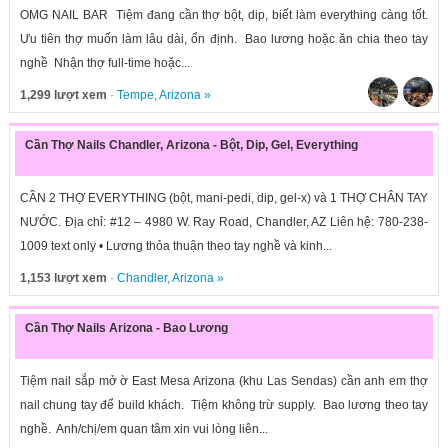
OMG NAIL BAR Tiệm đang cần thợ bột, dip, biết làm everything càng tốt.
Ưu tiên thợ muốn làm lâu dài, ổn định. Bao lương hoặc ăn chia theo tay
nghề Nhận thợ full-time hoặc...
1,299 lượt xem
·
Tempe
,
Arizona
»
Cần Thợ Nails Chandler, Arizona - Bột, Dip, Gel, Everything
CẦN 2 THỢ EVERYTHING (bột, mani-pedi, dip, gel-x) và 1 THỢ CHÂN TAY
NƯỚC. Địa chỉ: #12 – 4980 W. Ray Road, Chandler, AZ Liên hệ: 780-238-
1009 text only • Lương thỏa thuận theo tay nghề và kinh...
1,153 lượt xem
·
Chandler
,
Arizona
»
Cần Thợ Nails Arizona - Bao Lương
Tiệm nail sắp mở ờ East Mesa Arizona (khu Las Sendas) cần anh em thợ
nail chung tay để build khách. Tiệm không trừ supply. Bao lương theo tay
nghề. Anh/chị/em quan tâm xin vui lòng liên...