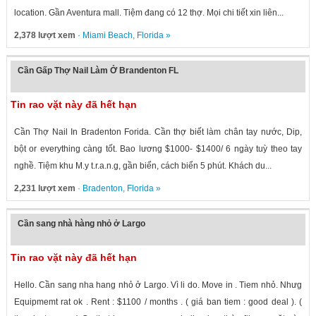
location. Gần Aventura mall. Tiệm đang có 12 thợ. Mọi chi tiết xin liên...
2,378 lượt xem
·
Miami Beach
,
Florida
»
Cần Gấp Thợ Nail Làm Ở Brandenton FL
Tin rao vặt này đã hết hạn
Cần Thợ Nail In Bradenton Forida. Cần thợ biết làm chân tay nước, Dip,
bột or everything càng tốt. Bao lương $1000- $1400/ 6 ngày tuỳ theo tay
nghề. Tiệm khu M.y t.r.a.n.g, gần biển, cách biển 5 phút. Khách du...
2,231 lượt xem
·
Bradenton
,
Florida
»
Cần sang nhà hàng nhỏ ở Largo
Tin rao vặt này đã hết hạn
Hello. Cần sang nha hang nhỏ ở Largo. Vì li do. Move in . Tiem nhỏ. Nhưg
Equipmemt rat ok . Rent : $1100 / months . ( giá ban tiem : good deal ). (