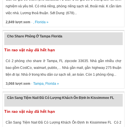
nghiệm và yêu trẻ. Có nhà riêng, phòng riêng sạch sẽ, thoải mái. K cần làm
việc nhà. Lương thoả thuận. Sđt Dung: (678)...
2,849 lượt xem
· ,
Florida
»
Cho Share Phòng Ở Tampa Florida
Tin rao vặt này đã hết hạn
Có 2 phòng cho share ở Tampa, FL zipcode 33635. Nhà gần nhiều chợ
bao gồm CostCo, walmart, publix,… Nhà gần mall, gần highway 275 thuận
tiện đi lại. Nhà ở trong khu dân cư sạch sẽ, an toàn. Còn 1 phòng rộng...
3,068 lượt xem
·
Tampa
,
Florida
»
Cần Sang Tiệm Nail Đã Có Lượng Khách Ổn Định In Kissimmee FL
Tin rao vặt này đã hết hạn
Cần Sang Tiệm Nail Đã Có Lượng Khách Ổn Định In Kissimmee FL Có 2