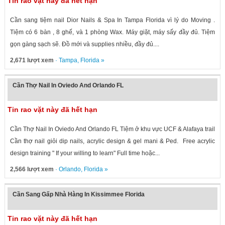
Tin rao vặt này đã hết hạn
Cần sang tiệm nail Dior Nails & Spa In Tampa Florida vì lý do Moving .
Tiệm có 6 bàn , 8 ghế, và 1 phòng Wax. Máy giặt, máy sấy đầy đủ. Tiệm
gọn gàng sạch sẽ. Đồ mới và supplies nhiều, đầy đủ....
2,671 lượt xem
·
Tampa
,
Florida
»
Cần Thợ Nail In Oviedo And Orlando FL
Tin rao vặt này đã hết hạn
Cần Thợ Nail In Oviedo And Orlando FL Tiệm ở khu vực UCF & Alafaya trail
Cần thợ nail giỏi dip nails, acrylic design & gel mani & Ped. Free acrylic
design training " If your willing to learn" Full time hoặc...
2,566 lượt xem
·
Orlando
,
Florida
»
Cần Sang Gấp Nhà Hàng In Kissimmee Florida
Tin rao vặt này đã hết hạn