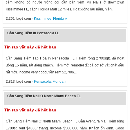
tiệm không có người trông coi cần bán tiệm Mii Nails ở downtown
Kissimmee FL, cách Florida Mall 12 miles. Hoạt động lâu năm, hiện...
2,201 lượt xem
·
Kissimmee
,
Florida
»
Cần Sang Tiệm In Pensacola FL
Tin rao vặt này đã hết hạn
Cần Sang Tiệm Tạp Hóa In Pensacola FL!!! Tiệm rộng 2700sqft, đã hoạt
động 15 năm, rất đông khách. Tiệm mới remodel tất cả cơ sở vật chất đều
rất mới. Income very good, tiền rent $2,700/...
2,813 lượt xem
·
Pensacola
,
Florida
»
Cần Sang Tiệm Nail Ở North Miami Beach FL
Tin rao vặt này đã hết hạn
Cần Sang Tiệm Nail Ở North Miami Beach FL Gần Aventura Mall Tiệm rộng
1700st, rent $4800/ tháng. Income $500,000 năm. Khách ổn định. Good