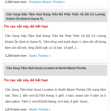
2,394 lượt xem
·
Pompano Beach
,
Florida
»
Cần Sang Gấp Tiệm Nail Đang Trên Đà Phát Triển Và Đã Có Lượng
Khách Ổn Định In Davie FL
Tin rao vặt này đã hết hạn
Cần Sang Gấp Tiệm Nail Đang Trên Đà Phát Triển Và Đã Có Lượng
Khách Ổn Định In Davie FL Tiệm rộng mới build được 1 năm nên đồ trong
tiệm còn rất mới, rộng 2000 sqft, có 15 bàn, 14 ghế, 1...
2,256 lượt xem
·
Davie
,
Florida
»
Cần Sang Tiệm Nail Good Location In North Miami Florida
Tin rao vặt này đã hết hạn
Cần Sang Tiệm Nail Good Location In North Miami Florida Cần sang tiệm
nail. Tiệm 1: tiền rent $1700/ tháng, 5 ghế, 4 bàn, lease còn 4 năm và 5
năm option. Tiệm 2: rent $3200/ tháng, có 6 bàn, 6 ghế. Good...
1,674 lượt xem
·
Miami
,
Florida
»