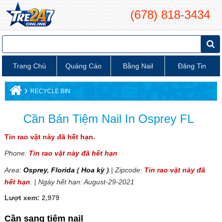
(678) 818-3434
Trang Chủ
Quảng Cáo
Bằng Nail
Đăng Tin
›
RECYCLE BIN
Cần Bán Tiệm Nail In Osprey FL
Tin rao vặt này đã hết hạn.
Phone:
Tin rao vặt này đã hết hạn
Area:
Osprey
,
Florida
(
Hoa kỳ
)
| Zipcode:
Tin rao vặt này đã
hết hạn
. | Ngày hết hạn: August-29-2021
Lượt xem:
2,979
Cần sang tiệm nail