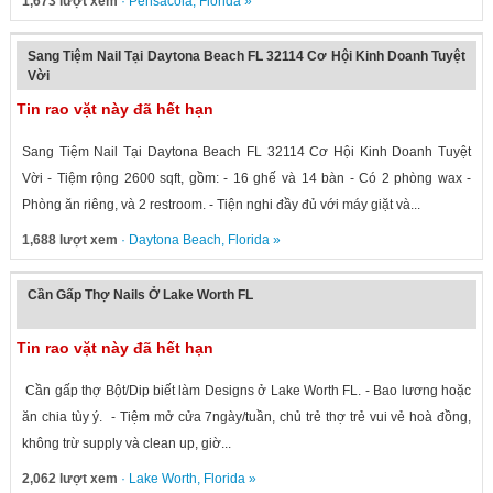
1,673 lượt xem
·
Pensacola
,
Florida
»
Sang Tiệm Nail Tại Daytona Beach FL 32114 Cơ Hội Kinh Doanh Tuyệt
Vời
Tin rao vặt này đã hết hạn
Sang Tiệm Nail Tại Daytona Beach FL 32114 Cơ Hội Kinh Doanh Tuyệt
Vời - Tiệm rộng 2600 sqft, gồm: - 16 ghế và 14 bàn - Có 2 phòng wax -
Phòng ăn riêng, và 2 restroom. - Tiện nghi đầy đủ với máy giặt và...
1,688 lượt xem
·
Daytona Beach
,
Florida
»
Cần Gấp Thợ Nails Ở Lake Worth FL
Tin rao vặt này đã hết hạn
Cần gấp thợ Bột/Dip biết làm Designs ở Lake Worth FL. - Bao lương hoặc
ăn chia tùy ý. - Tiệm mở cửa 7ngày/tuần, chủ trẻ thợ trẻ vui vẻ hoà đồng,
không trừ supply và clean up, giờ...
2,062 lượt xem
·
Lake Worth
,
Florida
»