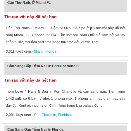
Cần Thợ Nails Ở Miami FL
Tin rao vặt này đã hết hạn
Cần Thợ Nails Ở Miami FL Tiệm ND Nails & Spa ở [tin rao vặt này đã hết
hạn] Miami, FL, zipcode: 33174. Cần thợ nail nam / nữ biết làm bột và tay
chân nước, thợ làm part time hoặc full time đều được, Thợ...
3,611 lượt xem
·
Miami
,
Florida
»
Cần Sang Gấp Tiệm Nail In Port Charlotte FL
Tin rao vặt này đã hết hạn
Tiệm Love 4 Nails & Spa In Port Charlotte FL cần sang gấp. Tiệm rộng
1442 sqft, có 6 bàn, 7 ghế, 1 phòng wax, 1 phòng ăn, máy giặt, máy sấy
đầy đủ. Rent rẻ, income ổn định. Tiệm trong khu palaza đông...
2,091 lượt xem
·
Port Charlotle
,
Florida
»
Cần Sang Gấp Tiệm Nail In Florida.