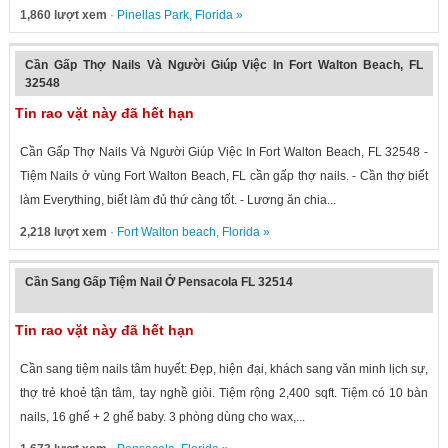
1,860 lượt xem
·
Pinellas Park
,
Florida
»
Cần Gấp Thợ Nails Và Người Giúp Việc In Fort Walton Beach, FL
32548
Tin rao vặt này đã hết hạn
Cần Gấp Thợ Nails Và Người Giúp Việc In Fort Walton Beach, FL 32548 -
Tiệm Nails ở vùng Fort Walton Beach, FL cần gấp thợ nails. - Cần thợ biết
làm Everything, biết làm đủ thứ càng tốt. - Lương ăn chia...
2,218 lượt xem
·
Fort Walton beach
,
Florida
»
Cần Sang Gấp Tiệm Nail Ở Pensacola FL 32514
Tin rao vặt này đã hết hạn
Cần sang tiệm nails tâm huyết: Đẹp, hiện đại, khách sang văn minh lịch sự,
thợ trẻ khoẻ tận tâm, tay nghề giỏi. Tiệm rộng 2,400 sqft. Tiệm có 10 bàn
nails, 16 ghế + 2 ghế baby. 3 phòng dùng cho wax,...