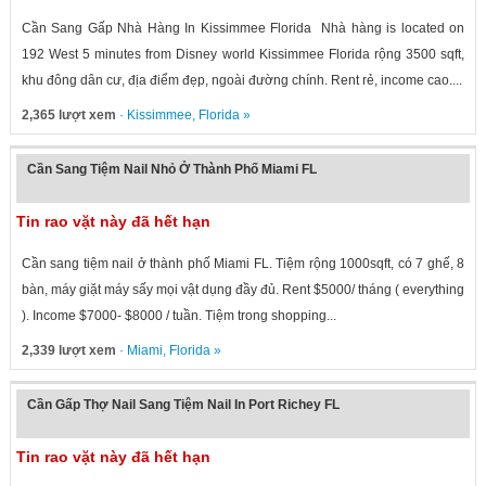
Cần Sang Gấp Nhà Hàng In Kissimmee Florida Nhà hàng is located on
192 West 5 minutes from Disney world Kissimmee Florida rộng 3500 sqft,
khu đông dân cư, địa điểm đẹp, ngoài đường chính. Rent rẻ, income cao....
2,365 lượt xem
·
Kissimmee
,
Florida
»
Cần Sang Tiệm Nail Nhỏ Ở Thành Phố Miami FL
Tin rao vặt này đã hết hạn
Cần sang tiệm nail ở thành phố Miami FL. Tiệm rộng 1000sqft, có 7 ghế, 8
bàn, máy giặt máy sấy mọi vật dụng đầy đủ. Rent $5000/ tháng ( everything
). Income $7000- $8000 / tuần. Tiệm trong shopping...
2,339 lượt xem
·
Miami
,
Florida
»
Cần Gấp Thợ Nail Sang Tiệm Nail In Port Richey FL
Tin rao vặt này đã hết hạn