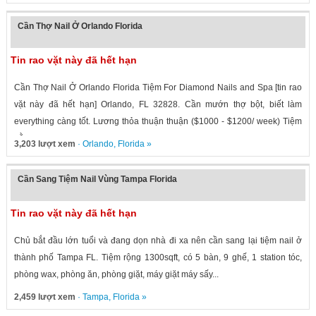
Cần Thợ Nail Ở Orlando Florida
Tin rao vặt này đã hết hạn
Cần Thợ Nail Ở Orlando Florida Tiệm For Diamond Nails and Spa [tin rao
vặt này đã hết hạn] Orlando, FL 32828. Cần mướn thợ bột, biết làm
everything càng tốt. Lương thỏa thuận thuận ($1000 - $1200/ week) Tiệm
nằm...
3,203 lượt xem
·
Orlando
,
Florida
»
Cần Sang Tiệm Nail Vùng Tampa Florida
Tin rao vặt này đã hết hạn
Chủ bắt đầu lớn tuổi và đang dọn nhà đi xa nên cần sang lại tiệm nail ở
thành phố Tampa FL. Tiệm rộng 1300sqft, có 5 bàn, 9 ghế, 1 station tóc,
phòng wax, phòng ăn, phòng giặt, máy giặt máy sấy...
2,459 lượt xem
·
Tampa
,
Florida
»