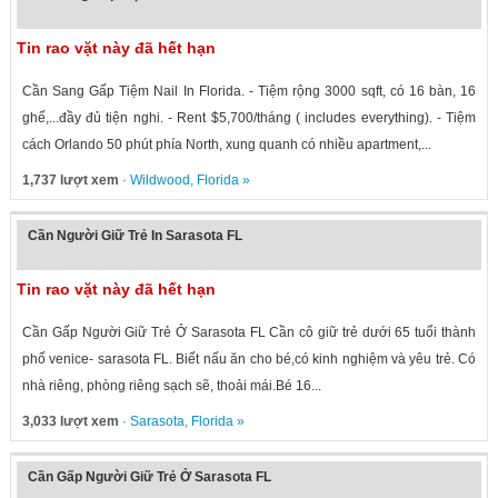
Tin rao vặt này đã hết hạn
Cần Sang Gấp Tiệm Nail In Florida. - Tiệm rộng 3000 sqft, có 16 bàn, 16
ghế,...đầy đủ tiện nghi. - Rent $5,700/tháng ( includes everything). - Tiệm
cách Orlando 50 phút phía North, xung quanh có nhiều apartment,...
1,737 lượt xem
·
Wildwood
,
Florida
»
Cần Người Giữ Trẻ In Sarasota FL
Tin rao vặt này đã hết hạn
Cần Gấp Người Giữ Trẻ Ở Sarasota FL Cần cô giữ trẻ dưới 65 tuổi thành
phố venice- sarasota FL. Biết nấu ăn cho bé,có kinh nghiệm và yêu trẻ. Có
nhà riêng, phòng riêng sạch sẽ, thoải mái.Bé 16...
3,033 lượt xem
·
Sarasota
,
Florida
»
Cần Gấp Người Giữ Trẻ Ở Sarasota FL