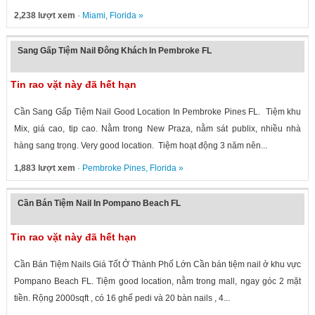
2,238 lượt xem
·
Miami
,
Florida
»
Sang Gấp Tiệm Nail Đông Khách In Pembroke FL
Tin rao vặt này đã hết hạn
Cần Sang Gấp Tiệm Nail Good Location In Pembroke Pines FL. Tiệm khu
Mix, giá cao, tip cao. Nằm trong New Praza, nằm sát publix, nhiều nhà
hàng sang trọng. Very good location. Tiệm hoạt động 3 năm nên...
1,883 lượt xem
·
Pembroke Pines
,
Florida
»
Cần Bán Tiệm Nail In Pompano Beach FL
Tin rao vặt này đã hết hạn
Cần Bán Tiệm Nails Giá Tốt Ở Thành Phố Lớn Cần bán tiệm nail ở khu vực
Pompano Beach FL. Tiệm good location, nằm trong mall, ngay góc 2 mặt
tiền. Rộng 2000sqft , có 16 ghế pedi và 20 bàn nails , 4...