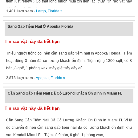
tiem just renew ) Co that long muon mua xin lien lac. thùy. [tin rao vặt này
đã hết hạn] . Thank you.
1,401 lượt xem
·
Largo
,
Florida
»
Sang Gấp Tiệm Nail Ở Apopka Florida
Tin rao vặt này đã hết hạn
Thiếu người trông coi nên cần sang gấp tiệm nail In Apopka Florida. Tiệm
hoạt động 3 năm đã có lượng khách ổn định. Tiệm rộng 1300 sqft, có 8
bàn, 8 ghế, 1 phòng wax, máy giặt sấy đầy đủ....
2,873 lượt xem
·
Apopka
,
Florida
»
Cần Sang Gấp Tiệm Nail Đã Có Lượng Khách Ổn Định In Miami FL
Tin rao vặt này đã hết hạn
Cần Sang Gấp Tiệm Nail Đã Có Lượng Khách Ổn Định In Miami FL Vì lý
do chuyển đi nên cần sang gấp tiệm nail đã có lượng khách ổn định khu
vực Kendall Miami FL. Tiệm có 9 bàn, 6 ghế, 1 phòng wax,...