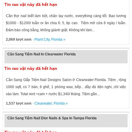
Tin rao vặt này đã hết hạn
Cần thợ nail biết làm bột, chân tay nước, everything càng tốt. Bao lương
$1000 - $1200/ tuần or ăn chia 6: 5, tip cao. Tiệm mở cửa 6 ngày / tuần.
Đảm bảo công bằng, không giành giật. Không khí làm...
2,069 lượt xem
·
Plant City
,
Florida
»
Cần Sang Tiệm Nail In Clearwater Florida
Tin rao vặt này đã hết hạn
Cần Sang Gấp Tiệm Nail Designs Salon ở Clearwater Florida. Tiệm , rộng
1000 sqft, có 7 bàn, 6 ghế, 1 phòng wax, bếp... đầy đủ tiện nghi, chỉ việc
vào làm. Total rent +cam + nước $1,340/ tháng. Tiệm gần...
1,537 lượt xem
·
Clearwater
,
Florida
»
Cần Sang Tiệm Nail Dior Nails & Spa In Tampa Florida