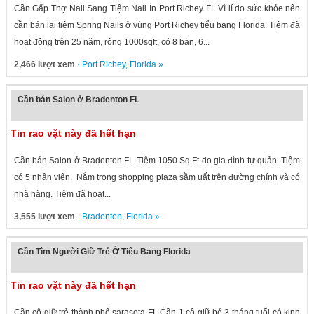
Cần Gấp Thợ Nail Sang Tiệm Nail In Port Richey FL Vì lí do sức khỏe nên
cần bán lại tiệm Spring Nails ở vùng Port Richey tiểu bang Florida. Tiệm đã
hoạt động trên 25 năm, rộng 1000sqft, có 8 bàn, 6...
2,466 lượt xem
·
Port Richey
,
Florida
»
Cần bán Salon ở Bradenton FL
Tin rao vặt này đã hết hạn
Cần bán Salon ở Bradenton FL Tiệm 1050 Sq Ft do gia đình tự quản. Tiệm
có 5 nhân viên. Nằm trong shopping plaza sầm uất trên đường chính và có
nhà hàng. Tiệm đã hoạt...
3,555 lượt xem
·
Bradenton
,
Florida
»
Cần Tìm Người Giữ Trẻ Ở Tiểu Bang Florida
Tin rao vặt này đã hết hạn
Cần cô giữ trẻ thành phố sarasota FL Cần 1 cô giữ bé 3 tháng tuổi có kinh