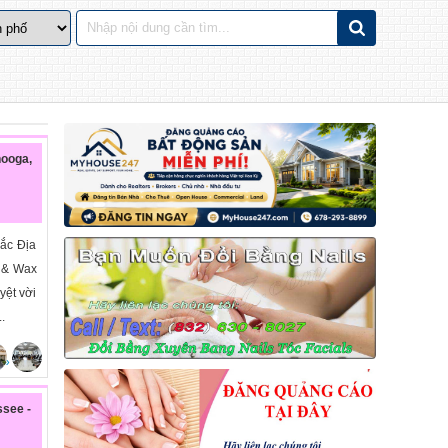
ooga,
ắc Địa
s & Wax
yệt vời
.
e
»
ssee -