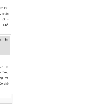
Tiệm DC
ay chân
tốt. -
. - Chỗ
»
ch In
CH IN
h đang
ng tốt.
Có chỗ