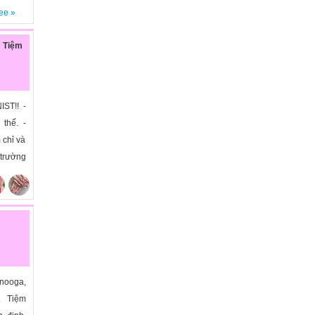
ee
»
o Tiệm
ST!! -
 thế. -
 chỉ và
 trường
nooga,
i. Tiệm