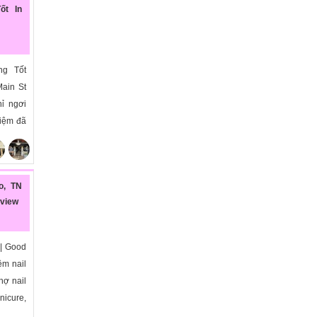
ốt In
ng Tốt
Main St
ỉ ngơi
Tiệm đã
o, TN
eview
 | Good
ệm nail
hợ nail
nicure,