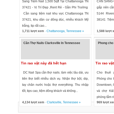
Sang Tiệm Nail 1,500 Sqft Tại Chattanooga TN
CẦN SANG GẤ
37421 - Vị Trí Đẹp ,Rent Rẻ - Gần Phi Trường
gấp nên cần 
Cần sang tiệm nail khu vực Chattanooga TN
5144 Rive
37421, khu dân cư đông đúc, nhiều khách Mỹ
38141 Tiệm s
trắng, tip rất cao...
1,711 lượt xem
·
Chattanooga
,
Tennessee
»
1,588 lượt
Cần Thợ Nails Clarksville In Tennessee
Phong cho 
Tin rao vặt này đã hết hạn
Tin rao vặ
DC Nail Spa cần thợ nails. làm việc lâu dài, ưu
Cho thuê 
tiên thợ biết nhiều dịch vụ. Nhận thợ bột, dip,
Phòng cho th
tay chân nước hoặc thợ everything. Thu nhập
Downtown, G
tốt, tips cao, tiệm đông khách và không...
và chợ K&S
phòng tắm ri
4,134 lượt xem
·
Clarksville
,
Tennessee
»
969 lượt x