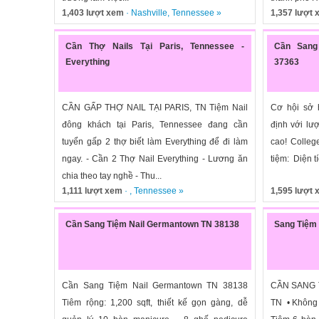
1,403 lượt xem
·
Nashville
,
Tennessee
»
1,357 lượt
Cần Thợ Nails Tại Paris, Tennessee -
Cần Sang 
Everything
37363
CẦN GẤP THỢ NAIL TẠI PARIS, TN Tiệm Nail
Cơ hội sở 
đông khách tại Paris, Tennessee đang cần
định với lư
tuyển gấp 2 thợ biết làm Everything để đi làm
cao! Colleg
ngay. - Cần 2 Thợ Nail Everything - Lương ăn
tiệm: Diện tí
chia theo tay nghề - Thu...
1,111 lượt xem
· ,
Tennessee
»
1,595 lượt
Cần Sang Tiệm Nail Germantown TN 38138
Sang Tiệm 
Cần Sang Tiệm Nail Germantown TN 38138
CẦN SANG 
Tiêm rộng: 1,200 sqft, thiết kế gọn gàng, dễ
TN • Không 