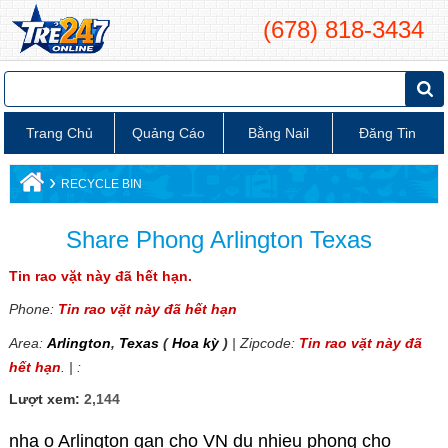
(678) 818-3434
Trang Chủ
Quảng Cáo
Bằng Nail
Đăng Tin
›
RECYCLE BIN
Share Phong Arlington Texas
Tin rao vặt này đã hết hạn.
Phone:
Tin rao vặt này đã hết hạn
Area:
Arlington
,
Texas
(
Hoa kỳ
)
| Zipcode:
Tin rao vặt này đã
hết hạn
. | :
Lượt xem:
2,144
nha o Arlington gan cho VN du nhieu phong cho