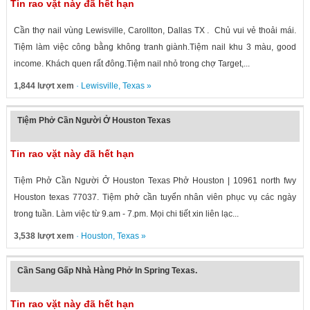
Tin rao vặt này đã hết hạn
Cần thợ nail vùng Lewisville, Carollton, Dallas TX . Chủ vui vẻ thoải mái.
Tiệm làm việc công bằng không tranh giành.Tiệm nail khu 3 màu, good
income. Khách quen rất đông.Tiệm nail nhỏ trong chợ Target,...
1,844 lượt xem
·
Lewisville
,
Texas
»
Tiệm Phở Cần Người Ở Houston Texas
Tin rao vặt này đã hết hạn
Tiệm Phở Cần Người Ở Houston Texas Phở Houston | 10961 north fwy
Houston texas 77037. Tiệm phở cần tuyển nhân viên phục vụ các ngày
trong tuần. Làm việc từ 9.am - 7.pm. Mọi chi tiết xin liên lạc...
3,538 lượt xem
·
Houston
,
Texas
»
Cần Sang Gấp Nhà Hàng Phở In Spring Texas.
Tin rao vặt này đã hết hạn