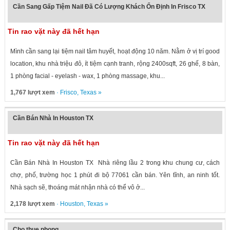
Cần Sang Gấp Tiệm Nail Đã Có Lượng Khách Ổn Định In Frisco TX
Tin rao vặt này đã hết hạn
Mình cần sang lại tiệm nail tâm huyết, hoạt động 10 năm. Nằm ở vị trí good
location, khu nhà triệu đô, ít tiệm cạnh tranh, rộng 2400sqft, 26 ghế, 8 bàn,
1 phòng facial - eyelash - wax, 1 phòng massage, khu...
1,767 lượt xem
·
Frisco
,
Texas
»
Cần Bán Nhà In Houston TX
Tin rao vặt này đã hết hạn
Cần Bán Nhà In Houston TX Nhà riêng lầu 2 trong khu chung cư, cách
chợ, phố, trường học 1 phút đi bộ 77061 cần bán. Yên tĩnh, an ninh tốt.
Nhà sạch sẽ, thoáng mát nhận nhà có thể vô ở...
2,178 lượt xem
·
Houston
,
Texas
»
Cho thue phong