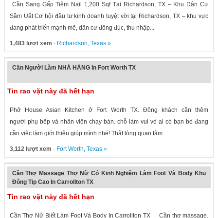
Cần Sang Gấp Tiệm Nail 1,200 Sqf Tại Richardson, TX – Khu Dân Cư
Sầm Uất Cơ hội đầu tư kinh doanh tuyệt vời tại Richardson, TX – khu vực
đang phát triển mạnh mẽ, dân cư đông đúc, thu nhập...
1,483 lượt xem
·
Richardson
,
Texas
»
Cần Người Làm NHÀ HÀNG In Fort Worth TX
Tin rao vặt này đã hết hạn
Phở House Asian Kitchen ở Fort Worth TX. Đông khách cần thêm
người phụ bếp và nhân viện chạy bàn. chỗ làm vui vẻ ai có bạn bè đang
cần việc làm giới thiệu giúp mình nhé! Thật lòng quan tâm...
3,112 lượt xem
·
Fort Worth
,
Texas
»
Cần Thợ Massage Thợ Nữ Có Kinh Nghiệm Làm Foot Và Body Khu
Đông Tip Cao In Carrollton TX
Tin rao vặt này đã hết hạn
Cần Thợ Nữ Biết Làm Foot Và Body In Carrollton TX Cần thợ massage.