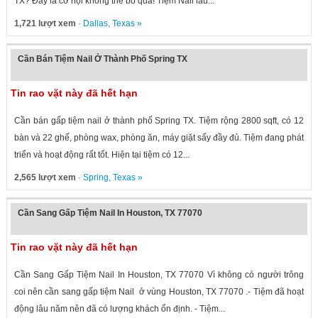
TX? Đây là cơ hội không thể bỏ qua! Tiệm Nail lâu...
1,721 lượt xem
·
Dallas
,
Texas
»
Cần Bán Tiệm Nail Ở Thành Phố Spring TX
Tin rao vặt này đã hết hạn
Cần bán gấp tiệm nail ở thành phố Spring TX. Tiệm rộng 2800 sqft, có 12
bàn và 22 ghế, phòng wax, phòng ăn, máy giặt sấy đầy đủ. Tiệm đang phát
triển và hoạt động rất tốt. Hiện tại tiệm có 12...
2,565 lượt xem
·
Spring
,
Texas
»
Cần Sang Gấp Tiệm Nail In Houston, TX 77070
Tin rao vặt này đã hết hạn
Cần Sang Gấp Tiệm Nail In Houston, TX 77070 Vì không có người trông
coi nên cần sang gấp tiệm Nail ở vùng Houston, TX 77070 .- Tiệm đã hoạt
động lâu năm nên đã có lượng khách ổn định. - Tiệm...