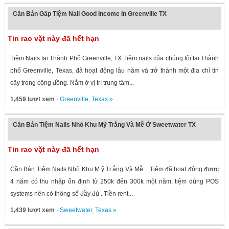
Cần Bán Gấp Tiệm Nail Good Income In Greenville TX
Tin rao vặt này đã hết hạn
Tiệm Nails tại Thành Phố Greenville, TX Tiệm nails của chúng tôi tại Thành
phố Greenville, Texas, đã hoạt động lâu năm và trở thành một địa chỉ tin
cậy trong cộng đồng. Nằm ở vị trí trung tâm...
1,459 lượt xem
·
Greenville
,
Texas
»
Cần Bán Tiệm Nails Nhỏ Khu Mỹ Trắng Và Mễ Ở Sweetwater TX
Tin rao vặt này đã hết hạn
Cần Bán Tiệm Nails Nhỏ Khu M.ỹ Tr.ắng Và Mễ . Tiệm đã hoạt động được
4 năm có thu nhập ổn định từ 250k đến 300k một năm, tiệm dùng POS
systems nên có thông số đầy đủ . Tiền rent...
1,439 lượt xem
·
Sweetwater
,
Texas
»