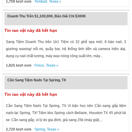
1,759 lượt xem
·
Tomball
,
Texas
»
Doanh Thu Trên $1,100,000, Bán Giá Chỉ $300K
Tin rao vặt này đã hết hạn
Sang Tiệm Doanh Thu trên 1tr1 Tiệm có 32 ghế spa mới, 8 bàn nail, 3
giường waxing/ nối mi, quầy bar, hệ thống tính tiền và camera hiện đại,
dụng cụ nail chất lượng, máy wax nóng công suất lớn, máy...
1,825 lượt xem
·
Frisco
,
Texas
»
Cần Sang Tiệm Nails Tại Spring, TX
Tin rao vặt này đã hết hạn
Cần Sang Tiệm Nails Tại Spring, TX Vì bận học nên Cần sang gấp tiệm
nails tại Spring, TX! Tiệm khu Spring cách Bellaire, Houston TX 45 phút lái
xe. Cần sang gấp, vì lý do gia đình, giá sang 25k (máy giặt,...
2,720 lượt xem
·
Spring
,
Texas
»