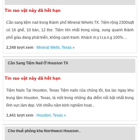
Tin rao vặt này đã hết hạn
Cần sang tiệm nail trong thành phố Mineral WAells TX. Tiệm rộng 2300sqft
có 16 ghế, 10 bàn, 12 thợ. Tiệm lớn nhất trong vùng, xung quanh thành
phố giàu đang phát triển, không cạnh tranh. Khách m.y t.r.a.n.g 100%....
2,348 lượt xem
·
Mineral Wells
,
Texas
»
Cần Sang Tiệm Nail Ở Houston TX
Tin rao vặt này đã hết hạn
Tiệm Nails Tại Houston, Texas Tiệm nails của chúng tôi, tọa lạc ngay khu
trung tâm Houston, Texas, là một trong những địa điểm nổi bật nhất trong
lĩnh vực làm đẹp. Với nhiều năm kinh nghiệm hoạt...
1,441 lượt xem
·
Houston
,
Texas
»
Cho thuê phòng khu Northwest Houston .