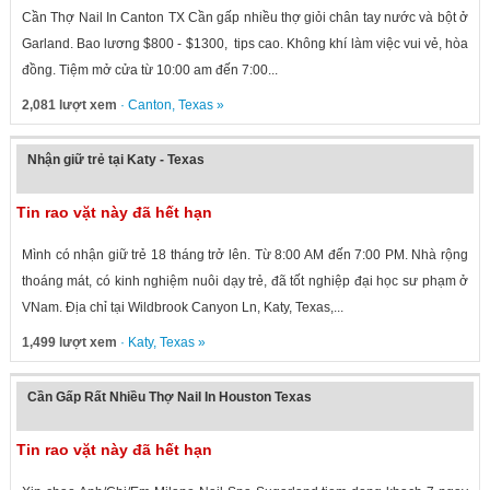
Cần Thợ Nail In Canton TX Cần gấp nhiều thợ giỏi chân tay nước và bột ở
Garland. Bao lương $800 - $1300, tips cao. Không khí làm việc vui vẻ, hòa
đồng. Tiệm mở cửa từ 10:00 am đến 7:00...
2,081 lượt xem
·
Canton
,
Texas
»
Nhận giữ trẻ tại Katy - Texas
Tin rao vặt này đã hết hạn
Mình có nhận giữ trẻ 18 tháng trở lên. Từ 8:00 AM đến 7:00 PM. Nhà rộng
thoáng mát, có kinh nghiệm nuôi dạy trẻ, đã tốt nghiệp đại học sư phạm ở
VNam. Địa chỉ tại Wildbrook Canyon Ln, Katy, Texas,...
1,499 lượt xem
·
Katy
,
Texas
»
Cần Gấp Rất Nhiều Thợ Nail In Houston Texas
Tin rao vặt này đã hết hạn