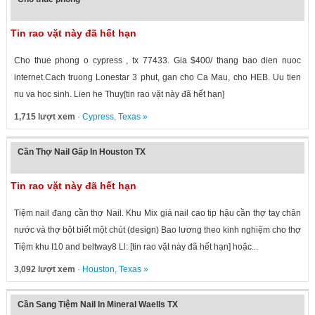
Tin rao vặt này đã hết hạn
Cho thue phong o cypress , tx 77433. Gia $400/ thang bao dien nuoc
internet.Cach truong Lonestar 3 phut, gan cho Ca Mau, cho HEB. Uu tien
nu va hoc sinh. Lien he Thuy[tin rao vặt này đã hết hạn]
1,715 lượt xem
·
Cypress
,
Texas
»
Cần Thợ Nail Gấp In Houston TX
Tin rao vặt này đã hết hạn
Tiệm nail đang cần thợ Nail. Khu Mix giá nail cao tip hậu cần thợ tay chân
nước và thợ bột biết một chút (design) Bao lương theo kinh nghiệm cho thợ
Tiệm khu I10 and beltway8 Ll: [tin rao vặt này đã hết hạn] hoặc...
3,092 lượt xem
·
Houston
,
Texas
»
Cần Sang Tiệm Nail In Mineral Waells TX