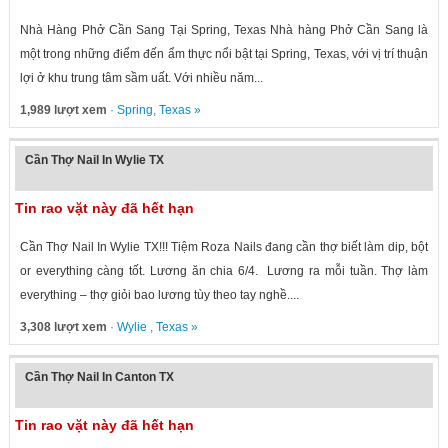
Nhà Hàng Phở Cần Sang Tại Spring, Texas Nhà hàng Phở Cần Sang là
một trong những điểm đến ẩm thực nổi bật tại Spring, Texas, với vị trí thuận
lợi ở khu trung tâm sầm uất. Với nhiều năm...
1,989 lượt xem
·
Spring
,
Texas
»
Cần Thợ Nail In Wylie TX
Tin rao vặt này đã hết hạn
Cần Thợ Nail In Wylie TX!!! Tiệm Roza Nails đang cần thợ biết làm dip, bột
or everything càng tốt. Lương ăn chia 6/4. Lương ra mỗi tuần. Thợ làm
everything – thợ giỏi bao lương tùy theo tay nghề....
3,308 lượt xem
·
Wylie
,
Texas
»
Cần Thợ Nail In Canton TX
Tin rao vặt này đã hết hạn