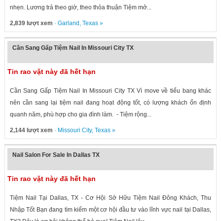
nhẹn. Lương trả theo giờ, theo thỏa thuận Tiệm mở...
2,839 lượt xem
·
Garland
,
Texas
»
Cần Sang Gấp Tiệm Nail In Missouri City TX
Tin rao vặt này đã hết hạn
Cần Sang Gấp Tiệm Nail In Missouri City TX Vì move về tiểu bang khác
nên cần sang lại tiệm nail đang hoạt động tốt, có lượng khách ổn định
quanh năm, phù hợp cho gia đình làm. - Tiệm rộng...
2,144 lượt xem
·
Missouri City
,
Texas
»
Nail Salon For Sale In Dallas TX
Tin rao vặt này đã hết hạn
Tiệm Nail Tại Dallas, TX - Cơ Hội Sở Hữu Tiệm Nail Đông Khách, Thu
Nhập Tốt Bạn đang tìm kiếm một cơ hội đầu tư vào lĩnh vực nail tại Dallas,