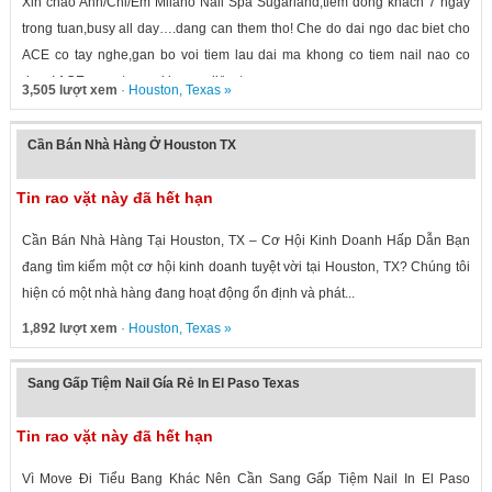
Xin chao Anh/Chi/Em Milano Nail Spa Sugarland,tiem dong khach 7 ngay
trong tuan,busy all day….dang can them tho! Che do dai ngo dac biet cho
ACE co tay nghe,gan bo voi tiem lau dai ma khong co tiem nail nao co
duoc! ACE quan tam vui long call/text...
3,505 lượt xem
·
Houston
,
Texas
»
Cần Bán Nhà Hàng Ở Houston TX
Tin rao vặt này đã hết hạn
Cần Bán Nhà Hàng Tại Houston, TX – Cơ Hội Kinh Doanh Hấp Dẫn Bạn
đang tìm kiếm một cơ hội kinh doanh tuyệt vời tại Houston, TX? Chúng tôi
hiện có một nhà hàng đang hoạt động ổn định và phát...
1,892 lượt xem
·
Houston
,
Texas
»
Sang Gấp Tiệm Nail Gía Rẻ In El Paso Texas
Tin rao vặt này đã hết hạn
Vì Move Đi Tiểu Bang Khác Nên Cần Sang Gấp Tiệm Nail In El Paso