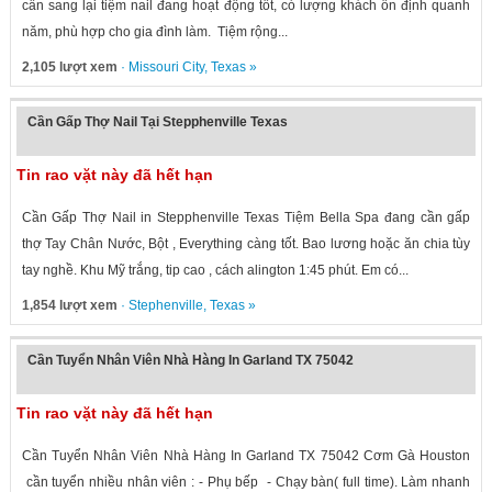
cần sang lại tiệm nail đang hoạt động tốt, có lượng khách ổn định quanh
năm, phù hợp cho gia đình làm. Tiệm rộng...
2,105 lượt xem
·
Missouri City
,
Texas
»
Cần Gấp Thợ Nail Tại Stepphenville Texas
Tin rao vặt này đã hết hạn
Cần Gấp Thợ Nail in Stepphenville Texas Tiệm Bella Spa đang cần gấp
thợ Tay Chân Nước, Bột , Everything càng tốt. Bao lương hoặc ăn chia tùy
tay nghề. Khu Mỹ trắng, tip cao , cách alington 1:45 phút. Em có...
1,854 lượt xem
·
Stephenville
,
Texas
»
Cần Tuyển Nhân Viên Nhà Hàng In Garland TX 75042
Tin rao vặt này đã hết hạn
Cần Tuyển Nhân Viên Nhà Hàng In Garland TX 75042 Cơm Gà Houston
cần tuyển nhiều nhân viên : - Phụ bếp - Chạy bàn( full time). Làm nhanh