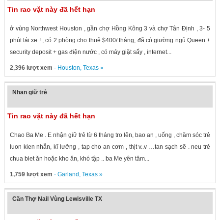
Tin rao vặt này đã hết hạn
ở vùng Northwest Houston , gần chợ Hồng Kông 3 và chợ Tân Định , 3- 5
phút lái xe ! , có 2 phòng cho thuê $400/ tháng, đã có giường ngủ Queen +
security deposit + gas điện nước , có máy giặt sấy , internet...
2,396 lượt xem
·
Houston
,
Texas
»
Nhan giữ trẻ
Tin rao vặt này đã hết hạn
Chao Ba Me . E nhận giữ trẻ từ 6 tháng tro lên, bao an , uống , chăm sóc trẻ
luon kien nhẫn, kĩ lưỡng , tap cho an cơm , thịt v..v …tan sạch sẽ . neu trẻ
chua biet ăn hoặc kho ăn, khó tập .. ba Me yên tâm...
1,759 lượt xem
·
Garland
,
Texas
»
Cần Thợ Nail Vùng Lewisville TX