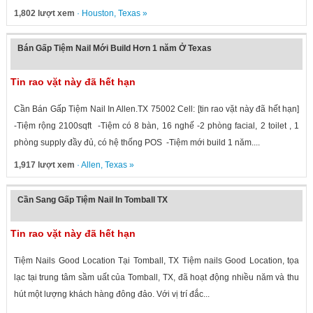
1,802 lượt xem
·
Houston
,
Texas
»
Bán Gấp Tiệm Nail Mới Build Hơn 1 năm Ở Texas
Tin rao vặt này đã hết hạn
Cần Bán Gấp Tiệm Nail In Allen.TX 75002 Cell: [tin rao vặt này đã hết hạn]
-Tiệm rộng 2100sqft -Tiệm có 8 bàn, 16 nghế -2 phòng facial, 2 toilet , 1
phòng supply đầy đủ, có hệ thống POS -Tiệm mới build 1 năm....
1,917 lượt xem
·
Allen
,
Texas
»
Cần Sang Gấp Tiệm Nail In Tomball TX
Tin rao vặt này đã hết hạn
Tiệm Nails Good Location Tại Tomball, TX Tiệm nails Good Location, tọa
lạc tại trung tâm sầm uất của Tomball, TX, đã hoạt động nhiều năm và thu
hút một lượng khách hàng đông đảo. Với vị trí đắc...