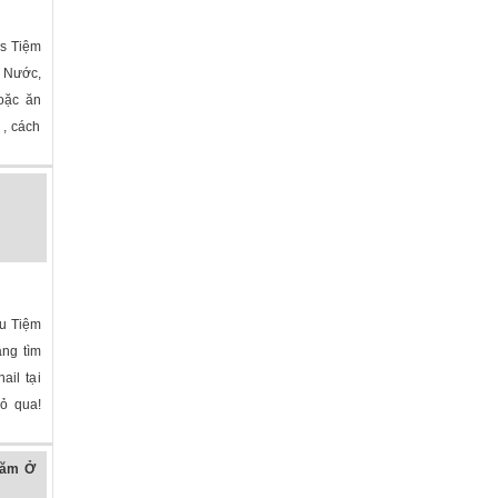
as Tiệm
 Nước,
hoặc ăn
 , cách
ữu Tiệm
ng tìm
ail tại
bỏ qua!
năm Ở