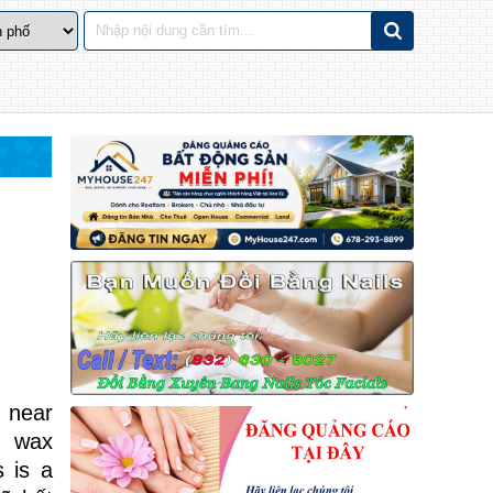
. near
2 wax
s is a