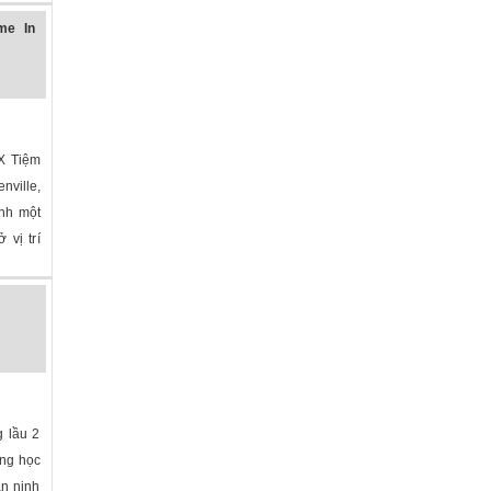
me In
TX Tiệm
nville,
ành một
 vị trí
 lầu 2
ờng học
an ninh