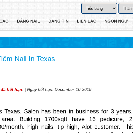
CÁO
BẰNG NAIL
ĐĂNG TIN
LIÊN LẠC
NGÔN NGỮ
iệm Nail In Texas
 đã hết hạn
. | Ngày hết hạn: December-10-2019
las Texas. Salon has been in business for 3 years
k area. Building 1700sqft have 16 pedicure, 
0/month. high nails, tip high, Alot customer. Thi