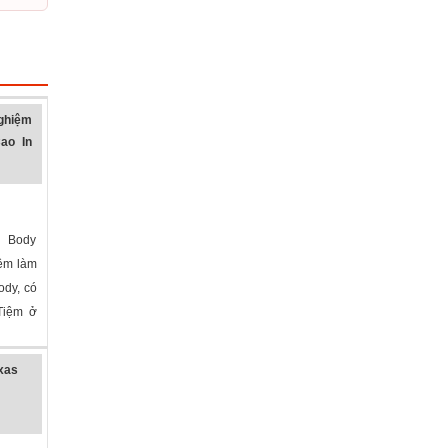
ghiệm
ao In
 Body
ệm làm
ody, có
 Tiệm ở
exas