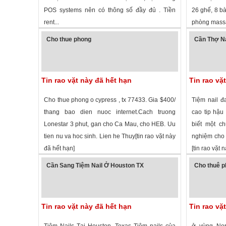
POS systems nên có thông số đầy đủ . Tiền
26 ghế, 8 bà
rent...
phòng massa
1,337 lượt xem
·
Sweetwater
,
Texas
»
1,665 lượt
Cho thue phong
Cần Thợ Na
Tin rao vặt này đã hết hạn
Tin rao vặ
Cho thue phong o cypress , tx 77433. Gia $400/
Tiệm nail đ
thang bao dien nuoc internet.Cach truong
cao tip hậu
Lonestar 3 phut, gan cho Ca Mau, cho HEB. Uu
biết một ch
tien nu va hoc sinh. Lien he Thuy[tin rao vặt này
nghiệm cho 
đã hết hạn]
[tin rao vặt 
1,605 lượt xem
·
Cypress
,
Texas
»
2,992 lượt
Cần Sang Tiệm Nail Ở Houston TX
Cho thuê p
Tin rao vặt này đã hết hạn
Tin rao vặ
Tiệm Nails Tại Houston, Texas Tiệm nails của
ở vùng Nor