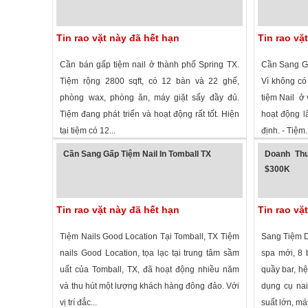
Tin rao vặt này đã hết hạn
Tin rao vặ
Cần bán gấp tiệm nail ở thành phố Spring TX.
Cần Sang Gấ
Tiệm rộng 2800 sqft, có 12 bàn và 22 ghế,
Vì không có
phòng wax, phòng ăn, máy giặt sấy đầy đủ.
tiệm Nail ở
Tiệm đang phát triển và hoạt động rất tốt. Hiện
hoạt động l
tại tiệm có 12...
định. - Tiệm..
2,463 lượt xem
·
Spring
,
Texas
»
1,698 lượt
Cần Sang Gấp Tiệm Nail In Tomball TX
Doanh Thu
$300K
Tin rao vặt này đã hết hạn
Tin rao vặ
Tiệm Nails Good Location Tại Tomball, TX Tiệm
Sang Tiệm D
nails Good Location, tọa lạc tại trung tâm sầm
spa mới, 8 
uất của Tomball, TX, đã hoạt động nhiều năm
quầy bar, hệ
và thu hút một lượng khách hàng đông đảo. Với
dụng cụ nai
vị trí đắc...
suất lớn, máy