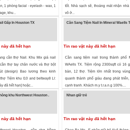
n, 1 phòng facial - eyelash - wax, 1
tốt. Nhà sạch sẽ, thoáng mát nhận nhà
ge, khu...
vô ở...
 xem
·
Frisco
,
Texas
»
2,076 lượt xem
·
Houston
,
Texas
»
il Gấp In Houston TX
Cần Sang Tiệm Nail In Mineral Waells 
t này đã hết hạn
Tin rao vặt này đã hết hạn
ang cần thợ Nail. Khu Mix giá nail
Cần sang tiệm nail trong thành phố M
 cần thợ tay chân nước và thợ bột
WAells TX. Tiệm rộng 2300sqft có 16 
út (design) Bao lương theo kinh
bàn, 12 thợ. Tiệm lớn nhất trong vùn
thợ Tiệm khu I10 and beltway8 Ll:
quanh thành phố giàu đang phát triển
này đã hết hạn] hoặc...
cạnh tranh. Khách m.y t.r.a.n.g 100%....
 xem
·
Houston
,
Texas
»
2,248 lượt xem
·
Mineral Wells
,
Texas
»
hòng khu Northwest Houston .
Nhan giữ trẻ
t này đã hết hạn
Tin rao vặt này đã hết hạn
thwest Houston , gần chợ Hồng
Chao Ba Me . E nhận giữ trẻ từ 6 tháng t