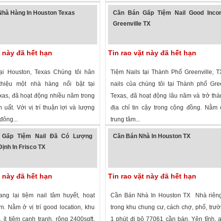
 xem
·
Frisco
,
Texas
»
2,616 lượt xem
·
Spring
,
Texas
»
hà Hàng In Houston Texas
Cần Bán Gấp Tiệm Nail Good Inco
Greenville TX
t này đã hết hạn
Tin rao vặt này đã hết hạn
ại Houston, Texas Chúng tôi hân
Tiệm Nails tại Thành Phố Greenville, 
thiệu một nhà hàng nổi bật tại
nails của chúng tôi tại Thành phố Gree
xas, đã hoạt động nhiều năm trong
Texas, đã hoạt động lâu năm và trở th
uất. Với vị trí thuận lợi và lượng
địa chỉ tin cậy trong cộng đồng. Nằm ở
đông...
trung tâm...
 xem
·
Houston
,
Texas
»
1,357 lượt xem
·
Greenville
,
Texas
»
 Gấp Tiệm Nail Đã Có Lượng
Cần Bán Nhà In Houston TX
ịnh In Frisco TX
t này đã hết hạn
Tin rao vặt này đã hết hạn
ng lại tiệm nail tâm huyết, hoạt
Cần Bán Nhà In Houston TX Nhà riêng
. Nằm ở vị trí good location, khu
trong khu chung cư, cách chợ, phố, trư
, ít tiệm cạnh tranh, rộng 2400sqft,
1 phút đi bộ 77061 cần bán. Yên tĩnh, 