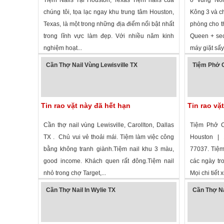
chúng tôi, tọa lạc ngay khu trung tâm Houston,
Kông 3 và chợ
Texas, là một trong những địa điểm nổi bật nhất
phòng cho t
trong lĩnh vực làm đẹp. Với nhiều năm kinh
Queen + sec
nghiệm hoạt...
máy giặt sấy 
1,339 lượt xem
·
Houston
,
Texas
»
2,296 lượt
Cần Thợ Nail Vùng Lewisville TX
Tiệm Phở 
Tin rao vặt này đã hết hạn
Tin rao vặ
Cần thợ nail vùng Lewisville, Carollton, Dallas
Tiệm Phở 
TX . Chủ vui vẻ thoải mái. Tiệm làm việc công
Houston | 
bằng không tranh giành.Tiệm nail khu 3 màu,
77037. Tiệm
good income. Khách quen rất đông.Tiệm nail
các ngày tr
nhỏ trong chợ Target,...
Mọi chi tiết x
1,740 lượt xem
·
Lewisville
,
Texas
»
3,428 lượt
Cần Thợ Nail In Wylie TX
Cần Thợ Na