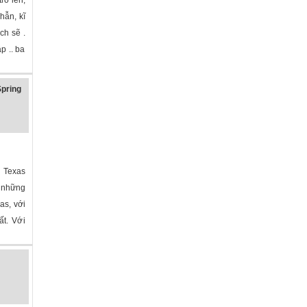
hẫn, kĩ
ch sẽ .
p .. ba
pring
 Texas
 những
as, với
ất. Với