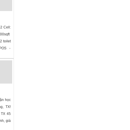
2 Cell:
100sqft
 toilet
 POS -
bận học
ng, TX!
n TX 45
nh, giá