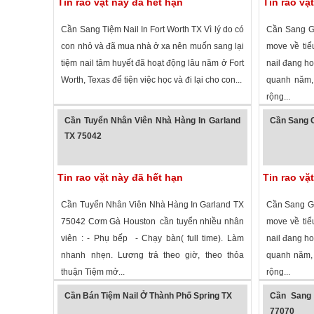
Tin rao vặt này đã hết hạn
Tin rao vặ
Cần Sang Tiệm Nail In Fort Worth TX Vì lý do có
Cần Sang Gấ
con nhỏ và đã mua nhà ở xa nên muốn sang lại
move về tiể
tiệm nail tâm huyết đã hoạt động lâu năm ở Fort
nail đang ho
Worth, Texas để tiện việc học và đi lại cho con...
quanh năm,
rộng...
1,234 lượt xem
·
Fort Worth
,
Texas
»
2,001 lượt
Cần Tuyển Nhân Viên Nhà Hàng In Garland
Cần Sang G
TX 75042
Tin rao vặt này đã hết hạn
Tin rao vặ
Cần Tuyển Nhân Viên Nhà Hàng In Garland TX
Cần Sang Gấ
75042 Cơm Gà Houston cần tuyển nhiều nhân
move về tiể
viên : - Phụ bếp - Chạy bàn( full time). Làm
nail đang ho
nhanh nhẹn. Lương trả theo giờ, theo thỏa
quanh năm, 
thuận Tiệm mở...
rộng...
2,737 lượt xem
·
Garland
,
Texas
»
2,044 lượt
Cần Bán Tiệm Nail Ở Thành Phố Spring TX
Cần Sang 
77070