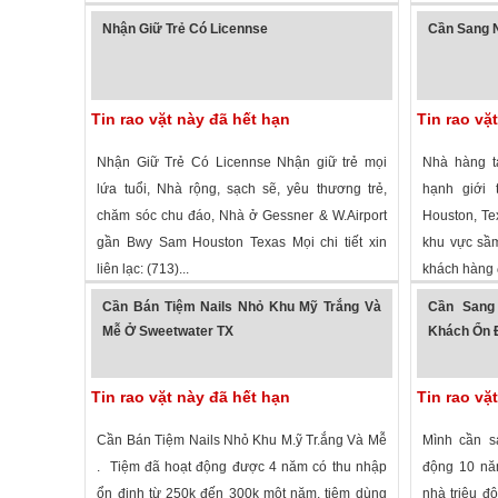
1,659 lượt xem
·
Tomball
,
Texas
»
1,717 lượt
Nhận Giữ Trẻ Có Licennse
Cần Sang N
Tin rao vặt này đã hết hạn
Tin rao vặ
Nhận Giữ Trẻ Có Licennse Nhận giữ trẻ mọi
Nhà hàng t
lứa tuổi, Nhà rộng, sạch sẽ, yêu thương trẻ,
hạnh giới 
chăm sóc chu đáo, Nhà ở Gessner & W.Airport
Houston, Te
gần Bwy Sam Houston Texas Mọi chi tiết xin
khu vực sầm 
liên lạc: (713)...
khách hàng 
1,273 lượt xem
·
Houston
,
Texas
»
1,850 lượt
Cần Bán Tiệm Nails Nhỏ Khu Mỹ Trắng Và
Cần Sang
Mễ Ở Sweetwater TX
Khách Ổn Đ
Tin rao vặt này đã hết hạn
Tin rao vặ
Cần Bán Tiệm Nails Nhỏ Khu M.ỹ Tr.ắng Và Mễ
Mình cần sa
. Tiệm đã hoạt động được 4 năm có thu nhập
động 10 năm
ổn định từ 250k đến 300k một năm, tiệm dùng
nhà triệu đô