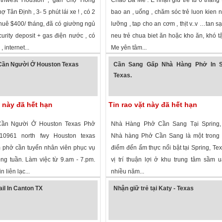
 Tân Định , 3- 5 phút lái xe ! , có 2
bao an , uống , chăm sóc trẻ luon kien n
huê $400/ tháng, đã có giường ngủ
lưỡng , tap cho an cơm , thịt v..v …tan sạ
urity deposit + gas điện nước , có
neu trẻ chua biet ăn hoặc kho ăn, khó tậ
, internet...
Me yên tâm...
 xem
·
Houston
,
Texas
»
1,659 lượt xem
·
Garland
,
Texas
»
Cần Người Ở Houston Texas
Cần Sang Gấp Nhà Hàng Phở In S
Texas.
t này đã hết hạn
Tin rao vặt này đã hết hạn
Cần Người Ở Houston Texas Phở
Nhà Hàng Phở Cần Sang Tại Spring,
10961 north fwy Houston texas
Nhà hàng Phở Cần Sang là một trong
 phở cần tuyển nhân viên phục vụ
điểm đến ẩm thực nổi bật tại Spring, Tex
ong tuần. Làm việc từ 9.am - 7.pm.
vị trí thuận lợi ở khu trung tâm sầm u
in liên lạc...
nhiều năm...
 xem
·
Houston
,
Texas
»
1,876 lượt xem
·
Spring
,
Texas
»
il In Canton TX
Nhận giữ trẻ tại Katy - Texas