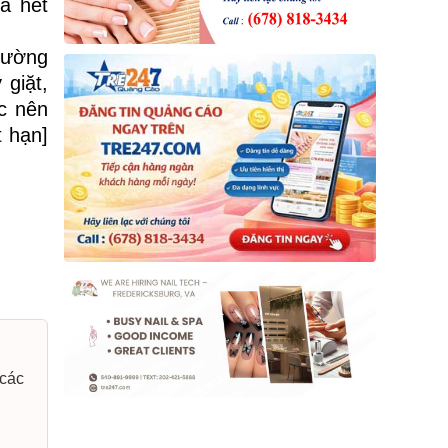
đã hết
rường
 giặt,
c nên
t hạn]
 các