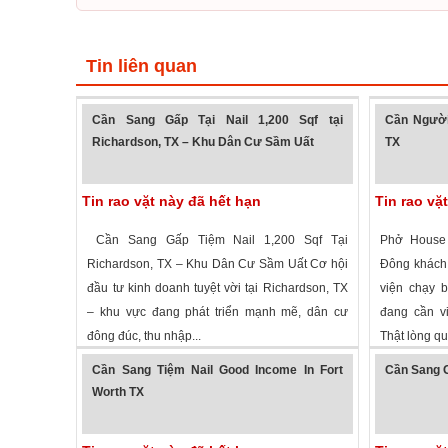
Tin liên quan
Cần Sang Gấp Tại Nail 1,200 Sqf tại
Cần Người
Richardson, TX – Khu Dân Cư Sầm Uất
TX
Tin rao vặt này đã hết hạn
Tin rao vặ
Cần Sang Gấp Tiệm Nail 1,200 Sqf Tại
Phở House 
Richardson, TX – Khu Dân Cư Sầm Uất Cơ hội
Đông khách
đầu tư kinh doanh tuyệt vời tại Richardson, TX
viện chạy b
– khu vực đang phát triển mạnh mẽ, dân cư
đang cần vi
đông đúc, thu nhập...
Thật lòng qu
1,383 lượt xem
·
Richardson
,
Texas
»
3,010 lượt
Cần Sang Tiệm Nail Good Income In Fort
Cần Sang G
Worth TX