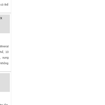
 có thể
TX
ineral
ghế, 10
g, xung
, không
ro lên,