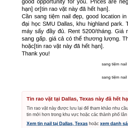
good opportunity for you. Prices are nego
hạn] or[tin rao vặt này đã hết hạn].
Cần
sang tiệm nail
đẹp, good location in
đại học SMU Dallas, khu highland park. 
máy sấy đầy đủ. Rent 5200/tháng. Giá n
sang gấp. giá cả có thể thương lượng. Thậ
hoặc[tin rao vặt này đã hết hạn].
Thank you!
sang tiệm nail
sang tiệm nail
Tin rao vặt tại Dallas, Texas này đã hết h
Tin rao vặt này được lưu lại để tham khảo nhu cầu
tin mới hơn trong khu vực hoặc các thành phố lân
Xem tin nail tại Dallas, Texas
hoặc
xem danh sá