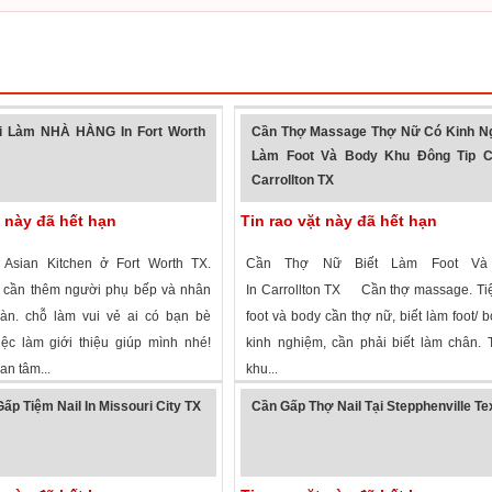
 Làm NHÀ HÀNG In Fort Worth
Cần Thợ Massage Thợ Nữ Có Kinh N
Làm Foot Và Body Khu Đông Tip C
Carrollton TX
t này đã hết hạn
Tin rao vặt này đã hết hạn
Asian Kitchen ở Fort Worth TX.
Cần Thợ Nữ Biết Làm Foot Và
 cần thêm người phụ bếp và nhân
In Carrollton TX Cần thợ massage. Ti
àn. chỗ làm vui vẻ ai có bạn bè
foot và body cần thợ nữ, biết làm foot/ b
ệc làm giới thiệu giúp mình nhé!
kinh nghiệm, cần phải biết làm chân.
an tâm...
khu...
 xem
·
Fort Worth
,
Texas
»
4,396 lượt xem
·
Carrollton
,
Texas
»
ấp Tiệm Nail In Missouri City TX
Cần Gấp Thợ Nail Tại Stepphenville T