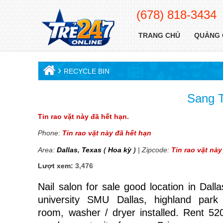
(678) 818-3434
TRANG CHỦ
QUẢNG 
›
RECYCLE BIN
Sang T
Tin rao vặt này đã hết hạn.
Phone:
Tin rao vặt này đã hết hạn
Area:
Dallas
,
Texas
(
Hoa kỳ
)
| Zipcode:
Tin rao vặt này
Lượt xem:
3,476
Nail salon for sale good location in Dal
university SMU Dallas, highland par
room, washer / dryer installed. Rent 520