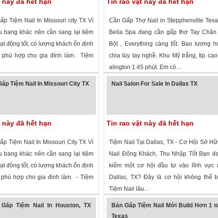
t này đã hết hạn
Tin rao vặt này đã hết hạn
p Tiệm Nail In Missouri city TX Vì
Cần Gấp Thợ Nail in Stepphenville Tex
u bang khác nên cần sang lại tiệm
Bella Spa đang cần gấp thợ Tay Chân
ạt động tốt, có lượng khách ổn định
Bột , Everything càng tốt. Bao lương 
 phù hợp cho gia đình làm. Tiệm
chia tùy tay nghề. Khu Mỹ trắng, tip cao
alington 1:45 phút. Em có...
 xem
·
Missouri City
,
Texas
»
1,754 lượt xem
·
Stephenville
,
Texas
»
ấp Tiệm Nail In Missouri City TX
Nail Salon For Sale In Dallas TX
t này đã hết hạn
Tin rao vặt này đã hết hạn
p Tiệm Nail In Missouri City TX Vì
Tiệm Nail Tại Dallas, TX - Cơ Hội Sở H
u bang khác nên cần sang lại tiệm
Nail Đông Khách, Thu Nhập Tốt Bạn đa
ạt động tốt, có lượng khách ổn định
kiếm một cơ hội đầu tư vào lĩnh vực n
phù hợp cho gia đình làm. - Tiệm
Dallas, TX? Đây là cơ hội không thể 
Tiệm Nail lâu...
 xem
·
Missouri City
,
Texas
»
1,613 lượt xem
·
Dallas
,
Texas
»
Gấp Tiệm Nail In Houston, TX
Bán Gấp Tiệm Nail Mới Build Hơn 1 
Texas