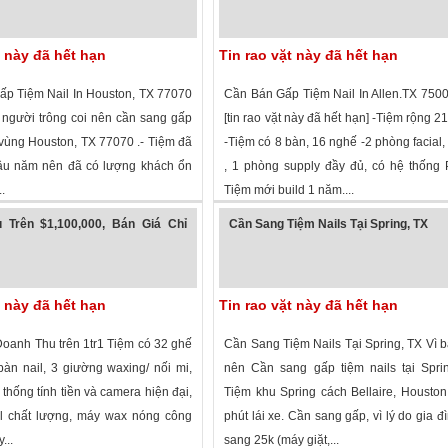
t này đã hết hạn
Tin rao vặt này đã hết hạn
p Tiệm Nail In Houston, TX 77070
Cần Bán Gấp Tiệm Nail In Allen.TX 7500
 người trông coi nên cần sang gấp
[tin rao vặt này đã hết hạn] -Tiệm rộng 2
 vùng Houston, TX 77070 .- Tiệm đã
-Tiệm có 8 bàn, 16 nghế -2 phòng facial, 2
âu năm nên đã có lượng khách ổn
, 1 phòng supply đầy đủ, có hệ thống
.
Tiệm mới build 1 năm....
 xem
·
Houston
,
Texas
»
1,813 lượt xem
·
Allen
,
Texas
»
 Trên $1,100,000, Bán Giá Chỉ
Cần Sang Tiệm Nails Tại Spring, TX
t này đã hết hạn
Tin rao vặt này đã hết hạn
oanh Thu trên 1tr1 Tiệm có 32 ghế
Cần Sang Tiệm Nails Tại Spring, TX Vì 
bàn nail, 3 giường waxing/ nối mi,
nên Cần sang gấp tiệm nails tại Spri
 thống tính tiền và camera hiện đại,
Tiệm khu Spring cách Bellaire, Housto
l chất lượng, máy wax nóng công
phút lái xe. Cần sang gấp, vì lý do gia đì
...
sang 25k (máy giặt,...