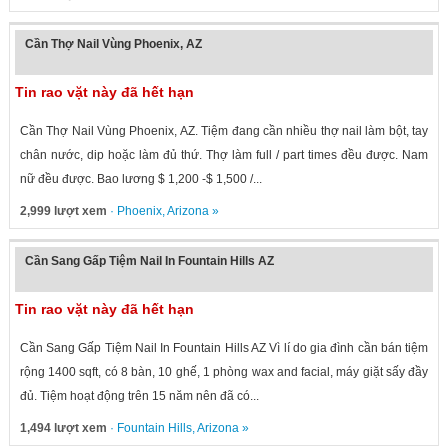
Cần Thợ Nail Vùng Phoenix, AZ
Tin rao vặt này đã hết hạn
Cần Thợ Nail Vùng Phoenix, AZ. Tiệm đang cần nhiều thợ nail làm bột, tay
chân nước, dip hoặc làm đủ thứ. Thợ làm full / part times đều được. Nam
nữ đều được. Bao lương $ 1,200 -$ 1,500 /...
2,999 lượt xem
·
Phoenix
,
Arizona
»
Cần Sang Gấp Tiệm Nail In Fountain Hills AZ
Tin rao vặt này đã hết hạn
Cần Sang Gấp Tiệm Nail In Fountain Hills AZ Vì lí do gia đình cần bán tiệm
rộng 1400 sqft, có 8 bàn, 10 ghế, 1 phòng wax and facial, máy giặt sấy đầy
đủ. Tiệm hoạt động trên 15 năm nên đã có...
1,494 lượt xem
·
Fountain Hills
,
Arizona
»