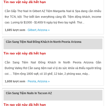
Tin rao vặt này đã hết hạn
Cần Gấp Thợ Nail In Gilbert AZ Tiệm Margarita Nail & Spa đang cần nhiều
thợ TCN, bột. Thợ biết làm everything càng tốt. Tiệm động khách, income
cao. Lương từ $1000 - $1400/ 6 ngày tuỳ theo tay nghề. Thợ...
1,685 lượt xem
·
Gilbert
,
Arizona
»
Cần Sang Tiệm Nail Đông Khách In North Peoria Arizona
Tin rao vặt này đã hết hạn
Cần Sang Tiệm Nail Đông Khách In North Peoria Arizona Gần
Đường Valley Rd Cần sang tiệm nail vì lý do sức khỏe và thiếu người trông
coi…. Tiệm rộng 1800 sqft, có 10 ghế, 12 bàn, 2 phòng wax, máy...
1,608 lượt xem
·
Peoria
,
Arizona
»
Cần Sang Tiệm Nails In Tucson AZ
Tin rao vặt này đã hết hạn