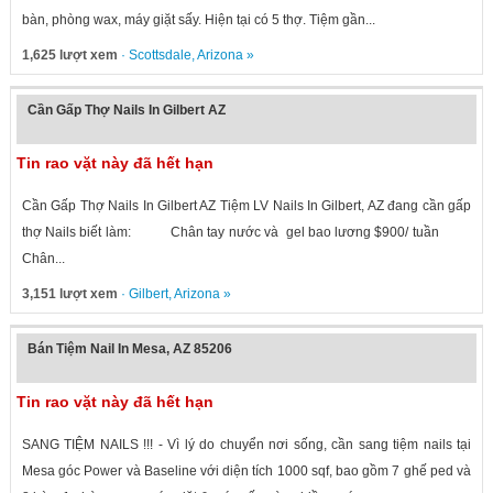
bàn, phòng wax, máy giặt sấy. Hiện tại có 5 thợ. Tiệm gần...
1,625 lượt xem
·
Scottsdale
,
Arizona
»
Cần Gấp Thợ Nails In Gilbert AZ
Tin rao vặt này đã hết hạn
Cần Gấp Thợ Nails In Gilbert AZ Tiệm LV Nails In Gilbert, AZ đang cần gấp
thợ Nails biết làm: Chân tay nước và gel bao lương $900/ tuần
Chân...
3,151 lượt xem
·
Gilbert
,
Arizona
»
Bán Tiệm Nail In Mesa, AZ 85206
Tin rao vặt này đã hết hạn
SANG TIỆM NAILS !!! - Vì lý do chuyển nơi sống, cần sang tiệm nails tại
Mesa góc Power và Baseline với diện tích 1000 sqf, bao gồm 7 ghế ped và