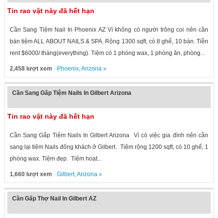
Tin rao vặt này đã hết hạn
Cần Sang Tiệm Nail In Phoenix AZ Vì không có người trông coi nên cần
bán tiệm ALL ABOUT NAILS & SPA. Rộng 1300 sqft, có 8 ghế, 10 bàn. Tiền
rent $6000/ tháng(everything). Tiệm có 1 phòng wax, 1 phòng ăn, phòng...
2,458 lượt xem
·
Phoenix
,
Arizona
»
Cần Sang Gấp Tiệm Nails In Gilbert Arizona
Tin rao vặt này đã hết hạn
Cần Sang Gấp Tiệm Nails In Gilbert Arizona Vì có việc gia đình nên cần
sang lại tiệm Nails đông khách ở Gilbert. Tiệm rộng 1200 sqft, có 10 ghế, 1
phòng wax. Tiệm đẹp. Tiệm hoạt...
1,660 lượt xem
·
Gilbert
,
Arizona
»
Cần Gấp Thợ Nail In Gilbert AZ