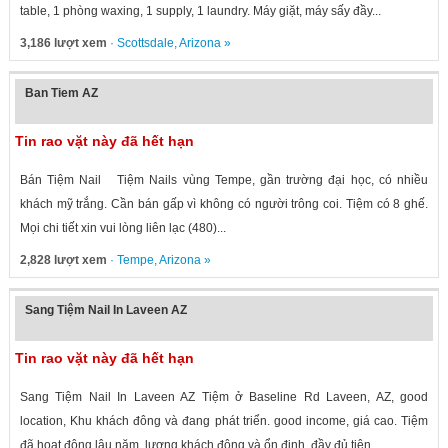
table, 1 phòng waxing, 1 supply, 1 laundry. Máy giặt, máy sấy đầy...
3,186 lượt xem
·
Scottsdale
,
Arizona
»
Ban Tiem AZ
Tin rao vặt này đã hết hạn
Bán Tiệm Nail Tiệm Nails vùng Tempe, gần trường đại học, có nhiều
khách mỹ trắng. Cần bán gấp vì không có người trông coi. Tiệm có 8 ghế.
Mọi chi tiết xin vui lòng liên lạc (480)...
2,828 lượt xem
·
Tempe
,
Arizona
»
Sang Tiệm Nail In Laveen AZ
Tin rao vặt này đã hết hạn
Sang Tiệm Nail In Laveen AZ Tiệm ở Baseline Rd Laveen, AZ, good
location, Khu khách đông và đang phát triển. good income, giá cao. Tiệm
đã hoạt động lâu năm, lượng khách đông và ổn định, đầy đủ tiện...