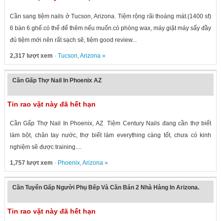
Cần sang tiệm nails ở Tucson, Arizona. Tiệm rộng rãi thoáng mát.(1400 sf)
6 bàn 6 ghế.có thể để thêm nếu muốn.có phòng wax, máy giặt máy sấy đầy
đủ tiệm mới nên rất sạch sẽ, tiệm good review...
2,317 lượt xem
·
Tucson
,
Arizona
»
Cần Gấp Thợ Nail In Phoenix AZ
Tin rao vặt này đã hết hạn
Cần Gấp Thợ Nail In Phoenix, AZ Tiệm Century Nails đang cần thợ biết
làm bột, chân tay nước, thợ biết làm everything càng tốt, chưa có kinh
nghiệm sẽ được training....
1,757 lượt xem
·
Phoenix
,
Arizona
»
Cần Tuyển Gấp Người Phụ Bếp Và Cần Bán 2 Nhà Hàng In Arizona.
Tin rao vặt này đã hết hạn