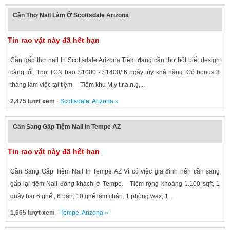
Cần Thợ Nail Làm Ở Scottsdale Arizona
Tin rao vặt này đã hết hạn
Cần gấp thợ nail In Scottsdale Arizona Tiệm đang cần thợ bột biết desigh
càng tốt. Thợ TCN bao $1000 - $1400/ 6 ngày tùy khả năng. Có bonus 3
tháng làm việc tại tiệm Tiệm khu M.y t.r.a.n.g,...
2,475 lượt xem
·
Scottsdale
,
Arizona
»
Cần Sang Gấp Tiệm Nail In Tempe AZ
Tin rao vặt này đã hết hạn
Cần Sang Gấp Tiệm Nail In Tempe AZ Vì có việc gia đình nên cần sang
gấp lại tiệm Nail đông khách ở Tempe. -Tiệm rộng khoảng 1.100 sqft, 1
quầy bar 6 ghế , 6 bàn, 10 ghế làm chân, 1 phòng wax, 1...
1,665 lượt xem
·
Tempe
,
Arizona
»