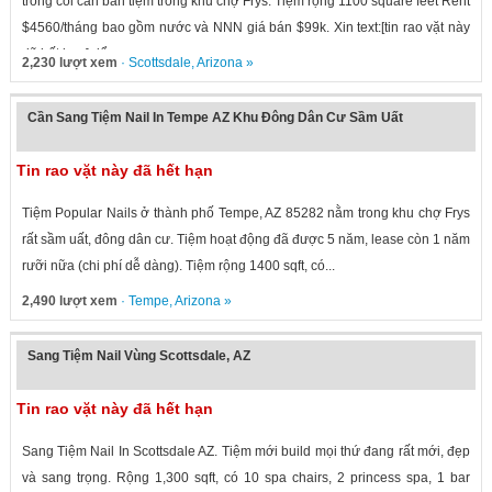
trông coi cần bán tiệm trong khu chợ Frys. Tiệm rộng 1100 square feet Rent
$4560/tháng bao gồm nước và NNN giá bán $99k. Xin text:[tin rao vặt này
đã hết hạn] để...
2,230 lượt xem
·
Scottsdale
,
Arizona
»
Cần Sang Tiệm Nail In Tempe AZ Khu Đông Dân Cư Sầm Uất
Tin rao vặt này đã hết hạn
Tiệm Popular Nails ở thành phố Tempe, AZ 85282 nằm trong khu chợ Frys
rất sầm uất, đông dân cư. Tiệm hoạt động đã được 5 năm, lease còn 1 năm
rưỡi nữa (chi phí dễ dàng). Tiệm rộng 1400 sqft, có...
2,490 lượt xem
·
Tempe
,
Arizona
»
Sang Tiệm Nail Vùng Scottsdale, AZ
Tin rao vặt này đã hết hạn
Sang Tiệm Nail In Scottsdale AZ. Tiệm mới build mọi thứ đang rất mới, đẹp
và sang trọng. Rộng 1,300 sqft, có 10 spa chairs, 2 princess spa, 1 bar