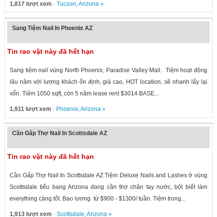
1,817 lượt xem
·
Tucson
,
Arizona
»
Sang Tiệm Nail In Phoenix AZ
Tin rao vặt này đã hết hạn
Sang tiệm nail vùng North Phoenix, Paradise Valley Mall. Tiệm hoạt động
lâu năm với lượng khách ổn định, giá cao, HOT location, sẽ nhanh lấy lại
vốn. Tiệm 1050 sqft, còn 5 năm lease rent $3014 BASE...
1,911 lượt xem
·
Phoenix
,
Arizona
»
Cần Gấp Thợ Nail In Scottsdale AZ
Tin rao vặt này đã hết hạn
Cần Gấp Thợ Nail In Scottsdale AZ Tiệm Deluxe Nails and Lashes ở vùng
Scottsdale tiểu bang Arizona đang cần thợ chân tay nước, bột biết làm
everything càng tốt. Bao lương từ $900 - $1300/ tuần. Tiệm trong...
1,913 lượt xem
·
Scottsdale
,
Arizona
»