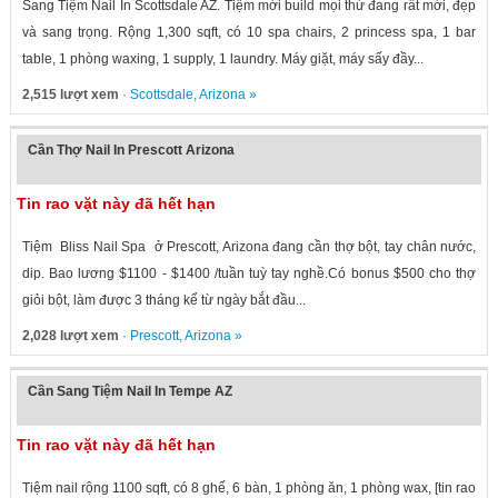
Sang Tiệm Nail In Scottsdale AZ. Tiệm mới build mọi thứ đang rất mới, đẹp
và sang trọng. Rộng 1,300 sqft, có 10 spa chairs, 2 princess spa, 1 bar
table, 1 phòng waxing, 1 supply, 1 laundry. Máy giặt, máy sấy đầy...
2,515 lượt xem
·
Scottsdale
,
Arizona
»
Cần Thợ Nail In Prescott Arizona
Tin rao vặt này đã hết hạn
Tiệm Bliss Nail Spa ở Prescott, Arizona đang cần thợ bột, tay chân nước,
dip. Bao lương $1100 - $1400 /tuần tuỳ tay nghề.Có bonus $500 cho thợ
giỏi bột, làm được 3 tháng kể từ ngày bắt đầu...
2,028 lượt xem
·
Prescott
,
Arizona
»
Cần Sang Tiệm Nail In Tempe AZ
Tin rao vặt này đã hết hạn
Tiệm nail rộng 1100 sqft, có 8 ghế, 6 bàn, 1 phòng ăn, 1 phòng wax, [tin rao