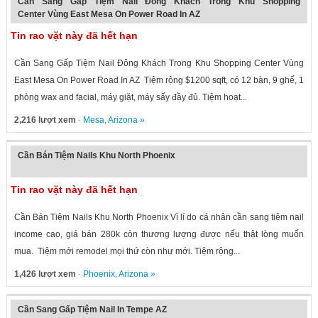
Cần Sang Gấp Tiệm Nail Đông Khách Trong Khu Shopping
Center Vùng East Mesa On Power Road In AZ
Tin rao vặt này đã hết hạn
Cần Sang Gấp Tiệm Nail Đông Khách Trong Khu Shopping Center Vùng
East Mesa On Power Road In AZ Tiệm rộng $1200 sqft, có 12 bàn, 9 ghế, 1
phòng wax and facial, máy giặt, máy sấy đầy đủ. Tiệm hoạt...
2,216 lượt xem
·
Mesa
,
Arizona
»
Cần Bán Tiệm Nails Khu North Phoenix
Tin rao vặt này đã hết hạn
Cần Bán Tiệm Nails Khu North Phoenix Vì lí do cá nhân cần sang tiệm nail
income cao, giá bán 280k còn thương lượng được nếu thật lòng muốn
mua. Tiệm mới remodel mọi thứ còn như mới. Tiệm rộng...
1,426 lượt xem
·
Phoenix
,
Arizona
»
Cần Sang Gấp Tiệm Nail In Tempe AZ