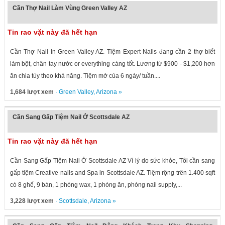
Cần Thợ Nail Làm Vùng Green Valley AZ
Tin rao vặt này đã hết hạn
Cần Thợ Nail In Green Valley AZ. Tiệm Expert Nails đang cần 2 thợ biết
làm bột, chân tay nước or everything càng tốt. Lương từ $900 - $1,200 hơn
ăn chia tùy theo khả năng. Tiệm mở của 6 ngày/ tuần....
1,684 lượt xem
·
Green Valley
,
Arizona
»
Cần Sang Gấp Tiệm Nail Ở Scottsdale AZ
Tin rao vặt này đã hết hạn
Cần Sang Gấp Tiệm Nail Ở Scottsdale AZ Vì lý do sức khỏe, Tôi cần sang
gấp tiệm Creative nails and Spa in Scottsdale AZ. Tiệm rộng trên 1.400 sqft
có 8 ghế, 9 bàn, 1 phòng wax, 1 phòng ăn, phòng nail supply,...
3,228 lượt xem
·
Scottsdale
,
Arizona
»