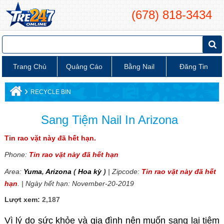
(678) 818-3434
Trang Chủ
Quảng Cáo
Bằng Nail
Đăng Tin
›
RECYCLE BIN
Sang Tiệm Nail In Arizona
Tin rao vặt này đã hết hạn.
Phone:
Tin rao vặt này đã hết hạn
Area:
Yuma
,
Arizona
(
Hoa kỳ
)
| Zipcode:
Tin rao vặt này đã hết
hạn
. | Ngày hết hạn: November-20-2019
Lượt xem:
2,187
Vì lý do sức khỏe và gia đình nên muốn sang lại tiệm