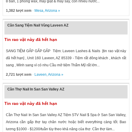
8 bàn, 1 phòng wax, máy giặt & máy sấy, còn nhiều nước...
1,382 lượt xem
·
Mesa
,
Arizona
»
Cần Sang Tiệm Nail Vùng Laveen AZ
Tin rao vặt này đã hết hạn
SANG TIỆM GẤP GẤP GẤP Tiệm: Laveen Lashes & Nails [tin rao vặt này
đã hết hạn] , Unit 160 Laveen, AZ 85339 - Tiệm rất đông khách , khách rất
sang , Mīnh sang vì có nhu Cầu mở tiệm Thẩm Mỹ rất lớn...
2,721 lượt xem
·
Laveen
,
Arizona
»
Cần Thợ Nail In San San Valley AZ
Tin rao vặt này đã hết hạn
Cần Thợ Nail In San San Valley AZ Tiệm STV Nail $ Spa ở San San Valley,
Arizona cần gấp thợ tay chân nước hoặc biết everything càng tốt. Bao
lương $1000 - $1200/tuần tùy theo khả năng của thợ. Cần thợ làm...