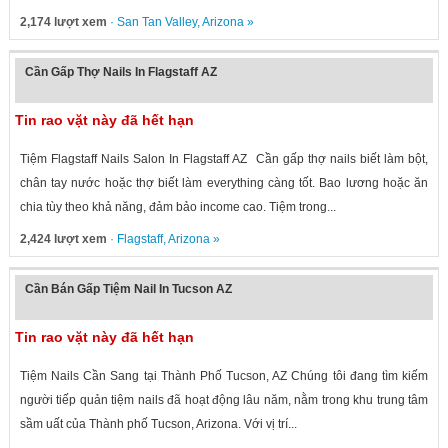
2,174 lượt xem
·
San Tan Valley
,
Arizona
»
Cần Gấp Thợ Nails In Flagstaff AZ
Tin rao vặt này đã hết hạn
Tiệm Flagstaff Nails Salon In Flagstaff AZ Cần gấp thợ nails biết làm bột,
chân tay nước hoặc thợ biết làm everything càng tốt. Bao lương hoặc ăn
chia tùy theo khả năng, đảm bảo income cao. Tiệm trong...
2,424 lượt xem
·
Flagstaff
,
Arizona
»
Cần Bán Gấp Tiệm Nail In Tucson AZ
Tin rao vặt này đã hết hạn
Tiệm Nails Cần Sang tại Thành Phố Tucson, AZ Chúng tôi đang tìm kiếm
người tiếp quản tiệm nails đã hoạt động lâu năm, nằm trong khu trung tâm
sầm uất của Thành phố Tucson, Arizona. Với vị trí...