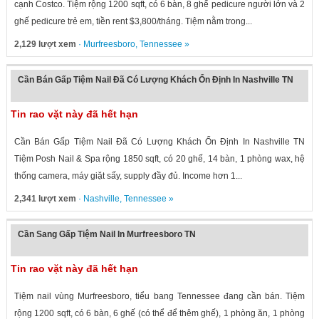
cạnh Costco. Tiệm rộng 1200 sqft, có 6 bàn, 8 ghế pedicure người lớn và 2
ghế pedicure trẻ em, tiền rent $3,800/tháng. Tiệm nằm trong...
2,129 lượt xem
·
Murfreesboro
,
Tennessee
»
Cần Bán Gấp Tiệm Nail Đã Có Lượng Khách Ổn Định In Nashville TN
Tin rao vặt này đã hết hạn
Cần Bán Gấp Tiệm Nail Đã Có Lượng Khách Ổn Định In Nashville TN
Tiệm Posh Nail & Spa rộng 1850 sqft, có 20 ghế, 14 bàn, 1 phòng wax, hệ
thống camera, máy giặt sấy, supply đầy đủ. Income hơn 1...
2,341 lượt xem
·
Nashville
,
Tennessee
»
Cần Sang Gấp Tiệm Nail In Murfreesboro TN
Tin rao vặt này đã hết hạn
Tiệm nail vùng Murfreesboro, tiểu bang Tennessee đang cần bán. Tiệm
rộng 1200 sqft, có 6 bàn, 6 ghế (có thể để thêm ghế), 1 phòng ăn, 1 phòng