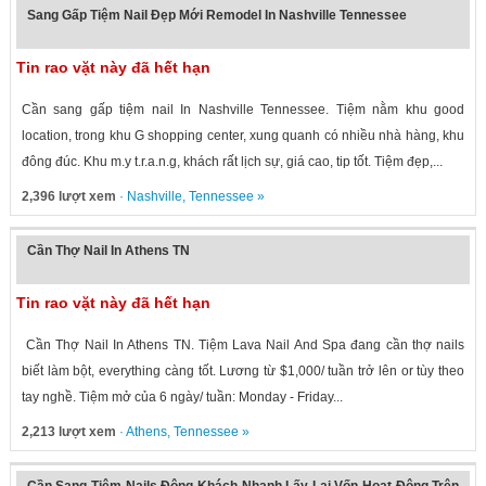
Sang Gấp Tiệm Nail Đẹp Mới Remodel In Nashville Tennessee
Tin rao vặt này đã hết hạn
Cần sang gấp tiệm nail In Nashville Tennessee. Tiệm nằm khu good
location, trong khu G shopping center, xung quanh có nhiều nhà hàng, khu
đông đúc. Khu m.y t.r.a.n.g, khách rất lịch sự, giá cao, tip tốt. Tiệm đẹp,...
2,396 lượt xem
·
Nashville
,
Tennessee
»
Cần Thợ Nail In Athens TN
Tin rao vặt này đã hết hạn
Cần Thợ Nail In Athens TN. Tiệm Lava Nail And Spa đang cần thợ nails
biết làm bột, everything càng tốt. Lương từ $1,000/ tuần trở lên or tùy theo
tay nghề. Tiệm mở của 6 ngày/ tuần: Monday - Friday...
2,213 lượt xem
·
Athens
,
Tennessee
»