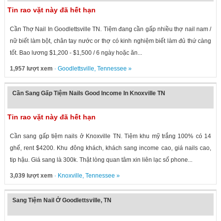
Tin rao vặt này đã hết hạn
Cần Thợ Nail In Goodlettsville TN. Tiệm đang cần gấp nhiều thợ nail nam /
nữ biết làm bột, chân tay nước or thợ có kinh nghiệm biết làm đủ thứ càng
tốt. Bao lương $1,200 - $1,500 / 6 ngày hoặc ăn...
1,957 lượt xem
·
Goodlettsville
,
Tennessee
»
Cần Sang Gấp Tiệm Nails Good Income In Knoxville TN
Tin rao vặt này đã hết hạn
Cần sang gấp tiệm nails ở Knoxville TN. Tiệm khu mỹ trắng 100% có 14
ghế, rent $4200. Khu đông khách, khách sang income cao, giá nails cao,
tip hậu. Giá sang là 300k. Thật lòng quan tâm xin liên lạc số phone...
3,039 lượt xem
·
Knoxville
,
Tennessee
»
Sang Tiệm Nail Ở Goodlettsville, TN