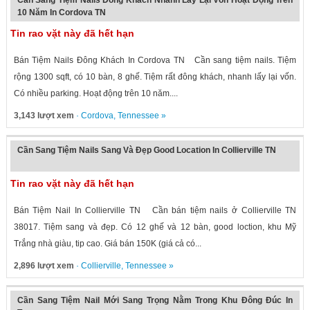
Cần Sang Tiệm Nails Đông Khách Nhanh Lấy Lại Vốn Hoạt Động Trên
10 Năm In Cordova TN
Tin rao vặt này đã hết hạn
Bán Tiệm Nails Đông Khách In Cordova TN Cần sang tiệm nails. Tiệm
rộng 1300 sqft, có 10 bàn, 8 ghế. Tiệm rất đông khách, nhanh lấy lại vốn.
Có nhiều parking. Hoạt động trên 10 năm....
3,143 lượt xem
·
Cordova
,
Tennessee
»
Cần Sang Tiệm Nails Sang Và Đẹp Good Location In Collierville TN
Tin rao vặt này đã hết hạn
Bán Tiệm Nail In Collierville TN Cần bán tiệm nails ở Collierville TN
38017. Tiệm sang và đẹp. Có 12 ghế và 12 bàn, good loction, khu Mỹ
Trắng nhà giàu, tip cao. Giá bán 150K (giá cả có...
2,896 lượt xem
·
Collierville
,
Tennessee
»
Cần Sang Tiệm Nail Mới Sang Trọng Nằm Trong Khu Đông Đúc In