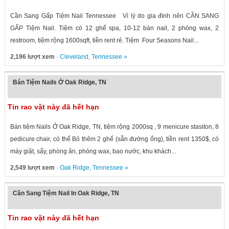
Cần Sang Gấp Tiệm Nail Tennessee Vì lý do gia đình nên CẦN SANG
GẤP Tiệm Nail. Tiệm có 12 ghế spa, 10-12 bàn nail, 2 phòng wax, 2
restroom, tiệm rộng 1600sqft, tiền rent rẻ. Tiệm Four Seasons Nail...
2,196 lượt xem
·
Cleveland
,
Tennessee
»
Bán Tiệm Nails Ở Oak Ridge, TN
Tin rao vặt này đã hết hạn
Bán tiệm Nails Ở Oak Ridge, TN, tiệm rộng 2000sq , 9 menicure stasiton, 8
pedicure chair, có thể Bỏ thêm 2 ghế (sẵn đường ống), tiền rent 1350$, có
máy giặt, sấy, phòng ăn, phòng wax, bao nước, khu khách...
2,549 lượt xem
·
Oak Ridge
,
Tennessee
»
Cần Sang Tiệm Nail In Oak Ridge, TN
Tin rao vặt này đã hết hạn