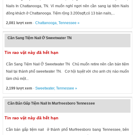
Nails In Chattanooga, TN. Vì muốn nghỉ ngơi nên cần sang lại tiệm Nails
đông khách ở Chattanooga. Tiệm rộng 3.200sqft,có 13 bàn nails,...
2,081 lượt xem
·
Chattanooga
,
Tennessee
»
Cần Sang Tiệm Nail Ở Sweetwater TN
Tin rao vặt này đã hết hạn
Cần Sang Tiệm Nail Ở Sweetwater TN Chủ muốn retire nên cần bán tiệm
Nail tại thành phố sweetwater TN. Cơ hội tuyệt vời cho anh chị nào muốn
làm chủ một...
2,199 lượt xem
·
Sweetwater
,
Tennessee
»
Cần Bán Gấp Tiệm Nail In Murfreesboro Tennessee
Tin rao vặt này đã hết hạn
Cần bán gấp tiệm nail ở thành phố Murfreesboro bang Tennessee, bên