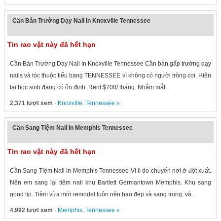
Cần Bán Trường Dạy Nail In Knoxville Tennessee
Tin rao vặt này đã hết hạn
Cần Bán Trường Dạy Nail In Knoxville Tennessee Cần bán gấp trường dạy
nails và tóc thuộc tiểu bang TENNESSEE vì không có người trông coi. Hiện
tại học sinh đang có ổn định. Rent $700/ tháng. Nhắm mắt...
2,371 lượt xem
·
Knoxville
,
Tennessee
»
Cần Sang Tiệm Nail In Memphis Tennessee
Tin rao vặt này đã hết hạn
Cần Sang Tiệm Nail In Memphis Tennessee Vì lí do chuyển nơi ở đột xuất.
Nên em sang lại tiệm nail khu Bartlett Germantown Memphis. Khu sang
good tip. Tiệm vừa mới remodel luôn nên bao đẹp và sang trọng, và...
4,992 lượt xem
·
Memphis
,
Tennessee
»