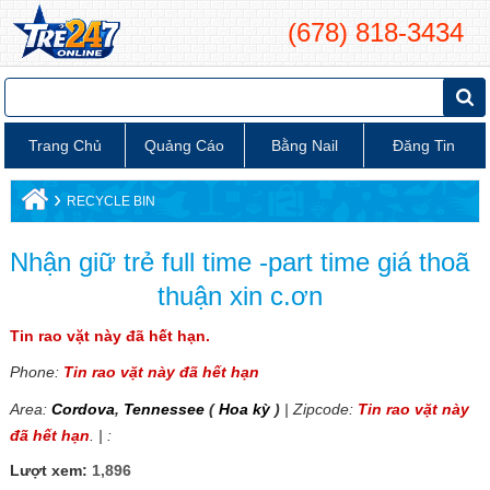
(678) 818-3434
Trang Chủ
Quảng Cáo
Bằng Nail
Đăng Tin
›
RECYCLE BIN
Nhận giữ trẻ full time -part time giá thoã
thuận xin c.ơn
Tin rao vặt này đã hết hạn.
Phone:
Tin rao vặt này đã hết hạn
Area:
Cordova
,
Tennessee
(
Hoa kỳ
)
| Zipcode:
Tin rao vặt này
đã hết hạn
. | :
Lượt xem:
1,896