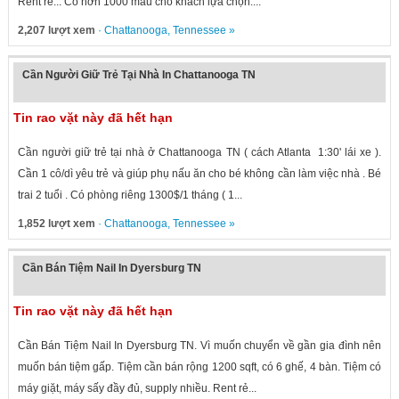
Rent rẻ... Có hơn 1000 màu cho khách lựa chọn....
2,207 lượt xem
·
Chattanooga
,
Tennessee
»
Cần Người Giữ Trẻ Tại Nhà In Chattanooga TN
Tin rao vặt này đã hết hạn
Cần người giữ trẻ tại nhà ở Chattanooga TN ( cách Atlanta 1:30' lái xe ).
Cần 1 cô/dì yêu trẻ và giúp phụ nấu ăn cho bé không cần làm việc nhà . Bé
trai 2 tuổi . Có phòng riêng 1300$/1 tháng ( 1...
1,852 lượt xem
·
Chattanooga
,
Tennessee
»
Cần Bán Tiệm Nail In Dyersburg TN
Tin rao vặt này đã hết hạn
Cần Bán Tiệm Nail In Dyersburg TN. Vì muốn chuyển về gần gia đình nên
muốn bán tiệm gấp. Tiệm cần bán rộng 1200 sqft, có 6 ghế, 4 bàn. Tiệm có
máy giặt, máy sấy đầy đủ, supply nhiều. Rent rẻ...