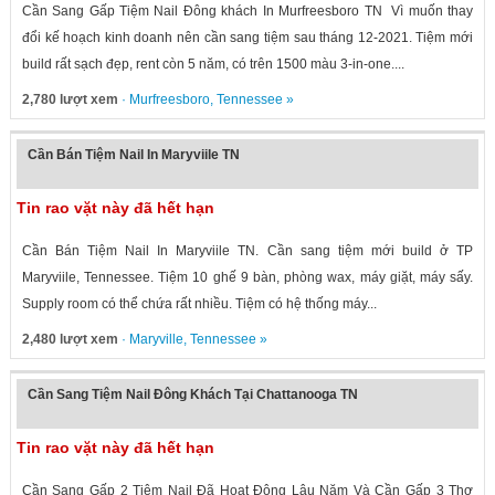
Cần Sang Gấp Tiệm Nail Đông khách In Murfreesboro TN Vì muốn thay
đổi kế hoạch kinh doanh nên cần sang tiệm sau tháng 12-2021. Tiệm mới
build rất sạch đẹp, rent còn 5 năm, có trên 1500 màu 3-in-one....
2,780 lượt xem
·
Murfreesboro
,
Tennessee
»
Cần Bán Tiệm Nail In Maryviile TN
Tin rao vặt này đã hết hạn
Cần Bán Tiệm Nail In Maryviile TN. Cần sang tiệm mới build ở TP
Maryviile, Tennessee. Tiệm 10 ghế 9 bàn, phòng wax, máy giặt, máy sấy.
Supply room có thể chứa rất nhiều. Tiệm có hệ thống máy...
2,480 lượt xem
·
Maryville
,
Tennessee
»
Cần Sang Tiệm Nail Đông Khách Tại Chattanooga TN
Tin rao vặt này đã hết hạn
Cần Sang Gấp 2 Tiệm Nail Đã Hoạt Động Lâu Năm Và Cần Gấp 3 Thợ