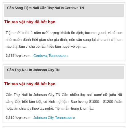
Cần Sang Tiệm Nail Cần Thợ Nai In Cordova TN
Tin rao vặt này đã hết hạn
Tiệm mới build 1 năm rưỡi lượng khách ổn định, income good, vì có con
nhỏ muốn dành thời gian cho gia đình, nên cần sang lại cho anh chị, em
nào thật tâm vì chủ bỏ rất nhiều tâm huyết vô tiệm ....
2,675 lượt xem
·
Cordova
,
Tennessee
»
Cần Thợ Nail In Johnson City TN
Tin rao vặt này đã hết hạn
Cần Thợ Nail In Johnson City TN Cần nhiều thợ nail nam/ nữ (nếu Nữ
càng tốt), biết làm bột, có kinh nghiệm. Bao lương $1000 - $1200 /tuần
hoặc ăn chia tùy theo tay nghề. Tiệm nằm trong khu mỹ...
2,210 lượt xem
·
Johnson City
,
Tennessee
»