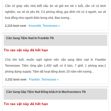
Cần cô giúp việc nhà biết nấu ăn và giữ em bé 1 tuổi, cần cô có kinh
nghiệm, vui vẻ và yêu trẻ, Có phòng riêng, gia đình chỉ có 4 người, vui vẻ
hoà đồng như người thân trong nhà. Bao lương...
2,110 lượt xem
·
Knoxville
,
Tennessee
»
Cần Sang Tiệm Nail In Franklin TN
Tin rao vặt này đã hết hạn
Chủ lớn tuổi, muốn nghỉ nghơi nên cần sang tiệm nail In Franklin
Tennessee. Tiệm rộng gần 1,400 sqft, có 6 bàn, 7 ghế, 1 phòng wax,1
phòng đựng supply. Tiệm đã hoạt động được 20 năm nên lượng...
3,152 lượt xem
·
Franklin
,
Tennessee
»
Cần Sang Gấp Tiệm Nail Đông khách In Murfreesboro TN
Tin rao vặt này đã hết hạn