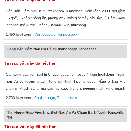
Cần Bán Tiệm Nail In Murfreesboro Tennessee Tiệm rộng 2800 sqft gồm
16 ghế, 16 bàn phòng ăn, phòng wax, máy giặt máy sấy đầy đủ Tiệm Good
location, mở được 9 tháng, Income $72,000/tháng...
1,450 lượt xem
·
Murfreesboro
,
Tennessee
»
Sang Gấp Tiệm Nail Gía Rẻ In Chattanooga Tennessee
Tin rao vặt này đã hết hạn
Cần sang gấp tiệm nail In Chattanooga Tennesee * Tiệm hoạt động 7 năm
nên đã có lượng khách đông ổn định. Income good. Nằm ở khu M.y
t.r.a.n.g, khách sang, giá cao, tip cao. Trong shopping mall, xung quanh
có...
2,733 lượt xem
·
Chattanooga
,
Tennessee
»
Tìm Người Giúp Việc Nhà Biết Nấu Ăn Và Chăm Bé 1 Tuổi In Knoxville
TN
Tin rao vặt này đã hết hạn