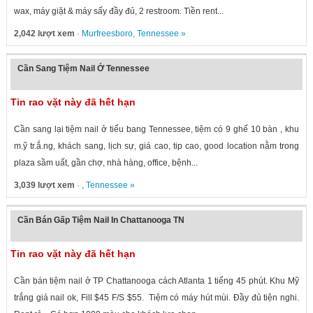
wax, máy giặt & máy sấy đầy đủ, 2 restroom. Tiền rent...
2,042 lượt xem
·
Murfreesboro
,
Tennessee
»
Cần Sang Tiệm Nail Ở Tennessee
Tin rao vặt này đã hết hạn
Cần sang lại tiệm nail ở tiểu bang Tennessee, tiệm có 9 ghế 10 bàn , khu
m.ỹ tr.ắ.ng, khách sang, lịch sự, giá cao, tip cao, good location nằm trong
plaza sầm uất, gần chợ, nhà hàng, office, bệnh...
3,039 lượt xem
· ,
Tennessee
»
Cần Bán Gấp Tiệm Nail In Chattanooga TN
Tin rao vặt này đã hết hạn
Cần bán tiệm nail ở TP Chattanooga cách Atlanta 1 tiếng 45 phút. Khu Mỹ
trắng giá nail ok, Fill $45 F/S $55. Tiệm có máy hút mùi. Đầy đủ tiện nghi.