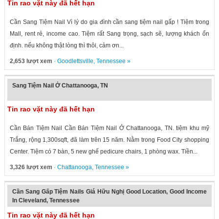
Tin rao vặt này đã hết hạn
Cần Sang Tiệm Nail Vì lý do gia đình cần sang tiệm nail gấp ! Tiệm trong
Mall, rent rẻ, income cao. Tiệm rất Sang trọng, sạch sẽ, lượng khách ổn
định. nếu không thật lòng thì thôi, cảm ơn...
2,653 lượt xem
·
Goodlettsville
,
Tennessee
»
Sang Tiệm Nail Ở Chattanooga, TN
Tin rao vặt này đã hết hạn
Cần Bán Tiệm Nail Cần Bán Tiệm Nail Ở Chattanooga, TN. tiệm khu mỹ
Trắng, rộng 1,300sqft, đã làm trên 15 năm. Nằm trong Food City shopping
Center. Tiệm có 7 bàn, 5 new ghế pedicure chairs, 1 phòng wax. Tiền...
3,326 lượt xem
·
Chattanooga
,
Tennessee
»
Cần Sang Gấp Tiệm Nails Giá Hữu Nghị Good Location, Good Income
In Cleveland, Tennessee
Tin rao vặt này đã hết hạn