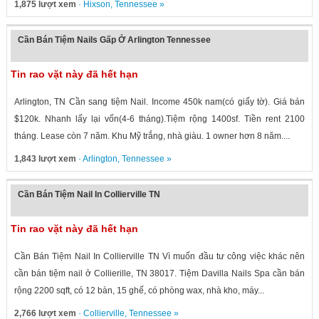
1,875 lượt xem
·
Hixson
,
Tennessee
»
Cần Bán Tiệm Nails Gấp Ở Arlington Tennessee
Tin rao vặt này đã hết hạn
Arlington, TN Cần sang tiệm Nail. Income 450k nam(có giấy tờ). Giá bán
$120k. Nhanh lấy lại vốn(4-6 tháng).Tiệm rộng 1400sf. Tiền rent 2100
tháng. Lease còn 7 năm. Khu Mỹ trắng, nhà giàu. 1 owner hơn 8 năm....
1,843 lượt xem
·
Arlington
,
Tennessee
»
Cần Bán Tiệm Nail In Collierville TN
Tin rao vặt này đã hết hạn
Cần Bán Tiệm Nail In Collierville TN Vì muốn đầu tư công việc khác nên
cần bán tiệm nail ở Collierille, TN 38017. Tiệm Davilla Nails Spa cần bán
rộng 2200 sqft, có 12 bàn, 15 ghế, có phòng wax, nhà kho, máy...
2,766 lượt xem
·
Collierville
,
Tennessee
»