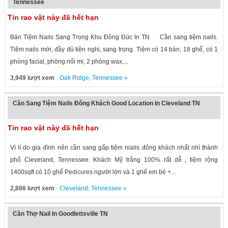
Tennessee
Tin rao vặt này đã hết hạn
Bán Tiệm Nails Sang Trọng Khu Đông Đúc In TN Cần sang tiệm nails.
Tiệm nails mới, đầy đủ tiện nghi, sang trọng. Tiệm có 14 bàn, 18 ghế, có 1
phòng facial, phòng nối mi, 2 phòng wax,...
3,949 lượt xem
·
Oak Ridge
,
Tennessee
»
Cần Sang Tiệm Nails Đông Khách Good Location In Cleveland TN
Tin rao vặt này đã hết hạn
Vì lí do gia đình nên cần sang gấp tiệm niails đông khách nhất nhì thành
phố Cleveland, Tennessee. Khách Mỹ trắng 100% rất dễ , tiệm rộng
1400sqft có 10 ghế Pedicures người lớn và 1 ghế em bé +...
2,886 lượt xem
·
Cleveland
,
Tennessee
»
Cần Thợ Nail In Goodlettsville TN