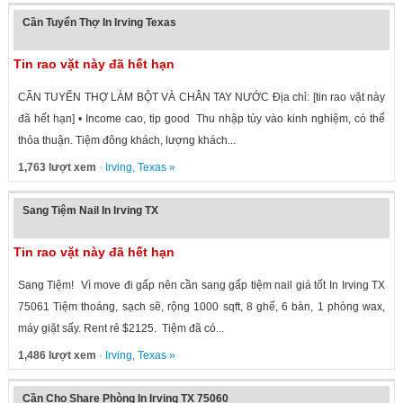
Cần Tuyển Thợ In Irving Texas
Tin rao vặt này đã hết hạn
CẦN TUYỂN THỢ LÀM BỘT VÀ CHÂN TAY NƯỚC Địa chỉ: [tin rao vặt này
đã hết hạn] • Income cao, tip good Thu nhập tùy vào kinh nghiệm, có thể
thỏa thuận. Tiệm đông khách, lượng khách...
1,763 lượt xem
·
Irving
,
Texas
»
Sang Tiệm Nail In Irving TX
Tin rao vặt này đã hết hạn
Sang Tiệm! Vì move đi gấp nên cần sang gấp tiệm nail giá tốt In Irving TX
75061 Tiệm thoáng, sạch sẽ, rộng 1000 sqft, 8 ghế, 6 bàn, 1 phòng wax,
máy giặt sấy. Rent rẻ $2125. Tiệm đã có...
1,486 lượt xem
·
Irving
,
Texas
»
Cần Cho Share Phòng In Irving TX 75060