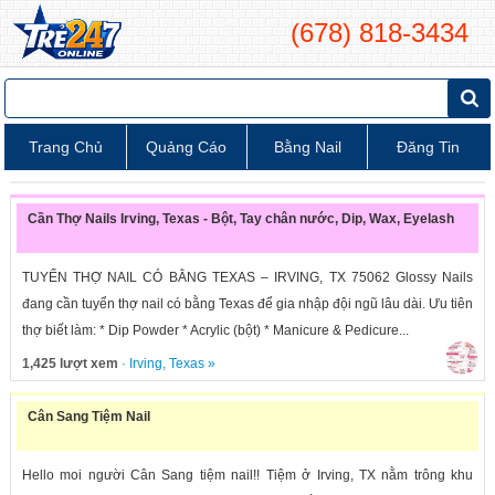
(678) 818-3434
Trang Chủ
Quảng Cáo
Bằng Nail
Đăng Tin
Cần Thợ Nails Irving, Texas - Bột, Tay chân nước, Dip, Wax, Eyelash
TUYỂN THỢ NAIL CÓ BẰNG TEXAS – IRVING, TX 75062 Glossy Nails
đang cần tuyển thợ nail có bằng Texas để gia nhập đội ngũ lâu dài. Ưu tiên
thợ biết làm: * Dip Powder * Acrylic (bột) * Manicure & Pedicure...
1,425 lượt xem
·
Irving
,
Texas
»
Cân Sang Tiệm Nail
Hello moi người Cân Sang tiệm nail!! Tiệm ở Irving, TX nằm trông khu