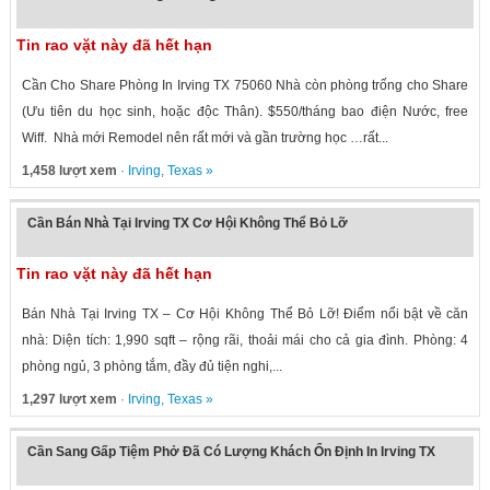
Tin rao vặt này đã hết hạn
Cần Cho Share Phòng In Irving TX 75060 Nhà còn phòng trống cho Share
(Ưu tiên du học sinh, hoặc độc Thân). $550/tháng bao điện Nước, free
Wiff. Nhà mới Remodel nên rất mới và gần trường học …rất...
1,458 lượt xem
·
Irving
,
Texas
»
Cần Bán Nhà Tại Irving TX Cơ Hội Không Thể Bỏ Lỡ
Tin rao vặt này đã hết hạn
Bán Nhà Tại Irving TX – Cơ Hội Không Thể Bỏ Lỡ! Điểm nổi bật về căn
nhà: Diện tích: 1,990 sqft – rộng rãi, thoải mái cho cả gia đình. Phòng: 4
phòng ngủ, 3 phòng tắm, đầy đủ tiện nghi,...
1,297 lượt xem
·
Irving
,
Texas
»
Cần Sang Gấp Tiệm Phở Đã Có Lượng Khách Ổn Định In Irving TX