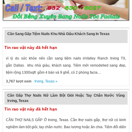
Cần Sang Gấp Tiệm Nails Khu Nhà Giàu Khách Sang In Texas
Tin rao vặt này đã hết hạn
vì lý do sức khỏe nên cần sang tiệm nails inValley Ranch Irving TX,
gần Dallas. khu nhà giàu, khách sang. Tiệm mới remodelled sang đẹp,
tiệm rộng 1300sqft gồm 4 bàn và 9 ghế, có 2 phòng facia....
3,767 lượt xem
·
Irving
,
Texas
»
Cần Gấp Thợ Nails Nữ Làm Bột Giỏi Hoặc Tay Chân Nước Vùng
Irving, Texas
Tin rao vặt này đã hết hạn
CẦN THỢ NAILS GẤP Ở Irving, Texas. Cần thợ nails gấp, thợ nữ có kinh
nghiệm làm bột giỏi, tay chân nước. Bao lương hoặc ăn chia. Tiệm đối diện