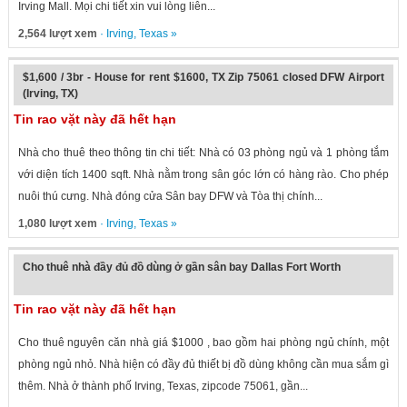
Irving Mall. Mọi chi tiết xin vui lòng liên...
2,564 lượt xem
·
Irving
,
Texas
»
$1,600 / 3br - House for rent $1600, TX Zip 75061 closed DFW Airport
(Irving, TX)
Tin rao vặt này đã hết hạn
Nhà cho thuê theo thông tin chi tiết: Nhà có 03 phòng ngủ và 1 phòng tắm
với diện tích 1400 sqft. Nhà nằm trong sân góc lớn có hàng rào. Cho phép
nuôi thú cưng. Nhà đóng cửa Sân bay DFW và Tòa thị chính...
1,080 lượt xem
·
Irving
,
Texas
»
Cho thuê nhà đầy đủ đồ dùng ở gần sân bay Dallas Fort Worth
Tin rao vặt này đã hết hạn
Cho thuê nguyên căn nhà giá $1000 , bao gồm hai phòng ngủ chính, một
phòng ngủ nhỏ. Nhà hiện có đầy đủ thiết bị đồ dùng không cần mua sắm gì
thêm. Nhà ở thành phố Irving, Texas, zipcode 75061, gần...