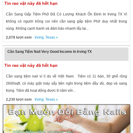
Tin rao vặt này đã hết hạn
Cần Sang Gấp Tiệm Phở Đã Có Lượng Khách Ổn Định In Irving TX Vì
không có người trông coi nên cần sang gấp tiệm Phở duy nhất trong
vùng. Không cạnh tranh và đảm bảo nhanh lấy lại...
2,078 lượt xem
·
Irving
,
Texas
»
Cần Sang Tiệm Nail Very Good Income In Irving TX
Tin rao vặt này đã hết hạn
Cần sang tiệm nail vì lí do về Việt Nam. Tiệm có 11 bàn, 30 ghế rộng
2600sqft, có máy giặt máy sấy tiện nghi trong tiệm đầy đủ, đẹp và sang
trọng. Tiệm đã hoạt động được 8 năm với...
2,230 lượt xem
·
Irving
,
Texas
»