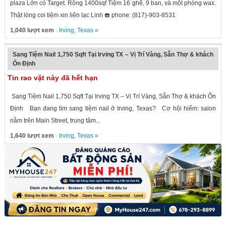
plaza Lớn có Target. Rộng 1400sqf Tiệm 16 ghế, 9 ban, và một phòng wax.
Thật lòng coi tiệm xin liên lạc Linh ☎️ phone: (817)-903-8531
1,040 lượt xem
·
Irving
,
Texas
»
Sang Tiệm Nail 1,750 Sqft Tại Irving TX – Vị Trí Vàng, Sẵn Thợ & khách
Ổn Định
Tin rao vặt này đã hết hạn
Sang Tiệm Nail 1,750 Sqft Tại Irving TX – Vị Trí Vàng, Sẵn Thợ & khách Ổn
Định Bạn đang tìm sang tiệm nail ở Irving, Texas? Cơ hội hiếm: salon
nằm trên Main Street, trung tâm...
1,640 lượt xem
·
Irving
,
Texas
»