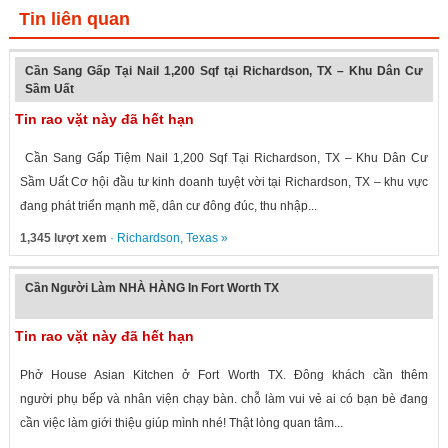
Tin liên quan
Cần Sang Gấp Tại Nail 1,200 Sqf tại Richardson, TX – Khu Dân Cư
Sầm Uất
Tin rao vặt này đã hết hạn
Cần Sang Gấp Tiệm Nail 1,200 Sqf Tại Richardson, TX – Khu Dân Cư
Sầm Uất Cơ hội đầu tư kinh doanh tuyệt vời tại Richardson, TX – khu vực
đang phát triển mạnh mẽ, dân cư đông đúc, thu nhập...
1,345 lượt xem
·
Richardson
,
Texas
»
Cần Người Làm NHÀ HÀNG In Fort Worth TX
Tin rao vặt này đã hết hạn
Phở House Asian Kitchen ở Fort Worth TX. Đông khách cần thêm
người phụ bếp và nhân viện chạy bàn. chỗ làm vui vẻ ai có bạn bè đang
cần việc làm giới thiệu giúp mình nhé! Thật lòng quan tâm...