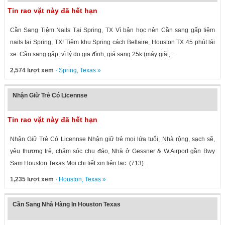
Tin rao vặt này đã hết hạn
Cần Sang Tiệm Nails Tại Spring, TX Vì bận học nên Cần sang gấp tiệm
nails tại Spring, TX! Tiệm khu Spring cách Bellaire, Houston TX 45 phút lái
xe. Cần sang gấp, vì lý do gia đình, giá sang 25k (máy giặt,...
2,574 lượt xem
·
Spring
,
Texas
»
Nhận Giữ Trẻ Có Licennse
Tin rao vặt này đã hết hạn
Nhận Giữ Trẻ Có Licennse Nhận giữ trẻ mọi lứa tuổi, Nhà rộng, sạch sẽ,
yêu thương trẻ, chăm sóc chu đáo, Nhà ở Gessner & W.Airport gần Bwy
Sam Houston Texas Mọi chi tiết xin liên lạc: (713)...
1,235 lượt xem
·
Houston
,
Texas
»
Cần Sang Nhà Hàng In Houston Texas