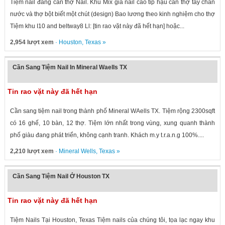
Tiệm nail đang cần thợ Nail. Khu Mix giá nail cao tip hậu cần thợ tay chân
nước và thợ bột biết một chút (design) Bao lương theo kinh nghiệm cho thợ
Tiệm khu I10 and beltway8 Ll: [tin rao vặt này đã hết hạn] hoặc...
2,954 lượt xem
·
Houston
,
Texas
»
Cần Sang Tiệm Nail In Mineral Waells TX
Tin rao vặt này đã hết hạn
Cần sang tiệm nail trong thành phố Mineral WAells TX. Tiệm rộng 2300sqft
có 16 ghế, 10 bàn, 12 thợ. Tiệm lớn nhất trong vùng, xung quanh thành
phố giàu đang phát triển, không cạnh tranh. Khách m.y t.r.a.n.g 100%....
2,210 lượt xem
·
Mineral Wells
,
Texas
»
Cần Sang Tiệm Nail Ở Houston TX
Tin rao vặt này đã hết hạn
Tiệm Nails Tại Houston, Texas Tiệm nails của chúng tôi, tọa lạc ngay khu