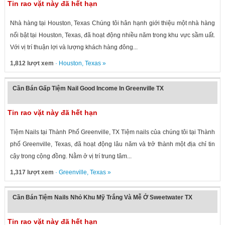
Tin rao vặt này đã hết hạn
Nhà hàng tại Houston, Texas Chúng tôi hân hạnh giới thiệu một nhà hàng
nổi bật tại Houston, Texas, đã hoạt động nhiều năm trong khu vực sầm uất.
Với vị trí thuận lợi và lượng khách hàng đông...
1,812 lượt xem
·
Houston
,
Texas
»
Cần Bán Gấp Tiệm Nail Good Income In Greenville TX
Tin rao vặt này đã hết hạn
Tiệm Nails tại Thành Phố Greenville, TX Tiệm nails của chúng tôi tại Thành
phố Greenville, Texas, đã hoạt động lâu năm và trở thành một địa chỉ tin
cậy trong cộng đồng. Nằm ở vị trí trung tâm...
1,317 lượt xem
·
Greenville
,
Texas
»
Cần Bán Tiệm Nails Nhỏ Khu Mỹ Trắng Và Mễ Ở Sweetwater TX
Tin rao vặt này đã hết hạn