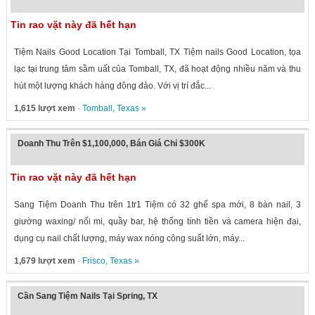
Tin rao vặt này đã hết hạn
Tiệm Nails Good Location Tại Tomball, TX Tiệm nails Good Location, tọa
lạc tại trung tâm sầm uất của Tomball, TX, đã hoạt động nhiều năm và thu
hút một lượng khách hàng đông đảo. Với vị trí đắc...
1,615 lượt xem
·
Tomball
,
Texas
»
Doanh Thu Trên $1,100,000, Bán Giá Chỉ $300K
Tin rao vặt này đã hết hạn
Sang Tiệm Doanh Thu trên 1tr1 Tiệm có 32 ghế spa mới, 8 bàn nail, 3
giường waxing/ nối mi, quầy bar, hệ thống tính tiền và camera hiện đại,
dụng cụ nail chất lượng, máy wax nóng công suất lớn, máy...
1,679 lượt xem
·
Frisco
,
Texas
»
Cần Sang Tiệm Nails Tại Spring, TX