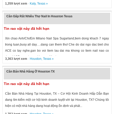
1,359 lượt xem
·
Katy
,
Texas
»
Cần Gấp Rất Nhiều Thợ Nail In Houston Texas
Tin rao vặt này đã hết hạn
Xin chao Anh/Chi/Em Milano Nail Spa Sugarland,tiem dong khach 7 ngay
trong tuan,busy all day….dang can them tho! Che do dai ngo dac biet cho
ACE co tay nghe,gan bo voi tiem lau dai ma khong co tiem nail nao co
duoc! ACE quan tam vui long call/text...
3,363 lượt xem
·
Houston
,
Texas
»
Cần Bán Nhà Hàng Ở Houston TX
Tin rao vặt này đã hết hạn
Cần Bán Nhà Hàng Tại Houston, TX – Cơ Hội Kinh Doanh Hấp Dẫn Bạn
đang tìm kiếm một cơ hội kinh doanh tuyệt vời tại Houston, TX? Chúng tôi
hiện có một nhà hàng đang hoạt động ổn định và phát...