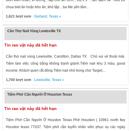
luon kien nhẫn, kĩ lưỡng , tap cho an cơm , thịt v..v …tan sạch sẽ . neu trẻ
chua biet ăn hoặc kho ăn, khó tập .. ba Me yên tâm...
1,621 lượt xem
·
Garland
,
Texas
»
Cần Thợ Nail Vùng Lewisville TX
Tin rao vặt này đã hết hạn
Cần thợ nail vùng Lewisville, Carollton, Dallas TX . Chủ vui vẻ thoải mái.
Tiệm làm việc công bằng không tranh giành.Tiệm nail khu 3 màu, good
income. Khách quen rất đông.Tiệm nail nhỏ trong chợ Target,...
1,700 lượt xem
·
Lewisville
,
Texas
»
Tiệm Phở Cần Người Ở Houston Texas
Tin rao vặt này đã hết hạn
Tiệm Phở Cần Người Ở Houston Texas Phở Houston | 10961 north fwy
Houston texas 77037. Tiệm phở cần tuyển nhân viên phục vụ các ngày