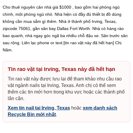
Cho thuê nguyên căn nhà giá $1000 , bao gồm hai phòng ngủ
chính, một phòng ngủ nhỏ. Nhà hiện có đầy đủ thiết bị đồ dùng
không cần mua sắm gì thêm. Nhà ở thành phố Irving, Texas,
zipcode 75061, gần sân bay Dallas Fort Worth. Nhà có hàng rào
bao quanh, nhà ngay góc ngã ba nhiều chỗ đậu xe. Sân trước sân
sau rộng. Liên lạc phone or text:[tin rao vặt này đã hết hạn] Chị
Năm.
Tin rao vặt tại Irving, Texas này đã hết hạn
Tin rao vặt này được lưu lại để tham khảo nhu cầu rao
vặt ngành nails tại Irving, Texas. Anh chị có thể xem
thêm các tin mới hơn trong khu vực hoặc các thành phố
lân cận.
Xem tin nail tại Irving, Texas
hoặc
xem danh sách
Recycle Bin mới nhất
.