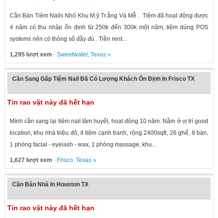
Cần Bán Tiệm Nails Nhỏ Khu M.ỹ Tr.ắng Và Mễ . Tiệm đã hoạt động được
4 năm có thu nhập ổn định từ 250k đến 300k một năm, tiệm dùng POS
systems nên có thông số đầy đủ . Tiền rent...
1,295 lượt xem
·
Sweetwater
,
Texas
»
Cần Sang Gấp Tiệm Nail Đã Có Lượng Khách Ổn Định In Frisco TX
Tin rao vặt này đã hết hạn
Mình cần sang lại tiệm nail tâm huyết, hoạt động 10 năm. Nằm ở vị trí good
location, khu nhà triệu đô, ít tiệm cạnh tranh, rộng 2400sqft, 26 ghế, 8 bàn,
1 phòng facial - eyelash - wax, 1 phòng massage, khu...
1,627 lượt xem
·
Frisco
,
Texas
»
Cần Bán Nhà In Houston TX
Tin rao vặt này đã hết hạn