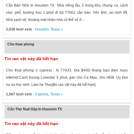
Cần Bán Nhà In Houston TX Nhà riêng lầu 2 trong khu chung cư, cách
chợ, phố, trường học 1 phút đi bộ 77061 cần bán. Yên tĩnh, an ninh tốt.
Nhà sạch sẽ, thoáng mát nhận nhà có thể vô ở...
2,036 lượt xem
·
Houston
,
Texas
»
Cho thue phong
Tin rao vặt này đã hết hạn
Cho thue phong o cypress , tx 77433. Gia $400/ thang bao dien nuoc
internet.Cach truong Lonestar 3 phut, gan cho Ca Mau, cho HEB. Uu tien
nu va hoc sinh. Lien he Thuy[tin rao vặt này đã hết hạn]
1,567 lượt xem
·
Cypress
,
Texas
»
Cần Thợ Nail Gấp In Houston TX
Tin rao vặt này đã hết hạn