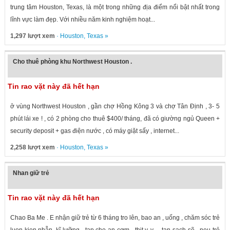
trung tâm Houston, Texas, là một trong những địa điểm nổi bật nhất trong
lĩnh vực làm đẹp. Với nhiều năm kinh nghiệm hoạt...
1,297 lượt xem
·
Houston
,
Texas
»
Cho thuê phòng khu Northwest Houston .
Tin rao vặt này đã hết hạn
ở vùng Northwest Houston , gần chợ Hồng Kông 3 và chợ Tân Định , 3- 5
phút lái xe ! , có 2 phòng cho thuê $400/ tháng, đã có giường ngủ Queen +
security deposit + gas điện nước , có máy giặt sấy , internet...
2,258 lượt xem
·
Houston
,
Texas
»
Nhan giữ trẻ
Tin rao vặt này đã hết hạn
Chao Ba Me . E nhận giữ trẻ từ 6 tháng tro lên, bao an , uống , chăm sóc trẻ