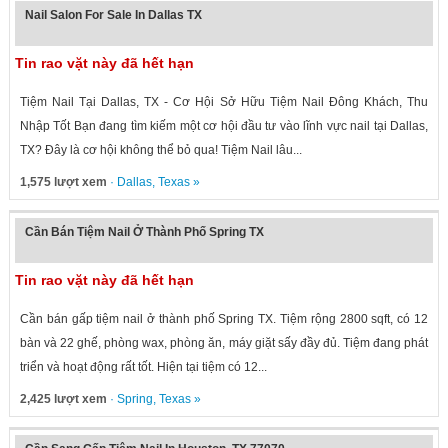
Nail Salon For Sale In Dallas TX
Tin rao vặt này đã hết hạn
Tiệm Nail Tại Dallas, TX - Cơ Hội Sở Hữu Tiệm Nail Đông Khách, Thu
Nhập Tốt Bạn đang tìm kiếm một cơ hội đầu tư vào lĩnh vực nail tại Dallas,
TX? Đây là cơ hội không thể bỏ qua! Tiệm Nail lâu...
1,575 lượt xem
·
Dallas
,
Texas
»
Cần Bán Tiệm Nail Ở Thành Phố Spring TX
Tin rao vặt này đã hết hạn
Cần bán gấp tiệm nail ở thành phố Spring TX. Tiệm rộng 2800 sqft, có 12
bàn và 22 ghế, phòng wax, phòng ăn, máy giặt sấy đầy đủ. Tiệm đang phát
triển và hoạt động rất tốt. Hiện tại tiệm có 12...
2,425 lượt xem
·
Spring
,
Texas
»