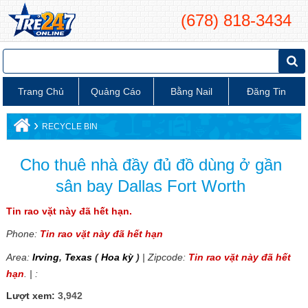
(678) 818-3434
Trang Chủ
Quảng Cáo
Bằng Nail
Đăng Tin
›
RECYCLE BIN
Cho thuê nhà đầy đủ đồ dùng ở gần
sân bay Dallas Fort Worth
Tin rao vặt này đã hết hạn.
Phone:
Tin rao vặt này đã hết hạn
Area:
Irving
,
Texas
(
Hoa kỳ
)
| Zipcode:
Tin rao vặt này đã hết
hạn
. | :
Lượt xem:
3,942