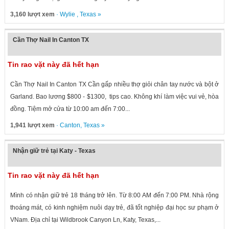
3,160 lượt xem
·
Wylie
,
Texas
»
Cần Thợ Nail In Canton TX
Tin rao vặt này đã hết hạn
Cần Thợ Nail In Canton TX Cần gấp nhiều thợ giỏi chân tay nước và bột ở
Garland. Bao lương $800 - $1300, tips cao. Không khí làm việc vui vẻ, hòa
đồng. Tiệm mở cửa từ 10:00 am đến 7:00...
1,941 lượt xem
·
Canton
,
Texas
»
Nhận giữ trẻ tại Katy - Texas
Tin rao vặt này đã hết hạn
Mình có nhận giữ trẻ 18 tháng trở lên. Từ 8:00 AM đến 7:00 PM. Nhà rộng
thoáng mát, có kinh nghiệm nuôi dạy trẻ, đã tốt nghiệp đại học sư phạm ở
VNam. Địa chỉ tại Wildbrook Canyon Ln, Katy, Texas,...