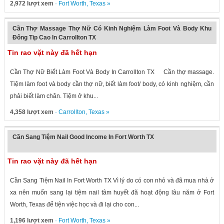
2,972 lượt xem
·
Fort Worth
,
Texas
»
Cần Thợ Massage Thợ Nữ Có Kinh Nghiệm Làm Foot Và Body Khu
Đông Tip Cao In Carrollton TX
Tin rao vặt này đã hết hạn
Cần Thợ Nữ Biết Làm Foot Và Body In Carrollton TX Cần thợ massage.
Tiệm làm foot và body cần thợ nữ, biết làm foot/ body, có kinh nghiệm, cần
phải biết làm chân. Tiệm ở khu...
4,358 lượt xem
·
Carrollton
,
Texas
»
Cần Sang Tiệm Nail Good Income In Fort Worth TX
Tin rao vặt này đã hết hạn
Cần Sang Tiệm Nail In Fort Worth TX Vì lý do có con nhỏ và đã mua nhà ở
xa nên muốn sang lại tiệm nail tâm huyết đã hoạt động lâu năm ở Fort
Worth, Texas để tiện việc học và đi lại cho con...
1,196 lượt xem
·
Fort Worth
,
Texas
»