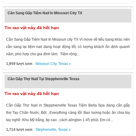
Cần Sang Gấp Tiệm Nail In Missouri City TX
Tin rao vặt này đã hết hạn
Cần Sang Gấp Tiệm Nail In Missouri city TX Vì move về tiểu bang khác nên
cần sang lại tiệm nail đang hoạt động tốt, có lượng khách ổn định quanh
năm, phù hợp cho gia đình làm. Tiệm rộng...
1,959 lượt xem
·
Missouri City
,
Texas
»
Cần Gấp Thợ Nail Tại Stepphenville Texas
Tin rao vặt này đã hết hạn
Cần Gấp Thợ Nail in Stepphenville Texas Tiệm Bella Spa đang cần gấp
thợ Tay Chân Nước, Bột , Everything càng tốt. Bao lương hoặc ăn chia tùy
tay nghề. Khu Mỹ trắng, tip cao , cách alington 1:45 phút. Em có...
1,714 lượt xem
·
Stephenville
,
Texas
»