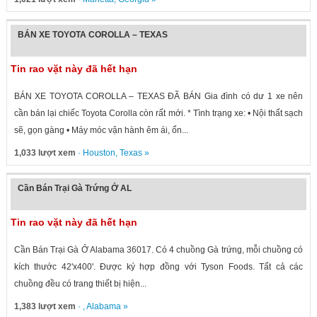
BÁN XE TOYOTA COROLLA – TEXAS
Tin rao vặt này đã hết hạn
BÁN XE TOYOTA COROLLA – TEXAS ĐÃ BÁN Gia đình có dư 1 xe nên
cần bán lại chiếc Toyota Corolla còn rất mới. * Tình trạng xe: • Nội thất sạch
sẽ, gọn gàng • Máy móc vận hành êm ái, ổn...
1,033 lượt xem
·
Houston
,
Texas
»
Cần Bán Trại Gà Trứng Ở AL
Tin rao vặt này đã hết hạn
Cần Bán Trại Gà Ở Alabama 36017. Có 4 chuồng Gà trứng, mỗi chuồng có
kích thước 42'x400'. Được ký hợp đồng với Tyson Foods. Tất cả các
chuồng đều có trang thiết bị hiện...
1,383 lượt xem
· ,
Alabama
»