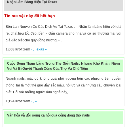
Nhận Làm Bảng Hiệu Tại Texas
Tin rao vặt này đã hết hạn
Bên Lan Nguyen Có Các Dịch Vụ Tại Texas : - Nhận làm bảng hiệu với giá
rẻ, chất liệu tốt, đẹp, bền. - Gắn camera cho nhà và cơ sở thương mại với
giá đặc biệt cho quý đồng hương. -...
1,608 lượt xem
· ,
Texas
»
Cuộc Sống Thầm Lặng Trong Thế Giới Nails: Những Khó Khăn, Niềm
Vui Và Bí Quyết Thành Công Của Thợ Và Chủ Tiệm
Ngành nails, mặc dù không quá phô trương trên các phương tiện truyền
thông, lại là một thế giới đầy sắc màu, nỗ lực và cả những câu chuyện ít ai
biết. Đối với những người làm nghề này,...
1,194 lượt xem
· , »
Văn hóa và đời sống xã hội của cộng đồng thợ nails