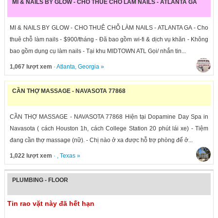
MI & NAILS BY GLOW - CHO THUÊ CHỖ LÀM NAILS - ATLANTA GA
MI & NAILS BY GLOW - CHO THUÊ CHỖ LÀM NAILS - ATLANTA GA - Cho
thuê chỗ làm nails - $900/tháng - Đã bao gồm wi-fi & dịch vụ khăn - Không
bao gồm dụng cụ làm nails - Tại khu MIDTOWN ATL Gọi/ nhắn tin...
1,067 lượt xem
·
Atlanta
,
Georgia
»
CẦN THỢ MASSAGE - NAVASOTA 77868
CẦN THỢ MASSAGE - NAVASOTA 77868 Hiện tại Dopamine Day Spa in
Navasota ( cách Houston 1h, cách College Station 20 phút lái xe) - Tiệm
đang cần thợ massage (nữ). - Chị nào ở xa được hỗ trợ phòng để ở...
1,022 lượt xem
· ,
Texas
»
PLUMBING - FLOOR
Tin rao vặt này đã hết hạn