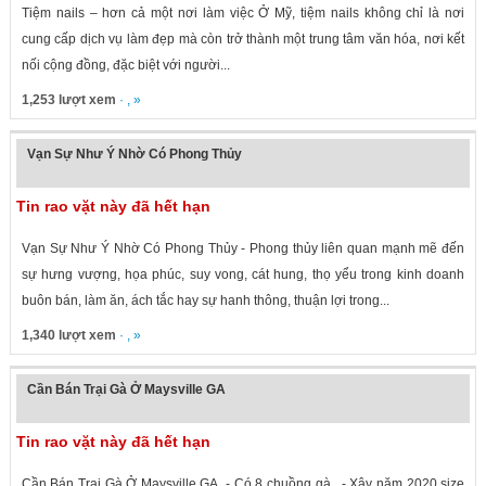
Tiệm nails – hơn cả một nơi làm việc Ở Mỹ, tiệm nails không chỉ là nơi
cung cấp dịch vụ làm đẹp mà còn trở thành một trung tâm văn hóa, nơi kết
nối cộng đồng, đặc biệt với người...
1,253 lượt xem
· , »
Vạn Sự Như Ý Nhờ Có Phong Thủy
Tin rao vặt này đã hết hạn
Vạn Sự Như Ý Nhờ Có Phong Thủy - Phong thủy liên quan mạnh mẽ đến
sự hưng vượng, họa phúc, suy vong, cát hung, thọ yểu trong kinh doanh
buôn bán, làm ăn, ách tắc hay sự hanh thông, thuận lợi trong...
1,340 lượt xem
· , »
Cần Bán Trại Gà Ở Maysville GA
Tin rao vặt này đã hết hạn
Cần Bán Trại Gà Ở Maysville GA. - Có 8 chuồng gà. - Xây năm 2020 size