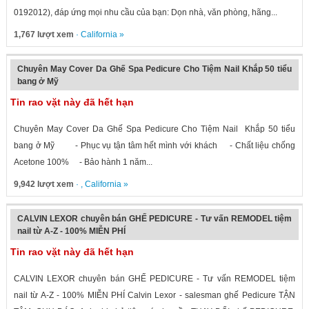
0192012), đáp ứng mọi nhu cầu của bạn: Dọn nhà, văn phòng, hãng...
1,767 lượt xem
·
California
»
Chuyên May Cover Da Ghế Spa Pedicure Cho Tiệm Nail Khắp 50 tiểu
bang ở Mỹ
Tin rao vặt này đã hết hạn
Chuyên May Cover Da Ghế Spa Pedicure Cho Tiệm Nail Khắp 50 tiểu
bang ở Mỹ - Phục vụ tận tâm hết mình với khách - Chất liệu chống
Acetone 100% - Bảo hành 1 năm...
9,942 lượt xem
· ,
California
»
CALVIN LEXOR chuyên bán GHẾ PEDICURE - Tư vấn REMODEL tiệm
nail từ A-Z - 100% MIỄN PHÍ
Tin rao vặt này đã hết hạn
CALVIN LEXOR chuyên bán GHẾ PEDICURE - Tư vấn REMODEL tiệm
nail từ A-Z - 100% MIỄN PHÍ Calvin Lexor - salesman ghế Pedicure TẬN