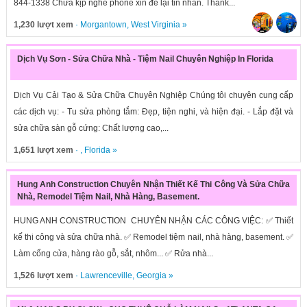
844-1338 Chưa kịp nghe phone xin để lại tin nhắn. Thank...
1,230 lượt xem
·
Morgantown
,
West Virginia
»
Dịch Vụ Sơn - Sửa Chữa Nhà - Tiệm Nail Chuyên Nghiệp In Florida
Dịch Vụ Cải Tạo & Sửa Chữa Chuyên Nghiệp Chúng tôi chuyên cung cấp
các dịch vụ: - Tu sửa phòng tắm: Đẹp, tiện nghi, và hiện đại. - Lắp đặt và
sửa chữa sàn gỗ cứng: Chất lượng cao,...
1,651 lượt xem
· ,
Florida
»
Hung Anh Construction Chuyên Nhận Thiết Kế Thi Công Và Sửa Chữa
Nhà, Remodel Tiệm Nail, Nhà Hàng, Basement.
HUNG ANH CONSTRUCTION CHUYÊN NHẬN CÁC CÔNG VIỆC: ✅ Thiết
kế thi công và sửa chữa nhà. ✅ Remodel tiệm nail, nhà hàng, basement. ✅
Làm cổng cửa, hàng rào gỗ, sắt, nhôm... ✅ Rửa nhà...
1,526 lượt xem
·
Lawrenceville
,
Georgia
»