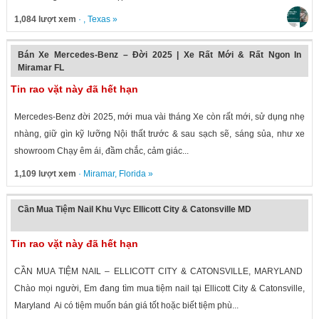
1,084 lượt xem
· ,
Texas
»
Bán Xe Mercedes-Benz – Đời 2025 | Xe Rất Mới & Rất Ngon In
Miramar FL
Tin rao vặt này đã hết hạn
Mercedes-Benz đời 2025, mới mua vài tháng Xe còn rất mới, sử dụng nhẹ
nhàng, giữ gìn kỹ lưỡng Nội thất trước & sau sạch sẽ, sáng sủa, như xe
showroom Chạy êm ái, đầm chắc, cảm giác...
1,109 lượt xem
·
Miramar
,
Florida
»
Cần Mua Tiệm Nail Khu Vực Ellicott City & Catonsville MD
Tin rao vặt này đã hết hạn
CẦN MUA TIỆM NAIL – ELLICOTT CITY & CATONSVILLE, MARYLAND
Chào mọi người, Em đang tìm mua tiệm nail tại Ellicott City & Catonsville,
Maryland Ai có tiệm muốn bán giá tốt hoặc biết tiệm phù...