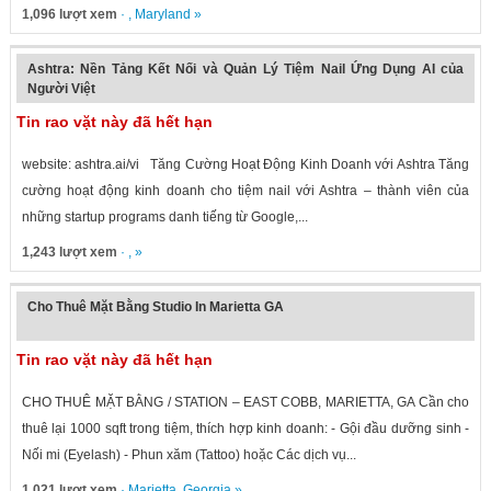
1,096 lượt xem
· ,
Maryland
»
Ashtra: Nền Tảng Kết Nối và Quản Lý Tiệm Nail Ứng Dụng AI của
Người Việt
Tin rao vặt này đã hết hạn
website: ashtra.ai/vi Tăng Cường Hoạt Động Kinh Doanh với Ashtra Tăng
cường hoạt động kinh doanh cho tiệm nail với Ashtra – thành viên của
những startup programs danh tiếng từ Google,...
1,243 lượt xem
· , »
Cho Thuê Mặt Bằng Studio In Marietta GA
Tin rao vặt này đã hết hạn
CHO THUÊ MẶT BẰNG / STATION – EAST COBB, MARIETTA, GA Cần cho
thuê lại 1000 sqft trong tiệm, thích hợp kinh doanh: - Gội đầu dưỡng sinh -
Nối mi (Eyelash) - Phun xăm (Tattoo) hoặc Các dịch vụ...
1,021 lượt xem
·
Marietta
,
Georgia
»