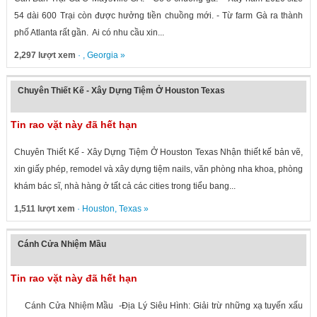
54 dài 600 Trại còn được hưởng tiền chuồng mới. - Từ farm Gà ra thành
phố Atlanta rất gần. Ai có nhu cầu xin...
2,297 lượt xem
· ,
Georgia
»
Chuyên Thiết Kế - Xây Dựng Tiệm Ở Houston Texas
Tin rao vặt này đã hết hạn
Chuyên Thiết Kế - Xây Dựng Tiệm Ở Houston Texas Nhận thiết kế bản vẽ,
xin giấy phép, remodel và xây dựng tiệm nails, văn phòng nha khoa, phòng
khám bác sĩ, nhà hàng ở tất cả các cities trong tiểu bang...
1,511 lượt xem
·
Houston
,
Texas
»
Cánh Cửa Nhiệm Mầu
Tin rao vặt này đã hết hạn
Cánh Cửa Nhiệm Mầu -Địa Lý Siêu Hình: Giải trừ những xạ tuyến xấu