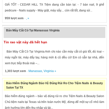
GIÁ TỐT - CEDAR HILL TX Tiệm đang cần bán lại: - 7 bàn nail, 9 ghế
pedicure - Nails supply - Máy giặt, máy sấy.... còn rất tốt, đang sử...
959 lượt xem
· , »
Bán Máy Cắt Cỏ Tại Manassas Virginia
Tin rao vặt này đã hết hạn
Bán Máy Cắt Cỏ Tại Virginia Anh chị nào cần máy cắt cỏ giá tốt, đủ loại –
máy ngồi lái, máy đẩy tay, hàng mới & cũ đều có! Em có sẵn tại nhà, đến
xem trực tiếp thoải mái –...
1,303 lượt xem
·
Manassas
,
Virginia
»
Bảo Hiểm Đúng Ngành Bảo Vệ Đúng Rủi Ro Cho Tiệm Nails & Beauty
Salon Tại TX
Bảo hiểm đúng ngành – bảo vệ đúng rủi ro cho Tiệm Nails & Beauty Salon
Chủ tiệm nails tại Texas và trên toàn nước Mỹ, đừng để một sự cố nhỏ làm
ảnh hưởng lớn đến thu nhập và tài...