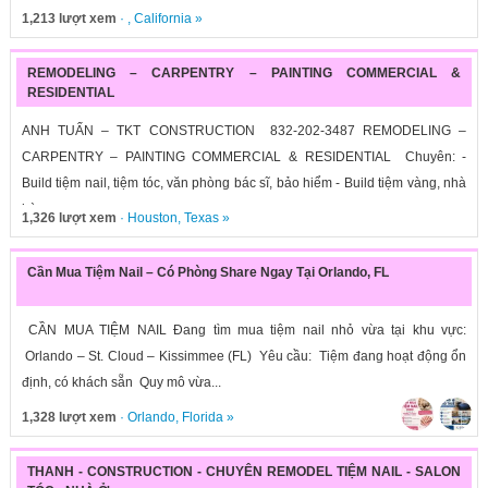
1,213 lượt xem
· ,
California
»
REMODELING – CARPENTRY – PAINTING COMMERCIAL &
RESIDENTIAL
ANH TUẤN – TKT CONSTRUCTION 832-202-3487 REMODELING –
CARPENTRY – PAINTING COMMERCIAL & RESIDENTIAL Chuyên: -
Build tiệm nail, tiệm tóc, văn phòng bác sĩ, bảo hiểm - Build tiệm vàng, nhà
hàng,...
1,326 lượt xem
·
Houston
,
Texas
»
Cần Mua Tiệm Nail – Có Phòng Share Ngay Tại Orlando, FL
CẦN MUA TIỆM NAIL Đang tìm mua tiệm nail nhỏ vừa tại khu vực:
Orlando – St. Cloud – Kissimmee (FL) Yêu cầu: Tiệm đang hoạt động ổn
định, có khách sẵn Quy mô vừa...
1,328 lượt xem
·
Orlando
,
Florida
»
THANH - CONSTRUCTION - CHUYÊN REMODEL TIỆM NAIL - SALON