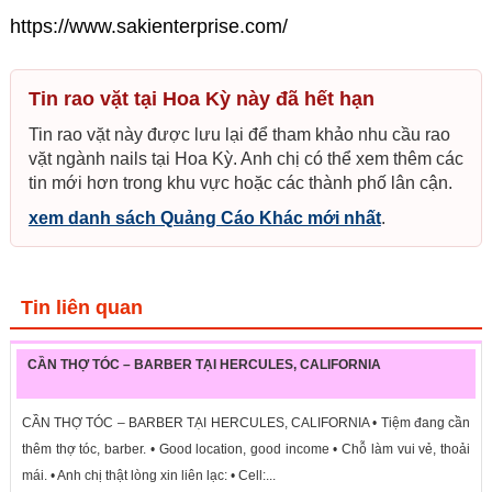
https://www.sakienterprise.com/
Tin rao vặt tại Hoa Kỳ này đã hết hạn
Tin rao vặt này được lưu lại để tham khảo nhu cầu rao
vặt ngành nails tại Hoa Kỳ. Anh chị có thể xem thêm các
tin mới hơn trong khu vực hoặc các thành phố lân cận.
xem danh sách Quảng Cáo Khác mới nhất
.
Tin liên quan
CẦN THỢ TÓC – BARBER TẠI HERCULES, CALIFORNIA
CẦN THỢ TÓC – BARBER TẠI HERCULES, CALIFORNIA • Tiệm đang cần
thêm thợ tóc, barber. • Good location, good income • Chỗ làm vui vẻ, thoải
mái. • Anh chị thật lòng xin liên lạc: • Cell:...