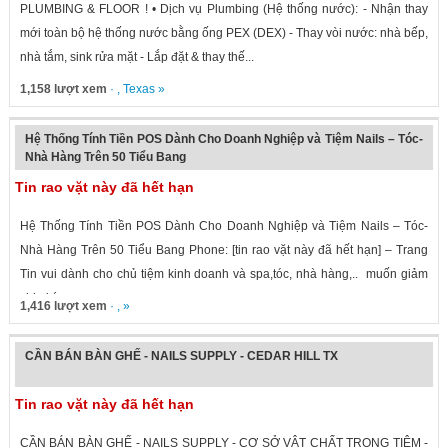
PLUMBING & FLOOR ! • Dịch vụ Plumbing (Hệ thống nước): - Nhận thay
mới toàn bộ hệ thống nước bằng ống PEX (DEX) - Thay vòi nước: nhà bếp,
nhà tắm, sink rửa mặt - Lắp đặt & thay thế...
1,158 lượt xem
· ,
Texas
»
Hệ Thống Tính Tiền POS Dành Cho Doanh Nghiệp và Tiệm Nails – Tóc-
Nhà Hàng Trên 50 Tiểu Bang
Tin rao vặt này đã hết hạn
Hệ Thống Tính Tiền POS Dành Cho Doanh Nghiệp và Tiệm Nails – Tóc-
Nhà Hàng Trên 50 Tiểu Bang Phone: [tin rao vặt này đã hết hạn] – Trang
Tin vui dành cho chủ tiệm kinh doanh và spa,tóc, nhà hàng,.. muốn giảm
chi phí...
1,416 lượt xem
· , »
CẦN BÁN BÀN GHẾ - NAILS SUPPLY - CEDAR HILL TX
Tin rao vặt này đã hết hạn
CẦN BÁN BÀN GHẾ - NAILS SUPPLY - CƠ SỞ VẬT CHẤT TRONG TIỆM -