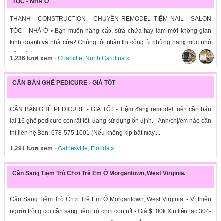
TÓC - NHÀ Ở
THANH - CONSTRUCTION - CHUYÊN REMODEL TIỆM NAIL - SALON
TÓC - NHÀ Ở • Bạn muốn nâng cấp, sửa chữa hay làm mới không gian
kinh doanh và nhà cửa? Chúng tôi nhận thi công từ những hạng mục nhỏ
đến các...
1,236 lượt xem
·
Charlotte
,
North Carolina
»
CẦN BÁN GHẾ PEDICURE - GIÁ TỐT
CẦN BÁN GHẾ PEDICURE - GIÁ TỐT - Tiệm đang remodel, nên cần bán
lại 16 ghế pedicure còn rất tốt, đang sử dụng ổn định. - Anh/chị/em nào cần
thì liên hệ Ben: 678-575-1001 (Nếu không kịp bắt máy,...
1,291 lượt xem
·
Gainesville
,
Florida
»
Cần Sang Tiệm Trò Chơi Trẻ Em Ở Morgantown, West Virginia.
Cần Sang Tiệm Trò Chơi Trẻ Em Ở Morgantown, West Virginia. - Vì thiếu
người trông coi cần sang tiệm trò chơi con nít - Giá $100k Xin liên lạc 304-