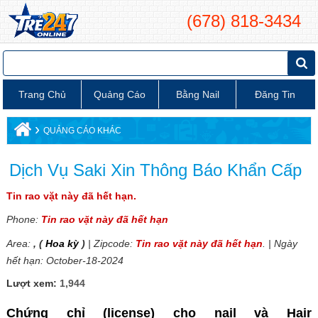
(678) 818-3434
Trang Chủ
Quảng Cáo
Bằng Nail
Đăng Tin
›
QUẢNG CÁO KHÁC
Dịch Vụ Saki Xin Thông Báo Khẩn Cấp
Tin rao vặt này đã hết hạn.
Phone:
Tin rao vặt này đã hết hạn
Area:
, (
Hoa kỳ
)
| Zipcode:
Tin rao vặt này đã hết hạn
. | Ngày
hết hạn: October-18-2024
Lượt xem:
1,944
Chứng chỉ (license) cho nail và Hair