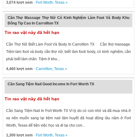
3,074 lượt xem
·
Fort Worth
,
Texas
»
Cần Thợ Massage Thợ Nữ Có Kinh Nghiệm Làm Foot Và Body Khu
Đông Tip Cao In Carrollton TX
Tin rao vặt này đã hết hạn
Cần Thợ Nữ Biết Làm Foot Và Body In Carrollton TX Cần thợ massage.
Tiệm làm foot và body cần thợ nữ, biết làm foot/ body, có kinh nghiệm, cần
phải biết làm chân. Tiệm ở khu...
4,460 lượt xem
·
Carrollton
,
Texas
»
Cần Sang Tiệm Nail Good Income In Fort Worth TX
Tin rao vặt này đã hết hạn
Cần Sang Tiệm Nail In Fort Worth TX Vì lý do có con nhỏ và đã mua nhà ở
xa nên muốn sang lại tiệm nail tâm huyết đã hoạt động lâu năm ở Fort
Worth, Texas để tiện việc học và đi lại cho con...
1,300 lượt xem
·
Fort Worth
,
Texas
»