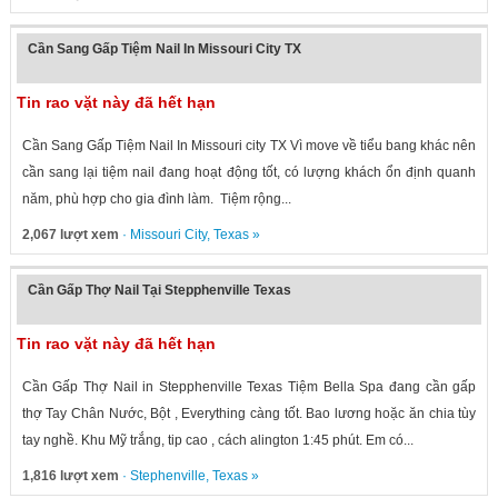
Cần Sang Gấp Tiệm Nail In Missouri City TX
Tin rao vặt này đã hết hạn
Cần Sang Gấp Tiệm Nail In Missouri city TX Vì move về tiểu bang khác nên
cần sang lại tiệm nail đang hoạt động tốt, có lượng khách ổn định quanh
năm, phù hợp cho gia đình làm. Tiệm rộng...
2,067 lượt xem
·
Missouri City
,
Texas
»
Cần Gấp Thợ Nail Tại Stepphenville Texas
Tin rao vặt này đã hết hạn
Cần Gấp Thợ Nail in Stepphenville Texas Tiệm Bella Spa đang cần gấp
thợ Tay Chân Nước, Bột , Everything càng tốt. Bao lương hoặc ăn chia tùy
tay nghề. Khu Mỹ trắng, tip cao , cách alington 1:45 phút. Em có...
1,816 lượt xem
·
Stephenville
,
Texas
»