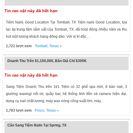
Tin rao vặt này đã hết hạn
Tiệm Nails Good Location Tại Tomball, TX Tiệm nails Good Location, tọa
lạc tại trung tâm sầm uất của Tomball, TX, đã hoạt động nhiều năm và thu
hút một lượng khách hàng đông đảo. Với vị trí đắc...
1,721 lượt xem
·
Tomball
,
Texas
»
Doanh Thu Trên $1,100,000, Bán Giá Chỉ $300K
Tin rao vặt này đã hết hạn
Sang Tiệm Doanh Thu trên 1tr1 Tiệm có 32 ghế spa mới, 8 bàn nail, 3
giường waxing/ nối mi, quầy bar, hệ thống tính tiền và camera hiện đại,
dụng cụ nail chất lượng, máy wax nóng công suất lớn, máy...
1,783 lượt xem
·
Frisco
,
Texas
»
Cần Sang Tiệm Nails Tại Spring, TX