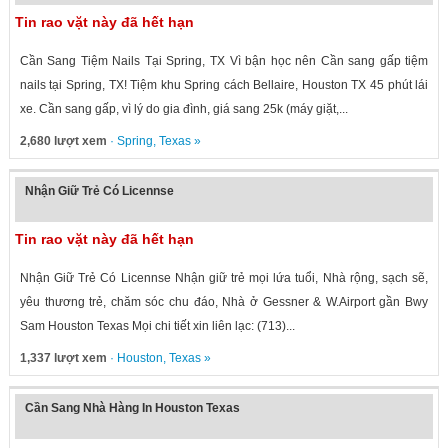
Tin rao vặt này đã hết hạn
Cần Sang Tiệm Nails Tại Spring, TX Vì bận học nên Cần sang gấp tiệm
nails tại Spring, TX! Tiệm khu Spring cách Bellaire, Houston TX 45 phút lái
xe. Cần sang gấp, vì lý do gia đình, giá sang 25k (máy giặt,...
2,680 lượt xem
·
Spring
,
Texas
»
Nhận Giữ Trẻ Có Licennse
Tin rao vặt này đã hết hạn
Nhận Giữ Trẻ Có Licennse Nhận giữ trẻ mọi lứa tuổi, Nhà rộng, sạch sẽ,
yêu thương trẻ, chăm sóc chu đáo, Nhà ở Gessner & W.Airport gần Bwy
Sam Houston Texas Mọi chi tiết xin liên lạc: (713)...
1,337 lượt xem
·
Houston
,
Texas
»
Cần Sang Nhà Hàng In Houston Texas