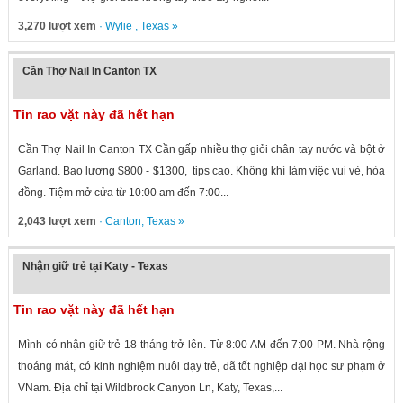
3,270 lượt xem
·
Wylie
,
Texas
»
Cần Thợ Nail In Canton TX
Tin rao vặt này đã hết hạn
Cần Thợ Nail In Canton TX Cần gấp nhiều thợ giỏi chân tay nước và bột ở
Garland. Bao lương $800 - $1300, tips cao. Không khí làm việc vui vẻ, hòa
đồng. Tiệm mở cửa từ 10:00 am đến 7:00...
2,043 lượt xem
·
Canton
,
Texas
»
Nhận giữ trẻ tại Katy - Texas
Tin rao vặt này đã hết hạn
Mình có nhận giữ trẻ 18 tháng trở lên. Từ 8:00 AM đến 7:00 PM. Nhà rộng
thoáng mát, có kinh nghiệm nuôi dạy trẻ, đã tốt nghiệp đại học sư phạm ở
VNam. Địa chỉ tại Wildbrook Canyon Ln, Katy, Texas,...