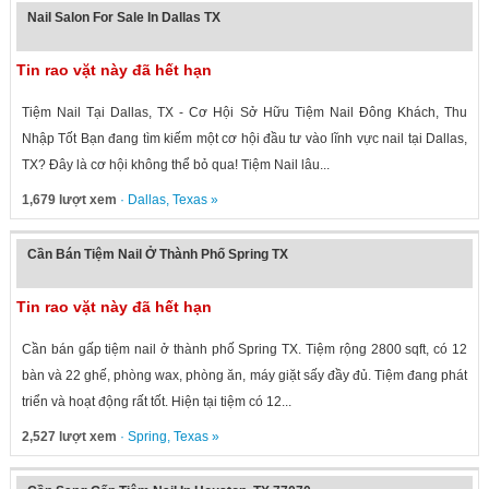
Nail Salon For Sale In Dallas TX
Tin rao vặt này đã hết hạn
Tiệm Nail Tại Dallas, TX - Cơ Hội Sở Hữu Tiệm Nail Đông Khách, Thu
Nhập Tốt Bạn đang tìm kiếm một cơ hội đầu tư vào lĩnh vực nail tại Dallas,
TX? Đây là cơ hội không thể bỏ qua! Tiệm Nail lâu...
1,679 lượt xem
·
Dallas
,
Texas
»
Cần Bán Tiệm Nail Ở Thành Phố Spring TX
Tin rao vặt này đã hết hạn
Cần bán gấp tiệm nail ở thành phố Spring TX. Tiệm rộng 2800 sqft, có 12
bàn và 22 ghế, phòng wax, phòng ăn, máy giặt sấy đầy đủ. Tiệm đang phát
triển và hoạt động rất tốt. Hiện tại tiệm có 12...
2,527 lượt xem
·
Spring
,
Texas
»