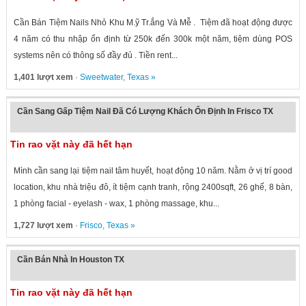
Cần Bán Tiệm Nails Nhỏ Khu M.ỹ Tr.ắng Và Mễ . Tiệm đã hoạt động được
4 năm có thu nhập ổn định từ 250k đến 300k một năm, tiệm dùng POS
systems nên có thông số đầy đủ . Tiền rent...
1,401 lượt xem
·
Sweetwater
,
Texas
»
Cần Sang Gấp Tiệm Nail Đã Có Lượng Khách Ổn Định In Frisco TX
Tin rao vặt này đã hết hạn
Mình cần sang lại tiệm nail tâm huyết, hoạt động 10 năm. Nằm ở vị trí good
location, khu nhà triệu đô, ít tiệm cạnh tranh, rộng 2400sqft, 26 ghế, 8 bàn,
1 phòng facial - eyelash - wax, 1 phòng massage, khu...
1,727 lượt xem
·
Frisco
,
Texas
»
Cần Bán Nhà In Houston TX
Tin rao vặt này đã hết hạn