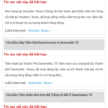
Tin rao vặt này đã hết hạn
Nhà hàng tại Houston, Texas Chúng tôi hân hạnh giới thiệu một nhà hàng
nổi bật tại Houston, Texas, đã hoạt động nhiều năm trong khu vực sầm uất.
Với vị trí thuận lợi và lượng khách hàng đông...
1,912 lượt xem
·
Houston
,
Texas
»
Cần Bán Gấp Tiệm Nail Good Income In Greenville TX
Tin rao vặt này đã hết hạn
Tiệm Nails tại Thành Phố Greenville, TX Tiệm nails của chúng tôi tại Thành
phố Greenville, Texas, đã hoạt động lâu năm và trở thành một địa chỉ tin
cậy trong cộng đồng. Nằm ở vị trí trung tâm...
1,421 lượt xem
·
Greenville
,
Texas
»
Cần Bán Tiệm Nails Nhỏ Khu Mỹ Trắng Và Mễ Ở Sweetwater TX
Tin rao vặt này đã hết hạn