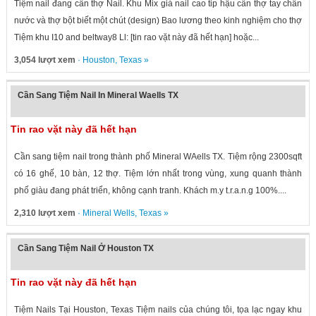
Tiệm nail đang cần thợ Nail. Khu Mix giá nail cao tip hậu cần thợ tay chân
nước và thợ bột biết một chút (design) Bao lương theo kinh nghiệm cho thợ
Tiệm khu I10 and beltway8 Ll: [tin rao vặt này đã hết hạn] hoặc...
3,054 lượt xem
·
Houston
,
Texas
»
Cần Sang Tiệm Nail In Mineral Waells TX
Tin rao vặt này đã hết hạn
Cần sang tiệm nail trong thành phố Mineral WAells TX. Tiệm rộng 2300sqft
có 16 ghế, 10 bàn, 12 thợ. Tiệm lớn nhất trong vùng, xung quanh thành
phố giàu đang phát triển, không cạnh tranh. Khách m.y t.r.a.n.g 100%....
2,310 lượt xem
·
Mineral Wells
,
Texas
»
Cần Sang Tiệm Nail Ở Houston TX
Tin rao vặt này đã hết hạn
Tiệm Nails Tại Houston, Texas Tiệm nails của chúng tôi, tọa lạc ngay khu