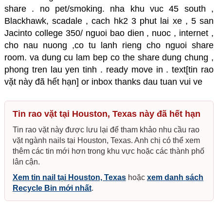
share . no pet/smoking. nha khu vuc 45 south ,
Blackhawk, scadale , cach hk2 3 phut lai xe , 5 san
Jacinto college 350/ nguoi bao dien , nuoc , internet ,
cho nau nuong ,co tu lanh rieng cho nguoi share
room. va dung cu lam bep co the share dung chung ,
phong tren lau yen tinh . ready move in . text[tin rao
vặt này đã hết hạn] or inbox thanks dau tuan vui ve
Tin rao vặt tại Houston, Texas này đã hết hạn
Tin rao vặt này được lưu lại để tham khảo nhu cầu rao
vặt ngành nails tại Houston, Texas. Anh chị có thể xem
thêm các tin mới hơn trong khu vực hoặc các thành phố
lân cận.
Xem tin nail tại Houston, Texas
hoặc
xem danh sách
Recycle Bin mới nhất
.