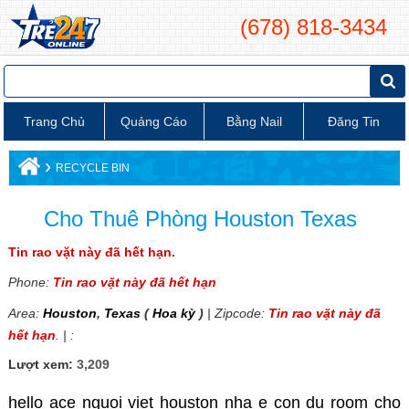
(678) 818-3434
Trang Chủ
Quảng Cáo
Bằng Nail
Đăng Tin
›
RECYCLE BIN
Cho Thuê Phòng Houston Texas
Tin rao vặt này đã hết hạn.
Phone:
Tin rao vặt này đã hết hạn
Area:
Houston
,
Texas
(
Hoa kỳ
)
| Zipcode:
Tin rao vặt này đã
hết hạn
. | :
Lượt xem:
3,209
hello ace nguoi viet houston nha e con du room cho