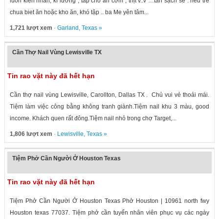
luon kien nhẫn, kĩ lưỡng , tap cho an cơm , thịt v..v …tan sạch sẽ . neu trẻ
chua biet ăn hoặc kho ăn, khó tập .. ba Me yên tâm...
1,721 lượt xem
·
Garland
,
Texas
»
Cần Thợ Nail Vùng Lewisville TX
Tin rao vặt này đã hết hạn
Cần thợ nail vùng Lewisville, Carollton, Dallas TX . Chủ vui vẻ thoải mái.
Tiệm làm việc công bằng không tranh giành.Tiệm nail khu 3 màu, good
income. Khách quen rất đông.Tiệm nail nhỏ trong chợ Target,...
1,806 lượt xem
·
Lewisville
,
Texas
»
Tiệm Phở Cần Người Ở Houston Texas
Tin rao vặt này đã hết hạn
Tiệm Phở Cần Người Ở Houston Texas Phở Houston | 10961 north fwy
Houston texas 77037. Tiệm phở cần tuyển nhân viên phục vụ các ngày