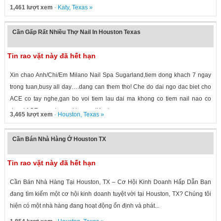
1,461 lượt xem
·
Katy
,
Texas
»
Cần Gấp Rất Nhiều Thợ Nail In Houston Texas
Tin rao vặt này đã hết hạn
Xin chao Anh/Chi/Em Milano Nail Spa Sugarland,tiem dong khach 7 ngay
trong tuan,busy all day….dang can them tho! Che do dai ngo dac biet cho
ACE co tay nghe,gan bo voi tiem lau dai ma khong co tiem nail nao co
duoc! ACE quan tam vui long call/text...
3,465 lượt xem
·
Houston
,
Texas
»
Cần Bán Nhà Hàng Ở Houston TX
Tin rao vặt này đã hết hạn
Cần Bán Nhà Hàng Tại Houston, TX – Cơ Hội Kinh Doanh Hấp Dẫn Bạn
đang tìm kiếm một cơ hội kinh doanh tuyệt vời tại Houston, TX? Chúng tôi
hiện có một nhà hàng đang hoạt động ổn định và phát...