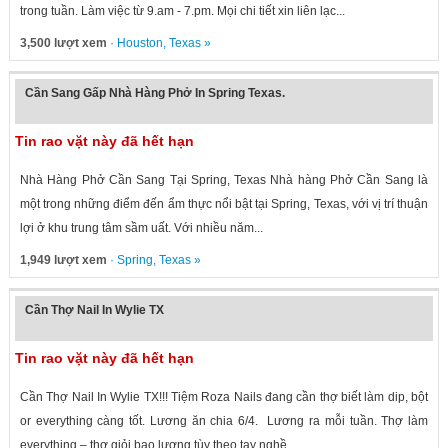
trong tuần. Làm việc từ 9.am - 7.pm. Mọi chi tiết xin liên lạc...
3,500 lượt xem
·
Houston
,
Texas
»
Cần Sang Gấp Nhà Hàng Phở In Spring Texas.
Tin rao vặt này đã hết hạn
Nhà Hàng Phở Cần Sang Tại Spring, Texas Nhà hàng Phở Cần Sang là
một trong những điểm đến ẩm thực nổi bật tại Spring, Texas, với vị trí thuận
lợi ở khu trung tâm sầm uất. Với nhiều năm...
1,949 lượt xem
·
Spring
,
Texas
»
Cần Thợ Nail In Wylie TX
Tin rao vặt này đã hết hạn
Cần Thợ Nail In Wylie TX!!! Tiệm Roza Nails đang cần thợ biết làm dip, bột
or everything càng tốt. Lương ăn chia 6/4. Lương ra mỗi tuần. Thợ làm
everything – thợ giỏi bao lương tùy theo tay nghề....