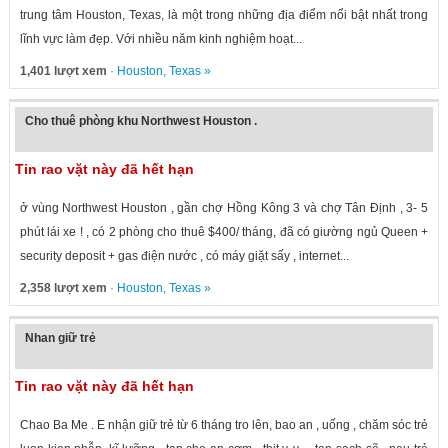
trung tâm Houston, Texas, là một trong những địa điểm nổi bật nhất trong
lĩnh vực làm đẹp. Với nhiều năm kinh nghiệm hoạt...
1,401 lượt xem
·
Houston
,
Texas
»
Cho thuê phòng khu Northwest Houston .
Tin rao vặt này đã hết hạn
ở vùng Northwest Houston , gần chợ Hồng Kông 3 và chợ Tân Định , 3- 5
phút lái xe ! , có 2 phòng cho thuê $400/ tháng, đã có giường ngủ Queen +
security deposit + gas điện nước , có máy giặt sấy , internet...
2,358 lượt xem
·
Houston
,
Texas
»
Nhan giữ trẻ
Tin rao vặt này đã hết hạn
Chao Ba Me . E nhận giữ trẻ từ 6 tháng tro lên, bao an , uống , chăm sóc trẻ