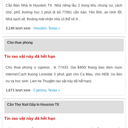
Cần Bán Nhà In Houston TX Nhà riêng lầu 2 trong khu chung cư, cách
chợ, phố, trường học 1 phút đi bộ 77061 cần bán. Yên tĩnh, an ninh tốt.
Nhà sạch sẽ, thoáng mát nhận nhà có thể vô ở...
2,140 lượt xem
·
Houston
,
Texas
»
Cho thue phong
Tin rao vặt này đã hết hạn
Cho thue phong o cypress , tx 77433. Gia $400/ thang bao dien nuoc
internet.Cach truong Lonestar 3 phut, gan cho Ca Mau, cho HEB. Uu tien
nu va hoc sinh. Lien he Thuy[tin rao vặt này đã hết hạn]
1,671 lượt xem
·
Cypress
,
Texas
»
Cần Thợ Nail Gấp In Houston TX
Tin rao vặt này đã hết hạn