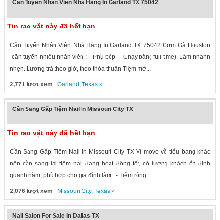
Cần Tuyển Nhân Viên Nhà Hàng In Garland TX 75042
Tin rao vặt này đã hết hạn
Cần Tuyển Nhân Viên Nhà Hàng In Garland TX 75042 Cơm Gà Houston
cần tuyển nhiều nhân viên : - Phụ bếp - Chạy bàn( full time). Làm nhanh
nhẹn. Lương trả theo giờ, theo thỏa thuận Tiệm mở...
2,771 lượt xem
·
Garland
,
Texas
»
Cần Sang Gấp Tiệm Nail In Missouri City TX
Tin rao vặt này đã hết hạn
Cần Sang Gấp Tiệm Nail In Missouri City TX Vì move về tiểu bang khác
nên cần sang lại tiệm nail đang hoạt động tốt, có lượng khách ổn định
quanh năm, phù hợp cho gia đình làm. - Tiệm rộng...
2,076 lượt xem
·
Missouri City
,
Texas
»
Nail Salon For Sale In Dallas TX