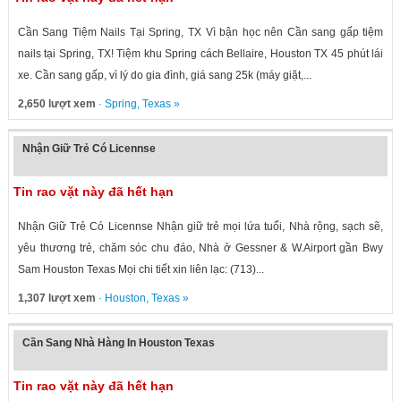
Cần Sang Tiệm Nails Tại Spring, TX Vì bận học nên Cần sang gấp tiệm
nails tại Spring, TX! Tiệm khu Spring cách Bellaire, Houston TX 45 phút lái
xe. Cần sang gấp, vì lý do gia đình, giá sang 25k (máy giặt,...
2,650 lượt xem
·
Spring
,
Texas
»
Nhận Giữ Trẻ Có Licennse
Tin rao vặt này đã hết hạn
Nhận Giữ Trẻ Có Licennse Nhận giữ trẻ mọi lứa tuổi, Nhà rộng, sạch sẽ,
yêu thương trẻ, chăm sóc chu đáo, Nhà ở Gessner & W.Airport gần Bwy
Sam Houston Texas Mọi chi tiết xin liên lạc: (713)...
1,307 lượt xem
·
Houston
,
Texas
»
Cần Sang Nhà Hàng In Houston Texas
Tin rao vặt này đã hết hạn