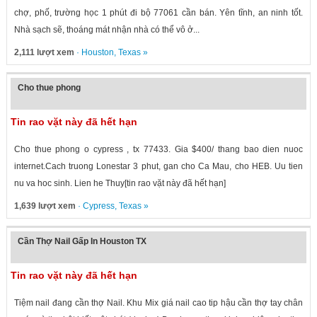
chợ, phố, trường học 1 phút đi bộ 77061 cần bán. Yên tĩnh, an ninh tốt.
Nhà sạch sẽ, thoáng mát nhận nhà có thể vô ở...
2,111 lượt xem
·
Houston
,
Texas
»
Cho thue phong
Tin rao vặt này đã hết hạn
Cho thue phong o cypress , tx 77433. Gia $400/ thang bao dien nuoc
internet.Cach truong Lonestar 3 phut, gan cho Ca Mau, cho HEB. Uu tien
nu va hoc sinh. Lien he Thuy[tin rao vặt này đã hết hạn]
1,639 lượt xem
·
Cypress
,
Texas
»
Cần Thợ Nail Gấp In Houston TX
Tin rao vặt này đã hết hạn
Tiệm nail đang cần thợ Nail. Khu Mix giá nail cao tip hậu cần thợ tay chân