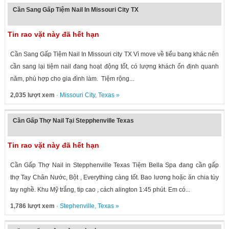
Cần Sang Gấp Tiệm Nail In Missouri City TX
Tin rao vặt này đã hết hạn
Cần Sang Gấp Tiệm Nail In Missouri city TX Vì move về tiểu bang khác nên
cần sang lại tiệm nail đang hoạt động tốt, có lượng khách ổn định quanh
năm, phù hợp cho gia đình làm. Tiệm rộng...
2,035 lượt xem
·
Missouri City
,
Texas
»
Cần Gấp Thợ Nail Tại Stepphenville Texas
Tin rao vặt này đã hết hạn
Cần Gấp Thợ Nail in Stepphenville Texas Tiệm Bella Spa đang cần gấp
thợ Tay Chân Nước, Bột , Everything càng tốt. Bao lương hoặc ăn chia tùy
tay nghề. Khu Mỹ trắng, tip cao , cách alington 1:45 phút. Em có...
1,786 lượt xem
·
Stephenville
,
Texas
»