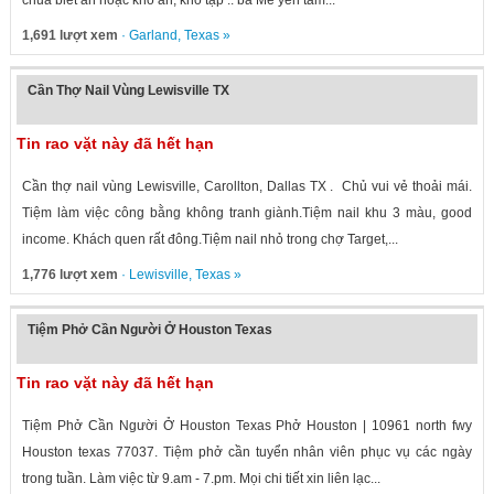
chua biet ăn hoặc kho ăn, khó tập .. ba Me yên tâm...
1,691 lượt xem
·
Garland
,
Texas
»
Cần Thợ Nail Vùng Lewisville TX
Tin rao vặt này đã hết hạn
Cần thợ nail vùng Lewisville, Carollton, Dallas TX . Chủ vui vẻ thoải mái.
Tiệm làm việc công bằng không tranh giành.Tiệm nail khu 3 màu, good
income. Khách quen rất đông.Tiệm nail nhỏ trong chợ Target,...
1,776 lượt xem
·
Lewisville
,
Texas
»
Tiệm Phở Cần Người Ở Houston Texas
Tin rao vặt này đã hết hạn
Tiệm Phở Cần Người Ở Houston Texas Phở Houston | 10961 north fwy
Houston texas 77037. Tiệm phở cần tuyển nhân viên phục vụ các ngày
trong tuần. Làm việc từ 9.am - 7.pm. Mọi chi tiết xin liên lạc...