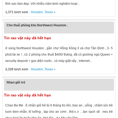
lĩnh vực làm đẹp. Với nhiều năm kinh nghiệm hoạt...
1,371 lượt xem
·
Houston
,
Texas
»
Cho thuê phòng khu Northwest Houston .
Tin rao vặt này đã hết hạn
ở vùng Northwest Houston , gần chợ Hồng Kông 3 và chợ Tân Định , 3- 5
phút lái xe ! , có 2 phòng cho thuê $400/ tháng, đã có giường ngủ Queen +
security deposit + gas điện nước , có máy giặt sấy , internet...
2,328 lượt xem
·
Houston
,
Texas
»
Nhan giữ trẻ
Tin rao vặt này đã hết hạn
Chao Ba Me . E nhận giữ trẻ từ 6 tháng tro lên, bao an , uống , chăm sóc trẻ
luon kien nhẫn, kĩ lưỡng , tap cho an cơm , thịt v..v …tan sạch sẽ . neu trẻ