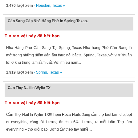
3,470 lượt xem
·
Houston
,
Texas
»
Cần Sang Gấp Nhà Hàng Phở In Spring Texas.
Tin rao vặt này đã hết hạn
Nhà Hàng Phở Cần Sang Tại Spring, Texas Nhà hàng Phở Cần Sang là
một trong những điểm đến ẩm thực nổi bật tại Spring, Texas, với vị trí thuận
lợi ở khu trung tâm sầm uất. Với nhiều năm...
1,919 lượt xem
·
Spring
,
Texas
»
Cần Thợ Nail In Wylie TX
Tin rao vặt này đã hết hạn
Cần Thợ Nail In Wylie TX!!! Tiệm Roza Nails đang cần thợ biết làm dip, bột
or everything càng tốt. Lương ăn chia 6/4. Lương ra mỗi tuần. Thợ làm
everything – thợ giỏi bao lương tùy theo tay nghề....