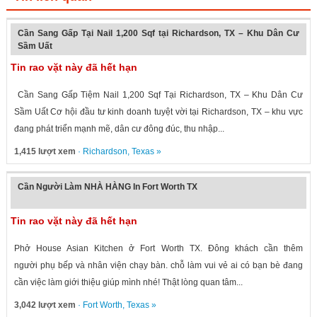
Cần Sang Gấp Tại Nail 1,200 Sqf tại Richardson, TX – Khu Dân Cư
Sầm Uất
Tin rao vặt này đã hết hạn
Cần Sang Gấp Tiệm Nail 1,200 Sqf Tại Richardson, TX – Khu Dân Cư
Sầm Uất Cơ hội đầu tư kinh doanh tuyệt vời tại Richardson, TX – khu vực
đang phát triển mạnh mẽ, dân cư đông đúc, thu nhập...
1,415 lượt xem
·
Richardson
,
Texas
»
Cần Người Làm NHÀ HÀNG In Fort Worth TX
Tin rao vặt này đã hết hạn
Phở House Asian Kitchen ở Fort Worth TX. Đông khách cần thêm
người phụ bếp và nhân viện chạy bàn. chỗ làm vui vẻ ai có bạn bè đang
cần việc làm giới thiệu giúp mình nhé! Thật lòng quan tâm...
3,042 lượt xem
·
Fort Worth
,
Texas
»