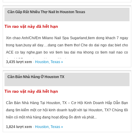
Cần Gấp Rất Nhiều Thợ Nail In Houston Texas
Tin rao vặt này đã hết hạn
Xin chao Anh/Chi/Em Milano Nail Spa Sugarland,tiem dong khach 7 ngay
trong tuan,busy all day….dang can them tho! Che do dai ngo dac biet cho
ACE co tay nghe,gan bo voi tiem lau dai ma khong co tiem nail nao co
duoc! ACE quan tam vui long call/text...
3,435 lượt xem
·
Houston
,
Texas
»
Cần Bán Nhà Hàng Ở Houston TX
Tin rao vặt này đã hết hạn
Cần Bán Nhà Hàng Tại Houston, TX – Cơ Hội Kinh Doanh Hấp Dẫn Bạn
đang tìm kiếm một cơ hội kinh doanh tuyệt vời tại Houston, TX? Chúng tôi
hiện có một nhà hàng đang hoạt động ổn định và phát...
1,824 lượt xem
·
Houston
,
Texas
»