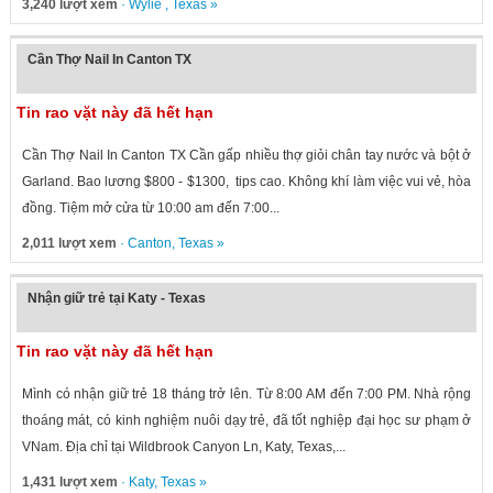
3,240 lượt xem
·
Wylie
,
Texas
»
Cần Thợ Nail In Canton TX
Tin rao vặt này đã hết hạn
Cần Thợ Nail In Canton TX Cần gấp nhiều thợ giỏi chân tay nước và bột ở
Garland. Bao lương $800 - $1300, tips cao. Không khí làm việc vui vẻ, hòa
đồng. Tiệm mở cửa từ 10:00 am đến 7:00...
2,011 lượt xem
·
Canton
,
Texas
»
Nhận giữ trẻ tại Katy - Texas
Tin rao vặt này đã hết hạn
Mình có nhận giữ trẻ 18 tháng trở lên. Từ 8:00 AM đến 7:00 PM. Nhà rộng
thoáng mát, có kinh nghiệm nuôi dạy trẻ, đã tốt nghiệp đại học sư phạm ở
VNam. Địa chỉ tại Wildbrook Canyon Ln, Katy, Texas,...
1,431 lượt xem
·
Katy
,
Texas
»