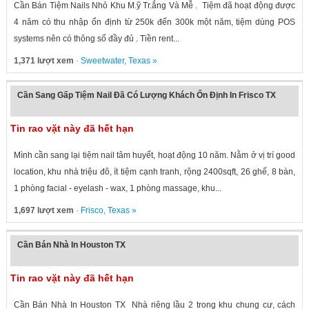
Cần Bán Tiệm Nails Nhỏ Khu M.ỹ Tr.ắng Và Mễ . Tiệm đã hoạt động được
4 năm có thu nhập ổn định từ 250k đến 300k một năm, tiệm dùng POS
systems nên có thông số đầy đủ . Tiền rent...
1,371 lượt xem
·
Sweetwater
,
Texas
»
Cần Sang Gấp Tiệm Nail Đã Có Lượng Khách Ổn Định In Frisco TX
Tin rao vặt này đã hết hạn
Mình cần sang lại tiệm nail tâm huyết, hoạt động 10 năm. Nằm ở vị trí good
location, khu nhà triệu đô, ít tiệm cạnh tranh, rộng 2400sqft, 26 ghế, 8 bàn,
1 phòng facial - eyelash - wax, 1 phòng massage, khu...
1,697 lượt xem
·
Frisco
,
Texas
»
Cần Bán Nhà In Houston TX
Tin rao vặt này đã hết hạn
Cần Bán Nhà In Houston TX Nhà riêng lầu 2 trong khu chung cư, cách