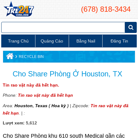
(678) 818-3434
Trang Chủ
Quảng Cáo
Bằng Nail
Đăng Tin
›
RECYCLE BIN
Cho Share Phòng Ở Houston, TX
Tin rao vặt này đã hết hạn.
Phone:
Tin rao vặt này đã hết hạn
Area:
Houston
,
Texas
(
Hoa kỳ
)
| Zipcode:
Tin rao vặt này đã
hết hạn
. | :
Lượt xem:
5,612
Cho Share Phòng khu 610 south Medical gần các