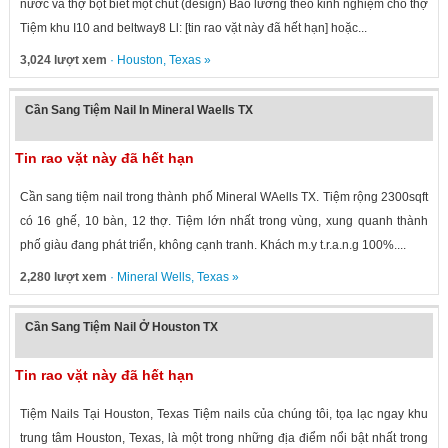
nước và thợ bột biết một chút (design) Bao lương theo kinh nghiệm cho thợ
Tiệm khu I10 and beltway8 Ll: [tin rao vặt này đã hết hạn] hoặc...
3,024 lượt xem
·
Houston
,
Texas
»
Cần Sang Tiệm Nail In Mineral Waells TX
Tin rao vặt này đã hết hạn
Cần sang tiệm nail trong thành phố Mineral WAells TX. Tiệm rộng 2300sqft
có 16 ghế, 10 bàn, 12 thợ. Tiệm lớn nhất trong vùng, xung quanh thành
phố giàu đang phát triển, không cạnh tranh. Khách m.y t.r.a.n.g 100%....
2,280 lượt xem
·
Mineral Wells
,
Texas
»
Cần Sang Tiệm Nail Ở Houston TX
Tin rao vặt này đã hết hạn
Tiệm Nails Tại Houston, Texas Tiệm nails của chúng tôi, tọa lạc ngay khu
trung tâm Houston, Texas, là một trong những địa điểm nổi bật nhất trong