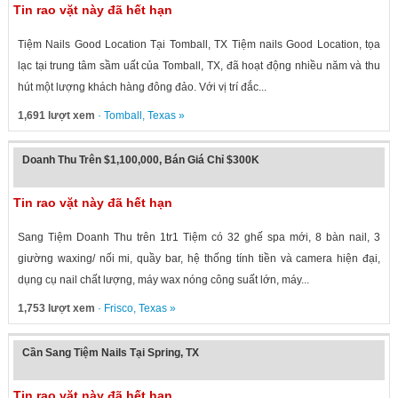
Tin rao vặt này đã hết hạn
Tiệm Nails Good Location Tại Tomball, TX Tiệm nails Good Location, tọa
lạc tại trung tâm sầm uất của Tomball, TX, đã hoạt động nhiều năm và thu
hút một lượng khách hàng đông đảo. Với vị trí đắc...
1,691 lượt xem
·
Tomball
,
Texas
»
Doanh Thu Trên $1,100,000, Bán Giá Chỉ $300K
Tin rao vặt này đã hết hạn
Sang Tiệm Doanh Thu trên 1tr1 Tiệm có 32 ghế spa mới, 8 bàn nail, 3
giường waxing/ nối mi, quầy bar, hệ thống tính tiền và camera hiện đại,
dụng cụ nail chất lượng, máy wax nóng công suất lớn, máy...
1,753 lượt xem
·
Frisco
,
Texas
»
Cần Sang Tiệm Nails Tại Spring, TX
Tin rao vặt này đã hết hạn