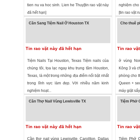
tien nu va hoc sinh. Lien he Thuy[tin rao vặt này
nghiệm cho 
đã hết hạn]
[tin rao vặt 
1,675 lượt xem
·
Cypress
,
Texas
»
3,058 lượt
Cần Sang Tiệm Nail Ở Houston TX
Cho thuê p
Tin rao vặt này đã hết hạn
Tin rao vặ
Tiệm Nails Tại Houston, Texas Tiệm nails của
ở vùng Nor
chúng tôi, tọa lạc ngay khu trung tâm Houston,
Kông 3 và chợ
Texas, là một trong những địa điểm nổi bật nhất
phòng cho t
trong lĩnh vực làm đẹp. Với nhiều năm kinh
Queen + sec
nghiệm hoạt...
máy giặt sấy 
1,405 lượt xem
·
Houston
,
Texas
»
2,362 lượt
Cần Thợ Nail Vùng Lewisville TX
Tiệm Phở 
Tin rao vặt này đã hết hạn
Tin rao vặ
Cần thợ nail vùng Lewisville, Carollton, Dallas
Tiệm Phở 