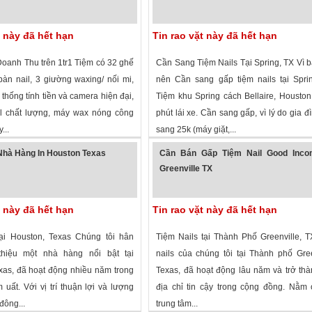
t này đã hết hạn
Tin rao vặt này đã hết hạn
oanh Thu trên 1tr1 Tiệm có 32 ghế
Cần Sang Tiệm Nails Tại Spring, TX Vì 
bàn nail, 3 giường waxing/ nối mi,
nên Cần sang gấp tiệm nails tại Spri
 thống tính tiền và camera hiện đại,
Tiệm khu Spring cách Bellaire, Housto
l chất lượng, máy wax nóng công
phút lái xe. Cần sang gấp, vì lý do gia đì
...
sang 25k (máy giặt,...
 xem
·
Frisco
,
Texas
»
2,684 lượt xem
·
Spring
,
Texas
»
hà Hàng In Houston Texas
Cần Bán Gấp Tiệm Nail Good Inco
Greenville TX
t này đã hết hạn
Tin rao vặt này đã hết hạn
ại Houston, Texas Chúng tôi hân
Tiệm Nails tại Thành Phố Greenville, 
thiệu một nhà hàng nổi bật tại
nails của chúng tôi tại Thành phố Gree
xas, đã hoạt động nhiều năm trong
Texas, đã hoạt động lâu năm và trở th
uất. Với vị trí thuận lợi và lượng
địa chỉ tin cậy trong cộng đồng. Nằm ở
đông...
trung tâm...