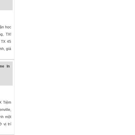
bận học
ng, TX!
n TX 45
nh, giá
me In
TX Tiệm
nville,
ành một
 vị trí