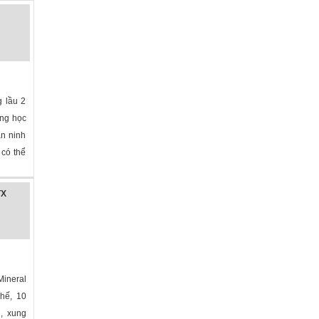
 lầu 2
ờng học
an ninh
 có thể
TX
ineral
ghế, 10
g, xung