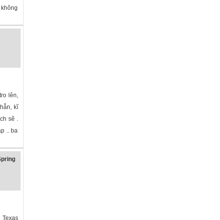
, không
ro lên,
hẫn, kĩ
ch sẽ .
p .. ba
pring
 Texas