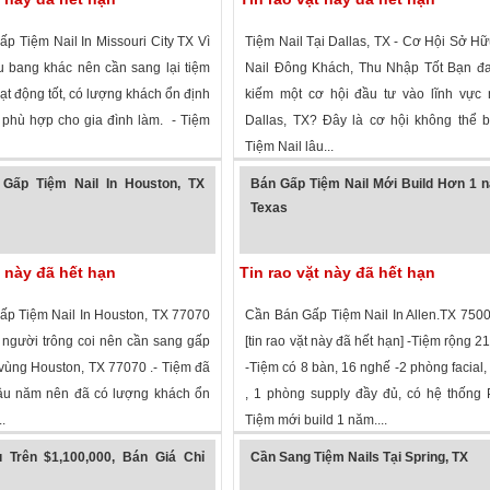
p Tiệm Nail In Missouri City TX Vì
Tiệm Nail Tại Dallas, TX - Cơ Hội Sở H
u bang khác nên cần sang lại tiệm
Nail Đông Khách, Thu Nhập Tốt Bạn đa
ạt động tốt, có lượng khách ổn định
kiếm một cơ hội đầu tư vào lĩnh vực n
phù hợp cho gia đình làm. - Tiệm
Dallas, TX? Đây là cơ hội không thể 
Tiệm Nail lâu...
xem
·
Missouri City
,
Texas
»
1,683 lượt xem
·
Dallas
,
Texas
»
Gấp Tiệm Nail In Houston, TX
Bán Gấp Tiệm Nail Mới Build Hơn 1 
Texas
t này đã hết hạn
Tin rao vặt này đã hết hạn
p Tiệm Nail In Houston, TX 77070
Cần Bán Gấp Tiệm Nail In Allen.TX 7500
 người trông coi nên cần sang gấp
[tin rao vặt này đã hết hạn] -Tiệm rộng 2
 vùng Houston, TX 77070 .- Tiệm đã
-Tiệm có 8 bàn, 16 nghế -2 phòng facial, 2
âu năm nên đã có lượng khách ổn
, 1 phòng supply đầy đủ, có hệ thống
.
Tiệm mới build 1 năm....
 xem
·
Houston
,
Texas
»
1,881 lượt xem
·
Allen
,
Texas
»
 Trên $1,100,000, Bán Giá Chỉ
Cần Sang Tiệm Nails Tại Spring, TX