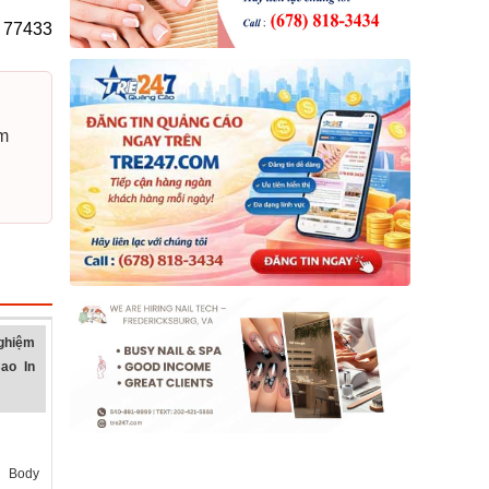
X 77433
êm
ghiệm
ao In
 Body