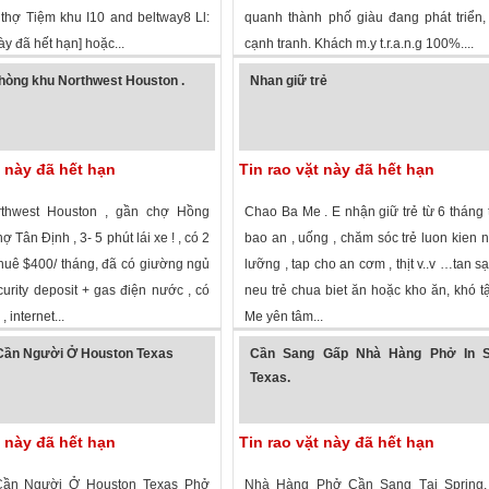
thợ Tiệm khu I10 and beltway8 Ll:
quanh thành phố giàu đang phát triển
này đã hết hạn] hoặc...
cạnh tranh. Khách m.y t.r.a.n.g 100%....
 xem
·
Houston
,
Texas
»
2,314 lượt xem
·
Mineral Wells
,
Texas
»
hòng khu Northwest Houston .
Nhan giữ trẻ
t này đã hết hạn
Tin rao vặt này đã hết hạn
thwest Houston , gần chợ Hồng
Chao Ba Me . E nhận giữ trẻ từ 6 tháng t
 Tân Định , 3- 5 phút lái xe ! , có 2
bao an , uống , chăm sóc trẻ luon kien n
huê $400/ tháng, đã có giường ngủ
lưỡng , tap cho an cơm , thịt v..v …tan sạ
urity deposit + gas điện nước , có
neu trẻ chua biet ăn hoặc kho ăn, khó tậ
, internet...
Me yên tâm...
 xem
·
Houston
,
Texas
»
1,725 lượt xem
·
Garland
,
Texas
»
Cần Người Ở Houston Texas
Cần Sang Gấp Nhà Hàng Phở In S
Texas.
t này đã hết hạn
Tin rao vặt này đã hết hạn
Cần Người Ở Houston Texas Phở
Nhà Hàng Phở Cần Sang Tại Spring,