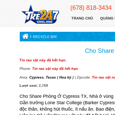
(678) 818-3434
TRANG CHỦ
QUẢNG 
›
RECYCLE BIN
Cho Share
Tin rao vặt này đã hết hạn.
Phone:
Tin rao vặt này đã hết hạn
Area:
Cypress
,
Texas
(
Hoa kỳ
)
| Zipcode:
Tin rao vặt n
Lượt xem:
2,769
Cho Share Phòng Ở Cypress TX, Nhà ở vùng N
Gần trường Lone Star College (Barker Cypres
độc thân, không hút thuốc, ít nấu ăn. Bao điện,