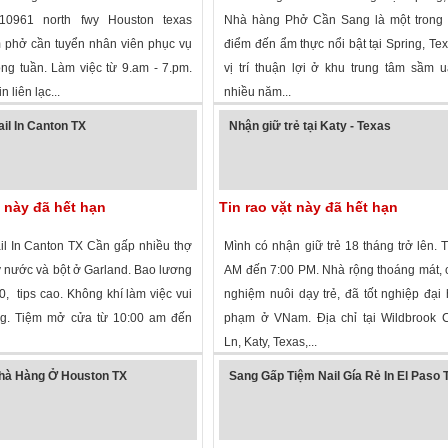
10961 north fwy Houston texas
Nhà hàng Phở Cần Sang là một trong
 phở cần tuyển nhân viên phục vụ
điểm đến ẩm thực nổi bật tại Spring, Tex
ong tuần. Làm việc từ 9.am - 7.pm.
vị trí thuận lợi ở khu trung tâm sầm u
in liên lạc...
nhiều năm...
 xem
·
Houston
,
Texas
»
1,953 lượt xem
·
Spring
,
Texas
»
il In Canton TX
Nhận giữ trẻ tại Katy - Texas
t này đã hết hạn
Tin rao vặt này đã hết hạn
l In Canton TX Cần gấp nhiều thợ
Mình có nhận giữ trẻ 18 tháng trở lên. 
y nước và bột ở Garland. Bao lương
AM đến 7:00 PM. Nhà rộng thoáng mát, 
, tips cao. Không khí làm việc vui
nghiệm nuôi dạy trẻ, đã tốt nghiệp đại
ng. Tiệm mở cửa từ 10:00 am đến
phạm ở VNam. Địa chỉ tại Wildbrook 
Ln, Katy, Texas,...
 xem
·
Canton
,
Texas
»
1,465 lượt xem
·
Katy
,
Texas
»
hà Hàng Ở Houston TX
Sang Gấp Tiệm Nail Gía Rẻ In El Paso 