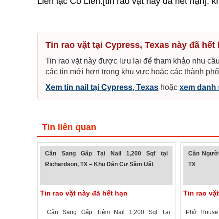
Liên lạc Cô Liên:[tin rao vặt này đã hết hạn], 
Tin rao vặt tại Cypress, Texas này đã hết
Tin rao vặt này được lưu lại để tham khảo nhu cầu
các tin mới hơn trong khu vực hoặc các thành phố
Xem tin nail tại Cypress, Texas
hoặc
xem danh 
Tin liên quan
Cần Sang Gấp Tại Nail 1,200 Sqf tại
Cần Người
Richardson, TX – Khu Dân Cư Sầm Uất
TX
Tin rao vặt này đã hết hạn
Tin rao vặ
Cần Sang Gấp Tiệm Nail 1,200 Sqf Tại
Phở House 