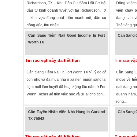
Richardson, TX – Khu Dân Cư Sầm Uất Cơ hội
Đông khách
đầu tư kinh doanh tuyệt vời tại Richardson, TX
viện chạy b
– khu vực đang phát triển mạnh mẽ, dân cư
đang cần vi
đông đúc, thu nhập...
Thật lòng qu
1,449 lượt xem
·
Richardson
,
Texas
»
3,078 lượt
Cần Sang Tiệm Nail Good Income In Fort
Cần Sang G
Worth TX
Tin rao vặt này đã hết hạn
Tin rao vặ
Cần Sang Tiệm Nail In Fort Worth TX Vì lý do có
Cần Sang Gấ
con nhỏ và đã mua nhà ở xa nên muốn sang lại
move về tiể
tiệm nail tâm huyết đã hoạt động lâu năm ở Fort
nail đang ho
Worth, Texas để tiện việc học và đi lại cho con...
quanh năm,
rộng...
1,304 lượt xem
·
Fort Worth
,
Texas
»
2,071 lượt
Cần Tuyển Nhân Viên Nhà Hàng In Garland
Cần Sang G
TX 75042
Tin rao vặt này đã hết hạn
Tin rao vặ