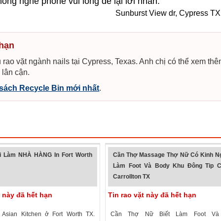
không nghe phone vui lòng để lại lời nhắn.
Sunburst View dr, Cypress T
 hạn
 rao vặt ngành nails tại Cypress, Texas. Anh chị có thể xem th
 lân cận.
sách Recycle Bin mới nhất
.
 Làm NHÀ HÀNG In Fort Worth
Cần Thợ Massage Thợ Nữ Có Kinh N
Làm Foot Và Body Khu Đông Tip C
Carrollton TX
t này đã hết hạn
Tin rao vặt này đã hết hạn
Asian Kitchen ở Fort Worth TX.
Cần Thợ Nữ Biết Làm Foot Và