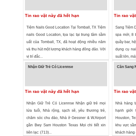
Tin rao vặt này đã hết hạn
Tin rao vặ
Tiệm Nails Good Location Tại Tomball, TX Tiệm
Sang Tiệm D
nails Good Location, tọa lạc tại trung tâm sầm
spa mới, 8 
uất của Tomball, TX, đã hoạt động nhiều năm
quầy bar, hệ
và thu hút một lượng khách hàng đông đảo. Với
dụng cụ nai
vị trí đắc...
suất lớn, máy
1,725 lượt xem
·
Tomball
,
Texas
»
1,787 lượt
Nhận Giữ Trẻ Có Licennse
Cần Sang N
Tin rao vặt này đã hết hạn
Tin rao vặ
Nhận Giữ Trẻ Có Licennse Nhận giữ trẻ mọi
Nhà hàng t
lứa tuổi, Nhà rộng, sạch sẽ, yêu thương trẻ,
hạnh giới 
chăm sóc chu đáo, Nhà ở Gessner & W.Airport
Houston, Te
gần Bwy Sam Houston Texas Mọi chi tiết xin
khu vực sầm 
liên lạc: (713)...
khách hàng 