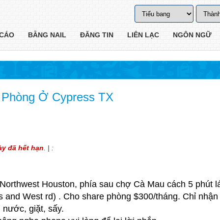
CÁO
BẰNG NAIL
ĐĂNG TIN
LIÊN LẠC
NGÔN NGỮ
 Phòng Ở Cypress TX
ày đã hết hạn
. | :
orthwest Houston, phía sau chợ Cà Mau cách 5 phút lá
s and West rd) . Cho share phòng $300/tháng. Chỉ nhậ
 nước, giặt, sấy.