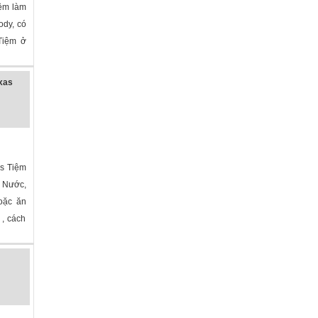
ệm làm
ody, có
 Tiệm ở
exas
as Tiệm
 Nước,
hoặc ăn
 , cách