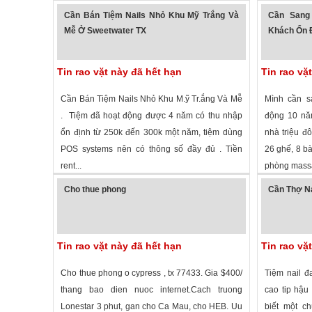
1,341 lượt xem
·
Houston
,
Texas
»
1,916 lượt
Cần Bán Tiệm Nails Nhỏ Khu Mỹ Trắng Và
Cần Sang
Mễ Ở Sweetwater TX
Khách Ổn Đ
Tin rao vặt này đã hết hạn
Tin rao vặ
Cần Bán Tiệm Nails Nhỏ Khu M.ỹ Tr.ắng Và Mễ
Mình cần sa
. Tiệm đã hoạt động được 4 năm có thu nhập
động 10 năm
ổn định từ 250k đến 300k một năm, tiệm dùng
nhà triệu đô
POS systems nên có thông số đầy đủ . Tiền
26 ghế, 8 bà
rent...
phòng massa
1,405 lượt xem
·
Sweetwater
,
Texas
»
1,731 lượt
Cho thue phong
Cần Thợ Na
Tin rao vặt này đã hết hạn
Tin rao vặ
Cho thue phong o cypress , tx 77433. Gia $400/
Tiệm nail đ
thang bao dien nuoc internet.Cach truong
cao tip hậu
Lonestar 3 phut, gan cho Ca Mau, cho HEB. Uu
biết một ch