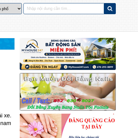
i xe.
n nam