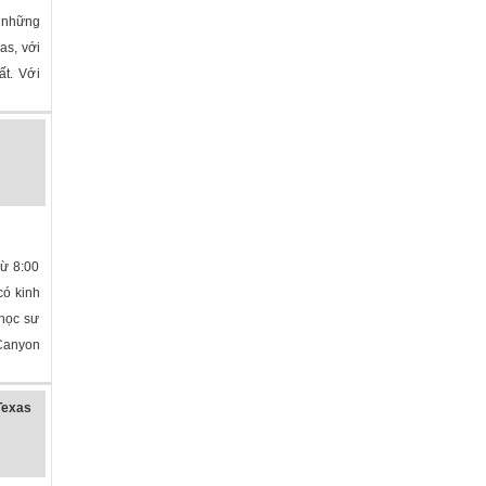
 những
as, với
ất. Với
Từ 8:00
có kinh
 học sư
Canyon
Texas