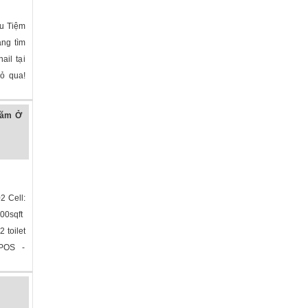
ữu Tiệm
ng tìm
ail tại
bỏ qua!
năm Ở
2 Cell:
100sqft
 toilet
 POS -