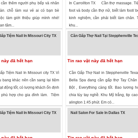
 cần thêm người phụ bếp và nhân
In Carrollton TX Cần thợ massage. Ti
àn. chỗ làm vui vẻ ai có bạn bè
foot và body cần thợ nữ, biết làm foot/ b
ệc làm giới thiệu giúp mình nhé!
kinh nghiệm, cần phải biết làm chân.
an tâm...
khu...
 xem
·
Fort Worth
,
Texas
»
4,464 lượt xem
·
Carrollton
,
Texas
»
ấp Tiệm Nail In Missouri City TX
Cần Gấp Thợ Nail Tại Stepphenville T
t này đã hết hạn
Tin rao vặt này đã hết hạn
p Tiệm Nail In Missouri city TX Vì
Cần Gấp Thợ Nail in Stepphenville Tex
u bang khác nên cần sang lại tiệm
Bella Spa đang cần gấp thợ Tay Chân
ạt động tốt, có lượng khách ổn định
Bột , Everything càng tốt. Bao lương 
 phù hợp cho gia đình làm. Tiệm
chia tùy tay nghề. Khu Mỹ trắng, tip cao
alington 1:45 phút. Em có...
 xem
·
Missouri City
,
Texas
»
1,820 lượt xem
·
Stephenville
,
Texas
»
ấp Tiệm Nail In Missouri City TX
Nail Salon For Sale In Dallas TX
t này đã hết hạn
Tin rao vặt này đã hết hạn