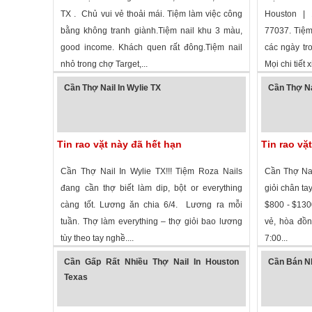
TX . Chủ vui vẻ thoải mái. Tiệm làm việc công
Houston | 
bằng không tranh giành.Tiệm nail khu 3 màu,
77037. Tiệm
good income. Khách quen rất đông.Tiệm nail
các ngày tr
nhỏ trong chợ Target,...
Mọi chi tiết x
1,810 lượt xem
·
Lewisville
,
Texas
»
3,504 lượt
Cần Thợ Nail In Wylie TX
Cần Thợ Na
Tin rao vặt này đã hết hạn
Tin rao vặ
Cần Thợ Nail In Wylie TX!!! Tiệm Roza Nails
Cần Thợ Nai
đang cần thợ biết làm dip, bột or everything
giỏi chân ta
càng tốt. Lương ăn chia 6/4. Lương ra mỗi
$800 - $1300
tuần. Thợ làm everything – thợ giỏi bao lương
vẻ, hòa đồ
tùy theo tay nghề....
7:00...
3,274 lượt xem
·
Wylie
,
Texas
»
2,047 lượt
Cần Gấp Rất Nhiều Thợ Nail In Houston
Cần Bán N
Texas