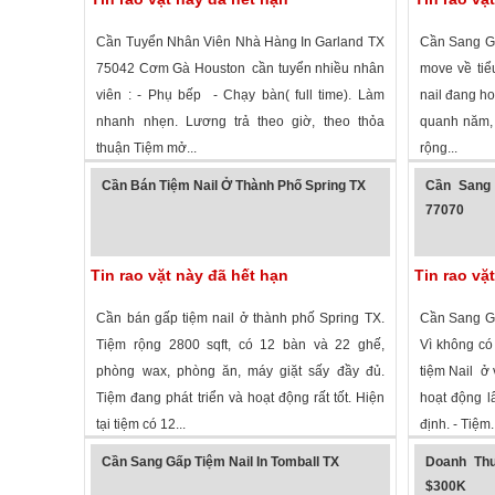
Cần Tuyển Nhân Viên Nhà Hàng In Garland TX
Cần Sang Gấ
75042 Cơm Gà Houston cần tuyển nhiều nhân
move về tiể
viên : - Phụ bếp - Chạy bàn( full time). Làm
nail đang ho
nhanh nhẹn. Lương trả theo giờ, theo thỏa
quanh năm, 
thuận Tiệm mở...
rộng...
2,805 lượt xem
·
Garland
,
Texas
»
2,110 lượt 
Cần Bán Tiệm Nail Ở Thành Phố Spring TX
Cần Sang 
77070
Tin rao vặt này đã hết hạn
Tin rao vặ
Cần bán gấp tiệm nail ở thành phố Spring TX.
Cần Sang Gấ
Tiệm rộng 2800 sqft, có 12 bàn và 22 ghế,
Vì không có
phòng wax, phòng ăn, máy giặt sấy đầy đủ.
tiệm Nail ở
Tiệm đang phát triển và hoạt động rất tốt. Hiện
hoạt động l
tại tiệm có 12...
định. - Tiệm..
2,531 lượt xem
·
Spring
,
Texas
»
1,768 lượt
Cần Sang Gấp Tiệm Nail In Tomball TX
Doanh Thu
$300K