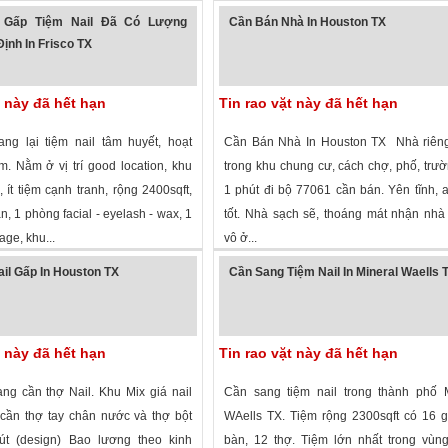
 xem
·
Houston
,
Texas
»
1,425 lượt xem
·
Greenville
,
Texas
»
 Gấp Tiệm Nail Đã Có Lượng
Cần Bán Nhà In Houston TX
ịnh In Frisco TX
t này đã hết hạn
Tin rao vặt này đã hết hạn
ng lại tiệm nail tâm huyết, hoạt
Cần Bán Nhà In Houston TX Nhà riêng
. Nằm ở vị trí good location, khu
trong khu chung cư, cách chợ, phố, trư
, ít tiệm cạnh tranh, rộng 2400sqft,
1 phút đi bộ 77061 cần bán. Yên tĩnh, 
n, 1 phòng facial - eyelash - wax, 1
tốt. Nhà sạch sẽ, thoáng mát nhận nhà
ge, khu...
vô ở...
 xem
·
Frisco
,
Texas
»
2,144 lượt xem
·
Houston
,
Texas
»
il Gấp In Houston TX
Cần Sang Tiệm Nail In Mineral Waells 
t này đã hết hạn
Tin rao vặt này đã hết hạn
ang cần thợ Nail. Khu Mix giá nail
Cần sang tiệm nail trong thành phố M
 cần thợ tay chân nước và thợ bột
WAells TX. Tiệm rộng 2300sqft có 16 
út (design) Bao lương theo kinh
bàn, 12 thợ. Tiệm lớn nhất trong vùn