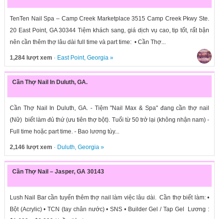
TenTen Nail Spa – Camp Creek Marketplace 3515 Camp Creek Pkwy Ste.
20 East Point, GA 30344 Tiệm khách sang, giá dịch vụ cao, tip tốt, rất bận
nên cần thêm thợ lâu dài full time và part time: • Cần Thợ...
1,284 lượt xem
·
East Point
,
Georgia
»
Cần Thợ Nail In Duluth, GA.
Cần Thợ Nail In Duluth, GA. - Tiệm "Nail Max & Spa" đang cần thợ nail
(Nữ) biết làm đủ thứ (ưu tiên thợ bột). Tuổi từ 50 trở lại (không nhận nam) -
Full time hoặc part time. - Bao lương tùy...
2,146 lượt xem
·
Duluth
,
Georgia
»
Cần Thợ Nail – Jasper, GA 30143
Lush Nail Bar cần tuyển thêm thợ nail làm việc lâu dài. Cần thợ biết làm: •
Bột (Acrylic) • TCN (tay chân nước) • SNS • Builder Gel / Tap Gel Lương :