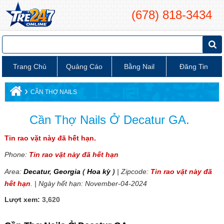
(678) 818-3434
Trang Chủ
Quảng Cáo
Bằng Nail
Đăng Tin
›
CẦN THỢ NAILS
Cần Thợ Nails Ở Decatur GA.
Tin rao vặt này đã hết hạn.
Phone:
Tin rao vặt này đã hết hạn
Area:
Decatur
,
Georgia
(
Hoa kỳ
)
| Zipcode:
Tin rao vặt này đã
hết hạn
. | Ngày hết hạn: November-04-2024
Lượt xem:
3,620