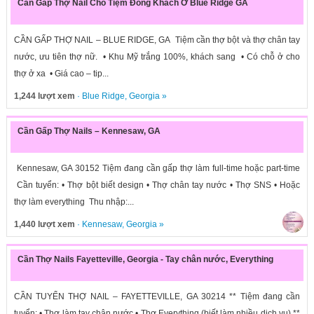
Cần Gấp Thợ Nail Cho Tiệm Đông Khách Ở Blue Ridge GA
CẦN GẤP THỢ NAIL – BLUE RIDGE, GA Tiệm cần thợ bột và thợ chân tay
nước, ưu tiên thợ nữ. • Khu Mỹ trắng 100%, khách sang • Có chỗ ở cho
thợ ở xa • Giá cao – tip...
1,244 lượt xem
·
Blue Ridge
,
Georgia
»
Cần Gấp Thợ Nails – Kennesaw, GA
Kennesaw, GA 30152 Tiệm đang cần gấp thợ làm full-time hoặc part-time
Cần tuyển: • Thợ bột biết design • Thợ chân tay nước • Thợ SNS • Hoặc
thợ làm everything Thu nhập:...
1,440 lượt xem
·
Kennesaw
,
Georgia
»
Cần Thợ Nails Fayetteville, Georgia - Tay chân nước, Everything
CẦN TUYỂN THỢ NAIL – FAYETTEVILLE, GA 30214 ** Tiệm đang cần
tuyển: • Thợ làm tay chân nước • Thợ Everything (biết làm nhiều dịch vụ) **