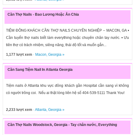
Cần Thợ Nails - Bao Lương Hoặc Ăn Chia
TIỆM ĐÔNG KHÁCH CẦN THỢ NAILS CHUYÊN NGHIỆP – MACON, GA •
Cần tuyển thợ nails biết làm everything hoặc chuyên chân tay nước. • Ưu
tiên thợ có trách nhiệm, siêng năng, thái độ tốt và muốn gắn...
1,177 lượt xem
·
Macon
,
Georgia
»
Cần Sang Tiệm Nail In Atlanta Georgia
Tiệm nails ở Atlanta khu vực đông khách gần Hospital cần sang vì không
có người trông coi. Nếu ai thật lòng liên hệ số 404-539-5111 Thank You!
2,233 lượt xem
·
Atlanta
,
Georgia
»
Cần Thợ Nails Woodstock, Georgia - Tay chân nước, Everything