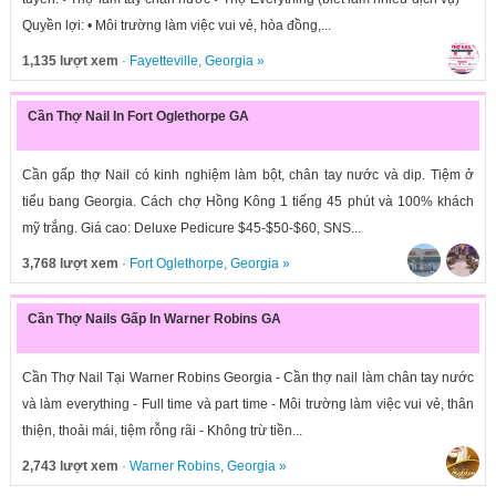
Quyền lợi: • Môi trường làm việc vui vẻ, hòa đồng,...
1,135 lượt xem
·
Fayetteville
,
Georgia
»
Cần Thợ Nail In Fort Oglethorpe GA
Cần gấp thợ Nail có kinh nghiệm làm bột, chân tay nước và dip. Tiệm ở
tiểu bang Georgia. Cách chợ Hồng Kông 1 tiếng 45 phút và 100% khách
mỹ trắng. Giá cao: Deluxe Pedicure $45-$50-$60, SNS...
3,768 lượt xem
·
Fort Oglethorpe
,
Georgia
»
Cần Thợ Nails Gấp In Warner Robins GA
Cần Thợ Nail Tại Warner Robins Georgia - Cần thợ nail làm chân tay nước
và làm everything - Full time và part time - Môi trường làm việc vui vẻ, thân
thiện, thoải mái, tiệm rỗng rãi - Không trừ tiền...
2,743 lượt xem
·
Warner Robins
,
Georgia
»