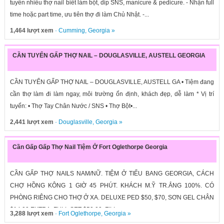
tuyển nhiều thợ nail biết làm bột, dip SNS, manicure & pedicure. - Nhận full
time hoặc part time, ưu tiên thợ đi làm Chủ Nhật. -...
1,464 lượt xem
·
Cumming
,
Georgia
»
CẦN TUYỂN GẤP THỢ NAIL – DOUGLASVILLE, AUSTELL GEORGIA
CẦN TUYỂN GẤP THỢ NAIL – DOUGLASVILLE, AUSTELL GA • Tiệm đang
cần thợ làm đi làm ngay, môi trường ổn định, khách đẹp, dễ làm * Vị trí
tuyển: • Thợ Tay Chân Nước / SNS • Thợ Bột•...
2,441 lượt xem
·
Douglasville
,
Georgia
»
Cần Gấp Gấp Thợ Nail Tiệm Ở Fort Oglethorpe Georgia
CẦN GẤP THỢ NAILS NAM/NỮ. TIỆM Ở TIỂU BANG GEORGIA, CÁCH
CHỢ HỒNG KÔNG 1 GIỜ 45 PHÚT. KHÁCH M.Ỹ TR.ẮNG 100%. CÓ
PHÒNG RIÊNG CHO THỢ Ở XA. DELUXE PED $50, $70, SƠN GEL CHÂN
$14.00 EXTRA, FULL SET $50.00, FILL...
3,288 lượt xem
·
Fort Oglethorpe
,
Georgia
»