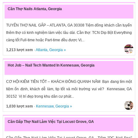
Cần Thợ Nails Atlanta, Georgia
TUYỂN THỢ NAIL GẤP – ATLANTA, GA 30308 Tiệm đông khách cần tuyển
thêm thợ có kinh nghiệm làm việc lâu dài. Cần thợ: TCN Dip Bột Everything
càng tốt Full-time hoặc Part-time đều được Vị...
1,213 lượt xem
·
Atlanta
,
Georgia
»
Hot Job – Nail Tech Wanted In Kennesaw, Georgia
CƠ HỘI KIẾM TIỀN TỐT – KHÁCH ĐÔNG QUANH NĂM Bạn đang tìm một
tiệm ổn định, khách dễ làm, tip tốt và môi trường vui vẻ? Kennesaw, GA
30152 Vị trí đẹp trong khu dân cư phát...
1,030 lượt xem
·
Kennesaw
,
Georgia
»
Cần Gấp Thợ Nail Làm Việc Tại Locust Grove, GA