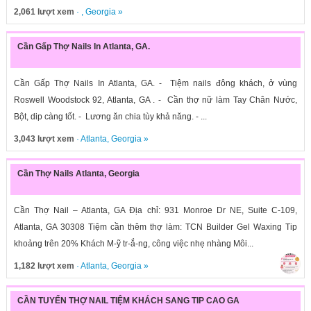
2,061 lượt xem
· ,
Georgia
»
Cần Gấp Thợ Nails In Atlanta, GA.
Cần Gấp Thợ Nails In Atlanta, GA. - Tiệm nails đông khách, ở vùng
Roswell Woodstock 92, Atlanta, GA . - Cần thợ nữ làm Tay Chân Nước,
Bột, dip càng tốt. - Lương ăn chia tùy khả năng. - ...
3,043 lượt xem
·
Atlanta
,
Georgia
»
Cần Thợ Nails Atlanta, Georgia
Cần Thợ Nail – Atlanta, GA Địa chỉ: 931 Monroe Dr NE, Suite C-109,
Atlanta, GA 30308 Tiệm cần thêm thợ làm: TCN Builder Gel Waxing Tip
khoảng trên 20% Khách M-ỹ tr-ắ-ng, công việc nhẹ nhàng Môi...
1,182 lượt xem
·
Atlanta
,
Georgia
»
CẦN TUYỂN THỢ NAIL TIỆM KHÁCH SANG TIP CAO GA