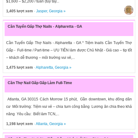
$1,600 – $2,200 / tuần (tùy tay...
1,405 lượt xem
·
Jasper
,
Georgia
»
Cần Tuyển Gấp Thợ Nails - Alpharetta - GA
Cần Tuyển Gấp Thợ Nails - Alpharetta - GA * Tiệm Inails Cần Tuyển Thợ
Gấp - Full-time / Part-time – ƯU TIÊN làm được Chủ Nhật - Giá cao – tip tốt
– khách dễ thương – môi trường vui vẻ,...
1,475 lượt xem
·
Alpharetta
,
Georgia
»
Cần Thợ Nail Gấp Gấp Làm Full-Time
Atlanta, GA 30315 Cách Morrow 15 phút, Gần downtown, khu đông dân
cư Môi trường: Tiệm vui vẻ – chia turn công bằng Lương ăn chia theo khả
năng Yêu cầu: Biết làm TCN,...
1,198 lượt xem
·
Atlanta
,
Georgia
»