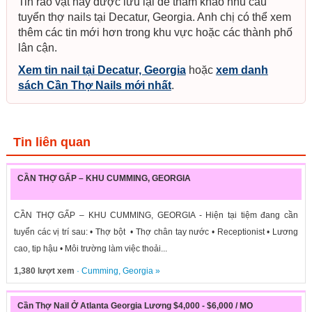
Tin rao vặt này được lưu lại để tham khảo nhu cầu
tuyển thợ nails tại Decatur, Georgia. Anh chị có thể xem
thêm các tin mới hơn trong khu vực hoặc các thành phố
lân cận.
Xem tin nail tại Decatur, Georgia
hoặc
xem danh
sách Cần Thợ Nails mới nhất
.
Tin liên quan
CẦN THỢ GẤP – KHU CUMMING, GEORGIA
CẦN THỢ GẤP – KHU CUMMING, GEORGIA - Hiện tại tiệm đang cần
tuyển các vị trí sau: • Thợ bột • Thợ chân tay nước • Receptionist • Lương
cao, tip hậu • Môi trường làm việc thoải...
1,380 lượt xem
·
Cumming
,
Georgia
»
Cần Thợ Nail Ở Atlanta Georgia Lương $4,000 - $6,000 / MO