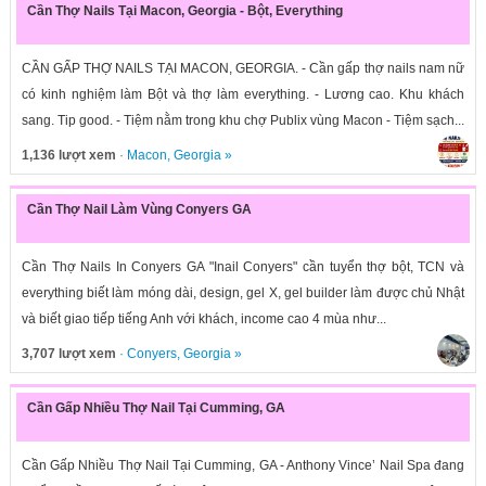
Cần Thợ Nails Tại Macon, Georgia - Bột, Everything
CẦN GẤP THỢ NAILS TẠI MACON, GEORGIA. - Cần gấp thợ nails nam nữ
có kinh nghiệm làm Bột và thợ làm everything. - Lương cao. Khu khách
sang. Tip good. - Tiệm nằm trong khu chợ Publix vùng Macon - Tiệm sạch...
1,136 lượt xem
·
Macon
,
Georgia
»
Cần Thợ Nail Làm Vùng Conyers GA
Cần Thợ Nails In Conyers GA "Inail Conyers" cần tuyển thợ bột, TCN và
everything biết làm móng dài, design, gel X, gel builder làm được chủ Nhật
và biết giao tiếp tiếng Anh với khách, income cao 4 mùa như...
3,707 lượt xem
·
Conyers
,
Georgia
»
Cần Gấp Nhiều Thợ Nail Tại Cumming, GA
Cần Gấp Nhiều Thợ Nail Tại Cumming, GA - Anthony Vince’ Nail Spa đang