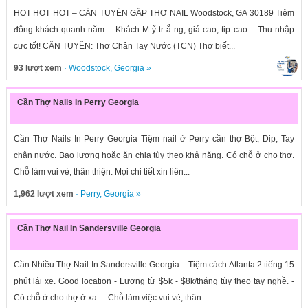
HOT HOT HOT – CẦN TUYỂN GẤP THỢ NAIL Woodstock, GA 30189 Tiệm
đông khách quanh năm – Khách M-ỹ tr-ắ-ng, giá cao, tip cao – Thu nhập
cực tốt! CẦN TUYỂN: Thợ Chân Tay Nước (TCN) Thợ biết...
93 lượt xem
·
Woodstock
,
Georgia
»
Cần Thợ Nails In Perry Georgia
Cần Thợ Nails In Perry Georgia Tiệm nail ở Perry cần thợ Bột, Dip, Tay
chân nước. Bao lương hoặc ăn chia tùy theo khả năng. Có chỗ ở cho thợ.
Chỗ làm vui vẻ, thân thiện. Mọi chi tiết xin liên...
1,962 lượt xem
·
Perry
,
Georgia
»
Cần Thợ Nail In Sandersville Georgia
Cần Nhiều Thợ Nail In Sandersville Georgia. - Tiệm cách Atlanta 2 tiếng 15
phút lái xe. Good location - Lương từ $5k - $8k/tháng tùy theo tay nghề. -
Có chỗ ở cho thợ ở xa. - Chỗ làm việc vui vẻ, thân...