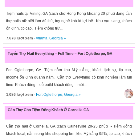
Tiệm nails tại Vining, GA (cách chợ Hong Kong khoảng 20 phút) đang cần
thợ nails nữ biết làm đủ thứ, tay nghề khá là lợi thế. Khu vực sang, khách
ổn định, tip cao. Tiệm không trừ...
7,678 lượt xem
·
Atlanta
,
Georgia
»
Tuyển Thợ Nail Everything – Full Time – Fort Oglethorpe, GA
Fort Oglethorpe, GA Tiệm nằm khu M.ỹ tr.ắ.ng, khách lịch sự, tip cao,
income ổn định quanh năm. Cần thợ Everything có kinh nghiệm làm full
time Khách đông – dễ build khách riêng – môi...
1,086 lượt xem
·
Fort Oglethorpe
,
Georgia
»
Cần Thợ Cho Tiệm Đông Khách Ở Cornelia GA
Cần thợ nail ở Cornelia, GA (cách Gainesville 20-25 phút) • Tiệm đông
khách local, nằm trong khu shopping lớn, khu Mỹ trắng 95%, tip cao, khách