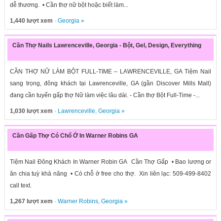
dễ thương. • Cần thợ nữ bột hoặc biết làm...
1,440 lượt xem
·
Georgia
»
Cần Thợ Nails Lawrenceville, Georgia - Bột, Gel, Design, Everything
CẦN THỢ NỮ LÀM BỘT FULL-TIME – LAWRENCEVILLE, GA Tiệm Nail
sang trọng, đông khách tại Lawrenceville, GA (gần Discover Mills Mall)
đang cần tuyển gấp thợ Nữ làm việc lâu dài. - Cần thợ Bột Full-Time -...
1,030 lượt xem
·
Lawrenceville
,
Georgia
»
Cần Gấp Thợ Có Chổ Ở In Warner Robins GA
Tiệm Nail Đông Khách In Warner Robin GA Cần Thợ Gấp • Bao lương or
ăn chia tuỳ khả năng • Có chỗ ở free cho thợ. Xin liên lạc: 509-499-8402
call text.
1,267 lượt xem
·
Warner Robins
,
Georgia
»