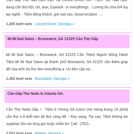
Cần Gấp Thợ Nail Làm Việc Tại Locust Grove, GA - Tiệm "QC Nail Spa"
đang cần thợ bột, ctn, wax, Eyelash or everythings. - Lương ăn chia 6/4 tùy
tay nghề. - Tiệm đông khách, giá nail cao. Good location. -...
1,265 lượt xem
·
Locust Grove
,
Georgia
»
Mi Mi Nail Salon – Brunswick, GA 31525 Cần Thợ Gấp
Mi Mi Nail Salon – Brunswick, GA 31525 Cần Thêm Người Đồng Hành
Tiệm Mi Mi Nail Salon tại thành phố Brunswick, GA 31525 cần thêm giúp
đỡ của anh chị thợ làm everything ạ. Ưu tiên cặp vợ...
1,362 lượt xem
·
Brunswick
,
Georgia
»
Cần Gấp Thợ Nails In Atlanta GA.
Cần Thợ Nails Gấp ! - Tiệm ở Vining GA (cách chợ Hong Kong 20 phút)
cần thợ n.ữ biết làm đủ thứ càng tốt. - Khu sang. Tip cao. Tiệm không trừ
supplies Xin vui lòng gọi hoặc nhắn tin: Cell : (762)...
2,052 lượt xem
·
Atlanta
,
Georgia
»