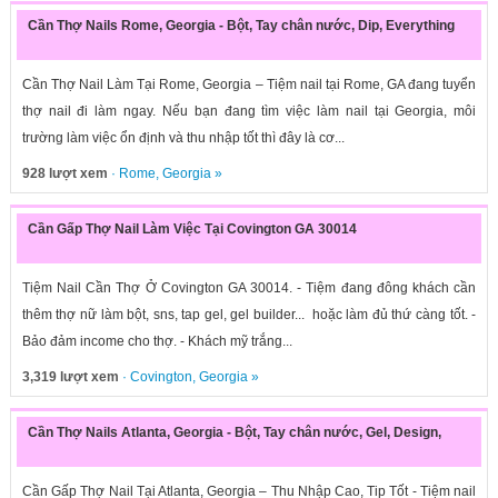
Cần Thợ Nails Rome, Georgia - Bột, Tay chân nước, Dip, Everything
Cần Thợ Nail Làm Tại Rome, Georgia – Tiệm nail tại Rome, GA đang tuyển
thợ nail đi làm ngay. Nếu bạn đang tìm việc làm nail tại Georgia, môi
trường làm việc ổn định và thu nhập tốt thì đây là cơ...
928 lượt xem
·
Rome
,
Georgia
»
Cần Gấp Thợ Nail Làm Việc Tại Covington GA 30014
Tiệm Nail Cần Thợ Ở Covington GA 30014. - Tiệm đang đông khách cần
thêm thợ nữ làm bột, sns, tap gel, gel builder... hoặc làm đủ thứ càng tốt. -
Bảo đảm income cho thợ. - Khách mỹ trắng...
3,319 lượt xem
·
Covington
,
Georgia
»
Cần Thợ Nails Atlanta, Georgia - Bột, Tay chân nước, Gel, Design,
Cần Gấp Thợ Nail Tại Atlanta, Georgia – Thu Nhập Cao, Tip Tốt - Tiệm nail