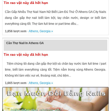
Tin rao vặt này đã hết hạn
Cần Gấp Nhiều Thợ Nail Nam Nữ Biết Làm Đủ Thứ Ở Athens GA City Nails
đang cần gấp thợ nail biết làm bột, tay chân nước, design or biết làm
everything càng tốt. Thợ làm full time or part time đều...
1,856 lượt xem
·
Athens
,
Georgia
»
Cần Thợ Nail In Athens GA
Tin rao vặt này đã hết hạn
Tiệm chúng tôi đang cần gấp thợ bột và chân tay nước làm full time / part
time, biết làm everything càng tốt. Tiệm nằm trong vùng Athens Georgia.
Không khí làm việc vui vẻ, thoáng mát, chủ tiệm...
1,665 lượt xem
·
Athens
,
Georgia
»