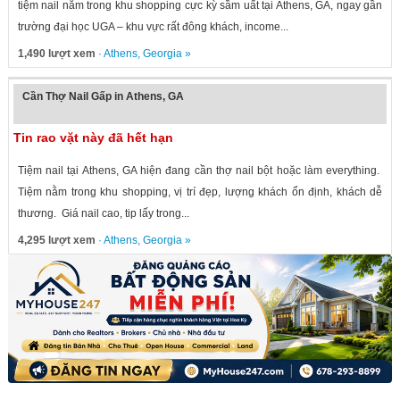
tiệm nail nằm trong khu shopping cực kỳ sầm uất tại Athens, GA, ngay gần
trường đại học UGA – khu vực rất đông khách, income...
1,490 lượt xem
·
Athens
,
Georgia
»
Cần Thợ Nail Gấp in Athens, GA
Tin rao vặt này đã hết hạn
Tiệm nail tại Athens, GA hiện đang cần thợ nail bột hoặc làm everything.
Tiệm nằm trong khu shopping, vị trí đẹp, lượng khách ổn định, khách dễ
thương. Giá nail cao, tip lấy trong...
4,295 lượt xem
·
Athens
,
Georgia
»