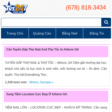
(678) 818-3434
Trang Chủ
Quảng Cáo
Bằng Nail
Đăng Tin
Cần Tuyển Gấp Thợ Nail And Thợ Tóc In Athens GA
TUYỂN GẤP THỢ NAIL & THỢ TÓC – Athens, GA Tiệm gần trường đại học,
khách chủ yếu là học sinh & sinh viên, môi trường vui vẻ – ổn định. Cần
tuyển: Thợ bột Everything Thợ...
1,358 lượt xem
·
Athens
,
Georgia
»
Sang Tiệm Location Cực Đẹp Ở Athens GA
TIỆM NAIL LỚN – LOCATION CỰC ĐẸP – KHÁCH MỸ TRẮNG Cần sang