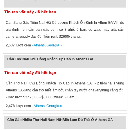
Tin rao vặt này đã hết hạn
Cần Sang Gấp Tiệm Nail Đã Có Lượng Khách Ổn Định In Athen GA Vì lí do
gia đình nên cần bán gấp tiệm có 8 ghế, 6 bàn, có wax, máy giặt sấy,
camera, supply đầy đủ Tiền rent: $2600/ tháng,...
2,537 lượt xem
·
Athens
,
Georgia
»
Cần Thợ Nail Khu Đông Khách Tip Cao In Athens GA
Tin rao vặt này đã hết hạn
Cần Thợ Nail Khu Đông Khách Tip Cao In Athens GA. - 2 tiệm nails vùng
Athens GA đang cần thợ biết làm bột, chân tay nước or everything càng tốt.
- Bao lương từ 2,500 - $3,000/ week. - Làm...
2,478 lượt xem
·
Athens
,
Georgia
»
Cần Gấp Nhiều Thợ Nail Nam Nữ Biết Làm Đủ Thứ Ở Athens GA