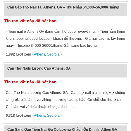
Cần Gấp Thợ Nail Tại Athens, GA – Thu Nhập $4,000–$6,000/Tháng!
Tin rao vặt này đã hết hạn
- Tiệm nail ở Athens GA đang cần thợ bột or everything. - Tiệm nằm trong
khu shopping, good location, khách dễ thương. - Giá nail cao, tip lấy trong
ngày. - Income $4000-$6000/tháng. Sẵn sàng bao lương...
1,882 lượt xem
·
Athens
,
Georgia
»
Cần Thợ Nails Lương Cao Athens, GA
Tin rao vặt này đã hết hạn
Cần Thợ Nails Lương Cao Athens, GA - Cần thợ nail n.a.m n.ữ, v ợ chồng
cũng ok, biết làm everything. - Lương cao tip hậu, Có chỗ cho thợ ở xa. -
Chỗ làm vui vẻ, hòa thuận như gia đình. -...
6,318 lượt xem
·
Athens
,
Georgia
»
Cần Sang Gấp Tiệm Nail Đã Có Lượng Khách Ổn Định In Athen GA