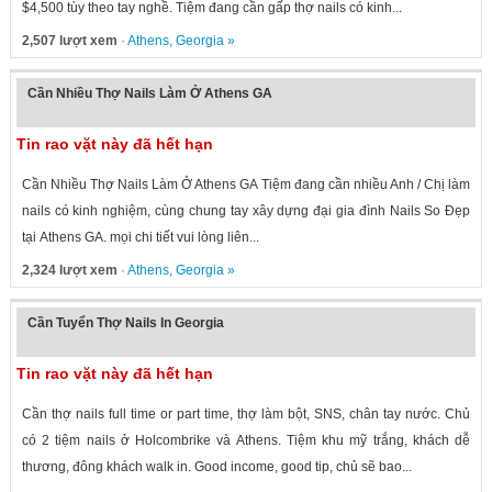
$4,500 tùy theo tay nghề. Tiệm đang cần gấp thợ nails có kinh...
2,507 lượt xem
·
Athens
,
Georgia
»
Cần Nhiều Thợ Nails Làm Ở Athens GA
Tin rao vặt này đã hết hạn
Cần Nhiều Thợ Nails Làm Ở Athens GA Tiệm đang cần nhiều Anh / Chị làm
nails có kinh nghiệm, cùng chung tay xây dựng đại gia đình Nails So Đẹp
tại Athens GA. mọi chi tiết vui lòng liên...
2,324 lượt xem
·
Athens
,
Georgia
»
Cần Tuyển Thợ Nails In Georgia
Tin rao vặt này đã hết hạn
Cần thợ nails full time or part time, thợ làm bột, SNS, chân tay nước. Chủ
có 2 tiệm nails ở Holcombrike và Athens. Tiệm khu mỹ trắng, khách dễ
thương, đông khách walk in. Good income, good tip, chủ sẽ bao...