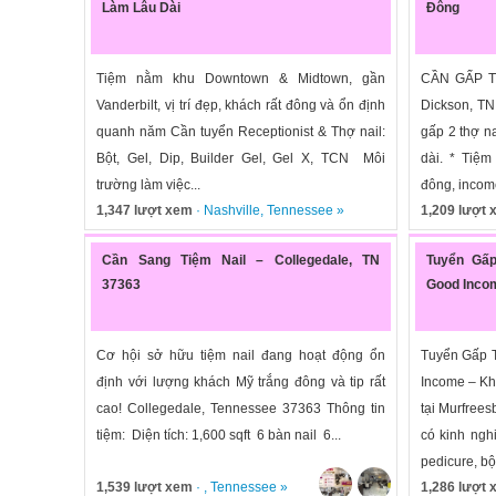
Làm Lâu Dài
Đông
Tiệm nằm khu Downtown & Midtown, gần
CẦN GẤP 
Vanderbilt, vị trí đẹp, khách rất đông và ổn định
Dickson, T
quanh năm Cần tuyển Receptionist & Thợ nail:
gấp 2 thợ n
Bột, Gel, Dip, Builder Gel, Gel X, TCN Môi
dài. * Tiệ
trường làm việc...
đông, income
1,347 lượt xem
·
Nashville
,
Tennessee
»
1,209 lượt
Cần Sang Tiệm Nail – Collegedale, TN
Tuyển Gấp
37363
Good Inco
Cơ hội sở hữu tiệm nail đang hoạt động ổn
Tuyển Gấp T
định với lượng khách Mỹ trắng đông và tip rất
Income – Kh
cao! Collegedale, Tennessee 37363 Thông tin
tại Murfrees
tiệm: Diện tích: 1,600 sqft 6 bàn nail 6...
có kinh nghi
pedicure, bột,
1,539 lượt xem
· ,
Tennessee
»
1,286 lượt