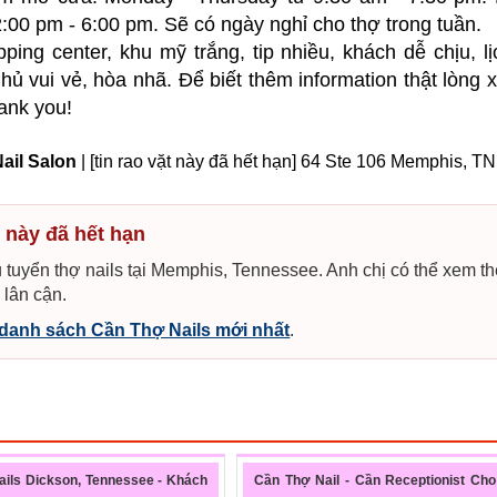
:00 pm - 6:00 pm. Sẽ có ngày nghỉ cho thợ trong tuần.
ng center, khu mỹ trắng, tip nhiều, khách dễ chịu, lị
ủ vui vẻ, hòa nhã. Để biết thêm information thật lòng xi
hank you!
ail Salon
| [tin rao vặt này đã hết hạn] 64 Ste 106 Memphis, T
 này đã hết hạn
u tuyển thợ nails tại Memphis, Tennessee. Anh chị có thể xem t
 lân cận.
danh sách Cần Thợ Nails mới nhất
.
ils Dickson, Tennessee - Khách
Cần Thợ Nail - Cần Receptionist Ch