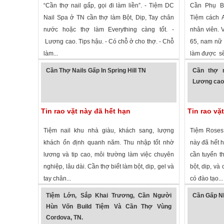
“Cần thợ nail gấp, gọi đi làm liền”. - Tiệm DC
Cần Phụ B
Nail Spa ở TN cần thợ làm Bột, Dip, Tay chân
Tiệm cách A
nước hoặc thợ làm Everything càng tốt. -
nhân viên. V
Lương cao. Tips hậu. - Có chỗ ở cho thợ. - Chỗ
65, nam nữ 
làm...
làm được sẽ
1,906 lượt xem
·
Clarksville
,
Tennessee
»
1,113 lượt 
Cần Thợ Nails Gấp In Spring Hill TN
Cần thợ n
Lương cao,
Tin rao vặt này đã hết hạn
Tin rao vặ
Tiệm nail khu nhà giàu, khách sang, lượng
Tiệm Roses N
khách ổn định quanh năm. Thu nhập tốt nhờ
này đã hết h
lương và tip cao, môi trường làm việc chuyên
cần tuyển th
nghiệp, lâu dài. Cần thợ biết làm bột, dip, gel và
bột, dip, và
tay chân...
có đào tạo...
2,233 lượt xem
·
Spring Hill
,
Tennessee
»
1,525 lượt
Tiệm Lớn, Sắp Khai Trương, Cần Người
Cần Gấp Nh
Hùn Vốn Build Tiệm Và Cần Thợ Vùng
Cordova, TN.