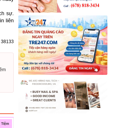
ch sự.
n liên
N 38133
hêm
o Tiệm