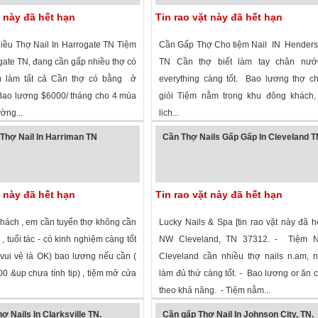
t này đã hết hạn
Tin rao vặt này đã hết hạn
ều Thợ Nail In Harrogate TN Tiệm
Cần Gấp Thợ Cho tiệm Nail IN Henders
gate TN, đang cần gấp nhiều thợ có
TN Cần thợ biết làm tay chân nước
m làm tất cả Cần thợ có bằng ở
everything càng tốt. Bao lương thợ c
ao lương $6000/ tháng cho 4 mùa
giỏi Tiệm nằm trong khu đông khách,
ờng...
lịch...
 xem
· ,
Tennessee
»
1,695 lượt xem
·
Gallatin
,
Tennessee
»
Thợ Nail In Harriman TN
Cần Thợ Nails Gấp Gấp In Cleveland 
t này đã hết hạn
Tin rao vặt này đã hết hạn
hách , em cần tuyển thợ không cần
Lucky Nails & Spa [tin rao vặt này đã h
, tuổi tác - có kinh nghiệm càng tốt
NW Cleveland, TN 37312. - Tiệm N
 vui vẻ là OK) bao lương nếu cần (
Cleveland cần nhiều thợ nails n.am, n
0 &up chưa tính tip) , tiệm mở cửa
làm đủ thứ càng tốt. - Bao lương or ăn c
theo khả năng. - Tiệm nằm...
 xem
· ,
Tennessee
»
2,178 lượt xem
·
Cleveland
,
Tennessee
 Nails In Clarksville TN.
Cần gấp Thợ Nail In Johnson City, TN.