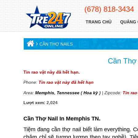
(678) 818-3434
TRANG CHỦ
QUẢNG 
›
CẦN THỢ NAILS
Cần Thợ 
Tin rao vặt này đã hết hạn.
Phone:
Tin rao vặt này đã hết hạn
Area:
Memphis
,
Tennessee
(
Hoa kỳ
)
| Zipcode:
Tin rao
Lượt xem:
2,024
Cần Thợ Nail In Memphis TN.
Tiệm đang cần thợ nail biết làm everything. 
chăm chỉ sẽ tương lương theo tay nghề). Ti