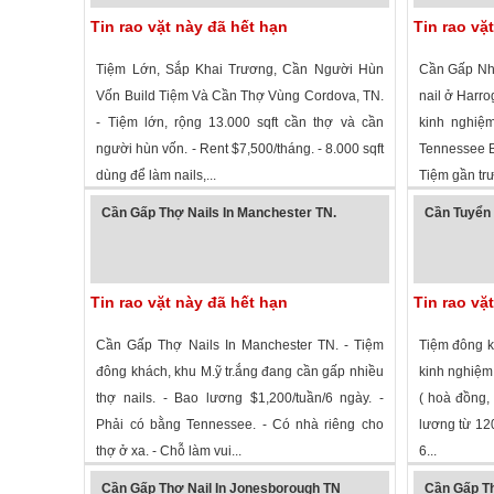
Tin rao vặt này đã hết hạn
Tin rao vặ
Tiệm Lớn, Sắp Khai Trương, Cần Người Hùn
Cần Gấp Nhi
Vốn Build Tiệm Và Cần Thợ Vùng Cordova, TN.
nail ở Harro
- Tiệm lớn, rộng 13.000 sqft cần thợ và cần
kinh nghiệ
người hùn vốn. - Rent $7,500/tháng. - 8.000 sqft
Tennessee B
dùng để làm nails,...
Tiệm gần trư
1,654 lượt xem
·
Cordova
,
Tennessee
»
1,867 lượt
Cần Gấp Thợ Nails In Manchester TN.
Cần Tuyển 
Tin rao vặt này đã hết hạn
Tin rao vặ
Cần Gấp Thợ Nails In Manchester TN. - Tiệm
Tiệm đông k
đông khách, khu M.ỹ tr.ắng đang cần gấp nhiều
kinh nghiệm 
thợ nails. - Bao lương $1,200/tuần/6 ngày. -
( hoà đồng,
Phải có bằng Tennessee. - Có nhà riêng cho
lương từ 120
thợ ở xa. - Chỗ làm vui...
6...
1,823 lượt xem
·
Manchester
,
Tennessee
»
2,198 lượt
Cần Gấp Thợ Nail In Jonesborough TN
Cần Gấp Thợ