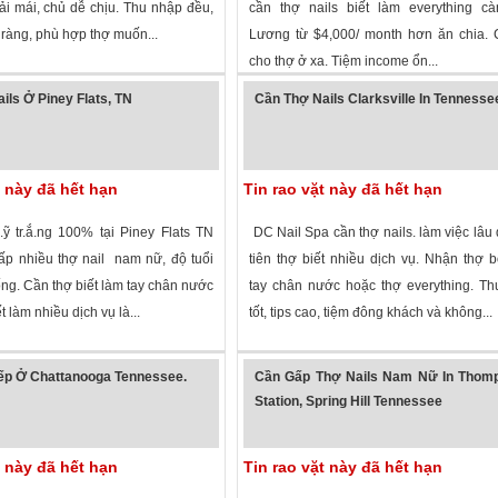
ải mái, chủ dễ chịu. Thu nhập đều,
cần thợ nails biết làm everything cà
 ràng, phù hợp thợ muốn...
Lương từ $4,000/ month hơn ăn chia. 
cho thợ ở xa. Tiệm income ổn...
 xem
·
Memphis
,
Tennessee
»
1,055 lượt xem
·
Dickson
,
Tennessee
»
ils Ở Piney Flats, TN
Cần Thợ Nails Clarksville In Tennesse
t này đã hết hạn
Tin rao vặt này đã hết hạn
.ỹ tr.ắ.ng 100% tại Piney Flats TN
DC Nail Spa cần thợ nails. làm việc lâu 
p nhiều thợ nail nam nữ, độ tuổi
tiên thợ biết nhiều dịch vụ. Nhận thợ bộ
ống. Cần thợ biết làm tay chân nước
tay chân nước hoặc thợ everything. T
t làm nhiều dịch vụ là...
tốt, tips cao, tiệm đông khách và không...
 xem
·
Piney Flats
,
Tennessee
»
4,076 lượt xem
·
Clarksville
,
Tennessee
ếp Ở Chattanooga Tennessee.
Cần Gấp Thợ Nails Nam Nữ In Thom
Station, Spring Hill Tennessee
t này đã hết hạn
Tin rao vặt này đã hết hạn