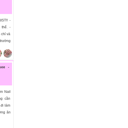
ST!! -
 thế. -
 chỉ và
 trường
see -
m Nail
ng cần
 đi làm
ương ăn