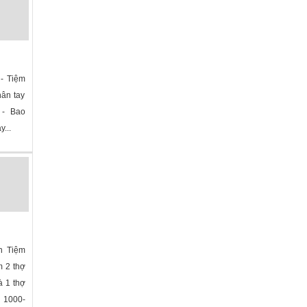
 - Tiệm
hân tay
. - Bao
y...
ee
»
n Tiệm
m 2 thợ
à 1 thợ
g 1000-