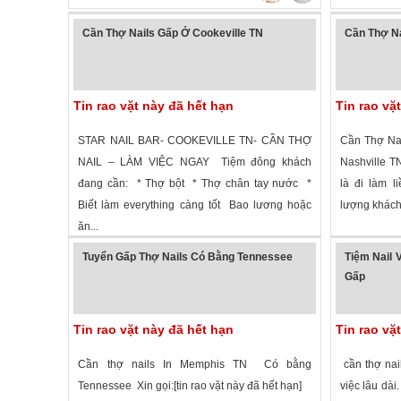
Cần Thợ Nails Gấp Ở Cookeville TN
Cần Thợ Nai
Tin rao vặt này đã hết hạn
Tin rao vặ
STAR NAIL BAR- COOKEVILLE TN- CẦN THỢ
Cần Thợ Nai
NAIL – LÀM VIỆC NGAY Tiệm đông khách
Nashville T
đang cần: * Thợ bột * Thợ chân tay nước *
là đi làm 
Biết làm everything càng tốt Bao lương hoặc
lượng khách 
ăn...
1,185 lượt xem
·
Cookeville
,
Tennessee
»
4,132 lượt
Tuyển Gấp Thợ Nails Có Bằng Tennessee
Tiệm Nail 
Gấp
Tin rao vặt này đã hết hạn
Tin rao vặ
Cần thợ nails In Memphis TN Có bằng
cần thợ nai
Tennessee Xin gọi:[tin rao vặt này đã hết hạn]
việc lâu dài