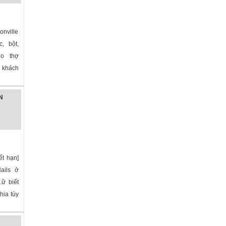
onville
, bột,
ho thợ
 khách
TN
ết hạn]
ails ở
.ữ biết
hia tùy
»