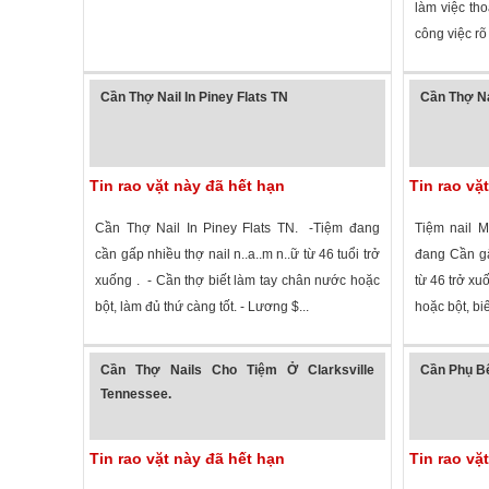
làm việc tho
công việc rõ
1,458 lượt xem
·
Memphis
,
Tennessee
»
3,275 lượt
Cần Thợ Nail In Piney Flats TN
Cần Thợ Na
Tin rao vặt này đã hết hạn
Tin rao vặ
Cần Thợ Nail In Piney Flats TN. -Tiệm đang
Tiệm nail M
cần gấp nhiều thợ nail n..a..m n..ữ từ 46 tuổi trở
đang Cần gấ
xuống . - Cần thợ biết làm tay chân nước hoặc
từ 46 trở xu
bột, làm đủ thứ càng tốt. - Lương $...
hoặc bột, biế
2,914 lượt xem
·
Piney Flats
,
Tennessee
»
4,514 lượt
Cần Thợ Nails Cho Tiệm Ở Clarksville
Cần Phụ B
Tennessee.
Tin rao vặt này đã hết hạn
Tin rao vặ