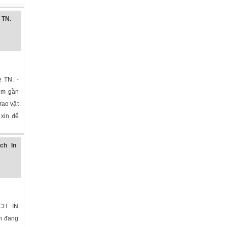
 TN.
 TN. -
iệm gần
 rao vặt
 xin để
»
ch In
CH IN
h đang