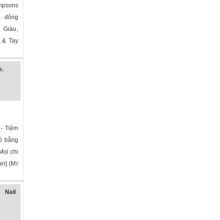
psons
m đông
 Giàu,
 & Tay
»
e.
 - Tiệm
có bằng
Mọi chi
hạn] (Mr
»
Nail