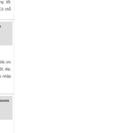
ng tốt.
Có chỗ
e
dài, ưu
t, dip,
hu nhập
»
psons