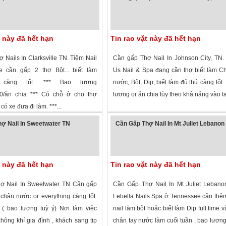
t này đã hết hạn
Tin rao vặt này đã hết hạn
Nails In Clarksville TN. Tiệm Nail
Cần gấp Thợ Nail In Johnson City, TN.
le cần gấp 2 thợ Bột... biết làm
Us Nail & Spa đang cần thợ biết làm C
ng càng tốt. *** Bao lương
nước, Bột, Dip, biết làm đủ thứ càng tốt
0/ăn chia *** Có chỗ ở cho thợ
lương or ăn chia tùy theo khả năng vào ta
có xe đưa đi làm. ***...
 xem
·
Clarksville
,
Tennessee
»
1,975 lượt xem
·
Johnson City
,
Tenness
ợ Nail In Sweetwater TN
Cần Gấp Thợ Nail In Mt Juliet Lebanon
t này đã hết hạn
Tin rao vặt này đã hết hạn
ợ Nail In Sweetwater TN Cần gấp
Cần Gấp Thợ Nail In Mt Juliet Lebano
y chân nước or everything càng tốt
Lebella Nails Spa ở Tennessee cần thê
( bao lương tuỳ ý) Nơi làm việc
nail làm bột hoặc biết làm Dip full time v
không khí gia đình , khách sang tip
chân tay nước làm cuối tuần , bao lươn