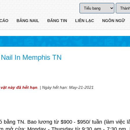
CÁO
BẰNG NAIL
ĐĂNG TIN
LIÊN LẠC
NGÔN NGỮ
Nail In Memphis TN
 vặt này đã hết hạn
. | Ngày hết hạn: May-21-2021
Có bằng TN. Bao lương từ $900 - $950/ tuần (làm việc lâ
ệm mở cửa: Monday - Thursday từ 9:30 am - 7:30 pm. 