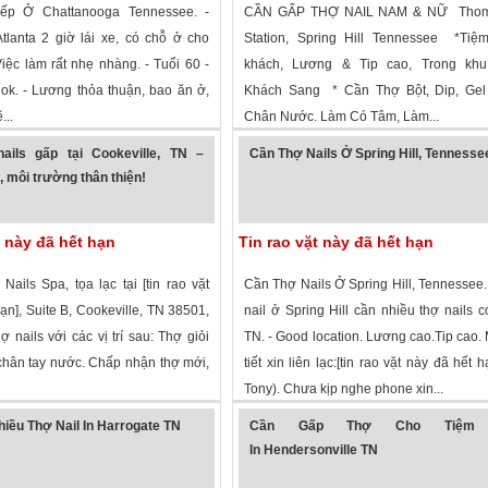
ếp Ở Chattanooga Tennessee. -
CẦN GẤP THỢ NAIL NAM & NỮ Thom
tlanta 2 giờ lái xe, có chỗ ở cho
Station, Spring Hill Tennessee *Tiệ
iệc làm rất nhẹ nhàng. - Tuổi 60 -
khách, Lương & Tip cao, Trong khu
ok. - Lương thỏa thuận, bao ăn ở,
Khách Sang * Cần Thợ Bột, Dip, Gel
...
Chân Nước. Làm Có Tâm, Làm...
xem
·
Chattanooga
,
Tennessee
»
1,413 lượt xem
·
Spring Hill
,
Tennessee
ails gấp tại Cookeville, TN –
Cần Thợ Nails Ở Spring Hill, Tennesse
 môi trường thân thiện!
t này đã hết hạn
Tin rao vặt này đã hết hạn
ails Spa, tọa lạc tại [tin rao vặt
Cần Thợ Nails Ở Spring Hill, Tennessee.
ạn], Suite B, Cookeville, TN 38501,
nail ở Spring Hill cần nhiều thợ nails 
ợ nails với các vị trí sau: Thợ giỏi
TN. - Good location. Lương cao.Tip cao. 
 chân tay nước. Chấp nhận thợ mới,
tiết xin liên lạc:[tin rao vặt này đã hết 
Tony). Chưa kịp nghe phone xin...
 xem
·
Cookeville
,
Tennessee
»
2,002 lượt xem
·
Spring Hill
,
Tennessee
iều Thợ Nail In Harrogate TN
Cần Gấp Thợ Cho Tiệm 
In Hendersonville TN