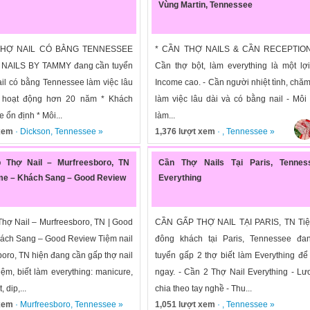
Vùng Martin, Tennessee
THỢ NAIL CÓ BẰNG TENNESSEE
* CẦN THỢ NAILS & CẦN RECEPTIONI
N NAILS BY TAMMY đang cần tuyển
Cần thợ bột, làm everything là một lợi
ail có bằng Tennessee làm việc lâu
Income cao. - Cần người nhiệt tình, chăm
m hoạt động hơn 20 năm * Khách
làm việc lâu dài và có bằng nail - Môi
 ổn định * Môi...
làm...
 xem
·
Dickson
,
Tennessee
»
1,376 lượt xem
· ,
Tennessee
»
 Thợ Nail – Murfreesboro, TN
Cần Thợ Nails Tại Paris, Tennes
me – Khách Sang – Good Review
Everything
hợ Nail – Murfreesboro, TN | Good
CẦN GẤP THỢ NAIL TẠI PARIS, TN Tiệ
ách Sang – Good Review Tiệm nail
đông khách tại Paris, Tennessee đa
boro, TN hiện đang cần gấp thợ nail
tuyển gấp 2 thợ biết làm Everything để
ệm, biết làm everything: manicure,
ngay. - Cần 2 Thợ Nail Everything - L
 dip,...
chia theo tay nghề - Thu...
 xem
·
Murfreesboro
,
Tennessee
»
1,051 lượt xem
· ,
Tennessee
»