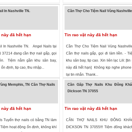
l In Nashville TN.
Cần Thợ Cho Tiệm Nail Vùng Nashville
t này đã hết hạn
Tin rao vặt này đã hết hạn
l In Nashville TN. Angel Nails tại
Cần Thợ Cho Tiệm Nail Vùng Nashville
N 37214 đang cần thợ nail gấp, gọi
Cần thợ nails gấp, gọi đi làm liền. - T
liền. Tiệm nằm gần khu sân bay,
khu sân bay, tip cao. Xin liên lạc Lili: [tin
ổn định, tip cao, thu nhập...
này đã hết hạn] Không kịp nghe phone
lại tin nhắn. Thank...
 xem
·
Nashville
,
Tennessee
»
2,914 lượt xem
·
Nashville
,
Tennessee
Vùng Memphis, TN Cần Thợ Nails
Cần Gấp Thợ Nails Khu Đông Khá
Dickson TN 37055
t này đã hết hạn
Tin rao vặt này đã hết hạn
ls Tuyển thợ nails có bằng TN làm
CẦN THỢ NAILS KHU ĐÔNG KHÁ
. Tiệm hoạt động ổn định, không khí
DICKSON TN 37055!!! Tiệm đông khác