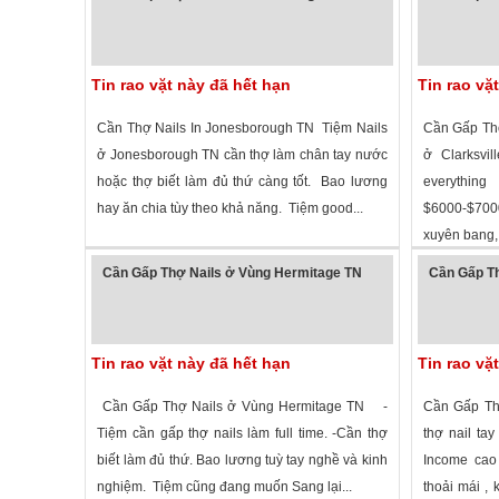
Tin rao vặt này đã hết hạn
Tin rao vặ
Cần Thợ Nails In Jonesborough TN Tiệm Nails
Cần Gấp Thợ 
ở Jonesborough TN cần thợ làm chân tay nước
ở Clarksvil
hoặc thợ biết làm đủ thứ càng tốt. Bao lương
everythi
hay ăn chia tùy theo khả năng. Tiệm good...
$6000-$700
xuyên bang, 
2,748 lượt xem
·
Jonesborough
,
Tennessee
»
2,575 lượt
Cần Gấp Thợ Nails ở Vùng Hermitage TN
Cần Gấp Th
Tin rao vặt này đã hết hạn
Tin rao vặ
Cần Gấp Thợ Nails ở Vùng Hermitage TN -
Cần Gấp Th
Tiệm cần gấp thợ nails làm full time. -Cần thợ
thợ nail ta
biết làm đủ thứ. Bao lương tuỳ tay nghề và kinh
Income cao 
nghiệm. Tiệm cũng đang muốn Sang lại...
thoải mái , 