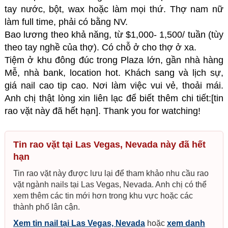
tay nước, bột, wax hoặc làm mọi thứ. Thợ nam nữ
làm full time, phải có bằng NV.
Bao lương theo khả năng, từ $1,000- 1,500/ tuần (tùy
theo tay nghề của thợ). Có chỗ ở cho thợ ở xa.
Tiệm ở khu đông đúc trong Plaza lớn, gần nhà hàng
Mễ, nhà bank, location hot. Khách sang và lịch sự,
giá nail cao tip cao. Nơi làm việc vui vẻ, thoải mái.
Anh chị thật lòng xin liên lạc để biết thêm chi tiết:[tin
rao vặt này đã hết hạn]. Thank you for watching!
Tin rao vặt tại Las Vegas, Nevada này đã hết
hạn
Tin rao vặt này được lưu lại để tham khảo nhu cầu rao
vặt ngành nails tại Las Vegas, Nevada. Anh chị có thể
xem thêm các tin mới hơn trong khu vực hoặc các
thành phố lân cận.
Xem tin nail tại Las Vegas, Nevada
hoặc
xem danh