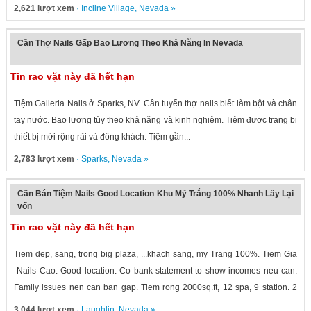
2,621 lượt xem
·
Incline Village
,
Nevada
»
Cần Thợ Nails Gấp Bao Lương Theo Khả Năng In Nevada
Tin rao vặt này đã hết hạn
Tiệm Galleria Nails ở Sparks, NV. Cần tuyển thợ nails biết làm bột và chân
tay nước. Bao lương tùy theo khả năng và kinh nghiệm. Tiệm được trang bị
thiết bị mới rộng rãi và đông khách. Tiệm gần...
2,783 lượt xem
·
Sparks
,
Nevada
»
Cần Bán Tiệm Nails Good Location Khu Mỹ Trắng 100% Nhanh Lấy Lại
vốn
Tin rao vặt này đã hết hạn
Tiem dep, sang, trong big plaza, ...khach sang, my Trang 100%. Tiem Gia
Nails Cao. Good location. Co bank statement to show incomes neu can.
Family issues nen can ban gap. Tiem rong 2000sq.ft, 12 spa, 9 station. 2
big waxing room(1can use for...
3,044 lượt xem
·
Laughlin
,
Nevada
»