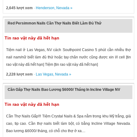
2,645 lượt xem
·
Henderson
,
Nevada
»
Red Persimmon Nails Cần Thợ Nails Biết Làm Đủ Thứ
Tin rao vặt này đã hết hạn
Tiệm nail ở Las Vegas, NV cách Southpoint Casino 5 phút cần nhiều thợ
nail nam/nữ biết làm đủ thứ hoặc tay chân nước cũng được xin l/l cell [tin
rao vặt này đã hết hạn] Tiệm [tin rao vặt này đã hết hạn]
2,228 lượt xem
·
Las Vegas
,
Nevada
»
Cần Gấp Thợ Nails Bao Lương $6000/ Tháng In Incline Village NV
Tin rao vặt này đã hết hạn
Cần Thợ Nails Gấp!!! Tiệm Crystal Nails & Spa nằm trong khu Mỹ trắng, giá
cao, tip cao. Cần thợ nails biết làm bột, có bằng Incline Village Nevada.
Bao lương &6000/ tháng, có chỗ cho thợ ở xa....