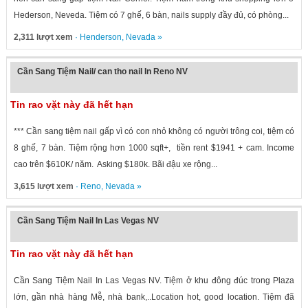
Hederson, Neveda. Tiệm có 7 ghế, 6 bàn, nails supply đầy đủ, có phòng...
2,311 lượt xem
·
Henderson
,
Nevada
»
Cần Sang Tiệm Nail/ can tho nail In Reno NV
Tin rao vặt này đã hết hạn
*** Cần sang tiệm nail gấp vì có con nhỏ không có người trông coi, tiệm có
8 ghế, 7 bàn. Tiệm rộng hơn 1000 sqft+, tiền rent $1941 + cam. Income
cao trên $610K/ năm. Asking $180k. Bãi đậu xe rộng...
3,615 lượt xem
·
Reno
,
Nevada
»
Cần Sang Tiệm Nail In Las Vegas NV
Tin rao vặt này đã hết hạn
Cần Sang Tiệm Nail In Las Vegas NV. Tiệm ở khu đông đúc trong Plaza
lớn, gần nhà hàng Mễ, nhà bank,..Location hot, good location. Tiệm đã