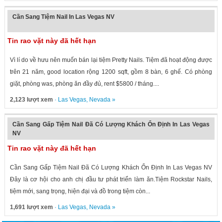
Cần Sang Tiệm Nail In Las Vegas NV
Tin rao vặt này đã hết hạn
Vì lí do về hưu nên muốn bán lại tiệm Pretty Nails. Tiệm đã hoạt động được
trên 21 năm, good location rộng 1200 sqft, gồm 8 bàn, 6 ghế. Có phòng
giặt, phòng was, phòng ăn đầy đủ, rent $5800 / tháng....
2,123 lượt xem
·
Las Vegas
,
Nevada
»
Cần Sang Gấp Tiệm Nail Đã Có Lượng Khách Ổn Định In Las Vegas
NV
Tin rao vặt này đã hết hạn
Cần Sang Gấp Tiệm Nail Đã Có Lượng Khách Ổn Định In Las Vegas NV
Đây là cơ hội cho anh chị đầu tư phát triển làm ăn.Tiệm Rockstar Nails,
tiệm mới, sang trọng, hiện đại và đồ trong tiệm còn...
1,691 lượt xem
·
Las Vegas
,
Nevada
»