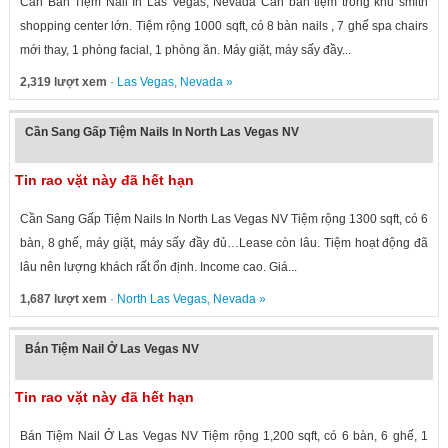
Cần Bán Tiệm Nail In Las Vegas, Nevada Cần bán tiệm trong khu smith
shopping center lớn. Tiệm rộng 1000 sqft, có 8 bàn nails , 7 ghế spa chairs
mới thay, 1 phòng facial, 1 phòng ăn. Máy giặt, máy sấy đầy...
2,319 lượt xem
·
Las Vegas
,
Nevada
»
Cần Sang Gấp Tiệm Nails In North Las Vegas NV
Tin rao vặt này đã hết hạn
Cần Sang Gấp Tiệm Nails In North Las Vegas NV Tiệm rộng 1300 sqft, có 6
bàn, 8 ghế, máy giặt, máy sấy đầy đủ…Lease còn lâu. Tiệm hoạt động đã
lâu nên lượng khách rất ổn định. Income cao. Giá...
1,687 lượt xem
·
North Las Vegas
,
Nevada
»
Bán Tiệm Nail Ở Las Vegas NV
Tin rao vặt này đã hết hạn
Bán Tiệm Nail Ở Las Vegas NV Tiệm rộng 1,200 sqft, có 6 bàn, 6 ghế, 1