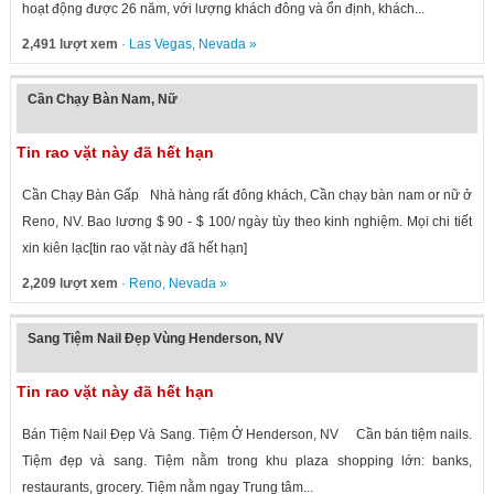
hoạt động được 26 năm, với lượng khách đông và ổn định, khách...
2,491 lượt xem
·
Las Vegas
,
Nevada
»
Cần Chạy Bàn Nam, Nữ
Tin rao vặt này đã hết hạn
Cần Chạy Bàn Gấp Nhà hàng rất đông khách, Cần chạy bàn nam or nữ ở
Reno, NV. Bao lương $ 90 - $ 100/ ngày tùy theo kinh nghiệm. Mọi chi tiết
xin kiên lạc[tin rao vặt này đã hết hạn]
2,209 lượt xem
·
Reno
,
Nevada
»
Sang Tiệm Nail Đẹp Vùng Henderson, NV
Tin rao vặt này đã hết hạn
Bán Tiệm Nail Đẹp Và Sang. Tiệm Ở Henderson, NV Cần bán tiệm nails.
Tiệm đẹp và sang. Tiệm nằm trong khu plaza shopping lớn: banks,
restaurants, grocery. Tiệm nằm ngay Trung tâm...