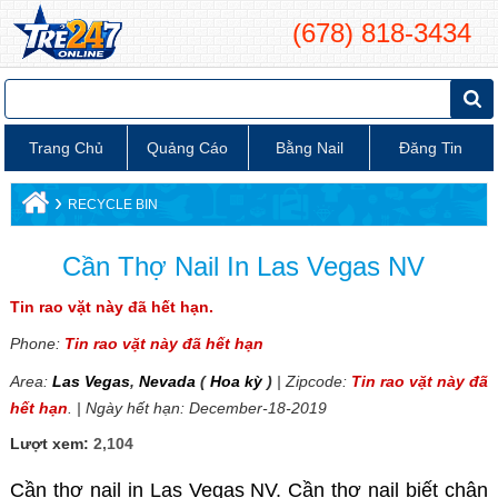
(678) 818-3434
Trang Chủ
Quảng Cáo
Bằng Nail
Đăng Tin
›
RECYCLE BIN
Cần Thợ Nail In Las Vegas NV
Tin rao vặt này đã hết hạn.
Phone:
Tin rao vặt này đã hết hạn
Area:
Las Vegas
,
Nevada
(
Hoa kỳ
)
| Zipcode:
Tin rao vặt này đã
hết hạn
. | Ngày hết hạn: December-18-2019
Lượt xem:
2,104
Cần thợ nail in Las Vegas NV. Cần thợ nail biết chân