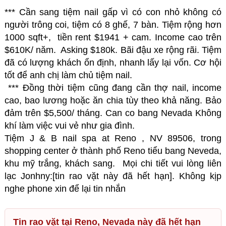
*** Cần sang tiệm nail gấp vì có con nhỏ không có
người trông coi, tiệm có 8 ghế, 7 bàn. Tiệm rộng hơn
1000 sqft+, tiền rent $1941 + cam. Income cao trên
$610K/ năm. Asking $180k. Bãi đậu xe rộng rãi. Tiệm
đã có lượng khách ổn định, nhanh lấy lại vốn. Cơ hội
tốt để anh chị làm chủ tiệm nail.
*** Đồng thời tiệm cũng đang cần thợ nail, income
cao, bao lương hoặc ăn chia tùy theo khả năng. Bảo
đảm trên $5,500/ tháng. Can co bang Nevada Không
khí làm việc vui vẻ như gia đình.
Tiệm J & B nail spa at Reno , NV 89506, trong
shopping center ở thành phố Reno tiểu bang Neveda,
khu mỹ trắng, khách sang. Mọi chi tiết vui lòng liên
lạc Jonhny:[tin rao vặt này đã hết hạn]. Không kịp
nghe phone xin để lại tin nhắn
Tin rao vặt tại Reno, Nevada này đã hết hạn