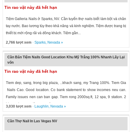
Tin rao vặt này đã hết hạn
Tiệm Galleria Nails ở Sparks, NV. Cần tuyển thợ nails biết làm bột và chân
tay nước. Bao lương tùy theo khả năng và kinh nghiệm. Tiệm được trang bị
thiết bị mới rộng rãi và đông khách. Tiệm gần...
2,766 lượt xem
·
Sparks
,
Nevada
»
Cần Bán Tiệm Nails Good Location Khu Mỹ Trắng 100% Nhanh Lấy Lại
vốn
Tin rao vặt này đã hết hạn
Tiem dep, sang, trong big plaza, ...khach sang, my Trang 100%. Tiem Gia
Nails Cao. Good location. Co bank statement to show incomes neu can.
Family issues nen can ban gap. Tiem rong 2000sq.ft, 12 spa, 9 station. 2
big waxing room(1can use for...
3,030 lượt xem
·
Laughlin
,
Nevada
»
Cần Thợ Nail In Las Vegas NV