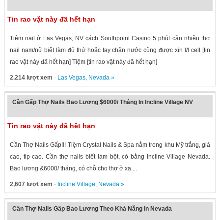
Tin rao vặt này đã hết hạn
Tiệm nail ở Las Vegas, NV cách Southpoint Casino 5 phút cần nhiều thợ
nail nam/nữ biết làm đủ thứ hoặc tay chân nước cũng được xin l/l cell [tin
rao vặt này đã hết hạn] Tiệm [tin rao vặt này đã hết hạn]
2,214 lượt xem
·
Las Vegas
,
Nevada
»
Cần Gấp Thợ Nails Bao Lương $6000/ Tháng In Incline Village NV
Tin rao vặt này đã hết hạn
Cần Thợ Nails Gấp!!! Tiệm Crystal Nails & Spa nằm trong khu Mỹ trắng, giá
cao, tip cao. Cần thợ nails biết làm bột, có bằng Incline Village Nevada.
Bao lương &6000/ tháng, có chỗ cho thợ ở xa....
2,607 lượt xem
·
Incline Village
,
Nevada
»
Cần Thợ Nails Gấp Bao Lương Theo Khả Năng In Nevada