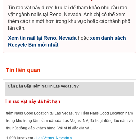
Tin rao vặt này được lưu lại để tham khảo nhu cầu rao
vặt ngành nails tại Reno, Nevada. Anh chị có thể xem
thêm các tin mới hơn trong khu vực hoặc các thành phố
lân cận.
Xem tin nail tại Reno, Nevada
hoặc
xem danh sách
Recycle Bin mới nhất
.
Tin liên quan
Cần Bán Gấp Tiệm Nail In Las Vegas, NV
Tin rao vặt này đã hết hạn
tiệm Nails Good Location tại Las Vegas, NV Tiệm Nails Good Location nằm
trong khu trung tâm sầm uất của Las Vegas, NV, đã hoạt động lâu năm và
thu hút đông đảo khách hàng. Với vị trí đắc địa và...
1,098 lượt xem
·
Las Vegas
,
Nevada
»