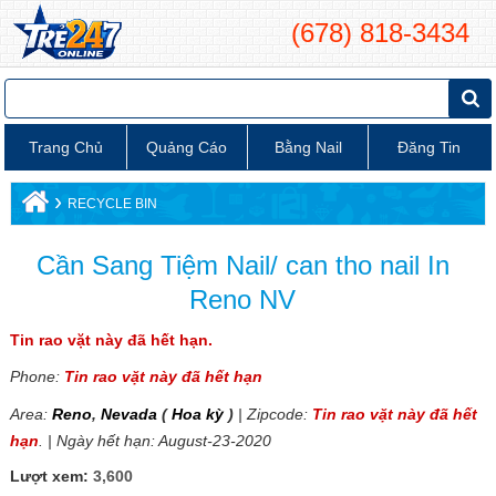
(678) 818-3434
Trang Chủ
Quảng Cáo
Bằng Nail
Đăng Tin
›
RECYCLE BIN
Cần Sang Tiệm Nail/ can tho nail In
Reno NV
Tin rao vặt này đã hết hạn.
Phone:
Tin rao vặt này đã hết hạn
Area:
Reno
,
Nevada
(
Hoa kỳ
)
| Zipcode:
Tin rao vặt này đã hết
hạn
. | Ngày hết hạn: August-23-2020
Lượt xem:
3,600