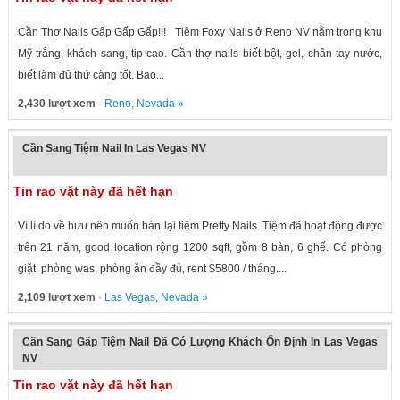
Cần Thợ Nails Gấp Gấp Gấp!!! Tiệm Foxy Nails ở Reno NV nằm trong khu
Mỹ trắng, khách sang, tip cao. Cần thợ nails biết bột, gel, chân tay nước,
biết làm đủ thứ càng tốt. Bao...
2,430 lượt xem
·
Reno
,
Nevada
»
Cần Sang Tiệm Nail In Las Vegas NV
Tin rao vặt này đã hết hạn
Vì lí do về hưu nên muốn bán lại tiệm Pretty Nails. Tiệm đã hoạt động được
trên 21 năm, good location rộng 1200 sqft, gồm 8 bàn, 6 ghế. Có phòng
giặt, phòng was, phòng ăn đầy đủ, rent $5800 / tháng....
2,109 lượt xem
·
Las Vegas
,
Nevada
»
Cần Sang Gấp Tiệm Nail Đã Có Lượng Khách Ổn Định In Las Vegas
NV
Tin rao vặt này đã hết hạn