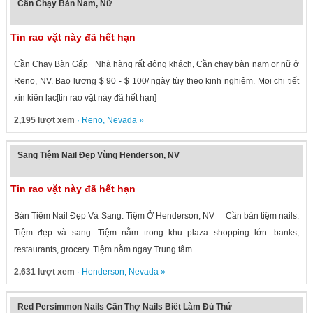
Cần Chạy Bàn Nam, Nữ
Tin rao vặt này đã hết hạn
Cần Chạy Bàn Gấp Nhà hàng rất đông khách, Cần chạy bàn nam or nữ ở
Reno, NV. Bao lương $ 90 - $ 100/ ngày tùy theo kinh nghiệm. Mọi chi tiết
xin kiên lạc[tin rao vặt này đã hết hạn]
2,195 lượt xem
·
Reno
,
Nevada
»
Sang Tiệm Nail Đẹp Vùng Henderson, NV
Tin rao vặt này đã hết hạn
Bán Tiệm Nail Đẹp Và Sang. Tiệm Ở Henderson, NV Cần bán tiệm nails.
Tiệm đẹp và sang. Tiệm nằm trong khu plaza shopping lớn: banks,
restaurants, grocery. Tiệm nằm ngay Trung tâm...
2,631 lượt xem
·
Henderson
,
Nevada
»
Red Persimmon Nails Cần Thợ Nails Biết Làm Đủ Thứ